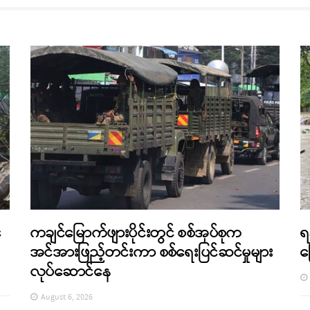
်
ကချင်မြောက်ဖျားပိုင်းတွင် စစ်အုပ်စုက
ရ
အင်အားဖြည့်တင်းကာ စစ်ရေးပြင်ဆင်မှုများ
က
လုပ်ဆောင်နေ
August 6, 2026