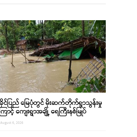
ခိုင်ပြည် မြေပုံတွင် မိုးဆက်တိုက်ရွာသွန်းမှု
ြောင့် ကျေးရွာအချို့ ရေကြီးနစ်မြုပ်
August 6, 2026