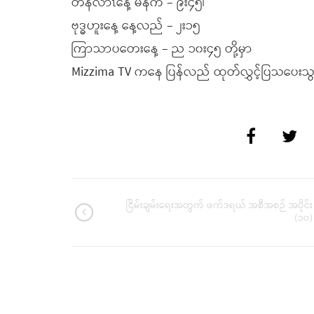
တနလာၤနေ့ မနက် – ၉း၄၅၊
ဗုဒ္ဓဟူးနေ့ နေ့လည် – ၂း၁၅
ကြာသာပတေးနေ့ – ည ၁၀း၄၅ တို့မှာ
Mizzima TV ကနေ ပြန်လည် ထုတ်လွှင့်ပြသပေးသွာ
ငြိမ်းချမ်းရေးအတွက် ဖက်ဒရယ် အစီအစဉ် အပိုင်း
(၁၀)