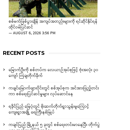
စစ်မက်ဖြစ်ပွားချိန် အကျပ်အတည်းများကို ရင်ဆိုင်နိုင်ရန်
ထိုင်ဝမ်ပြင်ဆင်
—
AUGUST 6, 2026 3:56 PM
RECENT POSTS
မြောက်ဦးကို စစ်တပ်က လေယာဉ်အုပ်စုဖြင့် ဗုံးအလုံး ၃၀
ကျော် ကြဲချတိုက်ခိုက်
ကချင်မြောက်ဖျားပိုင်းတွင် စစ်အုပ်စုက အင်အားဖြည့်တင်း
ကာ စစ်ရေးပြင်ဆင်မှုများ လုပ်ဆောင်နေ
ရခိုင်ပြည် မြေပုံတွင် မိုးဆက်တိုက်ရွာသွန်းမှုကြောင့်
ကျေးရွာအချို့ ရေကြီးနစ်မြုပ်
ကချင်ပြည် မြို့နယ် ၅ ခုတွင် စစ်ရေးတင်းမာနေပြီး တိုက်ပွဲ