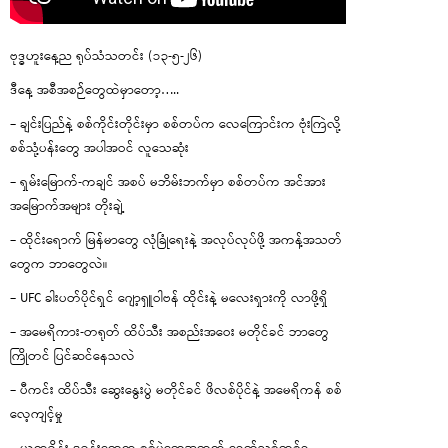
ဗုဒ္ဓဟူးနေ့ည ရုပ်သံသတင်း (၁၃-၅-၂၆)
ဒီနေ့ အစီအစဉ်တွေထဲမှာတော့…..
– ချင်းပြည်နဲ့ စစ်ကိုင်းတိုင်းမှာ စစ်တပ်က လေကြောင်းက ဗုံးကြဲလို့
စစ်သုံ့ပန်းတွေ အပါအဝင် လူသေဆုံး
– ရှမ်းမြောက်-ကချင် အစပ် မဘိမ်းဘက်မှာ စစ်တပ်က အင်အား
အမြောက်အများ တိုးချဲ့
– ထိုင်းရောက် မြန်မာတွေ လုံခြုံရေးနဲ့ အလုပ်လုပ်ဖို့ အကန့်အသတ်
တွေက ဘာတွေလဲ။
– UFC ခါးပတ်ပိုင်ရှင် ဂျော့ရှူဝါဗန် ထိုင်းနဲ့ မလေးရှားကို လာဖို့ရှိ
– အမေရိကား-တရုတ် ထိပ်သီး အစည်းအဝေး မတိုင်ခင် ဘာတွေ
ကြိုတင် ပြင်ဆင်နေသလဲ
– ပီကင်း ထိပ်သီး ဆွေးနွေးပွဲ မတိုင်ခင် ဖိလစ်ပိုင်နဲ့ အမေရိကန် စစ်
လေ့ကျင့်မှု