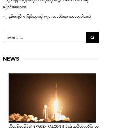
– ယူကရိန်း ဒရုန်းတွေက စစ်ပွဲတွေအတွက် ခေတ်သစ်တစ်ခု
ပြောင်းစေမလား
– ၂ နှစ်ကျော်က မြုပ်သွားတဲ့ ရုရှား သင်္ဘောမှာ ဘာတွေပါသလဲ
NEWS
အီလွန်မာ့စ်ခ်၏ SPACEX FALCON 9 ဒုံးပျံ အစိတ်အပိုင်း လ