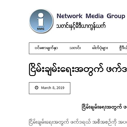
ပင်မစာမျက်နှာ
သတင်း
ဓါတ်ပုံများ
ဗွီဒီယ
ငြိမ်းချမ်းရေးအတွက် ဖက်
March 8, 2019
ငြိမ်းချမ်းရေးအတွက် 
ငြိမ်းချမ်းရေးအတွက် ဖက်ဒရယ် အစီအစဉ်ကို အပ