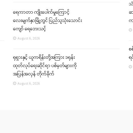
သ
ရေကာတာ ကျိုးပေါက်မှုကြောင့်
ဆက
လေးမျက်နှာမြို့တွင် ပြည်သူသုံးသောင်း
က
ကျော် ရေဘေးသင့်
August 6, 2026
စစ
ရုရှားနှင့် ယူကရိန်းတို့အကြား ဒရုန်း
ရင
ထုတ်လုပ်ရေးဆိုင်ရာ ပစ်မှတ်များကို
အပြန်အလှန် တိုက်ခိုက်
August 6, 2026