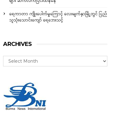
များ ဆက်လက်ပြင်းထန်နေ
ရေကာတာ ကျိုးပေါက်မှုကြောင့် လေးမျက်နှာမြို့တွင် ပြည်
သူသုံးသောင်းကျော် ရေဘေးသင့်
ARCHIVES