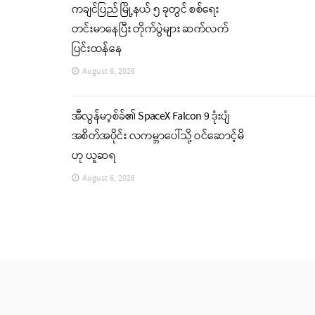
ကချင်ပြည် မြို့နယ် ၅ ခုတွင် စစ်ရေး
တင်းမာနေပြီး တိုက်ပွဲများ ဆက်လက်
ပြင်းထန်နေ
August 6, 2026
အီလွန်မာ့စ်ခ်၏ SpaceX Falcon 9 ဒုံးပျံ
အစိတ်အပိုင်း လကမ္ဘာပေါ်သို့ ဝင်ဆောင့်မိ
ဟု ယူဆရ
August 6, 2026