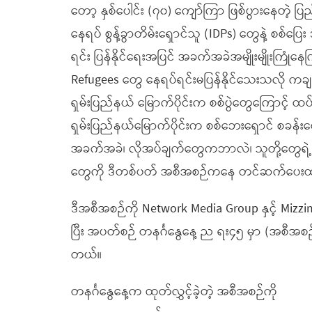
တော့ နှစ်ပေါင်း (၇၀) ကျော်ကြာ ဖြစ်ပွားနေတဲ့ ပြည
နေရပ် စွန့်ခွာတိမ်းရှောင်သူ (IDPs) တွေနဲ့ စစ်ပြ
ရင်း ပြန်နိုင်ရေးအပြင် အခက်အခဲအမျိုးမျိုးက
Refugees တွေ နေရပ်ရင်းမပြန်နိုင်သေးသလို ကချင
ရှမ်းပြည်နယ် မြောက်ပိုင်းက စစ်ပွဲတွေကြောင့် 
ရှမ်းပြည်နယ်မြောက်ပိုင်းက စစ်ဘေးရှောင် စခန်း
အခက်အခဲ၊ လိုအပ်ချက်တွေကဘာလဲ၊ သူတို့တွေရ
တွေကို ဒီတစ်ပတ် အစီအစဉ်ကနေ တင်ဆက်ပေး
ဒီအစီအစဉ်ကို Network Media Group နှင့် Mizzi
ပြီး အပတ်စဉ် တနင်္ဂနွေနေ့ ည ရး၄၅ မှာ (အစီအစဉ
တယ်။
တနင်္ဂနွေနေ့က ထုတ်လွှင့်ခဲ့တဲ့ အစီအစဉ်ကို