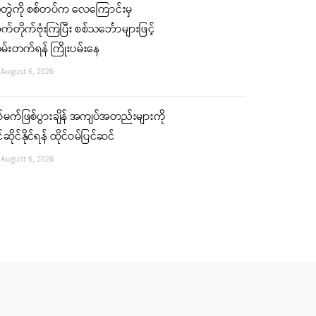
ံတွဲကို စစ်တပ်က လေကြောင်းမှ
်တိုက်ဗုံးကြဲပြီး စစ်သင်္ဘောများဖြင့်
မ်းတက်ရန် ကြိုးပမ်းနေ
August 6, 2026
်မက်ဖြစ်ပွားချိန် အကျပ်အတည်းများကို
်ဆိုင်နိုင်ရန် ထိုင်ဝမ်ပြင်ဆင်
August 6, 2026