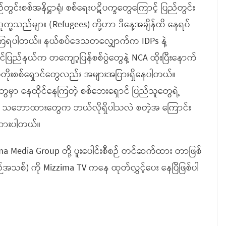
်တွင်းစစ်အနိဋ္ဌာရုံ၊ စစ်ရေးပဋိပက္ခတွေကြောင့် ပြည်တွင်း
ေး ဒုက္ခသည်များ (Refugees) တို့ဟာ ဒီနေ့အချိန်ထိ နေရပ်
ြုံနေကြရပါတယ်။ နယ်စပ်ဒေသတလျှောက်က IDPs နဲ့
်ပြည်နယ်က တကျော့ပြန်စစ်ပွဲတွေနဲ့ NCA ထိုးပြီးနောက်
ထပ်တိုးစစ်ရှောင်တွေလည်း အများအပြားရှိနေပါတယ်။
တွေမှာ နေထိုင်နေကြတဲ့ စစ်ဘေးရှောင် ပြည်သူတွေရဲ့
ဲ့ သဘောထားတွေက ဘယ်လိုရှိပါသလဲ စတဲ့အ ကြောင်း
ထားပါတယ်။
ma Media Group တို့ ပူးပေါင်းစီစဉ် တင်ဆက်ထား တာဖြစ်
်အသစ်) ကို Mizzima TV ကနေ ထုတ်လွှင့်ပေး နေပြီဖြစ်ပါ