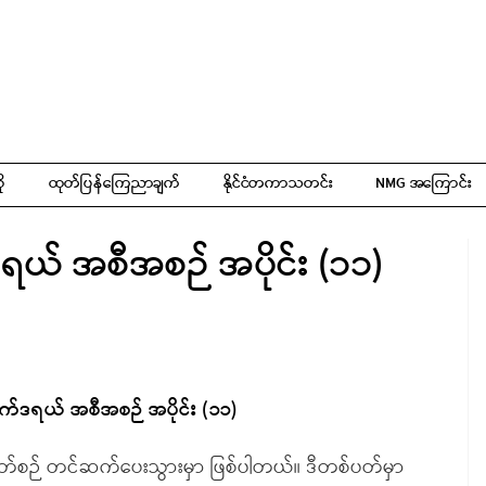
ို
ထုတ်ပြန်ကြေညာချက်
နိုင်ငံတကာသတင်း
NMG အကြောင်း
ဒရယ် အစီအစဉ် အပိုင်း (၁၁)
ဖက်ဒရယ် အစီအစဉ် အပိုင်း (၁၁)
တ်စဉ် တင်ဆက်ပေးသွားမှာ ဖြစ်ပါတယ်။ ဒီတစ်ပတ်မှာ