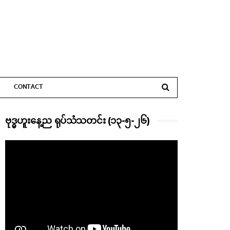
CONTACT
ဗုဒ္ဓဟူးနေ့ည ရုပ်သံသတင်း (၁၃-၅-၂၆)