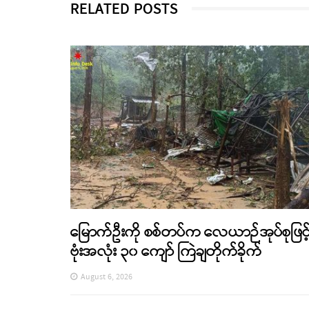
RELATED POSTS
မြောက်ဦးကို စစ်တပ်က လေယာဉ်အုပ်စုဖြင့
ဗုံးအလုံး ၃၀ ကျော် ကြဲချတိုက်ခိုက်
August 6, 2026