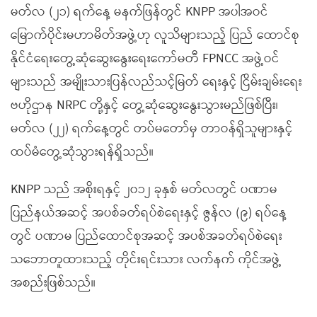
မတ်လ (၂၁) ရက်နေ့ မနက်ဖြန်တွင် KNPP အပါအဝင်
မြောက်ပိုင်းမဟာမိတ်အဖွဲ့ဟု လူသိများသည့် ပြည် ထောင်စု
နိုင်ငံရေးတွေ့ဆုံဆွေးနွေးရေးကော်မတီ FPNCC အဖွဲ့ဝင်
များသည် အမျိုးသားပြန်လည်သင့်မြတ် ရေးနှင့် ငြိမ်းချမ်းရေး
ဗဟိုဌာန NRPC တို့နှင့် တွေ့ဆုံဆွေးနွေးသွားမည်ဖြစ်ပြီး၊
မတ်လ (၂၂) ရက်နေ့တွင် တပ်မတော်မှ တာဝန်ရှိသူများနှင့်
ထပ်မံတွေ့ဆုံသွားရန်ရှိသည်။
KNPP သည် အစိုးရနှင့် ၂၀၁၂ ခုနှစ် မတ်လတွင် ပဏာမ
ပြည်နယ်အဆင့် အပစ်ခတ်ရပ်စဲရေးနှင့် ဇွန်လ (၉) ရပ်နေ့
တွင် ပဏာမ ပြည်ထောင်စုအဆင့် အပစ်အခတ်ရပ်စဲရေး
သဘောတူထားသည့် တိုင်းရင်းသား လက်နက် ကိုင်အဖွဲ့
အစည်းဖြစ်သည်။