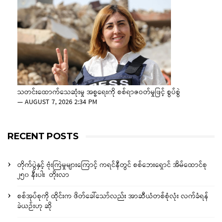
သတင်းထောက်သေဆုံးမှု အစ္စရေးကို စစ်ရာဇဝတ်မှုဖြင့် စွပ်စွဲ
—
AUGUST 7, 2026 2:34 PM
RECENT POSTS
တိုက်ပွဲနှင့် ဗုံးကြဲမှုများကြောင့် ကရင်နီတွင် စစ်ဘေးရှောင် အိမ်ထောင်စု
၂၅၀ နီးပါး တိုးလာ
စစ်အုပ်စုကို ထိုင်းက ဖိတ်ခေါ်သော်လည်း အာဆီယံတစ်စုံလုံး လက်ခံရန်
ခဲယဉ်းဟု ဆို