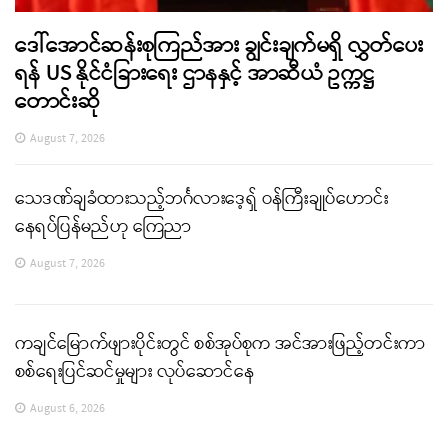
ဒေါ်အောင်ဆန်းစုကြည်အား ချွင်းချက်မရှိ လွှတ်ပေး
ရန် US နိုင်ငံခြားရေး ဌာနနှင့် အာဆီယံ ဥက္ကဋ္ဌ
တောင်းဆို
August 7, 2026
သေဒဏ်ချခံထားသည့်ဘင်္ဂလားဒေ့ရှ် ဝန်ကြီးချုပ်ဟောင်း
နေရပ်ပြန်မည်ဟု ကြေညာ
August 7, 2026
ကချင်မြောက်ဖျားပိုင်းတွင် စစ်အုပ်စုက အင်အားဖြည့်တင်းကာ
စစ်ရေးပြင်ဆင်မှုများ လုပ်ဆောင်နေ
August 6, 2026