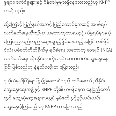
မှုများ၊ ခက်ခဲမှုများနှင့် စိန်ခေါ်မှုများရှိနေသေးသည်ဟု KNPP
ကဆိုသည်။
ထို့ကြောင့် ပြည်နယ်အဆင့် ပြည်ထောင်စုအဆင့် အပစ်ရပ်
လက်မှတ်ရေးထိုးစဉ်က သဘောတူထားသည့် ကိစ္စရပ်များကို
ကြေကြေလည်လည် ဆွေးနွေးညှိနှိုင်းနေသည့်အပြင် တစ်နိုင်
ငံလုံး ပစ်ခတ်တိုက်ခိုက်မှု ရပ်စဲရေး သဘောတူ စာချုပ် (NCA)
လက်မှတ်ရေး ထိုး နိုင်ရေးကိုလည်း ဆက်လက်ဆွေးနွေးနေ
ခြင်းဖြစ်သည်ဟု နဲနယ်ပလိုးက ပြောသည်။
ဒု-ဗိုလ်ချုပ်ကြီးရာပြည့်ဦးဆောင်သည့် တပ်မတော် ညှိနှိုင်း
ဆွေးနွေးရေးအဖွဲ့နှင့် KNPP တို့၏ ယမန်နေ့က နေပြည်တော်
တွင် တွေ့ဆုံဆွေးနွေးရာတွင် နှစ်ဖက် ပွင့်ပွင့်လင်းလင်း
ဆွေးနွေးခဲ့ကြသည် ဟု KNPP က ပြော သည်။