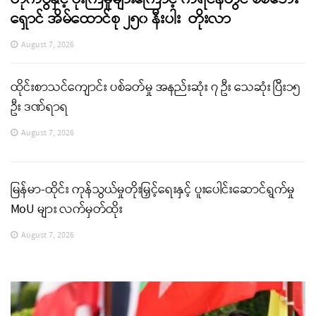
ရှောင် အိမ်ထောင်စု ၂၅၀ နီးပါး တိုးလာ
August 7, 2026
ထိုင်းစာသင်ကျောင်း ပစ်ခတ်မှု အနည်းဆုံး ၇ ဦး သေဆုံး ပြီး၁၅
ဦး ဒဏ်ရာရ
August 7, 2026
မြန်မာ-ထိုင်း ကုန်သွယ်မှုတိုးမြှင့်ရေးနှင့် ပူးပေါင်းဆောင်ရွက်မှု
MoU များ လက်မှတ်ထိုး
August 7, 2026