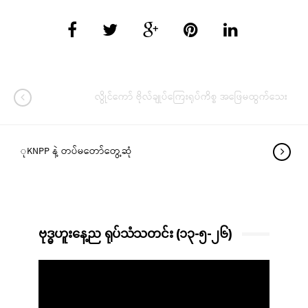
လွိုင်ကော် ဗိုလ်ချုပ်ကြေးရုပ်ကိစ္စ အဖြေမထွက်သေး
ုKNPP နဲ့ တပ်မတော်တွေ့ဆုံ
ဗုဒ္ဓဟူးနေ့ည ရုပ်သံသတင်း (၁၃-၅-၂၆)