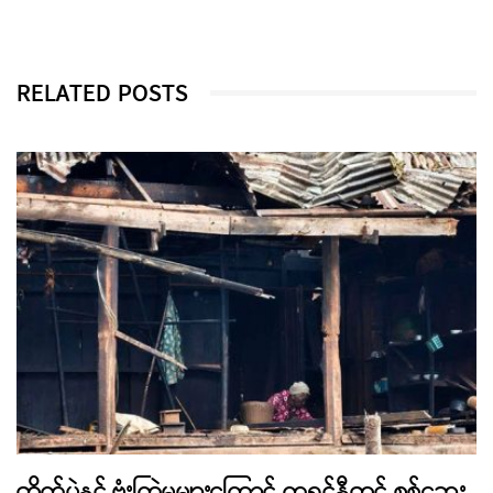
RELATED POSTS
တိုက်ပွဲနှင့် ဗုံးကြဲမှုများကြောင့် ကရင်နီတွင် စစ်ဘေး