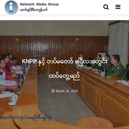
Men
KNPP နှင့် တပ်မတော် ဧပြီလအတွင်း
ထပ်တွေ့မည်
March 20, 2019