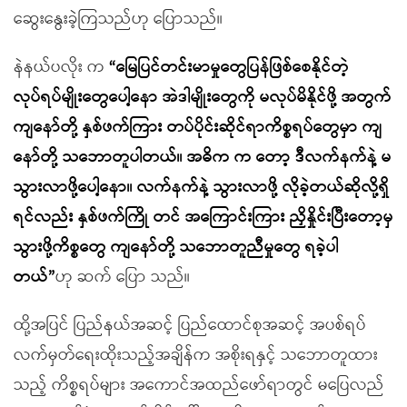
ဆွေးနွေးခဲ့ကြသည်ဟု ပြောသည်။
နဲနယ်ပလိုး က
“မြေပြင်တင်းမာမှုတွေပြန်ဖြစ်စေနိုင်တဲ့
လုပ်ရပ်မျိုးတွေပေါ့နော အဲဒါမျိုးတွေကို မလုပ်မိနိုင်ဖို့ အတွက်
ကျနော်တို့ နှစ်ဖက်ကြား တပ်ပိုင်းဆိုင်ရာကိစ္စရပ်တွေမှာ ကျ
နော်တို့ သဘောတူပါတယ်။ အဓိက က တော့ ဒီလက်နက်နဲ့ မ
သွားလာဖို့ပေါ့နော။ လက်နက်နဲ့ သွားလာဖို့ လိုခဲ့တယ်ဆိုလို့ရှိ
ရင်လည်း နှစ်ဖက်ကြို တင် အကြောင်းကြား ညှိနှိုင်းပြီးတော့မှ
သွားဖို့ကိစ္စတွေ ကျနော်တို့ သဘောတူညီမှုတွေ ရခဲ့ပါ
တယ်”
ဟု ဆက် ပြော သည်။
ထို့အပြင် ပြည်နယ်အဆင့် ပြည်ထောင်စုအဆင့် အပစ်ရပ်
လက်မှတ်ရေးထိုးသည့်အချိန်က အစိုးရနှင့် သဘောတူထား
သည့် ကိစ္စရပ်များ အကောင်အထည်ဖော်ရာတွင် မပြေလည်