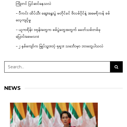
ကြိုတင် ပြင်ဆင်နေသလဲ
– ပီကင်း ထိပ်သီး ဆွေးနွေးပွဲ မတိုင်ခင် ဖိလစ်ပိုင်နဲ့ အမေရိကန် စစ်
လေ့ကျင့်မှု
– ယူကရိန်း ဒရုန်းတွေက စစ်ပွဲတွေအတွက် ခေတ်သစ်တစ်ခု
ပြောင်းစေမလား
– ၂ နှစ်ကျော်က မြုပ်သွားတဲ့ ရုရှား သင်္ဘောမှာ ဘာတွေပါသလဲ
NEWS