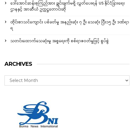
ဒေါ်အောင်ဆန်းစုကြည်အား ချွင်းချက်မရှိ လွှတ်ပေးရန် US နိုင်ငံခြားရေး
ဌာနနှင့် အာဆီယံ ဥက္ကဋ္ဌတောင်းဆို
ထိုင်းစာသင်ကျောင်း ပစ်ခတ်မှု အနည်းဆုံး ၇ ဦး သေဆုံး ပြီး၁၅ ဦး ဒဏ်ရာ
ရ
သတင်းထောက်သေဆုံးမှု အစ္စရေးကို စစ်ရာဇဝတ်မှုဖြင့် စွပ်စွဲ
ARCHIVES