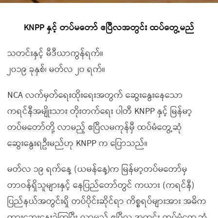
KNPP နှင့် တပ်မတော် ဧပြီလအတွင်း ထပ်တွေ့မည်
သတင်းနှင့် မီဒီယာကွန်ရက်။
၂၀၁၉ ခုနှစ်၊ မတ်လ ၂၀ ရက်။
NCA လက်မှတ်ရေးထိုးရေးအတွက် ဆွေးနွေးနေသော
ကရင်နီအမျိုးသား တိုးတက်ရေး ပါတီ KNPP နှင့် မြန်မာ့
တပ်မတော်တို့ လာမည့် ဧပြီလမကုန်မှီ ထပ်မံတွေ့ဆုံ
ဆွေးနွေးရဦးမည်ဟု KNPP က ပြောသည်။
မတ်လ ၁၉ ရက်နေ့ (ယမန်နေ့)က မြန်မာ့တပ်မတော်မှ
တာဝန်ရှိသူများနှင့် နေပြည်တော်တွင် ကယား (ကရင်နီ)
ပြည်နယ်အတွင်းရှိ တပ်ပိုင်းဆိုင်ရာ ကိစ္စရပ်များအား အဓိက
ထားဆွေးနွေးခဲ့ကြပြီး လာမည့် ဧပြီလ အတွင်း ထပ်မံတွေ့ဆုံ