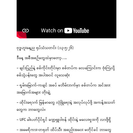
ဗုဒ္ဓဟူးနေ့ည ရုပ်သံသတင်း (၁၃-၅-၂၆)
ဒီနေ့ အစီအစဉ်တွေထဲမှာတော့…..
– ချင်းပြည်နဲ့ စစ်ကိုင်းတိုင်းမှာ စစ်တပ်က လေကြောင်းက ဗုံးကြဲလို့
စစ်သုံ့ပန်းတွေ အပါအဝင် လူသေဆုံး
– ရှမ်းမြောက်-ကချင် အစပ် မဘိမ်းဘက်မှာ စစ်တပ်က အင်အား
အမြောက်အများ တိုးချဲ့
– ထိုင်းရောက် မြန်မာတွေ လုံခြုံရေးနဲ့ အလုပ်လုပ်ဖို့ အကန့်အသတ်
တွေက ဘာတွေလဲ။
– UFC ခါးပတ်ပိုင်ရှင် ဂျော့ရှူဝါဗန် ထိုင်းနဲ့ မလေးရှားကို လာဖို့ရှိ
– အမေရိကား-တရုတ် ထိပ်သီး အစည်းအဝေး မတိုင်ခင် ဘာတွေ