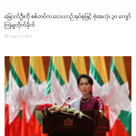
မြောက်ဦးကို စစ်တပ်က လေယာဉ်အုပ်စုဖြင့် ဗုံးအလုံး ၃၀ ကျော်
ကြဲချတိုက်ခိုက်
August 6, 2026