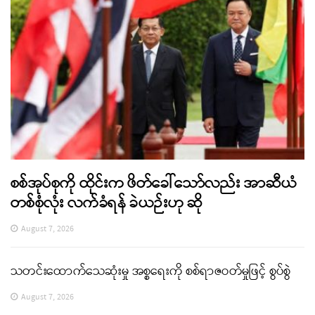
စစ်အုပ်စုကို ထိုင်းက ဖိတ်ခေါ်သော်လည်း အာဆီယံ
တစ်စုံလုံး လက်ခံရန် ခဲယဉ်းဟု ဆို
August 7, 2026
သတင်းထောက်သေဆုံးမှု အစ္စရေးကို စစ်ရာဇဝတ်မှုဖြင့် စွပ်စွဲ
August 7, 2026