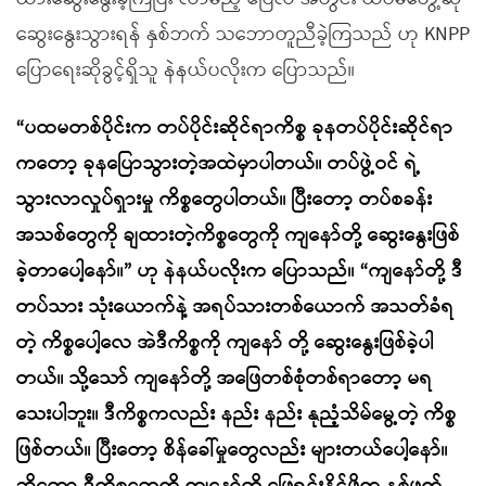
ဆွေးနွေးသွားရန် နှစ်ဘက် သဘောတူညီခဲ့ကြသည် ဟု KNPP
ပြောရေးဆိုခွင့်ရှိသူ နဲနယ်ပလိုးက ပြောသည်။
“ပထမတစ်ပိုင်းက တပ်ပိုင်းဆိုင်ရာကိစ္စ ခုနတပ်ပိုင်းဆိုင်ရာ
ကတော့ ခုနပြောသွားတဲ့အထဲမှာပါတယ်။ တပ်ဖွဲ့ဝင် ရဲ့
သွားလာလှုပ်ရှားမှု ကိစ္စတွေပါတယ်။ ပြီးတော့ တပ်စခန်း
အသစ်တွေကို ချထားတဲ့ကိစ္စတွေကို ကျနော်တို့ ဆွေးနွေးဖြစ်
ခဲ့တာပေါ့နော်။” ဟု နဲနယ်ပလိုးက ပြောသည်။ “ကျနော်တို့ ဒီ
တပ်သား သုံးယောက်နဲ့ အရပ်သားတစ်ယောက် အသတ်ခံရ
တဲ့ ကိစ္စပေါ့လေ အဲဒီကိစ္စကို ကျနော် တို့ ဆွေးနွေးဖြစ်ခဲ့ပါ
တယ်။ သို့သော် ကျနော်တို့ အဖြေတစ်စုံတစ်ရာတော့ မရ
သေးပါဘူး။ ဒီကိစ္စကလည်း နည်း နည်း နုညံ့သိမ်မွေ့တဲ့ ကိစ္စ
ဖြစ်တယ်။ ပြီးတော့ စိန်ခေါ်မှုတွေလည်း များတယ်ပေါ့နော်။