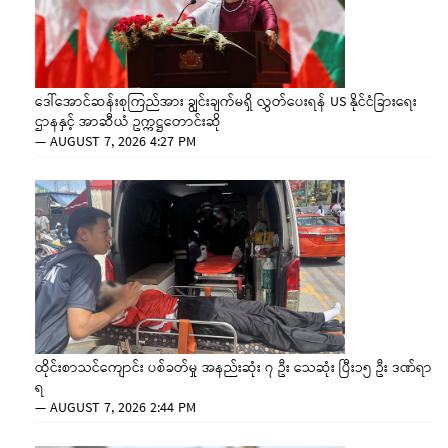
ဒေါ်အောင်ဆန်းစုကြည်အား ချွင်းချက်မရှိ လွှတ်ပေးရန် US နိုင်ငံခြားရေး
ဌာနနှင့် အာဆီယံ ဥက္ကဋ္ဌတောင်းဆို
—
AUGUST 7, 2026 4:27 PM
ထိုင်းစာသင်ကျောင်း ပစ်ခတ်မှု အနည်းဆုံး ၇ ဦး သေဆုံး ပြီး၁၅ ဦး ဒဏ်ရာ
ရ
—
AUGUST 7, 2026 2:44 PM