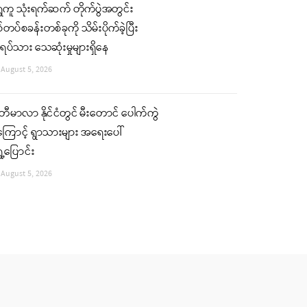
ှေကူ သုံးရက်ဆက် တိုက်ပွဲအတွင်း
်တပ်စခန်းတစ်ခုကို သိမ်းပိုက်ခဲ့ပြီး
ပ်သား သေဆုံးမှုများရှိနေ
August 5, 2026
ါတီမာလာ နိုင်ငံတွင် မီးတောင် ပေါက်ကွဲ
ုကြောင့် ရွာသားများ အရေးပေါ်
ှေ့ပြောင်း
August 5, 2026