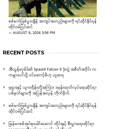
စစ်မက်ဖြစ်ပွားချိန် အကျပ်အတည်းများကို ရင်ဆိုင်နိုင်ရန်
ထိုင်ဝမ်ပြင်ဆင်
—
AUGUST 6, 2026 3:56 PM
RECENT POSTS
အီလွန်မာ့စ်ခ်၏ SpaceX Falcon 9 ဒုံးပျံ အစိတ်အပိုင်း လ
ကမ္ဘာပေါ်သို့ ဝင်ဆောင့်မိဟု ယူဆရ
ရုရှားနှင့် ယူကရိန်းတို့အကြား ဒရုန်းထုတ်လုပ်ရေးဆိုင်ရာ
ပစ်မှတ်များကို အပြန်အလှန် တိုက်ခိုက်
စစ်မက်ဖြစ်ပွားချိန် အကျပ်အတည်းများကို ရင်ဆိုင်နိုင်ရန်
ထိုင်ဝမ်ပြင်ဆင်
မြန်မာစစ်အုပ်စုခေါင်းဆောင် ထိုင်းနှင့် စီးပွားရေးဆိုင်ရာ