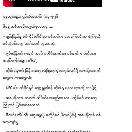
ဗုဒ္ဓဟူးနေ့ည ရုပ်သံသတင်း (၁၃-၅-၂၆)
ဒီနေ့ အစီအစဉ်တွေထဲမှာတော့…..
– ချင်းပြည်နဲ့ စစ်ကိုင်းတိုင်းမှာ စစ်တပ်က လေကြောင်းက ဗုံးကြဲလို့
စစ်သုံ့ပန်းတွေ အပါအဝင် လူသေဆုံး
– ရှမ်းမြောက်-ကချင် အစပ် မဘိမ်းဘက်မှာ စစ်တပ်က အင်အား
အမြောက်အများ တိုးချဲ့
– ထိုင်းရောက် မြန်မာတွေ လုံခြုံရေးနဲ့ အလုပ်လုပ်ဖို့ အကန့်အသတ်
တွေက ဘာတွေလဲ။
– UFC ခါးပတ်ပိုင်ရှင် ဂျော့ရှူဝါဗန် ထိုင်းနဲ့ မလေးရှားကို လာဖို့ရှိ
– အမေရိကား-တရုတ် ထိပ်သီး အစည်းအဝေး မတိုင်ခင် ဘာတွေ
ကြိုတင် ပြင်ဆင်နေသလဲ
– ပီကင်း ထိပ်သီး ဆွေးနွေးပွဲ မတိုင်ခင် ဖိလစ်ပိုင်နဲ့ အမေရိကန် စစ်
လေ့ကျင့်မှု