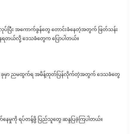
ုပ်ပြီး အကောက်ခွန်တွေ တောင်းခံနေတဲ့အတွက် ဖြတ်သန်း
စ်နေရတယ်လို့ ဒေသခံတွေက ပြောပါတယ်။
ယ် ၅ ခုမှာ ညမထွက်ရ အမိန့်ထုတ်ပြန်လိုက်တဲ့အတွက် ဒေသခံတွေ
ေမှုကို ရပ်တန့်ဖို့ ပြည်သူတွေ ဆန္ဒပြခဲ့ကြပါတယ်။