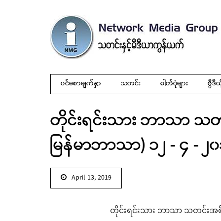
ပင်မစာမျက်နှာ
သတင်း
ဓါတ်ပုံများ
ဗွီဒီယ
တိုင်းရင်းသား ဘာသာ သတ
မြန်မာဘာသာ) ၁၂ - ၄ - ၂၀
April 13, 2019
တိုင်းရင်းသား ဘာသာ သတင်းအစီ