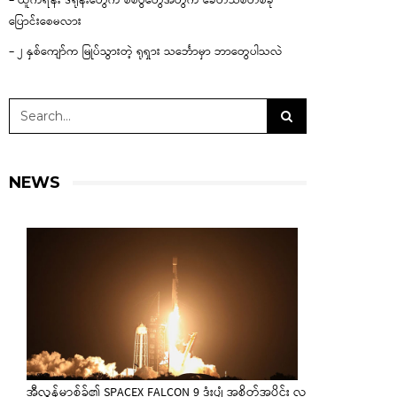
– ယူကရိန်း ဒရုန်းတွေက စစ်ပွဲတွေအတွက် ခေတ်သစ်တစ်ခု
ပြောင်းစေမလား
– ၂ နှစ်ကျော်က မြုပ်သွားတဲ့ ရုရှား သင်္ဘောမှာ ဘာတွေပါသလဲ
NEWS
အီလွန်မာ့စ်ခ်၏ SPACEX FALCON 9 ဒုံးပျံ အစိတ်အပိုင်း လ