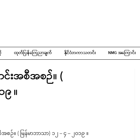
ို
ထုတ်ပြန်ကြေညာချက်
နိုင်ငံတကာသတင်း
NMG အကြောင်း
င်းအစီအစဉ်။ (
၁၉ ။
အစဉ်။ ( မြန်မာဘာသာ) ၁၂ – ၄ – ၂၀၁၉ ။