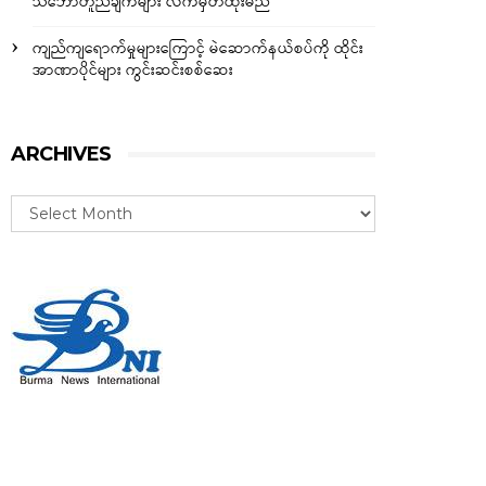
သဘောတူညီချက်များ လက်မှတ်ထိုးမည်
ကျည်ကျရောက်မှုများကြောင့် မဲဆောက်နယ်စပ်ကို ထိုင်း
အာဏာပိုင်များ ကွင်းဆင်းစစ်ဆေး
ARCHIVES