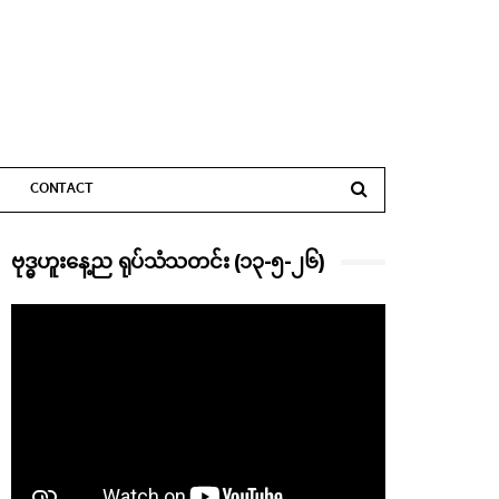
CONTACT
ဗုဒ္ဓဟူးနေ့ည ရုပ်သံသတင်း (၁၃-၅-၂၆)