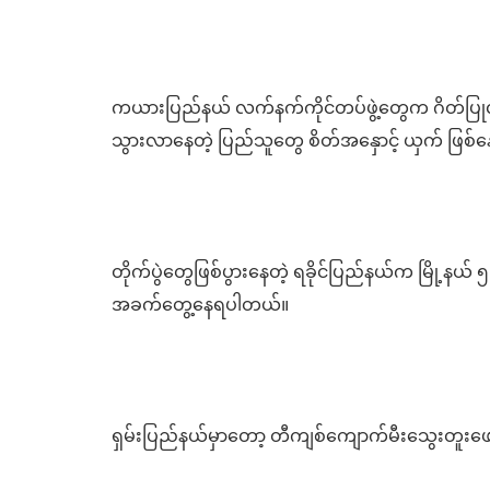
ကယားပြည်နယ် လက်နက်ကိုင်တပ်ဖွဲ့တွေက ဂိတ်ပြုလ
သွားလာနေတဲ့ ပြည်သူတွေ စိတ်အနှောင့် ယှက် ဖြ
တိုက်ပွဲတွေဖြစ်ပွားနေတဲ့ ရခိုင်ပြည်နယ်က မြို့န
အခက်တွေ့နေရပါတယ်။
ရှမ်းပြည်နယ်မှာတော့ တီကျစ်ကျောက်မီးသွေးတူးဖော်န