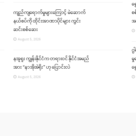
ရွ
ကျည်ကျရောက်မှုများကြောင့် မဲဆောက်
စစ
နယ်စပ်ကို ထိုင်းအာဏာပိုင်များ ကွင်း
အရ
ဆင်းစစ်ဆေး
August 5, 2026
ဂွ
နအူရူး ကျွန်းနိုင်ငံက တရားဝင် နိုင်ငံအမည်
မှ
အား “နာအိုအဲရိုး” ဟု ပြောင်းလဲ
ရွ
August 5, 2026