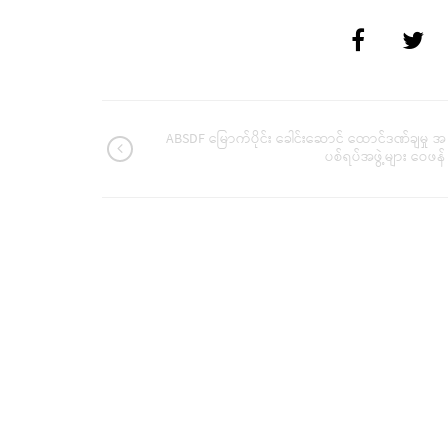
ABSDF မြောက်ပိုင်း ခေါင်းဆောင် ထောင်ဒဏ်ချမှု အ
ပစ်ရပ်အဖွဲ့များ ဝေဖန်