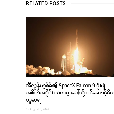
RELATED POSTS
အီလွန်မာ့စ်ခ်၏ SpaceX Falcon 9 ဒုံးပျံ
အစိတ်အပိုင်း လကမ္ဘာပေါ်သို့ ဝင်ဆောင့်မိဟ
ယူဆရ
August 6, 2026