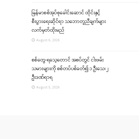
မြန်မာစစ်အုပ်စုခေါင်းဆောင် ထိုင်းနှင့်
စီးပွားရေးဆိုင်ရာ သဘောတူညီချက်များ
လက်မှတ်ထိုးမည်
August 6, 2026
စစ်တွေ-ရသေ့တောင် အစပ်တွင် ငါးဖမ်း
သမားများကို စစ်တပ်ပစ်ခတ်၍ ၁ ဦးသေ၊ ၂
ဦးဒဏ်ရာရ
August 5, 2026