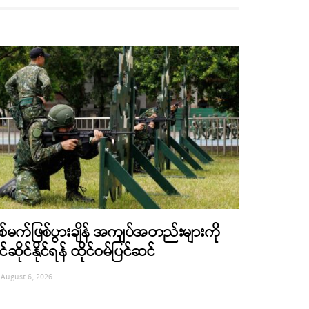
စ်မက်ဖြစ်ပွားချိန် အကျပ်အတည်းများကို
င်ဆိုင်နိုင်ရန် ထိုင်ဝမ်ပြင်ဆင်
August 6, 2026