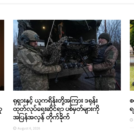
ရုရှားနှင့် ယူကရိန်းတို့အကြား ဒရုန်း
စ
ု
ထုတ်လုပ်ရေးဆိုင်ရာ ပစ်မှတ်များကို
ရ
အပြန်အလှန် တိုက်ခိုက်
August 6, 2026