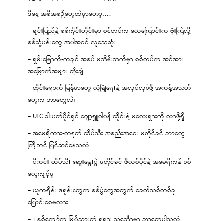
ဒီနေ့ အစီအစဉ်တွေထဲမှာတော့…..
– ချင်းပြည်နဲ့ စစ်ကိုင်းတိုင်းမှာ စစ်တပ်က လေကြောင်းက ဗုံးကြဲလို့
စစ်သုံ့ပန်းတွေ အပါအဝင် လူသေဆုံး
– ရှမ်းမြောက်-ကချင် အစပ် မဘိမ်းဘက်မှာ စစ်တပ်က အင်အား
အမြောက်အများ တိုးချဲ့
– ထိုင်းရောက် မြန်မာတွေ လုံခြုံရေးနဲ့ အလုပ်လုပ်ဖို့ အကန့်အသတ်
တွေက ဘာတွေလဲ။
– UFC ခါးပတ်ပိုင်ရှင် ဂျော့ရှူဝါဗန် ထိုင်းနဲ့ မလေးရှားကို လာဖို့ရှိ
– အမေရိကား-တရုတ် ထိပ်သီး အစည်းအဝေး မတိုင်ခင် ဘာတွေ
ကြိုတင် ပြင်ဆင်နေသလဲ
– ပီကင်း ထိပ်သီး ဆွေးနွေးပွဲ မတိုင်ခင် ဖိလစ်ပိုင်နဲ့ အမေရိကန် စစ်
လေ့ကျင့်မှု
– ယူကရိန်း ဒရုန်းတွေက စစ်ပွဲတွေအတွက် ခေတ်သစ်တစ်ခု
ပြောင်းစေမလား
– ၂ နှစ်ကျော်က မြုပ်သွားတဲ့ ရုရှား သင်္ဘောမှာ ဘာတွေပါသလဲ