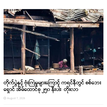
တိုက်ပွဲနှင့် ဗုံးကြဲမှုများကြောင့် ကရင်နီတွင် စစ်ဘေး
ရှောင် အိမ်ထောင်စု ၂၅၀ နီးပါး တိုးလာ
August 7, 2026