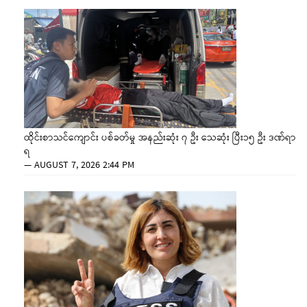
ထိုင်းစာသင်ကျောင်း ပစ်ခတ်မှု အနည်းဆုံး ၇ ဦး သေဆုံး ပြီး၁၅ ဦး ဒဏ်ရာ
ရ
—
AUGUST 7, 2026 2:44 PM