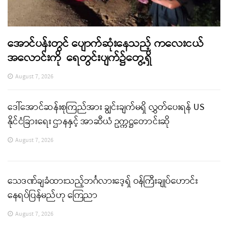
အောင်ပန်းတွင် ပျောက်ဆုံးနေသည့် ကလေးငယ်
အလောင်းကို ရေတွင်းပျက်၌တွေ့ရှိ
August 7, 2026
ဒေါ်အောင်ဆန်းစုကြည်အား ချွင်းချက်မရှိ လွှတ်ပေးရန် US
နိုင်ငံခြားရေး ဌာနနှင့် အာဆီယံ ဥက္ကဋ္ဌတောင်းဆို
August 7, 2026
သေဒဏ်ချခံထားသည့်ဘင်္ဂလားဒေ့ရှ် ဝန်ကြီးချုပ်ဟောင်း
နေရပ်ပြန်မည်ဟု ကြေညာ
August 7, 2026