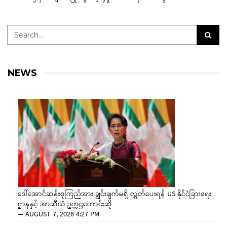
NEWS
ဒေါ်အောင်ဆန်းစုကြည်အား ချွင်းချက်မရှိ လွှတ်ပေးရန် US နိုင်ငံခြားရေး
ဌာနနှင့် အာဆီယံ ဥက္ကဋ္ဌတောင်းဆို
—
AUGUST 7, 2026 4:27 PM