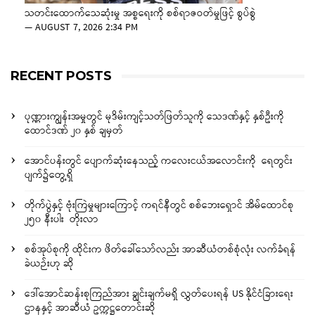
သတင်းထောက်သေဆုံးမှု အစ္စရေးကို စစ်ရာဇဝတ်မှုဖြင့် စွပ်စွဲ
—
AUGUST 7, 2026 2:34 PM
RECENT POSTS
ပုဏ္ဏားကျွန်းအမှုတွင် မုဒိမ်းကျင့်သတ်ဖြတ်သူကို သေဒဏ်နှင့် နှစ်ဦးကို
ထောင်ဒဏ် ၂၀ နှစ် ချမှတ်
အောင်ပန်းတွင် ပျောက်ဆုံးနေသည့် ကလေးငယ်အလောင်းကို ရေတွင်း
ပျက်၌တွေ့ရှိ
တိုက်ပွဲနှင့် ဗုံးကြဲမှုများကြောင့် ကရင်နီတွင် စစ်ဘေးရှောင် အိမ်ထောင်စု
၂၅၀ နီးပါး တိုးလာ
စစ်အုပ်စုကို ထိုင်းက ဖိတ်ခေါ်သော်လည်း အာဆီယံတစ်စုံလုံး လက်ခံရန်
ခဲယဉ်းဟု ဆို
ဒေါ်အောင်ဆန်းစုကြည်အား ချွင်းချက်မရှိ လွှတ်ပေးရန် US နိုင်ငံခြားရေး
ဌာနနှင့် အာဆီယံ ဥက္ကဋ္ဌတောင်းဆို