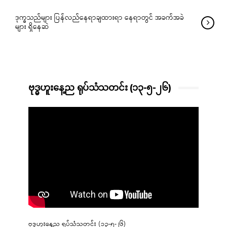
ဒုက္ခသည်များ ပြန်လည်နေရာချထားရာ နေရာတွင် အခက်အခဲ
များ ရှိနေဆဲ
ဗုဒ္ဓဟူးနေ့ည ရုပ်သံသတင်း (၁၃-၅-၂၆)
ဗုဒ္ဓဟူးနေ့ည ရုပ်သံသတင်း (၁၃-၅-၂၆)