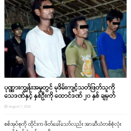
ပုဏ္ဏားကျွန်းအမှုတွင် မုဒိမ်းကျင့်သတ်ဖြတ်သူကို
သေဒဏ်နှင့် နှစ်ဦးကို ထောင်ဒဏ် ၂၀ နှစ် ချမှတ်
August 7, 2026
စစ်အုပ်စုကို ထိုင်းက ဖိတ်ခေါ်သော်လည်း အာဆီယံတစ်စုံလုံး