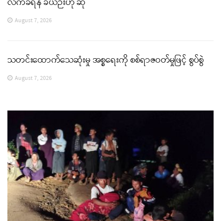
လက်ခံရန် ခဲယဉ်းဟု ဆို
August 7, 2026
သတင်းထောက်သေဆုံးမှု အစ္စရေးကို စစ်ရာဇဝတ်မှုဖြင့် စွပ်စွဲ
August 7, 2026