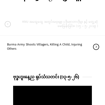
KNU အထွေထွေ အတွင်းရေးမှူး ပဒိုစောတာဒိုမူး နှင့် တွေ့ဆုံ
မေးမြန်းခြင်း။ (၁၅ – ၅- ၂၀၁၉ )
Burma Army Shoots Villagers, Killing A Child, Injuring
Others
ဗုဒ္ဓဟူးနေ့ည ရုပ်သံသတင်း (၁၃-၅-၂၆)