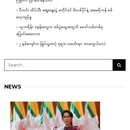
ကြိုတင် ပြင်ဆင်နေသလဲ
– ပီကင်း ထိပ်သီး ဆွေးနွေးပွဲ မတိုင်ခင် ဖိလစ်ပိုင်နဲ့ အမေရိကန် စစ်
လေ့ကျင့်မှု
– ယူကရိန်း ဒရုန်းတွေက စစ်ပွဲတွေအတွက် ခေတ်သစ်တစ်ခု
ပြောင်းစေမလား
– ၂ နှစ်ကျော်က မြုပ်သွားတဲ့ ရုရှား သင်္ဘောမှာ ဘာတွေပါသလဲ
NEWS