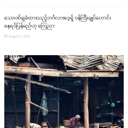
သေဒဏ်ချခံထားသည့်ဘင်္ဂလားဒေ့ရှ် ဝန်ကြီးချုပ်ဟောင်း
နေရပ်ပြန်မည်ဟု ကြေညာ
August 7, 2026