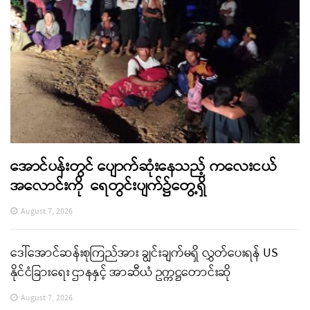
အောင်ပန်းတွင် ပျောက်ဆုံးနေသည့် ကလေးငယ်
အလောင်းကို ရေတွင်းပျက်၌တွေ့ရှိ
August 7, 2026
ဒေါ်အောင်ဆန်းစုကြည်အား ချွင်းချက်မရှိ လွှတ်ပေးရန် US
နိုင်ငံခြားရေး ဌာနနှင့် အာဆီယံ ဥက္ကဋ္ဌတောင်းဆို
August 7, 2026