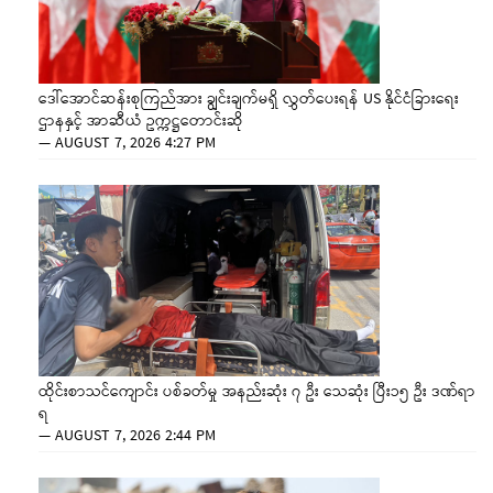
ဒေါ်အောင်ဆန်းစုကြည်အား ချွင်းချက်မရှိ လွှတ်ပေးရန် US နိုင်ငံခြားရေး
ဌာနနှင့် အာဆီယံ ဥက္ကဋ္ဌတောင်းဆို
—
AUGUST 7, 2026 4:27 PM
ထိုင်းစာသင်ကျောင်း ပစ်ခတ်မှု အနည်းဆုံး ၇ ဦး သေဆုံး ပြီး၁၅ ဦး ဒဏ်ရာ
ရ
—
AUGUST 7, 2026 2:44 PM