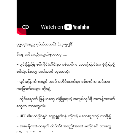
ဗုဒ္ဓဟူးနေ့ည ရုပ်သံသတင်း (၁၃-၅-၂၆)
ဒီနေ့ အစီအစဉ်တွေထဲမှာတော့…..
– ချင်းပြည်နဲ့ စစ်ကိုင်းတိုင်းမှာ စစ်တပ်က လေကြောင်းက ဗုံးကြဲလို့
စစ်သုံ့ပန်းတွေ အပါအဝင် လူသေဆုံး
– ရှမ်းမြောက်-ကချင် အစပ် မဘိမ်းဘက်မှာ စစ်တပ်က အင်အား
အမြောက်အများ တိုးချဲ့
– ထိုင်းရောက် မြန်မာတွေ လုံခြုံရေးနဲ့ အလုပ်လုပ်ဖို့ အကန့်အသတ်
တွေက ဘာတွေလဲ။
– UFC ခါးပတ်ပိုင်ရှင် ဂျော့ရှူဝါဗန် ထိုင်းနဲ့ မလေးရှားကို လာဖို့ရှိ
– အမေရိကား-တရုတ် ထိပ်သီး အစည်းအဝေး မတိုင်ခင် ဘာတွေ