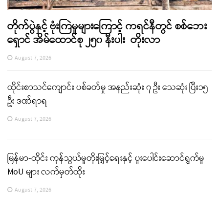
တိုက်ပွဲနှင့် ဗုံးကြဲမှုများကြောင့် ကရင်နီတွင် စစ်ဘေး
ရှောင် အိမ်ထောင်စု ၂၅၀ နီးပါး တိုးလာ
August 7, 2026
ထိုင်းစာသင်ကျောင်း ပစ်ခတ်မှု အနည်းဆုံး ၇ ဦး သေဆုံး ပြီး၁၅
ဦး ဒဏ်ရာရ
August 7, 2026
မြန်မာ-ထိုင်း ကုန်သွယ်မှုတိုးမြှင့်ရေးနှင့် ပူးပေါင်းဆောင်ရွက်မှု
MoU များ လက်မှတ်ထိုး
August 7, 2026