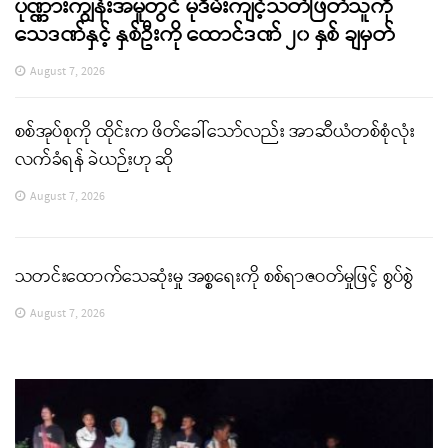
ပုဏ္ဏားကျွန်းအမှုတွင် မုဒိမ်းကျင့်သတ်ဖြတ်သူကို
သေဒဏ်နှင့် နှစ်ဦးကို ထောင်ဒဏ် ၂၀ နှစ် ချမှတ်
August 7, 2026
စစ်အုပ်စုကို ထိုင်းက ဖိတ်ခေါ်သော်လည်း အာဆီယံတစ်စုံလုံး
လက်ခံရန် ခဲယဉ်းဟု ဆို
August 7, 2026
သတင်းထောက်သေဆုံးမှု အစ္စရေးကို စစ်ရာဇဝတ်မှုဖြင့် စွပ်စွဲ
August 7, 2026