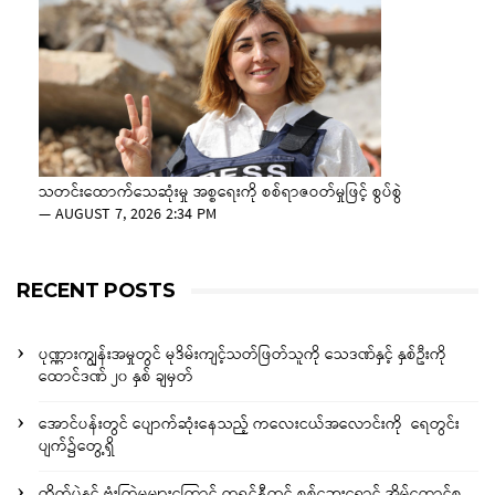
သတင်းထောက်သေဆုံးမှု အစ္စရေးကို စစ်ရာဇဝတ်မှုဖြင့် စွပ်စွဲ
—
AUGUST 7, 2026 2:34 PM
RECENT POSTS
ပုဏ္ဏားကျွန်းအမှုတွင် မုဒိမ်းကျင့်သတ်ဖြတ်သူကို သေဒဏ်နှင့် နှစ်ဦးကို
ထောင်ဒဏ် ၂၀ နှစ် ချမှတ်
အောင်ပန်းတွင် ပျောက်ဆုံးနေသည့် ကလေးငယ်အလောင်းကို ရေတွင်း
ပျက်၌တွေ့ရှိ
တိုက်ပွဲနှင့် ဗုံးကြဲမှုများကြောင့် ကရင်နီတွင် စစ်ဘေးရှောင် အိမ်ထောင်စု