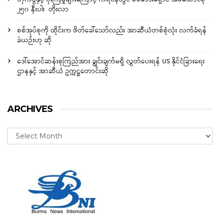
၂၅၀ နီးပါး တိုးလာ
စစ်အုပ်စုကို ထိုင်းက ဖိတ်ခေါ်သော်လည်း အာဆီယံတစ်စုံလုံး လက်ခံရန်
ခဲယဉ်းဟု ဆို
ဒေါ်အောင်ဆန်းစုကြည်အား ချွင်းချက်မရှိ လွှတ်ပေးရန် US နိုင်ငံခြားရေး
ဌာနနှင့် အာဆီယံ ဥက္ကဋ္ဌတောင်းဆို
ARCHIVES