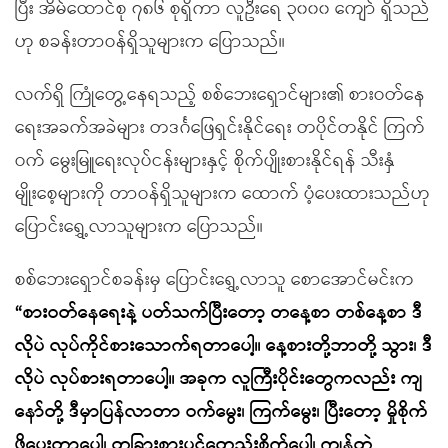
ပြီး အိမ်ထောင်စု ၇၈၆ စုရှိကာ လူဦးရေ ၃၀၀၀ ကျော် ရှိသည်
ဟု စခန်းတာဝန်ရှိသူများက ပြောသည်။
လက်ရှိ ကြုံတွေ့နေရသည့် စစ်ဘေးရှောင်များ၏ စားဝတ်နေ
ရေးအခက်အခဲများ တဒင်္ဂဖြေရှင်းနိုင်ရေး တပိုင်တနိုင် ကြက်
ဝက် မွေးမြူရေးလုပ်ငန်းများနှင့် စိုက်ပျိုးစားနိုင်ရန် သီးနှံ
မျိုးစေ့များကို တာဝန်ရှိသူများက ထောက် ပံ့ပေးထားသည်ဟု
ပြောင်းရွှေ့လာသူများက ပြောသည်။
စစ်ဘေးရှောင်စခန်းမှ ပြောင်းရွှေ့လာသူ စောအောင်မင်းက
“စားဝတ်နေရေးနဲ့ ပတ်သက်ပြီးတော့ တနေ့စာ တစ်နေ့စာ ဒီ
လိုပဲ လုပ်ကိုင်စားသောက်ရတာပေါ့။ နေ့စားတို့ဘာတို့ သွား၊ ဒီ
လိုပဲ လုပ်စားရတာပေါ့။ အခုက လူကြီးပိုင်းတွေကလည်း ကျ
နော်တို့ ဒီမှာပြန်လာတာ ဝက်မွေး၊ ကြက်မွေး၊ ပြီးတော့ မှိုစိုက်
ဖို့ပေးတာပေါ့၊ တခြားစားပင်တွေည်းစိုက်ပေါ့၊ ကျန်တဲ့