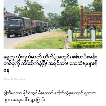
ရွှေကူ သုံးရက်ဆက် တိုက်ပွဲအတွင်း စစ်တပ်စခန်း
တစ်ခုကို သိမ်းပိုက်ခဲ့ပြီး အရပ်သား သေဆုံးမှုများရှိ
နေ
August 5, 2026
ဂွါတီမာလာ နိုင်ငံတွင် မီးတောင် ပေါက်ကွဲမှုကြောင့် ရွာသား
များ အရေးပေါ် ရွှေ့ပြောင်း