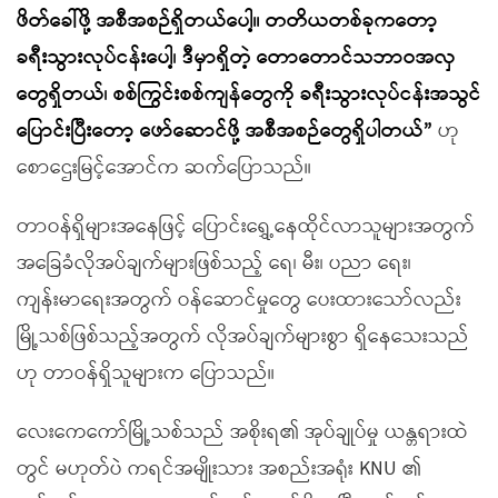
ဖိတ်ခေါ်ဖို့ အစီအစဉ်ရှိတယ်ပေါ့။ တတိယတစ်ခုကတော့
ခရီးသွားလုပ်ငန်းပေါ့၊ ဒီမှာရှိတဲ့ တောတောင်သဘာဝအလှ
တွေရှိတယ်၊ စစ်ကြွင်းစစ်ကျန်တွေကို ခရီးသွားလုပ်ငန်းအသွင်
ပြောင်းပြီးတော့ ဖော်ဆောင်ဖို့ အစီအစဉ်တွေရှိပါတယ်”
ဟု
စောဌေးမြင့်အောင်က ဆက်ပြောသည်။
တာဝန်ရှိများအနေဖြင့် ပြောင်းရွှေ့နေထိုင်လာသူများအတွက်
အခြေခံလိုအပ်ချက်များဖြစ်သည့် ရေ၊ မီး၊ ပညာ ရေး၊
ကျန်းမာရေးအတွက် ဝန်ဆောင်မှုတွေ ပေးထားသော်လည်း
မြို့သစ်ဖြစ်သည့်အတွက် လိုအပ်ချက်များစွာ ရှိနေသေးသည်
ဟု တာဝန်ရှိသူများက ပြောသည်။
လေးကေကော်မြို့သစ်သည် အစိုးရ၏ အုပ်ချုပ်မှု ယန္တရားထဲ
တွင် မဟုတ်ပဲ ကရင်အမျိုးသား အစည်းအရုံး KNU ၏