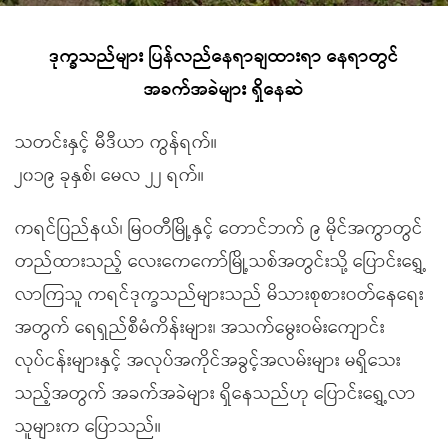
ဒုက္ခသည်များ ပြန်လည်နေရာချထားရာ နေရာတွင်
အခက်အခဲများ ရှိနေဆဲ
သတင်းနှင့် မီဒီယာ ကွန်ရက်။
၂၀၁၉ ခုနှစ်၊ မေလ ၂၂ ရက်။
ကရင်ပြည်နယ်၊ မြဝတီမြို့နှင့် တောင်ဘက် ၉ မိုင်အကွာတွင်
တည်ထားသည့် လေးကေကော်မြို့သစ်အတွင်းသို့ ပြောင်းရွှေ့
လာကြသူ ကရင်ဒုက္ခသည်များသည် မိသားစုစားဝတ်နေရေး
အတွက် ရေရှည်စီမံကိန်းများ၊ အသက်မွေးဝမ်းကျောင်း
လုပ်ငန်းများနှင့် အလုပ်အကိုင်အခွင့်အလမ်းများ မရှိသေး
သည့်အတွက် အခက်အခဲများ ရှိနေသည်ဟု ပြောင်းရွှေ့လာ
သူများက ပြောသည်။