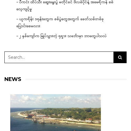
– ပီကင်း ထိပ်သီး ဆွေးနွေးပွဲ မတိုင်ခင် ဖိလစ်ပိုင်နဲ့ အမေရိကန် စစ်
လေ့ကျင့်မှု
– ယူကရိန်း ဒရုန်းတွေက စစ်ပွဲတွေအတွက် ခေတ်သစ်တစ်ခု
ပြောင်းစေမလား
– ၂ နှစ်ကျော်က မြုပ်သွားတဲ့ ရုရှား သင်္ဘောမှာ ဘာတွေပါသလဲ
NEWS