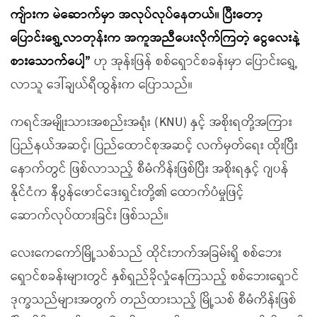
ကျ်ားက မဲဆောက်မှာ အလုပ်လုပ်နေတယ်။ ပြီးတော့
ပြောင်းရွှေ့လာတုန်းက အကူအညီပေးလိုက်ကြတဲ့ ငွေလေးနဲ့
စားသောက်ပေါ့”
ဟု အုန်းဖြန် စစ်ရှောင်စခန်းမှာ ပြောင်းရွှေ့
လာသူ ဒေါ်ချယ်ရီထွန်းက ပြောသည်။
ကရင်အမျိုးသားအစည်းအရုံး (KNU) နှင့် အစိုးရတို့အကြား
ပြည်နယ်အဆင့်၊ ပြည်ထောင်စုအဆင့် လက်မှတ်ရေး ထိုးပြီး
နောက်တွင် ဖြစ်လာသည့် စီမံကိန်းဖြစ်ပြီး အစိုးရနှင့် ဂျပန်
နိုင်ငံက နီပွန်ဖောင်ဒေးရှင်းတို့၏ ထောက်ပံမှုဖြင့်
ဆောက်လုပ်ထားခြင်း ဖြစ်သည်။
လေးကေကော်မြို့သစ်သည် ထိုင်းဘက်အခြမ်းရှိ စစ်ဘေး
ရှောင်စခန်းများတွင် နှစ်ရှည်ခိုလှုံနေကြသည့် စစ်ဘေးရှောင်
ဒုက္ခသည်များအတွက် တည်ထားသည့် မြို့သစ် စီမံကိန်းဖြစ်