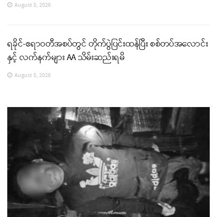
August 5, 2026
ရခိုင်-ဧရာဝတီအစပ်တွင် တိုက်ပွဲပြင်းထန်ပြီး စစ်တပ်အလောင်း
နှင့် လက်နက်များ AA သိမ်းဆည်းရမိ
August 5, 2026