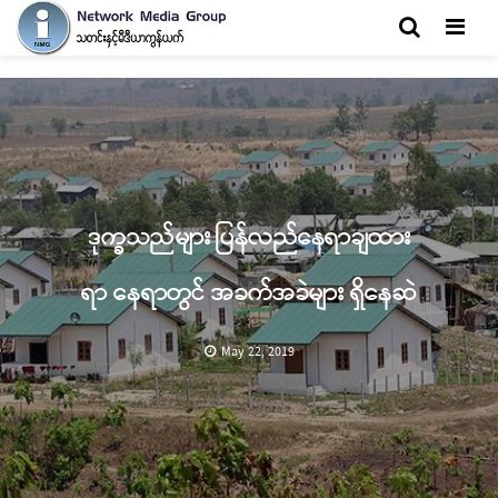
Men
ဒုက္ခသည်များ ပြန်လည်နေရာချထား
ရာ နေရာတွင် အခက်အခဲများ ရှိနေဆဲ
May 22, 2019