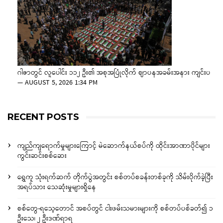
ဂါဇာတွင် လူပေါင်း ၁၁၂ ဦး၏ အစုအပြုံလိုက် ဈာပနအခမ်းအနား ကျင်းပ
—
AUGUST 5, 2026 1:34 PM
RECENT POSTS
ကျည်ကျရောက်မှုများကြောင့် မဲဆောက်နယ်စပ်ကို ထိုင်းအာဏာပိုင်များ
ကွင်းဆင်းစစ်ဆေး
ရွှေကူ သုံးရက်ဆက် တိုက်ပွဲအတွင်း စစ်တပ်စခန်းတစ်ခုကို သိမ်းပိုက်ခဲ့ပြီး
အရပ်သား သေဆုံးမှုများရှိနေ
စစ်တွေ-ရသေ့တောင် အစပ်တွင် ငါးဖမ်းသမားများကို စစ်တပ်ပစ်ခတ်၍ ၁
ဦးသေ၊ ၂ ဦးဒဏ်ရာရ