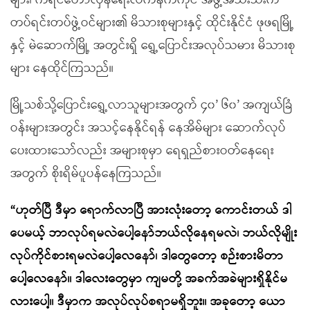
များ၊ ကရင်တော်လှန်ရေးလက်နက်ကိုင် အဖွဲ့အသီးသီးက
တပ်ရင်းတပ်ဖွဲ့ဝင်များ၏ မိသားစုများနှင့် ထိုင်းနိုင်ငံ ဖုဖရမြို့
နှင့် မဲဆောက်မြို့ အတွင်းရှိ ရွှေ့ပြောင်းအလုပ်သမား မိသားစု
များ နေထိုင်ကြသည်။
မြို့သစ်သို့ပြောင်းရွှေ့လာသူများအတွက် ၄၀’ ၆၀’ အကျယ်ခြံ
ဝန်းများအတွင်း အသင့်နေနိုင်ရန် နေအိမ်များ ဆောက်လုပ်
ပေးထားသော်လည်း အများစုမှာ ရေရှည်စားဝတ်နေရေး
အတွက် စိုးရိမ်ပူပန်နေကြသည်။
“ဟုတ်ပြီ ဒီမှာ ရောက်လာပြီ အားလုံးတော့ ကောင်းတယ် ဒါ
ပေမယ့် ဘာလုပ်ရမလဲပေါ့နော်ဘယ်လိုနေရမလဲ၊ ဘယ်လိုမျိုး
လုပ်ကိုင်စားရမလဲပေါ့လေနော်၊ ဒါတွေတော့ စဉ်းစားမိတာ
ပေါ့လေနော်။ ဒါလေးတွေမှာ ကျမတို့ အခက်အခဲများရှိနိုင်မ
လားပေါ့။ ဒီမှာက အလုပ်လုပ်စရာမရှိဘူး။ အခုတော့ ယော