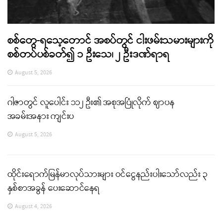
စစ်တွေ-ရသေ့တောင် အစပ်တွင် ငါးဖမ်းသမားများကို
စစ်တပ်ပစ်ခတ်၍ ၁ ဦးသေ၊ ၂ ဦးဒဏ်ရာရ
August 5, 2026
ဂါဇာတွင် လူပေါင်း ၁၁၂ ဦး၏ အစုအပြုံလိုက် ဈာပန
အခမ်းအနား ကျင်းပ
August 5, 2026
ထိုင်းရောက်မြန်မာလုပ်သားများ ဝင်ငွေနည်းပါးသော်လည်း ၃
နှစ်စာအခွန် ပေးဆောင်နေရ
August 4, 2026