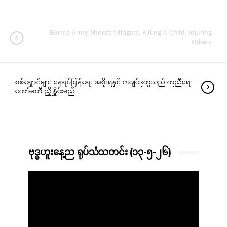
Burma Army Shoots Villagers, Killing A Child, Injuring
Others
စစ်ရှောင်များ နေရပ်ပြန်ရေး အစိုးရနှင့် ကချင်ဒုက္ခသည် ကူညီရေး
ကော်မတီ ညှိုနှိုင်းမည်
ဗုဒ္ဓဟူးနေ့ည ရုပ်သံသတင်း (၁၃-၅-၂၆)