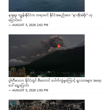
နအူရူး ကျွန်းနိုင်ငံက တရားဝင် နိုင်ငံအမည်အား “နာအိုအဲရိုး” ဟု
ပြောင်းလဲ
—
AUGUST 5, 2026 2:02 PM
ဂွါတီမာလာ နိုင်ငံတွင် မီးတောင် ပေါက်ကွဲမှုကြောင့် ရွာသားများ အရေး
ပေါ် ရွှေ့ပြောင်း
—
AUGUST 5, 2026 1:50 PM