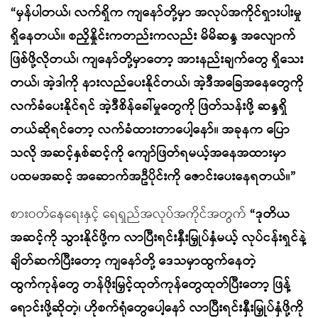
“မှန်ပါတယ်၊ လက်ရှိက ကျနော်တို့မှာ အလုပ်အကိုင်ရှားပါးမှု
ရှိနေတယ်။ စညှိနှိုင်းကတည်းကလည်း မိမိဆန္ဒ အလျောက်
ဖြစ်ဖို့လိုတယ်၊ ကျနော်တို့မှာတော့ အားနည်းချက်တွေ ရှိသေး
တယ်၊ အဲ့ဒါကို နားလည်ပေးနိုင်တယ်၊ အဲ့ဒီအခြေအနေတွေကို
လက်ခံပေးနိုင်ရင် အဲ့ဒီစိန်ခေါ်မှုတွေကို ဖြတ်သန်းဖို့ ဆန္ဒရှိ
တယ်ဆိုရင်တော့ လက်ခံထားတာပေါ့နော်။ အခုနက ပြော
သလို အဆင့်နှစ်ဆင့်ကို ကျော်ဖြတ်ရမယ့်အနေအထားမှာ
ပထမအဆင့် အဆောက်အဦပိုင်းကို ဇောင်းပေးနေရတယ်။”
စားဝတ်နေရေးနှင့် ရေရှည်အလုပ်အကိုင်အတွက်
“ဒုတိယ
အဆင့်ကို သွားနိုင်ဖို့က လာပြီးရင်းနှီးမြှုပ်နှံမယ့် လုပ်ငန်းရှင်နဲ့
ချိတ်ဆက်ပြီးတော့ ကျနော်တို့ ဒေသမှာထွက်နေတဲ့
ထွက်ကုန်တွေ တန်ဖိုးမြှင့်ထုတ်ကုန်တွေထုတ်ပြီးတော့ ဖြန့်
ရောင်းဖို့ဆိုတဲ့၊ ဟိုစက်ရုံတွေပေါ့နော် လာပြီးရင်းနှီးမြှုပ်နှံဖို့ကို