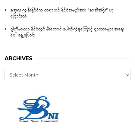
နအူရူး ကျွန်းနိုင်ငံက တရားဝင် နိုင်ငံအမည်အား “နာအိုအဲရိုး” ဟု
ပြောင်းလဲ
ဂွါတီမာလာ နိုင်ငံတွင် မီးတောင် ပေါက်ကွဲမှုကြောင့် ရွာသားများ အရေး
ပေါ် ရွှေ့ပြောင်း
ARCHIVES