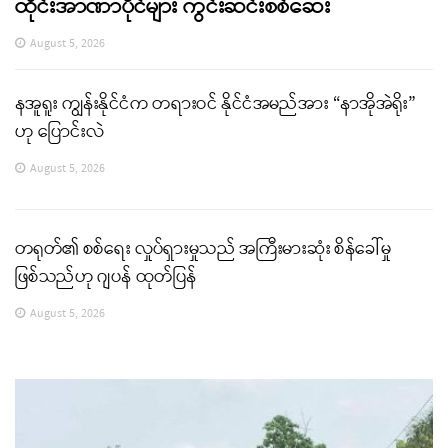
ထိုင်းအာဏာပိုင်များ ကွင်းဆင်းစစ်ဆေး
August 5, 2026
နအူရူး ကျွန်းနိုင်ငံက တရားဝင် နိုင်ငံအမည်အား “နာအိုအဲရိုး”
ဟု ပြောင်းလဲ
August 5, 2026
တရုတ်၏ စစ်ရေး လှုပ်ရှားမှုသည် အကြီးမားဆုံး စိန်ခေါ်မှု
ဖြစ်သည်ဟု ဂျပန် ထုတ်ပြန်
August 5, 2026