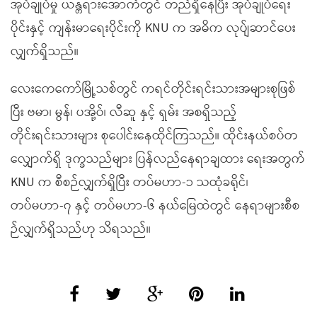
အုပ်ချုပ်မှု ယန္တရားအောက်တွင် တည်ရှိနေပြီး အုပ်ချုပ်ရေး
ပိုင်းနှင့် ကျန်းမာရေးပိုင်းကို KNU က အဓိက လုပ်ျဆာင်ပေး
လျှက်ရှိသည်။
လေးကေကော်မြို့သစ်တွင် ကရင်တိုင်းရင်းသားအများစုဖြစ်
ပြီး ဗမာ၊ မွန်၊ ပအို့ဝ်၊ လီဆူ နှင့် ရှမ်း အစရှိသည့်
တိုင်းရင်းသားများ စုပေါင်းနေထိုင်ကြသည်။ ထိုင်းနယ်စပ်တ
လျှောက်ရှိ ဒုက္ခသည်များ ပြန်လည်နေရာချထား ရေးအတွက်
KNU က စီစဉ်လျှက်ရှိပြီး တပ်မဟာ-၁ သထုံခရိုင်၊
တပ်မဟာ-၇ နှင့် တပ်မဟာ-၆ နယ်မြေထဲတွင် နေရာများစီစ
ဉ်လျှက်ရှိသည်ဟု သိရသည်။