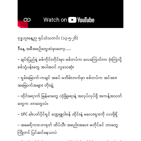
ဗုဒ္ဓဟူးနေ့ည ရုပ်သံသတင်း (၁၃-၅-၂၆)
ဒီနေ့ အစီအစဉ်တွေထဲမှာတော့…..
– ချင်းပြည်နဲ့ စစ်ကိုင်းတိုင်းမှာ စစ်တပ်က လေကြောင်းက ဗုံးကြဲလို့
စစ်သုံ့ပန်းတွေ အပါအဝင် လူသေဆုံး
– ရှမ်းမြောက်-ကချင် အစပ် မဘိမ်းဘက်မှာ စစ်တပ်က အင်အား
အမြောက်အများ တိုးချဲ့
– ထိုင်းရောက် မြန်မာတွေ လုံခြုံရေးနဲ့ အလုပ်လုပ်ဖို့ အကန့်အသတ်
တွေက ဘာတွေလဲ။
– UFC ခါးပတ်ပိုင်ရှင် ဂျော့ရှူဝါဗန် ထိုင်းနဲ့ မလေးရှားကို လာဖို့ရှိ
– အမေရိကား-တရုတ် ထိပ်သီး အစည်းအဝေး မတိုင်ခင် ဘာတွေ
ကြိုတင် ပြင်ဆင်နေသလဲ