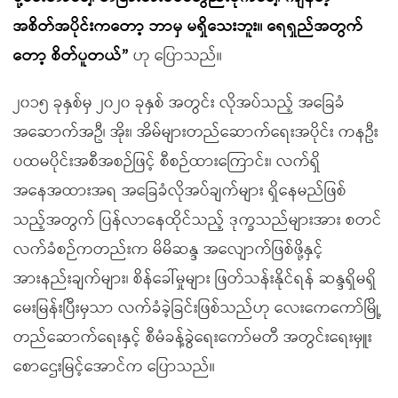
အစိတ်အပိုင်းကတော့ ဘာမှ မရှိသေးဘူး။ ရေရှည်အတွက်
တော့ စိတ်ပူတယ်”
ဟု ပြောသည်။
၂၀၁၅ ခုနှစ်မှ ၂၀၂၀ ခုနှစ် အတွင်း လိုအပ်သည့် အခြေခံ
အဆောက်အဦ၊ အိုး၊ အိမ်များတည်ဆောက်ရေးအပိုင်း ကနဦး
ပထမပိုင်းအစီအစဉ်ဖြင့် စီစဉ်ထားကြောင်း၊ လက်ရှိ
အနေအထားအရ အခြေခံလိုအပ်ချက်များ ရှိနေမည်ဖြစ်
သည့်အတွက် ပြန်လာနေထိုင်သည့် ဒုက္ခသည်များအား စတင်
လက်ခံစဉ်ကတည်းက မိမိဆန္ဒ အလျောက်ဖြစ်ဖို့နှင့်
အားနည်းချက်များ၊ စိန်ခေါ်မှုများ ဖြတ်သန်းနိုင်ရန် ဆန္ဒရှိမရှိ
မေးမြန်းပြီးမှသာ လက်ခံခဲ့ခြင်းဖြစ်သည်ဟု လေးကေကော်မြို့
တည်ဆောက်ရေးနှင့် စီမံခန့်ခွဲရေးကော်မတီ အတွင်းရေးမှူး
စောဌေးမြင့်အောင်က ပြောသည်။