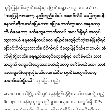
အုန်းဖြန်စစ်ရှောင်စခန်းမှ ပြောင်းရွှေ့လာသူ မအငယ် က
“အခုပြန်လာတော့ နည်းနည်းပါးပါး အဆင်သိပ် မပြေဘူးပေါ့။
နောက်ဆိုအဆင်ပြေမလား ပြောမတတ်ဘူးလေ အခုတော့
ကိုယ်နေတော့ ဖက်တွေကောက်တယ် အလုပ်ရှိရင် အလုပ်
သွားတယ် နေ့စားရှိတယ်လေ ပြောင်းတွေစိုက်တဲ့အချိန်ဆိုရင်
ပြောင်းစိုက်သွားတယ်။ ပဲစိုက်ရင် ပဲတွေပြန်စိုက်ပေးတယ်။ အဲ
လိုမျိုးရှိတယ်။ ရေရှည်အလုပ်တွေမရှိရင် ခက်ခဲမယ်။ သား
အတွက် ကျောင်းတွေထားမယ်ဆိုတော့ ခက်ခဲမယ်လေ။ သား
ကကျောင်းနေရအုံးမယ်လေ။ အဲဒီကျောင်းအတွက်တော့
အခက်အခဲရှိမယ်”
ဟု ပြောသည်။
လေးကေကော်မြို့သစ်တွင် အုန်းဖြန်၊ နို့ဖိုး၊ မယ်လအစရှိသည့်
Refugee စခန်းမှ ဒုက္ခသည်များ၊ ဖလူးဒေသအတွင်းရှိ IDPs