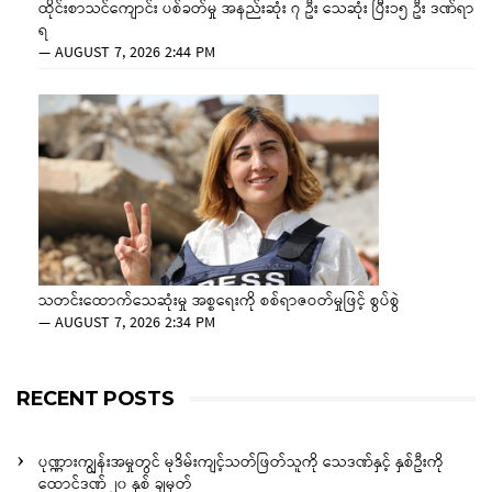
ထိုင်းစာသင်ကျောင်း ပစ်ခတ်မှု အနည်းဆုံး ၇ ဦး သေဆုံး ပြီး၁၅ ဦး ဒဏ်ရာ
ရ
—
AUGUST 7, 2026 2:44 PM
သတင်းထောက်သေဆုံးမှု အစ္စရေးကို စစ်ရာဇဝတ်မှုဖြင့် စွပ်စွဲ
—
AUGUST 7, 2026 2:34 PM
RECENT POSTS
ပုဏ္ဏားကျွန်းအမှုတွင် မုဒိမ်းကျင့်သတ်ဖြတ်သူကို သေဒဏ်နှင့် နှစ်ဦးကို
ထောင်ဒဏ် ၂၀ နှစ် ချမှတ်