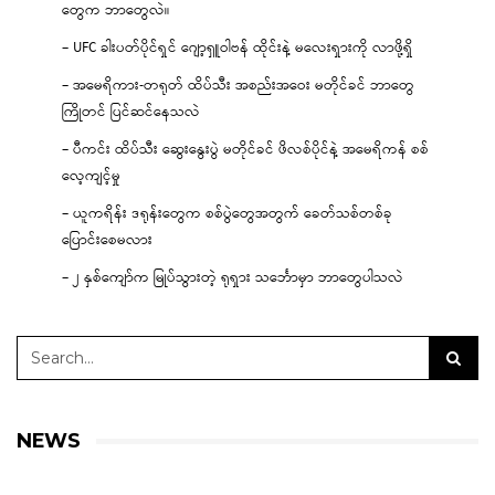
တွေက ဘာတွေလဲ။
– UFC ခါးပတ်ပိုင်ရှင် ဂျော့ရှူဝါဗန် ထိုင်းနဲ့ မလေးရှားကို လာဖို့ရှိ
– အမေရိကား-တရုတ် ထိပ်သီး အစည်းအဝေး မတိုင်ခင် ဘာတွေ
ကြိုတင် ပြင်ဆင်နေသလဲ
– ပီကင်း ထိပ်သီး ဆွေးနွေးပွဲ မတိုင်ခင် ဖိလစ်ပိုင်နဲ့ အမေရိကန် စစ်
လေ့ကျင့်မှု
– ယူကရိန်း ဒရုန်းတွေက စစ်ပွဲတွေအတွက် ခေတ်သစ်တစ်ခု
ပြောင်းစေမလား
– ၂ နှစ်ကျော်က မြုပ်သွားတဲ့ ရုရှား သင်္ဘောမှာ ဘာတွေပါသလဲ
NEWS