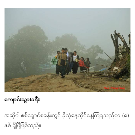
ကျောင်းသွားခရီး
အဆိုပါ စစ်ရှောင်စခန်းတွင် ခိုလှုံနေထိုင်နေကြရသည်မှာ (၈)
နှစ် ရှိပြီဖြစ်သည်။