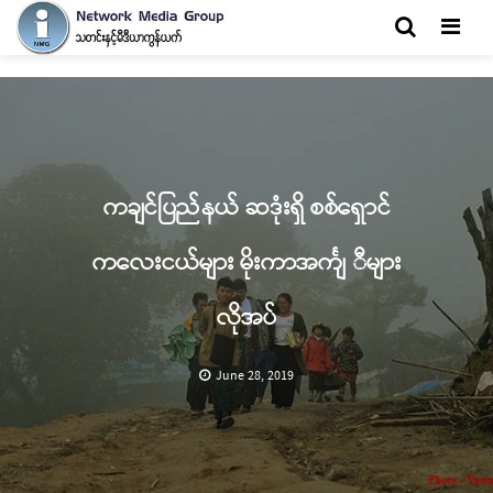
Men
ကချင်ပြည်နယ် ဆဒုံးရှိ စစ်ရှောင်
ကလေးငယ်များ မိုးကာအင်္ကျ ီများ
လိုအပ်
June 28, 2019