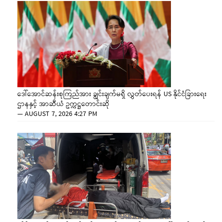
ဒေါ်အောင်ဆန်းစုကြည်အား ချွင်းချက်မရှိ လွှတ်ပေးရန် US နိုင်ငံခြားရေး
ဌာနနှင့် အာဆီယံ ဥက္ကဋ္ဌတောင်းဆို
—
AUGUST 7, 2026 4:27 PM