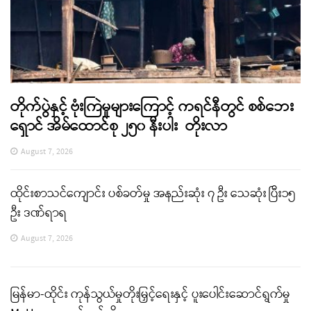
တိုက်ပွဲနှင့် ဗုံးကြဲမှုများကြောင့် ကရင်နီတွင် စစ်ဘေး
ရှောင် အိမ်ထောင်စု ၂၅၀ နီးပါး တိုးလာ
August 7, 2026
ထိုင်းစာသင်ကျောင်း ပစ်ခတ်မှု အနည်းဆုံး ၇ ဦး သေဆုံး ပြီး၁၅
ဦး ဒဏ်ရာရ
August 7, 2026
မြန်မာ-ထိုင်း ကုန်သွယ်မှုတိုးမြှင့်ရေးနှင့် ပူးပေါင်းဆောင်ရွက်မှု