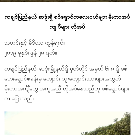
ကချင်ပြည်နယ် ဆဒုံးရှိ စစ်ရှောင်ကလေးငယ်များ မိုးကာအင်္
ကျ ီများ လိုအပ်
သတင်းနှင့် မီဒီယာ ကွန်ရက်။
၂၀၁၉ ခုနှစ်၊ ဇွန် ၂၈ ရက်။
ကချင်ပြည်နယ်၊ ဆဒုံးမြို့နယ်ရှိ မှတ်တိုင် အမှတ် ၆၊ ၈ ရှိ စစ်
ဘေးရှောင်စခန်းမှ ကျောင်း သူ/ကျောင်းသားများအတွက်
မိုးကာအင်္ကျီတွေ အကူအညီ လိုအပ်နေသည်ဟု စစ်ရှောင်များ
က ပြောသည်။