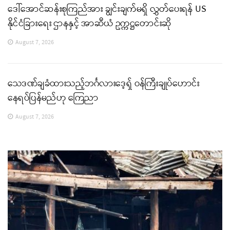
ဒေါ်အောင်ဆန်းစုကြည်အား ချွင်းချက်မရှိ လွှတ်ပေးရန် US
နိုင်ငံခြားရေး ဌာနနှင့် အာဆီယံ ဥက္ကဋ္ဌတောင်းဆို
August 7, 2026
သေဒဏ်ချခံထားသည့်ဘင်္ဂလားဒေ့ရှ် ဝန်ကြီးချုပ်ဟောင်း
နေရပ်ပြန်မည်ဟု ကြေညာ
August 7, 2026