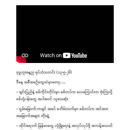
ဗုဒ္ဓဟူးနေ့ည ရုပ်သံသတင်း (၁၃-၅-၂၆)
ဒီနေ့ အစီအစဉ်တွေထဲမှာတော့…..
– ချင်းပြည်နဲ့ စစ်ကိုင်းတိုင်းမှာ စစ်တပ်က လေကြောင်းက ဗုံးကြဲလို့
စစ်သုံ့ပန်းတွေ အပါအဝင် လူသေဆုံး
– ရှမ်းမြောက်-ကချင် အစပ် မဘိမ်းဘက်မှာ စစ်တပ်က အင်အား
အမြောက်အများ တိုးချဲ့
– ထိုင်းရောက် မြန်မာတွေ လုံခြုံရေးနဲ့ အလုပ်လုပ်ဖို့ အကန့်အသတ်