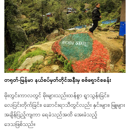
တရုတ်-မြန်မာ နယ်စပ်မှတ်တိုင်အနီးမှ စစ်ရှောင်စခန်း
မိုးတွင်းကာလတွင် မိုးများသည်းထန်စွာ ရွာသွန်းခြင်း၊
လေပြင်းတိုက်ခြင်း၊ ဆောင်းရာသီတွင်လည်း နှင်းများ၊ မြူများ
အချိန်ပြည့်ကျကာ ရေခဲသည်အထိ အေးခဲသည့်
ဒေသဖြစ်သည်။