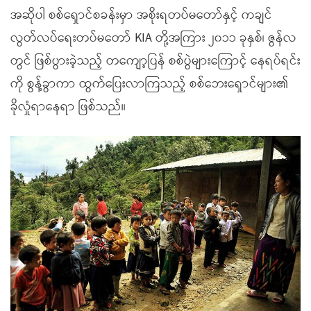
အဆိုပါ စစ်ရှောင်စခန်းမှာ အစိုးရတပ်မတော်နှင့် ကချင်
လွတ်လပ်ရေးတပ်မတော် KIA တို့အကြား ၂၀၁၁ ခုနှစ်၊ ဇွန်လ
တွင် ဖြစ်ပွားခဲ့သည့် တကျော့ပြန် စစ်ပွဲများကြောင့် နေရပ်ရင်း
ကို စွန့်ခွာကာ ထွက်ပြေးလာကြသည့် စစ်ဘေးရှောင်များ၏
ခိုလှုံရာနေရာ ဖြစ်သည်။