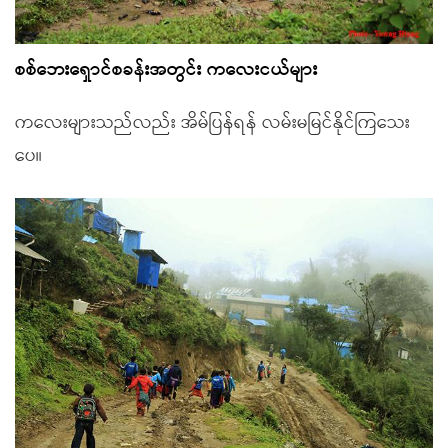
စစ်ဘေးရှောင်စခန်းအတွင်း ကလေးငယ်များ
ကလေးများသည်လည်း အိမ်ပြန်ရန် လမ်းမမြင်နိုင်ကြသေး
ပေ။