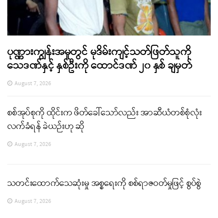
ပုဏ္ဏားကျွန်းအမှုတွင် မုဒိမ်းကျင့်သတ်ဖြတ်သူကို
သေဒဏ်နှင့် နှစ်ဦးကို ထောင်ဒဏ် ၂၀ နှစ် ချမှတ်
August 7, 2026
စစ်အုပ်စုကို ထိုင်းက ဖိတ်ခေါ်သော်လည်း အာဆီယံတစ်စုံလုံး
လက်ခံရန် ခဲယဉ်းဟု ဆို
August 7, 2026
သတင်းထောက်သေဆုံးမှု အစ္စရေးကို စစ်ရာဇဝတ်မှုဖြင့် စွပ်စွဲ
August 7, 2026