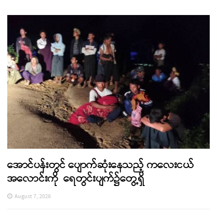
အောင်ပန်းတွင် ပျောက်ဆုံးနေသည့် ကလေးငယ်
အလောင်းကို ရေတွင်းပျက်၌တွေ့ရှိ
August 7, 2026