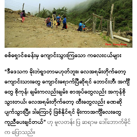
စစ်ရှောင်စခန်းမှ ကျောင်းသွားကြသော ကလေးငယ်များ
“ဒီဒေသက မိုးဘဲရွာတာမဟုတ်ဘူး။ လေအရမ်းတိုက်တော့
ကျောင်းသားတွေ ကျောင်းရောက်ပြီဆိုရင် ဘောင်းဘီ၊ အင်္ကျီ
တွေ စိုကုန်၊ ချမ်းကလည်းချမ်း၊ စာအုပ်တွေလည်း အကုန်စို
သွားတယ်၊ လေအရမ်းတိုက်တော့ ထီးတွေလည်း ခဏဆို
ပျက်သွားပြီ။ ဒါကြောင့် ဖြစ်နိုင်ရင် မိုးကာအင်္ကျီလေးတွေ
ကူညီပေးချင်တယ်”
ဟု မူလတန်း ပြ ဆရာမ ဒေါ်ဘောက်မိုင်
က ပြောသည်။