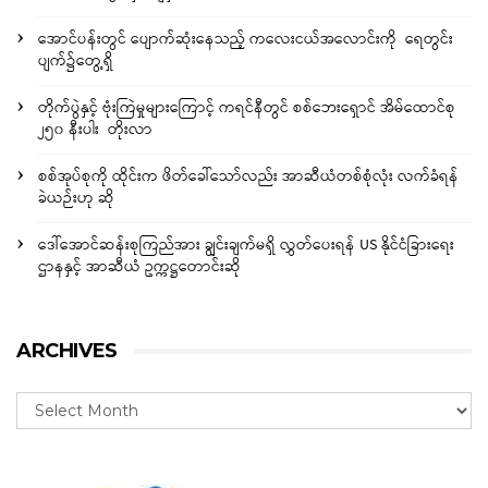
အောင်ပန်းတွင် ပျောက်ဆုံးနေသည့် ကလေးငယ်အလောင်းကို ရေတွင်း
ပျက်၌တွေ့ရှိ
တိုက်ပွဲနှင့် ဗုံးကြဲမှုများကြောင့် ကရင်နီတွင် စစ်ဘေးရှောင် အိမ်ထောင်စု
၂၅၀ နီးပါး တိုးလာ
စစ်အုပ်စုကို ထိုင်းက ဖိတ်ခေါ်သော်လည်း အာဆီယံတစ်စုံလုံး လက်ခံရန်
ခဲယဉ်းဟု ဆို
ဒေါ်အောင်ဆန်းစုကြည်အား ချွင်းချက်မရှိ လွှတ်ပေးရန် US နိုင်ငံခြားရေး
ဌာနနှင့် အာဆီယံ ဥက္ကဋ္ဌတောင်းဆို
ARCHIVES