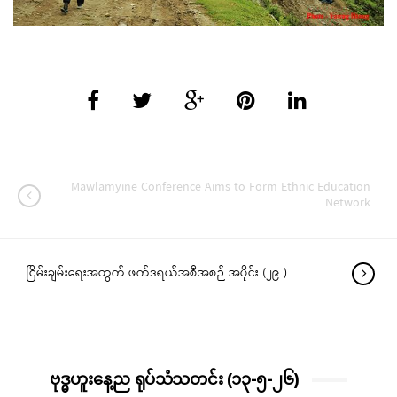
Mawlamyine Conference Aims to Form Ethnic Education
Network
ငြိမ်းချမ်းရေးအတွက် ဖက်ဒရယ်အစီအစဉ် အပိုင်း (၂၉ )
ဗုဒ္ဓဟူးနေ့ည ရုပ်သံသတင်း (၁၃-၅-၂၆)