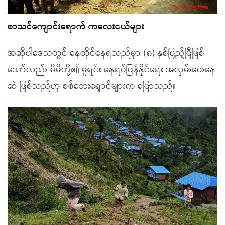
စာသင်ကျောင်းရောက် ကလေးငယ်များ
အဆိုပါဒေသတွင် နေထိုင်နေရသည်မှာ (၈) နှစ်ပြည့်ပြီဖြစ်
သော်လည်း မိမိတို့၏ မူရင်း နေရပ်ပြန်နိုင်ရေး အလှမ်းဝေးနေ
ဆဲ ဖြစ်သည်ဟု စစ်ဘေးရှောင်များက ပြောသည်။