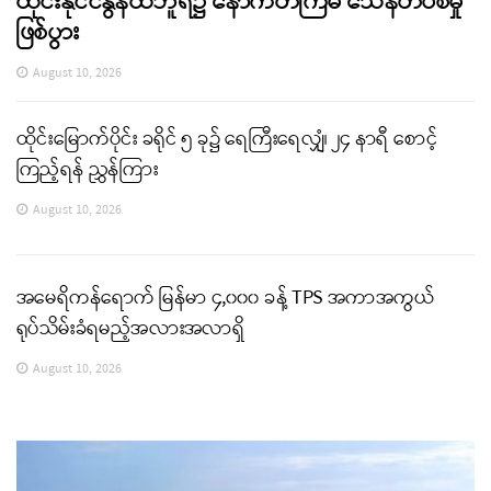
ထိုင်းနိုင်ငံနွန်ထဘူရီ၌ နောက်တကြိမ် သေနတ်ပစ်မှု
ဖြစ်ပွား
August 10, 2026
ထိုင်းမြောက်ပိုင်း ခရိုင် ၅ ခု၌ ရေကြီးရေလျှံ၊ ၂၄ နာရီ စောင့်
ကြည့်ရန် ညွှန်ကြား
August 10, 2026
အမေရိကန်ရောက် မြန်မာ ၄,၀၀၀ ခန့် TPS အကာအကွယ်
ရုပ်သိမ်းခံရမည့်အလားအလာရှိ
August 10, 2026