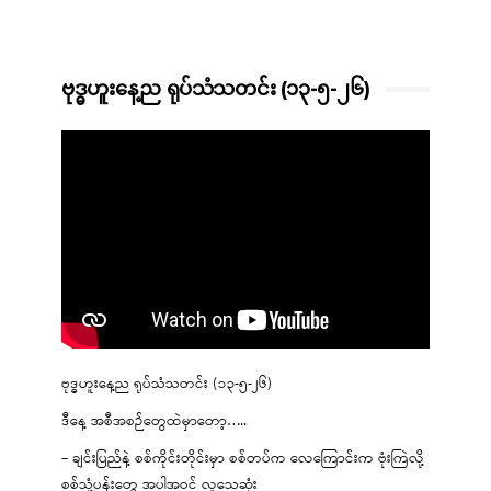
ဗုဒ္ဓဟူးနေ့ည ရုပ်သံသတင်း (၁၃-၅-၂၆)
ဗုဒ္ဓဟူးနေ့ည ရုပ်သံသတင်း (၁၃-၅-၂၆)
ဒီနေ့ အစီအစဉ်တွေထဲမှာတော့…..
– ချင်းပြည်နဲ့ စစ်ကိုင်းတိုင်းမှာ စစ်တပ်က လေကြောင်းက ဗုံးကြဲလို့
စစ်သုံ့ပန်းတွေ အပါအဝင် လူသေဆုံး