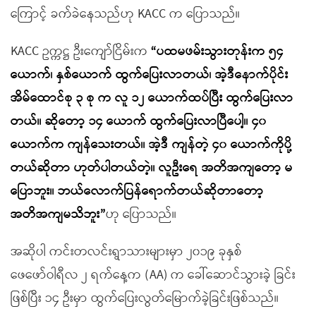
ကြောင့် ခက်ခဲနေသည်ဟု KACC က ပြောသည်။
KACC ဥက္ကဋ္ဌ ဦးကျော်ငြိမ်းက
“ပထမဖမ်းသွားတုန်းက ၅၄
ယောက်၊ နှစ်ယောက် ထွက်ပြေးလာတယ်၊ အဲ့ဒီနောက်ပိုင်း
အိမ်ထောင်စု ၃ စု က လူ ၁၂ ယောက်ထပ်ပြီး ထွက်ပြေးလာ
တယ်။ ဆိုတော့ ၁၄ ယောက် ထွက်ပြေးလာပြီပေါ့။ ၄၀
ယောက်က ကျန်သေးတယ်။ အဲ့ဒီ ကျန်တဲ့ ၄၀ ယောက်ကိုပို့
တယ်ဆိုတာ ဟုတ်ပါတယ်တဲ့။ လူဦးရေ အတိအကျတော့ မ
ပြောဘူး။ ဘယ်လောက်ပြန်ရောက်တယ်ဆိုတာတော့
အတိအကျမသိဘူး”
ဟု ပြောသည်။
အဆိုပါ ကင်းတလင်းရွာသားများမှာ ၂၀၁၉ ခုနှစ်
ဖေဖော်ဝါရီလ ၂ ရက်နေ့က (AA) က ခေါ်ဆောင်သွားခဲ့ ခြင်း
ဖြစ်ပြီး ၁၄ ဦးမှာ ထွက်ပြေးလွတ်မြောက်ခဲ့ခြင်းဖြစ်သည်။