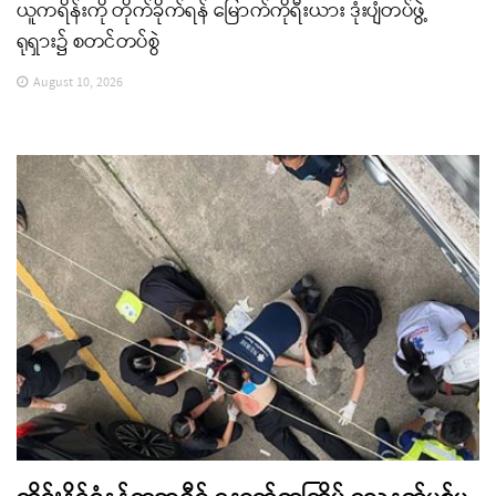
ယူကရိန်းကို တိုက်ခိုက်ရန် မြောက်ကိုရီးယား ဒုံးပျံတပ်ဖွဲ့
ရုရှား၌ စတင်တပ်စွဲ
August 10, 2026