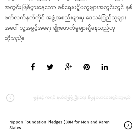
အတွင်း ဖြစ်ပွားနေသော စစ်ရေးပဋိပက္ခများအတွင်းတွင် နှစ်
ဖက်လက်နက်ကိုင် အဖွဲ့အစည်းများမှ ဒေသခံပြည်သူများ
အပေါ် လူ့အခွင့်အရေး ချိုးဖောက်မှုများရှိနေသည်ဟု
ဆိုသည်။
မွန်နှင့် ကရင် နယ်မြေဖွံ့ဖြိုးရေး နိပွန်ဖောင်ဒေးရှင်းကူမည်
Nippon Foundation Pledges $30M for Mon and Karen
States