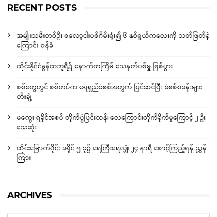
RECENT POSTS
အမျိုးသမီးတစ်ဦး စလော့ငါးပစ်ဂိမ်းရှုံး၍ ၆ နှစ်ရွယ်ကလေးကို သတ်ဖြတ်ခဲ့
ကြောင်း ဝန်ခံ
ထိုင်းနိုင်ငံနွန်ထဘူရီ၌ နောက်တကြိမ် သေနတ်ပစ်မှု ဖြစ်ပွား
စစ်တွေတွင် စစ်တပ်က ရေရှည်ခံစစ်အတွက် ပြင်ဆင်ပြီး ခံစစ်စခန်းများ
တိုးချဲ့
မကွေး-ရခိုင်အစပ် တိုက်ပွဲပြင်းထန်၊ လေကြောင်းတိုက်ခိုက်မှုကြောင့် ၂ ဦး
သေဆုံး
ထိုင်းမြောက်ပိုင်း ခရိုင် ၅ ခု၌ ရေကြီးရေလျှံ၊ ၂၄ နာရီ စောင့်ကြည့်ရန် ညွှန်
ကြား
ARCHIVES