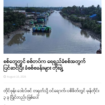
စစ်တွေတွင် စစ်တပ်က ရေရှည်ခံစစ်အတွက်
ပြင်ဆင်ပြီး ခံစစ်စခန်းများ တိုးချဲ့
August 10, 2026
တိုင်ဖုန်း ဒေါလ်ဖင် တရုတ်သို့ ဝင်ရောက်၊ ပစိဖိတ်တွင် မုန်တိုင်း
၃ ခု ပြိုင်တည်း ဖြစ်ပေါ်