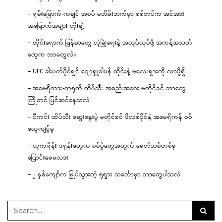
– ရှမ်းမြောက်-ကချင် အစပ် မဘိမ်းဘက်မှာ စစ်တပ်က အင်အား
အမြောက်အများ တိုးချဲ့
– ထိုင်းရောက် မြန်မာတွေ လုံခြုံရေးနဲ့ အလုပ်လုပ်ဖို့ အကန့်အသတ်
တွေက ဘာတွေလဲ။
– UFC ခါးပတ်ပိုင်ရှင် ဂျော့ရှူဝါဗန် ထိုင်းနဲ့ မလေးရှားကို လာဖို့ရှိ
– အမေရိကား-တရုတ် ထိပ်သီး အစည်းအဝေး မတိုင်ခင် ဘာတွေ
ကြိုတင် ပြင်ဆင်နေသလဲ
– ပီကင်း ထိပ်သီး ဆွေးနွေးပွဲ မတိုင်ခင် ဖိလစ်ပိုင်နဲ့ အမေရိကန် စစ်
လေ့ကျင့်မှု
– ယူကရိန်း ဒရုန်းတွေက စစ်ပွဲတွေအတွက် ခေတ်သစ်တစ်ခု
ပြောင်းစေမလား
– ၂ နှစ်ကျော်က မြုပ်သွားတဲ့ ရုရှား သင်္ဘောမှာ ဘာတွေပါသလဲ