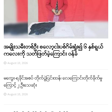
အမျိုးသမီးတစ်ဦး စလော့ငါးပစ်ဂိမ်းရှုံး၍ ၆ နှစ်ရွယ်
ကလေးကို သတ်ဖြတ်ခဲ့ကြောင်း ဝန်ခံ
August 10, 2026
မကွေး-ရခိုင်အစပ် တိုက်ပွဲပြင်းထန်၊ လေကြောင်းတိုက်ခိုက်မှု
ကြောင့် ၂ ဦးသေဆုံး
August 10, 2026