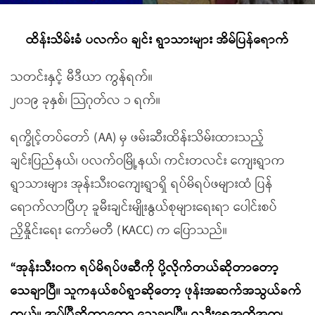
ထိန်းသိမ်းခံ ပလက်၀ ချင်း ရွာသားများ အိမ်ပြန်ရောက်
သတင်းနှင့် မီဒီယာ ကွန်ရက်။
၂၀၁၉ ခုနှစ်၊ သြဂုတ်လ ၁ ရက်။
ရက္ခိုင့်တပ်တော် (AA) မှ ဖမ်းဆီးထိန်းသိမ်းထားသည့်
ချင်းပြည်နယ်၊ ပလက်ဝမြို့နယ်၊ ကင်းတလင်း ကျေးရွာက
ရွာသားများ အုန်းသီးဝကျေးရွာရှိ ရပ်မိရပ်ဖများထံ ပြန်
ရောက်လာပြီဟု ခူမီးချင်းမျိုးနွယ်စုများရေးရာ ပေါင်းစပ်
ညှိနှိုင်းရေး ကော်မတီ (KACC) က ပြောသည်။
“အုန်းသီးဝက ရပ်မိရပ်ဖဆီကို ပို့လိုက်တယ်ဆိုတာတော့
သေချာပြီ။ သူကနယ်စပ်ရွာဆိုတော့ ဖုန်းအဆက်အသွယ်ခက်
တယ်။ အပ်ပြီဆိုတာတော့ သေချာပြီ။ လူဦးရေအတိအကျ