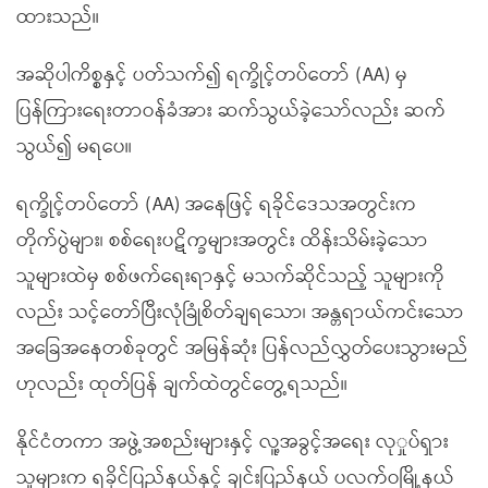
ထားသည်။
အဆိုပါကိစ္စနှင့် ပတ်သက်၍ ရက္ခိုင့်တပ်တော် (AA) မှ
ပြန်ကြားရေးတာဝန်ခံအား ဆက်သွယ်ခဲ့သော်လည်း ဆက်
သွယ်၍ မရပေ။
ရက္ခိုင့်တပ်တော် (AA) အနေဖြင့် ရခိုင်ဒေသအတွင်းက
တိုက်ပွဲများ၊ စစ်ရေးပဋိက္ခများအတွင်း ထိန်းသိမ်းခဲ့သော
သူများထဲမှ စစ်ဖက်ရေးရာနှင့် မသက်ဆိုင်သည့် သူများကို
လည်း သင့်တော်ပြီးလုံခြုံစိတ်ချရသော၊ အန္တရာယ်ကင်းသော
အခြေအနေတစ်ခုတွင် အမြန်ဆုံး ပြန်လည်လွှတ်ပေးသွားမည်
ဟုလည်း ထုတ်ပြန် ချက်ထဲတွင်တွေ့ရသည်။
နိုင်ငံတကာ အဖွဲ့အစည်းများနှင့် လူ့အခွင့်အရေး လုှုပ်ရှား
သူများက ရခိုင်ပြည်နယ်နှင့် ချင်းပြည်နယ် ပလက်ဝမြို့နယ်