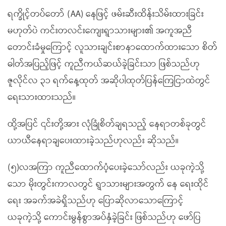
ရက္ခိုင့်တပ်တော် (AA) နေဖြင့် ဖမ်းဆီးထိန်းသိမ်းထားခြင်း
မဟုတ်ပဲ ကင်းတလင်းကျေးရွာသားများ၏ အကူအညီ
တောင်းခံမှုကြောင့် လူသားချင်းစာနာထောက်ထားသော စိတ်
ဓါတ်အပြည့်ဖြင့် ကူညီကယ်ဆယ်ခဲ့ခြင်းသာ ဖြစ်သည်ဟု
ဇူလိုင်လ ၃၁ ရက်နေ့ထုတ် အဆိုပါထုတ်ပြန်ကြေငြာထဲတွင်
ရေးသားထားသည်။
ထို့အပြင် ၎င်းတို့အား လုံခြုံစိတ်ချရသည့် နေရာတစ်ခုတွင်
ယာယီနေရာချပေးထားခဲ့သည်ဟုလည်း ဆိုသည်။
(၅)လအကြာ ကူညီထောက်ပံ့ပေးခဲ့သော်လည်း ယခုကဲ့သို့
သော မိုးတွင်းကာလတွင် ရွာသားများအတွက် နေ ရေးထိုင်
ရေး အခက်အခဲရှိသည်ဟု ပြောဆိုလာသောကြောင့်
ယခုကဲ့သို့ ကောင်းမွန်စွာအပ်နှံခဲ့ခြင်း ဖြစ်သည်ဟု ဖော်ပြ