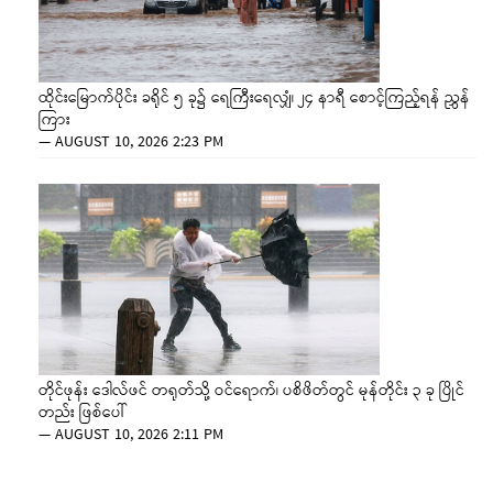
ထိုင်းမြောက်ပိုင်း ခရိုင် ၅ ခု၌ ရေကြီးရေလျှံ၊ ၂၄ နာရီ စောင့်ကြည့်ရန် ညွှန်
ကြား
—
AUGUST 10, 2026 2:23 PM
တိုင်ဖုန်း ဒေါလ်ဖင် တရုတ်သို့ ဝင်ရောက်၊ ပစိဖိတ်တွင် မုန်တိုင်း ၃ ခု ပြိုင်
တည်း ဖြစ်ပေါ်
—
AUGUST 10, 2026 2:11 PM