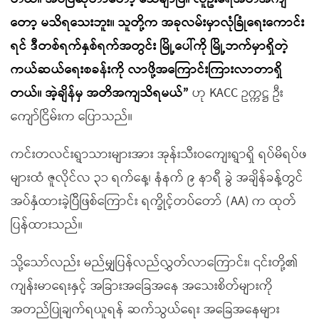
တော့ မသိရသေးဘူး။ သူတို့က အခုလမ်းမှာလုံခြုံရေးကောင်း
ရင် ဒီတစ်ရက်နှစ်ရက်အတွင်း မြို့ပေါ်ကို မြို့ဘက်မှာရှိတဲ့
ကယ်ဆယ်ရေးစခန်းကို လာဖို့အကြောင်းကြားလာတာရှိ
တယ်။ အဲ့ချိန်မှ အတိအကျသိရမယ်”
ဟု KACC ဥက္ကဋ္ဌ ဦး
ကျော်ငြိမ်းက ပြောသည်။
ကင်းတလင်းရွာသားများအား အုန်းသီးဝကျေးရွာရှိ ရပ်မိရပ်ဖ
များထံ ဇူလိုင်လ ၃၁ ရက်နေ့၊ နံနက် ၉ နာရီ ခွဲ အချိန်ခန့်တွင်
အပ်နှံထားခဲ့ပြီဖြစ်ကြောင်း ရက္ခိုင့်တပ်တော် (AA) က ထုတ်
ပြန်ထားသည်။
သို့သော်လည်း မည်မျှပြန်လည်လွှတ်လာကြောင်း၊ ၎င်းတို့၏
ကျန်းမာရေးနှင့် အခြားအခြေအနေ အသေးစိတ်များကို
အတည်ပြုချက်ရယူရန် ဆက်သွယ်ရေး အခြေအနေများ