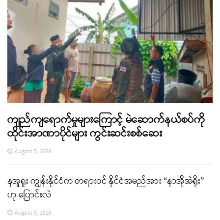
ကျည်ကျရောက်မှုများကြောင့် မဲဆောက်နယ်စပ်ကို
ထိုင်းအာဏာပိုင်များ ကွင်းဆင်းစစ်ဆေး
August 5, 2026
နအူရူး ကျွန်းနိုင်ငံက တရားဝင် နိုင်ငံအမည်အား “နာအိုအဲရိုး”
ဟု ပြောင်းလဲ
August 5, 2026