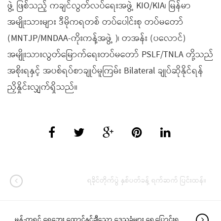
ဖွဲ့ ဖြစ်သည့် ကချင်လွတ်လပ်ရေးအဖွဲ့ KIO/KIA၊ မြန်မာ
အမျိုးသားများ ဒီမိုကရတစ် တပ်ပေါင်းစု တပ်မတော်
(MNTJP/MNDAA-ကိုးကန့်အဖွဲ့ )၊ တအန်း (ပလောင်)
အမျိုးသားလွတ်မြောက်ရေးတပ်မတော် PSLF/TNLA တို့သည်
အစိုးရနှင့် အပစ်ရပ်စာချုပ်မူကြမ်း Bilateral ချုပ်ဆိုနိုင်ရန်
ညှိနှိုင်းလျှက်ရှိသည်။
ရခိုင်တိုက်ပွဲ နှစ်ပတ်ခန့် ရက်ဆက် ပြင်းထန်။
မွန်-ကရင် ရေဘေး ထောင်နှင့်ချီသော ဒေသခံများ ရွှေ့ပြောင်းရ