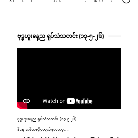
ဗုဒ္ဓဟူးနေ့ည ရုပ်သံသတင်း (၁၃-၅-၂၆)
ဗုဒ္ဓဟူးနေ့ည ရုပ်သံသတင်း (၁၃-၅-၂၆)
ဒီနေ့ အစီအစဉ်တွေထဲမှာတော့…..