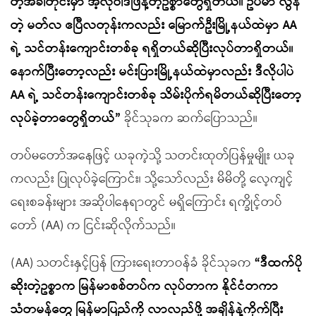
တဲ့အခါတိုင်းမှာ အဲ့လိုဝါဒဖြန့်တဲ့ဥစ္စာတွေရှိတယ်။ ဥပမာ လွန်
တဲ့ မတ်လ ဧပြီလတုန်းကလည်း မြောက်ဦးမြို့နယ်ထဲမှာ AA
ရဲ့ သင်တန်းကျောင်းတစ်ခု ရရှိတယ်ဆိုပြီးလုပ်တာရှိတယ်။
နောက်ပြီးတော့လည်း မင်းပြားမြို့နယ်ထဲမှာလည်း ဒီလိုပါပဲ
AA ရဲ့ သင်တန်းကျောင်းတစ်ခု သိမ်းပိုက်ရမိတယ်ဆိုပြီးတော့
လုပ်ခဲ့တာတွေရှိတယ်”
ခိုင်သုခက ဆက်ပြောသည်။
တပ်မတော်အနေဖြင့် ယခုကဲ့သို့ သတင်းထုတ်ပြန်မှုမျိုး ယခု
ကလည်း ပြုလုပ်ခဲ့ကြောင်း၊ သို့သော်လည်း မိမိတို့ လေ့ကျင့်
ရေးစခန်းများ အဆိုပါနေရာတွင် မရှိကြောင်း ရက္ခိုင့်တပ်
တော် (AA) က ငြင်းဆိုလိုက်သည်။
(AA) သတင်းနှင့်ပြန် ကြားရေးတာဝန်ခံ ခိုင်သုခက
“ဒီထက်ပို
ဆိုးတဲ့ဥစ္စာက မြန်မာစစ်တပ်က လုပ်တာက နိုင်ငံတကာ
သံတမန်တွေ မြန်မာပြည်ကို လာလည်ဖို့ အချိန်နဲ့ကိုက်ပြီး