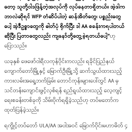
တော့ သူတို့ဝါဒဖြန့်တဲ့အလုပ်ကို လုပ်နေတာရှိတယ်။ အဲ့ဒါက
ဘာလဲဆိုရင် WFP တံဆိပ်ပါတဲ့ ဆန်အိတ်တွေ၊ ပစ္စည်းတွေ
ပေါ့ အဲ့ဒီဥစ္စာတွေကို ဓါတ်ပုံ ရိုက်ပြီး ဒါ AA စခန်းကရပါတယ်
ဆိုပြီး ပြတာတွေလည်း ကျနော်တို့တွေ့ခဲ့ရတယ်ပေါ့”
ဟု
ပြောသည်။
ယခုနှစ် ဖေဖော်ဝါရီလကုန်ပိုင်းကလည်း ရခိုင်ပြည်နယ်
ကျောက်တော်မြို့နှင့် မြောက်ဦးမြို့သို့ ဆက်သွယ်ထားသည့်
ကားလမ်းအရှေ့ဘက်ခြမ်း တောင်ကုန်းများပေါ်တွင် AA မှ
သင်တန်းကျောင်းဖွင့်လှစ်ရန် ရည်ရွယ်ထားသည့် လေ့ကျင့်
ရေးစခန်းတစ်ခုကို သိမ်းပိုက်ရရှိခဲ့သည်ဟု တပ်မတော်က
ထုတ်ပြန်ခဲ့သည်။
ရက္ခိုင့်တပ်တော် ULA/AA အပါအဝင် မြောက်ပိုင်းမဟာမိတ် ၄