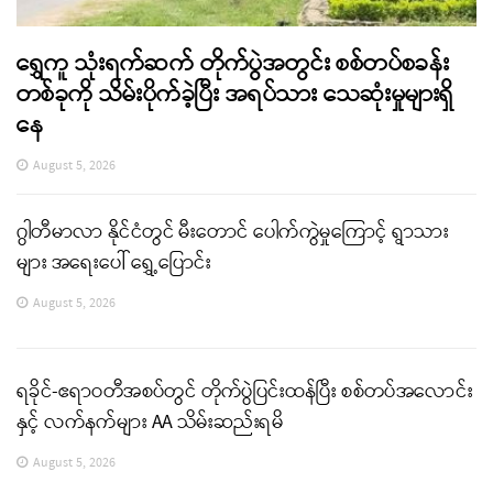
ရွှေကူ သုံးရက်ဆက် တိုက်ပွဲအတွင်း စစ်တပ်စခန်း
တစ်ခုကို သိမ်းပိုက်ခဲ့ပြီး အရပ်သား သေဆုံးမှုများရှိ
နေ
August 5, 2026
ဂွါတီမာလာ နိုင်ငံတွင် မီးတောင် ပေါက်ကွဲမှုကြောင့် ရွာသား
များ အရေးပေါ် ရွှေ့ပြောင်း
August 5, 2026
ရခိုင်-ဧရာဝတီအစပ်တွင် တိုက်ပွဲပြင်းထန်ပြီး စစ်တပ်အလောင်း
နှင့် လက်နက်များ AA သိမ်းဆည်းရမိ
August 5, 2026