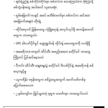
– ချင်းပြည်နဲ့ စစ်ကိုင်းတိုင်းမှာ စစ်တပ်က လေကြောင်းက ဗုံးကြဲလို့
စစ်သုံ့ပန်းတွေ အပါအဝင် လူသေဆုံး
– ရှမ်းမြောက်-ကချင် အစပ် မဘိမ်းဘက်မှာ စစ်တပ်က အင်အား
အမြောက်အများ တိုးချဲ့
– ထိုင်းရောက် မြန်မာတွေ လုံခြုံရေးနဲ့ အလုပ်လုပ်ဖို့ အကန့်အသတ်
တွေက ဘာတွေလဲ။
– UFC ခါးပတ်ပိုင်ရှင် ဂျော့ရှူဝါဗန် ထိုင်းနဲ့ မလေးရှားကို လာဖို့ရှိ
– အမေရိကား-တရုတ် ထိပ်သီး အစည်းအဝေး မတိုင်ခင် ဘာတွေ
ကြိုတင် ပြင်ဆင်နေသလဲ
– ပီကင်း ထိပ်သီး ဆွေးနွေးပွဲ မတိုင်ခင် ဖိလစ်ပိုင်နဲ့ အမေရိကန် စစ်
လေ့ကျင့်မှု
– ယူကရိန်း ဒရုန်းတွေက စစ်ပွဲတွေအတွက် ခေတ်သစ်တစ်ခု
ပြောင်းစေမလား
– ၂ နှစ်ကျော်က မြုပ်သွားတဲ့ ရုရှား သင်္ဘောမှာ ဘာတွေပါသလဲ