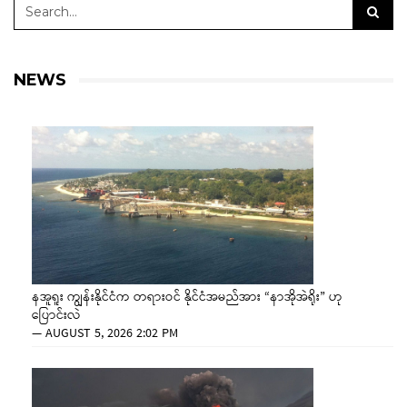
NEWS
နအူရူး ကျွန်းနိုင်ငံက တရားဝင် နိုင်ငံအမည်အား “နာအိုအဲရိုး” ဟု
ပြောင်းလဲ
—
AUGUST 5, 2026 2:02 PM