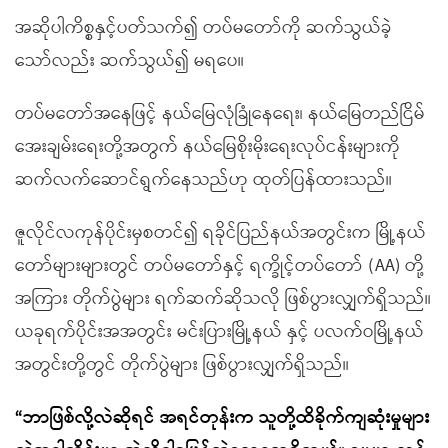
အဆိုပါကိစ္စနှင့်ပတ်သက်၍ တပ်မတော်ကို ဆက်သွယ်ခဲ့
သော်လည်း ဆက်သွယ်၍ မရပေ။
တပ်မတော်အနေဖြင့် နယ်မြေလုံခြုံနေရေး၊ နယ်မြေတည်ငြိမ်
အေးချမ်းရေးတို့အတွက် နယ်မြေစိုးမိုးရေးလုပ်ငန်းများကို
ဆက်လက်ဆောင်ရွက်နေသည်ဟု ထုတ်ပြန်ထားသည်။
ဇူလိုင်လကုန်ပိုင်းမှစတင်၍ ရခိုင်ပြည်နယ်အတွင်းက မြို့နယ်
တော်များများတွင် တပ်မတော်နှင့် ရက္ခိုင့်တပ်တော် (AA) တို့
အကြား တိုက်ပွဲများ ရက်ဆက်ဆိုသလို ဖြစ်ပွားလျှက်ရှိသည်။
ယခုရက်ပိုင်းအအတွင်း မင်းပြားမြို့နယ် နှင့် ပလက်ဝမြို့နယ်
အတွင်းတို့တွင် တိုက်ပွဲများ ဖြစ်ပွားလျှက်ရှိသည်။
“ဘာဖြစ်လို့လဲဆိုရင် အရင်တုန်းက သူတို့ထိခိုက်ကျဆုံးမှုများ