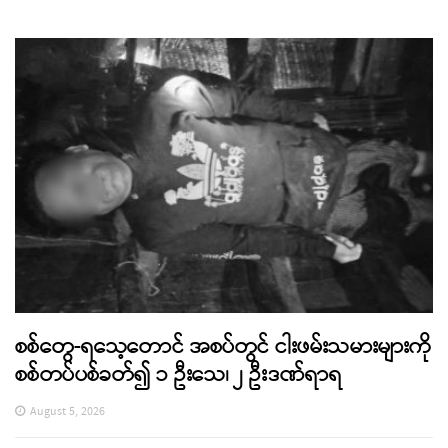
စစ်တွေ-ရသေ့တောင် အစပ်တွင် ငါးဖမ်းသမားများကို
စစ်တပ်ပစ်ခတ်၍ ၁ ဦးသေ၊ ၂ ဦးဒဏ်ရာရ
August 5, 2026