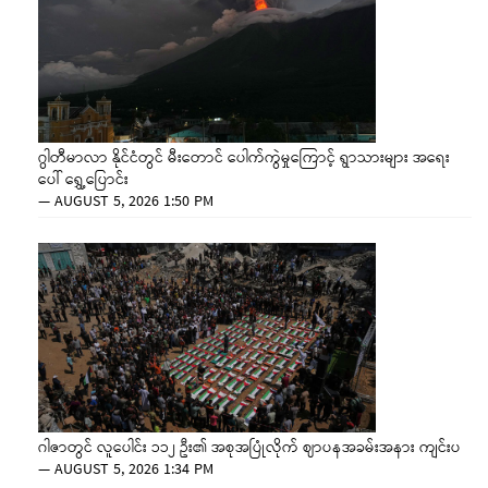
ဂွါတီမာလာ နိုင်ငံတွင် မီးတောင် ပေါက်ကွဲမှုကြောင့် ရွာသားများ အရေး
ပေါ် ရွှေ့ပြောင်း
—
AUGUST 5, 2026 1:50 PM
ဂါဇာတွင် လူပေါင်း ၁၁၂ ဦး၏ အစုအပြုံလိုက် ဈာပနအခမ်းအနား ကျင်းပ
—
AUGUST 5, 2026 1:34 PM