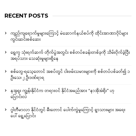
RECENT POSTS
ကျည်ကျရောက်မှုများကြောင့် မဲဆောက်နယ်စပ်ကို ထိုင်းအာဏာပိုင်များ
ကွင်းဆင်းစစ်ဆေး
ရွှေကူ သုံးရက်ဆက် တိုက်ပွဲအတွင်း စစ်တပ်စခန်းတစ်ခုကို သိမ်းပိုက်ခဲ့ပြီး
အရပ်သား သေဆုံးမှုများရှိနေ
စစ်တွေ-ရသေ့တောင် အစပ်တွင် ငါးဖမ်းသမားများကို စစ်တပ်ပစ်ခတ်၍ ၁
ဦးသေ၊ ၂ ဦးဒဏ်ရာရ
နအူရူး ကျွန်းနိုင်ငံက တရားဝင် နိုင်ငံအမည်အား “နာအိုအဲရိုး” ဟု
ပြောင်းလဲ
ဂွါတီမာလာ နိုင်ငံတွင် မီးတောင် ပေါက်ကွဲမှုကြောင့် ရွာသားများ အရေး
ပေါ် ရွှေ့ပြောင်း