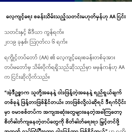
လေ့ကျင့်ရေး စခန်းသိမ်းသည့်သတင်းမဟုတ်မှန်ဟု AA ငြင်း
သတင်းနှင့် မီဒီယာ ကွန်ရက်။
၂၀၁၉ ခုနှစ်၊ သြဂုတ်လ ၆ ရက်။
ရက္ခိုင့်တပ်တော် (AA) ၏ လေ့ကျင့်ရေးစခန်းတစ်ခုအား
တပ်မတော်မှ သိမ်းပိုက်ရရှိသည်ဆိုသည်မှာ မမှန်ကန်ဟု AA
က ငြင်းဆိုလိုက်သည်။
“အဲ့ဒီဥစ္စာက သူတို့အနေနဲ့ ဝါဒဖြန့်တဲ့အနေနဲ့ ရည်ရွယ်ချက်
တစ်ခုနဲ့ ဖြန့်တာဖြစ်နိုင်တယ်။ ဘာဖြစ်လို့လဲဆိုရင် ဒီရက်ပိုင်း
မှာ ဗမာစစ်တပ်က အကျအဆုံးတွေများနေတဲ့အခါကြတော့
စိတ်ဓါတ်ကျနေတဲ့တပ်တွေကို စိတ်ဓါတ်ရေးရာ မြှင့်တင်ဖို့
အတွက် လုပ်ကြံပြီးတော့ ဝါဒဖြန့်တာ ဖြစ်နိုင်တယ်”
ဟု ရက္ခို