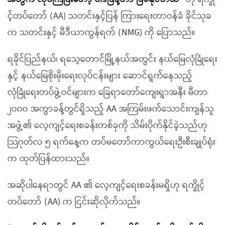
င့်တပ်တော် (AA) သတင်းနှင့်ပြန် ကြားရေးတာဝန်ခံ ခိုင်သုခ
က သတင်းနှင့် မီဒီယာကွန်ရက် (NMG) ကို ပြောသည်။
ရခိုင်ပြည်နယ်၊ ရသေ့တောင်မြို့နယ်အတွင်း နယ်မြေလုံခြုံရေး
နှင့် နယ်မြေစိုးမိုးရေးလုပ်ငန်းများ ဆောင်ရွက်နေသည့်
လုံခြုံရေးတပ်ဖွဲ့ဝင်များက ခြေရာတော်ကျေးရွာအနီး မီတာ
၂၀၀၀ အကွာခန့်တွင်ရှိသည့် AA အကြမ်းဖက်သောင်းကျန်သူ
အဖွဲ့၏ လေ့ကျင့်ရေးစခန်းတစ်ခုကို သိမ်းပိုက်နိုင်ခဲ့သည်ဟု
သြဂုတ်လ ၅ ရက်နေ့က တပ်မတော်ကာကွယ်ရေးဦးစီးချုပ်ရုံး
က ထုတ်ပြန်ထားသည်။
အဆိုပါနေရာတွင် AA ၏ လေ့ကျင့်ရေးစခန်းမရှိဟု ရက္ခိုင့်
တပ်တော် (AA) က ငြင်းဆိုလိုက်သည်။