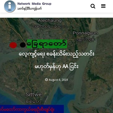
Men
လေ့ကျင့်ရေး စခန်းသိမ်းသည့်သတင်း
မဟုတ်မှန်ဟု AA ငြင်း
August 6, 2019