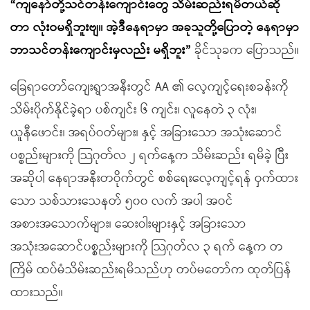
“ကျနော်တို့သင်တန်းကျောင်းတွေ သိမ်းဆည်းရမိတယ်ဆို
တာ လုံးဝမရှိဘူးဗျ။ အဲ့ဒီနေရာမှာ အခုသူတို့ပြောတဲ့ နေရာမှာ
ဘာသင်တန်းကျောင်းမှလည်း မရှိဘူး”
ခိုင်သုခက ပြောသည်။
ခြေရာတော်ကျေးရွာအနီးတွင် AA ၏ လေ့ကျင့်ရေးစခန်းကို
သိမ်းပိုက်နိုင်ခဲ့ရာ ပစ်ကျင်း ၆ ကျင်း၊ လူနေတဲ ၃ လုံး၊
ယူနီဖောင်း၊ အရပ်ဝတ်များ၊ နှင့် အခြားသော အသုံးဆောင်
ပစ္စည်းများကို သြဂုတ်လ ၂ ရက်နေ့က သိမ်းဆည်း ရမိခဲ့ ပြီး
အဆိုပါ နေရာအနီးတဝိုက်တွင် စစ်ရေးလေ့ကျင့်ရန် ဝှက်ထား
သော သစ်သားသေနတ် ၅၀၀ လက် အပါ အဝင်
အစားအသောက်များ၊ ဆေးဝါးများနှင့် အခြားသော
အသုံးအဆောင်ပစ္စည်းများကို သြဂုတ်လ ၃ ရက် နေ့က တ
ကြိမ် ထပ်မံသိမ်းဆည်းရမိသည်ဟု တပ်မတော်က ထုတ်ပြန်
ထားသည်။