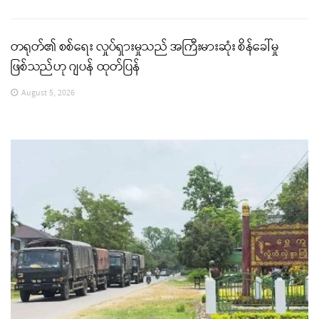
တရုတ်၏ စစ်ရေး လှုပ်ရှားမှုသည် အကြီးမားဆုံး စိန်ခေါ်မှု
ဖြစ်သည်ဟု ဂျပန် ထုတ်ပြန်
August 5, 2026