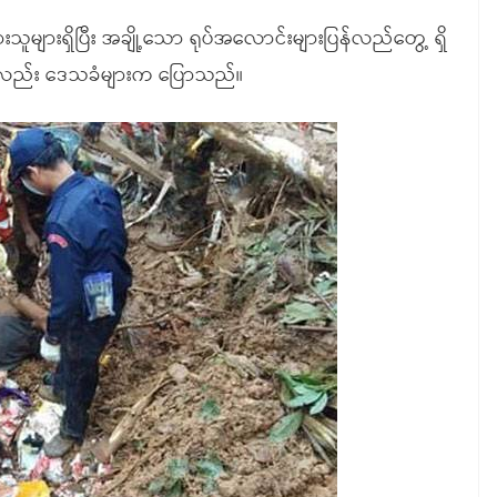
းသူများရှိပြီး အချို့သော ရုပ်အလောင်းများပြန်လည်တွေ့ ရှိ
းဟုလည်း ဒေသခံများက ပြောသည်။