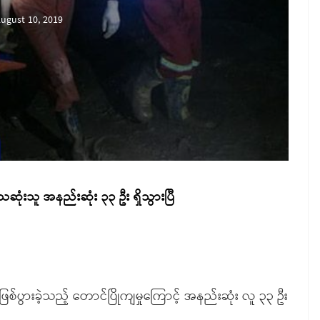
ugust 10, 2019
သေဆုံးသူ အနည်းဆုံး ၃၃ ဦး ရှိသွားပြီ
ဖြစ်ပွားခဲ့သည့် တောင်ပြိုကျမှုကြောင့် အနည်းဆုံး လူ ၃၃ ဦး