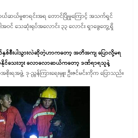
ကယ်ဆယ်မှုစာရင်းအရ တောင်ပြိုမှုကြောင့် အသက်ရှင်
အဝင် သေဆုံးရုပ်အလောင်း ၃၃ လောင်း ရှာဖွေတွေ့ရှိ
နှစ်စီးပါသွားလဲဆိုတဲ့ဟာကတော့ အတိအကျ ပြောလို့မရ
ောနိုင်သေးဘူး လောလောဆယ်ကတော့ ဒဏ်ရာရသူနဲ့
အစိုးရအဖွဲ့ ဒု-ညွှန်ကြားရေးမှူး ဦးဇင်မင်းကိုက ပြောသည်။