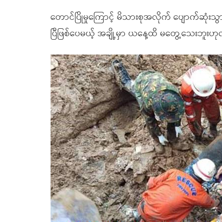
တောင်ပြိုမှုကြောင့် မိသားစုအလိုက် ပျောက်ဆုံးသွာ
ပြီဖြစ်ပေမယ့် အချို့မှာ ယနေ့ထိ မတွေ့သေးဘူ