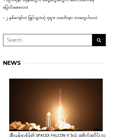
– ယူကရိန်း ဒရုန်းတွေက စစ်ပွဲတွေအတွက် ခေတ်သစ်တစ်ခု
ပြောင်းစေမလား
– ၂ နှစ်ကျော်က မြုပ်သွားတဲ့ ရုရှား သင်္ဘောမှာ ဘာတွေပါသလဲ
NEWS
အီလွန်မာ့စ်ခ်၏ SPACEX FALCON 9 ဒုံးပျံ အစိတ်အပိုင်း လ