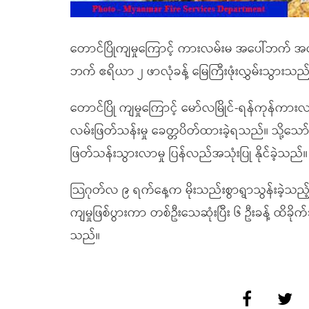
တောင်ပြိုကျမှုကြောင့် ကားလမ်းမ အပေါ်ဘက် အလ
ဘက် ဧရိယာ ၂ ဖာလုံခန့် မြေကြီးဖုံးလွှမ်းသွားသ
တောင်ပြို ကျမှုကြောင့် မော်လမြိုင်-ရန်ကုန်ကားလ
လမ်းဖြတ်သန်းမှု ခေတ္တပိတ်ထားခဲ့ရသည်။ သို့သော
ဖြတ်သန်းသွားလာမှု ပြန်လည်အသုံးပြု နိုင်ခဲ့သည်။
သြဂုတ်လ ၉ ရက်နေ့က မိုးသည်းစွာရွာသွန်းခဲ့သည့
ကျမှုဖြစ်ပွားကာ တစ်ဦးသေဆုံးပြီး ၆ ဦးခန့် ထိခိုက
သည်။