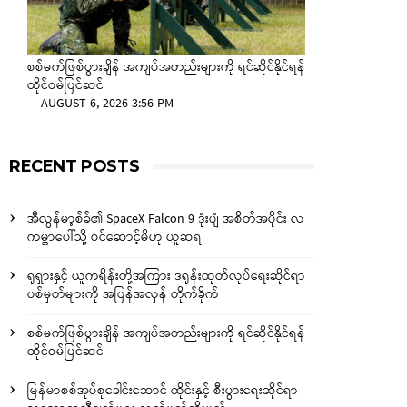
စစ်မက်ဖြစ်ပွားချိန် အကျပ်အတည်းများကို ရင်ဆိုင်နိုင်ရန်
ထိုင်ဝမ်ပြင်ဆင်
—
AUGUST 6, 2026 3:56 PM
RECENT POSTS
အီလွန်မာ့စ်ခ်၏ SpaceX Falcon 9 ဒုံးပျံ အစိတ်အပိုင်း လ
ကမ္ဘာပေါ်သို့ ဝင်ဆောင့်မိဟု ယူဆရ
ရုရှားနှင့် ယူကရိန်းတို့အကြား ဒရုန်းထုတ်လုပ်ရေးဆိုင်ရာ
ပစ်မှတ်များကို အပြန်အလှန် တိုက်ခိုက်
စစ်မက်ဖြစ်ပွားချိန် အကျပ်အတည်းများကို ရင်ဆိုင်နိုင်ရန်
ထိုင်ဝမ်ပြင်ဆင်
မြန်မာစစ်အုပ်စုခေါင်းဆောင် ထိုင်းနှင့် စီးပွားရေးဆိုင်ရာ