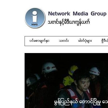
ပင်မစာမျက်နှာ
သတင်း
ဓါတ်ပုံများ
ဗွီဒီယ
မွန်ပြည်နယ် တောင်ပြိုမှု သ