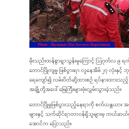
မိုးသည်းထန်စွာရွာသွန်းမှုကြောင့် သြဂုတ်လ ၉ ရက်
တောင်ပြိုကျမှု ဖြစ်ပွားရာ လူနေအိမ် ၂၇ လုံးနှင့
ရေကျော်၍ လမ်းပိတ်ဆို့ထားစဉ် ရပ်နားထားသည့် က
အချို့တို့အပေါ် မြေကြီးများဖုံးလွှမ်းသွားခဲ့သည်။
တောင်ပြိုမှုဖြစ်ပွားသည့်နေရာကို စက်ယန္တယား အ
များနှင့် သက်ဆိုင်ရာတာဝန်ရှိသူများမှ ကယ်ဆယ
အောင်က ပြောသည်။