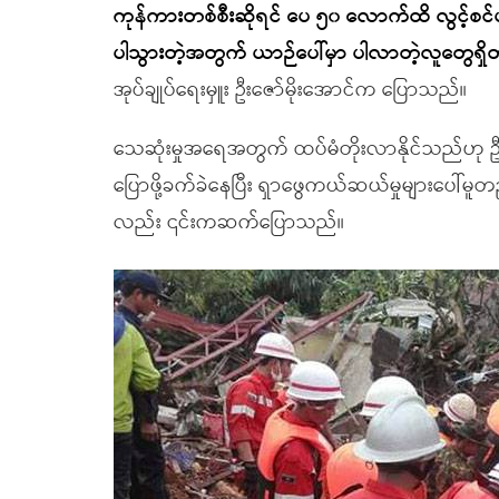
ကုန်ကားတစ်စီးဆိုရင် ပေ ၅၀ လောက်ထိ လွင့်စ
ပါသွားတဲ့အတွက် ယာဉ်ပေါ်မှာ ပါလာတဲ့လူတွေရှိတဲ့
အုပ်ချုပ်ရေးမှူး ဦးဇော်မိုးအောင်က ပြောသည်။
သေဆုံးမှုအရေအတွက် ထပ်မံတိုးလာနိုင်သည်ဟု ဦ
ပြောဖို့ခက်ခဲနေပြီး ရှာဖွေကယ်ဆယ်မှုများပေါ်မ
လည်း ၎င်းကဆက်ပြောသည်။