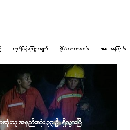
ို
ထုတ်ပြန်ကြေညာချက်
နိုင်ငံတကာသတင်း
NMG အကြောင်း
ေဆုံးသူ အနည်းဆုံး ၃၃ ဦး ရှိသွားပြီ