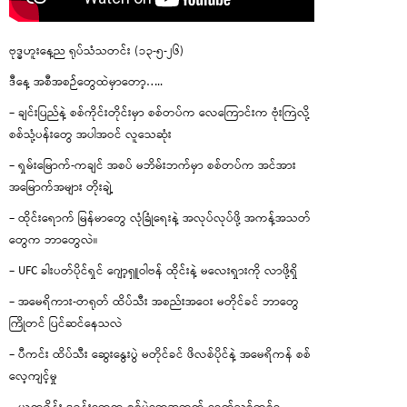
ဗုဒ္ဓဟူးနေ့ည ရုပ်သံသတင်း (၁၃-၅-၂၆)
ဒီနေ့ အစီအစဉ်တွေထဲမှာတော့…..
– ချင်းပြည်နဲ့ စစ်ကိုင်းတိုင်းမှာ စစ်တပ်က လေကြောင်းက ဗုံးကြဲလို့
စစ်သုံ့ပန်းတွေ အပါအဝင် လူသေဆုံး
– ရှမ်းမြောက်-ကချင် အစပ် မဘိမ်းဘက်မှာ စစ်တပ်က အင်အား
အမြောက်အများ တိုးချဲ့
– ထိုင်းရောက် မြန်မာတွေ လုံခြုံရေးနဲ့ အလုပ်လုပ်ဖို့ အကန့်အသတ်
တွေက ဘာတွေလဲ။
– UFC ခါးပတ်ပိုင်ရှင် ဂျော့ရှူဝါဗန် ထိုင်းနဲ့ မလေးရှားကို လာဖို့ရှိ
– အမေရိကား-တရုတ် ထိပ်သီး အစည်းအဝေး မတိုင်ခင် ဘာတွေ
ကြိုတင် ပြင်ဆင်နေသလဲ
– ပီကင်း ထိပ်သီး ဆွေးနွေးပွဲ မတိုင်ခင် ဖိလစ်ပိုင်နဲ့ အမေရိကန် စစ်
လေ့ကျင့်မှု