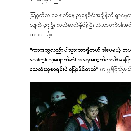
သေဆုံးခဲ့သည်။
သြဂုတ်လ ၁၀ ရက်နေ့ ညနေပိုင်းအချိန်ထိ ရှာဖွေ
လျက် ၄၇ ဦး ကယ်ဆယ်နိုင်ခဲ့ပြီး သံဃာတစ်ပါးအပါ
ထားသည်။
“ကားတွေလည်း ပါသွားတာရှိတယ် ဒါပေမယ့် ဘယ်
သေးဘူး၊ လူပျောက်ဆုံး အရေအတွက်လည်း မပြ
သေဆုံးသူစာရင်းပဲ ပြောနိုင်တယ်”
ဟု မွန်ပြည်နယ်