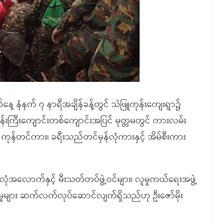
နေ့ နံနက် ၇ နာရီအချိန်ခန့်တွင် သဲဖြူကုန်းကျေးရွာ၌
် ဘုန်းကြီးကျောင်းတစ်ကျောင်းအပြင် မုတ္တမတွင် ကားလမ်း
ုန်တင်ကား၊ ခရီးသည်တင်မှန်လုံကားနှင့် အိမ်စီးကား
လုံအလောက်နှင့် မီးသတ်တပ်ဖွဲ့ဝင်များ၊ လူမှုကယ်ရေးအဖွဲ့
်မှုများ ဆက်လက်လုပ်ဆောင်လျက်ရှိသည်ဟု ဦးဇော်မိုး