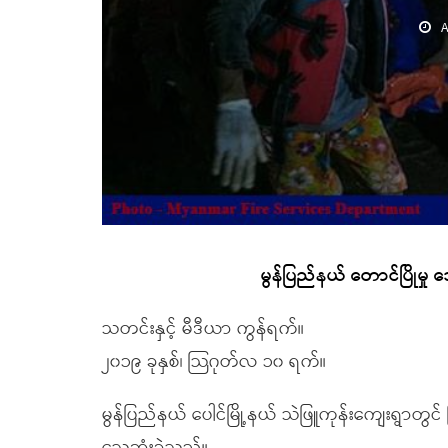
A
မွန်ပြည်နယ် တောင်ပြိုမှု 
သတင်းနှင့် မီဒီယာ ကွန်ရက်။
၂၀၁၉ ခုနှစ်၊ သြဂုတ်လ ၁၀ ရက်။
မွန်ပြည်နယ် ပေါင်မြို့နယ် သဲဖြူကုန်းကျေးရွာတွင် 