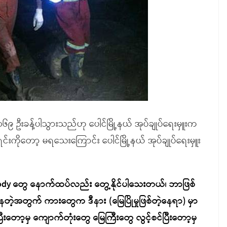
၁၆၉ ဦးခန့်ပါသွားသည်ဟု ပေါင်မြို့နယ် အုပ်ချုပ်ရေးမှူးက
်းကိုတော့ မရသေးကြောင်း ပေါင်မြို့နယ် အုပ်ချုပ်ရေးမှူး
ody တွေ နောက်ထပ်လည်း တွေ့နိုင်ပါသေးတယ်၊ ဘာဖြစ်
ီးနေတဲ့အတွက် ကားတွေက ဒီနား (မြေပြိုမှုဖြစ်တဲ့နေရာ) မှာ
ပြီးတော့မှ ကျောက်တုံးတွေ မြေကြီးတွေ လွင့်စင်ပြီးတော့မှ