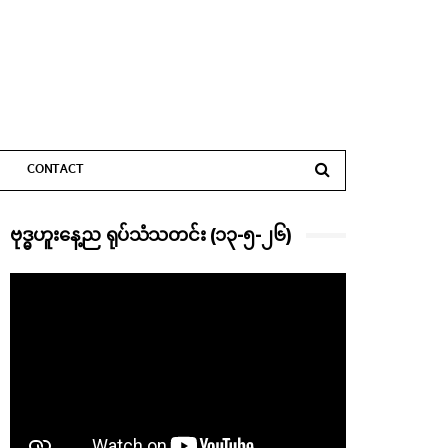
CONTACT
ဗုဒ္ဓဟူးနေ့ည ရုပ်သံသတင်း (၁၃-၅-၂၆)