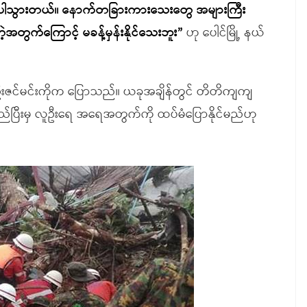
င်ပါသွားတယ်။ နောက်တခြားကားသေးတွေ အများကြီး
အတွက်ကြောင့် မခန့်မှန်းနိုင်သေးဘူး”
ဟု ပေါင်မြို့ နယ်
းဇင်မင်းကိုက ပြောသည်။ ယခုအချိန်တွင် တိတိကျကျ
ူတည်ပြီးမှ လူဦးရေ အရေအတွက်ကို ထပ်မံပြောနိုင်မည်ဟု