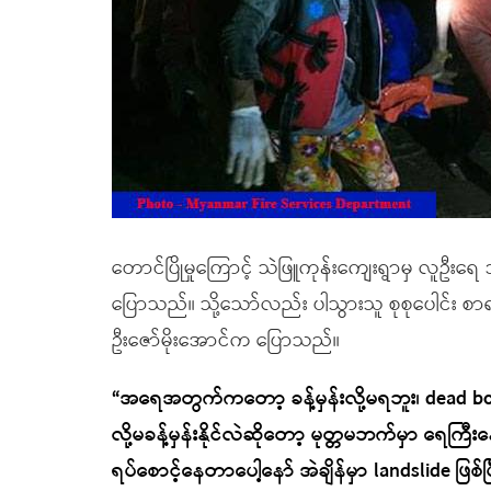
တောင်ပြိုမှုကြောင့် သဲဖြူကုန်းကျေးရွာမှ လူဦးရေ 
ပြောသည်။ သို့သော်လည်း ပါသွားသူ စုစုပေါင်း စာရင
ဦးဇော်မိုးအောင်က ပြောသည်။
“အရေအတွက်ကတော့ ခန့်မှန်းလို့မရဘူး၊ dead b
လို့မခန့်မှန်းနိုင်လဲဆိုတော့ မုတ္တမဘက်မှာ ရေကြ
ရပ်စောင့်နေတာပေါ့နော် အဲချိန်မှာ landslide ဖြစ်