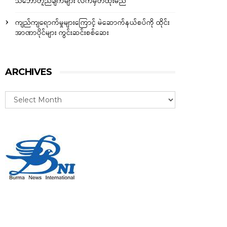
သဘောတူညီချက်များ လက်မှတ်ထိုးမည်
ကျည်ကျရောက်မှုများကြောင့် မဲဆောက်နယ်စပ်ကို ထိုင်း
အာဏာပိုင်များ ကွင်းဆင်းစစ်ဆေး
ARCHIVES