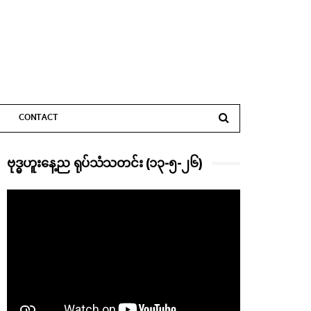
CONTACT
ဗုဒ္ဓဟူးနေ့ည ရုပ်သံသတင်း (၁၃-၅-၂၆)