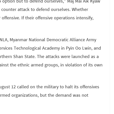
no option but to defend ourselves,” Maj Mai Aik Kyaw
 counter attack to defend ourselves. Whether
ffensive. If their offensive operations intensify,
 TNLA, Myanmar National Democratic Alliance Army
ervices Technological Academy in Pyin Oo Lwin, and
orthern Shan State. The attacks were launched as a
inst the ethnic armed groups, in violation of its own
ust 12 called on the military to halt its offensives
c armed organizations, but the demand was not