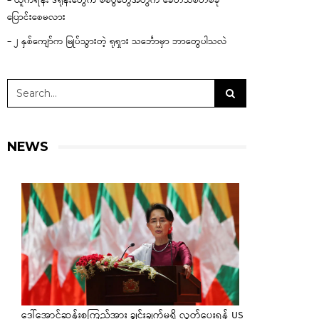
– ယူကရိန်း ဒရုန်းတွေက စစ်ပွဲတွေအတွက် ခေတ်သစ်တစ်ခု
ပြောင်းစေမလား
– ၂ နှစ်ကျော်က မြုပ်သွားတဲ့ ရုရှား သင်္ဘောမှာ ဘာတွေပါသလဲ
NEWS
ဒေါ်အောင်ဆန်းစုကြည်အား ချွင်းချက်မရှိ လွှတ်ပေးရန် US