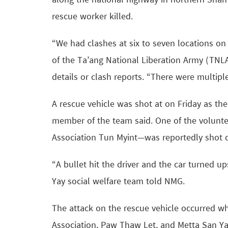
along the national highway in northern Shan
rescue worker killed.
“We had clashes at six to seven locations on
of the Ta’ang National Liberation Army (TNLA
details or clash reports. “There were multip
A rescue vehicle was shot at on Friday as the
member of the team said. One of the volunte
Association Tun Myint—was reportedly shot de
“A bullet hit the driver and the car turned 
Yay social welfare team told NMG.
The attack on the rescue vehicle occurred w
Association, Paw Thaw Let, and Metta San Ya