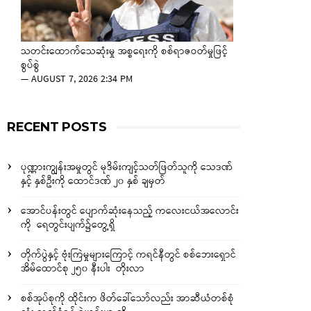
သတင်းထောက်သေဆုံးမှု အစ္စရေးကို စစ်ရာဇဝတ်မှုဖြင့်
စွပ်စွဲ
—
AUGUST 7, 2026 2:34 PM
RECENT POSTS
ပုဏ္ဏားကျွန်းအမှုတွင် မုဒိမ်းကျင့်သတ်ဖြတ်သူကို သေဒဏ်
နှင့် နှစ်ဦးကို ထောင်ဒဏ် ၂၀ နှစ် ချမှတ်
အောင်ပန်းတွင် ပျောက်ဆုံးနေသည့် ကလေးငယ်အလောင်း
ကို ရေတွင်းပျက်၌တွေ့ရှိ
တိုက်ပွဲနှင့် ဗုံးကြဲမှုများကြောင့် ကရင်နီတွင် စစ်ဘေးရှောင်
အိမ်ထောင်စု ၂၅၀ နီးပါး တိုးလာ
စစ်အုပ်စုကို ထိုင်းက ဖိတ်ခေါ်သော်လည်း အာဆီယံတစ်စုံ