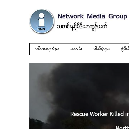
ပင်မစာမျက်နှာ
သတင်း
ဓါတ်ပုံများ
ဗွီဒီယ
Rescue Worker Killed 
North