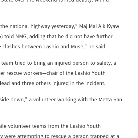
 State over the weekend turned deadly, with a
 the national highway yesterday,” Maj Mai Aik Kyaw
) told NMG, adding that he did not have further
le clashes between Lashio and Muse,” he said.
 team tried to bring an injured person to safety, a
er rescue workers—chair of the Lashio Youth
ad and three others injured in the incident.
upside down,” a volunteer working with the Metta San
hile volunteer teams from the Lashio Youth
y were attempting to rescue a person trapped at a