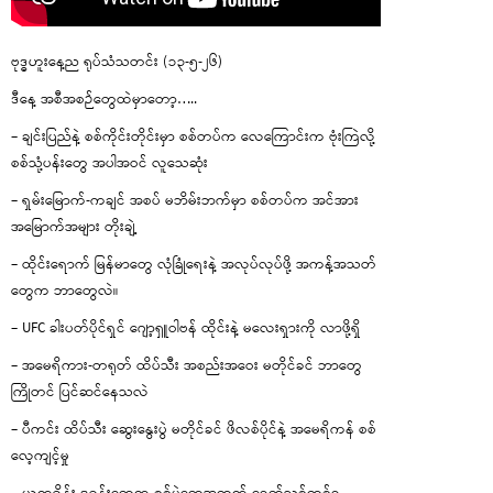
ဗုဒ္ဓဟူးနေ့ည ရုပ်သံသတင်း (၁၃-၅-၂၆)
ဒီနေ့ အစီအစဉ်တွေထဲမှာတော့…..
– ချင်းပြည်နဲ့ စစ်ကိုင်းတိုင်းမှာ စစ်တပ်က လေကြောင်းက ဗုံးကြဲလို့
စစ်သုံ့ပန်းတွေ အပါအဝင် လူသေဆုံး
– ရှမ်းမြောက်-ကချင် အစပ် မဘိမ်းဘက်မှာ စစ်တပ်က အင်အား
အမြောက်အများ တိုးချဲ့
– ထိုင်းရောက် မြန်မာတွေ လုံခြုံရေးနဲ့ အလုပ်လုပ်ဖို့ အကန့်အသတ်
တွေက ဘာတွေလဲ။
– UFC ခါးပတ်ပိုင်ရှင် ဂျော့ရှူဝါဗန် ထိုင်းနဲ့ မလေးရှားကို လာဖို့ရှိ
– အမေရိကား-တရုတ် ထိပ်သီး အစည်းအဝေး မတိုင်ခင် ဘာတွေ
ကြိုတင် ပြင်ဆင်နေသလဲ
– ပီကင်း ထိပ်သီး ဆွေးနွေးပွဲ မတိုင်ခင် ဖိလစ်ပိုင်နဲ့ အမေရိကန် စစ်
လေ့ကျင့်မှု