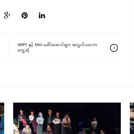
NRPC နှင့် KNU ခေါင်းဆောင်များ အလွတ်သဘော
တွေ့ဆုံ