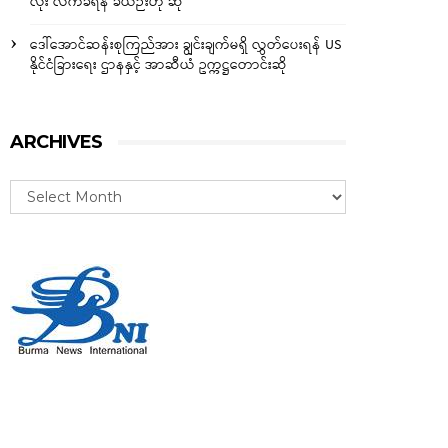
လုံး လက်ခံရန် ခဲယဉ်းဟု ဆို
ဒေါ်အောင်ဆန်းစုကြည်အား ချွင်းချက်မရှိ လွှတ်ပေးရန် US
နိုင်ငံခြားရေး ဌာနနှင့် အာဆီယံ ဥက္ကဋ္ဌတောင်းဆို
ARCHIVES