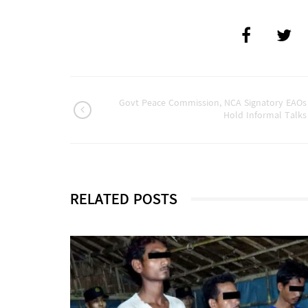
Govt Peace Commission, NCA Signatory EAOs
Hold Informal Talks
RELATED POSTS