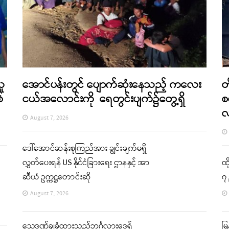
သူ
အောင်ပန်းတွင် ပျောက်ဆုံးနေသည့် ကလေး
တ
်
ငယ်အလောင်းကို ရေတွင်းပျက်၌တွေ့ရှိ
စ
August 7, 2026
ဒေါ်အောင်ဆန်းစုကြည်အား ချွင်းချက်မရှိ
လွှတ်ပေးရန် US နိုင်ငံခြားရေး ဌာနနှင့် အာ
ထိ
ဆီယံ ဥက္ကဋ္ဌတောင်းဆို
၇ 
August 7, 2026
သေဒဏ်ချခံထားသည့်ဘင်္ဂလားဒေ့ရှ်
မြ