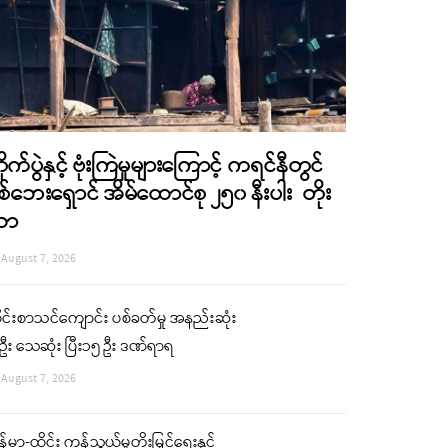
ိုက်ပွဲနှင့် ဗုံးကြဲမှုများကြောင့် ကရင်နီတွင်
စ်ဘေးရှောင် အိမ်ထောင်စု ၂၅၀ နီးပါး တိုး
လာ
August 7, 2026
ုင်းစာသင်ကျောင်း ပစ်ခတ်မှု အနည်းဆုံး
ဦး သေဆုံး ပြီး၁၅ ဦး ဒဏ်ရာရ
August 7, 2026
န်မာ-ထိုင်း ကုန်သွယ်မှုတိုးမြှင့်ရေးနှင့်