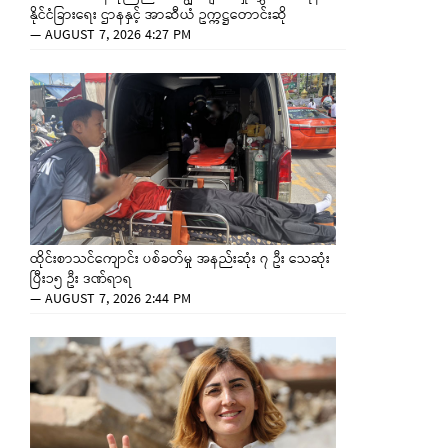
နိုင်ငံခြားရေး ဌာနနှင့် အာဆီယံ ဥက္ကဋ္ဌတောင်းဆို
—
AUGUST 7, 2026 4:27 PM
ထိုင်းစာသင်ကျောင်း ပစ်ခတ်မှု အနည်းဆုံး ၇ ဦး သေဆုံး
ပြီး၁၅ ဦး ဒဏ်ရာရ
—
AUGUST 7, 2026 2:44 PM