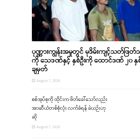
ပုဏ္ဏားကျွန်းအမှုတွင် မုဒိမ်းကျင့်သတ်ဖြတ်
ကို သေဒဏ်နှင့် နှစ်ဦးကို ထောင်ဒဏ် ၂၀ နှစ
ချမှတ်
August 7, 2026
စစ်အုပ်စုကို ထိုင်းက ဖိတ်ခေါ်သော်လည်း
အာဆီယံတစ်စုံလုံး လက်ခံရန် ခဲယဉ်းဟု
ဆို
August 7, 2026