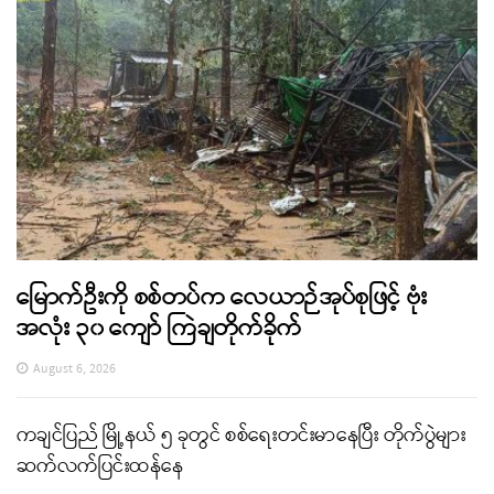
မြောက်ဦးကို စစ်တပ်က လေယာဉ်အုပ်စုဖြင့် ဗုံး
အလုံး ၃၀ ကျော် ကြဲချတိုက်ခိုက်
August 6, 2026
ကချင်ပြည် မြို့နယ် ၅ ခုတွင် စစ်ရေးတင်းမာနေပြီး တိုက်ပွဲများ
ဆက်လက်ပြင်းထန်နေ