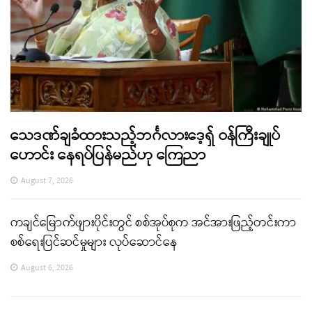
သေဒဏ်ချခံထားသည့်ဘင်္ဂလားဒေ့ရှ် ဝန်ကြီးချုပ်
ဟောင်း နေရပ်ပြန်မည်ဟု ကြေညာ
August 7, 2026
ကချင်မြောက်ဖျားပိုင်းတွင် စစ်အုပ်စုက အင်အားဖြည့်တင်းကာ
စစ်ရေးပြင်ဆင်မှုများ လုပ်ဆောင်နေ
August 6, 2026