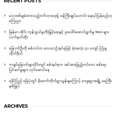
RECENT POSTS
သေဒဏ်ချခံထားသည့်ဘင်္ဂလားဒေ့ရှ် ဝန်ကြီးချုပ်ဟောင်း နေရပ်ပြန်မည်ဟု
ကြေညာ
မြန်မာ-ထိုင်း ကုန်သွယ်မှုတိုးမြှင့်ရေးနှင့် ပူးပေါင်းဆောင်ရွက်မှု MoU များ
လက်မှတ်ထိုး
မြောက်ဦးကို စစ်တပ်က လေယာဉ်အုပ်စုဖြင့် ဗုံးအလုံး ၃၀ ကျော် ကြဲချ
တိုက်ခိုက်
ကချင်မြောက်ဖျားပိုင်းတွင် စစ်အုပ်စုက အင်အားဖြည့်တင်းကာ စစ်ရေး
ပြင်ဆင်မှုများ လုပ်ဆောင်နေ
ရခိုင်ပြည် မြေပုံတွင် မိုးဆက်တိုက်ရွာသွန်းမှုကြောင့် ကျေးရွာအချို့ ရေကြီး
နစ်မြုပ်
ARCHIVES