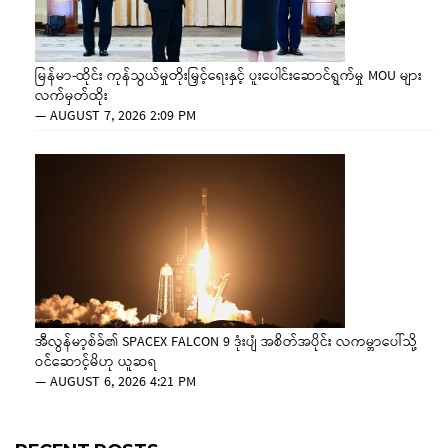
မြန်မာ-ထိုင်း ကုန်သွယ်မှုတိုးမြှင့်ရေးနှင့် ပူးပေါင်းဆောင်ရွက်မှု MOU များ
လက်မှတ်ထိုး
—
AUGUST 7, 2026 2:09 PM
အီလွန်မာ့စ်ခ်၏ SPACEX FALCON 9 ဒုံးပျံ အစိတ်အပိုင်း လကမ္ဘာပေါ်သို့
ဝင်ဆောင့်မိဟု ယူဆရ
—
AUGUST 6, 2026 4:21 PM