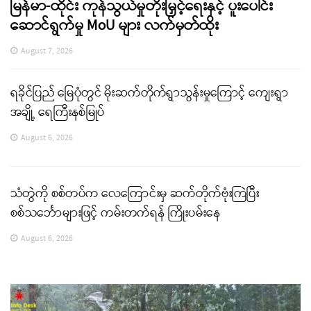
မြန်မာ-ထိုင်း ကုန်သွယ်မှုတိုးမြှင့်ရေးနှင့် ပူးပေါင်း
ဆောင်ရွက်မှု MoU များ လက်မှတ်ထိုး
August 7, 2026
ရခိုင်ပြည် မြေပုံတွင် မိုးဆက်တိုက်ရွာသွန်းမှုကြောင့် ကျေးရွာ
အချို့ ရေကြီးနစ်မြုပ်
August 6, 2026
သံတွဲကို စစ်တပ်က လေကြောင်းမှ ဆက်တိုက်ဗုံးကြဲပြီး
စစ်သင်္ဘောများဖြင့် ကမ်းတက်ရန် ကြိုးပမ်းနေ
August 6, 2026