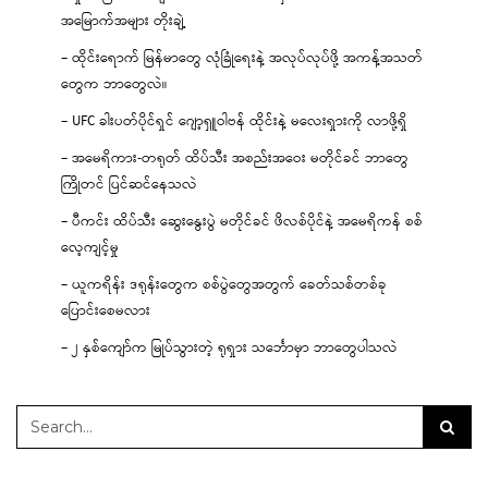
အမြောက်အများ တိုးချဲ့
– ထိုင်းရောက် မြန်မာတွေ လုံခြုံရေးနဲ့ အလုပ်လုပ်ဖို့ အကန့်အသတ်
တွေက ဘာတွေလဲ။
– UFC ခါးပတ်ပိုင်ရှင် ဂျော့ရှူဝါဗန် ထိုင်းနဲ့ မလေးရှားကို လာဖို့ရှိ
– အမေရိကား-တရုတ် ထိပ်သီး အစည်းအဝေး မတိုင်ခင် ဘာတွေ
ကြိုတင် ပြင်ဆင်နေသလဲ
– ပီကင်း ထိပ်သီး ဆွေးနွေးပွဲ မတိုင်ခင် ဖိလစ်ပိုင်နဲ့ အမေရိကန် စစ်
လေ့ကျင့်မှု
– ယူကရိန်း ဒရုန်းတွေက စစ်ပွဲတွေအတွက် ခေတ်သစ်တစ်ခု
ပြောင်းစေမလား
– ၂ နှစ်ကျော်က မြုပ်သွားတဲ့ ရုရှား သင်္ဘောမှာ ဘာတွေပါသလဲ