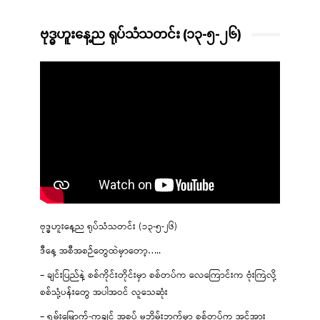
ဗုဒ္ဓဟူးနေ့ည ရုပ်သံသတင်း (၁၃-၅-၂၆)
ဗုဒ္ဓဟူးနေ့ည ရုပ်သံသတင်း (၁၃-၅-၂၆)
ဒီနေ့ အစီအစဉ်တွေထဲမှာတော့…..
– ချင်းပြည်နဲ့ စစ်ကိုင်းတိုင်းမှာ စစ်တပ်က လေကြောင်းက ဗုံးကြဲလို့
စစ်သုံ့ပန်းတွေ အပါအဝင် လူသေဆုံး
– ရှမ်းမြောက်-ကချင် အစပ် မဘိမ်းဘက်မှာ စစ်တပ်က အင်အား