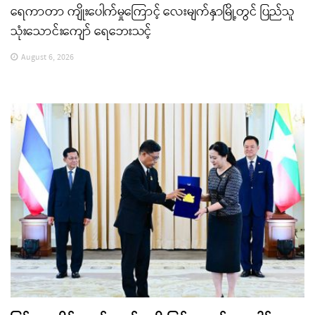
ရေကာတာ ကျိုးပေါက်မှုကြောင့် လေးမျက်နှာမြို့တွင် ပြည်သူ
သုံးသောင်းကျော် ရေဘေးသင့်
August 6, 2026