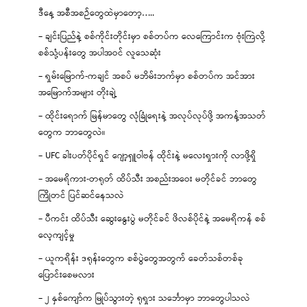
ဒီနေ့ အစီအစဉ်တွေထဲမှာတော့…..
– ချင်းပြည်နဲ့ စစ်ကိုင်းတိုင်းမှာ စစ်တပ်က လေကြောင်းက ဗုံးကြဲလို့
စစ်သုံ့ပန်းတွေ အပါအဝင် လူသေဆုံး
– ရှမ်းမြောက်-ကချင် အစပ် မဘိမ်းဘက်မှာ စစ်တပ်က အင်အား
အမြောက်အများ တိုးချဲ့
– ထိုင်းရောက် မြန်မာတွေ လုံခြုံရေးနဲ့ အလုပ်လုပ်ဖို့ အကန့်အသတ်
တွေက ဘာတွေလဲ။
– UFC ခါးပတ်ပိုင်ရှင် ဂျော့ရှူဝါဗန် ထိုင်းနဲ့ မလေးရှားကို လာဖို့ရှိ
– အမေရိကား-တရုတ် ထိပ်သီး အစည်းအဝေး မတိုင်ခင် ဘာတွေ
ကြိုတင် ပြင်ဆင်နေသလဲ
– ပီကင်း ထိပ်သီး ဆွေးနွေးပွဲ မတိုင်ခင် ဖိလစ်ပိုင်နဲ့ အမေရိကန် စစ်
လေ့ကျင့်မှု
– ယူကရိန်း ဒရုန်းတွေက စစ်ပွဲတွေအတွက် ခေတ်သစ်တစ်ခု
ပြောင်းစေမလား
– ၂ နှစ်ကျော်က မြုပ်သွားတဲ့ ရုရှား သင်္ဘောမှာ ဘာတွေပါသလဲ