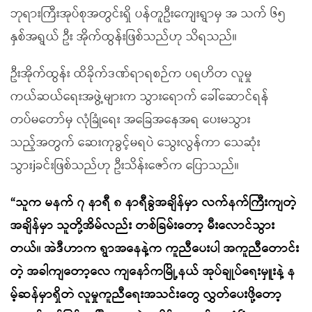
ဘုရားကြီးအုပ်စုအတွင်းရှိ ပန်တူဦးကျေးရွာမှ အ သက် ၆၅
နှစ်အရွယ် ဦး အိုက်ထွန်းဖြစ်သည်ဟု သိရသည်။
ဦးအိုက်ထွန်း ထိခိုက်ဒဏ်ရာရစဉ်က ပရဟိတ လူမှု
ကယ်ဆယ်ရေးအဖွဲ့များက သွားရောက် ခေါ်ဆောင်ရန်
တပ်မတော်မှ လုံခြုံရေး အခြေအနေအရ ပေးမသွား
သည့်အတွက် ဆေးကုခွင့်မရပဲ သွေးလွန်ကာ သေဆုံး
သွားjခင်းဖြစ်သည်ဟု ဦးသိန်းဇော်က ပြောသည်။
“သူက မနက် ၇ နာရီ ၈ နာရီခွဲအချိန်မှာ လက်နက်ကြီးကျတဲ့
အချိန်မှာ သူတို့အိမ်လည်း တစ်ခြမ်းတော့ မီးလောင်သွား
တယ်။ အဲဒီဟာက ရွာအနေနဲ့က ကူညီပေးပါ အကူညီတောင်း
တဲ့ အခါကျတော့လေ ကျနော်ကမြို့နယ် အုပ်ချုပ်ရေးမှူးနဲ့ န
မ့်ဆန်မှာရှိတဲ လူမှုကူညီရေးအသင်းတွေ လွှတ်ပေးဖို့တော့