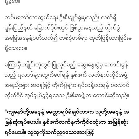
ရှိခဲ့ပေ။
တပ်မတော်ကာကွယ်ရေး ဦးစီးချုပ်ရုံးမှလည်း လက်ရှိ
ရှမ်းပြည်နယ် မြောက်ပိုင်းတွင် ဖြစ်ပွားနေသည့် တိုက်ပွဲ
အခြေအနေနဲ့ပတ်သက်၍ တစ်စုံတစ်ရာ ထုတ်ပြန်ထားခြင်းမ
ရှိသေးပေ။
မကြာမှီ ကျိုင်းတုံတွင် ပြုလုပ်မည့် ဆွေးနွေးပွဲမှ ကောင်းမွန်
သည့် ရလာဒ်များထွက်ပေါ်ရန် နှစ်ဖက် လက်နက်ကိုင်အဖွဲ့
အစည်းများ အနေဖြင့် တိုက်ပွဲများ ရပ်တန့်ပေးရန် ပလောင်
ကိုယ်ပိုင် အုပ်ချုပ်ခွင့်ရဒေသ ဦးစီးအဖွဲ့က တောင်းဆိုသည်။
“ကျနော်တို့အနေနဲ့ မေတ္တာရပ်ခံချင်တာက သူတို့အနေနဲ့ အ
မြန်ဆုံးရပ်ပေးပါ။ နှစ်ဖက်လက်နက်ကိုင်စလုံးက အမြန်ဆုံး
ရပ်ပေးပါ။ လူထုကိုသက်ညှာသောအားဖြင့်