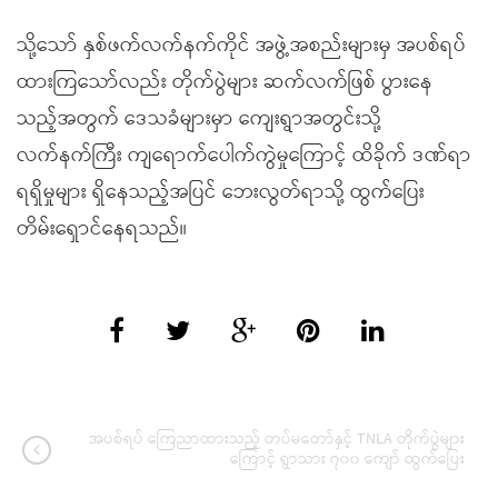
သို့သော် နှစ်ဖက်လက်နက်ကိုင် အဖွဲ့အစည်းများမှ အပစ်ရပ်
ထားကြသော်လည်း တိုက်ပွဲများ ဆက်လက်ဖြစ် ပွားနေ
သည့်အတွက် ဒေသခံများမှာ ကျေးရွာအတွင်းသို့
လက်နက်ကြီး ကျရောက်ပေါက်ကွဲမှုကြောင့် ထိခိုက် ဒဏ်ရာ
ရရှိမှုများ ရှိနေသည့်အပြင် ဘေးလွတ်ရာသို့ ထွက်ပြေး
တိမ်းရှောင်နေရသည်။
အပစ်ရပ် ကြေညာထားသည့် တပ်မတော်နှင့် TNLA တိုက်ပွဲများ
ကြောင့် ရွာသား ၇၀၀ ကျော် ထွက်ပြေး