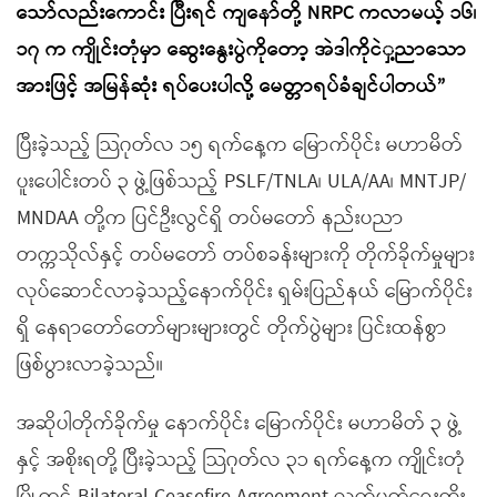
သော်လည်းကောင်း ပြီးရင် ကျနော်တို့ NRPC ကလာမယ့် ၁၆၊
၁၇ က ကျိုင်းတုံမှာ ဆွေးနွေးပွဲကိုတော့ အဲဒါကိုငဲှ့ညာသော
အားဖြင့် အမြန်ဆုံး ရပ်ပေးပါလို့ မေတ္တာရပ်ခံချင်ပါတယ်”
ပြီးခဲ့သည့် သြဂုတ်လ ၁၅ ရက်နေ့က မြောက်ပိုင်း မဟာမိတ်
ပူးပေါင်းတပ် ၃ ဖွဲ့ဖြစ်သည့် PSLF/TNLA၊ ULA/AA၊ MNTJP/
MNDAA တို့က ပြင်ဦးလွင်ရှိ တပ်မတော် နည်းပညာ
တက္ကသိုလ်နှင့် တပ်မတော် တပ်စခန်းများကို တိုက်ခိုက်မှုများ
လုပ်ဆောင်လာခဲ့သည့်နောက်ပိုင်း ရှမ်းပြည်နယ် မြောက်ပိုင်း
ရှိ နေရာတော်တော်များများတွင် တိုက်ပွဲများ ပြင်းထန်စွာ
ဖြစ်ပွားလာခဲ့သည်။
အဆိုပါတိုက်ခိုက်မှု နောက်ပိုင်း မြောက်ပိုင်း မဟာမိတ် ၃ ဖွဲ့
နှင့် အစိုးရတို့ ပြီးခဲ့သည့် သြဂုတ်လ ၃၁ ရက်နေ့က ကျိုင်းတုံ