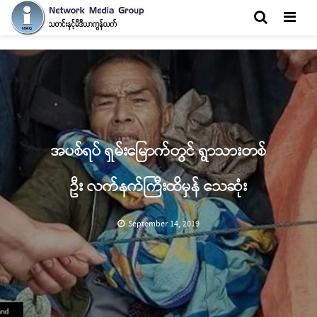
Men
အပစ်ရပ် ရှမ်းမြောက်တွင် ရွာသားတစ်
ဦး လက်နက်ကြီးထိမှန် သေဆုံး
September 14, 2019