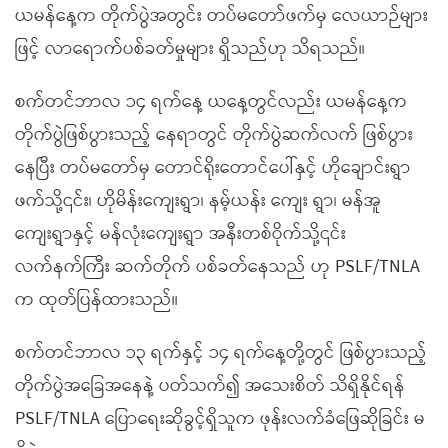
ယမန်နေ့က တိုက်ပွဲအတွင်း တပ်မတော်ဖက်မှ လေယာဉ်များ
ဖြင့် လာရောက်ပစ်ခတ်မှုများ ရှိသည်ဟု သိရသည်။
စက်တင်ဘာလ ၁၄ ရက်နေ့ ယနေ့တွင်လည်း ယမန်နေ့က
တိုက်ပွဲဖြစ်ပွားသည့် နေရာတွင် တိုက်ပွဲဆက်လက် ဖြစ်ပွား
နေပြီး တပ်မတော်မှ တောင်ရိုးတောင်ပေါ်နှင့် ဟိုချောင်းရွာ
ဖက်သို့၎င်း၊ ဟိုမိန်းကျေးရွာ၊ နမ့်ယန်း ကျေး ရွာ၊ မန်အူ
ကျေးရွာနှင့် မန်လုံးကျေးရွာ အနီးတစ်ဝိုက်သို့၎င်း
လက်နက်ကြီး ဆက်တိုက် ပစ်ခတ်နေသည် ဟု PSLF/TNLA
က ထုတ်ပြန်ထားသည်။
စက်တင်ဘာလ ၁၃ ရက်နှင့် ၁၄ ရက်နေ့တို့တွင် ဖြစ်ပွားသည့်
တိုက်ပွဲအခြေအနေနဲ့ ပတ်သက်၍ အသေးစိတ် သိရှိနိုင်ရန်
PSLF/TNLA ပြောရေးဆိုခွင့်ရှိသူက ဖုန်းလက်ခံဖြေဆိုခြင်း မ