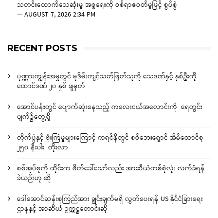
သတင်းထောက်သေဆုံးမှု အစ္စရေးကို စစ်ရာဇဝတ်မှုဖြင့် စွပ်စွဲ
—
AUGUST 7, 2026 2:34 PM
RECENT POSTS
ပုဏ္ဏားကျွန်းအမှုတွင် မုဒိမ်းကျင့်သတ်ဖြတ်သူကို သေဒဏ်နှင့် နှစ်ဦးကို
ထောင်ဒဏ် ၂၀ နှစ် ချမှတ်
အောင်ပန်းတွင် ပျောက်ဆုံးနေသည့် ကလေးငယ်အလောင်းကို ရေတွင်း
ပျက်၌တွေ့ရှိ
တိုက်ပွဲနှင့် ဗုံးကြဲမှုများကြောင့် ကရင်နီတွင် စစ်ဘေးရှောင် အိမ်ထောင်စု
၂၅၀ နီးပါး တိုးလာ
စစ်အုပ်စုကို ထိုင်းက ဖိတ်ခေါ်သော်လည်း အာဆီယံတစ်စုံလုံး လက်ခံရန်
ခဲယဉ်းဟု ဆို
ဒေါ်အောင်ဆန်းစုကြည်အား ချွင်းချက်မရှိ လွှတ်ပေးရန် US နိုင်ငံခြားရေး
ဌာနနှင့် အာဆီယံ ဥက္ကဋ္ဌတောင်းဆို