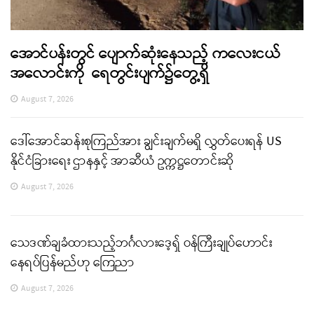
အောင်ပန်းတွင် ပျောက်ဆုံးနေသည့် ကလေးငယ်
အလောင်းကို ရေတွင်းပျက်၌တွေ့ရှိ
August 7, 2026
ဒေါ်အောင်ဆန်းစုကြည်အား ချွင်းချက်မရှိ လွှတ်ပေးရန် US
နိုင်ငံခြားရေး ဌာနနှင့် အာဆီယံ ဥက္ကဋ္ဌတောင်းဆို
August 7, 2026
သေဒဏ်ချခံထားသည့်ဘင်္ဂလားဒေ့ရှ် ဝန်ကြီးချုပ်ဟောင်း
နေရပ်ပြန်မည်ဟု ကြေညာ
August 7, 2026