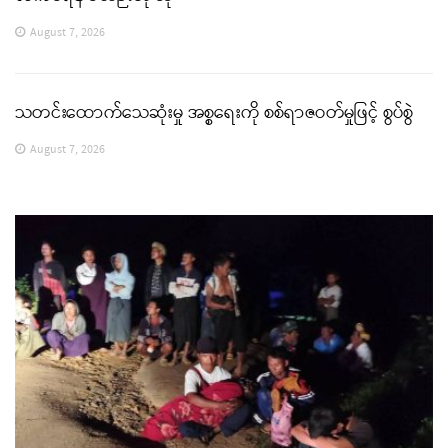
August 7, 2026
သတင်းထောက်သေဆုံးမှု အစ္စရေးကို စစ်ရာဇဝတ်မှုဖြင့် စွပ်စွဲ
August 7, 2026