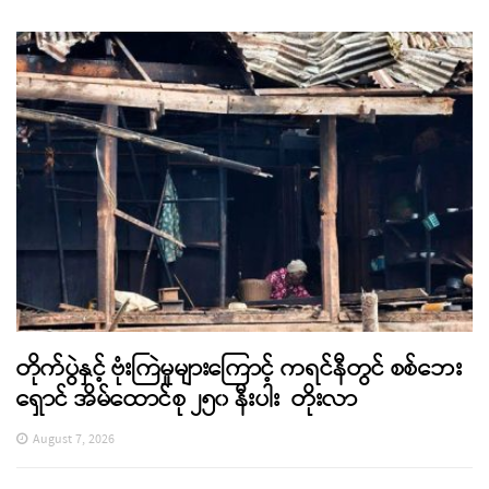
တိုက်ပွဲနှင့် ဗုံးကြဲမှုများကြောင့် ကရင်နီတွင် စစ်ဘေး
ရှောင် အိမ်ထောင်စု ၂၅၀ နီးပါး တိုးလာ
August 7, 2026