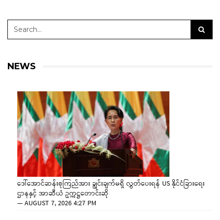
NEWS
ဒေါ်အောင်ဆန်းစုကြည်အား ချွင်းချက်မရှိ လွှတ်ပေးရန် US နိုင်ငံခြားရေး
ဌာနနှင့် အာဆီယံ ဥက္ကဋ္ဌတောင်းဆို
—
AUGUST 7, 2026 4:27 PM