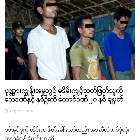
ပုဏ္ဏားကျွန်းအမှုတွင် မုဒိမ်းကျင့်သတ်ဖြတ်သူကို
သေဒဏ်နှင့် နှစ်ဦးကို ထောင်ဒဏ် ၂၀ နှစ် ချမှတ်
August 7, 2026
စစ်အုပ်စုကို ထိုင်းက ဖိတ်ခေါ်သော်လည်း အာဆီယံတစ်စုံလုံး
လက်ခံရန် ခဲယဉ်းဟု ဆို