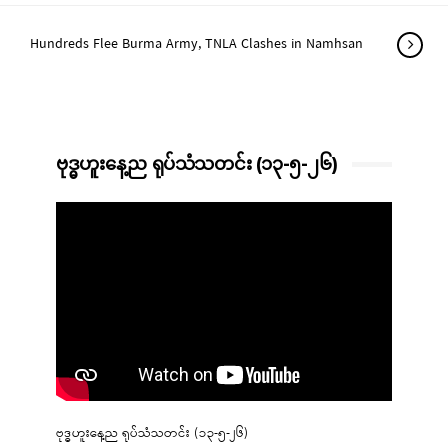
Hundreds Flee Burma Army, TNLA Clashes in Namhsan
ဗုဒ္ဓဟူးနေ့ည ရုပ်သံသတင်း (၁၃-၅-၂၆)
ဗုဒ္ဓဟူးနေ့ည ရုပ်သံသတင်း (၁၃-၅-၂၆)