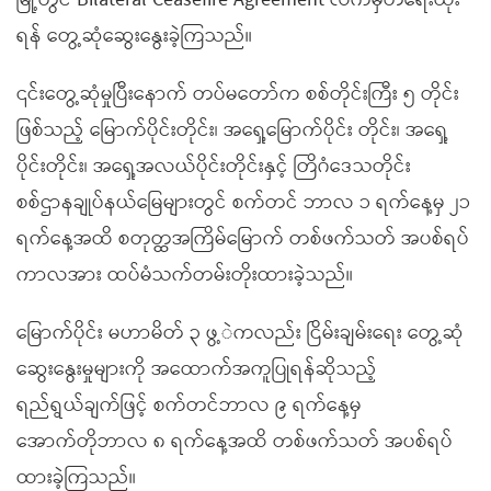
မြို့တွင် Bilateral Ceasefire Agreement လက်မှတ်ရေးထိုး
ရန် တွေ့ဆုံဆွေးနွေးခဲ့ကြသည်။
၎င်းတွေ့ဆုံမှုပြီးနောက် တပ်မတော်က စစ်တိုင်းကြီး ၅ တိုင်း
ဖြစ်သည့် မြောက်ပိုင်းတိုင်း၊ အရှေ့မြောက်ပိုင်း တိုင်း၊ အရှေ့
ပိုင်းတိုင်း၊ အရှေ့အလယ်ပိုင်းတိုင်းနှင့် တြိဂံဒေသတိုင်း
စစ်ဌာနချုပ်နယ်မြေများတွင် စက်တင် ဘာလ ၁ ရက်နေ့မှ ၂၁
ရက်နေ့အထိ စတုတ္ထအကြိမ်မြောက် တစ်ဖက်သတ် အပစ်ရပ်
ကာလအား ထပ်မံသက်တမ်းတိုးထားခဲ့သည်။
မြောက်ပိုင်း မဟာမိတ် ၃ ဖွ့ဲကလည်း ငြိမ်းချမ်းရေး တွေ့ဆုံ
ဆွေးနွေးမှုများကို အထောက်အကူပြုရန်ဆိုသည့်
ရည်ရွယ်ချက်ဖြင့် စက်တင်ဘာလ ၉ ရက်နေ့မှ
အောက်တိုဘာလ ၈ ရက်နေ့အထိ တစ်ဖက်သတ် အပစ်ရပ်
ထားခဲ့ကြသည်။