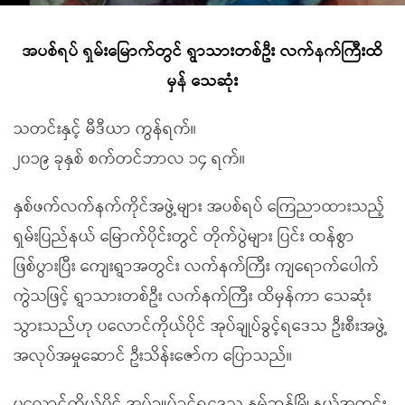
အပစ်ရပ် ရှမ်းမြောက်တွင် ရွာသားတစ်ဦး လက်နက်ကြီးထိ
မှန် သေဆုံး
သတင်းနှင့် မီဒီယာ ကွန်ရက်။
၂၀၁၉ ခုနှစ် စက်တင်ဘာလ ၁၄ ရက်။
နှစ်ဖက်လက်နက်ကိုင်အဖွဲ့များ အပစ်ရပ် ကြေညာထားသည့်
ရှမ်းပြည်နယ် မြောက်ပိုင်းတွင် တိုက်ပွဲများ ပြင်း ထန်စွာ
ဖြစ်ပွားပြီး ကျေးရွာအတွင်း လက်နက်ကြီး ကျရောက်ပေါက်
ကွဲသဖြင့် ရွာသားတစ်ဦး လက်နက်ကြီး ထိမှန်ကာ သေဆုံး
သွားသည်ဟု ပလောင်ကိုယ်ပိုင် အုပ်ချုပ်ခွင့်ရဒေသ ဦးစီးအဖွဲ့
အလုပ်အမှုဆောင် ဦးသိန်းဇော်က ပြောသည်။
ပလောင်ကိုယ်ပိုင် အုပ်ချုပ်ခွင့်ရဒေသ နမ့်ဆန်မြို့နယ်အတွင်း