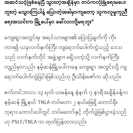
အဆင်သင့်ဖြစ်နေပြီ သွားတဲ့အချိန်မှာ တပ်ကလုံခြုံရေးမပေး
ဘူးတဲ့ မသွားကြပါနဲ့ ပြောတဲ့အခါမှာကျတော့ သူကလူမှုကူညီ
ရေးအသင်းက မြို့ပေါ်မှာ ခေါ်လာလို့မရဘူး”
ကျေးရွာအတွင်းမှ အရပ်သားများ၏ ပြောပြချက်ကို ကိုး
ကား၍ ယခုလက်နက်ကြီး ကျရောက်ပေါက်ကွဲသည့် ဒေသ
သည် လက်နက်ကိုင် အဖွဲ့များ မရှိသကဲ့သို့ လက်နက်ကြီး
ကျည်မှာလည်း နမ့်ဆန်မြို့ပေါ်ကနေ ကျေးရွာ အတွင်းသို့ ကျ
ရောက်ပေါက်ကွဲခြင်းဖြစ်သည်ဟု ဦးသိန်းဇော်က ဆိုသည်။
စက်တင်ဘာလ ၁၃ ရက် ယမန်နေ့ နံနက် ၇ နာရီအချိန်ခန့်က
နမ့်ဆန် မြို့နယ် TNLA တပ်မဟာ ၂ နယ်မြေရှိ တောင်ရိုး
ဘုရား တောင်ပေါ်တွင် တပ်မတော်နှင့် တိုက်ပွဲဖြစ်ပွားခဲ့သည်
ဟု PSLF/TNLA က ထုတ်ပြန်ထားသည်။