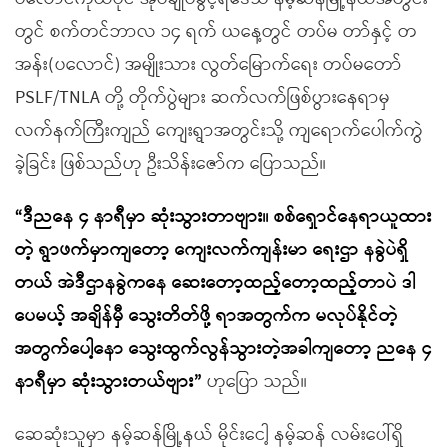
တွင် စက်တင်ဘာလ ၁၄ ရက် ယနေ့တွင် တပ်မ တာ်နှင့် တ
အန်း(ပလောင်) အမျိုးသား လွတ်မြောက်ရေး တပ်မတော်
PSLF/TNLA တို့ တိုက်ပွဲများ ဆက်လက်ဖြစ်ပွားနေရာမှ
လက်နက်ကြီးကျည် ကျေးရွာအတွင်းသို့ ကျရောက်ပေါက်ကွဲ
ခဲ့ခြင်း ဖြစ်သည်ဟု ဦးသိန်းဇော်က ပြောသည်။
“ဒီညနေ ၄ နာရီမှာ ဆုံးသွားတာဗျား။ စစ်ရှောင်နေရာယူထား
တဲ့ ရွာဖက်မှာကျတော့ ကျေးလက်ကျန်းမာ ရေးဌာ နခွဲပဲရှိ
တယ် အဲဒီဌာနခွဲကနေ ဆေးတော့ထည့်တော့ထည့်တာပဲ ဒါ
ပေမယ့် အချိန်မှီ သွေးတိတ်ဖို့ ရာအတွက်က မလုပ်နိုင်တဲ့
အတွက်ပေါ့နော သွေးထွက်လွန်သွားတဲ့အခါကျတော့ ညနေ ၄
နာရီမှာ ဆုံးသွားတယ်ဗျား”
ဟုပြော သည်။
ဆေဆုံးသူမှာ နမ့်ဆန်မြို့နယ် မိုင်းငေါ့ နမ့်ဆန် လမ်းပေါ်ရှိ