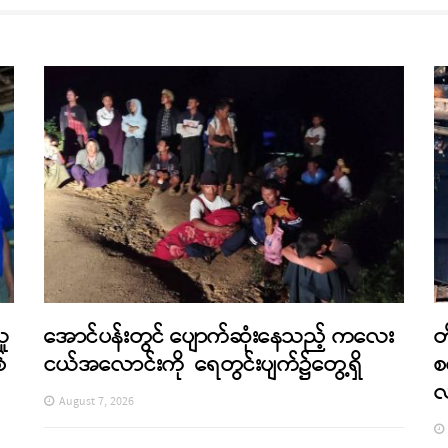
သူ
အောင်ပန်းတွင် ပျောက်ဆုံးနေသည့် ကလေး
တ
်
ငယ်အလောင်းကို ရေတွင်းပျက်၌တွေ့ရှိ
စ
August 7, 2026