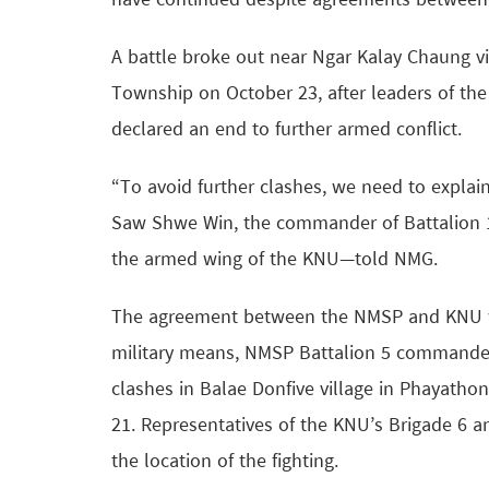
have continued despite agreements between l
A battle broke out near Ngar Kalay Chaung vil
Township on October 23, after leaders of th
declared an end to further armed conflict.
“To avoid further clashes, we need to explai
Saw Shwe Win, the commander of Battalion 1
the armed wing of the KNU—told NMG.
The agreement between the NMSP and KNU wa
military means, NMSP Battalion 5 commander 
clashes in Balae Donfive village in Phayath
21. Representatives of the KNU’s Brigade 6 
the location of the fighting.