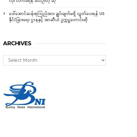
လုံး လက်ခံရန် ခဲယဉ်းဟု ဆို
ဒေါ်အောင်ဆန်းစုကြည်အား ချွင်းချက်မရှိ လွှတ်ပေးရန် US
နိုင်ငံခြားရေး ဌာနနှင့် အာဆီယံ ဥက္ကဋ္ဌတောင်းဆို
ARCHIVES