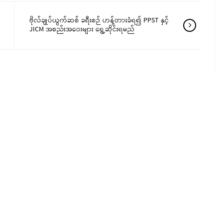
ဗိုလ်ချုပ်ယွက်ဆစ် ခရီးစဉ် ဟန့်တားခံရ၍ PPST နှင့်
JICM အစည်းအဝေးများ ရွှေ့ဆိုင်းရမည်