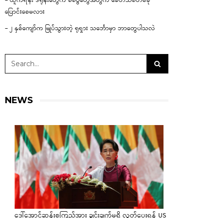
– ယူကရိန်း ဒရုန်းတွေက စစ်ပွဲတွေအတွက် ခေတ်သစ်တစ်ခု
ပြောင်းစေမလား
– ၂ နှစ်ကျော်က မြုပ်သွားတဲ့ ရုရှား သင်္ဘောမှာ ဘာတွေပါသလဲ
NEWS
ဒေါ်အောင်ဆန်းစုကြည်အား ချွင်းချက်မရှိ လွှတ်ပေးရန် US