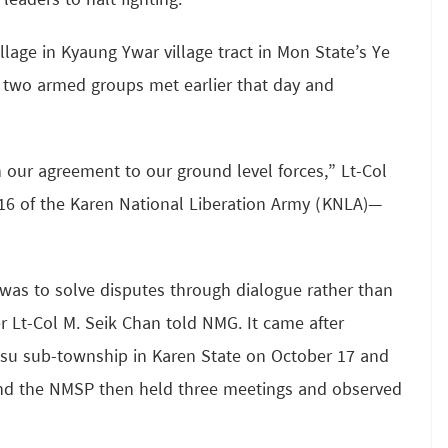
eaders to halt fighting.
lage in Kyaung Ywar village tract in Mon State’s Ye
e two armed groups met earlier that day and
n our agreement to our ground level forces,” Lt-Col
6 of the Karen National Liberation Army (KNLA)—
s to solve disputes through dialogue rather than
Lt-Col M. Seik Chan told NMG. It came after
onsu sub-township in Karen State on October 17 and
and the NMSP then held three meetings and observed