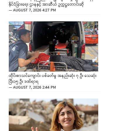
နိုင်ငံခြားရေး ဌာနနှင့် အာဆီယံ ဥက္ကဋ္ဌတောင်းဆို
—
AUGUST 7, 2026 4:27 PM
ထိုင်းစာသင်ကျောင်း ပစ်ခတ်မှု အနည်းဆုံး ၇ ဦး သေဆုံး
ပြီး၁၅ ဦး ဒဏ်ရာရ
—
AUGUST 7, 2026 2:44 PM