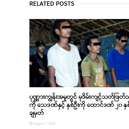
RELATED POSTS
ပုဏ္ဏားကျွန်းအမှုတွင် မုဒိမ်းကျင့်သတ်ဖြတ်
ကို သေဒဏ်နှင့် နှစ်ဦးကို ထောင်ဒဏ် ၂၀ နှစ
ချမှတ်
August 7, 2026