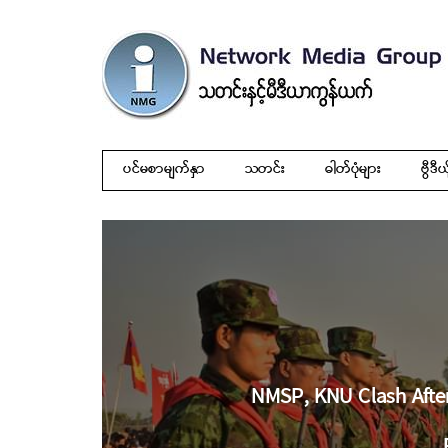
ပင်မစာမျက်နှာ
သတင်း
ဓါတ်ပုံများ
ဗွီဒီယ
NMSP, KNU Clash Afte