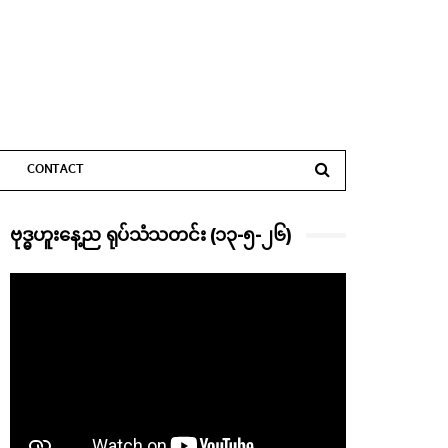
CONTACT
ဗုဒ္ဓဟူးနေ့ည ရုပ်သံသတင်း (၁၃-၅-၂၆)