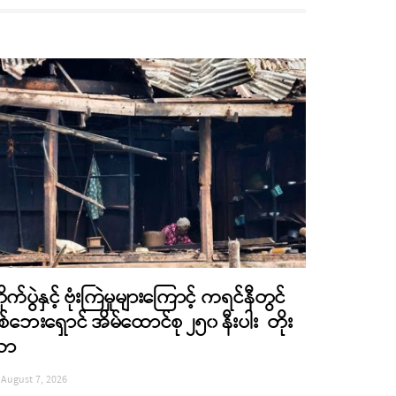
ိုက်ပွဲနှင့် ဗုံးကြဲမှုများကြောင့် ကရင်နီတွင်
စ်ဘေးရှောင် အိမ်ထောင်စု ၂၅၀ နီးပါး တိုး
လာ
August 7, 2026