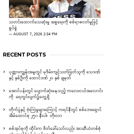
သတင်းထောက်သေဆုံးမှု အစ္စရေးကို စစ်ရာဇဝတ်မှုဖြင့်
စွပ်စွဲ
—
AUGUST 7, 2026 2:34 PM
RECENT POSTS
ပုဏ္ဏားကျွန်းအမှုတွင် မုဒိမ်းကျင့်သတ်ဖြတ်သူကို သေဒဏ်
နှင့် နှစ်ဦးကို ထောင်ဒဏ် ၂၀ နှစ် ချမှတ်
အောင်ပန်းတွင် ပျောက်ဆုံးနေသည့် ကလေးငယ်အလောင်း
ကို ရေတွင်းပျက်၌တွေ့ရှိ
တိုက်ပွဲနှင့် ဗုံးကြဲမှုများကြောင့် ကရင်နီတွင် စစ်ဘေးရှောင်
အိမ်ထောင်စု ၂၅၀ နီးပါး တိုးလာ
စစ်အုပ်စုကို ထိုင်းက ဖိတ်ခေါ်သော်လည်း အာဆီယံတစ်စုံ