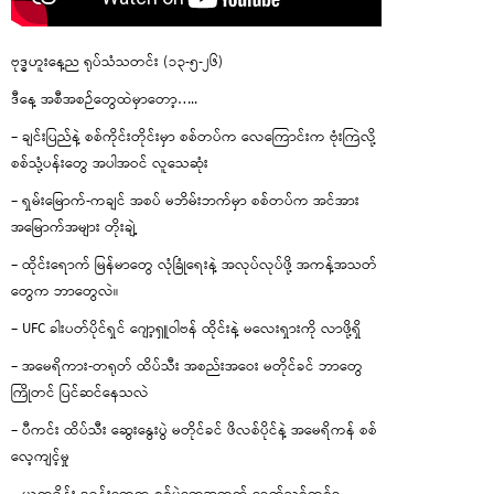
ဗုဒ္ဓဟူးနေ့ည ရုပ်သံသတင်း (၁၃-၅-၂၆)
ဒီနေ့ အစီအစဉ်တွေထဲမှာတော့…..
– ချင်းပြည်နဲ့ စစ်ကိုင်းတိုင်းမှာ စစ်တပ်က လေကြောင်းက ဗုံးကြဲလို့
စစ်သုံ့ပန်းတွေ အပါအဝင် လူသေဆုံး
– ရှမ်းမြောက်-ကချင် အစပ် မဘိမ်းဘက်မှာ စစ်တပ်က အင်အား
အမြောက်အများ တိုးချဲ့
– ထိုင်းရောက် မြန်မာတွေ လုံခြုံရေးနဲ့ အလုပ်လုပ်ဖို့ အကန့်အသတ်
တွေက ဘာတွေလဲ။
– UFC ခါးပတ်ပိုင်ရှင် ဂျော့ရှူဝါဗန် ထိုင်းနဲ့ မလေးရှားကို လာဖို့ရှိ
– အမေရိကား-တရုတ် ထိပ်သီး အစည်းအဝေး မတိုင်ခင် ဘာတွေ
ကြိုတင် ပြင်ဆင်နေသလဲ
– ပီကင်း ထိပ်သီး ဆွေးနွေးပွဲ မတိုင်ခင် ဖိလစ်ပိုင်နဲ့ အမေရိကန် စစ်
လေ့ကျင့်မှု