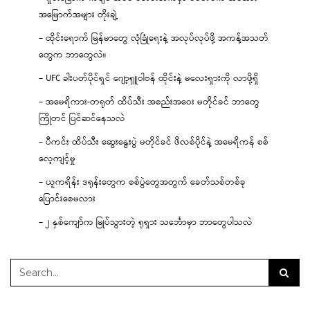
အမြောက်အများ တိုးချဲ့
– ထိုင်းရောက် မြန်မာတွေ လုံခြုံရေးနဲ့ အလုပ်လုပ်ဖို့ အကန့်အသတ်
တွေက ဘာတွေလဲ။
– UFC ခါးပတ်ပိုင်ရှင် ဂျော့ရှူဝါဗန် ထိုင်းနဲ့ မလေးရှားကို လာဖို့ရှိ
– အမေရိကား-တရုတ် ထိပ်သီး အစည်းအဝေး မတိုင်ခင် ဘာတွေ
ကြိုတင် ပြင်ဆင်နေသလဲ
– ပီကင်း ထိပ်သီး ဆွေးနွေးပွဲ မတိုင်ခင် ဖိလစ်ပိုင်နဲ့ အမေရိကန် စစ်
လေ့ကျင့်မှု
– ယူကရိန်း ဒရုန်းတွေက စစ်ပွဲတွေအတွက် ခေတ်သစ်တစ်ခု
ပြောင်းစေမလား
– ၂ နှစ်ကျော်က မြုပ်သွားတဲ့ ရုရှား သင်္ဘောမှာ ဘာတွေပါသလဲ