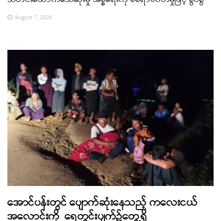
August 7, 2026
အောင်ပန်းတွင် ပျောက်ဆုံးနေသည့် ကလေးငယ်
အလောင်းကို ရေတွင်းပျက်၌တွေ့ရှိ