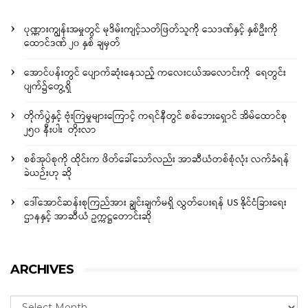
ပုဏ္ဏားကျွန်းအမှုတွင် မုဒိမ်းကျင့်သတ်ဖြတ်သူကို သေဒဏ်နှင့် နှစ်ဦးကို
ထောင်ဒဏ် ၂၀ နှစ် ချမှတ်
အောင်ပန်းတွင် ပျောက်ဆုံးနေသည့် ကလေးငယ်အလောင်းကို ရေတွင်း
ပျက်၌တွေ့ရှိ
တိုက်ပွဲနှင့် ဗုံးကြဲမှုများကြောင့် ကရင်နီတွင် စစ်ဘေးရှောင် အိမ်ထောင်စု
၂၅၀ နီးပါး တိုးလာ
စစ်အုပ်စုကို ထိုင်းက ဖိတ်ခေါ်သော်လည်း အာဆီယံတစ်စုံလုံး လက်ခံရန်
ခဲယဉ်းဟု ဆို
ဒေါ်အောင်ဆန်းစုကြည်အား ချွင်းချက်မရှိ လွှတ်ပေးရန် US နိုင်ငံခြားရေး
ဌာနနှင့် အာဆီယံ ဥက္ကဋ္ဌတောင်းဆို
ARCHIVES