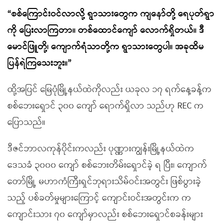
“စစ်ကြောင်းဝင်လာလို့ ရွာသားတွေက ကျနော်တို့ ရေပုတ်ရွာ
ကို ပြေးလာကြတာ။ တစ်ထောင်ကျော် လောက်ရှိတယ်။ ဒီ
မောင်ဖြူတို့၊ ကျောက်ရံသာတို့က ရွာသားတွေပါ။ အခုထိမ
ပြန်ရဲကြသေးဘူး။”
ထို့အပြင် မြေပုံမြို့နယ်ထဲကိုလည်း ယခုလ ၁၇ ရက်နေ့ခန့်က
စစ်ဘေးရှောင် ၃၀၀ ကျော် ရောက်ရှိလာ သည်ဟု REC က
ပြောသည်။
ဒီဇင်ဘာလကုန်ပိုင်းကလည်း ပုဏ္ဏားကျွန်းမြို့နယ်ထဲက
ဒေသခံ ၃၀၀၀ ကျော် စစ်ဘေးတိမ်းရှောင်ခဲ့ ရ ပြီး၊ ကျောက်
တော်မြို့ မဟာကံကြီးရှင်ဘုရားသိမ်ဝင်းအတွင်း ဖြစ်ပွားခဲ့
သည့် ပစ်ခတ်မှုများကြောင့် ကျောင်းဝင်းအတွင်းက က
ကျောင်းသား ၇၀ ကျော်မှာလည်း စစ်ဘေးရှောင်စခန်းများ