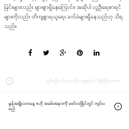
ခြင်းများလည်း များစွာရှိနေကြောင်း၊ အဆိုပါ လူဦးရေစာရင်
များကိုလည်း တိကျစွာရယူရေး ခက်ခဲများရှိနေသည်ဟု သိရ
သည်။
ရှမ်းမြောက်ဒေသ မိုင်းအန္တရာယ် ပိုမိုကြီးမားလာ
မွန်အမျိုးသားနေ့ ဗဟို အခမ်းအနားကို မော်လမြိုင်တွင် ကျင်းပ
မည်