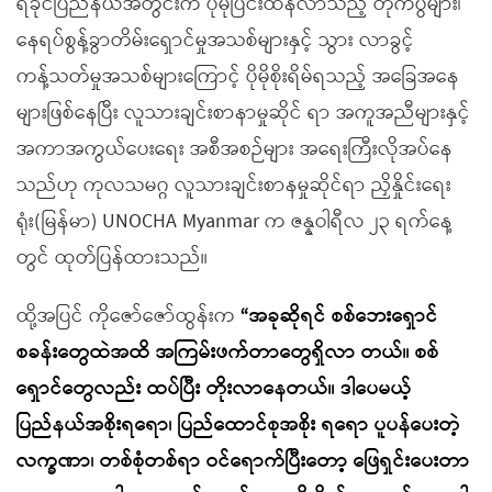
ရခိုင်ပြည်နယ်အတွင်းက ပိုမိုပြင်းထန်လာသည့် တိုက်ပွဲများ၊
နေရပ်စွန့်ခွာတိမ်းရှောင်မှုအသစ်များနှင့် သွား လာခွင့်
ကန့်သတ်မှုအသစ်များကြောင့် ပိုမိုစိုးရိမ်ရသည့် အခြေအနေ
များဖြစ်နေပြီး လူသားချင်းစာနာမှုဆိုင် ရာ အကူအညီများနှင့်
အကာအကွယ်ပေးရေး အစီအစဉ်များ အရေးကြီးလိုအပ်နေ
သည်ဟု ကုလသမဂ္ဂ လူသားချင်းစာနမှုဆိုင်ရာ ညှိနှိုင်းရေး
ရုံး(မြန်မာ) UNOCHA Myanmar က ဇန္နဝါရီလ ၂၃ ရက်နေ့
တွင် ထုတ်ပြန်ထားသည်။
ထို့အပြင် ကိုဇော်ဇော်ထွန်းက
“အခုဆိုရင် စစ်ဘေးရှောင်
စခန်းတွေထဲအထိ အကြမ်းဖက်တာတွေရှိလာ တယ်။ စစ်
ရှောင်တွေလည်း ထပ်ပြီး တိုးလာနေတယ်။ ဒါပေမယ့်
ပြည်နယ်အစိုးရရော၊ ပြည်ထောင်စုအစိုး ရရော ပူပန်ပေးတဲ့
လက္ခဏာ၊ တစ်စုံတစ်ရာ ဝင်ရောက်ပြီးတော့ ဖြေရှင်းပေးတာ