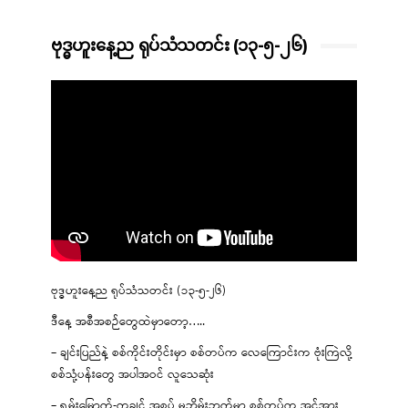
ဗုဒ္ဓဟူးနေ့ည ရုပ်သံသတင်း (၁၃-၅-၂၆)
ဗုဒ္ဓဟူးနေ့ည ရုပ်သံသတင်း (၁၃-၅-၂၆)
ဒီနေ့ အစီအစဉ်တွေထဲမှာတော့…..
– ချင်းပြည်နဲ့ စစ်ကိုင်းတိုင်းမှာ စစ်တပ်က လေကြောင်းက ဗုံးကြဲလို့
စစ်သုံ့ပန်းတွေ အပါအဝင် လူသေဆုံး
– ရှမ်းမြောက်-ကချင် အစပ် မဘိမ်းဘက်မှာ စစ်တပ်က အင်အား