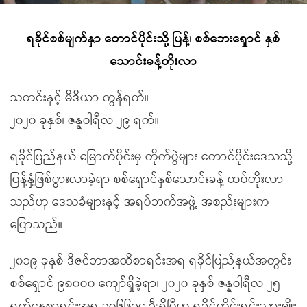
ရခိုင်စစ်မျက်နှာ တောင်ပိုင်းသို့ ပြန့်၊ စစ်ဘေးရှောင် နှစ်
သောင်းခန့်တိုးလာ
သတင်းနှင့် မီဒီယာ ကွန်ရက်။
၂၀၂၀ ခုနှစ်၊ ဇန္နဝါရီလ ၂၉ ရက်။
ရခိုင်ပြည်နယ် မြောက်ပိုင်းမှ တိုက်ပွဲများ တောင်ပိုင်းဒေသသို့
ပြန့်နှံ့ဖြစ်ပွားလာခဲ့ရာ စစ်ရှောင်နှစ်သောင်းခန့် ထပ်တိုးလာ
သည်ဟု ဒေသခံများနှင့် အရပ်ဘက်အဖွဲ့ အစည်းများက
ပြောသည်။
၂၀၁၉ ခုနှစ် ဒီဇင်ဘာအထိစာရင်းအရ ရခိုင်ပြည်နယ်အတွင်း
စစ်ရှောင် ၉၈၀၀၀ ကျော်ရှိခဲ့ရာ၊ ၂၀၂၀ ခုနှစ် ဇန္နဝါရီလ ၂၅
ရက်နေ့စာရင်းအရ ၁၀၆၆၁၄ ဦးရှိပြီဟု ရခိုင်တိုင်းရင်းသားမျိုး