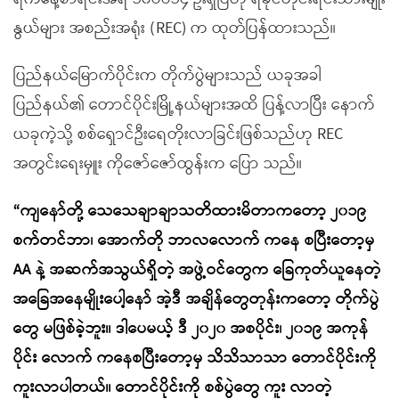
နွယ်များ အစည်းအရုံး (REC) က ထုတ်ပြန်ထားသည်။
ပြည်နယ်မြောက်ပိုင်းက တိုက်ပွဲများသည် ယခုအခါ
ပြည်နယ်၏ တောင်ပိုင်းမြို့နယ်များအထိ ပြန့်လာပြီး နောက်
ယခုကဲ့သို့ စစ်ရှောင်ဦးရေတိုးလာခြင်းဖြစ်သည်ဟု REC
အတွင်းရေးမှူး ကိုဇော်ဇော်ထွန်းက ပြော သည်။
“ကျနော်တို့ သေသေချာချာသတိထားမိတာကတော့ ၂၀၁၉
စက်တင်ဘာ၊ အောက်တို ဘာလလောက် ကနေ စပြီးတော့မှ
AA နဲ့ အဆက်အသွယ်ရှိတဲ့ အဖွဲ့ဝင်တွေက ခြေကုတ်ယူနေတဲ့
အခြေအနေမျိုးပေါ့နော် အဲ့ဒီ အချိန်တွေတုန်းကတော့ တိုက်ပွဲ
တွေ မဖြစ်ခဲ့ဘူး။ ဒါပေမယ့် ဒီ ၂၀၂၀ အစပိုင်း၊ ၂၀၁၉ အကုန်
ပိုင်း လောက် ကနေစပြီးတော့မှ သိသိသာသာ တောင်ပိုင်းကို
ကူးလာပါတယ်။ တောင်ပိုင်းကို စစ်ပွဲတွေ ကူး လာတဲ့