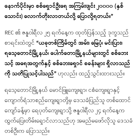
နောက်ပိုင်းမှာ စစ်ရှောင်ဦးရေ အကြမ်းဖျင်း ၂၀၀၀၀ (နှစ်
သောင်း) လောက်တိုးလာတယ်လို့ ပြောလို့ရတယ်။”
REC ၏ ဇန္နဝါရီလ ၂၅ ရက်နေ့က ထုတ်ပြန်သည့် ဒုက္ခသည်
စာရင်းထဲတွင်
“ယခုတစ်ကြိမ်တွင် အမ်း၊ မြေပုံ၊ မင်းပြား၊
ရသေ့တောင်မြို့နယ်၊ ပေါက်တောမြို့နယ်များတွင် စစ်ဘေး
သင့် အရေအတွက်နှင့် စစ်ဘေးရှောင် စခန်းများ ရှိလာသည်
ကို သတိပြုသင့်ပါသည်”
ဟုလည်း ထည့်သွင်းထားသည်။
ရသေ့တောင်မြို့နယ် မောင်ဖြူကျေးရွာ၊ ငစံကျေးရွာနှင့်
ကျောက်ရံသာစည်ကျေးရွာတို့မှ ဒေသခံပြည်သူ တစ်ထောင်
ကျော်ခန့်မှာ ရေပုတ်ကျေးရွာသို့ ဇန္နဝါရီလ ၂၄ ရက်နေ့က
ထွက်ပြေးတိမ်းရှောင်လာသည်ဟု အမည်မဖော်လိုသူ ဒေသခံ
တစ်ဦးက ပြောသည်။