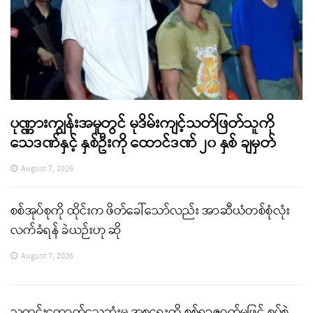
ပုဏ္ဏားကျွန်းအမှုတွင် မုဒိမ်းကျင့်သတ်ဖြတ်သူကို
သေဒဏ်နှင့် နှစ်ဦးကို ထောင်ဒဏ် ၂၀ နှစ် ချမှတ်
August 7, 2026
စစ်အုပ်စုကို ထိုင်းက ဖိတ်ခေါ်သော်လည်း အာဆီယံတစ်စုံလုံး
လက်ခံရန် ခဲယဉ်းဟု ဆို
August 7, 2026
သတင်းထောက်သေဆုံးမှု အစ္စရေးကို စစ်ရာဇဝတ်မှုဖြင့် စွပ်စွဲ