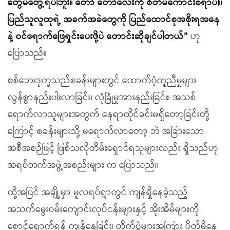
တွေမတွေ့ရပါဘူး။ တော် တော်လေးကို စိတ်မကောင်းစရာပါ။
ပြည်သူလူထုရဲ့ အခက်အခဲတွေကို ပြည်ထောင်စုအစိုးရအနေ
နဲ့ ဝင်ရောက်ဖြေရှင်းပေးဖို့ပဲ တောင်းဆိုချင်ပါတယ်”
ဟု
ပြောသည်။
စစ်ဘေးဒုက္ခသည်စခန်းများတွင် ထောက်ပံ့ကူညီမှုများ
လွန်စွာနည်းပါးလာခြင်း၊ လုံခြုံမှုအားနည်းခြင်း၊ အသစ်
ရောက်လာသူများအတွက် နေရာထိုင်ခင်းမရှိတော့ခြင်းတို့
ကြောင့် စခန်းများသို့ မရောက်လာတော့ ဘဲ အခြားသော
အစီအစဉ်ဖြင့် ဖြစ်သလိုတိမ်းရှောင်ရသူများလည်း ရှိသည်ဟု
အရပ်ဘက်အဖွဲ့အစည်းများ က ပြောသည်။
ထို့အပြင် အချို့မှာ မူလရပ်ရွာတွင် ကျန်ရှိနေခဲ့သည့်
အသက်မွေးဝမ်းကျောင်းလုပ်ငန်းများနှင့် အိုးအိမ်များကို
စောင့်ရှောက်ရန် ကျန်နေခြင်း၊ တိုက်ပွဲများအကြား ပိတ်မိနေ