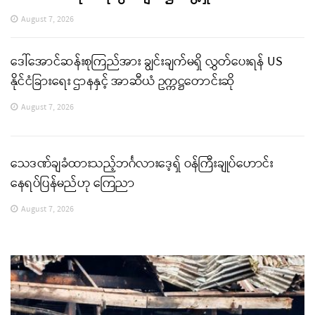
August 7, 2026
ဒေါ်အောင်ဆန်းစုကြည်အား ချွင်းချက်မရှိ လွှတ်ပေးရန် US
နိုင်ငံခြားရေး ဌာနနှင့် အာဆီယံ ဥက္ကဋ္ဌတောင်းဆို
August 7, 2026
သေဒဏ်ချခံထားသည့်ဘင်္ဂလားဒေ့ရှ် ဝန်ကြီးချုပ်ဟောင်း
နေရပ်ပြန်မည်ဟု ကြေညာ
August 7, 2026