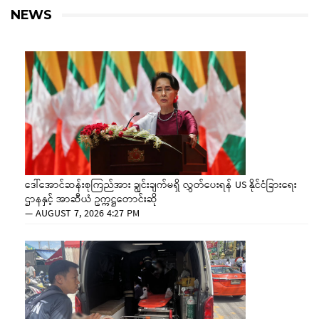
NEWS
ဒေါ်အောင်ဆန်းစုကြည်အား ချွင်းချက်မရှိ လွှတ်ပေးရန် US နိုင်ငံခြားရေး
ဌာနနှင့် အာဆီယံ ဥက္ကဋ္ဌတောင်းဆို
—
AUGUST 7, 2026 4:27 PM