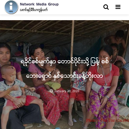
Men
ရခိုင်စစ်မျက်နှာ တောင်ပိုင်းသို့ ပြန့်၊ စစ်
ဘေးရှောင် နှစ်သောင်းခန့်တိုးလာ
January 30, 2020