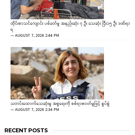
ထိုင်းစာသင်ကျောင်း ပစ်ခတ်မှု အနည်းဆုံး ၇ ဦး သေဆုံး ပြီး၁၅ ဦး ဒဏ်ရာ
ရ
—
AUGUST 7, 2026 2:44 PM
သတင်းထောက်သေဆုံးမှု အစ္စရေးကို စစ်ရာဇဝတ်မှုဖြင့် စွပ်စွဲ
—
AUGUST 7, 2026 2:34 PM
RECENT POSTS