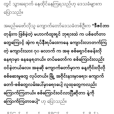
တွင် သွားရောက် နေထိုင်နေကြရသည်ဟု ဒေသခံများက
ပြောသည်။
အမည်မဖော်လိုသူ ကျောက်တော်ဒေသခံတစ်ဦးက
“ဒီဇင်ဘာ
တုန်းက ဖြစ်ခဲ့တဲ့ မဟာကံထူးရှင် ဘုရားထဲ က ပစ်ခတ်တာ
တွေကြောင့် အဲ့က ရပ်နီးရပ်ဝေးကနေ ကျောင်းလာတက်ကြ
တဲ့ ကျောင်းသား ၇၀ လောက် က အခု စစ်ရှောင်စခန်းလို
နေရာမှာ နေနေရတယ်။ တပ်မတော်က စစ်ကြောင်းလည်း
ဝင်ခဲ့တယ်လေ။ အခုဆို ကျောက်တော်မှာက နေ့တိုင်းလိုလို
စစ်ဆေးမှုတွေ လုပ်တယ်။ မြို့ အဝိုင်းနားမှာရော၊ ကျောက်
တော်-စစ်တွေလမ်းပေါ်မှာရောပေါ့ လူထုတွေကလည်း
ကြောက်ကြတယ်။ စစ်ကြောင်းဝင်လာပြီဆိုတာ နဲ့ကို
ကြောက်ကြတာပေါ့”
ဟု ပြောသည်။