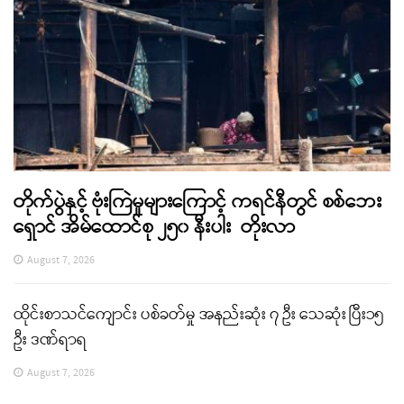
တိုက်ပွဲနှင့် ဗုံးကြဲမှုများကြောင့် ကရင်နီတွင် စစ်ဘေး
ရှောင် အိမ်ထောင်စု ၂၅၀ နီးပါး တိုးလာ
August 7, 2026
ထိုင်းစာသင်ကျောင်း ပစ်ခတ်မှု အနည်းဆုံး ၇ ဦး သေဆုံး ပြီး၁၅
ဦး ဒဏ်ရာရ
August 7, 2026