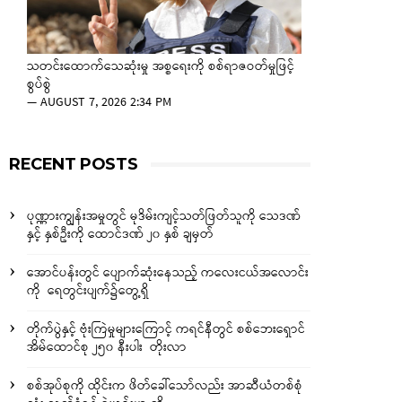
သတင်းထောက်သေဆုံးမှု အစ္စရေးကို စစ်ရာဇဝတ်မှုဖြင့်
စွပ်စွဲ
—
AUGUST 7, 2026 2:34 PM
RECENT POSTS
ပုဏ္ဏားကျွန်းအမှုတွင် မုဒိမ်းကျင့်သတ်ဖြတ်သူကို သေဒဏ်
နှင့် နှစ်ဦးကို ထောင်ဒဏ် ၂၀ နှစ် ချမှတ်
အောင်ပန်းတွင် ပျောက်ဆုံးနေသည့် ကလေးငယ်အလောင်း
ကို ရေတွင်းပျက်၌တွေ့ရှိ
တိုက်ပွဲနှင့် ဗုံးကြဲမှုများကြောင့် ကရင်နီတွင် စစ်ဘေးရှောင်
အိမ်ထောင်စု ၂၅၀ နီးပါး တိုးလာ
စစ်အုပ်စုကို ထိုင်းက ဖိတ်ခေါ်သော်လည်း အာဆီယံတစ်စုံ