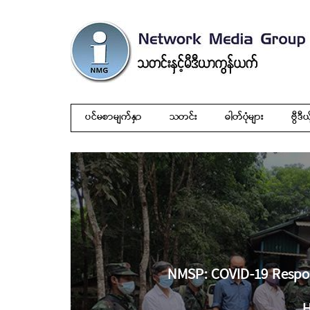
ပင်မစာမျက်နှာ
သတင်း
ဓါတ်ပုံများ
ဗွီဒီယ
NMSP: COVID-19 Respon
H