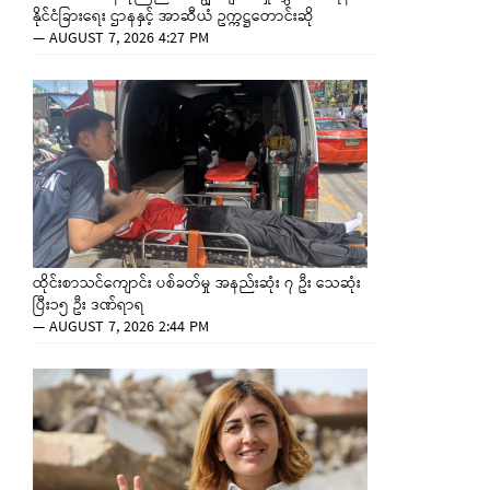
နိုင်ငံခြားရေး ဌာနနှင့် အာဆီယံ ဥက္ကဋ္ဌတောင်းဆို
—
AUGUST 7, 2026 4:27 PM
ထိုင်းစာသင်ကျောင်း ပစ်ခတ်မှု အနည်းဆုံး ၇ ဦး သေဆုံး
ပြီး၁၅ ဦး ဒဏ်ရာရ
—
AUGUST 7, 2026 2:44 PM