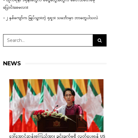
– ယူကရိန်း ဒရုန်းတွေက စစ်ပွဲတွေအတွက် ခေတ်သစ်တစ်ခု
ပြောင်းစေမလား
– ၂ နှစ်ကျော်က မြုပ်သွားတဲ့ ရုရှား သင်္ဘောမှာ ဘာတွေပါသလဲ
NEWS
ဒေါ်အောင်ဆန်းစုကြည်အား ချွင်းချက်မရှိ လွှတ်ပေးရန် US