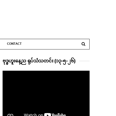
CONTACT
ဗုဒ္ဓဟူးနေ့ည ရုပ်သံသတင်း (၁၃-၅-၂၆)