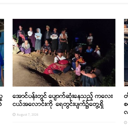
သူ
အောင်ပန်းတွင် ပျောက်ဆုံးနေသည့် ကလေး
တ
်
ငယ်အလောင်းကို ရေတွင်းပျက်၌တွေ့ရှိ
စ
August 7, 2026