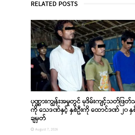
RELATED POSTS
ပုဏ္ဏားကျွန်းအမှုတွင် မုဒိမ်းကျင့်သတ်ဖြတ်
ကို သေဒဏ်နှင့် နှစ်ဦးကို ထောင်ဒဏ် ၂၀ နှစ
ချမှတ်
August 7, 2026