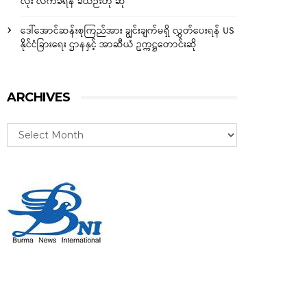
လုံး လက်ခံရန် ခဲယဉ်းဟု ဆို
ဒေါ်အောင်ဆန်းစုကြည်အား ချွင်းချက်မရှိ လွှတ်ပေးရန် US
နိုင်ငံခြားရေး ဌာနနှင့် အာဆီယံ ဥက္ကဋ္ဌတောင်းဆို
ARCHIVES