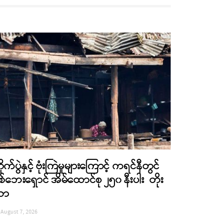
ိုက်ပွဲနှင့် ဗုံးကြဲမှုများကြောင့် ကရင်နီတွင်
စ်ဘေးရှောင် အိမ်ထောင်စု ၂၅၀ နီးပါး တိုး
လာ
August 7, 2026