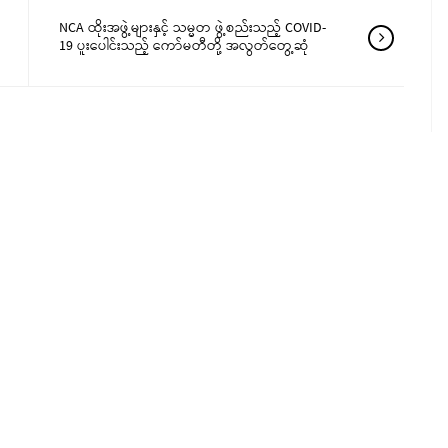
NCA ထိုးအဖွဲ့များနှင့် သမ္မတ ဖွဲ့စည်းသည့် COVID-
19 ပူးပေါင်းသည့် ကော်မတီတို့ အလွတ်တွေ့ဆုံ