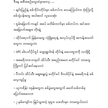
ဒီနေ့ အစီအစဉ်တွေထဲမှာတော့…..
– ချင်းပြည်နဲ့ စစ်ကိုင်းတိုင်းမှာ စစ်တပ်က လေကြောင်းက ဗုံးကြဲလို့
စစ်သုံ့ပန်းတွေ အပါအဝင် လူသေဆုံး
– ရှမ်းမြောက်-ကချင် အစပ် မဘိမ်းဘက်မှာ စစ်တပ်က အင်အား
အမြောက်အများ တိုးချဲ့
– ထိုင်းရောက် မြန်မာတွေ လုံခြုံရေးနဲ့ အလုပ်လုပ်ဖို့ အကန့်အသတ်
တွေက ဘာတွေလဲ။
– UFC ခါးပတ်ပိုင်ရှင် ဂျော့ရှူဝါဗန် ထိုင်းနဲ့ မလေးရှားကို လာဖို့ရှိ
– အမေရိကား-တရုတ် ထိပ်သီး အစည်းအဝေး မတိုင်ခင် ဘာတွေ
ကြိုတင် ပြင်ဆင်နေသလဲ
– ပီကင်း ထိပ်သီး ဆွေးနွေးပွဲ မတိုင်ခင် ဖိလစ်ပိုင်နဲ့ အမေရိကန် စစ်
လေ့ကျင့်မှု
– ယူကရိန်း ဒရုန်းတွေက စစ်ပွဲတွေအတွက် ခေတ်သစ်တစ်ခု
ပြောင်းစေမလား
– ၂ နှစ်ကျော်က မြုပ်သွားတဲ့ ရုရှား သင်္ဘောမှာ ဘာတွေပါသလဲ