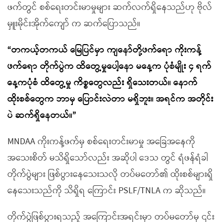
ဖက်တွင် စစ်ရေးတင်းမာမှုများ ဆက်လက်ရှိနေသည်ဟု ဗိုလ်
မှူးမိုင်းအိုက်ကျော် က ဆက်ပြောသည်။
“တကယ့်တကယ် မြေပြင်မှာ ကျနော်တို့ဖက်ရော ကိုးကန့်
ဖက်ရော တိုက်ပွဲက ထိတွေ့မှုပေါ့နော မနေ့က ပုံစံမျိုး ၄ ရက်
နေ့ကပုံစံ ထိတွေ့မှု ကိစ္စတွေလည်း ရှိသေးတယ်။ နောက်
ထိုးစစ်တွေက ဘာမှ ပြောင်းလဲတာ မရှိဘူး။ အရင်က အတိုင်း
ပဲ ဆက်ရှိနေတယ်။”
MNDAA ကိုးကန့်ဖက်မှ စစ်ရေးတင်းမာမှု အခြေအနေကို
အသေးစိတ် မသိရှိသော်လည်း အဆိုပါ ဒေသ တွင် ရံဖန်ရံခါ
တိုက်ပွဲများ ဖြစ်ပွားနေသေးသလို တပ်မတော်၏ ထိုးစစ်များရှိ
နေသေးသည်ကို သိရှိရ ကြောင်း PSLF/TNLA က ဆိုသည်။
တိုက်ပွဲဖြစ်ပွားရသည့် အကြောင်းအရင်းမှာ တပ်မတော်မှ ၎င်း