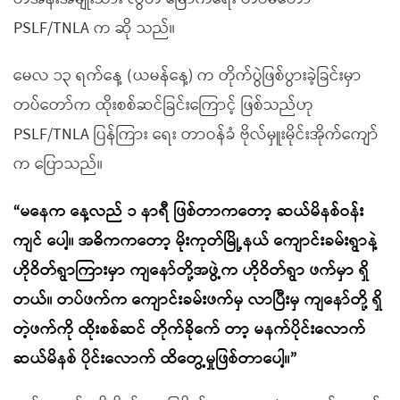
PSLF/TNLA က ဆို သည်။
မေလ ၁၃ ရက်နေ့ (ယမန်နေ့) က တိုက်ပွဲဖြစ်ပွားခဲ့ခြင်းမှာ
တပ်တော်က ထိုးစစ်ဆင်ခြင်းကြောင့် ဖြစ်သည်ဟု
PSLF/TNLA ပြန်ကြား ရေး တာဝန်ခံ ဗိုလ်မှူးမိုင်းအိုက်ကျော်
က ပြောသည်။
“မနေက နေ့လည် ၁ နာရီ ဖြစ်တာကတော့ ဆယ်မိနစ်ဝန်း
ကျင် ပေါ့။ အဓိကကတော့ မိုးကုတ်မြို့နယ် ကျောင်းခမ်းရွာနဲ့
ဟိုဝိတ်ရွာကြားမှာ ကျနော်တို့အဖွဲ့က ဟိုဝိတ်ရွာ ဖက်မှာ ရှိ
တယ်။ တပ်ဖက်က ကျောင်းခမ်းဖက်မှ လာပြီးမှ ကျနော်တို့ ရှိ
တဲ့ဖက်ကို ထိုးစစ်ဆင် တိုက်ခိုက်ေ တာ့ မနက်ပိုင်းလောက်
ဆယ်မိနစ် ပိုင်းလောက် ထိတွေ့မှုဖြစ်တာပေါ့။”