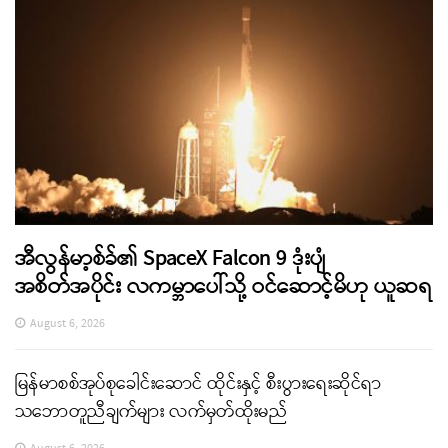
အီလွန်မာ့စ်ခ်၏ SpaceX Falcon 9 ဒုံးပျံ
အစိတ်အပိုင်း လကမ္ဘာပေါ်သို့ ဝင်ဆောင့်မိဟု ယူဆရ
August 6, 2026
မြန်မာစစ်အုပ်စုခေါင်းဆောင် ထိုင်းနှင့် စီးပွားရေးဆိုင်ရာ
သဘောတူညီချက်များ လက်မှတ်ထိုးမည်