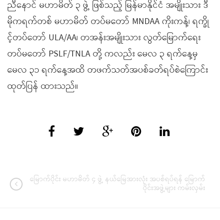
ညီနောင် မဟာမိတ် ၃ ဖွဲ့ ဖြစ်သည့် မြန်မာနိုင်ငံ အမျိုးသား ဒီ
မိုကရက်တစ် မဟာမိတ် တပ်မတော် MNDAA ကိုးကန့်၊ ရက္ခို
င့်တပ်တော် ULA/AA၊ တအန်းအမျိုးသား လွတ်မြောက်ရေး
တပ်မတော် PSLF/TNLA တို့ ကလည်း မေလ ၃ ရက်နေ့မှ
မေလ ၃၁ ရက်နေ့အထိ တဖက်သတ်အပစ်ခတ်ရပ်စဲကြောင်း
ထုတ်ပြန် ထားသည်။
မြောက်ပိုင်း မဟာမိတ် ၄ ဖွဲ့ နယ်မြေအားလုံး အပစ်ရပ်ရန် မြောက်
ပိုင်းအဖွဲ့များ ကမ်းလှမ်း