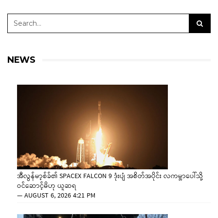
NEWS
အီလွန်မာ့စ်ခ်၏ SPACEX FALCON 9 ဒုံးပျံ အစိတ်အပိုင်း လကမ္ဘာပေါ်သို့
ဝင်ဆောင့်မိဟု ယူဆရ
—
AUGUST 6, 2026 4:21 PM