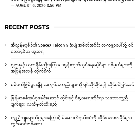
—
AUGUST 6, 2026 3:56 PM
RECENT POSTS
အီလွန်မာ့စ်ခ်၏ SpaceX Falcon 9 ဒုံးပျံ အစိတ်အပိုင်း လကမ္ဘာပေါ်သို့ ဝင်
ဆောင့်မိဟု ယူဆရ
ရုရှားနှင့် ယူကရိန်းတို့အကြား ဒရုန်းထုတ်လုပ်ရေးဆိုင်ရာ ပစ်မှတ်များကို
အပြန်အလှန် တိုက်ခိုက်
စစ်မက်ဖြစ်ပွားချိန် အကျပ်အတည်းများကို ရင်ဆိုင်နိုင်ရန် ထိုင်ဝမ်ပြင်ဆင်
မြန်မာစစ်အုပ်စုခေါင်းဆောင် ထိုင်းနှင့် စီးပွားရေးဆိုင်ရာ သဘောတူညီ
ချက်များ လက်မှတ်ထိုးမည်
ကျည်ကျရောက်မှုများကြောင့် မဲဆောက်နယ်စပ်ကို ထိုင်းအာဏာပိုင်များ
ကွင်းဆင်းစစ်ဆေး