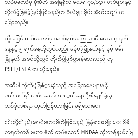
တပ်မတော်မှ မိုးမိတ် အခြေစိုက် ခလရ ၇၁/၁၄၈ တပ်များနှင့်
တိုက်ပွဲဖြစ်ခဲ့ခြင်းဖြစ်သည်ဟု ဗိုလ်မှူး မိုင်း အိုက်ကျော် က
ပြောသည်။
ထို့အပြင် တပ်မတော်မှ အပစ်ရပ်မကြေညာမီ မေလ ၄ ရက်
နေ့နှင့် ၅ ရက်နေ့တို့တွင်လည်း မန်တုံမြို့နယ်နှင့် နမ့် ခမ်း
မြို့နယ် အစပ်တို့တွင် တိုက်ပွဲဖြစ်ပွားခဲ့သေးသည် ဟု
PSLF/TNLA က ဆိုသည်။
အဆိုပါ တိုက်ပွဲဖြစ်ပွားခဲ့သည့် အခြေအနေများနှင့်
ပတ်သက်၍ တပ်မတော်ကာကွယ်ရေး ဦးစီးချုပ်ရုံးမှ
တစ်စုံတစ်ရာ ထုတ်ပြန်ထားခြင်း မရှိသေးပေ။
၎င်းတို့၏ ညီနောင်မဟာမိတ်ဖြစ်သည့် မြန်မာအမျိုးသား ဒီမို
ကရက်တစ် မဟာ မိတ် တပ်မတော် MNDAA ကိုးကန့်နယ်မြေ