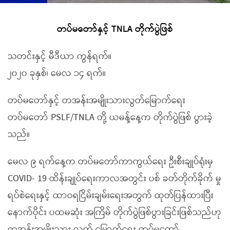
တပ်မတော်နှင့် TNLA တိုက်ပွဲဖြစ်
သတင်းနှင့် မီဒီယာ ကွန်ရက်။
၂၀၂၀ ခုနှစ်၊ မေလ ၁၄ ရက်။
တပ်မတော်နှင့် တအန်းအမျိုးသားလွတ်မြောက်ရေး
တပ်မတော် PSLF/TNLA တို့ ယမန့်နေ့က တိုက်ပွဲဖြစ် ပွားခဲ့
သည်။
မေလ ၉ ရက်နေ့က တပ်မတော်ကာကွယ်ရေး ဦးစီးချုပ်ရုံးမှ
COVID- 19 ထိန်းချုပ်ရေးကာလအတွင်း ပစ် ခတ်တိုက်ခိုက် မှု
ရပ်စဲရေးနှင့် ထာဝရငြိမ်းချမ်းရေးအတွက် ထုတ်ပြန်ထားပြီး
နောက်ပိုင်း ပထမဆုံး အကြိမ် တိုက်ပွဲဖြစ်ပွားခြင်းဖြစ်သည်ဟု
တအန်းအမျိုးသား လွတ် မြောက်ရေး တပ်မတော်