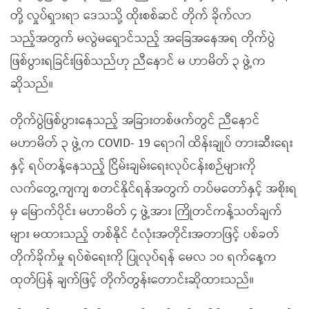
တို့ လှုပ်ရှားရာ ဒေသသို့ ထိုးစစ်ဆင် တိုက် ခိုက်လာ
သည့်အတွက် မလွဲမရှောင်သည့် အခြေအနေအရ တိုက်ပွဲ
ဖြစ်ပွားရခြင်းဖြစ်သည်ဟု ညီနောင် မ ဟာမိတ် ၃ ဖွဲ့က
ဆိုသည်။
တိုက်ပွဲဖြစ်ပွားနေသည့် အခြားတစ်ဖက်တွင် ညီနောင်
မဟာမိတ် ၃ ဖွဲ့က COVID- 19 ရောဂါ ထိန်းချုပ် တားဆီးရေး
နှင့် ရပ်တန့်နေသည့် ငြိမ်းချမ်းရေးလုပ်ငန်းစဉ်များကို
လက်တွေ့ကျကျ စတင်နိုင်ရန်အတွက် တပ်မတော်နှင့် အစိုးရ
မှ မြောက်ပိုင်း မဟာမိတ် ၄ ဖွဲ့အား ကြိုတင်ကန့်သတ်ချက်
များ မထားသည့် တစ်နိုင် ငံလုံးအတိုင်းအတာဖြင့် ပစ်ခတ်
တိုက်ခိုက်မှု ရပ်စဲရေးကို ပြုလုပ်ရန် မေလ ၁၀ ရက်နေ့က
ထုတ်ပြန် ချက်ဖြင့် တိုက်တွန်းတောင်းဆိုထားသည်။