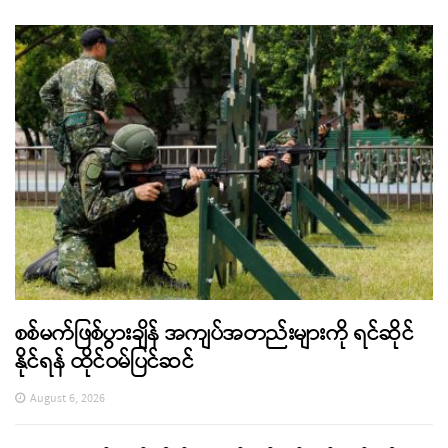
စစ်မက်ဖြစ်ပွားချိန် အကျပ်အတည်းများကို ရင်ဆိုင်
နိုင်ရန် ထိုင်ဝမ်ပြင်ဆင်
August 6, 2026