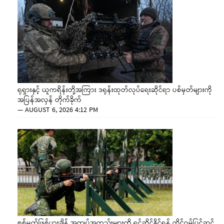
ရုရှားနှင့် ယူကရိန်းတို့အကြား ဒရုန်းထုတ်လုပ်ရေးဆိုင်ရာ ပစ်မှတ်များကို
အပြန်အလှန် တိုက်ခိုက်
—
AUGUST 6, 2026 4:12 PM
စစ်မက်ဖြစ်ပွားချိန် အကျပ်အတည်းများကို ရင်ဆိုင်နိုင်ရန် ထိုင်ဝမ်ပြင်ဆင်