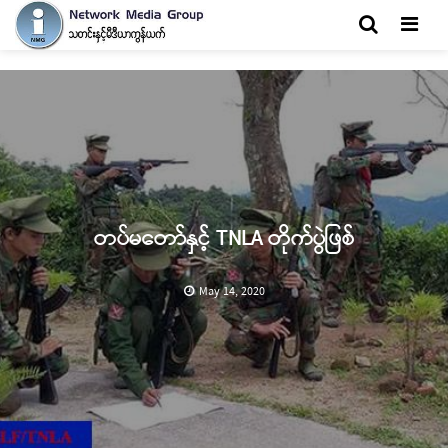
Men
တပ်မတော်နှင့် TNLA တိုက်ပွဲဖြစ်
May 14, 2020