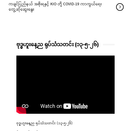
ကချင်ပြည်နယ် အစိုးရနှင့် KIO တို့ COVID-19 ကာကွယ်ရေး
တွေ့ဆုံဆွေးနွေး
ဗုဒ္ဓဟူးနေ့ည ရုပ်သံသတင်း (၁၃-၅-၂၆)
ဗုဒ္ဓဟူးနေ့ည ရုပ်သံသတင်း (၁၃-၅-၂၆)