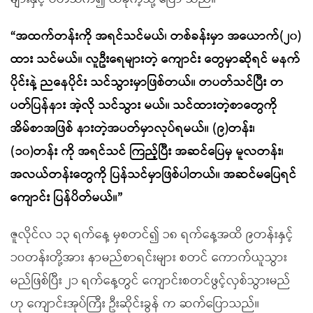
“အထက်တန်းကို အရင်သင်မယ်၊ တစ်ခန်းမှာ အယောက်(၂၀)
ထား သင်မယ်။ လူဦးရေများတဲ့ ကျောင်း တွေမှာဆိုရင် မနက်
ပိုင်းနဲ့ ညနေပိုင်း သင်သွားမှာဖြစ်တယ်။ တပတ်သင်ပြီး တ
ပတ်ပြန်နား အဲ့လို သင်သွား မယ်။ သင်ထားတဲ့စာတွေကို
အိမ်စာအဖြစ် နားတဲ့အပတ်မှာလုပ်ရမယ်။ (၉)တန်း၊
(၁၀)တန်း ကို အရင်သင် ကြည့်ပြီး အဆင်ပြေမှ မူလတန်း၊
အလယ်တန်းတွေကို ပြန်သင်မှာဖြစ်ပါတယ်။ အဆင်မပြေရင်
ကျောင်း ပြန်ပိတ်မယ်။”
ဇူလိုင်လ ၁၃ ရက်နေ့ မှစတင်၍ ၁၈ ရက်နေ့အထိ ၉တန်းနှင့်
၁၀တန်းတို့အား နာမည်စာရင်းများ စတင် ကောက်ယူသွား
မည်ဖြစ်ပြီး ၂၁ ရက်နေ့တွင် ကျောင်းစတင်ဖွင့်လှစ်သွားမည်
ဟု ကျောင်းအုပ်ကြီး ဦးဆိုင်းခွန် က ဆက်ပြောသည်။