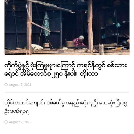
တိုက်ပွဲနှင့် ဗုံးကြဲမှုများကြောင့် ကရင်နီတွင် စစ်ဘေး
ရှောင် အိမ်ထောင်စု ၂၅၀ နီးပါး တိုးလာ
August 7, 2026
ထိုင်းစာသင်ကျောင်း ပစ်ခတ်မှု အနည်းဆုံး ၇ ဦး သေဆုံး ပြီး၁၅
ဦး ဒဏ်ရာရ
August 7, 2026