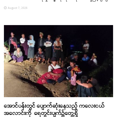
August 7, 2026
အောင်ပန်းတွင် ပျောက်ဆုံးနေသည့် ကလေးငယ်
အလောင်းကို ရေတွင်းပျက်၌တွေ့ရှိ