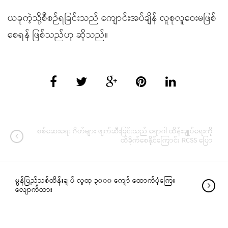
ယခုကဲ့သို့စီစဉ်ရခြင်းသည် ကျောင်းအပ်ချိန် လူစုလူဝေးမဖြစ်
စေရန် ဖြစ်သည်ဟု ဆိုသည်။
စစ်ဆေးရေး ဂိတ်များ ဖျက်ဆီးခြင်းသည် ရောဂါ ထိန်းချုပ်ရေးကို
ထိခိုက်စေနိုင်ကြောင်း RCSS ပြော
မွန်ပြည်သစ်ထိန်းချုပ် လူထု ၃၀၀၀ ကျော် ထောက်ပံ့ကြေး
လျောက်ထား