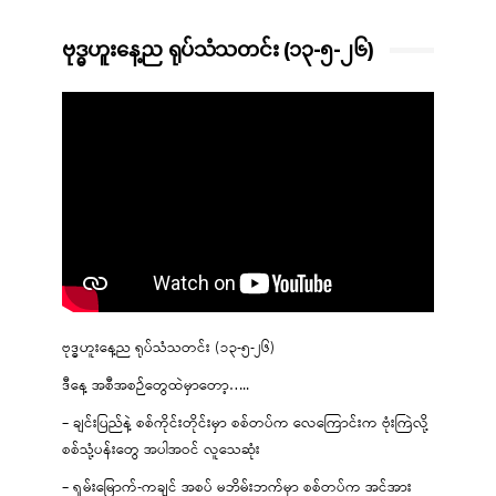
ဗုဒ္ဓဟူးနေ့ည ရုပ်သံသတင်း (၁၃-၅-၂၆)
ဗုဒ္ဓဟူးနေ့ည ရုပ်သံသတင်း (၁၃-၅-၂၆)
ဒီနေ့ အစီအစဉ်တွေထဲမှာတော့…..
– ချင်းပြည်နဲ့ စစ်ကိုင်းတိုင်းမှာ စစ်တပ်က လေကြောင်းက ဗုံးကြဲလို့
စစ်သုံ့ပန်းတွေ အပါအဝင် လူသေဆုံး
– ရှမ်းမြောက်-ကချင် အစပ် မဘိမ်းဘက်မှာ စစ်တပ်က အင်အား