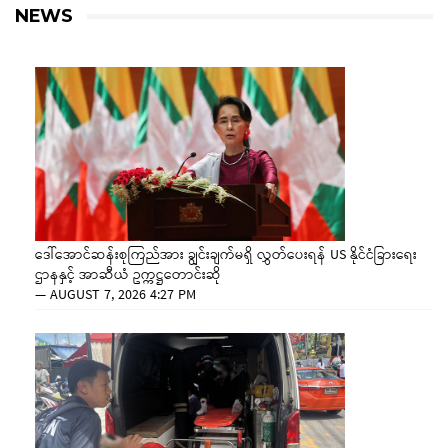
NEWS
ဒေါ်အောင်ဆန်းစုကြည်အား ချွင်းချက်မရှိ လွှတ်ပေးရန် US နိုင်ငံခြားရေး
ဌာနနှင့် အာဆီယံ ဥက္ကဋ္ဌတောင်းဆို
—
AUGUST 7, 2026 4:27 PM