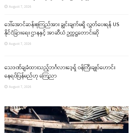
August 7, 2026
ဒေါ်အောင်ဆန်းစုကြည်အား ချွင်းချက်မရှိ လွှတ်ပေးရန် US
နိုင်ငံခြားရေး ဌာနနှင့် အာဆီယံ ဥက္ကဋ္ဌတောင်းဆို
August 7, 2026
သေဒဏ်ချခံထားသည့်ဘင်္ဂလားဒေ့ရှ် ဝန်ကြီးချုပ်ဟောင်း
နေရပ်ပြန်မည်ဟု ကြေညာ
August 7, 2026