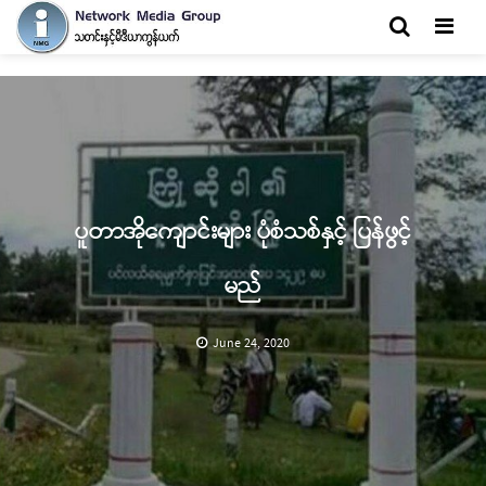
Men
ပူတာအိုကျောင်းများ ပုံစံသစ်နှင့် ပြန်ဖွင့်
မည်
June 24, 2020