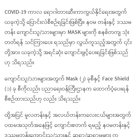
COVID-19 ကာလ ရောဂါတားဆီးကာကွယ်နိုင်ရေးအတွက်
ယခုကဲ့သို့ ပြောင်းလဲစီစဉ်ရခြင်းဖြစ်ပြီး၊ နဝမ တန်းနှင့် ဒဿမ
တန်း ကျောင်းသူ/သားများမှာ MASK များကို စနစ်တကျ သုံး
တတ်ရန် သင်ကြားပေး ရသည်မှာ လွယ်ကူသည့်အတွက် ၎င်း
တို့အား ယခုကဲ့သို့ အရင်ဆုံး ကျောင်းဖွင့်ပေးရခြင်းဖြစ်သည်
ဟု သိရသည်။
ကျောင်းသူ/သားများအတွက် Mask (၂) ခုစီနှင့် Face Shield
(၁) ခု စီကိုလည်း ပညာရေးဝန်ကြီးဌာနက ထောက်ပံ့ပေးရန်
စီစဉ်ထားသည်ဟု လည်း သိရသည်။
ထို့အပြင် မူလတန်းနှင့် အလယ်တန်းကလေးငယ်များအတွက်
ပထမအသုတ်အနေဖြင့် ကျောင်းစတက် ရမည့် နဝမတန်းနှင့်
ဒဿမတန်းကျောင်းသူ/သားနှင့် ဆရာ/ဆရာမများ က