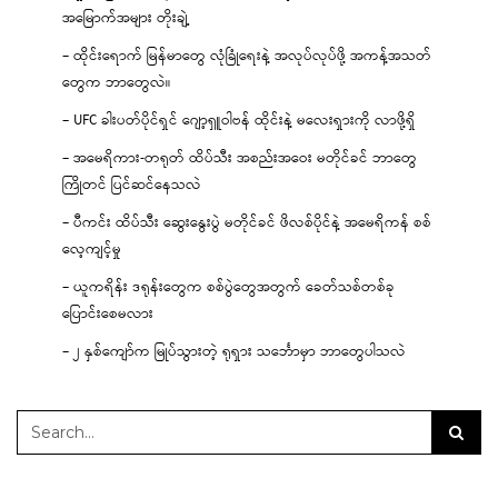
အမြောက်အများ တိုးချဲ့
– ထိုင်းရောက် မြန်မာတွေ လုံခြုံရေးနဲ့ အလုပ်လုပ်ဖို့ အကန့်အသတ်
တွေက ဘာတွေလဲ။
– UFC ခါးပတ်ပိုင်ရှင် ဂျော့ရှူဝါဗန် ထိုင်းနဲ့ မလေးရှားကို လာဖို့ရှိ
– အမေရိကား-တရုတ် ထိပ်သီး အစည်းအဝေး မတိုင်ခင် ဘာတွေ
ကြိုတင် ပြင်ဆင်နေသလဲ
– ပီကင်း ထိပ်သီး ဆွေးနွေးပွဲ မတိုင်ခင် ဖိလစ်ပိုင်နဲ့ အမေရိကန် စစ်
လေ့ကျင့်မှု
– ယူကရိန်း ဒရုန်းတွေက စစ်ပွဲတွေအတွက် ခေတ်သစ်တစ်ခု
ပြောင်းစေမလား
– ၂ နှစ်ကျော်က မြုပ်သွားတဲ့ ရုရှား သင်္ဘောမှာ ဘာတွေပါသလဲ