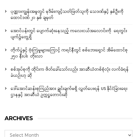
ပုဏ္ဏားကျွန်းအမှုတွင် မုဒိမ်းကျင့်သတ်ဖြတ်သူကို သေဒဏ်နှင့် နှစ်ဦးကို
ထောင်ဒဏ် ၂၀ နှစ် ချမှတ်
အောင်ပန်းတွင် ပျောက်ဆုံးနေသည့် ကလေးငယ်အလောင်းကို ရေတွင်း
ပျက်၌တွေ့ရှိ
တိုက်ပွဲနှင့် ဗုံးကြဲမှုများကြောင့် ကရင်နီတွင် စစ်ဘေးရှောင် အိမ်ထောင်စု
၂၅၀ နီးပါး တိုးလာ
စစ်အုပ်စုကို ထိုင်းက ဖိတ်ခေါ်သော်လည်း အာဆီယံတစ်စုံလုံး လက်ခံရန်
ခဲယဉ်းဟု ဆို
ဒေါ်အောင်ဆန်းစုကြည်အား ချွင်းချက်မရှိ လွှတ်ပေးရန် US နိုင်ငံခြားရေး
ဌာနနှင့် အာဆီယံ ဥက္ကဋ္ဌတောင်းဆို
ARCHIVES