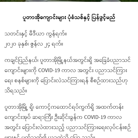
ပူတာအိုကျောင်းများ ပုံစံသစ်နှင့် ပြန်ဖွင့်မည်
သတင်းနှင့် မီဒီယာ ကွန်ရက်။
၂၀၂၀ ခုနှစ်၊ ဇွန်လ ၂၄ ရက်။
ကချင်ပြည်နယ်၊ ပူတာအိုမြို့နယ်အတွင်းရှိ အခြေခံပညာသင်
ကျောင်းများကို COVID-19 ကာလ အတွင်း ပညာသင်ကြား
ရေး စနစ်များကို ပြောင်းလဲသင်ကြားရန် စီစဉ်ထားသည်ဟု
သိရသည်။
ပူတာအိုမြို့ ရှိ၊ ကောင့်ကထောင်ရပ်ကွက်ရှိ အထက်တန်း
ကျောင်းအုပ် ဆရာကြီး ဦးဆိုင်းခွန်က COVID-19 ကာလ
အတွင်း ပြောင်းလဲထားသည့် ပညာသင်ကြားရေးလုပ်ငန်းစဉ်
များနှင့် ပတ်သက်၍ ယခုကဲ့သို့ ပြော သည်။