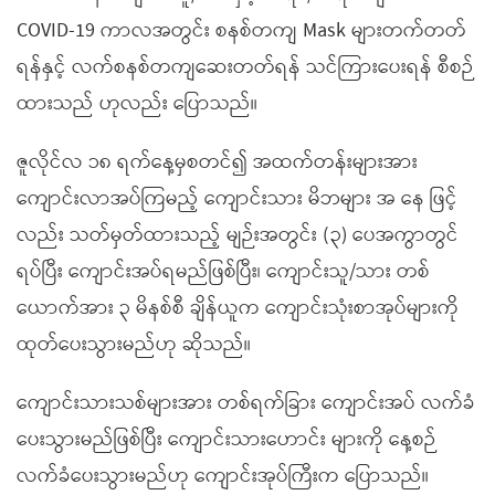
COVID-19 ကာလအတွင်း စနစ်တကျ Mask များတက်တတ်
ရန်နှင့် လက်စနစ်တကျဆေးတတ်ရန် သင်ကြားပေးရန် စီစဉ်
ထားသည် ဟုလည်း ပြောသည်။
ဇူလိုင်လ ၁၈ ရက်နေ့မှစတင်၍ အထက်တန်းများအား
ကျောင်းလာအပ်ကြမည့် ကျောင်းသား မိဘများ အ နေ ဖြင့်
လည်း သတ်မှတ်ထားသည့် မျဉ်းအတွင်း (၃) ပေအကွာတွင်
ရပ်ပြီး ကျောင်းအပ်ရမည်ဖြစ်ပြီး၊ ကျောင်းသူ/သား တစ်
ယောက်အား ၃ မိနစ်စီ ချိန်ယူက ကျောင်းသုံးစာအုပ်များကို
ထုတ်ပေးသွားမည်ဟု ဆိုသည်။
ကျောင်းသားသစ်များအား တစ်ရက်ခြား ကျောင်းအပ် လက်ခံ
ပေးသွားမည်ဖြစ်ပြီး ကျောင်းသားဟောင်း များကို နေ့စဉ်
လက်ခံပေးသွားမည်ဟု ကျောင်းအုပ်ကြီးက ပြောသည်။