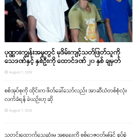
ပုဏ္ဏားကျွန်းအမှုတွင် မုဒိမ်းကျင့်သတ်ဖြတ်သူကို
သေဒဏ်နှင့် နှစ်ဦးကို ထောင်ဒဏ် ၂၀ နှစ် ချမှတ်
August 7, 2026
စစ်အုပ်စုကို ထိုင်းက ဖိတ်ခေါ်သော်လည်း အာဆီယံတစ်စုံလုံး
လက်ခံရန် ခဲယဉ်းဟု ဆို
August 7, 2026
သတင်းထောက်သေဆုံးမှု အစ္စရေးကို စစ်ရာဇဝတ်မှုဖြင့် စွပ်စွဲ