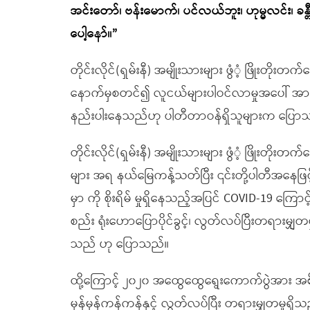
အင်းတော်၊ ဗန်းမောက်၊ ပင်လယ်ဘူး၊ ဟုမ္မလင်း၊ ခန္တီး၊
ပေါ့နော်။”
တိုင်းလိုင်(ရှမ်းနီ) အမျိုးသားများ ဖွံံ့ ဖြိုးတို
နောက်မှစတင်၍ လူငယ်များပါဝင်လာမှုအပေါ် အားရက
နည်းပါးနေသည်ဟု ပါတီတာဝန်ရှိသူများက ပြော
တိုင်းလိုင်(ရှမ်းနီ) အမျိုးသားများ ဖွံံ့ ဖြိုးတိ
များ အရ နယ်မြေကန့်သတ်ပြီး ၎င်းတို့ပါတီအနေဖြင့် 
မှာ ကို စိုးရိမ် မှုရှိနေသည့်အပြင် COVID-19 ကြောင
စည်း ရုံးဟောပြောပိုင်ခွင့်၊ လွတ်လပ်ပြီးတရားမျှတမှ
သည် ဟု ပြောသည်။
ထို့ကြောင့် ၂၀၂၀ အထွေထွေရွေးကောက်ပွဲအား အစိုး
မှန်မှန်ကန်ကန်နှင့် လွတ်လပ်ပြီး တရားမျှတမှုရှိသ