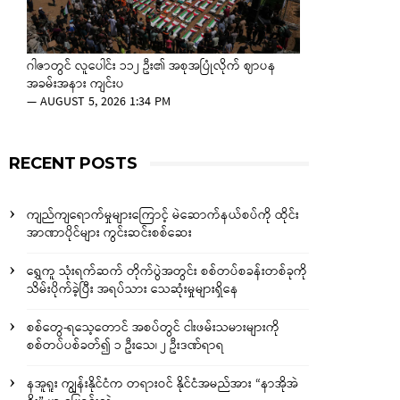
ဂါဇာတွင် လူပေါင်း ၁၁၂ ဦး၏ အစုအပြုံလိုက် ဈာပန
အခမ်းအနား ကျင်းပ
—
AUGUST 5, 2026 1:34 PM
RECENT POSTS
ကျည်ကျရောက်မှုများကြောင့် မဲဆောက်နယ်စပ်ကို ထိုင်း
အာဏာပိုင်များ ကွင်းဆင်းစစ်ဆေး
ရွှေကူ သုံးရက်ဆက် တိုက်ပွဲအတွင်း စစ်တပ်စခန်းတစ်ခုကို
သိမ်းပိုက်ခဲ့ပြီး အရပ်သား သေဆုံးမှုများရှိနေ
စစ်တွေ-ရသေ့တောင် အစပ်တွင် ငါးဖမ်းသမားများကို
စစ်တပ်ပစ်ခတ်၍ ၁ ဦးသေ၊ ၂ ဦးဒဏ်ရာရ
နအူရူး ကျွန်းနိုင်ငံက တရားဝင် နိုင်ငံအမည်အား “နာအိုအဲ