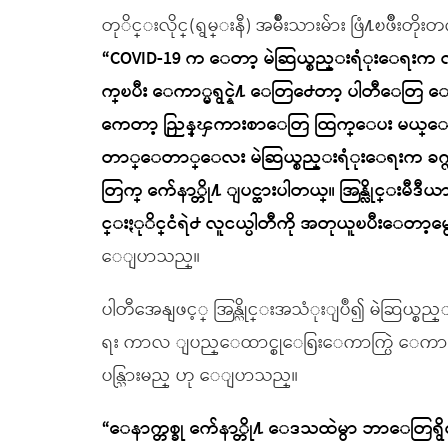
တုိင္းလိုင္(ရွမ္းနီ) အမ်ိဳးသားမ်ား ဖြံ႔ၿဖိဳ
“COVID-19 က ေတာ့ မဲဆြယ္စည္းရံုးေရးက လူစုလ
က္ၿပီး ေကာ္မရွင္နဲ႔ ေတြ႕ေတာ့ ပါတီေတြ
ကေတာ့ ညြန္ၾကားစာေတြ ထြက္ေပး မယ္ေပါ့ဗ်
တာ္ေတာ္ေလး မဲဆြယ္စည္းရံုးေရးက ခက္လာ မ
တြက္ က်ေနာ္တို႔ ျပင္ထားပါတယ္။ အြန္လိုင္းမီဒ
င္းႏုိင္ငံရဲ႕ လူငယ္ပါတီကို အတုယူၿပီးေတာ့မွေ
ေျပာသည္။
ပါတီအေနျဖင့္ အြန္လိုင္းအသံုးျပဳ၍ မဲဆြယ္စ
ရး ကာလ ျပည္ေထာင္စုေရြးေကာက္ပြဲ ေကာ္မရွ
ပန္သြားမည္ ဟု ေျပာသည္။
“ေနာက္တစ္ခု က်ေနာ္တို႔ ေဒသထဲမွာ ဘာေတြရ