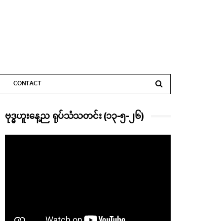
CONTACT
ဗုဒ္ဓဟူးနေ့ည ရုပ်သံသတင်း (၁၃-၅-၂၆)