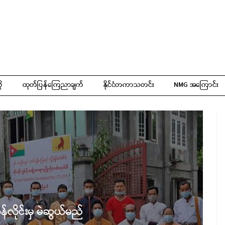
ို
ထုတ်ပြန်ကြေညာချက်
နိုင်ငံတကာသတင်း
NMG အကြောင်း
ွန်လိုင်းမှ မဲဆွယ်မည်