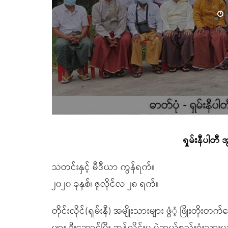
ရှမ်းနီပါတီ 
သတင်းနှင့် မီဒီယာ ကွန်ရက်။
၂၀၂၀ ခုနှစ်၊ ဇူလိုင်လ ၂၈ ရက်။
တိုင်းလိုင်(ရှမ်းနီ) အမျိုးသားများ ဖွံံ့ ဖြို