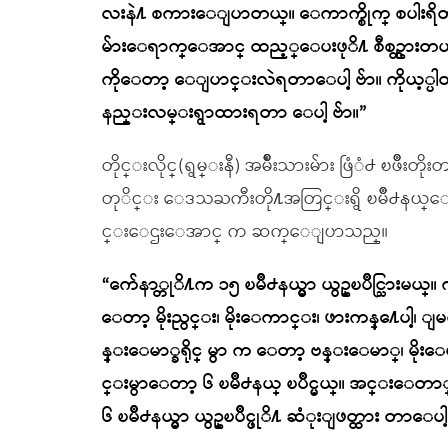
လးနဲ႔ စကားေျပာတယ္။ ေကာက္စိုက္ စပါးရိတ
မ်ားေရာက္ေအာင္ ထည့္ေပးဖုိ႔ စီစဥ္ထားတယ္။ ဒ
ကိုေတာ့ ေျပာင္းလဲရတာေပါ့ ဗ်ာ။ ကိုယ့္ပါတီႏုိ
နည္းလမ္းရွာထားရတာ ေပါ့ ဗ်ာ။”
တိုင္းလိုင္(ရွမ္းနီ) အမ်ိဳးသားမ်ား ဖြံံ႕ ၿဖိဳ
တုိင္း ေဒသႀကီးတို႔အတြင္းရွိ ၿမိဳ႕နယ္ေပါင္း
င္းေဌးေအာင္ က ဆက္ေျပာသည္။
“က်ေနာ္တုိ႔က ၁၅ ၿမိဳ႕နယ္မွာ ယွဥ္ၿပိဳင္သြားမယ္။ 
ေတာ့ မိုးညွင္း၊ မိုးေကာင္း၊ ဖားကန္႔ေပါ့၊ ျမ
န္းေမာ္ခရိုင္ မွာ က ေတာ့ ဗန္းေမာ္၊ မိုးေမာက္၊ 
င္းမွာေတာ့ ၆ ၿမိဳ႕နယ္ ၿပိဳင္မယ္။ အင္းေတာ္၊ 
၆ ၿမိဳ႕နယ္မွာ ယွဥ္ၿပိဳင္ဖုိ႔ ဆံုးျဖတ္ထား တာေ