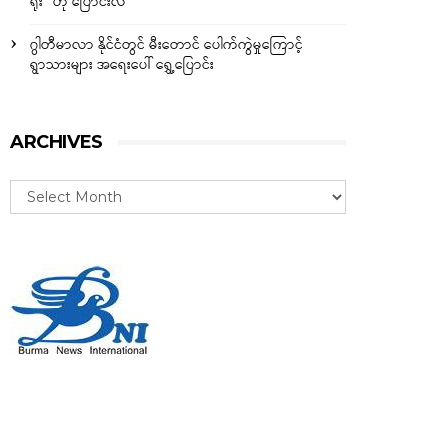
ရိုး” ဟု ပြောင်းလဲ
ဂွါတီမာလာ နိုင်ငံတွင် မီးတောင် ပေါက်ကွဲမှုကြောင့်
ရွာသားများ အရေးပေါ် ရွှေ့ပြောင်း
ARCHIVES