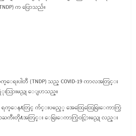
ါတီ (TNDP) က ပြောသည်။
ဖိဳးတိုးတက္ေရးပါတီ (TNDP) သည္ COVID-19 ကာလအတြင္း
ည္းရံုးသြားမည္ဟု ေျပာသည္။
၈ ရက္ေန႔တြင္ က်င္းပမည့္ အေထြေထြေရြးေကာက္ပြဲ
ေဒသႀကီးတို႔အတြင္း ေရြးေကာက္ပြဲဝင္သြားမည္ဟု လည္း