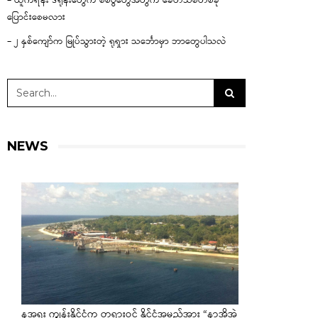
– ယူကရိန်း ဒရုန်းတွေက စစ်ပွဲတွေအတွက် ခေတ်သစ်တစ်ခု
ပြောင်းစေမလား
– ၂ နှစ်ကျော်က မြုပ်သွားတဲ့ ရုရှား သင်္ဘောမှာ ဘာတွေပါသလဲ
NEWS
နအူရူး ကျွန်းနိုင်ငံက တရားဝင် နိုင်ငံအမည်အား “နာအိုအဲ