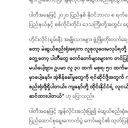
များ ဦးဆောင်ပြီး အွန်လိုင်းမှ မဲဆွယ်စည်းရုံးသွ
ပါတီအနေဖြင့် ၂၀၂၀ ပြည်နှစ် နိုဝင်ဘာလ ၈ ရက်န
ပြည်နယ်နှင့် စစ်ကိုင်းတိုင်း ဒေသကြီးတို့အတွင
တိုင်းလိုင်(ရှမ်းနီ) အမျိုးသားများ ဖွံ့ဖြိုးတိုးတက
တော့ မဲဆွယ်စည်းရုံးရေးက လူစုလူဝေးမလုပ်ရတို့ ဘာ
တွေ့တော့ ပါတီတွေ တော်တော်များများက တင်ပ
မယ်ပေါ့ဗျာ။ ဥပမာ လူ ၃၀ ထက် မစုရ၊ ၅၀ ထက်မ
မှာပေါ့နော်။ အဲ့စိန်ခေါ်မှုတွေကို ရင်ဆိုင်ဖို့အတ
စည်းရုံးဖို့ရှိပါတယ်။ ကျနော်တို့ ထိုင်းနိုင်ငံရဲ့ လ
ဆင်ထားပါတယ်”
ဟု ပြောသည်။
ပါတီအနေဖြင့် အွန်လိုင်းအသုံးပြု၍ မဲဆွယ်စည်းရ
ပြည်ထောင်စုရွေးကောက်ပွဲ ကော်မရှင်၏ ထုတ်ပြ