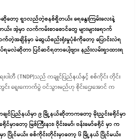
ဆိုတော့ ရွာလည်တဲ့စနစ်ရှိတယ်။ ရေနွေးကြမ်းလေးနဲ့
တယ်။ အဲ့မှာ လက်ကမ်းစာစောင်တွေ များများရောက်
ဲ့အချိန်မှာ မဲဆွယ်စည်းရုံးမှုပုံစံကိုတော့ ပြောင်းလဲရ
ိုလုပ်ရမလဲဆိုတာ ပြင်ဆင်ရတာပေါ့ဗျာ။ နည်းလမ်းရှာထားရ
တက်ရေးပါတီ (TNDP)သည် ကချုင်ပြည်နယ်နှင့် စစ်ကိုင်း တိုင်း
်အတွင်း ရွေးကောက်ပွဲ ဝင်သွားမည်ဟု စိုင်းဌေးအောင် က
ကချင်ပြည်နယ်မှာ ၉ မြို့နယ်ဆိုတာကတော့ မိုးညှင်းခရိုင်မှာ
ခရိုင်မှာတော့ မြစ်ကြီးနား၊ ဝိုင်းမော်၊ ဗန်းမော်ခရိုင် မှာ က
မှာ ပြိုင်မယ်။ စစ်ကိုင်းတိုင်းမှာတော့ ၆ မြို့နယ် ပြိုင်မယ်။