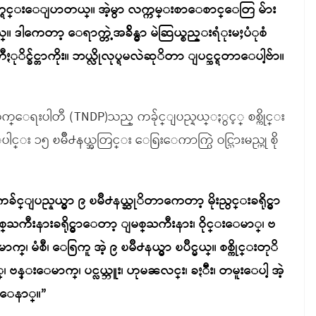
္ရင္းေျပာတယ္။ အဲ့မွာ လက္ကမ္းစာေစာင္ေတြ မ်ား
ါကေတာ့ ေရာက္တဲ့အခ်ိန္မွာ မဲဆြယ္စည္းရံုးမႈပံုစံ
င္ခ်င္တာကိုး။ ဘယ္လိုလုပ္ရမလဲဆုိတာ ျပင္ဆင္ရတာေပါ့ဗ်ာ။
းတိုးတက္ေရးပါတီ (TNDP)သည္ ကခ်ုင္ျပည္နယ္ႏွင့္ စစ္ကိုင္း
 ၁၅ ၿမိဳ႕နယ္အတြင္း ေရြးေကာက္ပြဲ ဝင္သြားမည္ဟု စို
ကခ်င္ျပည္နယ္မွာ ၉ ၿမိဳ႕နယ္ဆုိတာကေတာ့ မိုးညွင္းခရိုင္မွာ
စ္ႀကီးနားခရိုင္မွာေတာ့ ျမစ္ႀကီးနား၊ ဝိုင္းေမာ္၊ ဗ
မံစီ၊ ေရြကူ အဲ့ ၉ ၿမိဳ႕နယ္မွာ ၿပိဳင္မယ္။ စစ္ကိုင္းတုိ
ဗန္းေမာက္၊ ပင္လယ္ဘူး၊ ဟုမၼလင္း၊ ခႏၱီး၊ တမူးေပါ့ အဲ့
ပါ့ေနာ္။”