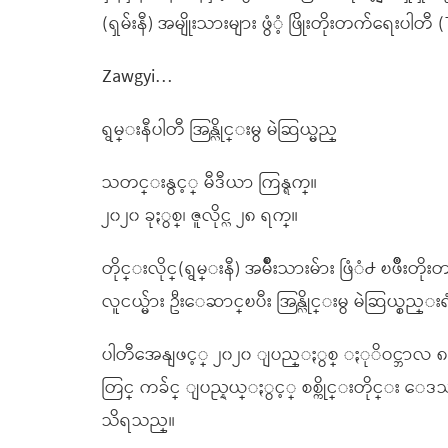
(ရှမ်းနီ) အမျိုးသားများ ဖွံံ့ ဖြိုးတိုးတက်ရေးပ
Zawgyi…
ရွမ္းနီပါတီ အြန္လိုင္းမွ မဲဆြယ္မည္
သတင္းနွင့္ မီဒီယာ ကြန္ရက္။
၂၀၂၀ ခုႏွစ္၊ ဇူလိုင္လ ၂၈ ရက္။
တိုင္းလိုင္(ရွမ္းနီ) အမ်ိဳးသားမ်ား ဖြံံ႕ ၿ
လူငယ္မ်ား ဦးေဆာင္ၿပီး အြန္လိုင္းမွ မဲဆြယ္စ
ပါတီအေနျဖင့္ ၂၀၂၀ ျပည္ႏွစ္ ႏုိဝင္ဘာလ 
တြင္ ကခ်င္ ျပည္နယ္ႏွင့္ စစ္ကိုင္းတိုင္း 
သိရသည္။