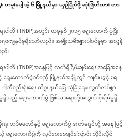
 တမူးပေါ့ အဲ့ ၆ မြို့နယ်မှာ ယှဉ်ပြိုင်ဖို့ ဆုံးဖြတ်ထား တာ
းတက်ရေးပါတီ (TNDP)အတွင်း ယခုနှစ် ၂၀၁၅ ရွေးကောက် ပွဲပြီး
ျေနပ်မှုရှိသော်လည်း၊ အမျိုးသမီးများပါဝင်မှုမှာ အလွန်
သည်။
ုးတက်ရေးပါတီ (TNDP)အနေဖြင့် လက်ရှိငြိမ်းချမ်းရေး အခြေအနေ
ရွေးကောက်ပွဲဝင်မည့် မြို့နယ်အချို့တွင် ကျင်းပခွင့် မရ
့် ပါတီစည်းရုံးရေး ကိစ္စ၊ နယ်မြေ လုံခြုံရေး၊ လွတ်လပ်စွာ
ုရှိသည့် ရွေးကောက်ပွဲ ဖြစ်လာရေးတို့အတွက် စိုးရိမ်မှုရှိ
ရ၊ တပ်မတော်နှင့် ရွေးကောက်ပွဲ ကော်မရှင်တို့ အနေ ဖြင့်
ည့် ရွေးကောက်ပွဲကို လုပ်ပေးစေချင်ကြောင်း တိုင်းလိုင်