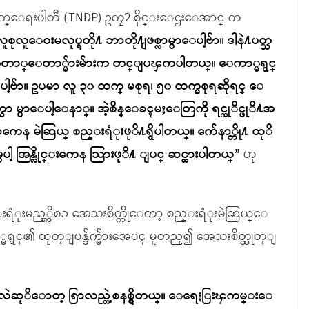
းတိုးတက္ေရးပါတီ (TNDP) ဥကၠ႒ စိုင္းေဌးေအာင္ က
ူေဝးမလုပ္ရတို႔ ဘာတို႔ျဖစ္လာမွာေပါ့ဗ်ာ။ ဒါနဲ႔ပတ္သ
 ေတာ္ေတာ္မ်ားမ်ားက တင္ျပၾကပါတယ္။ ေကာ္မရွင္
ာ။ ဥပမာ လူ ၃၀ ထက္ မစုရ၊ ၅၀ ထက္မစုရဆုိရင္ ေ
ွာေပါ့ေနာ္။ အဲ့စိန္ေခၚမႈေတြကို ရင္ဆုိင္ဖုိ႔အ
ီယာကေန မဲဆြယ္ စည္းရံုးဖုိ႔ရွိပါတယ္။ က်ေနာ္တို႔ ထုိ
ပါ့ အြန္လိုင္းကေန သြားဖုိ႔ ျပင္ ဆင္ထားပါတယ္”
ဟု
ည္းရံုးမည့္ကိစၥ အေသးစိတ္ကိုေတာ့ စည္းရံုးမဲဆြယ္ေ
င္၏ ထုတ္ျပန္ခ်က္မ်ားအေပၚ မူတည္၍ အေသးစိတ္ထုတ္ျ
ွိလဲဆုိောတ့ ရြာလည္တဲ့စနစ္ရွိတယ္။ ေရေႏြးၾကမ္းေ