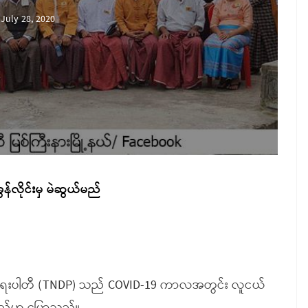
July 28, 2020
အွန်လိုင်းမှ မဲဆွယ်မည်
းတိုးတက်ရေးပါတီ (TNDP) သည် COVID-19 ကာလအတွင်း လူငယ်