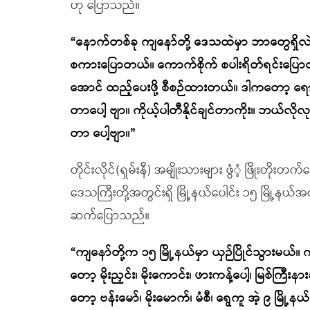
ဟု ပြောသည်။
“နောက်တစ်ခု ကျနော်တို့ ဒေသထဲမှာ ဘာတွေရှိလဲ
စကားပြောတယ်။ ကောက်စိုက် စပါးရိတ်ရင်းပြော
အောင် ထည့်ပေးဖို့ စီစဉ်ထားတယ်။ ဒါကတော့ ရောက်တ
တာပေါ့ ဗျာ။ ကိုယ့်ပါတီနိုင်ချင်တာကိုး။ ဘယ်လ
တာ ပေါ့ဗျာ။”
တိုင်းလိုင်(ရှမ်းနီ) အမျိုးသားများ ဖွံံ့ ဖြိုးတိုး
ဒေသကြီးတို့အတွင်းရှိ မြို့နယ်ပေါင်း ၁၅ မြို့နယ
ဆက်ပြောသည်။
“ကျနော်တို့က ၁၅ မြို့နယ်မှာ ယှဉ်ပြိုင်သွားမယ်။ 
တော့ မိုးညှင်း၊ မိုးကောင်း၊ ဖားကန့်ပေါ့၊ မြစ်ကြီးနား
တော့ ဗန်းမော်၊ မိုးမောက်၊ မံစီ၊ ရွေကူ အဲ့ ၉ မြို့နယ်