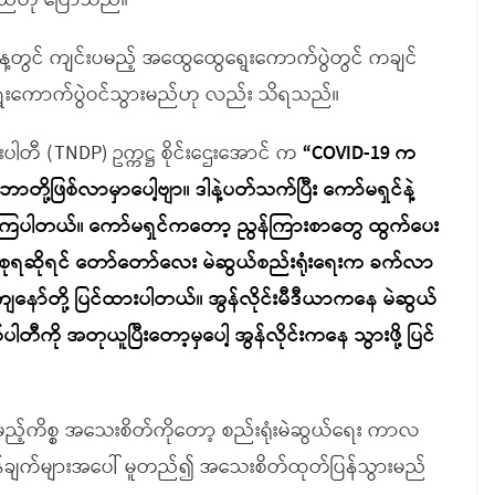
ားမည်ဟု ပြောသည်။
ေ့တွင် ကျင်းပမည့် အထွေထွေရွေးကောက်ပွဲတွင် ကချင်
်း ရွေးကောက်ပွဲဝင်သွားမည်ဟု လည်း သိရသည်။
်ရေးပါတီ (TNDP) ဥက္ကဋ္ဌ စိုင်းဌေးအောင် က
“COVID-19 က
တို့ဖြစ်လာမှာပေါ့ဗျာ။ ဒါနဲ့ပတ်သက်ပြီး ကော်မရှင်နဲ့
ြကြပါတယ်။ ကော်မရှင်ကတော့ ညွန်ကြားစာတွေ ထွက်ပေး
စုရဆိုရင် တော်တော်လေး မဲဆွယ်စည်းရုံးရေးက ခက်လာ
ွက် ကျနော်တို့ ပြင်ထားပါတယ်။ အွန်လိုင်းမီဒီယာကနေ မဲဆွယ်
ူငယ်ပါတီကို အတုယူပြီးတော့မှပေါ့ အွန်လိုင်းကနေ သွားဖို့ ပြင်
ုံးမည့်ကိစ္စ အသေးစိတ်ကိုတော့ စည်းရုံးမဲဆွယ်ရေး ကာလ
န်ချက်များအပေါ် မူတည်၍ အသေးစိတ်ထုတ်ပြန်သွားမည်