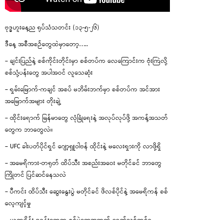
ဗုဒ္ဓဟူးနေ့ည ရုပ်သံသတင်း (၁၃-၅-၂၆)
ဒီနေ့ အစီအစဉ်တွေထဲမှာတော့…..
– ချင်းပြည်နဲ့ စစ်ကိုင်းတိုင်းမှာ စစ်တပ်က လေကြောင်းက ဗုံးကြဲလို့
စစ်သုံ့ပန်းတွေ အပါအဝင် လူသေဆုံး
– ရှမ်းမြောက်-ကချင် အစပ် မဘိမ်းဘက်မှာ စစ်တပ်က အင်အား
အမြောက်အများ တိုးချဲ့
– ထိုင်းရောက် မြန်မာတွေ လုံခြုံရေးနဲ့ အလုပ်လုပ်ဖို့ အကန့်အသတ်
တွေက ဘာတွေလဲ။
– UFC ခါးပတ်ပိုင်ရှင် ဂျော့ရှူဝါဗန် ထိုင်းနဲ့ မလေးရှားကို လာဖို့ရှိ
– အမေရိကား-တရုတ် ထိပ်သီး အစည်းအဝေး မတိုင်ခင် ဘာတွေ
ကြိုတင် ပြင်ဆင်နေသလဲ
– ပီကင်း ထိပ်သီး ဆွေးနွေးပွဲ မတိုင်ခင် ဖိလစ်ပိုင်နဲ့ အမေရိကန် စစ်
လေ့ကျင့်မှု