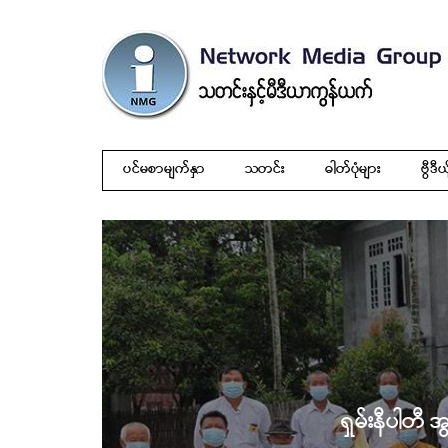
ပင်မစာမျက်နှာ
သတင်း
ဓါတ်ပုံများ
ဗွီဒီယ
ရှမ်းနီပါတီ အ