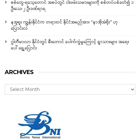
စစ်တွေ-ရသေ့တောင် အစပ်တွင် ငါးဖမ်းသမားများကို စစ်တပ်ပစ်ခတ်၍ ၁
ဦးသေ၊ ၂ ဦးဒဏ်ရာရ
နအူရူး ကျွန်းနိုင်ငံက တရားဝင် နိုင်ငံအမည်အား “နာအိုအဲရိုး” ဟု
ပြောင်းလဲ
ဂွါတီမာလာ နိုင်ငံတွင် မီးတောင် ပေါက်ကွဲမှုကြောင့် ရွာသားများ အရေး
ပေါ် ရွှေ့ပြောင်း
ARCHIVES