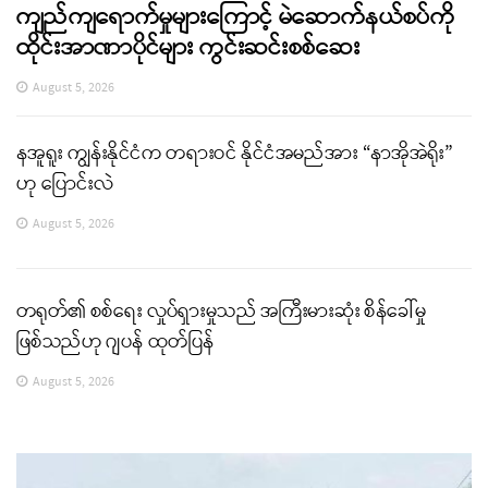
ကျည်ကျရောက်မှုများကြောင့် မဲဆောက်နယ်စပ်ကို
ထိုင်းအာဏာပိုင်များ ကွင်းဆင်းစစ်ဆေး
August 5, 2026
နအူရူး ကျွန်းနိုင်ငံက တရားဝင် နိုင်ငံအမည်အား “နာအိုအဲရိုး”
ဟု ပြောင်းလဲ
August 5, 2026
တရုတ်၏ စစ်ရေး လှုပ်ရှားမှုသည် အကြီးမားဆုံး စိန်ခေါ်မှု
ဖြစ်သည်ဟု ဂျပန် ထုတ်ပြန်
August 5, 2026