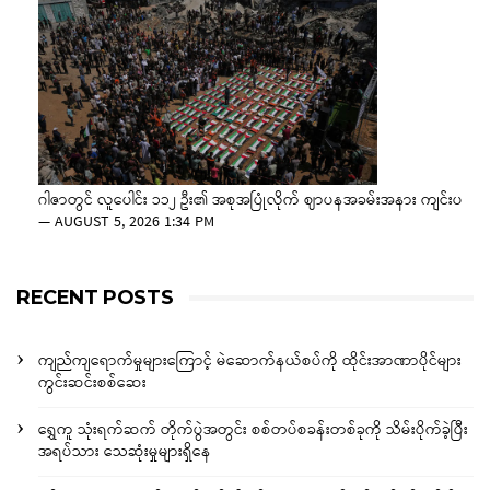
ဂါဇာတွင် လူပေါင်း ၁၁၂ ဦး၏ အစုအပြုံလိုက် ဈာပနအခမ်းအနား ကျင်းပ
—
AUGUST 5, 2026 1:34 PM
RECENT POSTS
ကျည်ကျရောက်မှုများကြောင့် မဲဆောက်နယ်စပ်ကို ထိုင်းအာဏာပိုင်များ
ကွင်းဆင်းစစ်ဆေး
ရွှေကူ သုံးရက်ဆက် တိုက်ပွဲအတွင်း စစ်တပ်စခန်းတစ်ခုကို သိမ်းပိုက်ခဲ့ပြီး
အရပ်သား သေဆုံးမှုများရှိနေ