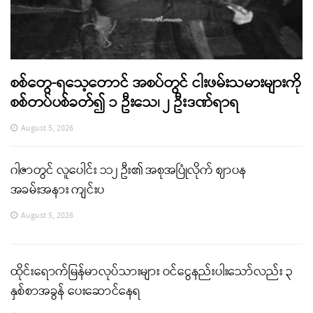
စစ်တွေ-ရသေ့တောင် အစပ်တွင် ငါးဖမ်းသမားများကို
စစ်တပ်ပစ်ခတ်၍ ၁ ဦးသေ၊ ၂ ဦးဒဏ်ရာရ
August 5, 2026
ဂါဇာတွင် လူပေါင်း ၁၁၂ ဦး၏ အစုအပြုံလိုက် ဈာပန
အခမ်းအနား ကျင်းပ
August 5, 2026
ထိုင်းရောက်မြန်မာလုပ်သားများ ဝင်ငွေနည်းပါးသော်လည်း ၃
နှစ်စာအခွန် ပေးဆောင်နေရ