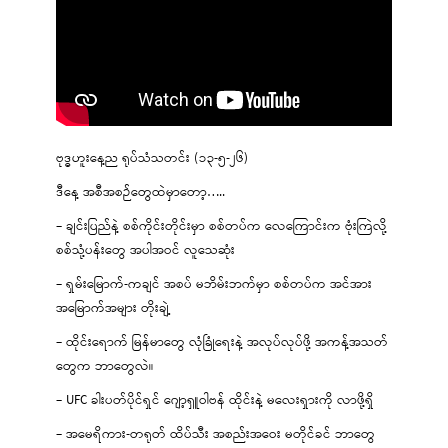
ဗုဒ္ဓဟူးနေ့ည ရုပ်သံသတင်း (၁၃-၅-၂၆)
ဒီနေ့ အစီအစဉ်တွေထဲမှာတော့…..
– ချင်းပြည်နဲ့ စစ်ကိုင်းတိုင်းမှာ စစ်တပ်က လေကြောင်းက ဗုံးကြဲလို့
စစ်သုံ့ပန်းတွေ အပါအဝင် လူသေဆုံး
– ရှမ်းမြောက်-ကချင် အစပ် မဘိမ်းဘက်မှာ စစ်တပ်က အင်အား
အမြောက်အများ တိုးချဲ့
– ထိုင်းရောက် မြန်မာတွေ လုံခြုံရေးနဲ့ အလုပ်လုပ်ဖို့ အကန့်အသတ်
တွေက ဘာတွေလဲ။
– UFC ခါးပတ်ပိုင်ရှင် ဂျော့ရှူဝါဗန် ထိုင်းနဲ့ မလေးရှားကို လာဖို့ရှိ
– အမေရိကား-တရုတ် ထိပ်သီး အစည်းအဝေး မတိုင်ခင် ဘာတွေ