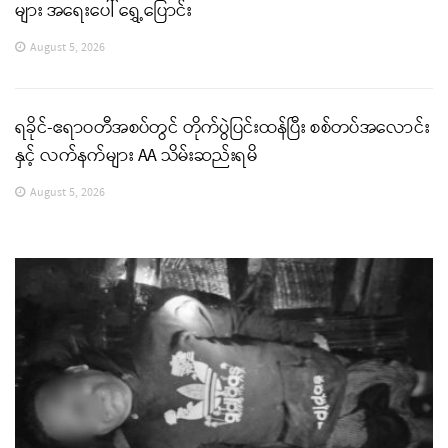
များ အရေးပေါ် ရွှေ့ပြောင်း
August 5, 2026
ရခိုင်-ဧရာဝတီအစပ်တွင် တိုက်ပွဲပြင်းထန်ပြီး စစ်တပ်အလောင်း
နှင့် လက်နက်များ AA သိမ်းဆည်းရမိ
August 5, 2026