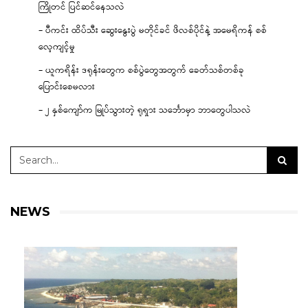
ကြိုတင် ပြင်ဆင်နေသလဲ
– ပီကင်း ထိပ်သီး ဆွေးနွေးပွဲ မတိုင်ခင် ဖိလစ်ပိုင်နဲ့ အမေရိကန် စစ်
လေ့ကျင့်မှု
– ယူကရိန်း ဒရုန်းတွေက စစ်ပွဲတွေအတွက် ခေတ်သစ်တစ်ခု
ပြောင်းစေမလား
– ၂ နှစ်ကျော်က မြုပ်သွားတဲ့ ရုရှား သင်္ဘောမှာ ဘာတွေပါသလဲ
NEWS