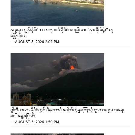
နအူရူး ကျွန်းနိုင်ငံက တရားဝင် နိုင်ငံအမည်အား “နာအိုအဲရိုး” ဟု
ပြောင်းလဲ
—
AUGUST 5, 2026 2:02 PM
ဂွါတီမာလာ နိုင်ငံတွင် မီးတောင် ပေါက်ကွဲမှုကြောင့် ရွာသားများ အရေး
ပေါ် ရွှေ့ပြောင်း
—
AUGUST 5, 2026 1:50 PM