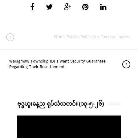
Ethnic Parties Reflect on Election Losses
Waingmaw Township IDPs Want Security Guarantee
Regarding Their Resettlement
ဗုဒ္ဓဟူးနေ့ည ရုပ်သံသတင်း (၁၃-၅-၂၆)