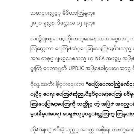
သတင္းႏွင့္ မီဒီယာကြန္ရက္။
၂၀၂၀ ခုႏွစ္၊ ဒီဇင္ဘာလ ၁၂ ရက္။
လက္ရွိျဖစ္ေပၚတိုးတက္ေနေသာ တပ္မေတာ္၊ အစို
လြတ္သေဘာ ေတြ႕ဆံုေဆြးေႏြးမႈမ်ားသည္ အ
အား တစ္ရပ္ ျဖစ္ေစသည္ ဟု NCA အပစ္ရပ္ အဖ
ပူးတြဲ ေကာ္မတီ UPDJC အဖြဲ႔ေခါင္းေဆာင္ ဗ
ဗိုလ္မႉးႀကီး စိုင္းငင္းက
“ေ႐ြးေကာက္ပြဲမက်င္း
ႏိုင္ ေရး ေတြ႕ဆုံညႇိႏႈိင္းမႈေတြ၊ ၿငိမ
ဆြးေႏြးမႈေတြကို သက္ဆိုင္ တဲ့ အဖြဲ႕ အစ
မ္းခ်မ္းေရး ေရွ႕လုပ္ငန္းစဥ္အတြက္ တြန္း
ထို႔အျပင္ ၿပီးခဲ့သည့္ အပတ္က အစိုးရ၊ လႊတ