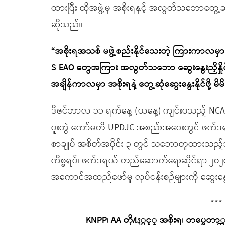
ထားပြီး ထိုအဖွဲ့မှ အစိုးရနှင့် အလွတ်သဘောတွေ့ဆုံ
ဆိုသည်။
“အစိုးရအသစ် မဖွဲ့စည်းနိုင်သေးတဲ့ ကြားကာလမှာ ငြိ
S EAO တွေအကြား အလွတ်သဘော ဆွေးနွေးညှိနှိုင်းသွ
အချိန်ကာလမှာ အစိုးရနဲ့ တွေ့ဆုံဆွေးနွေးနိုင်ဖို့
ဒီဇင်ဘာလ ၁၁ ရက်နေ့ (ယနေ့) ကျင်းပသည့် NCA-S E
ပူးတွဲ ကော်မတီ UPDJC အစည်းအဝေးတွင် ဖက်ဒရယ
စာချုပ် အစိတ်အပိုင်း ၃ တွင် သဘောတူထားသည့်အတိုင
ကိစ္စရပ်၊ ဖက်ဒရယ် တည်ဆောက်ရေးဆိုင်ရာ ၂၀၂၀ 
အကောင်အထည်ဖော်မှု လုပ်ငန်းစဉ်များကို ဆွေးန
***
KNPP၊ AA တို႔ႏွင့္ အစိုးရ၊ တပ္မေ