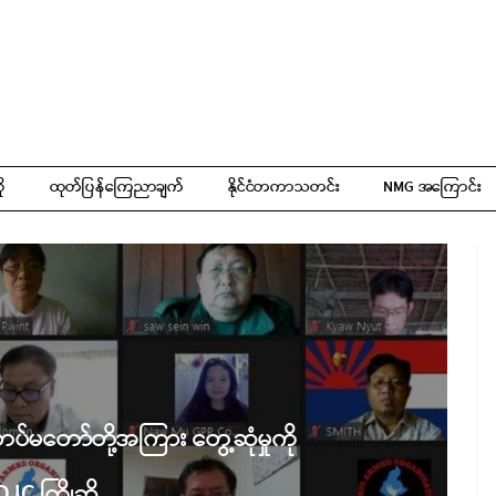
ို
ထုတ်ပြန်ကြေညာချက်
နိုင်ငံတကာသတင်း
NMG အကြောင်း
၊ တပ်မတော်တို့အကြား တွေ့ဆုံမှုကို
JC ကြိုဆို