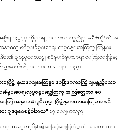
းရ ႏွင့္ တိုင္းရင္းသား လက္နက္ကိုင္ အခ်ိဳ႕တို႔၏ အ
နာဂတ္ ၿငိမ္းခ်မ္းေရး လုပ္ငန္းအတြက္ တြန္း
ြဲ႔မ်ား၏ ျပည္ေထာင္စု ၿငိမ္းခ်မ္းေရး ေဆြးေႏြးမႈ
ိုလ္မႉးႀကီး စိုင္းငင္းက ေျပာသည္။
ပႏိုင္တဲ့ နယ္ေျမေတြမွာ ေ႐ြးေကာက္ပြဲ ျပန္လည္က်င္းပ
္းခ်မ္းေရးလုပ္ငန္းစဥ္အတြက္ အလြတ္သေဘာ ေ
ည္းေတြ အၾကား ျပဳလုပ္ႏိုင္ခဲ့ၾကတာေတြဟာ ၿငိ
အား ျဖစ္ေစခဲ့ပါတယ္”
ဟု ေျပာသည္။
္ေတာ္၊ တပ္မေတာ္တို႔၏ ေဆြးေႏြးပြဲမွ ဘံုသေဘာထား