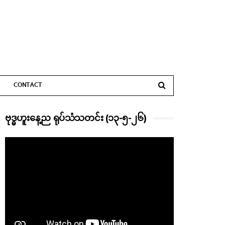
CONTACT
ဗုဒ္ဓဟူးနေ့ည ရုပ်သံသတင်း (၁၃-၅-၂၆)