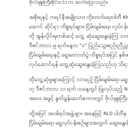
ဗိုလ်မှူးကြီးစိုင်းငင်း က ဆက်ပြောသည်။
အစိုးရနှင့် ကရင်နီအမျိုးသား တိုးတက်ရေးပါတီ
ဆောင် ဆိုင်ရာ ကိစ္စရပ်များ၊ ငြိမ်းချမ်းရေး လုပ်ငန
ကို အွန်လိုင်းမှတစ်ဆင့် တွေ့ ဆုံဆွေးနွေးခဲ့ကြ သ
ဒီဇင်ဘာလ ၉ ရက်နေ့က “ဝ” ပြည်သွေးစည်းညီညွှတ
ငြိမ်းချမ်းရေးနှင့် ရွေးကောက်ပွဲ ကိစ္စရပ်အပြင်
လုပ်ဆောင်ရန် တွေ့ဆုံဆွေးနွေးခဲ့ကြသည်ဟု သိ
ထိုတွေ့ဆုံမှုများကြောင့် လာမည့် ငြိမ်းချမ်းရေး
ဟု ဒီဇင်ဘာလ ၁၁ ရက် ယနေ့တွင် ပြုလုပ်သည့် N
အဝေး အဖွင့် နှုတ်ခွန်းဆက်စကားတွင် ဗိုလ်မှူးကြီး
ထို့အပြင် အပစ်ရပ်အဖွဲ့များ အနေဖြင့် NLD ပါတီ
ငြိမ်းချမ်းရေး ရှေ့လုပ်ငန်းစဉ်များအတွက် ဆွေးနွေးနို