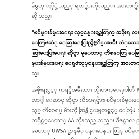
ခ်မွတ္ ႏိုင္ခဲ့သည့္ ရလဒ္မ်ားကိုလည္း အားတက္မ
ဆို သည္။
“ၿငိမ္းခ်မ္းေရး လုပ္ငန္းစဥ္အတြက္ အစိုးရ လ
ေတြ႕ဆံု ေဆြးေႏြးညွိႏႈိင္းၿပီး ဘံုသေဘာထ
ဆြးေႏြးေရး ဆိုင္ရာ မူေဘာင္ ကိစၥေတြ ေ
မ္းခ်မ္းေရး ေရွ႕လုပ္ငန္းစဥ္အတြက္ အားတက
ည္။
အစိုးရႏွင့္ ကရင္နီအမ်ိဳးသား တိုးတက္ေရးပ
ဘာ္ဒါ ေဆာင္ ဆိုင္ရာ ကိစၥရပ္မ်ား၊ ၿငိမ္းခ်မ္း
ည့္ ကိစၥရပ္ မ်ားကို အြန္လိုင္းမွတစ္ဆင့္ 
ကၡိဳင္တပ္ေတာ္ AA တို႔သည္ လည္း ဒီဇင္ဘ
မေတာ္ UWSA ဌာနခ်ဳပ္ ပန္းဆန္း တြင္ ၿငိမ္း