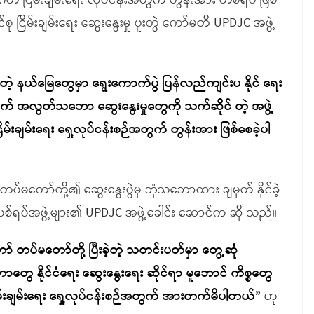
 ငြိမ်းချမ်းရေး လုပ်ငန်းအတွက် တွန်းအား တစ်ရပ် ဖြစ်
ြိမ်းချမ်းရေး ဆွေးနွေးမှု ပူးတွဲ ကော်မတီ UPDJC အဖွဲ့
်တဲ့ နယ်မြေတွေမှာ ရွေးကောက်ပွဲ ပြန်လည်ကျင်းပ နိုင် ရေး
စဉ်အတွက် အလွတ်သဘော ဆွေးနွေးမှုတွေကို သက်ဆိုင် တဲ့ အဖွဲ့
းချမ်းရေး ရှေ့လုပ်ငန်းစဉ်အတွက် တွန်းအား ဖြစ်စေခဲ့ပါ
 တပ်မတော်တို့၏ ဆွေးနွေးပွဲမှ ဘုံသဘောထား ချမှတ် နိုင်ခဲ့
ရပ်အဖွဲ့များ၏ UPDJC အဖွဲ့ခေါင်း ဆောင်က ဆို သည်။
ော် တပ်မတော်တို့ ပြီးခဲ့တဲ့ သတင်းပတ်မှာ တွေ့ဆုံ
ဲ့တာတွေ နိုင်ငံရေး ဆွေးနွေးရေး ဆိုင်ရာ မူဘောင် ကိစ္စတွေ
ိမ်းချမ်းရေး ရှေ့လုပ်ငန်းစဉ်အတွက် အားတက်မိပါတယ်”
ဟု