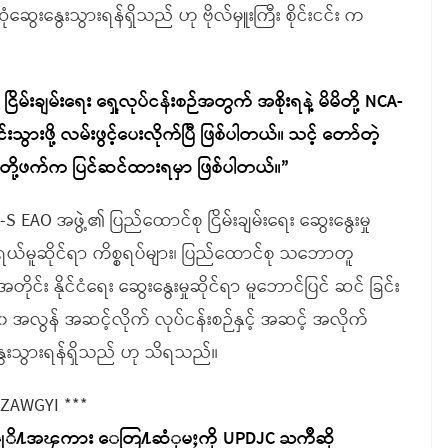
ဆွေးနွေးသွားရန်ရှိသည် ဟု ဗိုလ်မှူးကြီး စိုင်းငင်း က
မ်းချမ်းရေး ရှေ့လုပ်ငန်းစဉ်အတွက် အစိုးရနဲ့ မိမိတို့ NCA-
ားဖို့ လမ်းဖွင့်ပေးလိုက်ပြီ ဖြစ်ပါတယ်။ သင့် တော်တဲ့
 မိမိတို့ဖက်က ပြင်ဆင်ထားရမှာ ဖြစ်ပါတယ်။”
AO အဖွဲ့၏ ပြည်ထောင်စု ငြိမ်းချမ်းရေး ဆွေးနွေးမှု
်မူဆိုင်ရာ ကိစ္စရပ်များ၊ ပြည်ထောင်စု သဘောတူ
်း နိုင်ငံရေး ဆွေးနွေးမှုဆိုင်ရာ မူဘောင်ပြင် ဆင် ခြင်း
အလွန် အဆင့်လိုက် လုပ်ငန်းစဉ်နှင့် အဆင့် အလိုက်
ွေးသွားရန်ရှိသည် ဟု သိရသည်။
 ZAWGYI ***
တာ္တုိ႔အၾကား ေတြ႔ဆံုမႈကို UPDJC ႀကိဳဆို