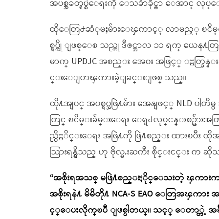
အပစ္အခတ္ရပ္စဲေရးကို ေသခ်ာခိုင္မာ ေအာင္ 
ထိုေတြ႕ဆံုမႈမ်ားေၾကာင့္ လာမည့္ ၿငိမ္
စ္ရပ္ကို ျဖစ္ေစ သည္ဟု ဒီဇင္ဘာလ ၁၁ ရက္ ယေန႔
မာက္ UPDJC အစည္း အေ၀း အဖြင့္ ႏႈတ္ခြန္းဆက
င္းေျပာၾကားခဲ့ျခင္းျဖစ္ သည္။
ထို႔အျပင္ အပစ္ရပ္အဖြဲ႔မ်ား အေနျဖင့္ NLD 
တြင္ ၿငိမ္းခ်မ္းေရး ေရွ႕လုပ္ငန္းစဥ္မ်ား
ညွိႏႈိင္းေရး အဖြဲ႔ကို ဖြဲ႔စည္း ထားၿပီး ထ
သြားရန္ရွိသည္ ဟု ဗိုလ္မႉးႀကီး စိုင္းငင္း က ဆို
“အစိုးရအသစ္ မဖြဲ႔စည္းႏိုင္ေသးတဲ့ ၾကားက
အစိုးရနဲ႔ မိမိတို႔ NCA-S EAO ေတြအၾကား 
င့္ေပးလိုက္ၿပီ ျဖစ္ပါတယ္။ သင့္ ေတာ္တဲ့ အခ်