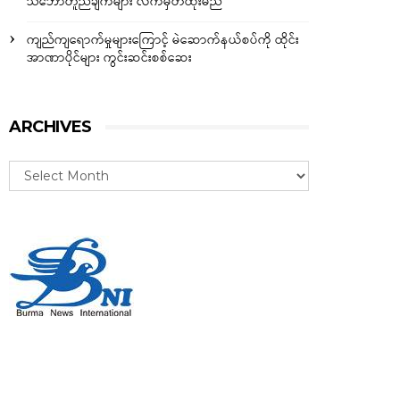
သဘောတူညီချက်များ လက်မှတ်ထိုးမည်
ကျည်ကျရောက်မှုများကြောင့် မဲဆောက်နယ်စပ်ကို ထိုင်း
အာဏာပိုင်များ ကွင်းဆင်းစစ်ဆေး
ARCHIVES