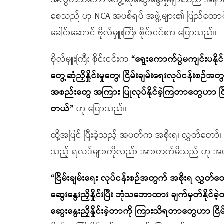
အလွတ်သဘော တွေ့ဆုံဆွေးနွေးမှုများသည် အနာဂတ်
စေသည် ဟု NCA အပစ်ရပ် အဖွဲ့များ၏ ပြည်ထောင်စု င
ခေါင်းဆောင် ဗိုလ်မှူးကြီး စိုင်းငင်းက ပြောသည်။
ဗိုလ်မှူးကြီး စိုင်းငင်းက
“ရွေးကောက်ပွဲမကျင်းပနိုင
တွေ့ဆုံညှိနှိုင်းမှုတွေ၊ ငြိမ်းချမ်းရေးလုပ်ငန်း
အစည်းတွေ အကြား ပြုလုပ်နိုင်ခဲ့ကြတာတွေဟာ ငြိမ်
တယ်”
ဟု ပြောသည်။
ထို့အပြင် ပြီးခဲ့သည့် အပတ်က အစိုးရ၊ လွှတ်တော်၊
သည့် ရလဒ်များကိုလည်း အားတက်မိသည် ဟု အပစ်
“ငြိမ်းချမ်းရေး လုပ်ငန်းစဉ်အတွက် အစိုးရ လွှတ်တ
ဆွေးနွေးညှိနှိုင်းပြီး ဘုံသဘောထား ချက်မှတ်နိုင်ခ
ဆွေးနွေးညှိနှိုင်းခဲ့တာကို ကြားသိရတာတွေဟာ ငြ