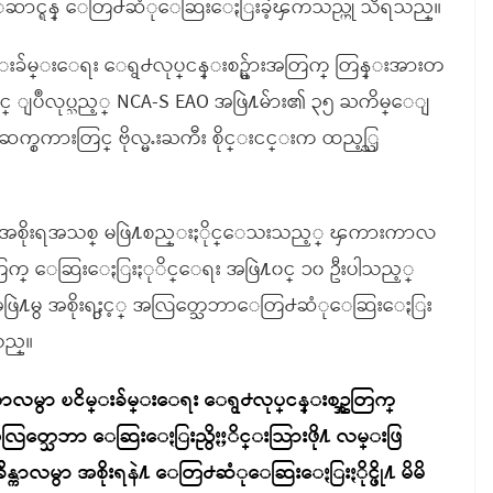
လုပ္ေဆာင္ရန္ ေတြ႕ဆံုေဆြးေႏြးခဲ့ၾကသည္ဟု သိရသည္။
းခ်မ္းေရး ေရွ႕လုပ္ငန္းစဥ္မ်ားအတြက္ တြန္းအားတ
တြင္ ျပဳလုပ္သည့္ NCA-S EAO အဖြဲ႔မ်ား၏ ၃၅ ႀကိမ္ေျ
္စကားတြင္ ဗိုလ္မႉးႀကီး စိုင္းငင္းက ထည့္သြ
ပါတီမွ အစိုးရအသစ္ မဖြဲ႔စည္းႏိုင္ေသးသည့္ ၾကားကာလ
အတြက္ ေဆြးေႏြးႏုိင္ေရး အဖြဲ႔၀င္ ၁၀ ဦးပါသည့္
ိုအဖြဲ႔မွ အစိုးရႏွင့္ အလြတ္သေဘာေတြ႕ဆံုေဆြးေႏြး
သည္။
ာလမွာ ၿငိမ္းခ်မ္းေရး ေရွ႕လုပ္ငန္းစဥ္အတြက္
အလြတ္သေဘာ ေဆြးေႏြးညွိႏႈိင္းသြားဖို႔ လမ္းဖြ
ိန္ကာလမွာ အစိုးရနဲ႔ ေတြ႕ဆံုေဆြးေႏြးႏိုင္ဖို႔ မိမိ