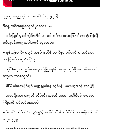
ဗုဒ္ဓဟူးနေ့ည ရုပ်သံသတင်း (၁၃-၅-၂၆)
ဒီနေ့ အစီအစဉ်တွေထဲမှာတော့…..
– ချင်းပြည်နဲ့ စစ်ကိုင်းတိုင်းမှာ စစ်တပ်က လေကြောင်းက ဗုံးကြဲလို့
စစ်သုံ့ပန်းတွေ အပါအဝင် လူသေဆုံး
– ရှမ်းမြောက်-ကချင် အစပ် မဘိမ်းဘက်မှာ စစ်တပ်က အင်အား
အမြောက်အများ တိုးချဲ့
– ထိုင်းရောက် မြန်မာတွေ လုံခြုံရေးနဲ့ အလုပ်လုပ်ဖို့ အကန့်အသတ်
တွေက ဘာတွေလဲ။
– UFC ခါးပတ်ပိုင်ရှင် ဂျော့ရှူဝါဗန် ထိုင်းနဲ့ မလေးရှားကို လာဖို့ရှိ
– အမေရိကား-တရုတ် ထိပ်သီး အစည်းအဝေး မတိုင်ခင် ဘာတွေ
ကြိုတင် ပြင်ဆင်နေသလဲ
– ပီကင်း ထိပ်သီး ဆွေးနွေးပွဲ မတိုင်ခင် ဖိလစ်ပိုင်နဲ့ အမေရိကန် စစ်
လေ့ကျင့်မှု