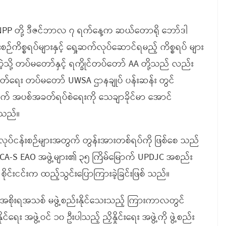
 KNPP တို့ ဒီဇင်ဘာလ ၇ ရက်နေ့က ဆယ်တောရို ဘော်ဒါ
်းစဉ်ကိစ္စရပ်များနှင့် ရှေ့ဆက်လုပ်ဆောင်ရမည့် ကိစ္စရပ် များ
ကဲ့သို့ တပ်မတော်နှင့် ရက္ခိုင်တပ်တော် AA တို့သည် လည်း
်ရေး တပ်မတော် UWSA ဌာနချုပ် ပန်းဆန်း တွင်
 နှစ်ဖက် အပစ်အခတ်ရပ်စဲရေးကို သေချာခိုင်မာ အောင်
ရသည်။
 ရှေ့လုပ်ငန်းစဉ်များအတွက် တွန်းအားတစ်ရပ်ကို ဖြစ်စေ သည်
CA-S EAO အဖွဲ့များ၏ ၃၅ ကြိမ်မြောက် UPDJC အစည်း
 စိုင်းငင်းက ထည့်သွင်းပြောကြားခဲ့ခြင်းဖြစ် သည်။
မှ အစိုးရအသစ် မဖွဲ့စည်းနိုင်သေးသည့် ကြားကာလတွင်
င်ရေး အဖွဲ့ဝင် ၁၀ ဦးပါသည့် ညှိနှိုင်းရေး အဖွဲ့ကို ဖွဲ့စည်း