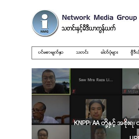
ပင်မစာမျက်နှာ
သတင်း
ဓါတ်ပုံများ
ဗွီဒီယ
KNPP၊ AA တို့နှင့် အစိုးရ
UPD