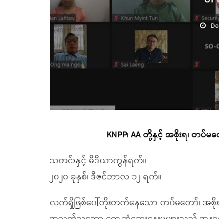
De
KNPP၊ AA တို့နှင့် အစိုးရ၊ တပ်မ
သတင်းနှင့် မီဒီယာကွန်ရက်။
၂၀၂၀ ခုနှစ်၊ ဒီဇင်ဘာလ ၁၂ ရက်။
လက်ရှိဖြစ်ပေါ်တိုးတက်နေသော တပ်မတော်၊ အစိုးရ န