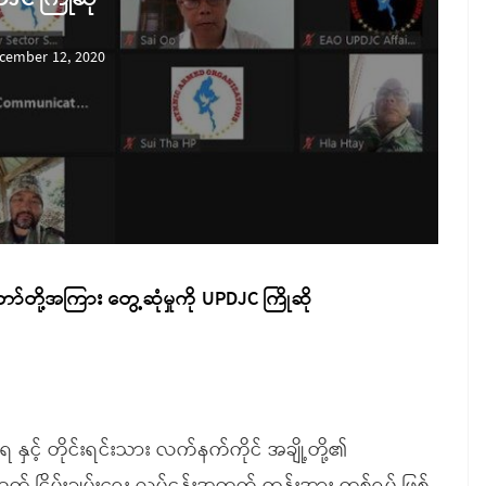
cember 12, 2020
တော်တို့အကြား တွေ့ဆုံမှုကို UPDJC ကြိုဆို
ှင့် တိုင်းရင်းသား လက်နက်ကိုင် အချို့တို့၏