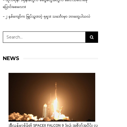
– ယူကရိန်း ဒရုန်းတွေက စစ်ပွဲတွေအတွက် ခေတ်သစ်တစ်ခု
ပြောင်းစေမလား
– ၂ နှစ်ကျော်က မြုပ်သွားတဲ့ ရုရှား သင်္ဘောမှာ ဘာတွေပါသလဲ
NEWS
အီလွန်မာ့စ်ခ်၏ SPACEX FALCON 9 ဒုံးပျံ အစိတ်အပိုင်း လ