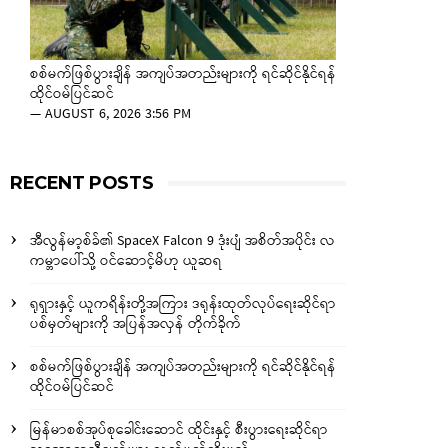
စစ်မက်ဖြစ်ပွားချိန် အကျပ်အတည်းများကို ရင်ဆိုင်နိုင်ရန်
ထိုင်ဝမ်ပြင်ဆင်
—
AUGUST 6, 2026 3:56 PM
RECENT POSTS
အီလွန်မာ့စ်ခ်၏ SpaceX Falcon 9 ဒုံးပျံ အစိတ်အပိုင်း လ
ကမ္ဘာပေါ်သို့ ဝင်ဆောင့်မိဟု ယူဆရ
ရုရှားနှင့် ယူကရိန်းတို့အကြား ဒရုန်းထုတ်လုပ်ရေးဆိုင်ရာ
ပစ်မှတ်များကို အပြန်အလှန် တိုက်ခိုက်
စစ်မက်ဖြစ်ပွားချိန် အကျပ်အတည်းများကို ရင်ဆိုင်နိုင်ရန်
ထိုင်ဝမ်ပြင်ဆင်
မြန်မာစစ်အုပ်စုခေါင်းဆောင် ထိုင်းနှင့် စီးပွားရေးဆိုင်ရာ