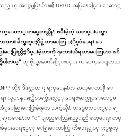
ိသည္ ဟု အပစ္ရပ္အဖြဲ႔မ်ား၏ UPDJC အဖြဲ႔ေခါင္း ေဆာင္က
ႊတ္ေတာ္ တပ္မေတာ္တို႔ ၿပီးခဲ့တဲ့ သတင္းပတ္မွာ
ား ခ်က္မွတ္ႏိုင္ခဲ့တာေတြ ႏိုင္ငံေရး ေ
ဆြးေႏြးညွိႏႈိင္းခဲ့တာကို ၾကားသိရတာေတြဟာ ၿငိ
္မိပါတယ္”
ဟု ဗိုလ္မႉးႀကီးစိုင္းငင္း က ဆက္ေျပာသ
ါတီ KNPP တို႔ ဒီဇင္ဘာလ ၇ ရက္ေန႔က ဆယ္ေတာ႐ို ေ
ေရး လုပ္ငန္းစဥ္ကိစၥရပ္မ်ားႏွင့္ ေရွ႕ဆက္လုပ္ေဆာင္ရမ
ေတြ႕ ဆံုေဆြးေႏြးခဲ့ၾက သကဲ့သို႔ တပ္မေတာ္ႏွင့္ ရ
ာလ ၉ ရက္ေန႔က “၀” ျပည္ေသြးစည္းညီၫႊတ္ေရး တပ္
ခ်မ္းေရးႏွင့္ ေရြးေကာက္ပြဲ ကိစၥရပ္အျပင္ ႏွစ္ဖက္