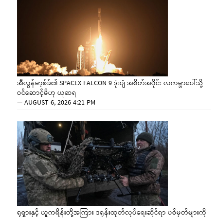
အီလွန်မာ့စ်ခ်၏ SPACEX FALCON 9 ဒုံးပျံ အစိတ်အပိုင်း လကမ္ဘာပေါ်သို့
ဝင်ဆောင့်မိဟု ယူဆရ
—
AUGUST 6, 2026 4:21 PM
ရုရှားနှင့် ယူကရိန်းတို့အကြား ဒရုန်းထုတ်လုပ်ရေးဆိုင်ရာ ပစ်မှတ်များကို