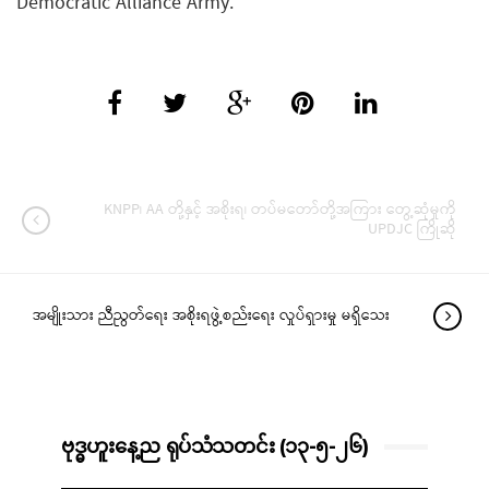
Democratic Alliance Army.
KNPP၊ AA တို့နှင့် အစိုးရ၊ တပ်မတော်တို့အကြား တွေ့ဆုံမှုကို
UPDJC ကြိုဆို
အမျိုးသား ညီညွတ်ရေး အစိုးရဖွဲ့စည်းရေး လှုပ်ရှားမှု မရှိသေး
ဗုဒ္ဓဟူးနေ့ည ရုပ်သံသတင်း (၁၃-၅-၂၆)