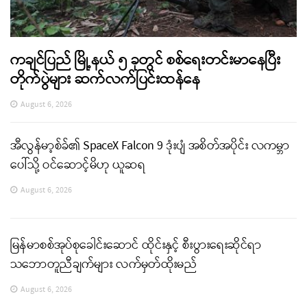
ကချင်ပြည် မြို့နယ် ၅ ခုတွင် စစ်ရေးတင်းမာနေပြီး
တိုက်ပွဲများ ဆက်လက်ပြင်းထန်နေ
August 6, 2026
အီလွန်မာ့စ်ခ်၏ SpaceX Falcon 9 ဒုံးပျံ အစိတ်အပိုင်း လကမ္ဘာ
ပေါ်သို့ ဝင်ဆောင့်မိဟု ယူဆရ
August 6, 2026
မြန်မာစစ်အုပ်စုခေါင်းဆောင် ထိုင်းနှင့် စီးပွားရေးဆိုင်ရာ
သဘောတူညီချက်များ လက်မှတ်ထိုးမည်
August 6, 2026