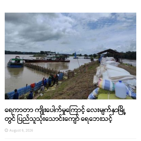
ရေကာတာ ကျိုးပေါက်မှုကြောင့် လေးမျက်နှာမြို့
တွင် ပြည်သူသုံးသောင်းကျော် ရေဘေးသင့်
August 6, 2026