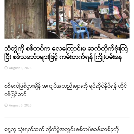
သံတွဲကို စစ်တပ်က လေကြောင်းမှ ဆက်တိုက်ဗုံးကြဲ
ပြီး စစ်သင်္ဘောများဖြင့် ကမ်းတက်ရန် ကြိုးပမ်းနေ
August 6, 2026
စစ်မက်ဖြစ်ပွားချိန် အကျပ်အတည်းများကို ရင်ဆိုင်နိုင်ရန် ထိုင်
ဝမ်ပြင်ဆင်
August 6, 2026
ရွှေကူ သုံးရက်ဆက် တိုက်ပွဲအတွင်း စစ်တပ်စခန်းတစ်ခုကို