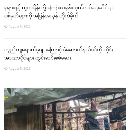
ရုရှားနှင့် ယူကရိန်းတို့အကြား ဒရုန်းထုတ်လုပ်ရေးဆိုင်ရာ
ပစ်မှတ်များကို အပြန်အလှန် တိုက်ခိုက်
August 6, 2026
ကျည်ကျရောက်မှုများကြောင့် မဲဆောက်နယ်စပ်ကို ထိုင်း
အာဏာပိုင်များ ကွင်းဆင်းစစ်ဆေး
August 5, 2026