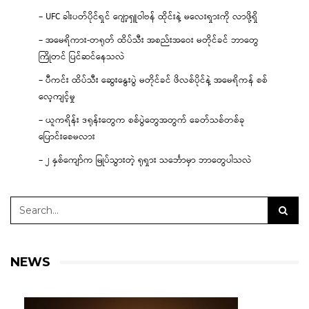
– UFC ခါးပတ်ပိုင်ရှင် ဂျော့ရှူဝါဗန် ထိုင်းနဲ့ မလေးရှားကို လာဖို့ရှိ
– အမေရိကား-တရုတ် ထိပ်သီး အစည်းအဝေး မတိုင်ခင် ဘာတွေ
ကြိုတင် ပြင်ဆင်နေသလဲ
– ပီကင်း ထိပ်သီး ဆွေးနွေးပွဲ မတိုင်ခင် ဖိလစ်ပိုင်နဲ့ အမေရိကန် စစ်
လေ့ကျင့်မှု
– ယူကရိန်း ဒရုန်းတွေက စစ်ပွဲတွေအတွက် ခေတ်သစ်တစ်ခု
ပြောင်းစေမလား
– ၂ နှစ်ကျော်က မြုပ်သွားတဲ့ ရုရှား သင်္ဘောမှာ ဘာတွေပါသလဲ
NEWS