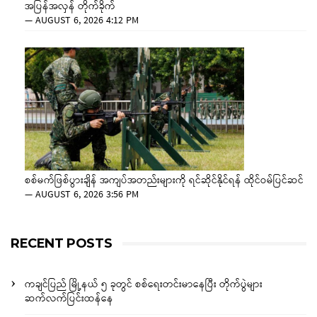
အပြန်အလှန် တိုက်ခိုက်
—
AUGUST 6, 2026 4:12 PM
စစ်မက်ဖြစ်ပွားချိန် အကျပ်အတည်းများကို ရင်ဆိုင်နိုင်ရန် ထိုင်ဝမ်ပြင်ဆင်
—
AUGUST 6, 2026 3:56 PM
RECENT POSTS
ကချင်ပြည် မြို့နယ် ၅ ခုတွင် စစ်ရေးတင်းမာနေပြီး တိုက်ပွဲများ
ဆက်လက်ပြင်းထန်နေ