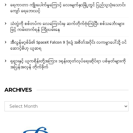
ရေကာတာ ကျိုးပေါက်မှုကြောင့် လေးမျက်နှာမြို့တွင် ပြည်သူသုံးသောင်း
ကျော် ရေဘေးသင့်
သံတွဲကို စစ်တပ်က လေကြောင်းမှ ဆက်တိုက်ဗုံးကြဲပြီး စစ်သင်္ဘောများ
ဖြင့် ကမ်းတက်ရန် ကြိုးပမ်းနေ
အီလွန်မာ့စ်ခ်၏ SpaceX Falcon 9 ဒုံးပျံ အစိတ်အပိုင်း လကမ္ဘာပေါ်သို့ ဝင်
ဆောင့်မိဟု ယူဆရ
ရုရှားနှင့် ယူကရိန်းတို့အကြား ဒရုန်းထုတ်လုပ်ရေးဆိုင်ရာ ပစ်မှတ်များကို
အပြန်အလှန် တိုက်ခိုက်
ARCHIVES