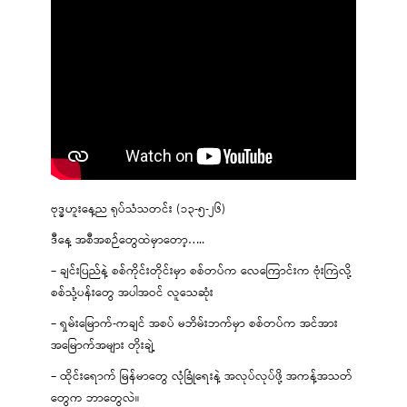
ဗုဒ္ဓဟူးနေ့ည ရုပ်သံသတင်း (၁၃-၅-၂၆)
ဒီနေ့ အစီအစဉ်တွေထဲမှာတော့…..
– ချင်းပြည်နဲ့ စစ်ကိုင်းတိုင်းမှာ စစ်တပ်က လေကြောင်းက ဗုံးကြဲလို့
စစ်သုံ့ပန်းတွေ အပါအဝင် လူသေဆုံး
– ရှမ်းမြောက်-ကချင် အစပ် မဘိမ်းဘက်မှာ စစ်တပ်က အင်အား
အမြောက်အများ တိုးချဲ့
– ထိုင်းရောက် မြန်မာတွေ လုံခြုံရေးနဲ့ အလုပ်လုပ်ဖို့ အကန့်အသတ်
တွေက ဘာတွေလဲ။