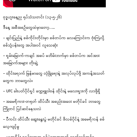
ဗုဒ္ဓဟူးနေ့ည ရုပ်သံသတင်း (၁၃-၅-၂၆)
ဒီနေ့ အစီအစဉ်တွေထဲမှာတော့…..
– ချင်းပြည်နဲ့ စစ်ကိုင်းတိုင်းမှာ စစ်တပ်က လေကြောင်းက ဗုံးကြဲလို့
စစ်သုံ့ပန်းတွေ အပါအဝင် လူသေဆုံး
– ရှမ်းမြောက်-ကချင် အစပ် မဘိမ်းဘက်မှာ စစ်တပ်က အင်အား
အမြောက်အများ တိုးချဲ့
– ထိုင်းရောက် မြန်မာတွေ လုံခြုံရေးနဲ့ အလုပ်လုပ်ဖို့ အကန့်အသတ်
တွေက ဘာတွေလဲ။
– UFC ခါးပတ်ပိုင်ရှင် ဂျော့ရှူဝါဗန် ထိုင်းနဲ့ မလေးရှားကို လာဖို့ရှိ
– အမေရိကား-တရုတ် ထိပ်သီး အစည်းအဝေး မတိုင်ခင် ဘာတွေ
ကြိုတင် ပြင်ဆင်နေသလဲ
– ပီကင်း ထိပ်သီး ဆွေးနွေးပွဲ မတိုင်ခင် ဖိလစ်ပိုင်နဲ့ အမေရိကန် စစ်
လေ့ကျင့်မှု