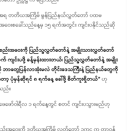
ှတ်တော် ဥက္ကဋ္ဌ က ပြောသည်။
ျက်အရ တတိယအကြိမ် မွန်ပြည်နယ်လွှတ်တော် ပထမ
ဝေးစခေါ်သည်နေ့မှ ၁၅ ရက်အတွင်း ကျင်းပနိုင်သည်ဆို
းအဝေးကို ပြည်သူ့လွှတ်တော်နဲ့ အမျိုးသားလွှတ်တော်
ျင်းပဖို့ ခန့်မှန်းထားတယ်၊ ပြည်သူ့လွှတ်တော်နဲ့ အမျိုး
ု ဘာတွေပြန်လာအုံးမလဲ တိုင်းဒေသကြီးနဲ့ ပြည်နယ်တွေကို
့ ပုံမှန်ဆိုရင် ၈ ရက်နေ့ ခေါ်ဖို့ စိတ်ကူးရှိတယ်”
ဟု
ာသည်။
ေဖော်ဝါရီလ ၁ ရက်နေ့တွင် စတင် ကျင်းပသွားမည်ဟု
းအဝေးကို ဒုတိယအကြိမ် လွှတ်တော် ဥက္ကဋ္ဌ က တာဝန်