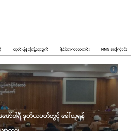
ို
ထုတ်ပြန်ကြေညာချက်
နိုင်ငံတကာသတင်း
NMG အကြောင်း
ေဖော်ဝါရီ ဒုတိယပတ်တွင် ခေါ်ယူရန်
လျာထား