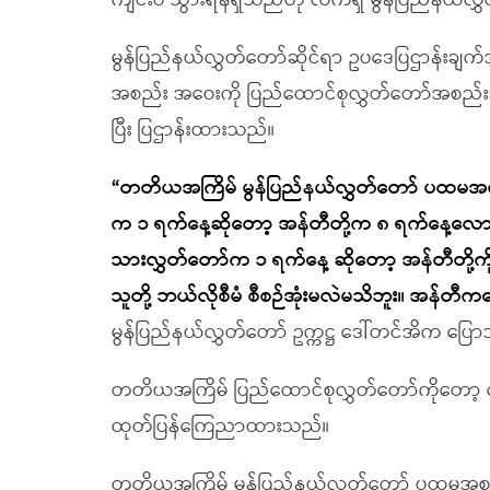
ကျင်းပ သွားရန်ရှိသည်ဟု လက်ရှိ မွန်ပြည်နယ်လွ
မွန်ပြည်နယ်လွှတ်တော်ဆိုင်ရာ ဥပဒေပြဌာန်းခ
အစည်း အဝေးကို ပြည်ထောင်စုလွှတ်တော်အစည်းအ
ပြီး ပြဌာန်းထားသည်။
“တတိယအကြိမ် မွန်ပြည်နယ်လွှတ်တော် ပထမအစည်
က ၁ ရက်နေ့ဆိုတော့ အန်တီတို့က ၈ ရက်နေ့လောက် က
သားလွှတ်တော်က ၁ ရက်နေ့ ဆိုတော့ အန်တီတို့ကိ
သူတို့ ဘယ်လိုစီမံ စီစဉ်အုံးမလဲမသိဘူး။ အန်တီကတော
မွန်ပြည်နယ်လွှတ်တော် ဥက္ကဋ္ဌ ဒေါ်တင်အိက ပြေ
တတိယအကြိမ် ပြည်ထောင်စုလွှတ်တော်ကိုတော့ ဖ
ထုတ်ပြန်ကြေညာထားသည်။
တတိယအကြိမ် မွန်ပြည်နယ်လွှတ်တော် ပထမအစည်