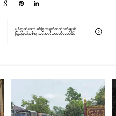
မွန်လွှတ်တော် ဆုံးဖြတ်ချက်ထက်ဝက်မျှပင်
ပြည်နယ်အစိုးရ အကောင်အထည်မဖော်နိုင်