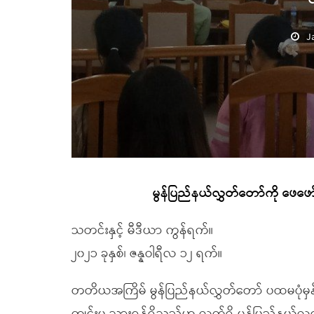
J
မွန်ပြည်နယ်လွှတ်တော်ကို ဖေဖေ
သတင်းနှင့် မီဒီယာ ကွန်ရက်။
၂၀၂၁ ခုနှစ်၊ ဇန္နဝါရီလ ၁၂ ရက်။
တတိယအကြိမ် မွန်ပြည်နယ်လွှတ်တော် ပထမပုံမှ