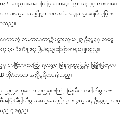
မေန႔အစည္းအေဝးတြင္ ေပၚေပါက္လာသည့္ လႊတ္ေ
 လႊတ္ေတာ္ဆိုင္ရာ အလႊဲအေျပာင္းျပဳလုပ္သြားမ
ပာသည္။
ကာက္ခံ လႊတ္ေတာ္ကိုယ္စားလွယ္ ၂၃ ဦးႏွင့္ တပ္မေ
လွယ္ ၃၁ ဦးတို႔ျဖင့္ ဖြဲ႕စည္းသြားရမည္ျဖစ္သည္။
္ ေ႐ြးေကာက္ပြဲ ရလဒ္အရ မြန္ျပည္နယ္တြင္ မြန္ညီၫြတ္ေ
 NLD တို႔ကသာ အႏိုင္ရရွိထားခဲ့သည္။
္လႊတ္ေတာ္သက္တမ္းတြင္ မြန္အမ်ိဳးသားပါတီမွ လႊ
ီအဖြဲ႕ခ်ဳပ္ပါတီမွ လႊတ္ေတာ္ကိုယ္စားလွယ္ ၁၇ ဦးႏွင့္ တပ္
မည္ ျဖစ္သည္။