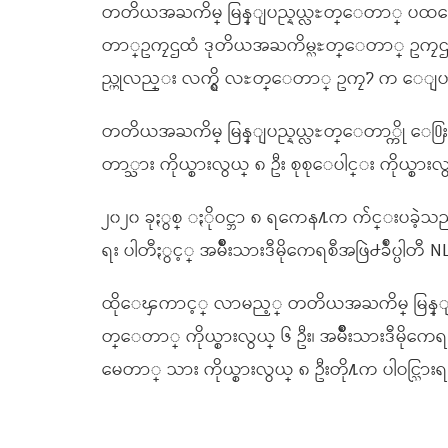
တတိယအႀကိမ္ မြန္ျပည္နယ္လႊတ္ေတာ္ ပထ
တာ္ဥကၠဌထံ ဒုတိယအႀကိမ္လႊတ္ေတာ္ ဥကၠဌက
ည္ဟုလည္း လက္ရွိ လႊတ္ေတာ္ ဥကၠ႒ က ေျ
တတိယအႀကိမ္ မြန္ျပည္နယ္လႊတ္ေတာ္ကို ေ႐ြးေ
တာ္သား ကိုယ္စားလွယ္ ၈ ဦး စုစုေပါင္း ကိုယ္စား
၂၀၂၀ ခုႏွစ္ ႏိုဝင္ဘာ ၈ ရကေန႔က က်င္းပခဲ့သည့
ရး ပါတီႏွင့္ အမ်ိဳးသားဒီမိုကေရစီအဖြဲ႕ခ်ဳပ္ပါတီ
ထိုေၾကာင့္ လာမည့္ တတိယအႀကိမ္ မြန္ျပည္နယ
တ္ေတာ္ ကိုယ္စားလွယ္ ၆ ဦး၊ အမ်ိဳးသားဒီမိုကေရစ
မေတာ္ သား ကိုယ္စားလွယ္ ၈ ဦးတို႔က ပါဝင္သြားရ