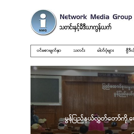
ပင်မစာမျက်နှာ
သတင်း
ဓါတ်ပုံများ
ဗွီဒီယ
မွန်ပြည်နယ်လွှတ်တော်ကို ဖ