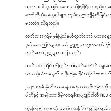
ယူကာ ခေါ်ယူကျင်းပပေးရမည်ဖြစ်ပြီး အစည်းအဝေးတွင်
တော်ကိုယ်စားလှယ်များ ကျမ်းသစ္စာကျိန်ဆိုခြင်း
များထံမှ သိရသည်။
တတိယအကြိမ် မွန်ပြည်နယ်လွှတ်တော် ပထမနေ့အ
ဒုတိယအကြိမ်လွှတ်တော် ဥက္ကဌက လွှတ်တော်ဆိုင
လွှတ်တော် ဥက္ကဋ္ဌ က ပြောသည်။
တတိယအကြိမ် မွန်ပြည်နယ်လွှတ်တော်ကို ရွေးကော
သား ကိုယ်စားလှယ် ၈ ဦး စုစုပေါင်း ကိုယ်စားလှယ် 
၂၀၂၀ ခုနှစ် နိုဝင်ဘာ ၈ ရကနေ့က ကျင်းပခဲ့သည့်
ပါတီနှင့် အမျိုးသားဒီမိုကရေစီအဖွဲ့ချုပ်ပါတီ NLD
ထိုကြောင့် လာမည့် တတိယအကြိမ် မွန်ပြည်နယ်လွ