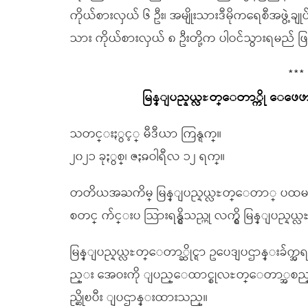
ကိုယ်စားလှယ် ၆ ဦး၊ အမျိုးသားဒီမိုကရေစီအဖွဲ့ချ
သား ကိုယ်စားလှယ် ၈ ဦးတို့က ပါဝင်သွားရမည် ဖ
***
မြန္ျပည္နယ္လႊတ္ေတာ္ကို ေဖေဖ
သတင္းႏွင့္ မီဒီယာ ကြန္ရက္။
၂၀၂၁ ခုႏွစ္၊ ဇႏၷဝါရီလ ၁၂ ရက္။
တတိယအႀကိမ္ မြန္ျပည္နယ္လႊတ္ေတာ္ ပထမပု
စတင္ က်င္းပ သြားရန္ရွိသည္ဟု လက္ရွိ မြန္ျ
မြန္ျပည္နယ္လႊတ္ေတာ္ဆိုင္ရာ ဥပေဒျပဌာန္းခ
ည္း အေဝးကို ျပည္ေထာင္စုလႊတ္ေတာ္အစည္း
ည္ဆိုၿပီး ျပဌာန္းထားသည္။