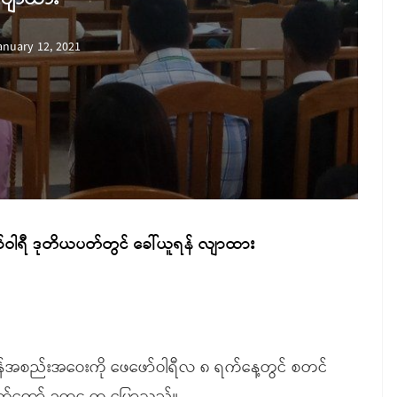
anuary 12, 2021
ာ်ဝါရီ ဒုတိယပတ်တွင် ခေါ်ယူရန် လျာထား
န်အစည်းအဝေးကို ဖေဖော်ဝါရီလ ၈ ရက်နေ့တွင် စတင်