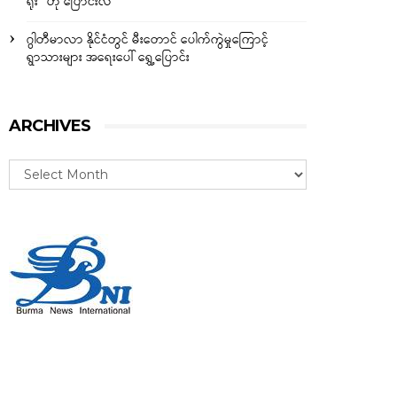
ရိုး” ဟု ပြောင်းလဲ
ဂွါတီမာလာ နိုင်ငံတွင် မီးတောင် ပေါက်ကွဲမှုကြောင့်
ရွာသားများ အရေးပေါ် ရွှေ့ပြောင်း
ARCHIVES