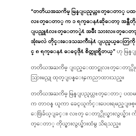
“တတိယအႀကိမ္ မြန္ျပည္နယ္လႊတ္ေတာ္ ပထမ
လႊတ္ေတာ္ က ၁ ရက္ေန႔ဆိုေတာ့ အန္တီတို႔
ျပည္သူ႔လႊတ္ေတာ္နဲ႔ အမ်ိဳး သားလႊတ္ေတာ္က
အုံးမလဲ တိုင္းေဒသႀကီးနဲ႔ ျပည္နယ္ေတြကို သူတို႔ 
င္ ၈ ရက္ေန႔ ေခၚဖို႔ စိတ္ကူးရွိတယ္”
ဟု မြန္
တတိယအႀကိမ္ ျပည္ေထာင္စုလႊတ္ေတာ္ကိုေ
သြားမည္ဟု ထုတ္ျပန္ေၾကညာထားသည္။
တတိယအႀကိမ္ မြန္ျပည္နယ္လႊတ္ေတာ္ ပထ
က တာဝန္ ယူကာ ေခၚယူက်င္းပေပးရမည္ျဖစ္ၿ
ေ႐ြးခ်ယ္ျခင္း၊ လႊတ္ ေတာ္ကိုယ္စားလွယ္မ်ား က်မ
တ္ေတာ္ ကိုယ္စားလွယ္မ်ားထံမွ သိရသည္။