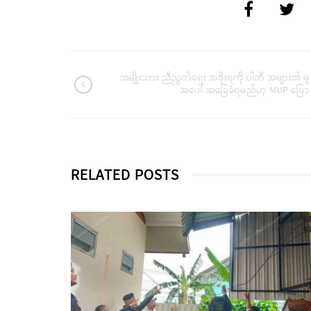
အမျိုးသား ညီညွတ်ရေး အစိုးရကို ပါတီ အများ၏ မူ
အပေါ် အခြေခံရမည်ဟု MUP ပြော
RELATED POSTS