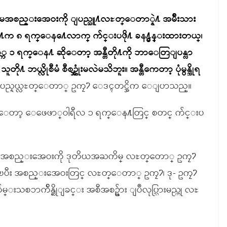
အစည္းအေဝးကို ျပည္သူ႔လႊတ္ေတာ္နဲ႔ အမ်ိဳးသား
က ၈ ရက္ေန႔ေလာက္ က်င္းပဖို႔ ခန႔္မွန္းထားတယ္၊
 ၁ ရက္ေန႔ ဆိုေတာ့ အန္တီတို႔ကို ဘာေတြျပန္လာ
ဘယ္လိုစီမံ စီစဥ္အုံးမလဲမသိဘူး။ အန္တီကေတာ့ ပုံမွန္ဆိုရ
ျပည္နယ္လႊတ္ေတာ္ ဥကၠ႒ ေဒၚတင္အိက ေျပာသည္။
တာ့ ေဖေဖာ္ဝါရီလ ၁ ရက္ေန႔တြင္ စတင္ က်င္းပ
မအစည္းအေဝးကို ဒုတိယအႀကိမ္ လႊတ္ေတာ္ ဥကၠ႒
ပီး အစည္းအေဝးတြင္ လႊတ္ေတာ္ ဥကၠ႒၊ ဒု- ဥကၠ႒
္းသစၥာက်ိန္ဆိုျခင္း အစီအစဥ္မ်ား ျပဳလုပ္သြားမည္ဟု လႊ