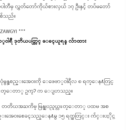
ုပ်ပါတီမှ လွှတ်တော်ကိုယ်စားလှယ် ၁၇ ဦးနှင့် တပ်မတော်
ြစ်သည်။
 ZAWGYI ***
ာ္ဝါရီ ဒုတိယပတ္တြင္ ေခၚယူရန္ လ်ာထား
ံမွန္အစည္းအေဝးကို ေဖေဖာ္ဝါရီလ ၈ ရက္ေန႔တြင္
ပည္နယ္လႊတ္ေတာ္ ဥကၠ႒ က ေျပာသည္။
်က္အရ တတိယအႀကိမ္ မြန္ျပည္နယ္လႊတ္ေတာ္ ပထမ အစ
အေဝးစေခၚသည္ေန႔မွ ၁၅ ရက္အတြင္း က်င္းပႏိုင္သ