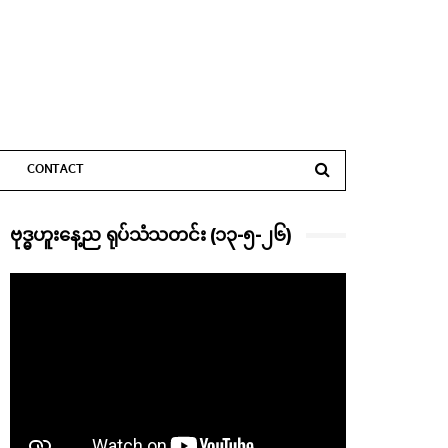
CONTACT
ဗုဒ္ဓဟူးနေ့ည ရုပ်သံသတင်း (၁၃-၅-၂၆)