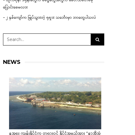
– ယူကရိန်း ဒရုန်းတွေက စစ်ပွဲတွေအတွက် ခေတ်သစ်တစ်ခု
ပြောင်းစေမလား
– ၂ နှစ်ကျော်က မြုပ်သွားတဲ့ ရုရှား သင်္ဘောမှာ ဘာတွေပါသလဲ
NEWS
နအူရူး ကျွန်းနိုင်ငံက တရားဝင် နိုင်ငံအမည်အား “နာအိုအဲ