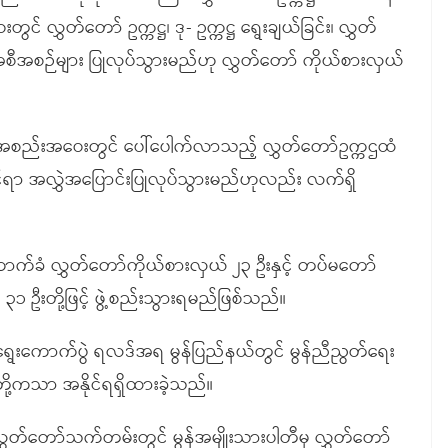
 လွှတ်တော် ဥက္ကဋ္ဌ၊ ဒု- ဥက္ကဋ္ဌ ရွေးချယ်ခြင်း၊ လွှတ်
 အစီအစဉ်များ ပြုလုပ်သွားမည်ဟု လွှတ်တော် ကိုယ်စားလှယ်
စည်းအဝေးတွင် ပေါ်ပေါက်လာသည့် လွှတ်တော်ဥက္ကဌထံ
်ရာ အလွှဲအပြောင်းပြုလုပ်သွားမည်ဟုလည်း လက်ရှိ
က်ခံ လွှတ်တော်ကိုယ်စားလှယ် ၂၃ ဦးနှင့် တပ်မတော်
၃၁ ဦးတို့ဖြင့် ဖွဲ့စည်းသွားရမည်ဖြစ်သည်။
 ရွေးကောက်ပွဲ ရလဒ်အရ မွန်ပြည်နယ်တွင် မွန်ညီညွတ်ရေး
 တို့ကသာ အနိုင်ရရှိထားခဲ့သည်။
ှတ်တော်သက်တမ်းတွင် မွန်အမျိုးသားပါတီမှ လွှတ်တော်