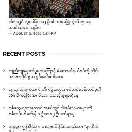
ဂါဇာတွင် လူပေါင်း ၁၁၂ ဦး၏ အစုအပြုံလိုက် ဈာပန
အခမ်းအနား ကျင်းပ
—
AUGUST 5, 2026 1:34 PM
RECENT POSTS
ကျည်ကျရောက်မှုများကြောင့် မဲဆောက်နယ်စပ်ကို ထိုင်း
အာဏာပိုင်များ ကွင်းဆင်းစစ်ဆေး
ရွှေကူ သုံးရက်ဆက် တိုက်ပွဲအတွင်း စစ်တပ်စခန်းတစ်ခုကို
သိမ်းပိုက်ခဲ့ပြီး အရပ်သား သေဆုံးမှုများရှိနေ
စစ်တွေ-ရသေ့တောင် အစပ်တွင် ငါးဖမ်းသမားများကို
စစ်တပ်ပစ်ခတ်၍ ၁ ဦးသေ၊ ၂ ဦးဒဏ်ရာရ
နအူရူး ကျွန်းနိုင်ငံက တရားဝင် နိုင်ငံအမည်အား “နာအိုအဲ