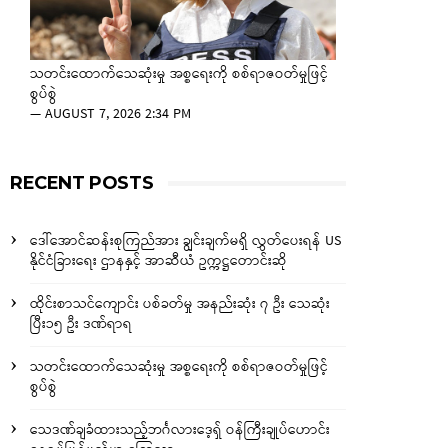
သတင်းထောက်သေဆုံးမှု အစ္စရေးကို စစ်ရာဇဝတ်မှုဖြင့်
စွပ်စွဲ
—
AUGUST 7, 2026 2:34 PM
RECENT POSTS
ဒေါ်အောင်ဆန်းစုကြည်အား ချွင်းချက်မရှိ လွှတ်ပေးရန် US
နိုင်ငံခြားရေး ဌာနနှင့် အာဆီယံ ဥက္ကဋ္ဌတောင်းဆို
ထိုင်းစာသင်ကျောင်း ပစ်ခတ်မှု အနည်းဆုံး ၇ ဦး သေဆုံး
ပြီး၁၅ ဦး ဒဏ်ရာရ
သတင်းထောက်သေဆုံးမှု အစ္စရေးကို စစ်ရာဇဝတ်မှုဖြင့်
စွပ်စွဲ
သေဒဏ်ချခံထားသည့်ဘင်္ဂလားဒေ့ရှ် ဝန်ကြီးချုပ်ဟောင်း