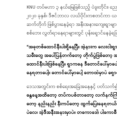
KNU တပ်မဟာ ၃ နယ်မြေဖြစ်သည့် ပဲခူးတိုင်း၊ ညော
၂၀၂၀ ခုနှစ်၊ ဒီဇင်ဘာလ လယ်ပိုင်းကစတင်ကာ ယနေ့အ
ဆက်တိုက် ဖြစ်ပွားနေခဲ့ရာ အနီးအနားကျေးရွာမျ
စစ်ဘေး လွတ်ရာနေရာများတွင် ပုန်းရှောင်နေခဲ့
“အခုတစ်ထောင်နီးပါးရှိနေပြီ။ အဲ့နားက လေးငါးရွာန
သမီးတွေ အပေါ်ပြန်တက်တော့ တိုက်ပွဲဖြစ်တော့ 
ထောင်နီးပါးဖြစ်နေပြီ။ ရွာကနေ ဒီတောင်ပေါ်မှာပေါ့
နေရတာပေါ့။ တောင်ပေါ်မှာပေါ့ တောထဲမှာပဲ ရှေ
ဒေသအတွင်းက စစ်ရေးအခြေအနေနှင့် ပတ်သက
နွေနေ့အထိတော့ တပ်ကပစ်တာတော့ လက်နက်ကြီးနဲ့ ပ
တော့ နည်းနည်း နီးကပ်တော့ ထွက်ပြေးနေရတယ်။
ပဲလေ၊ အဲ့ဒီအနီးအနားမှာပဲ။ တကောဒေါ၊ ပါကောခီ