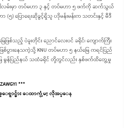
ိုပါလမ်းမှာ တပ်မဟာ ၃ နှင့် တပ်မဟာ ၅ ဖက်ကို ဆက်သွယ်
 ပြောရေးဆိုခွင့်ရှိသူ ပဒိုမန်းမန်းက သတင်းနှင့် မီဒီ
ြစ်သည့် ပဲခူးတိုင်း ညောင်လေးပင် ခရိုင်၊ ကျောက်ကြီး
များ ဖြစ်ပွားနေသကဲ့သို့ KNU တပ်မဟာ ၅ နယ်မြေ ကရင်ပြည်
ေ မွန်ပြည်နယ် သထံခရိုင် တို့တွင်လည်း နှစ်ဖက်ထိတွေ့မှု
 ZAWGYI ***
ရွာင္မ်ား ေထာက္ပံ့မႈ လိုအပ္ေန