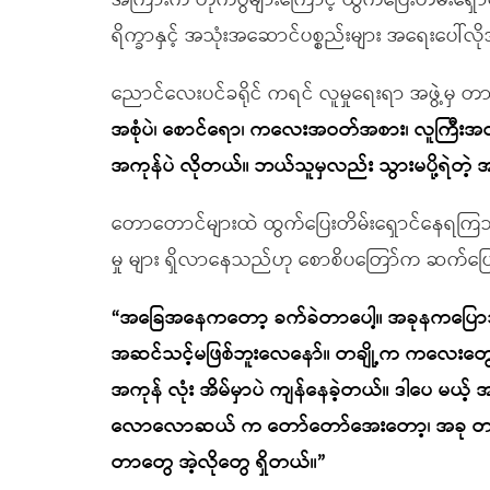
အကြားက တိုက်ပွဲများကြောင့် ထွက်ပြေးတိမ်းရ
ရိက္ခာနှင့် အသုံးအဆောင်ပစ္စည်းများ အရေးပေ
ညောင်လေးပင်ခရိုင် ကရင် လူမှုရေးရာ အဖွဲ့မှ တ
အစုံပဲ၊ စောင်ရော၊ ကလေးအဝတ်အစား၊ လူကြီးအ
အကုန်ပဲ လိုတယ်။ ဘယ်သူမှလည်း သွားမပို့ရဲတဲ့
တောတောင်များထဲ ထွက်ပြေးတိမ်းရှောင်နေရကြ
မှု များ ရှိလာနေသည်ဟု စောစိပတြော်က ဆက်ပ
“အခြေအနေကတော့ ခက်ခဲတာပေါ့။ အခုနကပြောသလို
အဆင်သင့်မဖြစ်ဘူးလေနော်။ တချို့က ကလေးတွေန
အကုန် လုံး အိမ်မှာပဲ ကျန်နေခဲ့တယ်။ ဒါပေ မယ့်
လောလောဆယ် က တော်တော်အေးတော့၊ အခု တစ်ပ
တာတွေ အဲ့လိုတွေ ရှိတယ်။”