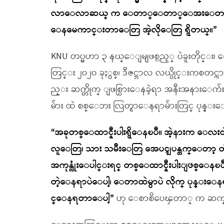
လာေလာဆယ္ က ေတာ္ေတာ္ေအးေတာ့၊ အခု 
ေနမေကာင္းတာေတြ အဲ့လိုေတြ ရွိတယ္။”
KNU တပ္မဟာ ၃ နယ္ေျမျဖစ္သည့္ ပဲခူးတိုင္း၊
တြင္း ၂၀၂၀ ခုႏွစ္၊ ဒီဇင္ဘာလ လယ္ပိုင္းကစတင္ကာ ယ
ည္း ဆက္တိုက္ ျဖစ္ပြားေနခဲ့ရာ အနီးအနားေက
မ်ား ထဲ စစ္ေဘး လြတ္ရာေနရာမ်ားတြင္ ပုန္း
“အခုတစ္ေထာင္နီးပါးရွိေနၿပီ။ အဲ့နားက ေလးငါး
လူေတြ၊ သား သမီးေတြ အေပၚျပန္တက္ေတာ့ တိ
အကုန္လုံးေပါင္းရင္ တစ္ေထာင္နီးပါးျဖစ္ေန
တဲ့ေနရာပဲေပါ့၊ ေတာထဲမွာပဲ လိုက္ ပုန္း
င္ေနရတာေပါ့”
ဟု ေစာစိပေၾတာ္ က ဆ