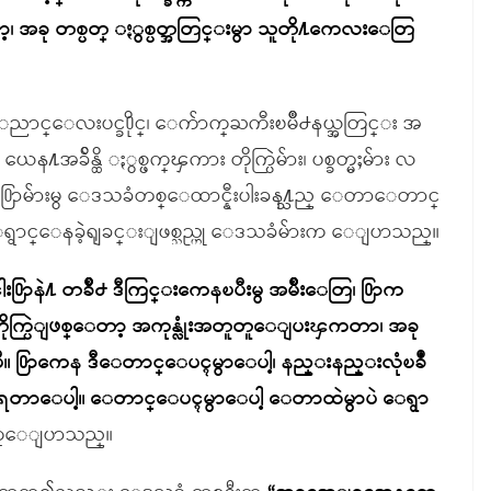
တစ္ပတ္ ႏွစ္ပတ္အတြင္းမွာ သူတို႔ကေလးေတြ
 ေညာင္ေလးပင္ခ႐ိုင္၊ ေက်ာက္ႀကီးၿမိဳ႕နယ္အတြင္း အ
ေန႔အခ်ိန္ထိ ႏွစ္ဖက္ၾကား တိုက္ပြဲမ်ား၊ ပစ္ခတ္မႈမ်ား လ
်း႐ြာမ်ားမွ ေဒသခံတစ္ေထာင္နီးပါးခန႔္သည္ ေတာေတာင္
ေရွာင္ေနခဲ့ရျခင္းျဖစ္သည္ဟု ေဒသခံမ်ားက ေျပာသည္။
႐ြာနဲ႔ တခ်ိဳ႕ ဒီကြင္းကေနၿပီးမွ အမ်ိဳးေတြ၊ ႐ြာက
ုက္ပြဲျဖစ္ေတာ့ အကုန္လုံးအတူတူေျပးၾကတာ၊ အခု
ၿပီ။ ႐ြာကေန ဒီေတာင္ေပၚမွာေပါ့၊ နည္းနည္းလုံၿခဳံ
ေနရတာေပါ့။ ေတာင္ေပၚမွာေပါ့ ေတာထဲမွာပဲ ေရွာ
က္ေျပာသည္။