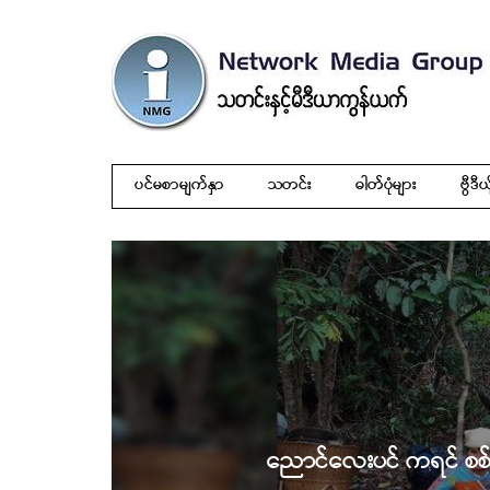
ပင်မစာမျက်နှာ
သတင်း
ဓါတ်ပုံများ
ဗွီဒီယ
ညောင်လေးပင် ကရင် စစ်ရှ