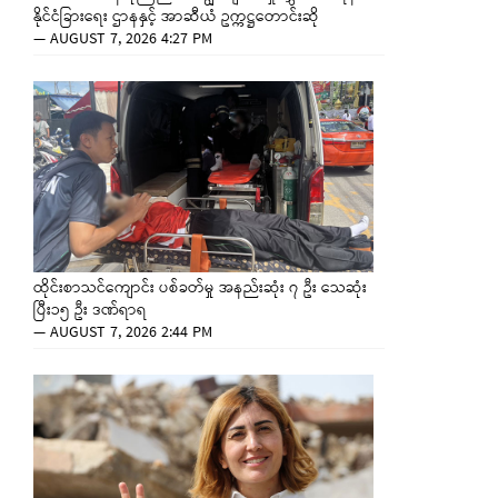
နိုင်ငံခြားရေး ဌာနနှင့် အာဆီယံ ဥက္ကဋ္ဌတောင်းဆို
—
AUGUST 7, 2026 4:27 PM
ထိုင်းစာသင်ကျောင်း ပစ်ခတ်မှု အနည်းဆုံး ၇ ဦး သေဆုံး
ပြီး၁၅ ဦး ဒဏ်ရာရ
—
AUGUST 7, 2026 2:44 PM