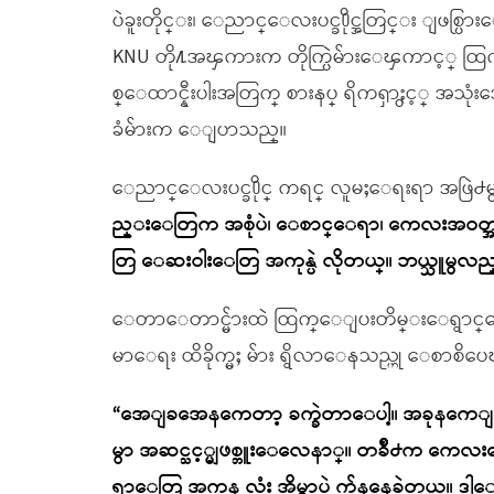
ပဲခူးတိုင္း၊ ေညာင္ေလးပင္ခ႐ိုင္အတြင္း ျဖစ္ပ
KNU တို႔အၾကားက တိုက္ပြဲမ်ားေၾကာင့
စ္ေထာင္နီးပါးအတြက္ စားနပ္ ရိကၡာႏွင့္ အ
ခံမ်ားက ေျပာသည္။
ေညာင္ေလးပင္ခ႐ိုင္ ကရင္ လူမႈေရးရာ အဖြဲ႕မ
ည္းေတြက အစုံပဲ၊ ေစာင္ေရာ၊ ကေလးအဝတ္အစာ
တြ ေဆးဝါးေတြ အကုန္ပဲ လိုတယ္။ ဘယ္သူမွလည္
ေတာေတာင္မ်ားထဲ ထြက္ေျပးတိမ္းေရွာင္
မာေရး ထိခိုက္မႈ မ်ား ရွိလာေနသည္ဟု ေစာ
“အေျခအေနကေတာ့ ခက္ခဲတာေပါ့။ အခုနကေျပာသလ
မွာ အဆင္သင့္မျဖစ္ဘူးေလေနာ္။ တခ်ိဳ႕က ကေ
ရာေတြ အကုန္ လုံး အိမ္မွာပဲ က်န္ေနခဲ့တယ္။ 