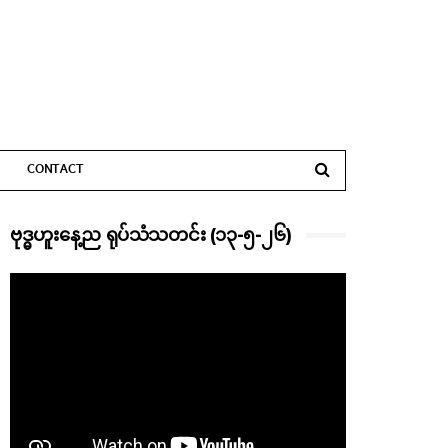
CONTACT
ဗုဒ္ဓဟူးနေ့ည ရုပ်သံသတင်း (၁၃-၅-၂၆)