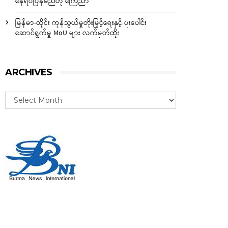
နေရပ်ပြန်မည်ဟု ကြေညာ
မြန်မာ-ထိုင်း ကုန်သွယ်မှုတိုးမြှင့်ရေးနှင့် ပူးပေါင်း
ဆောင်ရွက်မှု MoU များ လက်မှတ်ထိုး
ARCHIVES