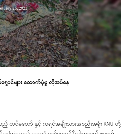
anuary 26, 2021
ှောင်များ ထောက်ပံ့မှု လိုအပ်နေ
နေသည့် တပ်မတော် နှင့် ကရင်အမျိုးသားအစည်းအရုံး KNU တို့