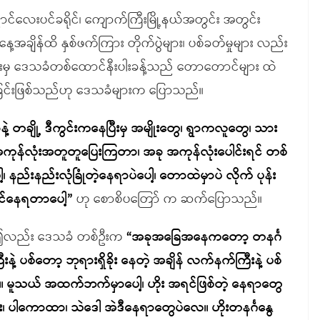
င်လေးပင်ခရိုင်၊ ကျောက်ကြီးမြို့နယ်အတွင်း အတွင်း
ချိန်ထိ နှစ်ဖက်ကြား တိုက်ပွဲများ၊ ပစ်ခတ်မှုများ လည်း
ားမှ ဒေသခံတစ်ထောင်နီးပါးခန့်သည် တောတောင်များ ထဲ
ရခြင်းဖြစ်သည်ဟု ဒေသခံများက ပြောသည်။
ဲ့ တချို့ ဒီကွင်းကနေပြီးမှ အမျိုးတွေ၊ ရွာကလူတွေ၊ သား
အကုန်လုံးအတူတူပြေးကြတာ၊ အခု အကုန်လုံးပေါင်းရင် တစ်
၊ နည်းနည်းလုံခြုံတဲ့နေရာပဲပေါ့၊ တောထဲမှာပဲ လိုက် ပုန်း
ာင်နေရတာပေါ့”
ဟု စောစိပတြော် က ဆက်ပြောသည်။
်၍လည်း ဒေသခံ တစ်ဦးက
“အခုအခြေအနေကတော့ တနင်္ဂ
စ်တော့ ဘုရားရှိခိုး နေတဲ့ အချိန် လက်နက်ကြီးနဲ့ ပစ်
 မူသယ် အထက်ဘက်မှာပေါ့၊ ဟိုး အရင်ဖြစ်တဲ့ နေရာတွေ
း၊ ပါကောထာ၊ သဲဒေါ အဲဒီနေရာတွေပဲလေ။ ဟိုးတနင်္ဂနွေ