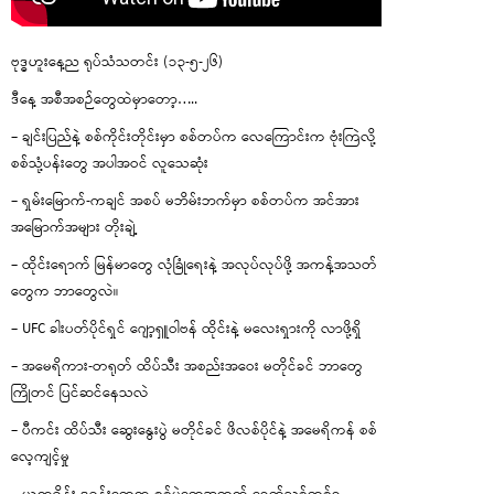
ဗုဒ္ဓဟူးနေ့ည ရုပ်သံသတင်း (၁၃-၅-၂၆)
ဒီနေ့ အစီအစဉ်တွေထဲမှာတော့…..
– ချင်းပြည်နဲ့ စစ်ကိုင်းတိုင်းမှာ စစ်တပ်က လေကြောင်းက ဗုံးကြဲလို့
စစ်သုံ့ပန်းတွေ အပါအဝင် လူသေဆုံး
– ရှမ်းမြောက်-ကချင် အစပ် မဘိမ်းဘက်မှာ စစ်တပ်က အင်အား
အမြောက်အများ တိုးချဲ့
– ထိုင်းရောက် မြန်မာတွေ လုံခြုံရေးနဲ့ အလုပ်လုပ်ဖို့ အကန့်အသတ်
တွေက ဘာတွေလဲ။
– UFC ခါးပတ်ပိုင်ရှင် ဂျော့ရှူဝါဗန် ထိုင်းနဲ့ မလေးရှားကို လာဖို့ရှိ
– အမေရိကား-တရုတ် ထိပ်သီး အစည်းအဝေး မတိုင်ခင် ဘာတွေ
ကြိုတင် ပြင်ဆင်နေသလဲ
– ပီကင်း ထိပ်သီး ဆွေးနွေးပွဲ မတိုင်ခင် ဖိလစ်ပိုင်နဲ့ အမေရိကန် စစ်
လေ့ကျင့်မှု