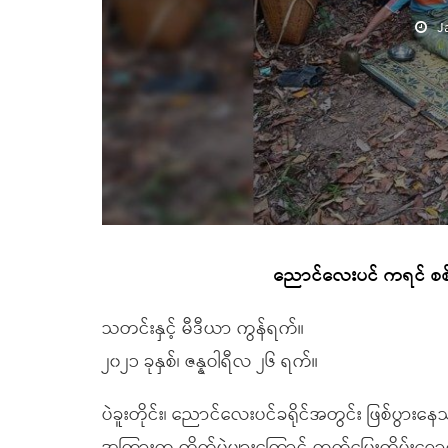
J
ညောင်လေးပင် ကရင် စစ်ရ
သတင်းနှင့် မီဒီယာ ကွန်ရက်။
၂၀၂၁ ခုနှစ်၊ ဇန္နဝါရီလ ၂၆ ရက်။
ပဲခူးတိုင်း၊ ညောင်လေးပင်ခရိုင်အတွင်း ဖြစ်ပွား