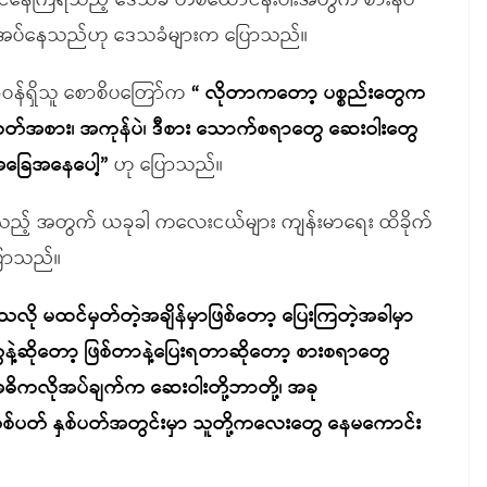
ှောင်နေကြရသည့် ဒေသခံ တစ်ထောင်နီးပါးအတွက် စားနပ်
ါ်လိုအပ်နေသည်ဟု ဒေသခံများက ပြောသည်။
ာဝန်ရှိသူ စောစိပတြော်က
“ လိုတာကတော့ ပစ္စည်းတွေက
ဝတ်အစား၊ အကုန်ပဲ၊ ဒီစား သောက်စရာတွေ ဆေးဝါးတွေ
 အခြေအနေပေါ့”
ဟု ပြောသည်။
သည့် အတွက် ယခုခါ ကလေးငယ်များ ကျန်းမာရေး ထိခိုက်
ြောသည်။
 မထင်မှတ်တဲ့အချိန်မှာဖြစ်တော့ ပြေးကြတဲ့အခါမှာ
ဲ့ဆိုတော့ ဖြစ်တာနဲ့ပြေးရတာဆိုတော့ စားစရာတွေ
 အဓိကလိုအပ်ချက်က ဆေးဝါးတို့ဘာတို့၊ အခု
တ် နှစ်ပတ်အတွင်းမှာ သူတို့ကလေးတွေ နေမကောင်း