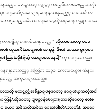
ြားေနသည့္ တပ္မေတာ္ ႏွင့္ ကရင္အမ်ိဳးသားအစည္းအ႐ုံး
္ ထြက္ေျပးတိမ္းေရွာင္ေနၾကရသည့္ ေဒသခံ တ
သုံးအေဆာင္ပစၥည္းမ်ား အေရးေပၚလိုအပ္ေနသည္ဟု ေဒသ
ွ တာဝန္ရွိသူ ေစာစိပေၾတာ္က
“ လိုတာကေတာ့ ပစၥ
း၊ လူႀကီးအဝတ္အစား၊ အကုန္ပဲ၊ ဒီစား ေသာက္စရာေ
း သြားမပို႔ရဲတဲ့ အေျခအေနေပါ့”
ဟု ေျပာသည္။
ေနရၾကသည့္ အတြက္ ယခုခါ ကေလးငယ္မ်ား က်န္း
စိပေၾတာ္က ဆက္ေျပာသည္။
ို မထင္မွတ္တဲ့အခ်ိန္မွာျဖစ္ေတာ့ ေျပးၾကတဲ့အခါ
လးေတြနဲ႔ဆိုေတာ့ ျဖစ္တာနဲ႔ေျပးရတာဆိုေတာ့ စားစ
ဒါေပ မယ့္ အဓိကလိုအပ္ခ်က္က ေဆးဝါးတို႔ဘာတို႔၊ အခုေ