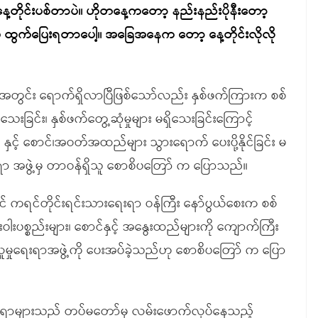
နေ့တိုင်းပစ်တာပဲ။ ဟိုတနေ့ကတော့ နည်းနည်းပိုနီးတော့
ရပဲ ထွက်ပြေးရတာပေါ့။ အခြေအနေက တော့ နေ့တိုင်းလိုလို
နယ်အတွင်း ရောက်ရှိလာပြီဖြစ်သော်လည်း နှစ်ဖက်ကြားက စစ်
ေသေးခြင်း၊ နှစ်ဖက်တွေ့ဆုံမှုများ မရှိသေးခြင်းကြောင့်
နှင့် စောင်၊အဝတ်အထည်များ သွားရောက် ပေးပို့နိုင်ခြင်း မ
ရာ အဖွဲ့မှ တာဝန်ရှိသူ စောစိပတြော် က ပြောသည်။
့ဝင် ကရင်တိုင်းရင်းသားရေးရာ ဝန်ကြီး နော်ပွယ်စေးက စစ်
္စည်းများ၊ စောင်နှင့် အနွေးထည်များကို ကျောက်ကြီး
လူမှုရေးရာအဖွဲ့ကို ပေးအပ်ခဲ့သည်ဟု စောစိပတြော် က ပြော
့်နေရာများသည် တပ်မတော်မှ လမ်းဖောက်လုပ်နေသည့်