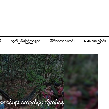
ို
ထုတ်ပြန်ကြေညာချက်
နိုင်ငံတကာသတင်း
NMG အကြောင်း
ောင်များ ထောက်ပံ့မှု လိုအပ်နေ