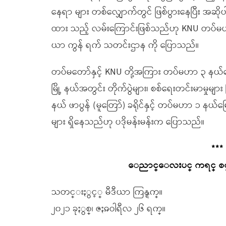
နေရာ များ တစ်လျှောက်တွင် ဖြစ်ပွားနေပြီး အဆ
ထား သည့် လမ်းကြောင်းဖြစ်သည်ဟု KNU တပ်မဟာ (၅)
ယာ ကွန် ရက် သတင်းဌာန ကို ပြောသည်။
တပ်မတော်နှင့် KNU တို့အကြား တပ်မဟာ ၃ နယ်မြေဖ
မြို့ နယ်အတွင်း တိုက်ပွဲများ၊ စစ်ရေးတင်းမာမှု
နယ် ဖာပွန် (မူတြော်) ခရိုင်နှင့် တပ်မဟာ ၁ နယ်မြ
များ ရှိနေသည်ဟု ပဒိုမန်းမန်းက ပြောသည်။
***
ေညာင္ေလးပင္ ကရင္ စစ္ေ
သတင္းႏွင့္ မီဒီယာ ကြန္ရက္။
၂၀၂၁ ခုႏွစ္၊ ဇႏၷဝါရီလ ၂၆ ရက္။