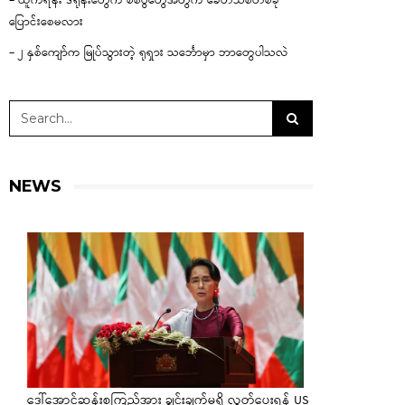
– ယူကရိန်း ဒရုန်းတွေက စစ်ပွဲတွေအတွက် ခေတ်သစ်တစ်ခု
ပြောင်းစေမလား
– ၂ နှစ်ကျော်က မြုပ်သွားတဲ့ ရုရှား သင်္ဘောမှာ ဘာတွေပါသလဲ
NEWS
ဒေါ်အောင်ဆန်းစုကြည်အား ချွင်းချက်မရှိ လွှတ်ပေးရန် US