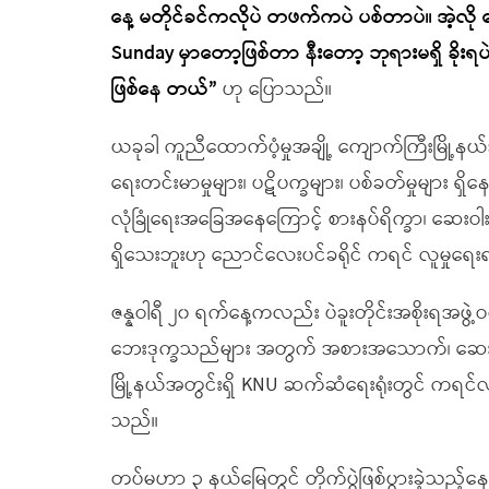
နေ့ မတိုင်ခင်ကလိုပဲ တဖက်ကပဲ ပစ်တာပဲ။ အဲ့လို 
Sunday မှာတော့ဖြစ်တာ နီးတော့ ဘုရားမရှိ ခိုး
ဖြစ်နေ တယ်”
ဟု ပြောသည်။
ယခုခါ ကူညီထောက်ပံ့မှုအချို့ ကျောက်ကြီးမြို့
ရေးတင်းမာမှုများ၊ ပဋိပက္ခများ၊ ပစ်ခတ်မှုများ ရှိန
လုံခြုံရေးအခြေအနေကြောင့် စားနပ်ရိက္ခာ၊ ဆေးဝါး 
ရှိသေးဘူးဟု ညောင်လေးပင်ခရိုင် ကရင် လူမှုရေး
ဇန္နဝါရီ ၂၀ ရက်နေ့ကလည်း ပဲခူးတိုင်းအစိုးရအဖွဲ
ဘေးဒုက္ခသည်များ အတွက် အစားအသောက်၊ ဆေးဝါးပစ
မြို့နယ်အတွင်းရှိ KNU ဆက်ဆံရေးရုံးတွင် ကရင်
သည်။
တပ်မဟာ ၃ နယ်မြေတွင် တိုက်ပွဲဖြစ်ပွားခဲ့သည