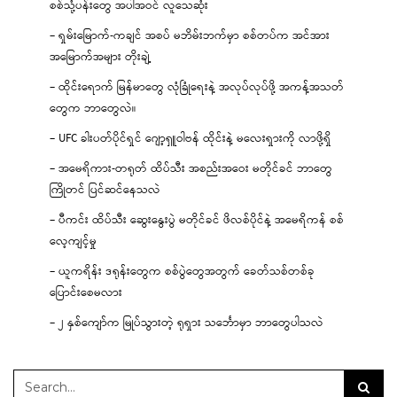
စစ်သုံ့ပန်းတွေ အပါအဝင် လူသေဆုံး
– ရှမ်းမြောက်-ကချင် အစပ် မဘိမ်းဘက်မှာ စစ်တပ်က အင်အား
အမြောက်အများ တိုးချဲ့
– ထိုင်းရောက် မြန်မာတွေ လုံခြုံရေးနဲ့ အလုပ်လုပ်ဖို့ အကန့်အသတ်
တွေက ဘာတွေလဲ။
– UFC ခါးပတ်ပိုင်ရှင် ဂျော့ရှူဝါဗန် ထိုင်းနဲ့ မလေးရှားကို လာဖို့ရှိ
– အမေရိကား-တရုတ် ထိပ်သီး အစည်းအဝေး မတိုင်ခင် ဘာတွေ
ကြိုတင် ပြင်ဆင်နေသလဲ
– ပီကင်း ထိပ်သီး ဆွေးနွေးပွဲ မတိုင်ခင် ဖိလစ်ပိုင်နဲ့ အမေရိကန် စစ်
လေ့ကျင့်မှု
– ယူကရိန်း ဒရုန်းတွေက စစ်ပွဲတွေအတွက် ခေတ်သစ်တစ်ခု
ပြောင်းစေမလား
– ၂ နှစ်ကျော်က မြုပ်သွားတဲ့ ရုရှား သင်္ဘောမှာ ဘာတွေပါသလဲ