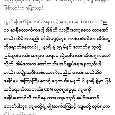
ဖြစ်သည်ဟု ပြောသည်။
ထွက်ပြေးတိန်းရှောင်နေရသည့် ဆရာမ ဒေါ်မာလာ က
“ည
၁၁ နာရီလောက်ကပေါ့ အိမ်ကို လာပြီးတော့မှလေ လာအော်
တယ်။ အိမ်ကလည်း တံခါးမဖွင့်ဘူး။ ကားတစ်စင်းက အိမ်ရှေ့
ကိုရောက်နေတယ်။ ၂ နာရီ နဲ့ ၁၅ မိနစ် လောက်မှ သူတို့
ပြန်သွားတယ်။ ဆရာမ ဆရာမ လို့ခေါ်တယ်။ အိမ်ရှေကအော်
လိုက်၊ အိမ်ဘေးက အော်တယ်။ အုပ်ချုပ်ရေးမှူးလည်းပါ
တယ်။ အမျိုးသမီးတစ်ယောက်လည်းပါတယ်။ ဆယ်အိမ်
ခေါင်းပဲ။ အကြာကြီး စောင့် နေတယ်။ မနက် ၆ နာရီ ခွဲမှာ ပြန်
ထပ်ရောက်လာတယ်။ CDM လှုပ်ရှားမှုမှာ ကျမကို
ခေါင်းဆောင်လို့ ထင်နေ တာ။ ကျမသည် ခေါင်းဆောင်
မဟုတ်ပါဘူး။ ကျမတို့ရဲ့ မျိုးဆက်ကြောင့် ကျမတို့ လုပ်ရတာ