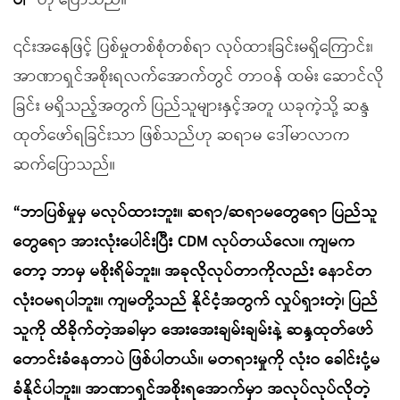
ပါ”
ဟု ပြောသည်။
၎င်းအနေဖြင့် ပြစ်မှုတစ်စုံတစ်ရာ လုပ်ထားခြင်းမရှိကြောင်း၊
အာဏာရှင်အစိုးရလက်အောက်တွင် တာဝန် ထမ်း ဆောင်လို
ခြင်း မရှိသည့်အတွက် ပြည်သူများနှင့်အတူ ယခုကဲ့သို့ ဆန္ဒ
ထုတ်ဖော်ရခြင်းသာ ဖြစ်သည်ဟု ဆရာမ ဒေါ်မာလာက
ဆက်ပြောသည်။
“ဘာပြစ်မှုမှ မလုပ်ထားဘူး။ ဆရာ/ဆရာမတွေရော ပြည်သူ
တွေရော အားလုံးပေါင်းပြီး CDM လုပ်တယ်လေ။ ကျမက
တော့ ဘာမှ မစိုးရိမ်ဘူး။ အခုလိုလုပ်တာကိုလည်း နောင်တ
လုံးဝမရပါဘူး။ ကျမတို့သည် နိုင်ငံ့အတွက် လှုပ်ရှားတဲ့၊ ပြည်
သူကို ထိခိုက်တဲ့အခါမှာ အေးအေးချမ်းချမ်းနဲ့ ဆန္ဒထုတ်ဖော်
တောင်းခံနေတာပဲ ဖြစ်ပါတယ်။ မတရားမှုကို လုံးဝ ခေါင်းငုံ့မ
ခံနိုင်ပါဘူး။ အာဏာရှင်အစိုးရအောက်မှာ အလုပ်လုပ်လိုတဲ့