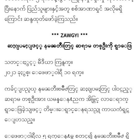
ပြီးနောက် ပြည်သူများနှင့်အတူ စစ်အာဏာရှင် အလိုမရှိ
ကြောင်း ဆန္ဒထုတ်ဖော်ခဲ့ကြသည်။
*** ZAWGYI ***
ဆႏၵျပမႈျဖင့္ နမၼတီးတြင္ ဆရာမ တစ္ဦးကို ရွာေဖြ
သတင္းႏွင့္ မီဒီယာ ကြန္ရက္။
၂၀၂၁ ခုႏွစ္၊ ေဖေဖာ္ဝါရီ ၁၀ ရက္။
ကခ်င္ျပည္နယ္ နမၼတီးၿမိဳ႕တြင္ ဆႏၵျပမႈတြင္ ပါဝင္သည့္
ဆရာမ တစ္ဦးအား ယမန္ေန႔ညက အိမ္တြင္ လာေရာက္
ရွာေဖြခဲ့သျဖင့္ တိမ္းေရွာင္ေနရသည္ဟု ကာယကံရွင္က
ေျပာသည္။
ေဖေဖာ္ဝါရီလ ၅ ရက္ေန႔မွ စတင္၍ နမၼတီးၿမိဳ႕ ရွိ