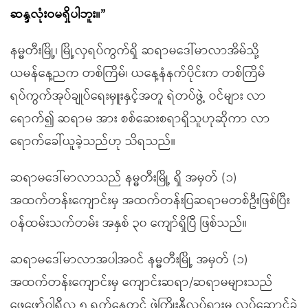
ဆန္ဒလုံးဝမရှိပါဘူး။”
နမ္မတီးမြို့၊ မြို့လှရပ်ကွက်ရှိ ဆရာမဒေါ်မာလာအိမ်သို့
ယမန်နေ့ညက တစ်ကြိမ်၊ ယနေ့နံနက်ပိုင်းက တစ်ကြိမ်
ရပ်ကွက်အုပ်ချုပ်ရေးမှူးနှင့်အတူ ရဲတပ်ဖွဲ့ ဝင်များ လာ
ရောက်၍ ဆရာမ အား စစ်ဆေးစရာရှိသူဟုဆိုကာ လာ
ရောက်ခေါ်ယူခဲ့သည်ဟု သိရသည်။
ဆရာမဒေါ်မာလာသည် နမ္မတီးမြို့ ရှိ အမှတ် (၁)
အထက်တန်းကျောင်းမှ အထက်တန်းပြဆရာမတစ်ဦးဖြစ်ပြီး
ဝန်ထမ်းသက်တမ်း အနှစ် ၃၀ ကျော်ရှိပြီ ဖြစ်သည်။
ဆရာမဒေါ်မာလာအပါအဝင် နမ္မတီးမြို့ အမှတ် (၁)
အထက်တန်းကျောင်းမှ ကျောင်းဆရာ/ဆရာမများသည်
ဖေဖော်ဝါရီလ ၅ ရက်နေ့တွင် ဖဲကြိုးနီလှုပ်ရှားမှု လုပ်ဆောင်ခဲ့