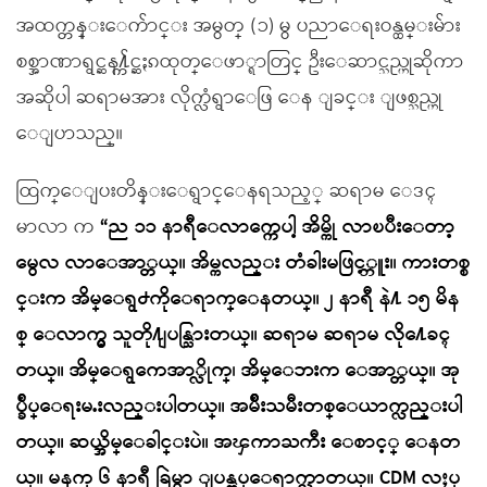
အထက္တန္းေက်ာင္း အမွတ္ (၁) မွ ပညာေရးဝန္ထမ္းမ်ား
စစ္အာဏာရွင္ဆန႔္က်င္ဆႏၵထုတ္ေဖာ္ရာတြင္ ဦးေဆာင္သည္ဟုဆိုကာ
အဆိုပါ ဆရာမအား လိုက္လံရွာေဖြ ေန ျခင္း ျဖစ္သည္ဟု
ေျပာသည္။
ထြက္ေျပးတိန္းေရွာင္ေနရသည့္ ဆရာမ ေဒၚ
မာလာ က
“ည ၁၁ နာရီေလာက္ကေပါ့ အိမ္ကို လာၿပီးေတာ့
မွေလ လာေအာ္တယ္။ အိမ္ကလည္း တံခါးမဖြင့္ဘူး။ ကားတစ္စ
င္းက အိမ္ေရွ႕ကိုေရာက္ေနတယ္။ ၂ နာရီ နဲ႔ ၁၅ မိန
စ္ ေလာက္မွ သူတို႔ျပန္သြားတယ္။ ဆရာမ ဆရာမ လို႔ေခၚ
တယ္။ အိမ္ေရွကေအာ္လိုက္၊ အိမ္ေဘးက ေအာ္တယ္။ အု
ပ္ခ်ဳပ္ေရးမႉးလည္းပါတယ္။ အမ်ိဳးသမီးတစ္ေယာက္လည္းပါ
တယ္။ ဆယ္အိမ္ေခါင္းပဲ။ အၾကာႀကီး ေစာင့္ ေနတ
ယ္။ မနက္ ၆ နာရီ ခြဲမွာ ျပန္ထပ္ေရာက္လာတယ္။ CDM လႈပ္