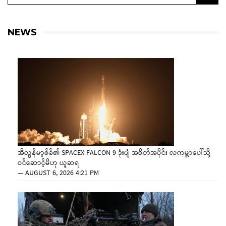
NEWS
အီလွန်မာ့စ်ခ်၏ SPACEX FALCON 9 ဒုံးပျံ အစိတ်အပိုင်း လကမ္ဘာပေါ်သို့
ဝင်ဆောင့်မိဟု ယူဆရ
—
AUGUST 6, 2026 4:21 PM