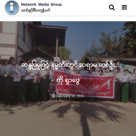
Men
ဆန္ဒပြမှုဖြင့် နမ္မတီးတွင် ဆရာမ တစ်ဦး
ကို ရှာဖွေ
February 10, 2021