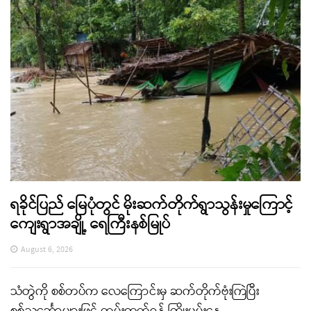
ရခိုင်ပြည် မြေပုံတွင် မိုးဆက်တိုက်ရွာသွန်းမှုကြောင့်
ကျေးရွာအချို့ ရေကြီးနစ်မြုပ်
August 6, 2026
သံတွဲကို စစ်တပ်က လေကြောင်းမှ ဆက်တိုက်ဗုံးကြဲပြီး