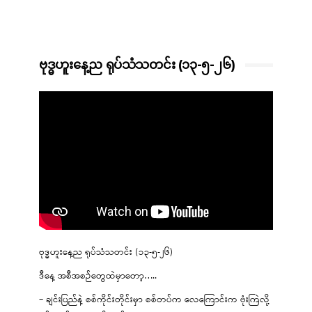
ဗုဒ္ဓဟူးနေ့ည ရုပ်သံသတင်း (၁၃-၅-၂၆)
ဗုဒ္ဓဟူးနေ့ည ရုပ်သံသတင်း (၁၃-၅-၂၆)
ဒီနေ့ အစီအစဉ်တွေထဲမှာတော့…..
– ချင်းပြည်နဲ့ စစ်ကိုင်းတိုင်းမှာ စစ်တပ်က လေကြောင်းက ဗုံးကြဲလို့