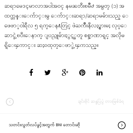
ဆရာမေဒၚမာလာအပါအဝင္ နမၼတီးၿမိဳ႕ အမွတ္ (၁) အ
ထက္တန္းေက်ာင္းမွ ေက်ာင္းဆရာ/ဆရာမမ်ားသည္ ေ
ဖေဖာ္ဝါရီလ ၅ ရက္ေန႔တြင္ ဖဲႀကိဳးနီလႈပ္ရွားမႈ လုပ္ေ
ဆာင္ခဲ့ၿပီးေနာက္ ျပည္သူမ်ားႏွင့္အတူ စစ္အာဏာရွင္ အလိုမ
ရွိေၾကာင္း ဆႏၵထုတ္ေဖာ္ခဲ့ၾကသည္။
ချင်းမိုင် ဆန္ဒပြပွဲ တားမြစ်ခံရ
သတင်းလွတ်လပ်ခွင့်အတွက် BNI တောင်းဆို