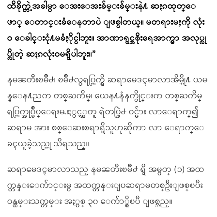
ထိခိုက္တဲ့အခါမွာ ေအးေအးခ်မ္းခ်မ္းနဲ႔ ဆႏၵထုတ္ေ
ဖာ္ ေတာင္းခံေနတာပဲ ျဖစ္ပါတယ္။ မတရားမႈကို လုံး
ဝ ေခါင္းငုံ႔မခံႏိုင္ပါဘူး။ အာဏာရွင္အစိုးရေအာက္မွာ အလုပ္လု
ပ္လိုတဲ့ ဆႏၵလုံးဝမရွိပါဘူး။”
နမၼတီးၿမိဳ႕၊ ၿမိဳ႕လွရပ္ကြက္ရွိ ဆရာမေဒၚမာလာအိမ္သို႔ ယမ
န္ေန႔ညက တစ္ႀကိမ္၊ ယေန႔နံနက္ပိုင္းက တစ္ႀကိမ္
ရပ္ကြက္အုပ္ခ်ဳပ္ေရးမႉးႏွင့္အတူ ရဲတပ္ဖြဲ႕ ဝင္မ်ား လာေရာက္၍
ဆရာမ အား စစ္ေဆးစရာရွိသူဟုဆိုကာ လာ ေရာက္ေ
ခၚယူခဲ့သည္ဟု သိရသည္။
ဆရာမေဒၚမာလာသည္ နမၼတီးၿမိဳ႕ ရွိ အမွတ္ (၁) အထ
က္တန္းေက်ာင္းမွ အထက္တန္းျပဆရာမတစ္ဦးျဖစ္ၿပီး
ဝန္ထမ္းသက္တမ္း အႏွစ္ ၃၀ ေက်ာ္ရွိၿပီ ျဖစ္သည္။