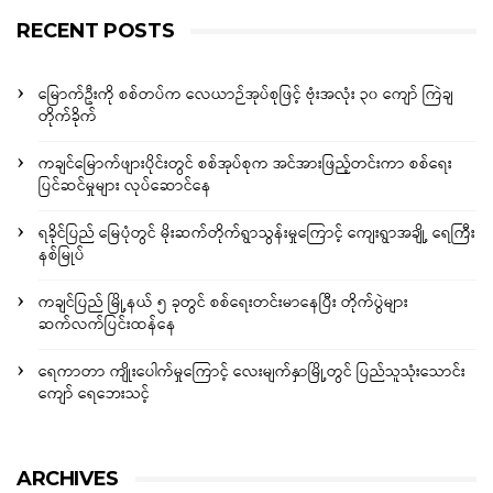
RECENT POSTS
မြောက်ဦးကို စစ်တပ်က လေယာဉ်အုပ်စုဖြင့် ဗုံးအလုံး ၃၀ ကျော် ကြဲချ
တိုက်ခိုက်
ကချင်မြောက်ဖျားပိုင်းတွင် စစ်အုပ်စုက အင်အားဖြည့်တင်းကာ စစ်ရေး
ပြင်ဆင်မှုများ လုပ်ဆောင်နေ
ရခိုင်ပြည် မြေပုံတွင် မိုးဆက်တိုက်ရွာသွန်းမှုကြောင့် ကျေးရွာအချို့ ရေကြီး
နစ်မြုပ်
ကချင်ပြည် မြို့နယ် ၅ ခုတွင် စစ်ရေးတင်းမာနေပြီး တိုက်ပွဲများ
ဆက်လက်ပြင်းထန်နေ
ရေကာတာ ကျိုးပေါက်မှုကြောင့် လေးမျက်နှာမြို့တွင် ပြည်သူသုံးသောင်း
ကျော် ရေဘေးသင့်
ARCHIVES