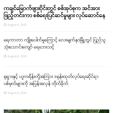
ကချင်မြောက်ဖျားပိုင်းတွင် စစ်အုပ်စုက အင်အား
ဖြည့်တင်းကာ စစ်ရေးပြင်ဆင်မှုများ လုပ်ဆောင်နေ
August 6, 2026
ရေကာတာ ကျိုးပေါက်မှုကြောင့် လေးမျက်နှာမြို့တွင် ပြည်သူ
သုံးသောင်းကျော် ရေဘေးသင့်
August 6, 2026
ရုရှားနှင့် ယူကရိန်းတို့အကြား ဒရုန်းထုတ်လုပ်ရေးဆိုင်ရာ
ပစ်မှတ်များကို အပြန်အလှန် တိုက်ခိုက်
August 6, 2026