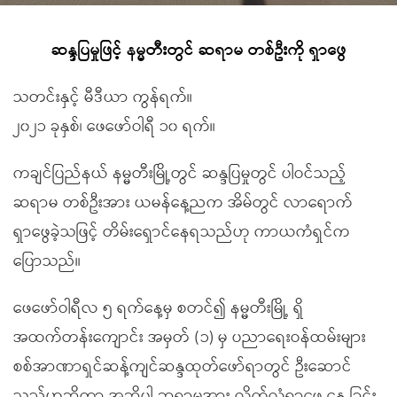
ဆန္ဒပြမှုဖြင့် နမ္မတီးတွင် ဆရာမ တစ်ဦးကို ရှာဖွေ
သတင်းနှင့် မီဒီယာ ကွန်ရက်။
၂၀၂၁ ခုနှစ်၊ ဖေဖော်ဝါရီ ၁၀ ရက်။
ကချင်ပြည်နယ် နမ္မတီးမြို့တွင် ဆန္ဒပြမှုတွင် ပါဝင်သည့်
ဆရာမ တစ်ဦးအား ယမန်နေ့ညက အိမ်တွင် လာရောက်
ရှာဖွေခဲ့သဖြင့် တိမ်းရှောင်နေရသည်ဟု ကာယကံရှင်က
ပြောသည်။
ဖေဖော်ဝါရီလ ၅ ရက်နေ့မှ စတင်၍ နမ္မတီးမြို့ ရှိ
အထက်တန်းကျောင်း အမှတ် (၁) မှ ပညာရေးဝန်ထမ်းများ
စစ်အာဏာရှင်ဆန့်ကျင်ဆန္ဒထုတ်ဖော်ရာတွင် ဦးဆောင်
သည်ဟုဆိုကာ အဆိုပါ ဆရာမအား လိုက်လံရှာဖွေ နေ ခြင်း