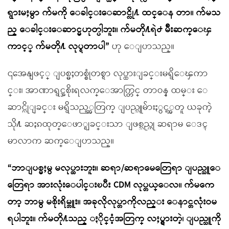
ရွားမႈမွာ က်မကို ေခါင္းေဆာင္လို႔ ထင္ေန တာ။ က်မသ
ည္ ေခါင္းေဆာင္မဟုတ္ပါဘူး။ က်မတို႔ရဲ႕ မ်ိဳးဆက္ေၾ
ကာင့္ က်မတို႔ လုပ္ရတာပါ”
ဟု ေျပာသည္။
၎အေနျဖင့္ ျပစ္မႈတစ္စုံတစ္ရာ လုပ္ထားျခင္းမရွိေၾကာ
င္း၊ အာဏာရွင္အစိုးရလက္ေအာက္တြင္ တာဝန္ ထမ္း ေ
ဆာင္လိုျခင္း မရွိသည့္အတြက္ ျပည္သူမ်ားႏွင့္အတူ ယခုကဲ့
သို႔ ဆႏၵထုတ္ေဖာ္ရျခင္းသာ ျဖစ္သည္ဟု ဆရာမ ေဒၚ
မာလာက ဆက္ေျပာသည္။
“ဘာျပစ္မႈမွ မလုပ္ထားဘူး။ ဆရာ/ဆရာမေတြေရာ ျပည္သူေ
တြေရာ အားလုံးေပါင္းၿပီး CDM လုပ္တယ္ေလ။ က်မကေ
တာ့ ဘာမွ မစိုးရိမ္ဘူး။ အခုလိုလုပ္တာကိုလည္း ေနာင္တလုံးဝမ
ရပါဘူး။ က်မတို႔သည္ ႏိုင္ငံ့အတြက္ လႈပ္ရွားတဲ့၊ ျပည္သူကို