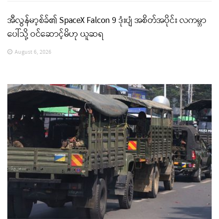
အီလွန်မာ့စ်ခ်၏ SpaceX Falcon 9 ဒုံးပျံ အစိတ်အပိုင်း လကမ္ဘာ
ပေါ်သို့ ဝင်ဆောင့်မိဟု ယူဆရ
August 6, 2026