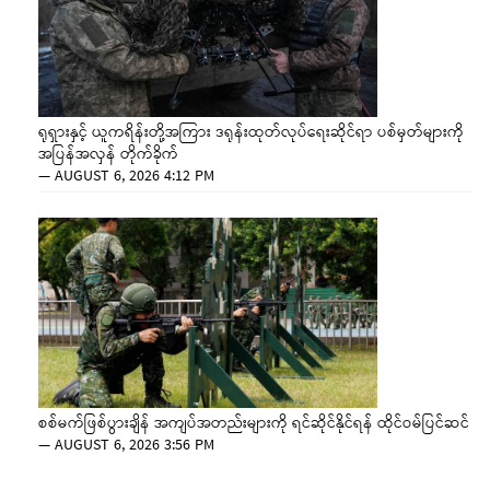
ရုရှားနှင့် ယူကရိန်းတို့အကြား ဒရုန်းထုတ်လုပ်ရေးဆိုင်ရာ ပစ်မှတ်များကို
အပြန်အလှန် တိုက်ခိုက်
—
AUGUST 6, 2026 4:12 PM
စစ်မက်ဖြစ်ပွားချိန် အကျပ်အတည်းများကို ရင်ဆိုင်နိုင်ရန် ထိုင်ဝမ်ပြင်ဆင်
—
AUGUST 6, 2026 3:56 PM