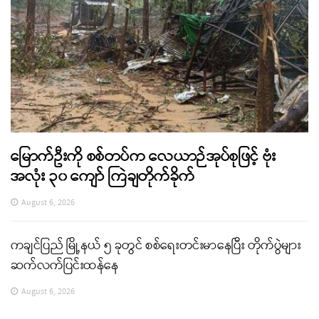
မြောက်ဦးကို စစ်တပ်က လေယာဉ်အုပ်စုဖြင့် ဗုံး
အလုံး ၃၀ ကျော် ကြဲချတိုက်ခိုက်
August 6, 2026
ကချင်ပြည် မြို့နယ် ၅ ခုတွင် စစ်ရေးတင်းမာနေပြီး တိုက်ပွဲများ
ဆက်လက်ပြင်းထန်နေ
August 6, 2026