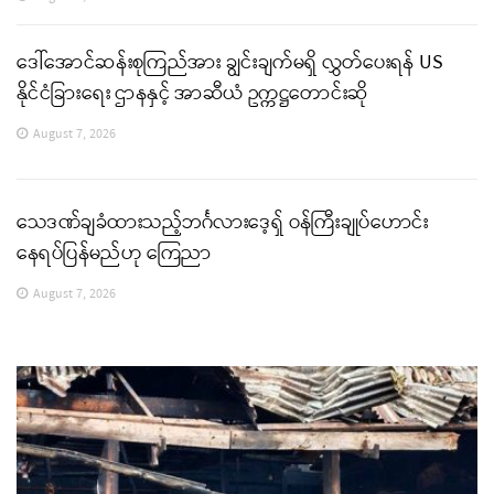
ဒေါ်အောင်ဆန်းစုကြည်အား ချွင်းချက်မရှိ လွှတ်ပေးရန် US
နိုင်ငံခြားရေး ဌာနနှင့် အာဆီယံ ဥက္ကဋ္ဌတောင်းဆို
August 7, 2026
သေဒဏ်ချခံထားသည့်ဘင်္ဂလားဒေ့ရှ် ဝန်ကြီးချုပ်ဟောင်း
နေရပ်ပြန်မည်ဟု ကြေညာ
August 7, 2026