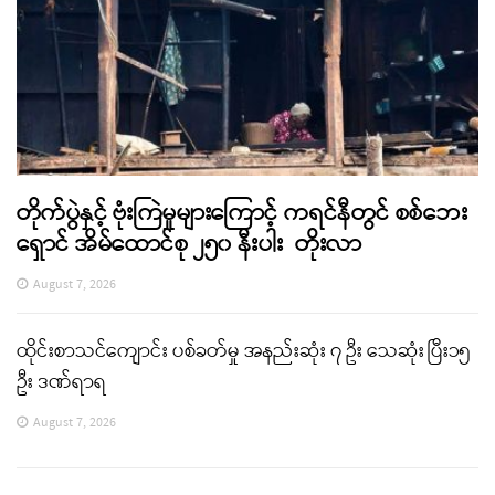
တိုက်ပွဲနှင့် ဗုံးကြဲမှုများကြောင့် ကရင်နီတွင် စစ်ဘေး
ရှောင် အိမ်ထောင်စု ၂၅၀ နီးပါး တိုးလာ
August 7, 2026
ထိုင်းစာသင်ကျောင်း ပစ်ခတ်မှု အနည်းဆုံး ၇ ဦး သေဆုံး ပြီး၁၅
ဦး ဒဏ်ရာရ
August 7, 2026