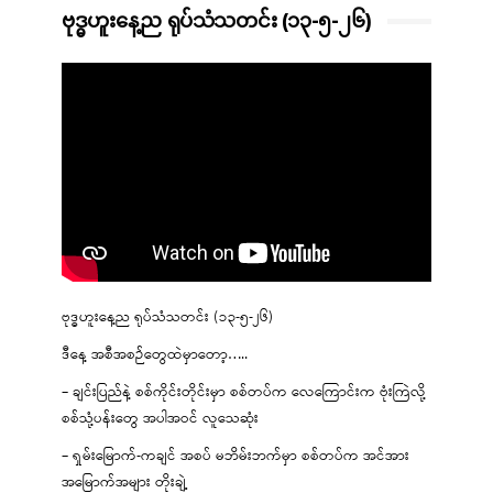
ဗုဒ္ဓဟူးနေ့ည ရုပ်သံသတင်း (၁၃-၅-၂၆)
ဗုဒ္ဓဟူးနေ့ည ရုပ်သံသတင်း (၁၃-၅-၂၆)
ဒီနေ့ အစီအစဉ်တွေထဲမှာတော့…..
– ချင်းပြည်နဲ့ စစ်ကိုင်းတိုင်းမှာ စစ်တပ်က လေကြောင်းက ဗုံးကြဲလို့
စစ်သုံ့ပန်းတွေ အပါအဝင် လူသေဆုံး
– ရှမ်းမြောက်-ကချင် အစပ် မဘိမ်းဘက်မှာ စစ်တပ်က အင်အား
အမြောက်အများ တိုးချဲ့