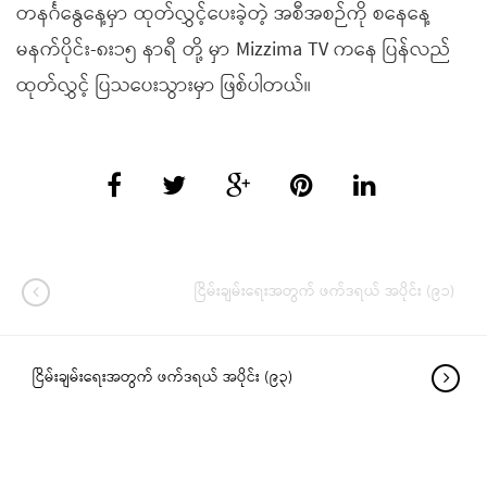
တနင်္ဂနွေနေ့မှာ ထုတ်လွှင့်ပေးခဲ့တဲ့ အစီအစဉ်ကို စနေနေ့
မနက်ပိုင်း-၈း၁၅ နာရီ တို့ မှာ Mizzima TV ကနေ ပြန်လည်
ထုတ်လွှင့် ပြသပေးသွားမှာ ဖြစ်ပါတယ်။
ငြိမ်းချမ်းရေးအတွက် ဖက်ဒရယ် အပိုင်း (၉၁)
ငြိမ်းချမ်းရေးအတွက် ဖက်ဒရယ် အပိုင်း (၉၃)