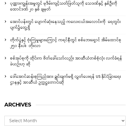
ပုဏ္ဏားကျွန်းအမှုတွင် မုဒိမ်းကျင့်သတ်ဖြတ်သူကို သေဒဏ်နှင့် နှစ်ဦးကို
ထောင်ဒဏ် ၂၀ နှစ် ချမှတ်
အောင်ပန်းတွင် ပျောက်ဆုံးနေသည့် ကလေးငယ်အလောင်းကို ရေတွင်း
ပျက်၌တွေ့ရှိ
တိုက်ပွဲနှင့် ဗုံးကြဲမှုများကြောင့် ကရင်နီတွင် စစ်ဘေးရှောင် အိမ်ထောင်စု
၂၅၀ နီးပါး တိုးလာ
စစ်အုပ်စုကို ထိုင်းက ဖိတ်ခေါ်သော်လည်း အာဆီယံတစ်စုံလုံး လက်ခံရန်
ခဲယဉ်းဟု ဆို
ဒေါ်အောင်ဆန်းစုကြည်အား ချွင်းချက်မရှိ လွှတ်ပေးရန် US နိုင်ငံခြားရေး
ဌာနနှင့် အာဆီယံ ဥက္ကဋ္ဌတောင်းဆို
ARCHIVES