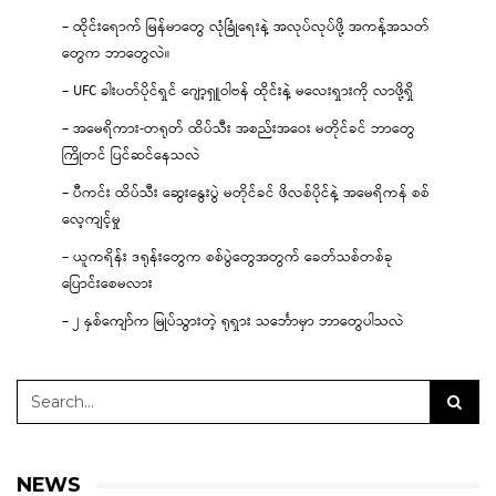
– ထိုင်းရောက် မြန်မာတွေ လုံခြုံရေးနဲ့ အလုပ်လုပ်ဖို့ အကန့်အသတ်
တွေက ဘာတွေလဲ။
– UFC ခါးပတ်ပိုင်ရှင် ဂျော့ရှူဝါဗန် ထိုင်းနဲ့ မလေးရှားကို လာဖို့ရှိ
– အမေရိကား-တရုတ် ထိပ်သီး အစည်းအဝေး မတိုင်ခင် ဘာတွေ
ကြိုတင် ပြင်ဆင်နေသလဲ
– ပီကင်း ထိပ်သီး ဆွေးနွေးပွဲ မတိုင်ခင် ဖိလစ်ပိုင်နဲ့ အမေရိကန် စစ်
လေ့ကျင့်မှု
– ယူကရိန်း ဒရုန်းတွေက စစ်ပွဲတွေအတွက် ခေတ်သစ်တစ်ခု
ပြောင်းစေမလား
– ၂ နှစ်ကျော်က မြုပ်သွားတဲ့ ရုရှား သင်္ဘောမှာ ဘာတွေပါသလဲ
NEWS