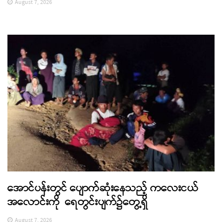
August 7, 2026
အောင်ပန်းတွင် ပျောက်ဆုံးနေသည့် ကလေးငယ်
အလောင်းကို ရေတွင်းပျက်၌တွေ့ရှိ
August 7, 2026