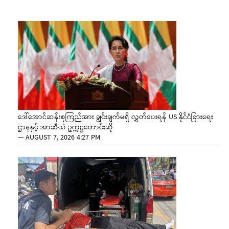
ဒေါ်အောင်ဆန်းစုကြည်အား ချွင်းချက်မရှိ လွှတ်ပေးရန် US နိုင်ငံခြားရေး
ဌာနနှင့် အာဆီယံ ဥက္ကဋ္ဌတောင်းဆို
—
AUGUST 7, 2026 4:27 PM