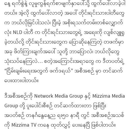
နေ့ ရက်စွဲနဲ့ လူမှုကွန်ရက်စာမျက်နှာပေါ်သို့ ထွက်ပေါ်လာခဲ့ပါ
တယ်။ အဲ့လို ထွက်ပေါ်လာတဲ့ အပေါ် တိုင်းရင်းသားပါတီတွေ
က ဘယ်လိုမြင်ပါသလဲ၊ ပြီးခဲ့ အစိုးရသက်တမ်းတစ်လျှောက်
လုံး NLD ပါတီ က တိုင်းရင်းသားတွေရဲ့ အရေးကို လျစ်လျူရှု
ခဲ့တယ်လို့ တိုင်းရင်းသားတွေက ပြောဆိုနေကြတဲ့ တဖက်မှာ
အခု ဖိတ်ကြားချက်အပေါ် သူတို့ ဘာပြောလဲ၊ ဘယ်လိုတွေ
သုံးသပ်နေကြလဲ… စတဲ့အကြောင်းအရာတွေ က ဒီတပတ်ရဲ့
“ငြိမ်းချမ်းရေးအတွက် ဖက်ဒရယ်” အစီအစဉ် မှာ တင်ဆက်
ပေးထားပါတယ်။
ဒီအစီအစဉ်ကို Network Media Group နှင့် Mizzima Media
Group တို့ ပူးပေါင်းစီစဉ် တင်ဆက်ထားတာ ဖြစ်ပြီး
အပတ်စဉ် တနင်္ဂနွေနေ့ည ရး၅၀ နာရီ တွင် အစီအစဉ်အသစ်
ကို Mizzima TV ကနေ ထုတ်လွှင့် ပေးနေပြီ ဖြစ်ပါတယ်။