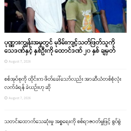
ပုဏ္ဏားကျွန်းအမှုတွင် မုဒိမ်းကျင့်သတ်ဖြတ်သူကို
သေဒဏ်နှင့် နှစ်ဦးကို ထောင်ဒဏ် ၂၀ နှစ် ချမှတ်
August 7, 2026
စစ်အုပ်စုကို ထိုင်းက ဖိတ်ခေါ်သော်လည်း အာဆီယံတစ်စုံလုံး
လက်ခံရန် ခဲယဉ်းဟု ဆို
August 7, 2026
သတင်းထောက်သေဆုံးမှု အစ္စရေးကို စစ်ရာဇဝတ်မှုဖြင့် စွပ်စွဲ