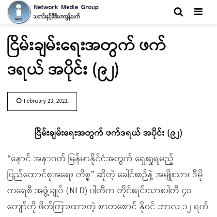
Men
ငြိမ်းချမ်းရေးအတွက် ဖက်
ဒရယ် အပိုင်း (၉၂)
February 23, 2021
ငြိမ်းချမ်းရေးအတွက် ဖက်ဒရယ် အပိုင်း (၉၂)
“နောင် အနာဂတ် မြန်မာနိုင်ငံအတွက် ရှေးရှုရမည့်
ပြည်ထောင်စုအရေး ကိစ္စ” ဆိုတဲ့ ခေါင်းစဉ်နဲ့ အမျိုးသား ဒီမို
ကရေစီ အဖွဲ့ချုပ် (NLD) ပါတီက တိုင်းရင်းသားပါတီ ၄၀
ကျော်ကို ဖိတ်ကြားထားတဲ့ စာတစောင် နိုဝင် ဘာလ ၁၂ ရက်