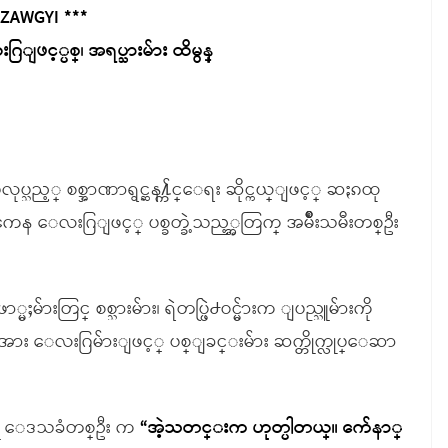
 ZAWGYI ***
ြျဖင့္ပစ္၊ အရပ္သားမ်ား ထိမွန္
ပ္သည့္ စစ္အာဏာရွင္ဆန႔္က်င္ေရး ဆိုင္ကယ္ျဖင့္ ဆႏၵထု
ကေန ေလးဂြျဖင့္ ပစ္ခတ္ခဲ့သည့္အတြက္ အမ်ိဳးသမီးတစ္ဦး
်ားတြင္ စစ္သားမ်ား၊ ရဲတပ္ဖြဲ႕ဝင္မ်ားက ျပည္သူမ်ားကို
း ေလးဂြမ်ားျဖင့္ ပစ္ျခင္းမ်ား ဆက္တိုက္လုပ္ေဆာ
ါဝင္သူ ေဒသခံတစ္ဦး က
“အဲ့သတင္းက ဟုတ္ပါတယ္။ က်ေနာ္