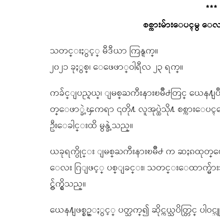
***
စစ္ကားမ်ားေပၚမွ ေလးဂ
သတင္းႏွင့္ မီဒီယာ ကြန္ရက္။
၂၀၂၁ ခုႏွစ္၊ ေဖေဖာ္ဝါရီလ ၂၃ ရက္။
ကခ်င္ျပည္နယ္၊ ျမစ္ႀကီးနားၿမိဳ႕တြင္ ယေန႔ျပဳလု
တ္ေဖာ္ခဲ့ၾကရာ ၎တို႔ လူအုပ္ထဲသို႔ စစ္ကားေပၚ
ဦးေခါင္းထိ မွန္ခဲ့သည္။
ယခုရက္ပိုင္း ျမစ္ႀကီးနားၿမိဳ႕ က ဆႏၵထုတ္ေဖာ္မႈမ
ေလး ဂြျဖင့္ ပစ္ျခင္း၊ သတင္းေထာက္မ်ားအာ
င္လွ်က္ရွိသည္။
ယေန႔ျဖစ္စဥ္ႏွင့္ ပတ္သက္၍ ဆိုင္ကယ္သပိတ္တြင္ ပ