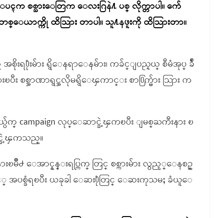
ွာ စစ္ကားေပၚက စစ္သားေတြက ေလးဂြနဲ႔ ပစ္ လိုက္တာပါ။ က်ေ
 အမ်ိဳးသမီးတစ္ေယာက္ကို ထိသြား တာပါ။ သူ႔နဖူးကို ထိသြားတာ။
ိုးရ႐ုံးမ်ား ရွိေနရာေနမ်ား၊ ကခ်င္ျပည္နယ္ စီမံအုပ္ ခ်ဳ
ားၿပီး စစ္အာဏာရွင္အလိုမရွိေၾကာင္း စာ႐ြက္မ်ား သြား က
ုင္ကယ္ပ်က္ campaign လုပ္ေဆာင္ခဲ့ၾကၿပီး ျမစ္ႀကီးနား ၿ
င္ခဲ့ၾကသည္။
ဳ႕ ေအာင္နန္းရပ္ကြက္ တြင္ စစ္ကားမ်ား လွည့္ေနစဥ္
အပစ္ခံရၿပီး ယခုခါ ေဆး႐ုံတြင္ ေဆးကုသမႈ ခံယူေ