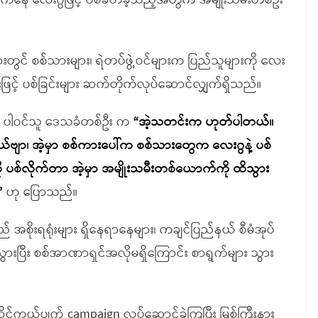
ေါ်ကနေ လေးဂွဖြင့် ပစ်ခတ်ခဲ့သည့်အတွက် အမျိုးသမီးတစ်ဦး
များတွင် စစ်သားများ၊ ရဲတပ်ဖွဲ့ဝင်များက ပြည်သူများကို လေး
ဖြင့် ပစ်ခြင်းများ ဆက်တိုက်လုပ်ဆောင်လျှက်ရှိသည်။
င် ပါဝင်သူ ဒေသခံတစ်ဦး က
“အဲ့သတင်းက ဟုတ်ပါတယ်။
ယ်ဗျာ၊ အဲ့မှာ စစ်ကားပေါ်က စစ်သားတွေက လေးဂွနဲ့ ပစ်
ို ပစ်လိုက်တာ အဲ့မှာ အမျိုးသမီးတစ်ယောက်ကို ထိသွား
”
ဟု ပြောသည်။
စိုးရရုံးများ ရှိနေရာနေများ၊ ကချင်ပြည်နယ် စီမံအုပ်
့ သွားပြီး စစ်အာဏာရှင်အလိုမရှိကြောင်း စာရွက်များ သွား
ုင်ကယ်ပျက် campaign လုပ်ဆောင်ခဲ့ကြပြီး မြစ်ကြီးနား