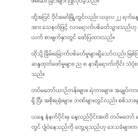
ဖမ်းဆီး ခြင်းများ ပြုလုပ်ခဲ့သည်။
ထို့အပြင် ဝိုင်းမော်မြို့တွင်လည်း ယခုလ ၂၂ ရက်န
အား သေနတ်ဖြင့် လာရောက်ပစ်ခတ်သွားသည်ဟု Kac
ယက် စာမျက်နှာတွင် ဖော်ပြထားသည်။
ထိုသို့ ခြိမ်းခြောက်ပစ်ခတ်မှုများရှိသော်လည်း မြစ်က
ဆန္ဒထုတ်ဖော်မှုများ၊ ည ၈ နာရီရောက်တိုင်း သံ
သည်။
တပ်မတော်ယာဉ်တန်းများ၊ ရဲကားများ၊ အချုပ်ကား
ရှိ ပြီး အစိုးရရုံးများ၊ ဘဏ်များတွင်လည်း စစ်သ
ယနေ့ နံနက်ပိုင်းမှ နေ့လည်ပိုင်းအထိ တပ်မတော်
တွင် ပျံဝဲနေသည်ကို တွေ့ရသည်ဟု ဒေသခံများ