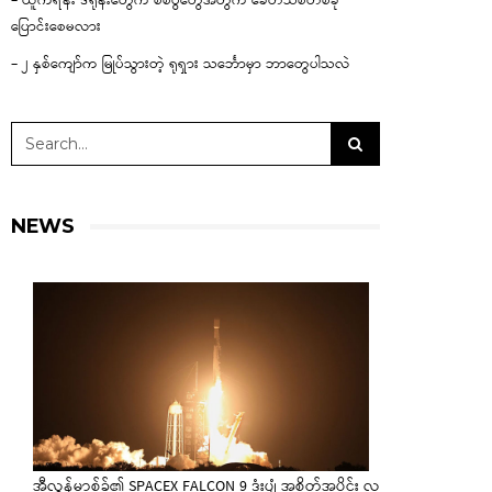
– ယူကရိန်း ဒရုန်းတွေက စစ်ပွဲတွေအတွက် ခေတ်သစ်တစ်ခု
ပြောင်းစေမလား
– ၂ နှစ်ကျော်က မြုပ်သွားတဲ့ ရုရှား သင်္ဘောမှာ ဘာတွေပါသလဲ
NEWS
အီလွန်မာ့စ်ခ်၏ SPACEX FALCON 9 ဒုံးပျံ အစိတ်အပိုင်း လ