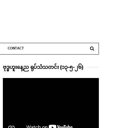
CONTACT
ဗုဒ္ဓဟူးနေ့ည ရုပ်သံသတင်း (၁၃-၅-၂၆)