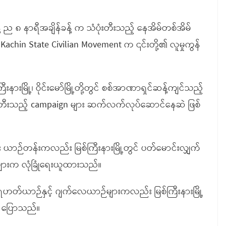
ေ့ ည ၈ နာရီအချိန်ခန့် က သံပုံးတီးသည့် နေအိမ်တစ်အိမ်
hin State Civilian Movement က ၎င်းတို့၏ လူမှုကွန်
ြီးနားမြို့၊ ဝိုင်းမော်မြို့တို့တွင် စစ်အာဏာရှင်ဆန့်ကျင်သည့်
ပုံးတီးသည့် campaign များ ဆက်လက်လုပ်ဆောင်နေဆဲ ဖြစ်
 ယာဉ်တန်းကလည်း မြစ်ကြီးနားမြို့တွင် ပတ်မောင်းလျှက်
ားများက လုံခြုံရေးယူထားသည်။
 ရဟတ်ယာဉ်နှင့် ဂျက်လေယာဉ်များကလည်း မြစ်ကြီးနားမြို့
က ပြောသည်။