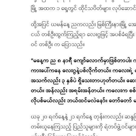
မြို့ အထက ၁ ရှေ့တွင် ထိုင်သပိတ်များ လုပ်ဆောင
ထို့အပြင် ယမန်နေ့ ညကလည်း မြစ်ကြီးနားမြို့ အ
ငယ် တစ်ဦးထွက်ကြည့်ရာ လေးဂွဖြင့် အပစ်ခံရပြီ
ဝင် တစ်ဦး က ပြောသည်။
“မနေ့က ည ၈ နာရီ ကျော်လောက်မှာဖြစ်တာပါ။
ကားပေါ်ကနေ လေးဂွနဲ့ပစ်လိုက်တယ်။ ကလေးရဲ့
အသက်လည်း ၃ နှစ်ပဲ ရှိသေးတာဟုတ်တယ်။ ဆေ
တယ်။ အန်လည်း အရမ်းအန်တယ်။ ကလေးက စစ်က
လိုပစ်မယ်လည်း ဘယ်ထင်မလဲနော်။ တော်တော် မက
ယခု ၂၀ ရက်နေ့နဲ့ ၂၁ ရက်နေ့ တုန်းကလည်း ဆန္ဒပြ
တမ်းယူနေကြသည့် ပြည်သူများကို ရဲတပ်ဖွဲ့ဝင်များန