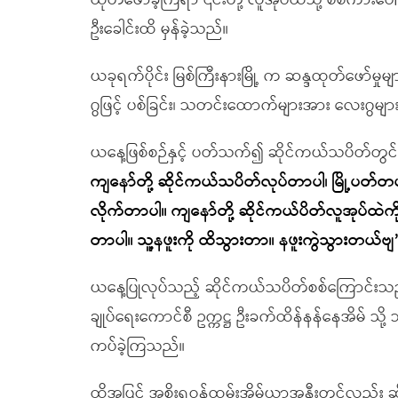
ထုတ်ဖော်ခဲ့ကြရာ ၎င်းတို့ လူအုပ်ထဲသို့ စစ်ကားပ
ဦးခေါင်းထိ မှန်ခဲ့သည်။
ယခုရက်ပိုင်း မြစ်ကြီးနားမြို့ က ဆန္ဒထုတ်ဖော်မှု
ဂွဖြင့် ပစ်ခြင်း၊ သတင်းထောက်များအား လေးဂွများ
ယနေ့ဖြစ်စဉ်နှင့် ပတ်သက်၍ ဆိုင်ကယ်သပိတ်တွ
ကျနော်တို့ ဆိုင်ကယ်သပိတ်လုပ်တာပါ၊ မြို့ပတ်တ
လိုက်တာပါ။ ကျနော်တို့ ဆိုင်ကယ်ပိတ်လူအုပ်ထဲက
တာပါ။ သူ့နဖူးကို ထိသွားတာ။ နဖူးကွဲသွားတယ်ဗျ
ယနေ့ပြုလုပ်သည့် ဆိုင်ကယ်သပိတ်စစ်ကြောင်းသည် အ
ချုပ်ရေးကောင်စီ ဥက္ကဋ္ဌ ဦးခက်ထိန်နန်နေအိမ် သို
ကပ်ခဲ့ကြသည်။
ထို့အပြင် အစိုးရဝန်ထမ်းအိမ်ယာအနီးတွင်လည်း ဆိ