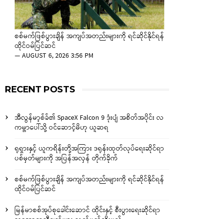
စစ်မက်ဖြစ်ပွားချိန် အကျပ်အတည်းများကို ရင်ဆိုင်နိုင်ရန်
ထိုင်ဝမ်ပြင်ဆင်
—
AUGUST 6, 2026 3:56 PM
RECENT POSTS
အီလွန်မာ့စ်ခ်၏ SpaceX Falcon 9 ဒုံးပျံ အစိတ်အပိုင်း လ
ကမ္ဘာပေါ်သို့ ဝင်ဆောင့်မိဟု ယူဆရ
ရုရှားနှင့် ယူကရိန်းတို့အကြား ဒရုန်းထုတ်လုပ်ရေးဆိုင်ရာ
ပစ်မှတ်များကို အပြန်အလှန် တိုက်ခိုက်
စစ်မက်ဖြစ်ပွားချိန် အကျပ်အတည်းများကို ရင်ဆိုင်နိုင်ရန်
ထိုင်ဝမ်ပြင်ဆင်
မြန်မာစစ်အုပ်စုခေါင်းဆောင် ထိုင်းနှင့် စီးပွားရေးဆိုင်ရာ