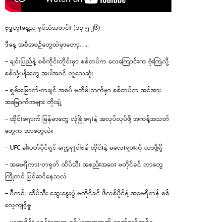
ဗုဒ္ဓဟူးနေ့ည ရုပ်သံသတင်း (၁၃-၅-၂၆)
ဒီနေ့ အစီအစဉ်တွေထဲမှာတော့…..
– ချင်းပြည်နဲ့ စစ်ကိုင်းတိုင်းမှာ စစ်တပ်က လေကြောင်းက ဗုံးကြဲလို့
စစ်သုံ့ပန်းတွေ အပါအဝင် လူသေဆုံး
– ရှမ်းမြောက်-ကချင် အစပ် မဘိမ်းဘက်မှာ စစ်တပ်က အင်အား
အမြောက်အများ တိုးချဲ့
– ထိုင်းရောက် မြန်မာတွေ လုံခြုံရေးနဲ့ အလုပ်လုပ်ဖို့ အကန့်အသတ်
တွေက ဘာတွေလဲ။
– UFC ခါးပတ်ပိုင်ရှင် ဂျော့ရှူဝါဗန် ထိုင်းနဲ့ မလေးရှားကို လာဖို့ရှိ
– အမေရိကား-တရုတ် ထိပ်သီး အစည်းအဝေး မတိုင်ခင် ဘာတွေ
ကြိုတင် ပြင်ဆင်နေသလဲ
– ပီကင်း ထိပ်သီး ဆွေးနွေးပွဲ မတိုင်ခင် ဖိလစ်ပိုင်နဲ့ အမေရိကန် စစ်
လေ့ကျင့်မှု