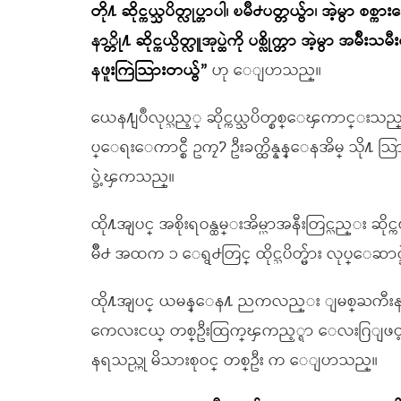
တို႔ ဆိုင္ကယ္သပိတ္လုပ္တာပါ၊ ၿမိဳ႕ပတ္တယ္ဗ်ာ၊ အဲ့မ
နာ္တို႔ ဆိုင္ကယ္ပိတ္လူအုပ္ထဲကို ပစ္လိုက္တာ အဲ့မွာ
နဖူးကြဲသြားတယ္ဗ်”
ဟု ေျပာသည္။
ယေန႔ျပဳလုပ္သည့္ ဆိုင္ကယ္သပိတ္စစ္ေၾကာင္းသည္ အစ
ပ္ေရးေကာင္စီ ဥကၠ႒ ဦးခက္ထိန္နန္ေနအိမ္ သို႔ သြ
ပ္ခဲ့ၾကသည္။
ထို႔အျပင္ အစိုးရဝန္ထမ္းအိမ္ယာအနီးတြင္လည္း ဆိ
မိဳ႕ အထက ၁ ေရွ႕တြင္ ထိုင္သပိတ္မ်ား လုပ္ေဆာ
ထို႔အျပင္ ယမန္ေန႔ ညကလည္း ျမစ္ႀကီးနားၿမိ
ကေလးငယ္ တစ္ဦးထြက္ၾကည့္ရာ ေလးဂြျဖင့္ 
နရသည္ဟု မိသားစုဝင္ တစ္ဦး က ေျပာသည္။