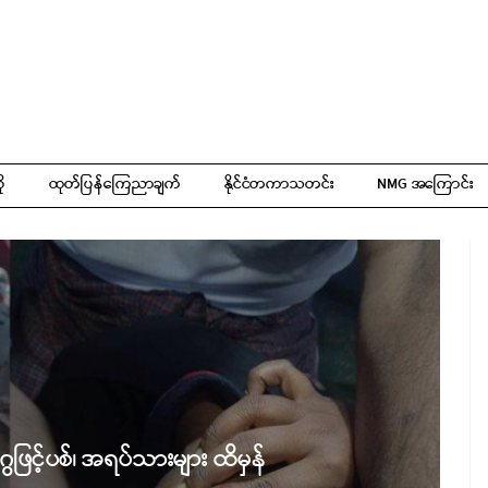
ို
ထုတ်ပြန်ကြေညာချက်
နိုင်ငံတကာသတင်း
NMG အကြောင်း
ွဖြင့်ပစ်၊ အရပ်သားများ ထိမှန်