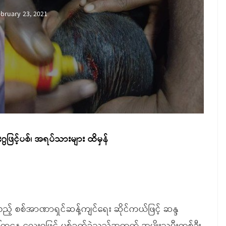
bruary 23, 2021
ွဖြင့်ပစ်၊ အရပ်သားများ ထိမှန်
်သည့် စစ်အာဏာရှင်ဆန့်ကျင်ရေး ဆိုင်ကယ်ဖြင့် ဆန္ဒ