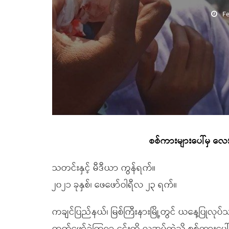
Fe
စစ်ကားများပေါ်မှ လေးဂ
သတင်းနှင့် မီဒီယာ ကွန်ရက်။
၂၀၂၁ ခုနှစ်၊ ဖေဖော်ဝါရီလ ၂၃ ရက်။
ကချင်ပြည်နယ်၊ မြစ်ကြီးနားမြို့တွင် ယနေ့ပြုလုပ