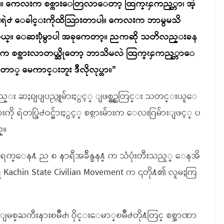
ါ။ ကေလးက စစ္ကားေတြလာေတာ့ ထြက္ၾကည့္တာ၊ အဲ့
းရဲ႕ ေခါင္းကိုထိသြားတာပါ။ ကေလးက ဘာမွမသိ
္တယ္။ ေဆး႐ုံမွာပါ အခုကေတာ့။ ညကဆို သတိလည္းခန
းက စစ္ကားလာတယ္ဆိုေတာ့ ဘာသိမလဲ ထြက္ၾကည့္တာေ
တာ္ မေကာင္းဘူး ဒီလိုလုပ္တာ။”
 ဆႏၵျပျပည္သူမ်ားႏွင့္ ျဖစ္စဥ္အတြင္း သတင္းယူေ
ရဲတပ္ဖြဲ႕ဝင္မ်ားႏွင့္ စစ္သားမ်ားက ေလးဂြမ်ားျဖင့္ ပ
္။
၂ ရက္ေန႔ ည ၈ နာရီအခ်ိန္ခန႔္ က သံပုံးတီးသည့္ ေနအိ
္ဟု Kachin State Civilian Movement က ၎တို႔၏ လူမႈကြ
 ျမစ္ႀကီးနားၿမိဳ႕၊ ဝိုင္းေမာ္ၿမိဳ႕တို႔တြင္ စစ္အာဏာ