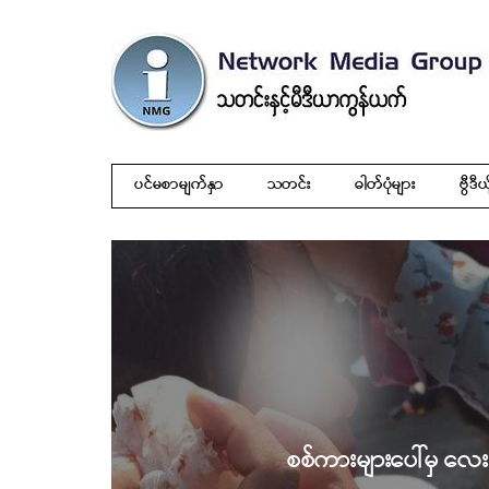
ပင်မစာမျက်နှာ
သတင်း
ဓါတ်ပုံများ
ဗွီဒီယ
စစ်ကားများပေါ်မှ လေးဂ