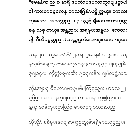
“မေန႔က ည ၈ နာရီ ေက်ာ္ေလာက္မွာျဖစ္တာပ
ဒါ ကားေပၚကေန ေလးဂြနဲ႔ပစ္လိုက္တယ္။ ကေလ
ဘူးေလ။ အသက္လည္း ၃ ႏွစ္ပဲ ရွိေသးတာဟုတ
ခန လစ္ တယ္။ အန္လည္း အရမ္းအန္တယ္။ ကေလ
ပါ့။ ဒီလိုပစ္မယ္လည္း ဘယ္ထင္မလဲေနာ္။ ေတာ္ေ
ယခု ၂၀ ရက္ေန႔နဲ႔ ၂၁ ရက္ေန႔ တုန္းကလည္း
နသူမ်ား၊ မွတ္ တမ္းယူေနၾကသည့္ ျပည္သူမ်ားကို 
စ္ျခင္း၊ လိုက္လံဖမ္းဆီး ျခင္းမ်ား ျပဳလုပ္ခဲ့သည
ထို႔အျပင္ ဝိုင္းေမာ္ၿမိဳ႕တြင္လည္း ယခုလ ၂
မ္တစ္အိမ္အား ေသနတ္ျဖင့္ လာေရာက္ပစ္ခတ္သြားသည
န္ယက္ စာမ်က္ႏွာတြင္ ေဖာ္ျပထားသည္။
ထိုသို႔ ၿခိမ္းေျခာက္ပစ္ခတ္မႈမ်ားရွိေသာ္လည္း