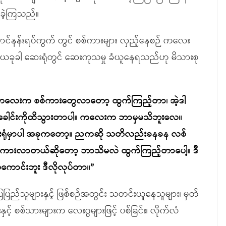
်ခဲ့ကြသည်။
ောင်နန်းရပ်ကွက် တွင် စစ်ကားများ လှည့်နေစဉ် ကလေး
း ယခုခါ ဆေးရုံတွင် ဆေးကုသမှု ခံယူနေရသည်ဟု မိသားစု
 ကလေးက စစ်ကားတွေလာတော့ ထွက်ကြည့်တာ၊ အဲ့ဒါ
 ခေါင်းကိုထိသွားတာပါ။ ကလေးက ဘာမှမသိဘူးလေ။
းရုံမှာပါ အခုကတော့။ ညကဆို သတိလည်းခနခန လစ်
ားလာတယ်ဆိုတော့ ဘာသိမလဲ ထွက်ကြည့်တာပေါ့။ ဒီ
ောင်းဘူး ဒီလိုလုပ်တာ။”
ပြည်သူများနှင့် ဖြစ်စဉ်အတွင်း သတင်းယူနေသူများ၊ မှတ်
ှင့် စစ်သားများက လေးဂွများဖြင့် ပစ်ခြင်း၊ လိုက်လံ