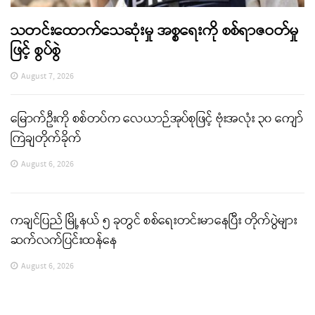
သတင်းထောက်သေဆုံးမှု အစ္စရေးကို စစ်ရာဇဝတ်မှု
ဖြင့် စွပ်စွဲ
August 7, 2026
မြောက်ဦးကို စစ်တပ်က လေယာဉ်အုပ်စုဖြင့် ဗုံးအလုံး ၃၀ ကျော်
ကြဲချတိုက်ခိုက်
August 6, 2026
ကချင်ပြည် မြို့နယ် ၅ ခုတွင် စစ်ရေးတင်းမာနေပြီး တိုက်ပွဲများ
ဆက်လက်ပြင်းထန်နေ
August 6, 2026