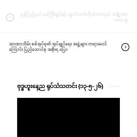
မွန်ပြည်နယ် ဝန်ကြီးချုပ်နှင့် လွှတ်တော်ကိုယ်စားလှယ် အချို့အား
တရားစွဲ
အာဏာသိမ်း စစ်အုပ်စု၏ အုပ်ချုပ်ရေး အဖွဲ့များ တရားမဝင်
ကြောင်း ပြည်ထောင်စု အစိုးရ ပြော
ဗုဒ္ဓဟူးနေ့ည ရုပ်သံသတင်း (၁၃-၅-၂၆)