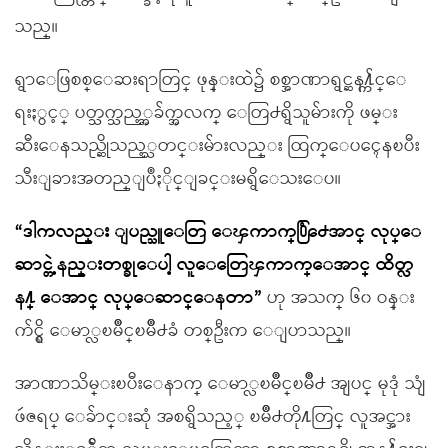
သည္။
ရွာေဖြစစ္ေဆးရာတြင္ ဖုန္းထဲ၌ စစ္အာဏာရွင္ဆန႔္က်င္ေ
ရးႏွင့္ ပတ္သက္သည့္အခ်က္အလက္ ေတြ႕ရွိသူမ်ားကို ဖမ္း
ဆီးေနသည္ဆိုသည့္သတင္းမ်ားလည္း ထြက္ေပၚေနၿပီး
သီးျခားအတည္ျပဳႏိုင္ျခင္းမရွိေသးေပ။
“ဒါကလည္း ျပည္သူေတြ ေၾကာက္႐ြံ႕ေအာင္ လုပ္ေ
ဆာင္တဲ့နည္းတစ္ခုေပါ့ လူေတြေၾကာက္ေအာင္ ထိတ္လ
န႔္ ေအာင္ လုပ္ေဆာင္ေနတာ”
ဟု အသက္ ၆၀ ဝန္း
က်င္ရွိ ေမာ္လၿမိဳင္ၿမိဳ႕ခံ တစ္ဦးက ေျပာသည္။
အာဏာသိမ္းၿပီးေနာက္ ေမာ္လၿမိဳင္ၿမိဳ႕ အျပင္ မုဒုံ သံျ
ဖဴဇရပ္ ေခ်ာင္းဆုံ အစရွိသည့္ ၿမိဳ႕တို႔တြင္ လူအင္အား