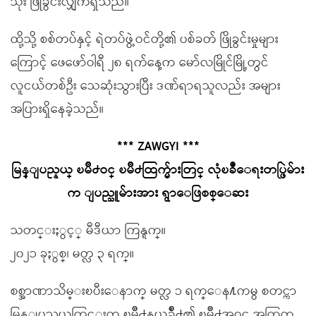
သုံး ဖြိုခွင်းလျှက်ရှိသည်။
ထို့သို့ စစ်တပ်နှင့် ရဲတပ်ဖွဲ့ဝင်တို့၏ ပစ်ခတ် ဖြိုခွင်းမှုများ
ကြောင့် ဖေဖော်ဝါရီ ၂၈ ရက်နေ့က မော်လမြိုင်မြို့တွင်
လူငယ်တစ်ဦး သေဆုံးသွားပြီး ဒဏ်ရာရသူလည်း အများ
အပြားရှိနေခဲ့သည်။
*** ZAWGYI ***
မြန္ျပည္နယ္ ၿမိဳ႕ဝင္ ၿမိဳ႕ထြက္မ်ားတြင္ လုံၿခဳံေရးတပ္ဖြဲမ်ား
က ျပည္သူမ်ားအား ရွာေဖြစစ္ေဆး
သတင္းႏွင့္ မီဒီယာ ကြန္ရက္။
၂၀၂၁ ခုႏွစ္၊ မတ္လ ၃ ရက္။
စစ္အာဏာသိမ္းၿပီးေနာက္ မတ္လ ၁ ရက္ေန႔ကမွ စတင္ကာ
မြန္ျပည္နယ္အတြင္းက ၿမိဳ႕နယ္အခ်ိဳ႕၏ ၿမိဳ႕အဝင္ အထြက္