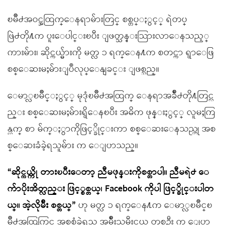
ၿမိဳ႕အဝင္အထြက္ေနရာမ်ားတြင္ စစ္တပ္ႏွင့္ ရဲတပ္
ဖြဲ႕တို႔က ပူးေပါင္းၿပီး ျဖတ္သန္းသြားလာေနသည့္
ကားမ်ား၊ ဆိုင္ကယ္မ်ားကို မတ္လ ၁ ရက္ေန႔က စတင္ကာ ရွာေဖြ
စစ္ေဆးမႈမ်ားျပဳလုပ္ေနျခင္း ျဖစ္သည္။
ေမာ္လၿမိဳင္ႏွင့္ မုဒုံၿမိဳ႕အထြက္ ေနရာအခ်ိဳ႕တို႔တြင္လ
ည္း စစ္ေဆးမႈမ်ားရွိေနၿပီး အဓိက ဖုန္းႏွင့္ လူမႈကြ
န္ယက္ စာ မ်က္ႏွာကိုဖြင့္ခိုင္းကာ စစ္ေဆးေနသည္ဟု အစ
စ္ေဆးခံခဲ့ရသူမ်ား က ေျပာသည္။
“ဆိုင္ကယ္ကို တားၿပီးေတာ့ ညီမဖုန္းကိုစစ္တာပါ။ ညီမရဲ႕ ေ
က်ာပိုးအိတ္လည္း ဖြင့္စစ္တယ္၊ Facebook ကိုပါ ဖြင့္ခိုင္းပါတ
ယ္။ အဲ့လိုမ်ိဳး စစ္တယ္”
ဟု မတ္လ ၁ ရက္ေန႔က ေမာ္လၿမိဳင္ၿ
မိဳ႕အထြက္တြင္ အစစ္ခံခဲ့ရသူ အမ်ိဳးသမီးငယ္ တစ္ဦး က ေျပာ