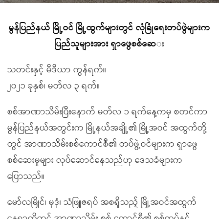
မွန်ပြည်နယ် မြို့ဝင် မြို့ထွက်များတွင် လုံခြုံရေးတပ်ဖွဲများက
ပြည်သူများအား ရှာဖွေစစ်ဆေ
း
သတင်းနှင့် မီဒီယာ ကွန်ရက်။
၂၀၂၁ ခုနှစ်၊ မတ်လ ၃ ရက်။
စစ်အာဏာသိမ်းပြီးနောက် မတ်လ ၁ ရက်နေ့ကမှ စတင်ကာ
မွန်ပြည်နယ်အတွင်းက မြို့နယ်အချို့၏ မြို့အဝင် အထွက်တို့
တွင် အာဏာသိမ်းစစ်ကောင်စီ၏ တပ်ဖွဲ့ဝင်များက ရှာဖွေ
စစ်ဆေးမှုများ လုပ်ဆောင်နေသည်ဟု ဒေသခံများက
ပြောသည်။
မော်လမြိုင်၊ မုဒုံ၊ သံဖြူဇရပ် အစရှိသည့် မြို့အဝင်အထွက်
နေရာတို့တွင် အာဏာသိမ်း စစ် ကောင်စီ၏ စစ်တပ်နှင့်