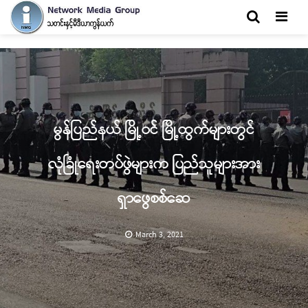
Men
မွန်ပြည်နယ် မြို့ဝင် မြို့ထွက်များတွင်
လုံခြုံရေးတပ်ဖွဲများက ပြည်သူများအား
ရှာဖွေစစ်ဆေ
March 3, 2021