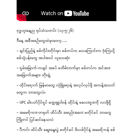
ဗုဒ္ဓဟူးနေ့ည ရုပ်သံသတင်း (၁၃-၅-၂၆)
ဒီနေ့ အစီအစဉ်တွေထဲမှာတော့…..
– ချင်းပြည်နဲ့ စစ်ကိုင်းတိုင်းမှာ စစ်တပ်က လေကြောင်းက ဗုံးကြဲလို့
စစ်သုံ့ပန်းတွေ အပါအဝင် လူသေဆုံး
– ရှမ်းမြောက်-ကချင် အစပ် မဘိမ်းဘက်မှာ စစ်တပ်က အင်အား
အမြောက်အများ တိုးချဲ့
– ထိုင်းရောက် မြန်မာတွေ လုံခြုံရေးနဲ့ အလုပ်လုပ်ဖို့ အကန့်အသတ်
တွေက ဘာတွေလဲ။
– UFC ခါးပတ်ပိုင်ရှင် ဂျော့ရှူဝါဗန် ထိုင်းနဲ့ မလေးရှားကို လာဖို့ရှိ
– အမေရိကား-တရုတ် ထိပ်သီး အစည်းအဝေး မတိုင်ခင် ဘာတွေ
ကြိုတင် ပြင်ဆင်နေသလဲ
– ပီကင်း ထိပ်သီး ဆွေးနွေးပွဲ မတိုင်ခင် ဖိလစ်ပိုင်နဲ့ အမေရိကန် စစ်