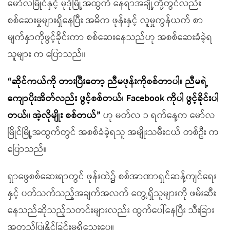
မော်လမြိုင်နှင့် မုဒုံမြို့အထွက် နေရာအချို့တို့တွင်လည်း
စစ်ဆေးမှုများရှိနေပြီး အဓိက ဖုန်းနှင့် လူမှုကွန်ယက် စာ
မျက်နှာကိုဖွင့်ခိုင်းကာ စစ်ဆေးနေသည်ဟု အစစ်ဆေးခံခဲ့ရ
သူများ က ပြောသည်။
“ဆိုင်ကယ်ကို တားပြီးတော့ ညီမဖုန်းကိုစစ်တာပါ။ ညီမရဲ့
ကျောပိုးအိတ်လည်း ဖွင့်စစ်တယ်၊ Facebook ကိုပါ ဖွင့်ခိုင်းပါ
တယ်။ အဲ့လိုမျိုး စစ်တယ်”
ဟု မတ်လ ၁ ရက်နေ့က မော်လ
မြိုင်မြို့အထွက်တွင် အစစ်ခံခဲ့ရသူ အမျိုးသမီးငယ် တစ်ဦး က
ပြောသည်။
ရှာဖွေစစ်ဆေးရာတွင် ဖုန်းထဲ၌ စစ်အာဏာရှင်ဆန့်ကျင်ရေး
နှင့် ပတ်သက်သည့်အချက်အလက် တွေ့ရှိသူများကို ဖမ်းဆီး
နေသည်ဆိုသည့်သတင်းများလည်း ထွက်ပေါ်နေပြီး သီးခြား
အတည်ပြုနိုင်ခြင်းမရှိသေးပေ။