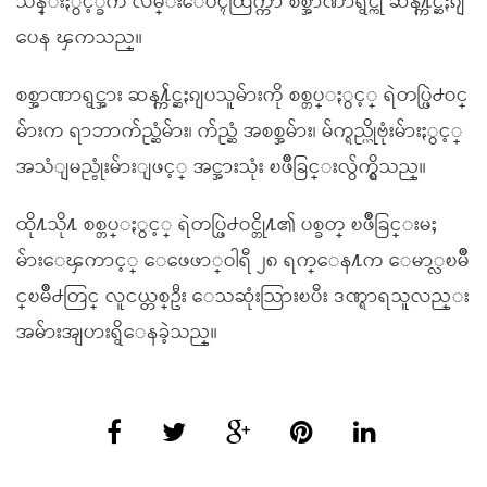
သိန္းႏွင့္ခ်ီက လမ္းေပၚထြက္ကာ စစ္အာဏာရွင္ကို ဆန႔္က်င္ဆႏၵျ
ပေန ၾကသည္။
စစ္အာဏာရွင္အား ဆန႔္က်င္ဆႏၵျပသူမ်ားကို စစ္တပ္ႏွင့္ ရဲတပ္ဖြဲ႕ဝင္
မ်ားက ရာဘာက်ည္ဆံမ်ား၊ က်ည္ဆံ အစစ္အမ်ား၊ မ်က္ရည္ယိုဗုံးမ်ားႏွင့္
အသံျမည္ဗုံးမ်ားျဖင့္ အင္အားသုံး ၿဖိဳခြင္းလွ်က္ရွိသည္။
ထို႔သို႔ စစ္တပ္ႏွင့္ ရဲတပ္ဖြဲ႕ဝင္တို႔၏ ပစ္ခတ္ ၿဖိဳခြင္းမႈ
မ်ားေၾကာင့္ ေဖေဖာ္ဝါရီ ၂၈ ရက္ေန႔က ေမာ္လၿမိဳ
င္ၿမိဳ႕တြင္ လူငယ္တစ္ဦး ေသဆုံးသြားၿပီး ဒဏ္ရာရသူလည္း
အမ်ားအျပားရွိေနခဲ့သည္။