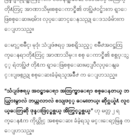
တို႔တြင္ အာဏာသိမ္းစစ္ေကာင္စီ၏ တပ္ဖြဲ႕ဝင္မ်ားက ရွာေ
ဖြစစ္ေဆးမႈမ်ား လုပ္ေဆာင္ေနသည္ဟု ေဒသခံမ်ားက
ေျပာသည္။
ေမာ္လၿမိဳင္၊ မုဒုံ၊ သံျဖဴဇရပ္ အစရွိသည့္ ၿမိဳ႕အဝင္အထြ
က္ေနရာတို႔တြင္ အာဏာသိမ္း စစ္ ေကာင္စီ၏ စစ္တပ္ႏွ
င့္ ရဲတပ္ဖြဲ႕ တို႔က ရွာေဖြစစ္ေဆးမႈျပဳလုပ္ေနျခ
င္းျဖစ္သည္ဟု စစ္ေဆးခံခဲ့ရသူအခ်ိဳ႕ က ေျပာသည္။
“သံျဖဴဇရပ္ အဝင္မွာေရာ အထြက္မွာေရာ စစ္ေနတယ္ ဘ
ယ္သြားမွာလဲ ဘယ္ကလာလဲ စသျဖင့္ ေမးတယ္၊ ဆိုင္ကယ္နဲ႔ လူင
ယ္ေတြဆို ဖုန္းဖြင့္စစ္တယ္ အိတ္ဖြင့္စစ္တယ္”
ဟု မတ္လ ၂ ရ
က္ေန႔က ကိုယ္တိုင္ အစစ္ေဆး ခံခဲ့ရသူ မင္းေရာ့မြန္ က
ေျပာသည္။