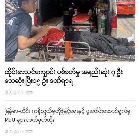
ထိုင်းစာသင်ကျောင်း ပစ်ခတ်မှု အနည်းဆုံး ၇ ဦး
သေဆုံး ပြီး၁၅ ဦး ဒဏ်ရာရ
August 7, 2026
မြန်မာ-ထိုင်း ကုန်သွယ်မှုတိုးမြှင့်ရေးနှင့် ပူးပေါင်းဆောင်ရွက်မှု
MoU များ လက်မှတ်ထိုး
August 7, 2026