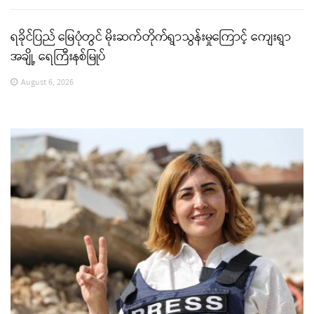
ရခိုင်ပြည် မြေပုံတွင် မိုးဆက်တိုက်ရွာသွန်းမှုကြောင့် ကျေးရွာ
အချို့ ရေကြီးနစ်မြုပ်
August 6, 2026