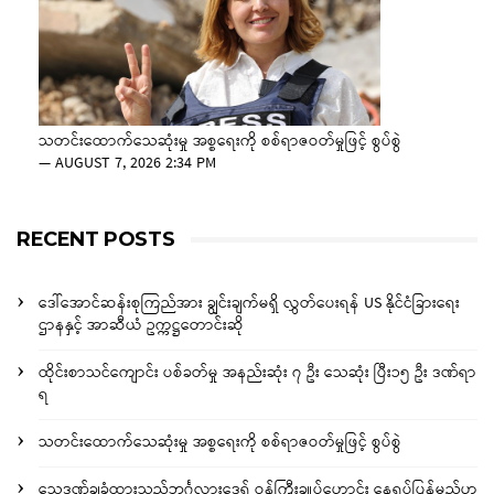
သတင်းထောက်သေဆုံးမှု အစ္စရေးကို စစ်ရာဇဝတ်မှုဖြင့် စွပ်စွဲ
—
AUGUST 7, 2026 2:34 PM
RECENT POSTS
ဒေါ်အောင်ဆန်းစုကြည်အား ချွင်းချက်မရှိ လွှတ်ပေးရန် US နိုင်ငံခြားရေး
ဌာနနှင့် အာဆီယံ ဥက္ကဋ္ဌတောင်းဆို
ထိုင်းစာသင်ကျောင်း ပစ်ခတ်မှု အနည်းဆုံး ၇ ဦး သေဆုံး ပြီး၁၅ ဦး ဒဏ်ရာ
ရ
သတင်းထောက်သေဆုံးမှု အစ္စရေးကို စစ်ရာဇဝတ်မှုဖြင့် စွပ်စွဲ
သေဒဏ်ချခံထားသည့်ဘင်္ဂလားဒေ့ရှ် ဝန်ကြီးချုပ်ဟောင်း နေရပ်ပြန်မည်ဟု