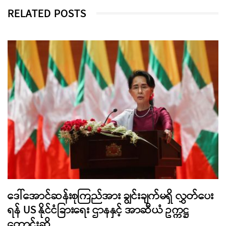
RELATED POSTS
ဒေါ်အောင်ဆန်းစုကြည်အား ချွင်းချက်မရှိ လွှတ်ပေး
ရန် US နိုင်ငံခြားရေး ဌာနနှင့် အာဆီယံ ဥက္ကဋ္ဌ
တောင်းဆို