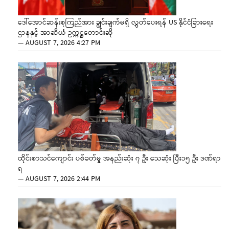
ဒေါ်အောင်ဆန်းစုကြည်အား ချွင်းချက်မရှိ လွှတ်ပေးရန် US နိုင်ငံခြားရေး
ဌာနနှင့် အာဆီယံ ဥက္ကဋ္ဌတောင်းဆို
—
AUGUST 7, 2026 4:27 PM
ထိုင်းစာသင်ကျောင်း ပစ်ခတ်မှု အနည်းဆုံး ၇ ဦး သေဆုံး ပြီး၁၅ ဦး ဒဏ်ရာ
ရ
—
AUGUST 7, 2026 2:44 PM