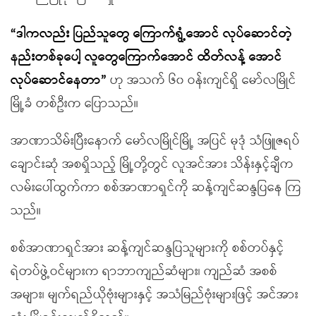
“ဒါကလည်း ပြည်သူတွေ ကြောက်ရွံ့အောင် လုပ်ဆောင်တဲ့
နည်းတစ်ခုပေါ့ လူတွေကြောက်အောင် ထိတ်လန့် အောင်
လုပ်ဆောင်နေတာ”
ဟု အသက် ၆၀ ဝန်းကျင်ရှိ မော်လမြိုင်
မြို့ခံ တစ်ဦးက ပြောသည်။
အာဏာသိမ်းပြီးနောက် မော်လမြိုင်မြို့ အပြင် မုဒုံ သံဖြူဇရပ်
ချောင်းဆုံ အစရှိသည့် မြို့တို့တွင် လူအင်အား သိန်းနှင့်ချီက
လမ်းပေါ်ထွက်ကာ စစ်အာဏာရှင်ကို ဆန့်ကျင်ဆန္ဒပြနေ ကြ
သည်။
စစ်အာဏာရှင်အား ဆန့်ကျင်ဆန္ဒပြသူများကို စစ်တပ်နှင့်
ရဲတပ်ဖွဲ့ဝင်များက ရာဘာကျည်ဆံများ၊ ကျည်ဆံ အစစ်
အများ၊ မျက်ရည်ယိုဗုံးများနှင့် အသံမြည်ဗုံးများဖြင့် အင်အား