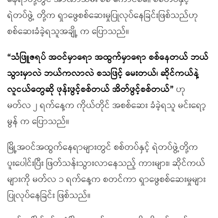
ရဲတပ်ဖွဲ့ တို့က ရှာဖွေစစ်ဆေးမှုပြုလုပ်နေခြင်းဖြစ်သည်ဟု
စစ်ဆေးခံခဲ့ရသူအချို့ က ပြောသည်။
“သံဖြူဇရပ် အဝင်မှာရော အထွက်မှာရော စစ်နေတယ် ဘယ်
သွားမှာလဲ ဘယ်ကလာလဲ စသဖြင့် မေးတယ်၊ ဆိုင်ကယ်နဲ့
လူငယ်တွေဆို ဖုန်းဖွင့်စစ်တယ် အိတ်ဖွင့်စစ်တယ်”
ဟု
မတ်လ ၂ ရက်နေ့က ကိုယ်တိုင် အစစ်ဆေး ခံခဲ့ရသူ မင်းရော့
မွန် က ပြောသည်။
မြို့အဝင်အထွက်နေရာများတွင် စစ်တပ်နှင့် ရဲတပ်ဖွဲ့တို့က
ပူးပေါင်းပြီး ဖြတ်သန်းသွားလာနေသည့် ကားများ၊ ဆိုင်ကယ်
များကို မတ်လ ၁ ရက်နေ့က စတင်ကာ ရှာဖွေစစ်ဆေးမှုများ
ပြုလုပ်နေခြင်း ဖြစ်သည်။