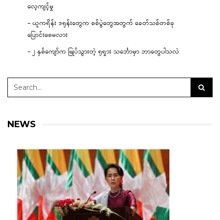
လေ့ကျင့်မှု
– ယူကရိန်း ဒရုန်းတွေက စစ်ပွဲတွေအတွက် ခေတ်သစ်တစ်ခု
ပြောင်းစေမလား
– ၂ နှစ်ကျော်က မြုပ်သွားတဲ့ ရုရှား သင်္ဘောမှာ ဘာတွေပါသလဲ
NEWS