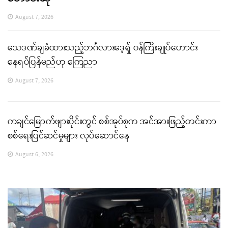
August 7, 2026
သေဒဏ်ချခံထားသည့်ဘင်္ဂလားဒေ့ရှ် ဝန်ကြီးချုပ်ဟောင်း
နေရပ်ပြန်မည်ဟု ကြေညာ
August 7, 2026
ကချင်မြောက်ဖျားပိုင်းတွင် စစ်အုပ်စုက အင်အားဖြည့်တင်းကာ
စစ်ရေးပြင်ဆင်မှုများ လုပ်ဆောင်နေ
August 6, 2026