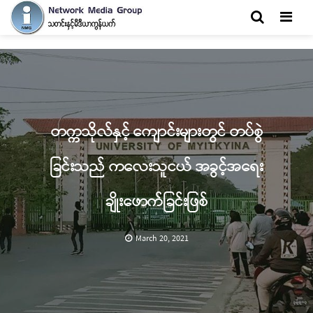
Men
တက္ကသိုလ်နှင့် ကျောင်းများတွင် တပ်စွဲ
ခြင်းသည် ကလေးသူငယ် အခွင့်အရေး
ချိုးဖောက်ခြင်းဖြစ်
March 20, 2021