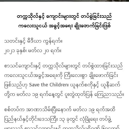
တက္ကသိုလ်နှင့် ကျောင်းများတွင် တပ်စွဲခြင်းသည်
ကလေးသူငယ် အခွင့်အရေး ချိုးဖောက်ခြင်းဖြစ်
သတင်းနှင့် မီဒီယာ ကွန်ရက်။
၂၀၂၁ ခုနှစ်၊ မတ်လ ၂၀ ရက်။
စာသင်ကျောင်းနှင့် တက္ကသိုလ်များတွင် တပ်စွဲထားခြင်းသည်
ကလေးသူငယ်အခွင့်အရေးကို ကြီးလေးစွာ ချိုးဖောက်ခြင်း
ဖြစ်သည်ဟု Save the Children၊ ယူနက်စကိုနှင့် ယူနီဆက်
တို့က မတ်လ ၁၉ ရက်နေ့တွင် ပူးတွဲထုတ်ပြန် ကြေညာသည်။
စစ်တပ်က အာဏာသိမ်းပြီးနောက် မတ်လ ၁၉ ရက်အထိ
ပြည်နယ်နှင့်တိုင်းဒေသကြီး ၁၃ ခုတွင် လုံခြုံရေး တပ်ဖွဲ့
များသည် စာသင်ကျောင်းနှင့် တက္ကသိုလ်ပရိဝုဏ် ၆၀ကျော်