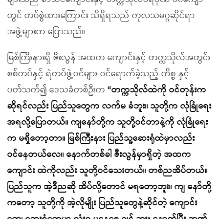
တွင် တပ်စွဲထားကြောင်း သိရှိရသည် ကုလသမဂ္ဂဆိုင်ရာ
အဖွဲ့များက ပြောသည်။
မြစ်ကြီးနားရှိ ဇီးလွန် အထက ကျောင်းနှင့် တက္ကသိုလ်အတွင်း
စစ်တပ်နှင့် ရဲတပ်ဖွဲ့ဝင်များ ဝင်ရောက်ခဲ့သည့် ကိစ္စ နှင့်
ပတ်သက်၍ ဒေသခံတစ်ဦးက
“တက္ကသိုလ်ထဲကို ဝင်တုန်းက
ဆိုရင်လည်း ပြည်သူတွေက လက်မ ခံဘူး။ သူတို့က လုံခြုံရေး
အရလို့ပြောတယ်။ ကျနော်တို့က သူတို့ဝင်တာနဲ့ကို လုံခြုံရေး
က မရှိတော့တာ။ မြစ်ကြီးနား ပြည်သူ့ဆေးရုံထဲမှာလည်း
ဝင်နေတယ်လေ။ နောက်တစ်ခါ ဇီးလွန်မှာရှိတဲ့ အထက
ကျောင်း ထဲကိုလည်း သူတို့ဝင်သေးတယ်။ တစ်ညအိပ်တယ်။
ပြည်သူက အဲ့ဒီညဆို အိပ်လို့တောင် မရတော့ဘူး။ ကျ နော်တို့
ကတော့ သူတို့ကို အဲ့လိုမျိုး ပြည်သူတွေနဲ့ဆိုင်တဲ့ ကျောင်း