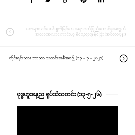
မတရားသင်းပယ်ဖျက်ခြင်းက အနာဂတ်ပြည်ထောင်စုအတွက်
အလားအလာကောင်းဟု နိုင်ဗညားမွန်ပြော(အင်တာဗျူး)
တိုင်းရင်းသား ဘာသာ သတင်းအစီအစဉ် (၁၃ – ၃ – ၂၀၂၁)
ဗုဒ္ဓဟူးနေ့ည ရုပ်သံသတင်း (၁၃-၅-၂၆)