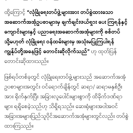
ထို့ကြောင့်
“လုံခြုံရေးတပ်ဖွဲ့များအား တပ်စွဲထားသော
အဆောက်အအုံဥပစာများမှ ချက်ချင်းဖယ်ရှား ပေး ကြရန်နှင့်
ကျောင်းများနှင့် ပညာရေးအဆောက်အအုံများကို စစ်တပ်
သို့မဟုတ် လုံခြုံရေး ဝန်ထမ်းများမှ အသုံးမပြုကြပါရန်
ကျွန်ုပ်တို့အနေဖြင့် တောင်းဆိုလိုက်သည်”
ဟု ထုတ်ပြန်
တောင်းဆိုထားသည်။
ဖြစ်ရပ်တစ်ခုတွင် လုံခြုံရေးတပ်ဖွဲ့များသည် အဆောက်အအုံ
ဥပစာများအတွင်း ဝင်ရောက်ချိန်တွင် ဆရာ/ ဆရာမနှစ်ဦး
အား ရိုက်နှက်ပြီး အခြားလူပေါင်းများစွာကို ထိခိုက်ဒဏ်ရာ
များ ရရှိစေခဲ့သည်ဟု သိရှိရသည်။ ဆေးရုံများအပါအဝင်
အခြားအများပြည်သူပိုင်အဆောက်အအုံများတွင်လည်း တပ်စွဲ
ထားကြသည်။