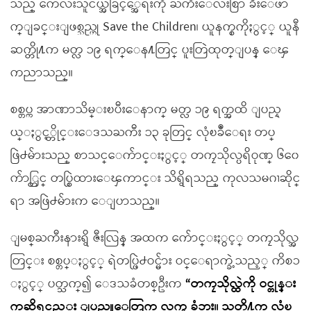
သည္ ကေလးသူငယ္အခြင့္အေရးကို ႀကီးေလးစြာ ခ်ိဳးေဖာ
က္ျခင္းျဖစ္သည္ဟု Save the Children၊ ယူနက္စကိုႏွင့္ ယူနီ
ဆက္တို႔က မတ္လ ၁၉ ရက္ေန႔တြင္ ပူးတြဲထုတ္ျပန္ ေၾ
ကညာသည္။
စစ္တပ္က အာဏာသိမ္းၿပီးေနာက္ မတ္လ ၁၉ ရက္အထိ ျပည္န
ယ္ႏွင့္တိုင္းေဒသႀကီး ၁၃ ခုတြင္ လုံၿခဳံေရး တပ္
ဖြဲ႕မ်ားသည္ စာသင္ေက်ာင္းႏွင့္ တကၠသိုလ္ပရိဝုဏ္ ၆၀ေ
က်ာ္တြင္ တပ္စြဲထားေၾကာင္း သိရွိရသည္ ကုလသမဂၢဆိုင္
ရာ အဖြဲ႕မ်ားက ေျပာသည္။
ျမစ္ႀကီးနားရွိ ဇီးလြန္ အထက ေက်ာင္းႏွင့္ တကၠသိုလ္အ
တြင္း စစ္တပ္ႏွင့္ ရဲတပ္ဖြဲ႕ဝင္မ်ား ဝင္ေရာက္ခဲ့သည့္ ကိစၥ
ႏွင့္ ပတ္သက္၍ ေဒသခံတစ္ဦးက
“တကၠသိုလ္ထဲကို ဝင္တုန္း
ကဆိုရင္လည္း ျပည္သူေတြက လက္မ ခံဘူး။ သူတို႔က လုံၿ