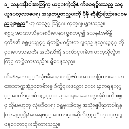
၁၂ သန္းနီးပါးအတြက္ ယင္းကဲ့သို႔ ကိစၥရပ္မ်ားသည္ သင္
ယူေလ့လာေရး အၾကပ္အတည္းကို ပိုမို ဆိုး႐ြားသြားေစမ
ည္ျဖစ္သည္”
ဟု ထည့္ သြင္း ထုတ္ျပန္ထားသည္။
စစ္တပ္က အာဏာသိမ္းၿပီးေနာက္မွစတင္၍ ယေန႔အခ်ိန္ထိ
၎တို႔၏ စစ္တပ္ႏွင့္ ရဲတပ္ဖြဲ႕ဝင္မ်ားက ျပည္ နယ္ႏွင့္ တို
င္းေဒသႀကီး အသီးသီးရွိ ေက်ာင္းမ်ား၊ တကၠသိုလ္မ်ား
တြင္ တပ္စြဲထားသည္မ်ား ရွိေနသည္။
ထို႔ေၾကာင့္ “လုံၿခဳံေရးတပ္ဖြဲ႕မ်ားအား တပ္စြဲထားေသာ
အေဆာက္အအုံဥပစာမ်ားမွ ခ်က္ခ်င္းဖယ္ရွား ေပး ၾကရန္ႏွ
င့္ ေက်ာင္းမ်ားႏွင့္ ပညာေရးအေဆာက္အအုံမ်ားကို စစ္တ
ပ္ သို႔မဟုတ္ လုံၿခဳံေရး ဝန္ထမ္းမ်ားမွ အသုံးမျပဳၾကပါရန္
ကြၽႏ္ုပ္တို႔အေနျဖင့္ ေတာင္းဆိုလိုက္သည္” ဟု ထုတ္ျ
ပန္ေတာင္းဆိုထားသည္။