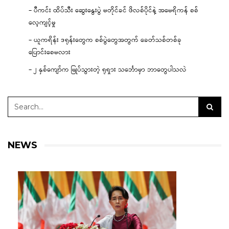
– ပီကင်း ထိပ်သီး ဆွေးနွေးပွဲ မတိုင်ခင် ဖိလစ်ပိုင်နဲ့ အမေရိကန် စစ်
လေ့ကျင့်မှု
– ယူကရိန်း ဒရုန်းတွေက စစ်ပွဲတွေအတွက် ခေတ်သစ်တစ်ခု
ပြောင်းစေမလား
– ၂ နှစ်ကျော်က မြုပ်သွားတဲ့ ရုရှား သင်္ဘောမှာ ဘာတွေပါသလဲ
NEWS