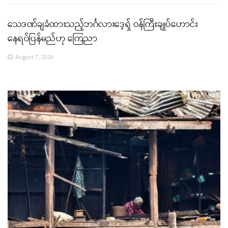
သေဒဏ်ချခံထားသည့်ဘင်္ဂလားဒေ့ရှ် ဝန်ကြီးချုပ်ဟောင်း
နေရပ်ပြန်မည်ဟု ကြေညာ
August 7, 2026