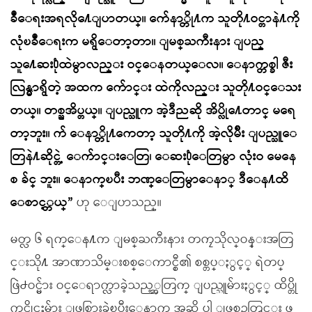
ခဳံေရးအရလို႔ေျပာတယ္။ က်ေနာ္တို႔က သူတို႔ဝင္တာနဲ႔ကို
လုံၿခဳံေရးက မရွိေတာ့တာ။ ျမစ္ႀကီးနား ျပည္
သူ႔ေဆး႐ုံထဲမွာလည္း ဝင္ေနတယ္ေလ။ ေနာက္တစ္ခါ ဇီး
လြန္မွာရွိတဲ့ အထက ေက်ာင္း ထဲကိုလည္း သူတို႔ဝင္ေသး
တယ္။ တစ္ညအိပ္တယ္။ ျပည္သူက အဲ့ဒီညဆို အိပ္လို႔ေတာင္ မရေ
တာ့ဘူး။ က် ေနာ္တို႔ကေတာ့ သူတို႔ကို အဲ့လိုမ်ိဳး ျပည္သူေ
တြနဲ႔ဆိုင္တဲ့ ေက်ာင္းေတြ၊ ေဆး႐ုံေတြမွာ လုံးဝ မေနေ
စ ခ်င္ ဘူး။ ေနာက္ၿပီး ဘဏ္ေတြမွာေနာ္ ဒီေန႔ထိ
ေစာင့္တယ္”
ဟု ေျပာသည္။
မတ္လ ၆ ရက္ေန႔က ျမစ္ႀကီးနား တကၠသိုလ္ဝန္းအတြ
င္းသို႔ အာဏာသိမ္းစစ္ေကာင္စီ၏ စစ္တပ္ႏွင့္ ရဲတပ္
ဖြဲ႕ဝင္မ်ား ဝင္ေရာက္လာခဲ့သည့္အတြက္ ျပည္သူမ်ားႏွင့္ ထိပ္တို
က္ရင္ဆိုင္မႈမ်ား ျဖစ္ပြားခဲ့ၿပီးေနာက္ အဆို ပါ ျဖစ္စဥ္အတြင္း ဖ