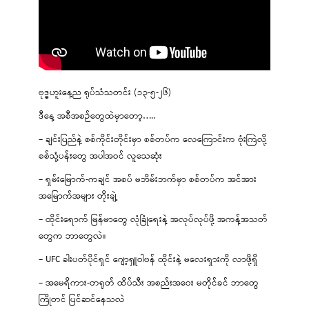
ဗုဒ္ဓဟူးနေ့ည ရုပ်သံသတင်း (၁၃-၅-၂၆)
ဒီနေ့ အစီအစဉ်တွေထဲမှာတော့…..
– ချင်းပြည်နဲ့ စစ်ကိုင်းတိုင်းမှာ စစ်တပ်က လေကြောင်းက ဗုံးကြဲလို့
စစ်သုံ့ပန်းတွေ အပါအဝင် လူသေဆုံး
– ရှမ်းမြောက်-ကချင် အစပ် မဘိမ်းဘက်မှာ စစ်တပ်က အင်အား
အမြောက်အများ တိုးချဲ့
– ထိုင်းရောက် မြန်မာတွေ လုံခြုံရေးနဲ့ အလုပ်လုပ်ဖို့ အကန့်အသတ်
တွေက ဘာတွေလဲ။
– UFC ခါးပတ်ပိုင်ရှင် ဂျော့ရှူဝါဗန် ထိုင်းနဲ့ မလေးရှားကို လာဖို့ရှိ
– အမေရိကား-တရုတ် ထိပ်သီး အစည်းအဝေး မတိုင်ခင် ဘာတွေ
ကြိုတင် ပြင်ဆင်နေသလဲ