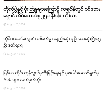
တိုက်ပွဲနှင့် ဗုံးကြဲမှုများကြောင့် ကရင်နီတွင် စစ်ဘေး
ရှောင် အိမ်ထောင်စု ၂၅၀ နီးပါး တိုးလာ
August 7, 2026
ထိုင်းစာသင်ကျောင်း ပစ်ခတ်မှု အနည်းဆုံး ၇ ဦး သေဆုံး ပြီး၁၅
ဦး ဒဏ်ရာရ
August 7, 2026
မြန်မာ-ထိုင်း ကုန်သွယ်မှုတိုးမြှင့်ရေးနှင့် ပူးပေါင်းဆောင်ရွက်မှု
MoU များ လက်မှတ်ထိုး
August 7, 2026