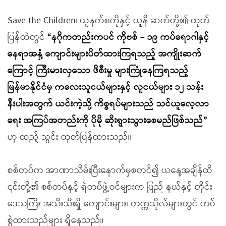
Save the Children၊ ယူနက်စကိုနှင့် ယူနီ ဆက်တို့၏ ထုတ်
ပြန်ထဲတွင်
“နဂိုကတည်းကပင် ကိုဗစ် – ၁၉ ကပ်ရောဂါနှင့်
နေရာအနှံ့ ကျောင်းများပိတ်ထားကြရသည့် အကျိုးဆက်
ကြောင့် ကြီးမားလှသော ဖိစီးမှု များကြုံနေကြရသည့်
မြန်မာနိုင်ငံမှ ကလေးသူငယ်များနှင့် လူငယ်များ ၁၂ သန်း
နီးပါးအတွက် ယင်းကဲ့သို့ ကိစ္စရပ်များသည် သင်ယူလေ့လာ
ရေး အကြပ်အတည်းကို ပိုမို ဆိုးရွားသွားစေမည်ဖြစ်သည်”
ဟု ထည့် သွင်း ထုတ်ပြန်ထားသည်။
စစ်တပ်က အာဏာသိမ်းပြီးနောက်မှစတင်၍ ယနေ့အချိန်ထိ
၎င်းတို့၏ စစ်တပ်နှင့် ရဲတပ်ဖွဲ့ဝင်များက ပြည် နယ်နှင့် တိုင်း
ဒေသကြီး အသီးသီးရှိ ကျောင်းများ၊ တက္ကသိုလ်များတွင် တပ်
စွဲထားသည်များ ရှိနေသည်။