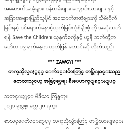
အဆောက်အအုံများ၊ ဝန်ထမ်းများ၊ ကျောင်းသားများ နှင့်
အခြားအများပြည်သူပိုင် အဆောက်အအုံများကို သိမ်းပိုက်
ခြင်းနှင့် ဝင်ရောက်နှောင့်ယှက်ခြင်း ပုံစံမျိုးစုံ ကို အဆုံးသတ်
ရန် Save the Children၊ ယူနက်စကိုနှင့် ယူနီ ဆက်တို့က
မတ်လ ၁၉ ရက်နေ့က ထုတ်ပြန် တောင်းဆို လိုက်သည်။
*** ZAWGYI ***
တကၠသိုလ္ႏွင့္ ေက်ာင္းမ်ားတြင္ တပ္စြဲျခင္းသည္
ကေလးသူငယ္ အခြင့္အေရး ခ်ိဳးေဖာက္ျခင္းျဖစ္
သတင္းႏွင့္ မီဒီယာ ကြန္ရက္။
၂၀၂၁ ခုႏွစ္၊ မတ္လ ၂၀ ရက္။
စာသင္ေက်ာင္းႏွင့္ တကၠသိုလ္မ်ားတြင္ တပ္စြဲထားျခင္း