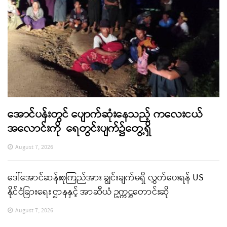
အောင်ပန်းတွင် ပျောက်ဆုံးနေသည့် ကလေးငယ်
အလောင်းကို ရေတွင်းပျက်၌တွေ့ရှိ
August 7, 2026
ဒေါ်အောင်ဆန်းစုကြည်အား ချွင်းချက်မရှိ လွှတ်ပေးရန် US
နိုင်ငံခြားရေး ဌာနနှင့် အာဆီယံ ဥက္ကဋ္ဌတောင်းဆို
August 7, 2026