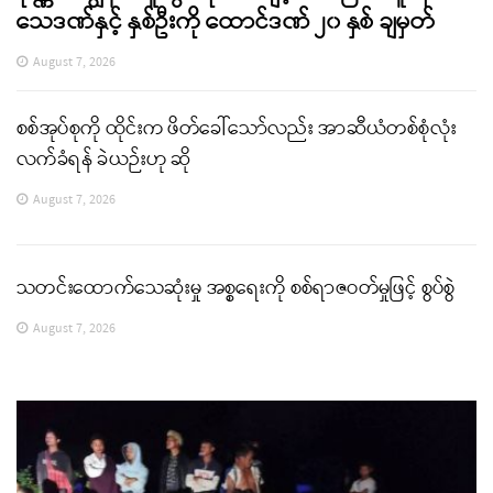
သေဒဏ်နှင့် နှစ်ဦးကို ထောင်ဒဏ် ၂၀ နှစ် ချမှတ်
August 7, 2026
စစ်အုပ်စုကို ထိုင်းက ဖိတ်ခေါ်သော်လည်း အာဆီယံတစ်စုံလုံး
လက်ခံရန် ခဲယဉ်းဟု ဆို
August 7, 2026
သတင်းထောက်သေဆုံးမှု အစ္စရေးကို စစ်ရာဇဝတ်မှုဖြင့် စွပ်စွဲ
August 7, 2026