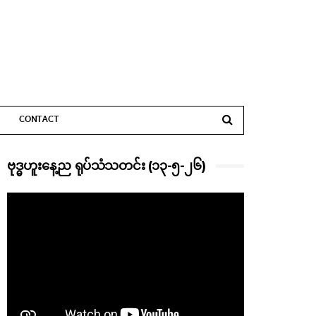
CONTACT
ဗုဒ္ဓဟူးနေ့ည ရုပ်သံသတင်း (၁၃-၅-၂၆)