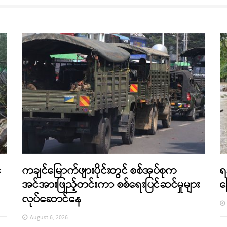
်
ကချင်မြောက်ဖျားပိုင်းတွင် စစ်အုပ်စုက
ရ
အင်အားဖြည့်တင်းကာ စစ်ရေးပြင်ဆင်မှုများ
က
လုပ်ဆောင်နေ
August 6, 2026