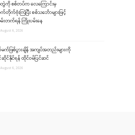
ံတွဲကို စစ်တပ်က လေကြောင်းမှ
်တိုက်ဗုံးကြဲပြီး စစ်သင်္ဘောများဖြင့်
မ်းတက်ရန် ကြိုးပမ်းနေ
August 6, 2026
်မက်ဖြစ်ပွားချိန် အကျပ်အတည်းများကို
်ဆိုင်နိုင်ရန် ထိုင်ဝမ်ပြင်ဆင်
August 6, 2026