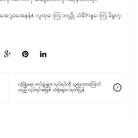
ြ အေျခအေနနဲ႔ လူထုေတြ ဘယ္လို သံဓိ႒ာန္ေတြ ခ်မွတ္
လုံခြုံရေး တပ်ဖွဲ့များ လုပ်ရပ်ကို သူရဲဘောကြောင်
သည့် လုပ်ရပ်အဖြစ် သံရုံးများ ထုတ်ပြန်