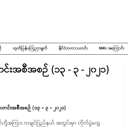
ို
ထုတ်ပြန်ကြေညာချက်
နိုင်ငံတကာသတင်း
NMG အကြောင်း
်းအစီအစဉ် (၁၃ - ၃ - ၂၀၂၁)
တင်းအစီအစဉ် (၁၃ – ၃ – ၂၀၂၁)
ို့အကြား ကချင်ပြည်နယ် အတွင်းမှာ တိုက်ပွဲတွေ