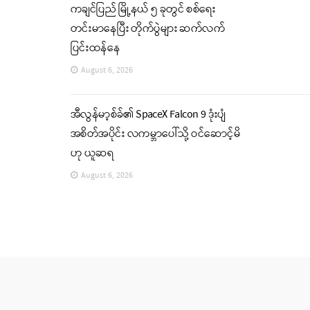
ကချင်ပြည် မြို့နယ် ၅ ခုတွင် စစ်ရေး
တင်းမာနေပြီး တိုက်ပွဲများ ဆက်လက်
ပြင်းထန်နေ
August 6, 2026
အီလွန်မာ့စ်ခ်၏ SpaceX Falcon 9 ဒုံးပျံ
အစိတ်အပိုင်း လကမ္ဘာပေါ်သို့ ဝင်ဆောင့်မိ
ဟု ယူဆရ
August 6, 2026