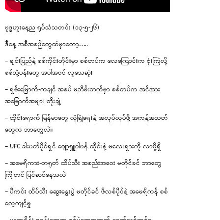
ဗုဒ္ဓဟူးနေ့ည ရုပ်သံသတင်း (၁၃-၅-၂၆)
ဒီနေ့ အစီအစဉ်တွေထဲမှာတော့…..
– ချင်းပြည်နဲ့ စစ်ကိုင်းတိုင်းမှာ စစ်တပ်က လေကြောင်းက ဗုံးကြဲလို့
စစ်သုံ့ပန်းတွေ အပါအဝင် လူသေဆုံး
– ရှမ်းမြောက်-ကချင် အစပ် မဘိမ်းဘက်မှာ စစ်တပ်က အင်အား
အမြောက်အများ တိုးချဲ့
– ထိုင်းရောက် မြန်မာတွေ လုံခြုံရေးနဲ့ အလုပ်လုပ်ဖို့ အကန့်အသတ်
တွေက ဘာတွေလဲ။
– UFC ခါးပတ်ပိုင်ရှင် ဂျော့ရှူဝါဗန် ထိုင်းနဲ့ မလေးရှားကို လာဖို့ရှိ
– အမေရိကား-တရုတ် ထိပ်သီး အစည်းအဝေး မတိုင်ခင် ဘာတွေ
ကြိုတင် ပြင်ဆင်နေသလဲ
– ပီကင်း ထိပ်သီး ဆွေးနွေးပွဲ မတိုင်ခင် ဖိလစ်ပိုင်နဲ့ အမေရိကန် စစ်
လေ့ကျင့်မှု