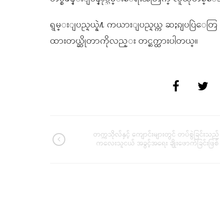
ရွမ္းျပည္နယ္နဲ႔ ကယားျပည္နယ္က ဆႏၵျပပြဲေတ
ထားတယ္ဆိုတာကိုလည္း တင္ဆက္ထားပါတယ္။
တက္ကသိုလ်နှင့် ကျောင်းများတွင် တပ်စွဲခြင်းသည်
ကလေးသူငယ် အခွင့်အရေး ချိုးဖောက်ခြင်းဖြစ်