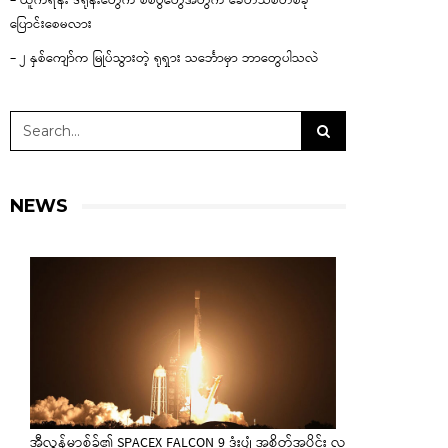
– ယူကရိန်း ဒရုန်းတွေက စစ်ပွဲတွေအတွက် ခေတ်သစ်တစ်ခု
ပြောင်းစေမလား
– ၂ နှစ်ကျော်က မြုပ်သွားတဲ့ ရုရှား သင်္ဘောမှာ ဘာတွေပါသလဲ
NEWS
အီလွန်မာ့စ်ခ်၏ SPACEX FALCON 9 ဒုံးပျံ အစိတ်အပိုင်း လ