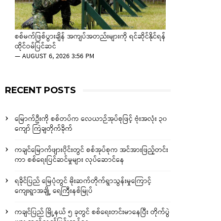
စစ်မက်ဖြစ်ပွားချိန် အကျပ်အတည်းများကို ရင်ဆိုင်နိုင်ရန်
ထိုင်ဝမ်ပြင်ဆင်
—
AUGUST 6, 2026 3:56 PM
RECENT POSTS
မြောက်ဦးကို စစ်တပ်က လေယာဉ်အုပ်စုဖြင့် ဗုံးအလုံး ၃၀
ကျော် ကြဲချတိုက်ခိုက်
ကချင်မြောက်ဖျားပိုင်းတွင် စစ်အုပ်စုက အင်အားဖြည့်တင်း
ကာ စစ်ရေးပြင်ဆင်မှုများ လုပ်ဆောင်နေ
ရခိုင်ပြည် မြေပုံတွင် မိုးဆက်တိုက်ရွာသွန်းမှုကြောင့်
ကျေးရွာအချို့ ရေကြီးနစ်မြုပ်
ကချင်ပြည် မြို့နယ် ၅ ခုတွင် စစ်ရေးတင်းမာနေပြီး တိုက်ပွဲ