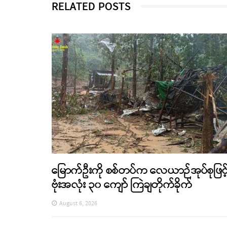
RELATED POSTS
မြောက်ဦးကို စစ်တပ်က လေယာဉ်အုပ်စုဖြင့
ဗုံးအလုံး ၃၀ ကျော် ကြဲချတိုက်ခိုက်
August 6, 2026