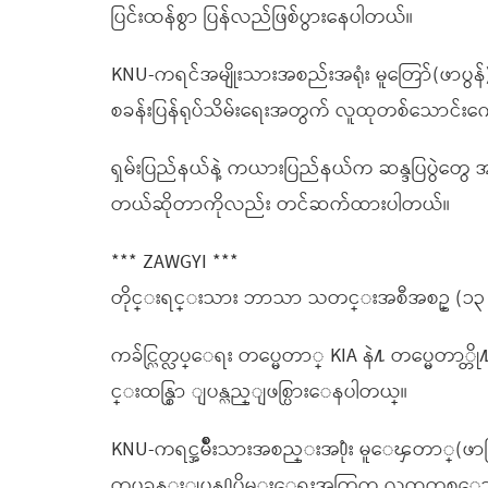
ပြင်းထန်စွာ ပြန်လည်ဖြစ်ပွားနေပါတယ်။
KNU-ကရင်အမျိုးသားအစည်းအရုံး မူတြော်(ဖာပွန်)ခ
စခန်းပြန်ရုပ်သိမ်းရေးအတွက် လူထုတစ်သောင်းကျေ
ရှမ်းပြည်နယ်နဲ့ ကယားပြည်နယ်က ဆန္ဒပြပွဲတွေ 
တယ်ဆိုတာကိုလည်း တင်ဆက်ထားပါတယ်။
*** ZAWGYI ***
တိုင္းရင္းသား ဘာသာ သတင္းအစီအစဥ္ (၁၃ –
ကခ်င္လြတ္လပ္ေရး တပ္မေတာ္ KIA နဲ႔ တပ္မေတာ္
င္းထန္စြာ ျပန္လည္ျဖစ္ပြားေနပါတယ္။
KNU-ကရင္အမ်ိဳးသားအစည္းအ႐ုံး မူေၾတာ္(ဖာပြန
တပ္စခန္းျပန္႐ုပ္သိမ္းေရးအတြက္ လူထုတစ္