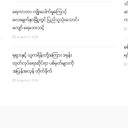
သ
ရေကာတာ ကျိုးပေါက်မှုကြောင့်
ဆက
လေးမျက်နှာမြို့တွင် ပြည်သူသုံးသောင်း
က
ကျော် ရေဘေးသင့်
August 6, 2026
စစ
ရုရှားနှင့် ယူကရိန်းတို့အကြား ဒရုန်း
ရင
ထုတ်လုပ်ရေးဆိုင်ရာ ပစ်မှတ်များကို
အပြန်အလှန် တိုက်ခိုက်
August 6, 2026