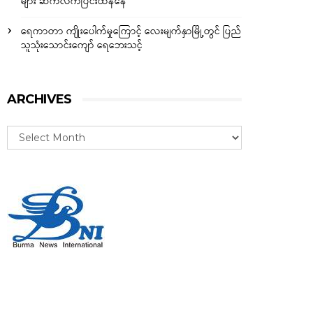
များ ဆက်လက်ပြင်းထန်နေ
ရေကာတာ ကျိုးပေါက်မှုကြောင့် လေးမျက်နှာမြို့တွင် ပြည်
သူသုံးသောင်းကျော် ရေဘေးသင့်
ARCHIVES