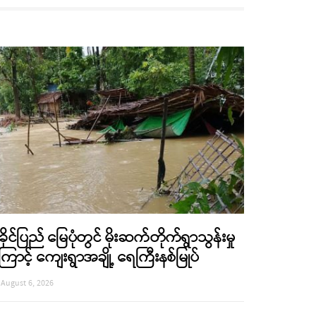
ခိုင်ပြည် မြေပုံတွင် မိုးဆက်တိုက်ရွာသွန်းမှု
ြောင့် ကျေးရွာအချို့ ရေကြီးနစ်မြုပ်
August 6, 2026