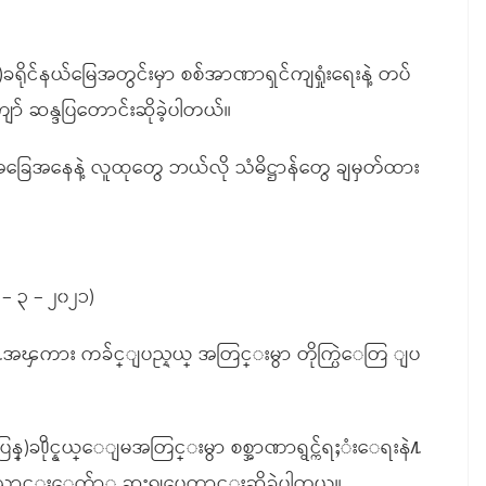
ရိုင်နယ်မြေအတွင်းမှာ စစ်အာဏာရှင်ကျရှုံးရေးနဲ့ တပ်
ာ် ဆန္ဒပြတောင်းဆိုခဲ့ပါတယ်။
အခြေအနေနဲ့ လူထုတွေ ဘယ်လို သံဓိဋ္ဌာန်တွေ ချမှတ်ထား
 ၃ – ၂၀၂၁)
တို႔အၾကား ကခ်င္ျပည္နယ္ အတြင္းမွာ တိုက္ပြဲေတြ ျပ
္)ခ႐ိုင္နယ္ေျမအတြင္းမွာ စစ္အာဏာရွင္က်ရႈံးေရးနဲ႔
ေသာင္းေက်ာ္ ဆႏၵျပေတာင္းဆိုခဲ့ပါတယ္။