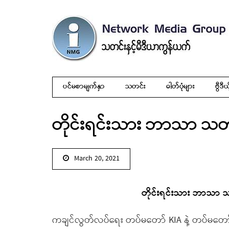
ပင်မစာမျက်နှာ
သတင်း
ဓါတ်ပုံများ
ဗွီဒီယ
တိုင်းရင်းသား ဘာသာ သတင
March 20, 2021
တိုင်းရင်းသား ဘာသာ သ
ကချင်လွတ်လပ်ရေး တပ်မတော် KIA နဲ့ တပ်မတော်တ