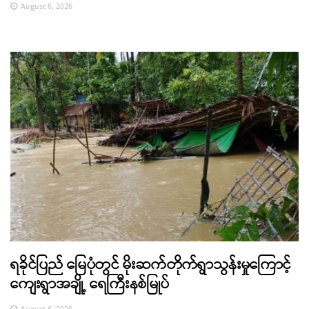
August 6, 2026
ရခိုင်ပြည် မြေပုံတွင် မိုးဆက်တိုက်ရွာသွန်းမှုကြောင့်
ကျေးရွာအချို့ ရေကြီးနစ်မြုပ်