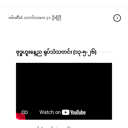
ဖမ်းဆီးခံ သတင်းသမား ၄၁ ဦးရှိပြီ
ဗုဒ္ဓဟူးနေ့ည ရုပ်သံသတင်း (၁၃-၅-၂၆)