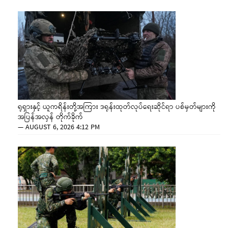
ရုရှားနှင့် ယူကရိန်းတို့အကြား ဒရုန်းထုတ်လုပ်ရေးဆိုင်ရာ ပစ်မှတ်များကို
အပြန်အလှန် တိုက်ခိုက်
—
AUGUST 6, 2026 4:12 PM