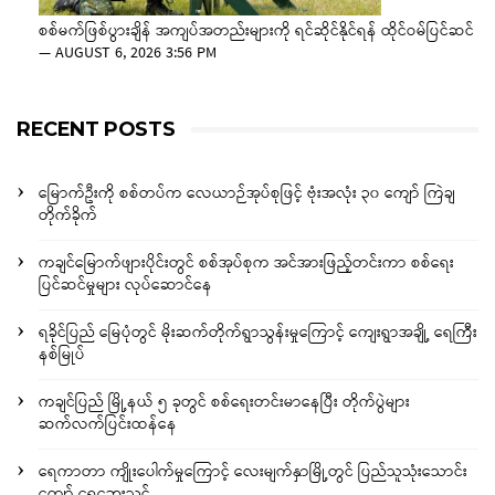
စစ်မက်ဖြစ်ပွားချိန် အကျပ်အတည်းများကို ရင်ဆိုင်နိုင်ရန် ထိုင်ဝမ်ပြင်ဆင်
—
AUGUST 6, 2026 3:56 PM
RECENT POSTS
မြောက်ဦးကို စစ်တပ်က လေယာဉ်အုပ်စုဖြင့် ဗုံးအလုံး ၃၀ ကျော် ကြဲချ
တိုက်ခိုက်
ကချင်မြောက်ဖျားပိုင်းတွင် စစ်အုပ်စုက အင်အားဖြည့်တင်းကာ စစ်ရေး
ပြင်ဆင်မှုများ လုပ်ဆောင်နေ
ရခိုင်ပြည် မြေပုံတွင် မိုးဆက်တိုက်ရွာသွန်းမှုကြောင့် ကျေးရွာအချို့ ရေကြီး
နစ်မြုပ်
ကချင်ပြည် မြို့နယ် ၅ ခုတွင် စစ်ရေးတင်းမာနေပြီး တိုက်ပွဲများ
ဆက်လက်ပြင်းထန်နေ
ရေကာတာ ကျိုးပေါက်မှုကြောင့် လေးမျက်နှာမြို့တွင် ပြည်သူသုံးသောင်း
ကျော် ရေဘေးသင့်