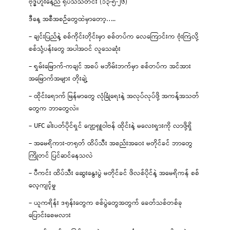
ဗုဒ္ဓဟူးနေ့ည ရုပ်သံသတင်း (၁၃-၅-၂၆)
ဒီနေ့ အစီအစဉ်တွေထဲမှာတော့…..
– ချင်းပြည်နဲ့ စစ်ကိုင်းတိုင်းမှာ စစ်တပ်က လေကြောင်းက ဗုံးကြဲလို့
စစ်သုံ့ပန်းတွေ အပါအဝင် လူသေဆုံး
– ရှမ်းမြောက်-ကချင် အစပ် မဘိမ်းဘက်မှာ စစ်တပ်က အင်အား
အမြောက်အများ တိုးချဲ့
– ထိုင်းရောက် မြန်မာတွေ လုံခြုံရေးနဲ့ အလုပ်လုပ်ဖို့ အကန့်အသတ်
တွေက ဘာတွေလဲ။
– UFC ခါးပတ်ပိုင်ရှင် ဂျော့ရှူဝါဗန် ထိုင်းနဲ့ မလေးရှားကို လာဖို့ရှိ
– အမေရိကား-တရုတ် ထိပ်သီး အစည်းအဝေး မတိုင်ခင် ဘာတွေ
ကြိုတင် ပြင်ဆင်နေသလဲ
– ပီကင်း ထိပ်သီး ဆွေးနွေးပွဲ မတိုင်ခင် ဖိလစ်ပိုင်နဲ့ အမေရိကန် စစ်
လေ့ကျင့်မှု
– ယူကရိန်း ဒရုန်းတွေက စစ်ပွဲတွေအတွက် ခေတ်သစ်တစ်ခု
ပြောင်းစေမလား