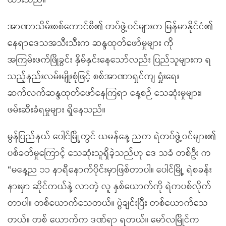
ထားသည်။
အာဏာသိမ်းစစ်ကောင်စီ၏ တပ်ဖွဲ့ဝင်များက မြန်မာနိုင်ငံ၏
နေရာဒေသအသီးသီးက ဆန္ဒထုတ်ဖော်မှုများ ကို
အကြမ်းဖက်ဖြိုခွင်း နှိမ်နှင်းနေသော်လည်း ပြည်သူများက ရ
သည့်နည်းလမ်းမျိုးစုံဖြင့် စစ်အာဏာရှင်ကျ ရှုံးရေး
ဆက်လက်ဆန္ဒထုတ်ဖော်နေကြရာ နေ့စဉ် သေဆုံးမှုများ၊
ဖမ်းဆီးခံရမှုများ ရှိနေသည်။
မွန်ပြည်နယ် ပေါင်မြို့တွင် ယမန်နေ့ ညက ရဲတပ်ဖွဲ့ဝင်များ၏
ပစ်ခတ်မှုကြောင့် သေဆုံးသူရှိခဲ့သည်ဟု ဒေ သခံ တစ်ဦး က
“မနေ့ည ၁၁ နာရီနောက်ပိုင်းမှာဖြစ်တာပါ။ ပေါင်မြို့ ရဲစခန်း
နားမှာ ဆိုင်ကယ်နဲ့ လာတဲ့ လူ နှစ်ယောက်ကို ရဲကပစ်လိုက်
တာပါ။ တစ်ယောက်သေတယ်။ ပွဲချင်းပြီး တစ်ယောက်သေ
တယ်။ တစ် ယောက်က ဒဏ်ရာ ရတယ်။ မော်လမြိုင်က