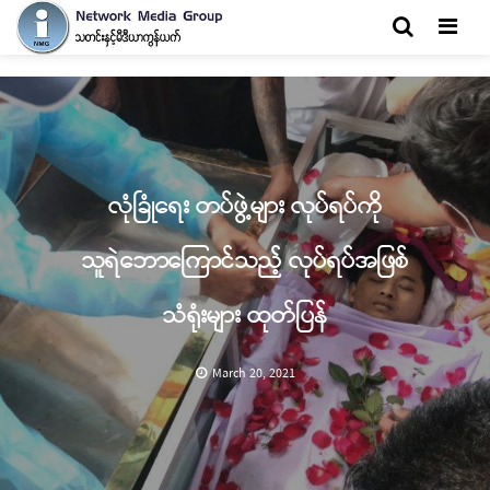
Men
လုံခြုံရေး တပ်ဖွဲ့များ လုပ်ရပ်ကို
သူရဲဘောကြောင်သည့် လုပ်ရပ်အဖြစ်
သံရုံးများ ထုတ်ပြန်
March 20, 2021