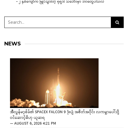
– ၂ နှစ်ကျော်က မြုပ်သွားတဲ့ ရုရှား သင်္ဘောမှာ ဘာတွေပါသလဲ
NEWS
အီလွန်မာ့စ်ခ်၏ SPACEX FALCON 9 ဒုံးပျံ အစိတ်အပိုင်း လကမ္ဘာပေါ်သို့
ဝင်ဆောင့်မိဟု ယူဆရ
—
AUGUST 6, 2026 4:21 PM