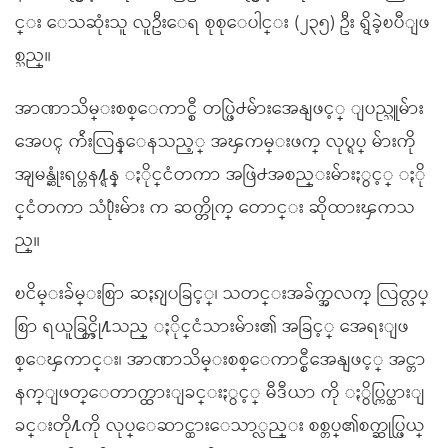
င္း ေသဆုံးသူ လူဦးေရ စုစုေပါင္း (၂၃၅) ဦး ရွိခဲ့ၿပီျဖ
စ္သည္။
အာဏာသိမ္းစစ္ေကာင္စီ တပ္ဖြဲ႕မ်ားအေနျဖင့္ ျပည္သူမ်ား
အေပၚ က်ဴးလြန္ေနသည့္ အၾကမ္းဖက္ လုပ္ရပ္ မ်ားကို
အျမန္ဆုံးရပ္တန႔္ရန္ ႏိုင္ငံတကာ အဖြဲ႕အစည္းမ်ားႏွင့္ ႏို
င္ငံတကာ သံ႐ုံးမ်ား က ဆက္တိုက္ ေတာင္း ဆိုထားၾကသ
ည္။
ၿငိမ္းခ်မ္းစြာ ဆႏၵျပခြင့္၊ သတင္းအခ်က္အလက္ လြတ္လပ္
စြာ ရယူခြင့္တို႔သည္ ႏိုင္ငံသားမ်ား၏ အခြင့္ အေရးျဖ
စ္ေၾကာင္း၊ အာဏာသိမ္းစစ္ေကာင္စီအေနျဖင့္ အင္တာ
နက္ျဖတ္ေတာက္ထားျခင္းႏွင့္ မီဒီယာ ကို ႏွိပ္ကြပ္ထားျ
ခင္းတို႔ကို လုပ္ေဆာင္ထားေသာ္လည္း စစ္တပ္၏စက္ဆုပ္ဖြယ္