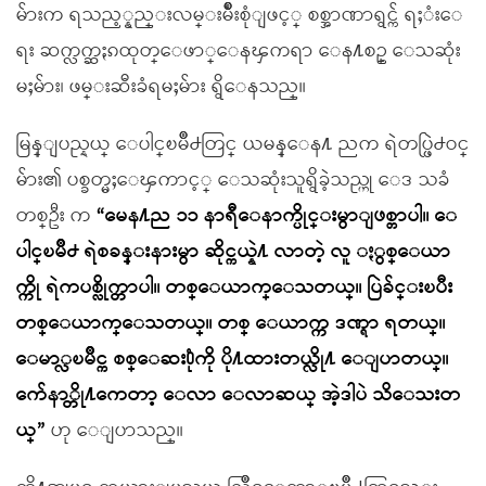
မ်ားက ရသည့္နည္းလမ္းမ်ိဳးစုံျဖင့္ စစ္အာဏာရွင္က် ရႈံးေ
ရး ဆက္လက္ဆႏၵထုတ္ေဖာ္ေနၾကရာ ေန႔စဥ္ ေသဆုံး
မႈမ်ား၊ ဖမ္းဆီးခံရမႈမ်ား ရွိေနသည္။
မြန္ျပည္နယ္ ေပါင္ၿမိဳ႕တြင္ ယမန္ေန႔ ညက ရဲတပ္ဖြဲ႕ဝင္
မ်ား၏ ပစ္ခတ္မႈေၾကာင့္ ေသဆုံးသူရွိခဲ့သည္ဟု ေဒ သခံ
တစ္ဦး က
“မေန႔ည ၁၁ နာရီေနာက္ပိုင္းမွာျဖစ္တာပါ။ ေ
ပါင္ၿမိဳ႕ ရဲစခန္းနားမွာ ဆိုင္ကယ္နဲ႔ လာတဲ့ လူ ႏွစ္ေယာ
က္ကို ရဲကပစ္လိုက္တာပါ။ တစ္ေယာက္ေသတယ္။ ပြဲခ်င္းၿပီး
တစ္ေယာက္ေသတယ္။ တစ္ ေယာက္က ဒဏ္ရာ ရတယ္။
ေမာ္လၿမိဳင္က စစ္ေဆး႐ုံကို ပို႔ထားတယ္လို႔ ေျပာတယ္။
က်ေနာ္တို႔ကေတာ့ ေလာ ေလာဆယ္ အဲ့ဒါပဲ သိေသးတ
ယ္”
ဟု ေျပာသည္။