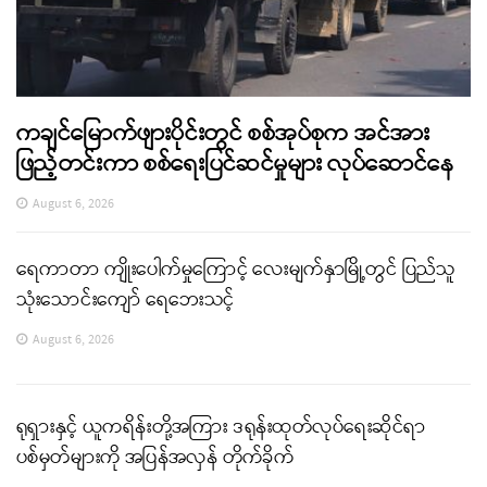
ကချင်မြောက်ဖျားပိုင်းတွင် စစ်အုပ်စုက အင်အား
ဖြည့်တင်းကာ စစ်ရေးပြင်ဆင်မှုများ လုပ်ဆောင်နေ
August 6, 2026
ရေကာတာ ကျိုးပေါက်မှုကြောင့် လေးမျက်နှာမြို့တွင် ပြည်သူ
သုံးသောင်းကျော် ရေဘေးသင့်
August 6, 2026
ရုရှားနှင့် ယူကရိန်းတို့အကြား ဒရုန်းထုတ်လုပ်ရေးဆိုင်ရာ
ပစ်မှတ်များကို အပြန်အလှန် တိုက်ခိုက်