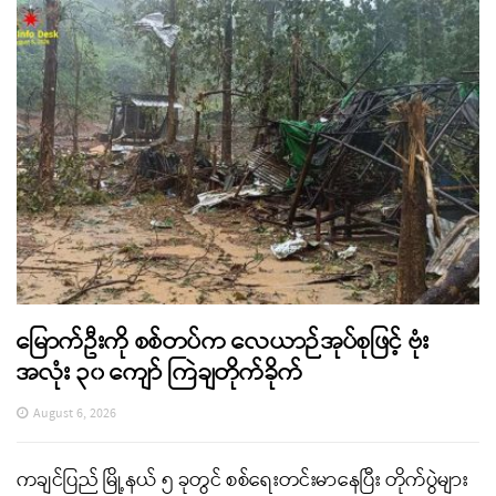
မြောက်ဦးကို စစ်တပ်က လေယာဉ်အုပ်စုဖြင့် ဗုံး
အလုံး ၃၀ ကျော် ကြဲချတိုက်ခိုက်
August 6, 2026
ကချင်ပြည် မြို့နယ် ၅ ခုတွင် စစ်ရေးတင်းမာနေပြီး တိုက်ပွဲများ