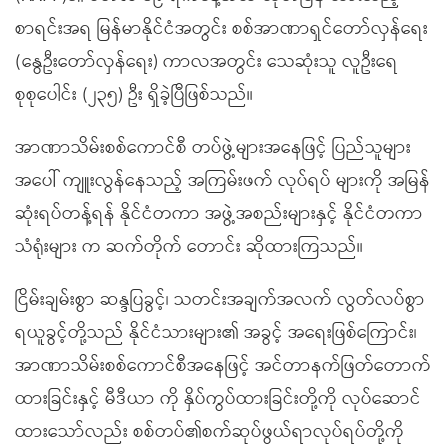
စာရင်းအရ မြန်မာနိုင်ငံအတွင်း စစ်အာဏာရှင်တော်လှန်ရေး
(နွေဦးတော်လှန်ရေး) ကာလအတွင်း သေဆုံးသူ လူဦးရေ
စုစုပေါင်း (၂၃၅) ဦး ရှိခဲ့ပြီဖြစ်သည်။
အာဏာသိမ်းစစ်ကောင်စီ တပ်ဖွဲ့များအနေဖြင့် ပြည်သူများ
အပေါ် ကျူးလွန်နေသည့် အကြမ်းဖက် လုပ်ရပ် များကို အမြန်
ဆုံးရပ်တန့်ရန် နိုင်ငံတကာ အဖွဲ့အစည်းများနှင့် နိုင်ငံတကာ
သံရုံးများ က ဆက်တိုက် တောင်း ဆိုထားကြသည်။
ငြိမ်းချမ်းစွာ ဆန္ဒပြခွင့်၊ သတင်းအချက်အလက် လွတ်လပ်စွာ
ရယူခွင့်တို့သည် နိုင်ငံသားများ၏ အခွင့် အရေးဖြစ်ကြောင်း၊
အာဏာသိမ်းစစ်ကောင်စီအနေဖြင့် အင်တာနက်ဖြတ်တောက်
ထားခြင်းနှင့် မီဒီယာ ကို နှိပ်ကွပ်ထားခြင်းတို့ကို လုပ်ဆောင်
ထားသော်လည်း စစ်တပ်၏စက်ဆုပ်ဖွယ်ရာလုပ်ရပ်တို့ကို