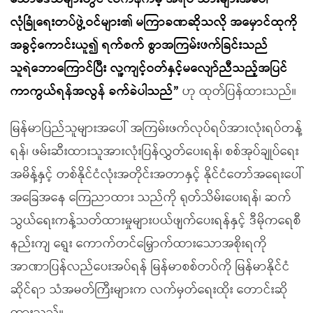
လုံခြုံရေးတပ်ဖွဲ့ဝင်များ၏ မကြာခဏဆိုသလို အမှောင်ထုကို
အခွင့်ကောင်းယူ၍ ရက်စက် စွာအကြမ်းဖက်ခြင်းသည်
သူရဲဘောကြောင်ပြီး လူ့ကျင့်ဝတ်နှင့်မလျော်ညီသည့်အပြင်
ကာကွယ်ရန်အလွန် ခက်ခဲပါသည်”
ဟု ထုတ်ပြန်ထားသည်။
မြန်မာပြည်သူများအပေါ် အကြမ်းဖက်လုပ်ရပ်အားလုံးရပ်တန့်
ရန်၊ ဖမ်းဆီးထားသူအားလုံးပြန်လွှတ်ပေးရန်၊ စစ်အုပ်ချုပ်ရေး
အမိန့်နှင့် တစ်နိုင်ငံလုံးအတိုင်းအတာနှင့် နိုင်ငံတော်အရေးပေါ်
အခြေအနေ ကြေညာထား သည်ကို ရုတ်သိမ်းပေးရန်၊ ဆက်
သွယ်ရေးကန့်သတ်ထားမှုများပယ်ဖျက်‌ပေးရန်နှင့် ဒီမိုကရေစီ
နည်းကျ ရွေး ကောက်တင်မြှောက်ထားသောအစိုးရကို
အာဏာပြန်လည်ပေးအပ်ရန် မြန်မာစစ်တပ်ကို မြန်မာနိုင်ငံ
ဆိုင်ရာ သံအမတ်ကြီးများက လက်မှတ်ရေးထိုး တောင်းဆို