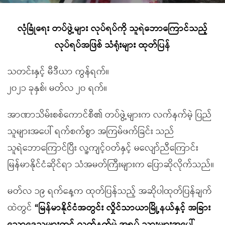
လုံခြုံရေး တပ်ဖွဲ့များ လုပ်ရပ်ကို သူရဲဘောကြောင်သည့်
လုပ်ရပ်အဖြစ် သံရုံးများ ထုတ်ပြန်
သတင်းနှင့် မီဒီယာ ကွန်ရက်။
၂၀၂၁ ခုနှစ်၊ မတ်လ ၂၀ ရက်။
အာဏာသိမ်းစစ်ကောင်စီ၏ တပ်ဖွဲ့များက လက်နက်မဲ့ ပြည်
သူများအပေါ် ရက်စက်စွာ အကြမ်ဖက်ခြင်း သည်
သူရဲဘောကြောင်ပြီး လူ့ကျင့်ဝတ်နှင့် မလျော်ညီကြောင်း
မြန်မာနိုင်ငံဆိုင်ရာ သံအမတ်ကြီးများက ပြောဆိုလိုက်သည်။
မတ်လ ၁၉ ရက်နေ့က ထုတ်ပြန်သည့် အဆိုပါထုတ်ပြန်ချက်
ထဲတွင်
“မြန်မာနိုင်ငံအတွင်း လှိုင်သာယာမြို့နယ်နှင့် အခြား
သောဒေသများတွင် လက်နက်မဲ့ အရပ် သားများအပေါ်