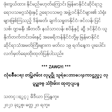
ဖုံးကွယ်ထား နိုင်မည်မဟုတ်ကြောင်း မြန်မာနိုင်ငံဆိုင်ရာဥ
ရောပသမဂ္ဂသံရုံးနှင့် ဥရောပသမဂ္ဂ အဖွဲ့ဝင်နိုင်ငံများ၏ သံရုံး
များဖြစ်ကြသည့် ဒိန်းမတ်၊ ချက်သမ္မတနိုင်ငံ၊ ဖင်လန်၊ ပြင်
သစ်၊ ဂျာမနီ၊ အီတလီ၊ နယ်သာလန်၊ စပိန်နှင့် ဆွီ ဒင်နိုင်ငံ၊ ယူ
နိုက်တက်ကင်းဒမ်းနှင့် အမေရိကန်နိုင်ငံတို့မှ မြန်မာနိုင်ငံ
ဆိုင်ရာသံအမတ်ကြီးများက မတ်လ ၁၉ ရက်နေ့က ပူးပေါင်း
လက်မှတ်ရေးထိုးထုတ်ပြန်ပါသည်။
*** ZAWGYI ***
လုံၿခဳံေရး တပ္ဖြဲ႕မ်ား လုပ္ရပ္ကို သူရဲေဘာေၾကာင္သည့္ လု
ပ္ရပ္အျဖစ္ သံ႐ုံးမ်ား ထုတ္ျပန္
သတင္းႏွင့္ မီဒီယာ ကြန္ရက္။
၂၀၂၁ ခုႏွစ္၊ မတ္လ ၂၀ ရက္။