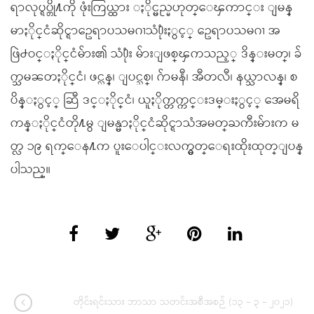
ရာလုပ္ရပ္တို႔ကို ဖုံးကြယ္ထား ႏိုင္မည္မဟုတ္ေၾကာင္း ျမန္
မာႏိုင္ငံဆိုင္ရာဥေရာပသမဂၢသံ႐ုံးႏွင့္ ဥေရာပသမဂၢ အ
ဖြဲ႕ဝင္ႏိုင္ငံမ်ား၏ သံ႐ုံး မ်ားျဖစ္ၾကသည့္ ဒိန္းမတ္၊ ခ်
က္သမၼတႏိုင္ငံ၊ ဖင္လန္၊ ျပင္သစ္၊ ဂ်ာမနီ၊ အီတလီ၊ နယ္သာလန္၊ စ
ပိန္ႏွင့္ ဆြီ ဒင္ႏိုင္ငံ၊ ယူႏိုက္တက္ကင္းဒမ္းႏွင့္ အေမရိ
ကန္ႏိုင္ငံတို႔မွ ျမန္မာႏိုင္ငံဆိုင္ရာသံအမတ္ႀကီးမ်ားက မ
တ္လ ၁၉ ရက္ေန႔က ပူးေပါင္းလက္မွတ္ေရးထိုးထုတ္ျပန္
ပါသည္။
တိုင်းရင်းသား ဘာသာ သတင်းအစီအစဉ် (၁၃ – ၃ – ၂၀၂၁)