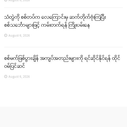
August 6, 2026
သံတွဲကို စစ်တပ်က လေကြောင်းမှ ဆက်တိုက်ဗုံးကြဲပြီး
စစ်သင်္ဘောများဖြင့် ကမ်းတက်ရန် ကြိုးပမ်းနေ
August 6, 2026
စစ်မက်ဖြစ်ပွားချိန် အကျပ်အတည်းများကို ရင်ဆိုင်နိုင်ရန် ထိုင်
ဝမ်ပြင်ဆင်
August 6, 2026