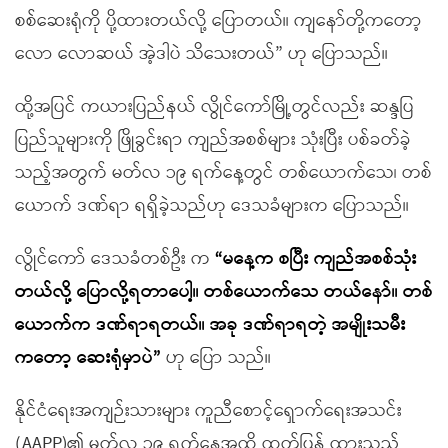
စစ်ဆေးရုံကို ပို့ထားတယ်လို့ ပြောတယ်။ ကျနော်တို့ကတော့
လော လောဆယ် အဲ့ဒါပဲ သိသေးတယ်” ဟု ပြောသည်။
ထို့အပြင် ကယားပြည်နယ် လွိုင်ကော်မြို့တွင်လည်း ဆန္ဒပြ
ပြည်သူများကို ဖြိုခွင်းရာ ကျည်အစစ်များ သုံးပြီး ပစ်ခတ်ခဲ့
သည့်အတွက် မတ်လ ၁၉ ရက်နေ့တွင် တစ်ယောက်သေ၊ တစ်
ယောက် ဒဏ်ရာ ရရှိခဲ့သည်ဟု ဒေသခံများက ပြောသည်။
လွိုင်ကော် ဒေသခံတစ်ဦး က
“မနေ့က စပြီး ကျည်အစစ်သုံး
တယ်လို့ ပြောလို့ရတာပေါ့။ တစ်ယောက်သေ တယ်နော်။ တစ်
ယောက်က ဒဏ်ရာရတယ်။ အခု ဒဏ်ရာရတဲ့ အမျိုးသမီး
ကတော့ ဆေးရုံမှာပဲ”
ဟု ပြော သည်။
နိုင်ငံရေးအကျဉ်းသားများ ကူညီစောင့်ရှောက်ရေးအသင်း
(AAPP)၏ မတ်လ ၁၉ ရက်နေ့အထိ ထုတ်ပြန် ထားသည့်