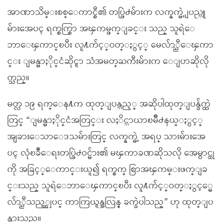
အာဏာသိမ္းစစ္ေကာင္စီ၏ တပ္ဖြဲ႕မ်ားက လက္နက္မဲ့ ျပည္သူ
မ်ားအေပၚ ရက္စက္စြာ အၾကမ္ဖက္ျခင္း သည္ သူရဲေ
ဘာေၾကာင္ၿပီး လူ႔က်င့္ဝတ္ႏွင့္ မေလ်ာ္ညီေၾကာ
င္း ျမန္မာႏိုင္ငံဆိုင္ရာ သံအမတ္ႀကီးမ်ားက ေျပာဆိုလို
က္သည္။
မတ္လ ၁၉ ရက္ေန႔က ထုတ္ျပန္သည့္ အဆိုပါထုတ္ျပန္ခ်က္ထဲ
တြင္ “ျမန္မာႏိုင္ငံအတြင္း လႈိင္သာယာၿမိဳ႕နယ္ႏွင့္
အျခားေသာေဒသမ်ားတြင္ လက္နက္မဲ့ အရပ္ သားမ်ားအေ
ပၚ လုံၿခဳံေရးတပ္ဖြဲ႕ဝင္မ်ား၏ မၾကာခဏဆိုသလို အေမွာင္ထု
ကို အခြင့္ေကာင္းယူ၍ ရက္စက္ စြာအၾကမ္းဖက္ျခ
င္းသည္ သူရဲေဘာေၾကာင္ၿပီး လူ႔က်င့္ဝတ္ႏွင့္မေ
လ်ာ္ညီသည့္အျပင္ ကာကြယ္ရန္အလြန္ ခက္ခဲပါသည္” ဟု ထုတ္ျပ
န္ထားသည္။