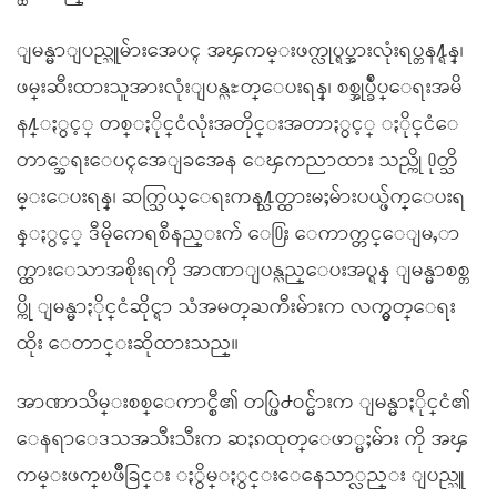
ျမန္မာျပည္သူမ်ားအေပၚ အၾကမ္းဖက္လုပ္ရပ္အားလုံးရပ္တန႔္ရန္၊
ဖမ္းဆီးထားသူအားလုံးျပန္လႊတ္ေပးရန္၊ စစ္အုပ္ခ်ဳပ္ေရးအမိ
န႔္ႏွင့္ တစ္ႏိုင္ငံလုံးအတိုင္းအတာႏွင့္ ႏိုင္ငံေ
တာ္အေရးေပၚအေျခအေန ေၾကညာထား သည္ကို ႐ုတ္သိ
မ္းေပးရန္၊ ဆက္သြယ္ေရးကန႔္သတ္ထားမႈမ်ားပယ္ဖ်က္‌ေပးရ
န္ႏွင့္ ဒီမိုကေရစီနည္းက် ေ႐ြး ေကာက္တင္ေျမႇာ
က္ထားေသာအစိုးရကို အာဏာျပန္လည္ေပးအပ္ရန္ ျမန္မာစစ္တ
ပ္ကို ျမန္မာႏိုင္ငံဆိုင္ရာ သံအမတ္ႀကီးမ်ားက လက္မွတ္ေရး
ထိုး ေတာင္းဆိုထားသည္။
အာဏာသိမ္းစစ္ေကာင္စီ၏ တပ္ဖြဲ႕ဝင္မ်ားက ျမန္မာႏိုင္ငံ၏
ေနရာေဒသအသီးသီးက ဆႏၵထုတ္ေဖာ္မႈမ်ား ကို အၾ
ကမ္းဖက္ၿဖိဳခြင္း ႏွိမ္ႏွင္းေနေသာ္လည္း ျပည္သူ