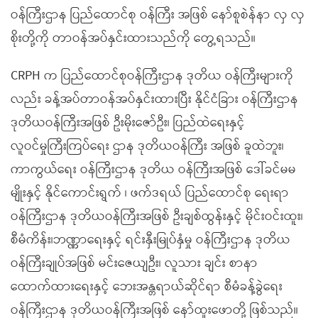
ဝန်ကြီးဌာန ပြည်ထောင်စု ဝန်ကြီး အဖြစ် နော်စူစဲန်နာ လှ လှ
စိုးတို့ကို တာဝန်အပ်နှင်းထားသည်ကို တွေ့ရသည်။
CRPH က ပြည်ထောင်စုဝန်ကြီးဌာန ဒုတိယ ဝန်ကြီးများကို
လည်း ခန့်အပ်တာဝန်အပ်နှင်းထားပြီး နိုင်ငံခြား ဝန်ကြီးဌာန
ဒုတိယဝန်ကြီးအဖြစ် ဦးမိုးဇော်ဦး၊ ပြည်ထဲရေးနှင့်
လူဝင်မှုကြီးကြပ်ရေး ဌာန ဒုတိယဝန်ကြီး အဖြစ် ခူထဲဘူး၊
ကာကွယ်ရေး ဝန်ကြီးဌာန ဒုတိယ ဝန်ကြီးအဖြစ် ဒေါ်ခင်မမ
မျိုးနှင့် နိုင်ကောင်းရွက် ၊ ဖက်ဒရယ် ပြည်ထောင်စု ရေးရာ
ဝန်ကြီးဌာန ဒုတိယဝန်ကြီးအဖြစ် ဦးချစ်ထွန်းနှင့် မိုင်းဝင်းထူး၊
စီမံကိန်း၊ဘဏ္ဏာရေးနှင့် ရင်းနှီးမြုပ်နှံမှု ဝန်ကြီးဌာန ဒုတိယ
ဝန်ကြီးချုပ်အဖြစ် မင်းဇေယျဦး၊ လူသား ချင်း စာနာ
ထောက်ထားရေးနှင့် ဘေးအန္တရာယ်ဆိုင်ရာ စီမံခန့်ခွဲရေး
ဝန်ကြီးဌာန ဒုတိယဝန်ကြီးအဖြစ် နော်ထူးဖောတို့ ဖြစ်သည်။