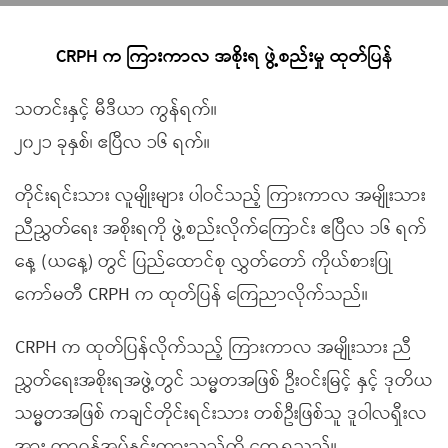
CRPH က ကြားကာလ အစိုးရ ဖွဲ့စည်းမှု ထုတ်ပြန်
သတင်းနှင့် မီဒီယာ ကွန်ရက်။
၂၀၂၁ ခုနှစ်၊ ဧပြီလ ၁၆ ရက်။
တိုင်းရင်းသား လူမျိုးများ ပါဝင်သည့် ကြားကာလ အမျိုးသား
ညီညွှတ်ရေး အစိုးရကို ဖွဲ့စည်းလိုက်ကြောင်း ဧပြီလ ၁၆ ရက်
နေ့ (ယနေ့) တွင် ပြည်ထောင်စု လွှတ်တော် ကိုယ်စားပြု
ကော်မတီ CRPH က ထုတ်ပြန် ကြေညာလိုက်သည်။
CRPH က ထုတ်ပြန်လိုက်သည့် ကြားကာလ အမျိုးသား ညီ
ညွှတ်ရေးအစိုးရအဖွဲ့တွင် သမ္မတအဖြစ် ဦးဝင်းမြင့် နှင့် ဒုတိယ
သမ္မတအဖြစ် ကချင်တိုင်းရင်းသား တစ်ဦးဖြစ်သူ ဒူဝါလရှီးလ
အား တာဝန်အပ်နှင်းထားသည်ကို တွေ့ရသည်။