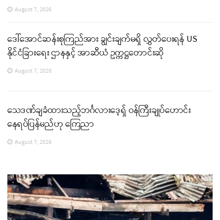
August 7, 2026
ဒေါ်အောင်ဆန်းစုကြည်အား ချွင်းချက်မရှိ လွှတ်ပေးရန် US
နိုင်ငံခြားရေး ဌာနနှင့် အာဆီယံ ဥက္ကဋ္ဌတောင်းဆို
August 7, 2026
သေဒဏ်ချခံထားသည့်ဘင်္ဂလားဒေ့ရှ် ဝန်ကြီးချုပ်ဟောင်း
နေရပ်ပြန်မည်ဟု ကြေညာ
August 7, 2026