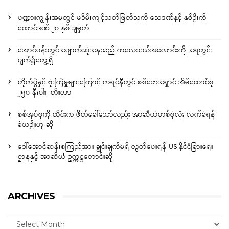
ပုဏ္ဏားကျွန်းအမှုတွင် မုဒိမ်းကျင့်သတ်ဖြတ်သူကို သေဒဏ်နှင့် နှစ်ဦးကို
ထောင်ဒဏ် ၂၀ နှစ် ချမှတ်
အောင်ပန်းတွင် ပျောက်ဆုံးနေသည့် ကလေးငယ်အလောင်းကို ရေတွင်း
ပျက်၌တွေ့ရှိ
တိုက်ပွဲနှင့် ဗုံးကြဲမှုများကြောင့် ကရင်နီတွင် စစ်ဘေးရှောင် အိမ်ထောင်စု
၂၅၀ နီးပါး တိုးလာ
စစ်အုပ်စုကို ထိုင်းက ဖိတ်ခေါ်သော်လည်း အာဆီယံတစ်စုံလုံး လက်ခံရန်
ခဲယဉ်းဟု ဆို
ဒေါ်အောင်ဆန်းစုကြည်အား ချွင်းချက်မရှိ လွှတ်ပေးရန် US နိုင်ငံခြားရေး
ဌာနနှင့် အာဆီယံ ဥက္ကဋ္ဌတောင်းဆို
ARCHIVES