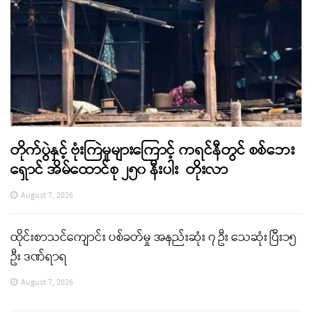
တိုက်ပွဲနှင့် ဗုံးကြဲမှုများကြောင့် ကရင်နီတွင် စစ်ဘေး
ရှောင် အိမ်ထောင်စု ၂၅၀ နီးပါး တိုးလာ
August 7, 2026
ထိုင်းစာသင်ကျောင်း ပစ်ခတ်မှု အနည်းဆုံး ၇ ဦး သေဆုံး ပြီး၁၅
ဦး ဒဏ်ရာရ
August 7, 2026