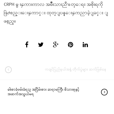
CRPH မွ ၾကားကာလ အမ်ိဳးသားညီၫႊတ္ေရး အစိုးရကို
ဖြဲ႕စည္းေၾကာင္း ထုတ္ျပန္ေၾကညာခဲ့ျခင္း ျ
ဖစ္သည္။
ကချင်ပြည်နယ်အနှံ့ တိုက်ပွဲများ ဆက်ဖြစ်နေ
ဓါးစာခံဖမ်းခံရသူ အငြိမ်းစား ဆရာမကြီး မိသားစုနှင့်
အဆက်အသွယ်မရ