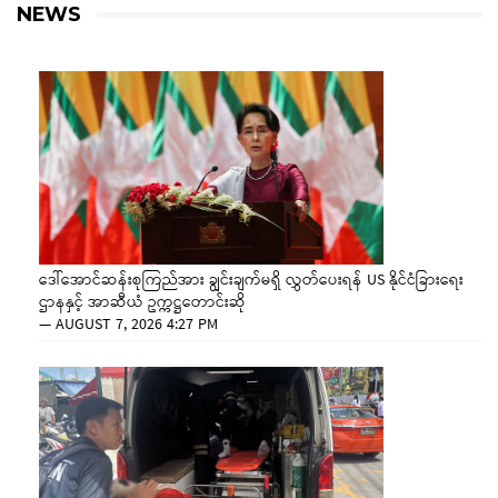
NEWS
ဒေါ်အောင်ဆန်းစုကြည်အား ချွင်းချက်မရှိ လွှတ်ပေးရန် US နိုင်ငံခြားရေး
ဌာနနှင့် အာဆီယံ ဥက္ကဋ္ဌတောင်းဆို
—
AUGUST 7, 2026 4:27 PM