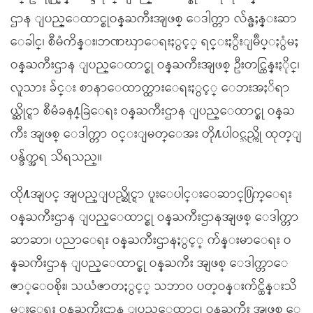
ဌာန ျပည္ေထာင္စုဝန္ႀကီးအျဖစ္ ေဒါက္တာ လ်န္မႈန္းဆာ
ေခါင္၊ စီမံကိန္း၊ဘဏၰာေရးႏွင့္ ရင္းႏွီးျမဳပ္ႏွံမႈ
ဝန္ႀကီးဌာန ျပည္ေထာင္စု ဝန္ႀကီးအျဖစ္ ဦးတင္ထြန္းႏိုင္၊
လူသား ခ်င္း စာနာေထာက္ထားေရးႏွင့္ ေဘးအႏၲရာ
ယ္ဆိုင္ရာ စီမံခန႔္ခြဲေရး ဝန္ႀကီးဌာန ျပည္ေထာင္စု ဝန္ႀ
ကီး အျဖစ္ ေဒါက္တာ ဝင္းျမတ္ေအး တို႔ပါဝင္သည္ကို ထုတ္ျ
ပန္ခ်က္အရ သိရသည္။
ထို႔အျပင္ အျပည္ျပည္ဆိုင္ရာ ပူးေပါင္းေဆာင္႐ြက္ေရး
ဝန္ႀကီးဌာန ျပည္ေထာင္စု ဝန္ႀကီးဌာနအျဖစ္ ေဒါက္တာ
ဆာဆာ၊ ပညာေရး ဝန္ႀကီးဌာနႏွင့္ က်န္းမာေရး ဝ
န္ႀကီးဌာန ျပည္ေထာင္စု ဝန္ႀကီး အျဖစ္ ေဒါက္တာေ
ဇာ္ေဝစိုး၊ သယံဇာတႏွင့္ သဘာ၀ ပတ္ဝန္းက်င္ထိန္းသိ
မ္းေရး ဝန္ႀကီးဌာန ျပည္ေထာင္စု ဝန္ႀကီး အျဖစ္ ေ