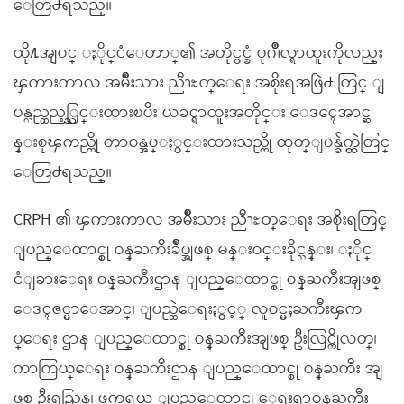
ေတြ႕ရသည္။
ထို႔အျပင္ ႏိုင္ငံေတာ္၏ အတိုင္ပင္ခံ ပုဂၢိဳလ္ရာထူးကိုလည္း
ၾကားကာလ အမ်ိဳးသား ညီၫႊတ္ေရး အစိုးရအဖြဲ႕ တြင္ ျ
ပန္လည္ထည့္သြင္းထားၿပီး ယခင္ရာထူးအတိုင္း ေဒၚေအာင္ဆ
န္းစုၾကည္ကို တာဝန္အပ္ႏွင္းထားသည္ကို ထုတ္ျပန္ခ်က္ထဲတြင္
ေတြ႕ရသည္။
CRPH ၏ ၾကားကာလ အမ်ိဳးသား ညီၫႊတ္ေရး အစိုးရတြင္
ျပည္ေထာင္စု ဝန္ႀကီးခ်ဳပ္အျဖစ္ မန္းဝင္းခိုင္သန္း၊ ႏိုင္
ငံျခားေရး ဝန္ႀကီးဌာန ျပည္ေထာင္စု ဝန္ႀကီးအျဖစ္
ေဒၚဇင္မာေအာင္၊ ျပည္ထဲေရးႏွင့္ လူဝင္မႈႀကီးၾက
ပ္ေရး ဌာန ျပည္ေထာင္စု ဝန္ႀကီးအျဖစ္ ဦးလြင္ကိုလတ္၊
ကာကြယ္ေရး ဝန္ႀကီးဌာန ျပည္ေထာင္စု ဝန္ႀကီး အျ
ဖစ္ ဦးရည္မြန္၊ ဖက္ဒရယ္ ျပည္ေထာင္စု ေရးရာဝန္ႀကီး