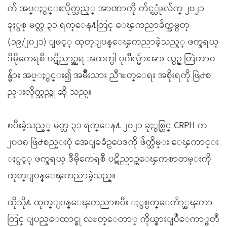
က် အပ္ႏွင္းလိုက္သည့္ အာဏာကို က်င့္သုံးလ်က္ ၂၀၂၁
ခုႏွစ္ မတ္လ ၃၁ ရက္ေန႔တြင္ ေၾကညာခ်က္အမွတ္
(၁၉/၂၀၂၁) ျဖင့္ ထုတ္ျပန္ေၾကညာခဲ့သည့္ ဖက္ဒရယ္
ဒီမိုကေရစီ ပဋိညာဥ္အရ အထက္ပါ ပုဂၢိဳလ္မ်ားအား ယွဥ္ တြဲတာဝ
န္မ်ား အပ္ႏွင္း၍ အမ်ိဳးသား ညီၫႊတ္ေရး အစိုးရကို ဖြဲ႕စ
ည္းလိုက္သည္ဟု ဆို သည္။
ၿပီးခဲ့သည့္ မတ္လ ၃၁ ရက္ေန႔ ၂၀၂၁ ခုႏွစ္တြင္ CRPH က
၂၀၀၈ ဖြဲ႕စည္းပုံ အေျခခံဥပေဒကို ဖ်က္သိမ္း ေၾကာင္း
ႏွင့္ ဖက္ဒရယ္ ဒီမိုကေရစီ ပဋိညာဥ္ေၾကစာတမ္းကို
ထုတ္ျပန္ေၾကညာခဲ့သည္။
ထိုသို႔ ထုတ္ျပန္ေၾကညာၿပီး ႏွစ္ပတ္ေက်ာ္အၾကာ
တြင္ ျပည္ေထာင္စု လႊတ္ေတာ္ ကိုယ္စားျပဳေကာ္မတီ