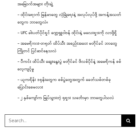
အမြောက်အများ တိုးချဲ့
– ထိုင်းရောက် မြန်မာတွေ လုံခြုံရေးနဲ့ အလုပ်လုပ်ဖို့ အကန့်အသတ်
တွေက ဘာတွေလဲ။
– UFC ခါးပတ်ပိုင်ရှင် ဂျော့ရှူဝါဗန် ထိုင်းနဲ့ မလေးရှားကို လာဖို့ရှိ
– အမေရိကား-တရုတ် ထိပ်သီး အစည်းအဝေး မတိုင်ခင် ဘာတွေ
ကြိုတင် ပြင်ဆင်နေသလဲ
– ပီကင်း ထိပ်သီး ဆွေးနွေးပွဲ မတိုင်ခင် ဖိလစ်ပိုင်နဲ့ အမေရိကန် စစ်
လေ့ကျင့်မှု
– ယူကရိန်း ဒရုန်းတွေက စစ်ပွဲတွေအတွက် ခေတ်သစ်တစ်ခု
ပြောင်းစေမလား
– ၂ နှစ်ကျော်က မြုပ်သွားတဲ့ ရုရှား သင်္ဘောမှာ ဘာတွေပါသလဲ