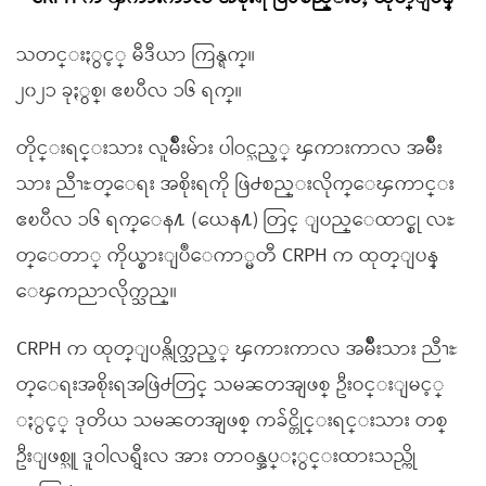
သတင္းႏွင့္ မီဒီယာ ကြန္ရက္။
၂၀၂၁ ခုႏွစ္၊ ဧၿပီလ ၁၆ ရက္။
တိုင္းရင္းသား လူမ်ိဳးမ်ား ပါဝင္သည့္ ၾကားကာလ အမ်ိဳး
သား ညီၫႊတ္ေရး အစိုးရကို ဖြဲ႕စည္းလိုက္ေၾကာင္း
ဧၿပီလ ၁၆ ရက္ေန႔ (ယေန႔) တြင္ ျပည္ေထာင္စု လႊ
တ္ေတာ္ ကိုယ္စားျပဳေကာ္မတီ CRPH က ထုတ္ျပန္
ေၾကညာလိုက္သည္။
CRPH က ထုတ္ျပန္လိုက္သည့္ ၾကားကာလ အမ်ိဳးသား ညီၫႊ
တ္ေရးအစိုးရအဖြဲ႕တြင္ သမၼတအျဖစ္ ဦးဝင္းျမင့္
ႏွင့္ ဒုတိယ သမၼတအျဖစ္ ကခ်င္တိုင္းရင္းသား တစ္
ဦးျဖစ္သူ ဒူဝါလရွီးလ အား တာဝန္အပ္ႏွင္းထားသည္ကို