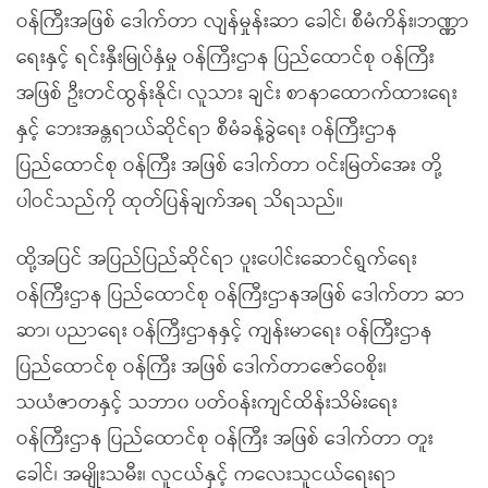
ဝန်ကြီးအဖြစ် ဒေါက်တာ လျန်မှုန်းဆာ ခေါင်၊ စီမံကိန်း၊ဘဏ္ဏာ
ရေးနှင့် ရင်းနှီးမြုပ်နှံမှု ဝန်ကြီးဌာန ပြည်ထောင်စု ဝန်ကြီး
အဖြစ် ဦးတင်ထွန်းနိုင်၊ လူသား ချင်း စာနာထောက်ထားရေး
နှင့် ဘေးအန္တရာယ်ဆိုင်ရာ စီမံခန့်ခွဲရေး ဝန်ကြီးဌာန
ပြည်ထောင်စု ဝန်ကြီး အဖြစ် ဒေါက်တာ ဝင်းမြတ်အေး တို့
ပါဝင်သည်ကို ထုတ်ပြန်ချက်အရ သိရသည်။
ထို့အပြင် အပြည်ပြည်ဆိုင်ရာ ပူးပေါင်းဆောင်ရွက်ရေး
ဝန်ကြီးဌာန ပြည်ထောင်စု ဝန်ကြီးဌာနအဖြစ် ဒေါက်တာ ဆာ
ဆာ၊ ပညာရေး ဝန်ကြီးဌာနနှင့် ကျန်းမာရေး ဝန်ကြီးဌာန
ပြည်ထောင်စု ဝန်ကြီး အဖြစ် ဒေါက်တာဇော်ဝေစိုး၊
သယံဇာတနှင့် သဘာ၀ ပတ်ဝန်းကျင်ထိန်းသိမ်းရေး
ဝန်ကြီးဌာန ပြည်ထောင်စု ဝန်ကြီး အဖြစ် ဒေါက်တာ တူး
ခေါင်၊ အမျိုးသမီး၊ လူငယ်နှင့် ကလေးသူငယ်ရေးရာ