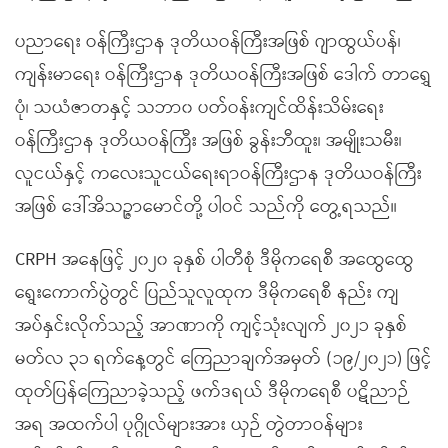
ပညာရေး ဝန်ကြီးဌာန ဒုတိယဝန်ကြီးအဖြစ် ဂျာထွယ်ပန်၊
ကျန်းမာရေး ဝန်ကြီးဌာန ဒုတိယဝန်ကြီးအဖြစ် ဒေါက် တာရွှေ
ပုံ၊ သယံဇာတနှင့် သဘာ၀ ပတ်ဝန်းကျင်ထိန်းသိမ်းရေး
ဝန်ကြီးဌာန ဒုတိယဝန်ကြီး အဖြစ် ခွန်းဘီထူး၊ အမျိုးသမီး၊
လူငယ်နှင့် ကလေးသူငယ်ရေးရာဝန်ကြီးဌာန ဒုတိယဝန်ကြီး
အဖြစ် ဒေါ်အိသဉ္ဇာမောင်တို့ ပါဝင် သည်ကို တွေ့ရသည်။
CRPH အနေဖြင့် ၂၀၂၀ ခုနှစ် ပါတီစုံ ဒီမိုကရေစီ အထွေထွေ
ရွေးကောက်ပွဲတွင် ပြည်သူလူထုက ဒီမိုကရေစီ နည်း ကျ
အပ်နှင်းလိုက်သည့် အာဏာကို ကျင့်သုံးလျက် ၂၀၂၁ ခုနှစ်
မတ်လ ၃၁ ရက်နေ့တွင် ကြေညာချက်အမှတ် (၁၉/၂၀၂၁) ဖြင့်
ထုတ်ပြန်ကြေညာခဲ့သည့် ဖက်ဒရယ် ဒီမိုကရေစီ ပဋိညာဉ်
အရ အထက်ပါ ပုဂ္ဂိုလ်များအား ယှဉ် တွဲတာဝန်များ