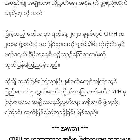
အပ်နှင်း၍ အမျိုးသား ညီညွှတ်ရေး အစိုးရကို ဖွဲ့စည်းလိုက်
သည်ဟု ဆို သည်။
ပြီးခဲ့သည့် မတ်လ ၃၁ ရက်နေ့ ၂၀၂၁ ခုနှစ်တွင် CRPH က
၂၀၀၈ ဖွဲ့စည်းပုံ အခြေခံဥပဒေကို ဖျက်သိမ်း ကြောင်း နှင့်
ဖက်ဒရယ် ဒီမိုကရေစီ ပဋိညာဉ်ကြေစာတမ်းကို
ထုတ်ပြန်ကြေညာခဲ့သည်။
ထိုသို့ ထုတ်ပြန်ကြေညာပြီး နှစ်ပတ်ကျော်အကြာတွင်
ပြည်ထောင်စု လွှတ်တော် ကိုယ်စားပြုကော်မတီ CRPH မှ
ကြားကာလ အမျိုးသားညီညွှတ်ရေး အစိုးရကို ဖွဲ့စည်း
ကြောင်း ထုတ်ပြန်ကြေညာခဲ့ခြင်း ဖြစ်သည်။
*** ZAWGYI ***
CRPH က ၾကားကာလ အစိုးရ ဖြဲ႕စည္းမႈ ထုတ္ျပန္