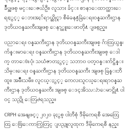
ခ်ဳပ္အျဖစ္ မင္းေဇယ်ဦး၊ လူသား ခ်င္း စာနာေထာက္ထားေ
ရးႏွင့္ ေဘးအႏၲရာယ္ဆိုင္ရာ စီမံခန႔္ခြဲေရးဝန္ႀကီးဌာန
ဒုတိယဝန္ႀကီးအျဖစ္ ေနာ္ထူးေဖာတို႔ ျဖစ္သည္။
ပညာေရး ဝန္ႀကီးဌာန ဒုတိယဝန္ႀကီးအျဖစ္ ဂ်ာထြယ္ပန္၊
က်န္းမာေရး ဝန္ႀကီးဌာန ဒုတိယဝန္ႀကီးအျဖစ္ ေဒါ
က္ တာေ႐ႊပုံ၊ သယံဇာတႏွင့္ သဘာ၀ ပတ္ဝန္းက်င္ထိန္း
သိမ္းေရး ဝန္ႀကီးဌာန ဒုတိယဝန္ႀကီး အျဖစ္ ခြန္းဘီ
ထူး၊ အမ်ိဳးသမီး၊ လူငယ္ႏွင့္ ကေလးသူငယ္ေရးရာဝန္ႀ
ကီးဌာန ဒုတိယဝန္ႀကီး အျဖစ္ ေဒၚအိသၪၨာေမာင္တို႔ ပါ
ဝင္ သည္ကို ေတြ႕ရသည္။
CRPH အေနျဖင့္ ၂၀၂၀ ခုႏွစ္ ပါတီစုံ ဒီမိုကေရစီ အေထြေ
ထြ ေ႐ြးေကာက္ပြဲတြင္ ျပည္သူလူထုက ဒီမိုကေရစီ နည္း