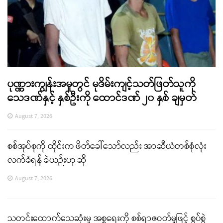
ပုဏ္ဏားကျွန်းအမှုတွင် မုဒိမ်းကျင့်သတ်ဖြတ်သူကို
သေဒဏ်နှင့် နှစ်ဦးကို ထောင်ဒဏ် ၂၀ နှစ် ချမှတ်
August 7, 2026
စစ်အုပ်စုကို ထိုင်းက ဖိတ်ခေါ်သော်လည်း အာဆီယံတစ်စုံလုံး
လက်ခံရန် ခဲယဉ်းဟု ဆို
August 7, 2026
သတင်းထောက်သေဆုံးမှု အစ္စရေးကို စစ်ရာဇဝတ်မှုဖြင့် စွပ်စွဲ