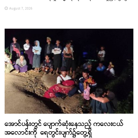
August 7, 2026
အောင်ပန်းတွင် ပျောက်ဆုံးနေသည့် ကလေးငယ်
အလောင်းကို ရေတွင်းပျက်၌တွေ့ရှိ