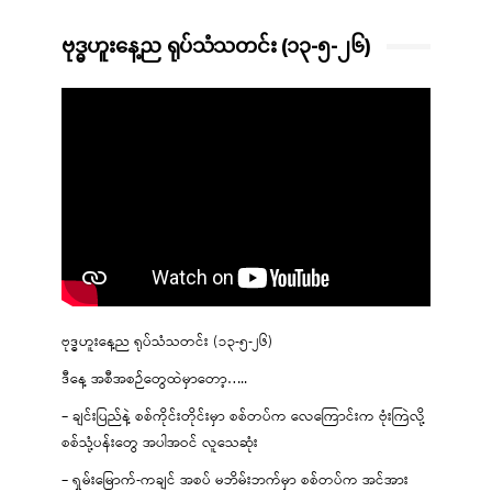
ဗုဒ္ဓဟူးနေ့ည ရုပ်သံသတင်း (၁၃-၅-၂၆)
ဗုဒ္ဓဟူးနေ့ည ရုပ်သံသတင်း (၁၃-၅-၂၆)
ဒီနေ့ အစီအစဉ်တွေထဲမှာတော့…..
– ချင်းပြည်နဲ့ စစ်ကိုင်းတိုင်းမှာ စစ်တပ်က လေကြောင်းက ဗုံးကြဲလို့
စစ်သုံ့ပန်းတွေ အပါအဝင် လူသေဆုံး
– ရှမ်းမြောက်-ကချင် အစပ် မဘိမ်းဘက်မှာ စစ်တပ်က အင်အား