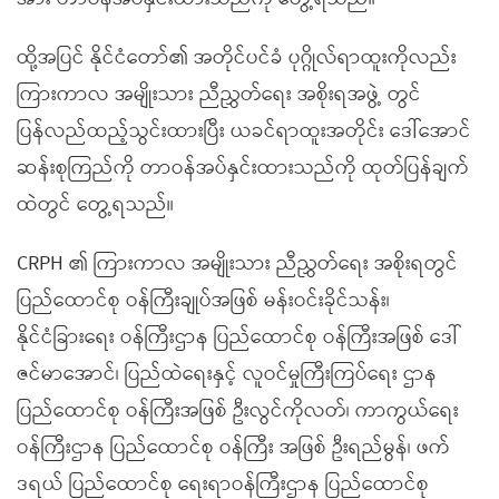
ထို့အပြင် နိုင်ငံတော်၏ အတိုင်ပင်ခံ ပုဂ္ဂိုလ်ရာထူးကိုလည်း
ကြားကာလ အမျိုးသား ညီညွှတ်ရေး အစိုးရအဖွဲ့ တွင်
ပြန်လည်ထည့်သွင်းထားပြီး ယခင်ရာထူးအတိုင်း ဒေါ်အောင်
ဆန်းစုကြည်ကို တာဝန်အပ်နှင်းထားသည်ကို ထုတ်ပြန်ချက်
ထဲတွင် တွေ့ရသည်။
CRPH ၏ ကြားကာလ အမျိုးသား ညီညွှတ်ရေး အစိုးရတွင်
ပြည်ထောင်စု ဝန်ကြီးချုပ်အဖြစ် မန်းဝင်းခိုင်သန်း၊
နိုင်ငံခြားရေး ဝန်ကြီးဌာန ပြည်ထောင်စု ဝန်ကြီးအဖြစ် ဒေါ်
ဇင်မာအောင်၊ ပြည်ထဲရေးနှင့် လူဝင်မှုကြီးကြပ်ရေး ဌာန
ပြည်ထောင်စု ဝန်ကြီးအဖြစ် ဦးလွင်ကိုလတ်၊ ကာကွယ်ရေး
ဝန်ကြီးဌာန ပြည်ထောင်စု ဝန်ကြီး အဖြစ် ဦးရည်မွန်၊ ဖက်
ဒရယ် ပြည်ထောင်စု ရေးရာဝန်ကြီးဌာန ပြည်ထောင်စု