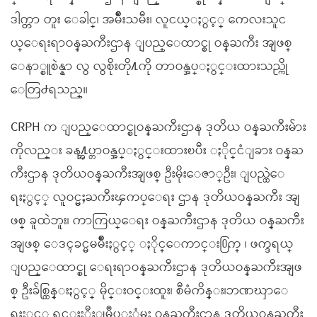
ဒါက္တာ တူး ေခါင္၊ အမ်ိဳးသမီး၊ လူငယ္ႏွင့္ ကေလးသူင
ယ္ေရးရာဝန္ႀကီးဌာန ျပည္ေထာင္စု ဝန္ႀကီး အျဖစ္
ေနာ္စူစဲန္နာ လွ လွစိုးတို႔ကို တာဝန္အပ္ႏွင္းထားသည္ကို
ေတြ႕ရသည္။
CRPH က ျပည္ေထာင္စုဝန္ႀကီးဌာန ဒုတိယ ဝန္ႀကီးမ်ား
ကိုလည္း ခန႔္အပ္တာဝန္အပ္ႏွင္းထားၿပီး ႏိုင္ငံျခား ဝန္ႀ
ကီးဌာန ဒုတိယဝန္ႀကီးအျဖစ္ ဦးမိုးေဇာ္ဦး၊ ျပည္ထဲေ
ရးႏွင့္ လူဝင္မႈႀကီးၾကပ္ေရး ဌာန ဒုတိယဝန္ႀကီး အျ
ဖစ္ ခူထဲဘူး၊ ကာကြယ္ေရး ဝန္ႀကီးဌာန ဒုတိယ ဝန္ႀကီး
အျဖစ္ ေဒၚခင္မမမ်ိဳးႏွင့္ ႏိုင္ေကာင္း႐ြက္ ၊ ဖက္ဒရယ္
ျပည္ေထာင္စု ေရးရာဝန္ႀကီးဌာန ဒုတိယဝန္ႀကီးအျဖ
စ္ ဦးခ်စ္ထြန္းႏွင့္ မိုင္းဝင္းထူး၊ စီမံကိန္း၊ဘဏၰာေ
ရးႏွင့္ ရင္းႏွီးျမဳပ္ႏွံမႈ ဝန္ႀကီးဌာန ဒုတိယဝန္ႀကီး