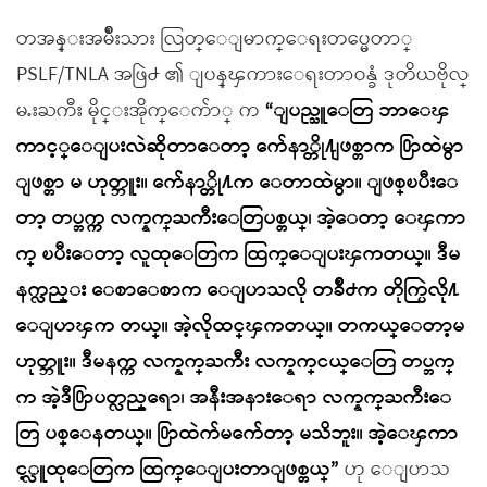
တအန္းအမ်ိဳးသား လြတ္ေျမာက္ေရးတပ္မေတာ္
PSLF/TNLA အဖြဲ႕ ၏ ျပန္ၾကားေရးတာဝန္ခံ ဒုတိယဗိုလ္
မႉးႀကီး မိုင္းအိုက္ေက်ာ္ က
“ျပည္သူေတြ ဘာေၾ
ကာင့္ေျပးလဲဆိုတာေတာ့ က်ေနာ္တို႔ျဖစ္တာက ႐ြာထဲမွာ
ျဖစ္တာ မ ဟုတ္ဘူး။ က်ေနာ္တို႔က ေတာထဲမွာ။ ျဖစ္ၿပီးေ
တာ့ တပ္ဘက္က လက္နက္ႀကီးေတြပစ္တယ္၊ အဲ့ေတာ့ ေၾကာ
က္ ၿပီးေတာ့ လူထုေတြက ထြက္ေျပးၾကတယ္။ ဒီမ
နက္လည္း ေစာေစာက ေျပာသလို တခ်ိဳ႕က တိုက္ပြဲလို႔
ေျပာၾက တယ္။ အဲ့လိုထင္ၾကတယ္။ တကယ္ေတာ့မ
ဟုတ္ဘူး။ ဒီမနက္က လက္နက္ႀကီး လက္နက္ငယ္ေတြ တပ္ဘက္
က အဲ့ဒီ႐ြာပတ္လည္ေရာ၊ အနီးအနားေရာ လက္နက္ႀကီးေ
တြ ပစ္ေနတယ္။ ႐ြာထဲက်မက်ေတာ့ မသိဘူး။ အဲ့ေၾကာ
င့္လူထုေတြက ထြက္ေျပးတာျဖစ္တယ္”
ဟု ေျပာသ