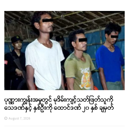
ပုဏ္ဏားကျွန်းအမှုတွင် မုဒိမ်းကျင့်သတ်ဖြတ်သူကို
သေဒဏ်နှင့် နှစ်ဦးကို ထောင်ဒဏ် ၂၀ နှစ် ချမှတ်
August 7, 2026