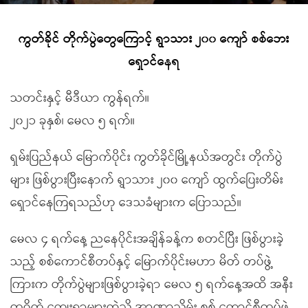
ကွတ်ခိုင် တိုက်ပွဲတွေကြောင့် ရွာသား ၂၀၀ ကျော် စစ်ဘေး
ရှောင်နေရ
သတင်းနှင့် မီဒီယာ ကွန်ရက်။
၂၀၂၁ ခုနှစ်၊ မေလ ၅ ရက်။
ရှမ်းပြည်နယ် မြောက်ပိုင်း ကွတ်ခိုင်မြို့နယ်အတွင်း တိုက်ပွဲ
များ ဖြစ်ပွားပြီးနောက် ရွာသား ၂၀၀ ကျော် ထွက်ပြေးတိမ်း
ရှောင်နေကြရသည်ဟု ဒေသခံများက ပြောသည်။
မေလ ၄ ရက်နေ့ ညနေပိုင်းအချိန်ခန့်က စတင်ပြီး ဖြစ်ပွားခဲ့
သည့် စစ်ကောင်စီတပ်နှင့် မြောက်ပိုင်းမဟာ မိတ် တပ်ဖွဲ့
ကြားက တိုက်ပွဲများဖြစ်ပွားခဲ့ရာ မေလ ၅ ရက်နေ့အထိ အနီး
တဝိုက် ကျေးရွာများထဲသို့ အာဏာသိမ်း စစ် ကောင်စီတပ်ဖွဲ့