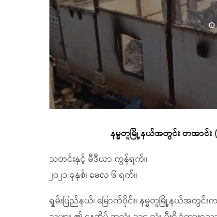
နမ္မတူမြို့နယ်အတွင်း တအာင်း (
သတင်းနှင့် မီဒီယာ ကွန်ရက်။
၂၀၂၁ ခုနှစ်၊ မေလ ၆ ရက်။
ရှမ်းပြည်နယ်၊ မြောက်ပိုင်း၊ နမ္မတူမြို့နယ်အတ