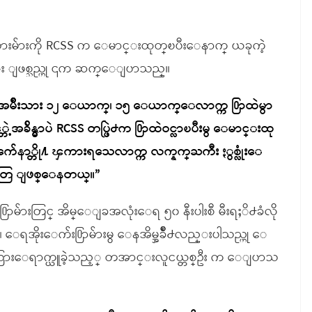
ြာသားမ်ားကို RCSS က ေမာင္းထုတ္ၿပီးေနာက္ ယခုကဲ့
ခင္း ျဖစ္သည္ဟု ၎က ဆက္ေျပာသည္။
ိဳးနဲ႔ အမ်ိဳးသား ၁၂ ေယာက္၊ ၁၅ ေယာက္ေလာက္က ႐ြာထဲမွာ
့အခ်ိန္မွာပဲ RCSS တပ္ဖြဲ႕က ႐ြာထဲဝင္လာၿပီးမွ ေမာင္းထု
ယ့္ က်ေနာ္တို႔ ၾကားရသေလာက္က လက္နက္ႀကီး ႏွစ္လုံးေ
ဳးေတြ ျဖစ္ေနတယ္။”
႐ြာမ်ားတြင္ အိမ္ေျခအလုံးေရ ၅၀ နီးပါးစီ မီးရႈိ႕ခံလို
၊ ေရအိုးေက်း႐ြာမ်ားမွ ေနအိမ္အခ်ိဳ႕လည္းပါသည္ဟု ေ
တမ္းသြားေရာက္ယူခဲ့သည့္ တအာင္းလူငယ္တစ္ဦး က ေျပာသ