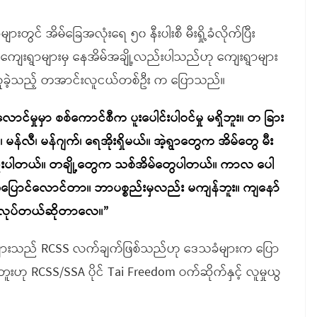
ားတွင် အိမ်ခြေအလုံးရေ ၅၀ နီးပါးစီ မီးရှို့ခံလိုက်ပြီး
ကျေးရွာများမှ နေအိမ်အချို့လည်းပါသည်ဟု ကျေးရွာများ
က်ယူခဲ့သည့် တအာင်းလူငယ်တစ်ဦး က ပြောသည်။
င်မှုမှာ စစ်ကောင်စီက ပူးပေါင်းပါဝင်မှု မရှိဘူး။ တ ခြား
န်လီ၊ မန်ဂျက်၊ ရေအိုးရှိမယ်။ အဲ့ရွာတွေက အိမ်တွေ မီး
်းပါတယ်။ တချို့တွေက သစ်အိမ်တွေပါတယ်။ ကာလ ပေါ
အပြောင်လောင်တာ။ ဘာပစ္စည်းမှလည်း မကျန်ဘူး။ ကျနော်
က လုပ်တယ်ဆိုတာလေ။”
မ်များသည် RCSS လက်ချက်ဖြစ်သည်ဟု ဒေသခံများက ပြော
ဟု RCSS/SSA ပိုင် Tai Freedom ဝက်ဆိုက်နှင့် လူမှုယွ