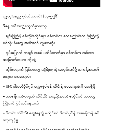
ဗုဒ္ဓဟူးနေ့ည ရုပ်သံသတင်း (၁၃-၅-၂၆)
ဒီနေ့ အစီအစဉ်တွေထဲမှာတော့…..
– ချင်းပြည်နဲ့ စစ်ကိုင်းတိုင်းမှာ စစ်တပ်က လေကြောင်းက ဗုံးကြဲလို့
စစ်သုံ့ပန်းတွေ အပါအဝင် လူသေဆုံး
– ရှမ်းမြောက်-ကချင် အစပ် မဘိမ်းဘက်မှာ စစ်တပ်က အင်အား
အမြောက်အများ တိုးချဲ့
– ထိုင်းရောက် မြန်မာတွေ လုံခြုံရေးနဲ့ အလုပ်လုပ်ဖို့ အကန့်အသတ်
တွေက ဘာတွေလဲ။
– UFC ခါးပတ်ပိုင်ရှင် ဂျော့ရှူဝါဗန် ထိုင်းနဲ့ မလေးရှားကို လာဖို့ရှိ
– အမေရိကား-တရုတ် ထိပ်သီး အစည်းအဝေး မတိုင်ခင် ဘာတွေ
ကြိုတင် ပြင်ဆင်နေသလဲ
– ပီကင်း ထိပ်သီး ဆွေးနွေးပွဲ မတိုင်ခင် ဖိလစ်ပိုင်နဲ့ အမေရိကန် စစ်
လေ့ကျင့်မှု