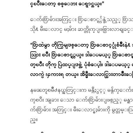
င္ၿပီးေတာ့ စစ္ေဘး ေရွာင္တယ္။”
ေက်း႐ြာမ်ားအတြင္း ႐ြာေစာင့္က်န္ခဲ့သည့္ ႐
သို႔ မီးေလာင္ မႈမ်ား ဆက္တိုက္ျဖစ္ပြားလာရျ
“႐ြာထဲမွာ တိုက္ပြဲမျဖစ္ေတာ့ ႐ြာေစာင့္ပုံစံမ်
သြား ၿပီး ႐ြာေစာင့္တယ္။ ဒါေပမယ့္ ႐ြာေစာင့္တဲ
တ္ၿပီး တိုက္ ပြဲထပ္ျဖစ္တဲ့ ပုံစံေပ့ါ။ ဒါေပမ
လာက္ပဲ ၾကားရ တယ္။ အိမ္မီးေလာင္သြားတာမ်ိ
နမၼတူၿမိဳ႕နယ္အတြင္းက မန္လီႏွင့္ မန္ဂ်က္ေက်း
က္ၿပီး အျခား ေသာ ေက်း႐ြာမ်ားျဖစ္သည့္ မန္ဆာ
က်း႐ြာမ်ား အတြင္း မီးေလာင္မႈမ်ားကို မွတ္
ည္။