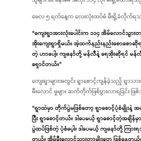
သူများ ၏ နေအိမ် အလုံး ၁၁၄ လုံး မီးရှို့ခံထာ
မေလ ၅ ရက်နေ့က လေးလုံးထပ်မံ မီးရှို့ခံလိုက
“ကျေးရွာအားလုံးပေါင်းက ၁၁၄ အိမ်လောင်သွားတ
အိုးကျေးရွာရှိမယ်။ အဲ့ထက်နည်းနည်းစောစောဆိုရင
တဲ့ ဟာပေါ့။ ကျနော်တို့ မန်လီနဲ့ ရေအိုးဆိုရင်
ရှောင်တယ်။”
ကျေးရွာများအတွင်း ရွာစောင့်ကျန်ခဲ့သည့် ရွာသား
မီးလောင် မှုများ ဆက်တိုက်ဖြစ်ပွားလာရခြင်း 
“ရွာထဲမှာ တိုက်ပွဲမဖြစ်တော့ ရွာစောင့်ပုံစံမျိ
ပြီး ရွာစောင့်တယ်။ ဒါပေမယ့် ရွာစောင့်တဲ့အချိန်မ
ပွဲထပ်ဖြစ်တဲ့ ပုံစံပေ့ါ။ ဒါပေမယ့် ကျနော်တို့
တယ်။ အိမ်မီးလောင်သွားတာမျိုးတွေ ဖြစ်နေတယ်