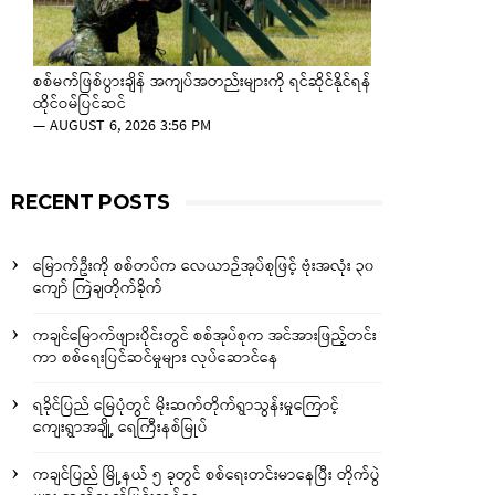
စစ်မက်ဖြစ်ပွားချိန် အကျပ်အတည်းများကို ရင်ဆိုင်နိုင်ရန်
ထိုင်ဝမ်ပြင်ဆင်
—
AUGUST 6, 2026 3:56 PM
RECENT POSTS
မြောက်ဦးကို စစ်တပ်က လေယာဉ်အုပ်စုဖြင့် ဗုံးအလုံး ၃၀
ကျော် ကြဲချတိုက်ခိုက်
ကချင်မြောက်ဖျားပိုင်းတွင် စစ်အုပ်စုက အင်အားဖြည့်တင်း
ကာ စစ်ရေးပြင်ဆင်မှုများ လုပ်ဆောင်နေ
ရခိုင်ပြည် မြေပုံတွင် မိုးဆက်တိုက်ရွာသွန်းမှုကြောင့်
ကျေးရွာအချို့ ရေကြီးနစ်မြုပ်
ကချင်ပြည် မြို့နယ် ၅ ခုတွင် စစ်ရေးတင်းမာနေပြီး တိုက်ပွဲ