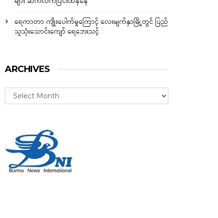
များ ဆက်လက်ပြင်းထန်နေ
ရေကာတာ ကျိုးပေါက်မှုကြောင့် လေးမျက်နှာမြို့တွင် ပြည်
သူသုံးသောင်းကျော် ရေဘေးသင့်
ARCHIVES