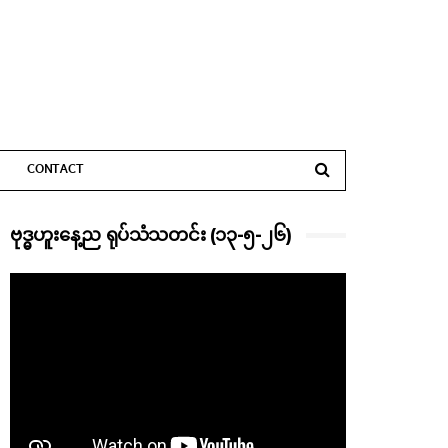
CONTACT
ဗုဒ္ဓဟူးနေ့ည ရုပ်သံသတင်း (၁၃-၅-၂၆)