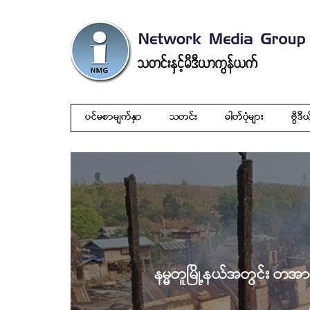
ပင်မစာမျက်နှာ
သတင်း
ဓါတ်ပုံများ
ဗွီဒီယ
နမ္မတူမြို့နယ်အတွင်း တအာ