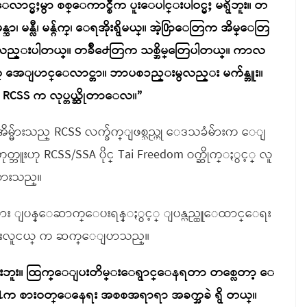
လာင္မႈမွာ စစ္ေကာင္စီက ပူးေပါင္းပါဝင္မႈ မရွိဘူး။ တ
ဆာ၊ မန္လီ၊ မန္ဂ်က္၊ ေရအိုးရွိမယ္။ အဲ့႐ြာေတြက အိမ္ေတြ
တြလည္းပါတယ္။ တခ်ိဳ႕ေတြက သစ္အိမ္ေတြပါတယ္။ ကာလ
ိုက္ အေျပာင္ေလာင္တာ။ ဘာပစၥည္းမွလည္း မက်န္ဘူး။
 RCSS က လုပ္တယ္ဆိုတာေလ။”
မ္မ်ားသည္ RCSS လက္ခ်က္ျဖစ္သည္ဟု ေဒသခံမ်ားက ေျ
ူးဟု RCSS/SSA ပိုင္ Tai Freedom ဝက္ဆိုက္ႏွင့္ လူ
ုထားသည္။
မ္မ်ား ျပန္ေဆာက္ေပးရန္ႏွင့္ ျပန္လည္ထူေထာင္ေရး
င္းလူငယ္ က ဆက္ေျပာသည္။
႔မရေသးဘူး။ ထြက္ေျပးတိမ္းေရွာင္ေနရတာ တစ္လေတာ့ ေ
တို႔က စားဝတ္ေနေရး အစစအရာရာ အခက္အခဲ ရွိ တယ္။