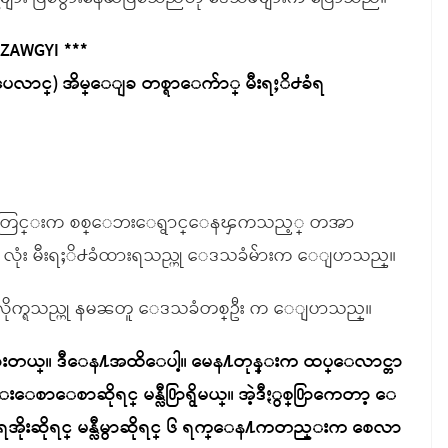
 ZAWGYI ***
ေလာင္) အိမ္ေျခ တစ္ရာေက်ာ္ မီးရႈိ႕ခံရ
ဳ႕နယ္အတြင္းက စစ္ေဘးေရွာင္ေနၾကသည့္ တအာ
၁၄ လုံး မီးရႈိ႕ခံထားရသည္ဟု ေဒသခံမ်ားက ေျပာသည္။
လိုက္ရသည္ဟု နမၼတူ ေဒသခံတစ္ဦး က ေျပာသည္။
သြားတယ္။ ဒီေန႔အထိေပါ့။ မေန႔တုန္းက ထပ္ေလာင္တာ
းေစာေစာဆိုရင္ မန္လီ႐ြာရွိမယ္။ အဲ့ဒီႏွစ္႐ြာကေတာ့ ေ
ဲ႔ ေရအိုးဆိုရင္ မန္လီမွာဆိုရင္ ၆ ရက္ေန႔ကတည္းက စေလာ