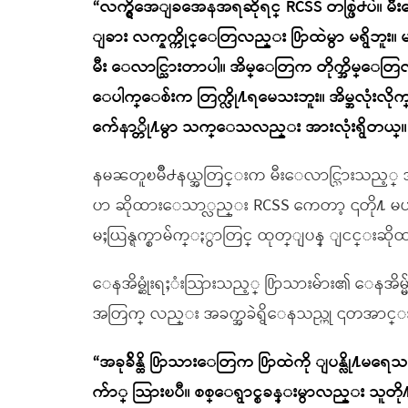
“လက္ရွိအေျခအေနအရဆိုရင္ RCSS တစ္ဖြဲ႕ပဲ။ မီးေ
ျခား လက္နက္ကိုင္ေတြလည္း ႐ြာထဲမွာ မရွိဘူး။ မန္
မီး ေလာင္သြားတာပါ။ အိမ္ေတြက တိုက္အိမ္ေ
ေပါက္ေစ်းက တြက္လို႔ရမေသးဘူး။ အိမ္အလုံးလ
က်ေနာ္တို႔မွာ သက္ေသလည္း အားလုံးရွိတယ္။
နမၼတူၿမိဳ႕နယ္အတြင္းက မီးေလာင္သြားသည့္ အိ
ပာ ဆိုထားေသာ္လည္း RCSS ကေတာ့ ၎တို႔ မဟုတ္ဘ
မႈယြန္ရက္စာမ်က္ႏွာတြင္ ထုတ္ျပန္ ျငင္းဆိ
ေနအိမ္ဆုံးရႈံးသြားသည့္ ႐ြာသားမ်ား၏ ေနအိ
အတြက္ လည္း အခက္အခဲရွိေနသည္ဟု ၎တအာ
“အခုခ်ိန္ထိ ႐ြာသားေတြက ႐ြာထဲကို ျပန္လို
က်ာ္ သြားၿပီ။ စစ္ေရွာင္စခန္းမွာလည္း သူ