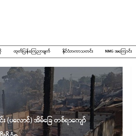
ို
ထုတ်ပြန်ကြေညာချက်
နိုင်ငံတကာသတင်း
NMG အကြောင်း
င်း (ပလောင်) အိမ်ခြေ တစ်ရာကျော်
မီးရှို့ခံရ