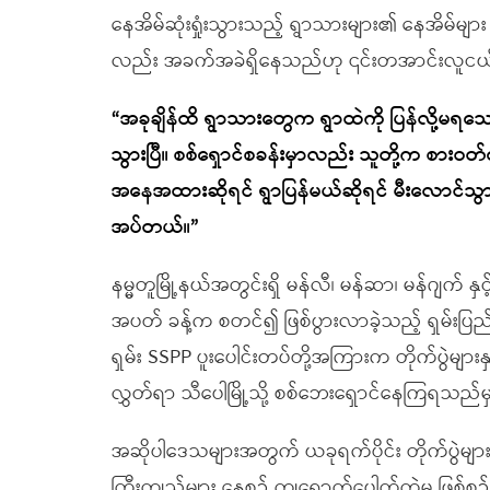
နေအိမ်ဆုံးရှုံးသွားသည့် ရွာသားများ၏ နေအိမ်မ
လည်း အခက်အခဲရှိနေသည်ဟု ၎င်းတအာင်းလူင
“အခုချိန်ထိ ရွာသားတွေက ရွာထဲကို ပြန်လို့မရ
သွားပြီ။ စစ်ရှောင်စခန်းမှာလည်း သူတို့က စာ
အနေအထားဆိုရင် ရွာပြန်မယ်ဆိုရင် မီးလောင်သွားတဲ
အပ်တယ်။”
နမ္မတူမြို့နယ်အတွင်းရှိ မန်လီ၊ မန်ဆာ၊ မန်ဂျက် 
အပတ် ခန့်က စတင်၍ ဖြစ်ပွားလာခဲ့သည့် ရှမ်းပြ
ရှမ်း SSPP ပူးပေါင်းတပ်တို့အကြားက တိုက်ပွဲများနှ
လွှတ်ရာ သီပေါမြို့သို့ စစ်ဘေးရှောင်နေကြရသည်မ
အဆိုပါဒေသများအတွက် ယခုရက်ပိုင်း တိုက်ပွဲမျ
ကြီးကျည်များ နေ့စဉ် ကျရောက်ပေါက်ကွဲမှု ဖြစ်