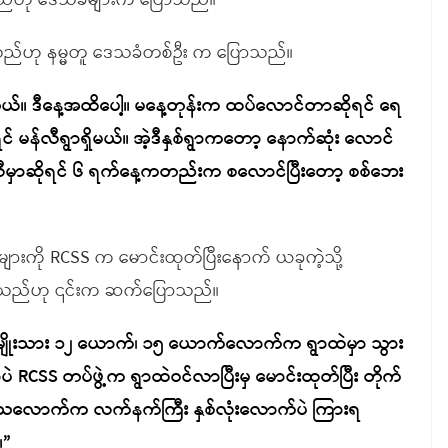
းရသည်ဟု ဒေသခံများက ပြောသည်။
်ရသည်ဟု နမ္မတူ ဒေသခံတစ်ဦး က ပြောသည်။
ယ်။ ဒီနေ့အထိပေါ့။ မနေ့တုန်းက ထပ်လောင်တာဆိုရင် ရေ
် မန်လီရွာရှိမယ်။ အဲ့ဒီနှစ်ရွာကတော့ နောက်ဆုံး လောင်
 မန်လီမှာဆိုရင် ၆ ရက်နေ့ကတည်းက စလောင်ပြီးတော့ စစ်ဘေး
များကို RCSS က မောင်းထုတ်ပြီးနောက် ယခုကဲ့သို့
ဖြစ်သည်ဟု ၎င်းက ဆက်ပြောသည်။
ုးနဲ့ အမျိုးသား ၁၂ ယောက်၊ ၁၅ ယောက်လောက်က ရွာထဲမှာ သွား
ှာပဲ RCSS တပ်ဖွဲ့က ရွာထဲဝင်လာပြီးမှ မောင်းထုတ်ပြီး တိုက်
 ကြားရသလောက်က လက်နက်ကြီး နှစ်လုံးလောက်ပဲ ကြားရ
။”