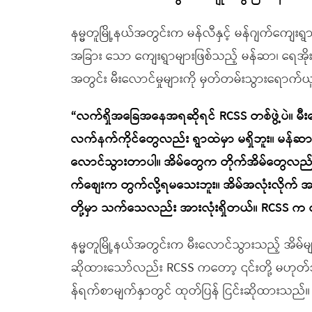
နမ္မတူမြို့နယ်အတွင်းက မန်လီနှင့် မန်ဂျက်ကျေးရွာမျ
အခြား သော ကျေးရွာများဖြစ်သည့် မန်ဆာ၊ ရေအိုး
အတွင်း မီးလောင်မှုများကို မှတ်တမ်းသွားရော
“လက်ရှိအခြေအနေအရဆိုရင် RCSS တစ်ဖွဲ့ပဲ။ မီးလော
လက်နက်ကိုင်တွေလည်း ရွာထဲမှာ မရှိဘူး။ မန်ဆာ၊ မ
လောင်သွားတာပါ။ အိမ်တွေက တိုက်အိမ်တွေလည
က်စျေးက တွက်လို့ရမသေးဘူး။ အိမ်အလုံးလိုက် 
တို့မှာ သက်သေလည်း အားလုံးရှိတယ်။ RCSS 
နမ္မတူမြို့နယ်အတွင်းက မီးလောင်သွားသည့် အိ
ဆိုထားသော်လည်း RCSS ကတော့ ၎င်းတို့ မဟုတ်ဘူး
န်ရက်စာမျက်နှာတွင် ထုတ်ပြန် ငြင်းဆိုထားသည်။