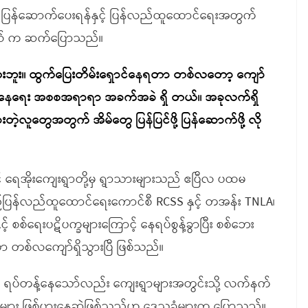
ျား ပြန်ဆောက်ပေးရန်နှင့် ပြန်လည်ထူထောင်ရေးအတွက်
ယ် က ဆက်ပြောသည်။
သေးဘူး။ ထွက်ပြေးတိမ်းရှောင်နေရတာ တစ်လတော့ ကျော်
းဝတ်နေရေး အစစအရာရာ အခက်အခဲ ရှိ တယ်။ အခုလက်ရှိ
့လူတွေအတွက် အိမ်တွေ ပြန်ပြင်ဖို့ ပြန်ဆောက်ဖို့ လို
နှင့် ရေအိုးကျေးရွာတို့မှ ရွာသားများသည် ဧပြီလ ပထမ
ည်ပြန်လည်ထူထောင်ရေးကောင်စီ RCSS နှင့် တအန်း TNLA၊
င့် စစ်ရေးပဋိပက္ခများကြောင့် နေရပ်စွန့်ခွာပြီး စစ်ဘေး
ှာ တစ်လကျော်ရှိသွားပြီ ဖြစ်သည်။
ား ရပ်တန့်နေသော်လည်း ကျေးရွာများအတွင်းသို့ လက်နက်
စဉ်များ ဖြစ်ပွားနေဆဲဖြစ်သည်ဟု ဒေသခံများက ပြောသည်။