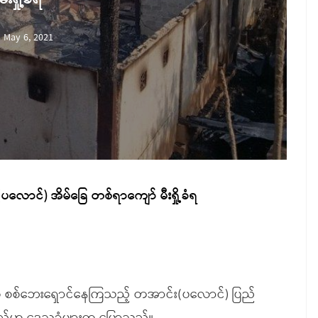
May 6, 2021
ပလောင်) အိမ်ခြေ တစ်ရာကျော် မီးရှို့ခံရ
ွင်းက စစ်ဘေးရှောင်နေကြသည့် တအာင်း(ပလောင်) ပြည်