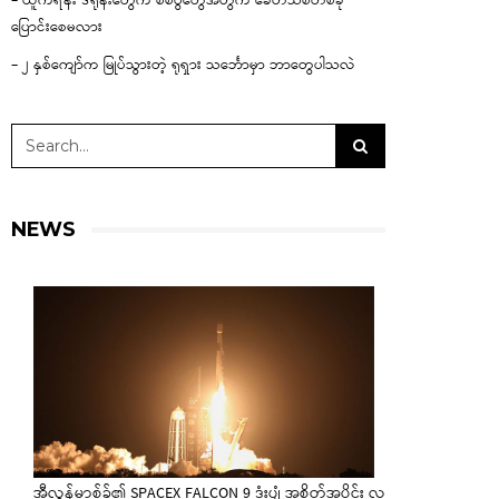
– ယူကရိန်း ဒရုန်းတွေက စစ်ပွဲတွေအတွက် ခေတ်သစ်တစ်ခု
ပြောင်းစေမလား
– ၂ နှစ်ကျော်က မြုပ်သွားတဲ့ ရုရှား သင်္ဘောမှာ ဘာတွေပါသလဲ
NEWS
အီလွန်မာ့စ်ခ်၏ SPACEX FALCON 9 ဒုံးပျံ အစိတ်အပိုင်း လ