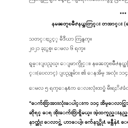
***
နမၼတူၿမိဳ႕နယ္အတြင္း တအာင္း (ပ
သတင္းႏွင့္ မီဒီယာ ကြန္ရက္။
၂၀၂၁ ခုႏွစ္၊ ေမလ ၆ ရက္။
ရွမ္းျပည္နယ္၊ ေျမာက္ပိုင္း၊ နမၼတူၿမိ
င္း(ပေလာင္) ျပည္သူမ်ား ၏ ေနအိမ္ အလုံး ၁
ေမလ ၅ ရက္ေန႔က ေလးလုံးထပ္မံ မီးရႈိ႕ခံ
“ေက်း႐ြာအားလုံးေပါင္းက ၁၁၄ အိမ္ေလာင္
ဆိုရင္ ေရ အိုးေက်း႐ြာရွိမယ္။ အဲ့ထက္နည္းနည္
နာက္ဆုံး ေလာင္တဲ့ ဟာေပါ့။ က်ေနာ္တို႔ မန္လီန