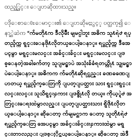
ထည့္သြင္း ေျပာဆိုထားသည္။
ပဒိုေစာေ႐ႊေမာင္း၏ ေျပာဆိုမႈႏွင့္ ပတ္သက္၍ ေ
နာ္ဆဲဆဲက
“က်မတို႔က ဒီလိုမ်ိဳး မျမင္ပါဘူး အဓိက သူ႔ရဲ႕ ရပ္
တည္ခ်က္က ရွင္းေနဖို႔လိုတယ္ေပါ့ေနာ္။ ရပ္တည္ခ်က္က ဒီအေ
ပၚမွာ မရွင္းမလင္း အခ်င္းခ်င္း မရွင္းမလင္း ျဖ
စ္ေနတဲ့အခါက်ေတာ့ သူျမင္မွာပဲ အသုံးခ်ခံရတယ္လို႔ သူျမင္မွာ
ပဲေပါ့ေနာ္။ အဓိကက က်မတို႔ဆိုရင္လည္း ခဏခဏေျ
ပာတယ္ ရပ္တည္ခ်က္ေတြကို ျပတ္ျပတ္သား သား ရွင္းရွင္း
လင္းလင္း သူသိရွင္ၾကား ျဖစ္ဖို႔လို တယ္။ ကိုယ့္ရဲ႕ အ
တြင္းေရးထဲမွာလည္း ျပတ္ျပတ္သားသား ရွိဖို႔လိုတ
ယ္ေပါ့ေနာ္။ ဆိုေတာ့ က်မျမင္တာက ေတာ့ သူတို႔ရဲ႕
ရပ္တည္ခ်က္ေတြ အေပၚမွာ အခ်င္းခ်င္းၾကားထဲမွာ မရွ
င္းတာလည္း ျဖစ္ႏိုင္တယ္ေပါ့ေနာ္။ ဆိုေတာ့ အဲဒီ