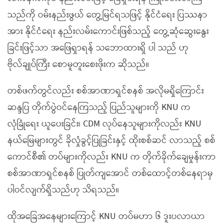
သည်ကို ဝမ်းနည်းဖွယ် တွေ့မြင်ရသဖြင့် နိုင်ငံရေး ပြဿနာ
အား နိုင်ငံရေး နည်းလမ်းကောင်းဖြစ်သည့် တွေ့ဆုံဆွေးနွေး
ခြင်းဖြင့်သာ အဖြေရှာရန် သဘောထားရှိ ပါ သည် ဟု
ဗိုလ်ချုပ်ကြီး စောမူတူးစေးဖိုးက ဆိုသည်။
တစ်ဖက်တွင်လည်း စစ်အာဏာရှင်စနစ် အလိုမရှိကြောင်း
ဆန္ဒပြ တိုက်ပွဲဝင်နေကြသည့် ပြည်သူများကို KNU က
လုံခြုံရေး ယူပေးခြင်း၊ CDM လုပ်နေသူများကိုလည်း KNU
နယ်မြေများတွင် ခိုလှုံခွင့်ပြုခြင်းနှင့် ထိုးစစ်ဆင် လာသည့် စစ်
ကောင်စီ၏ တပ်များကိုလည်း KNU က တိုက်ခိုက်ချေမှုန်းကာ
စစ်အာဏာရှင်စနစ် ပြုတ်ကျအောင် တစ်ထောင့်တစ်နေရာမှ
ပါဝင်လျက်ရှိသည်ဟု သိရသည်။
ထိုအခြေအနေများကြောင့် KNU တပ်မဟာ ၆ ဒူးပလာယာ