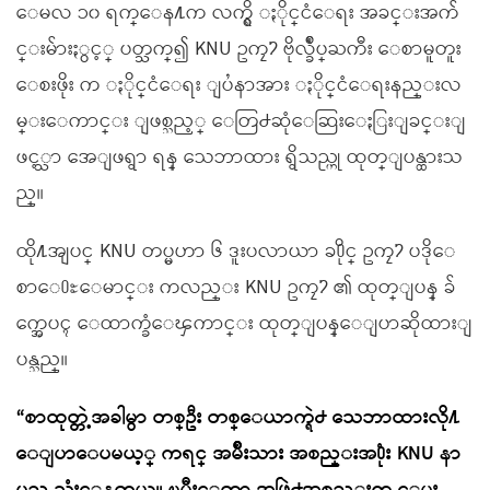
ေမလ ၁၀ ရက္ေန႔က လက္ရွိ ႏိုင္ငံေရး အခင္းအက်
င္းမ်ားႏွင့္ ပတ္သက္၍ KNU ဥကၠ႒ ဗိုလ္ခ်ဳပ္ႀကီး ေစာမူတူး
ေစးဖိုး က ႏိုင္ငံေရး ျပႆနာအား ႏိုင္ငံေရးနည္းလ
မ္းေကာင္း ျဖစ္သည့္ ေတြ႕ဆုံေဆြးေႏြးျခင္းျ
ဖင့္သာ အေျဖရွာ ရန္ သေဘာထား ရွိသည္ဟု ထုတ္ျပန္ထားသ
ည္။
ထို႔အျပင္ KNU တပ္မဟာ ၆ ဒူးပလာယာ ခ႐ိုင္ ဥကၠ႒ ပဒိုေ
စာေ႐ႊေမာင္း ကလည္း KNU ဥကၠ႒ ၏ ထုတ္ျပန္ ခ်
က္အေပၚ ေထာက္ခံေၾကာင္း ထုတ္ျပန္ေျပာဆိုထားျ
ပန္သည္။
“စာထုတ္တဲ့အခါမွာ တစ္ဦး တစ္ေယာက္ရဲ႕ သေဘာထားလို႔
ေျပာေပမယ့္ ကရင္ အမ်ိဳးသား အစည္းအ႐ုံး KNU နာ