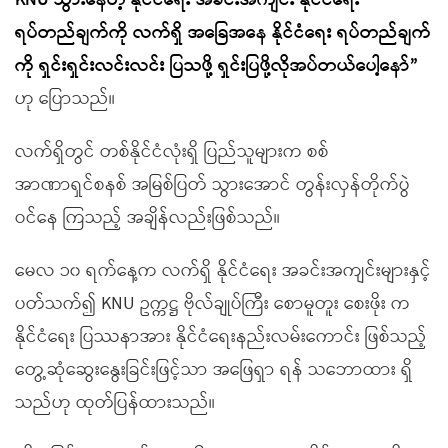
KNU သွားနေတဲ့ နိုင်ငံရေး အခင်းအကျင်း နိုင်ငံရေး
ရပ်တည်ချက်ကို လက်ရှိ အခြေအနေ နိုင်ငံရေး ရပ်တည်ချက်
ကို ရှင်းရှင်းလင်းလင်း ပြသဖို့ ရှင်းပြဖို့လိုအပ်တယ်ပေါ့နော်”
ဟု ပြောသည်။
လက်ရှိတွင် တစ်နိုင်ငံလုံးရှိ ပြည်သူများက စစ်
အာဏာရှင်စနစ် အမြစ်ပြတ် သွားအောင် တွန်းလှန်တိုက်ပွဲ
ဝင်နေ ကြသည့် အချိန်လည်းဖြစ်သည်။
မေလ ၁၀ ရက်နေ့က လက်ရှိ နိုင်ငံရေး အခင်းအကျင်းများနှင့်
ပတ်သက်၍ KNU ဥက္ကဋ္ဌ ဗိုလ်ချုပ်ကြီး စောမူတူး စေးဖိုး က
နိုင်ငံရေး ပြဿနာအား နိုင်ငံရေးနည်းလမ်းကောင်း ဖြစ်သည့်
တွေ့ဆုံဆွေးနွေးခြင်းဖြင့်သာ အဖြေရှာ ရန် သဘောထား ရှိ
သည်ဟု ထုတ်ပြန်ထားသည်။