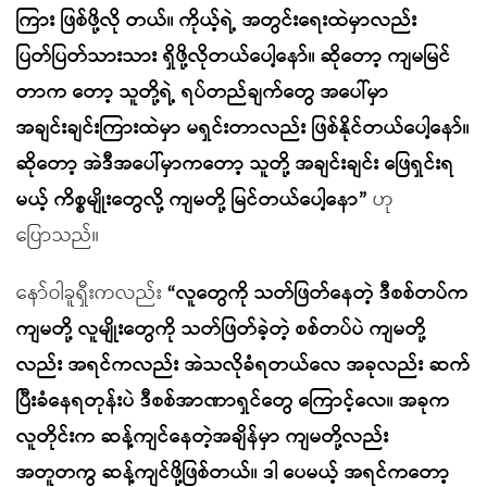
ကြား ဖြစ်ဖို့လို တယ်။ ကိုယ့်ရဲ့ အတွင်းရေးထဲမှာလည်း
ပြတ်ပြတ်သားသား ရှိဖို့လိုတယ်ပေါ့နော်။ ဆိုတော့ ကျမမြင်
တာက တော့ သူတို့ရဲ့ ရပ်တည်ချက်တွေ အပေါ်မှာ
အချင်းချင်းကြားထဲမှာ မရှင်းတာလည်း ဖြစ်နိုင်တယ်ပေါ့နော်။
ဆိုတော့ အဲဒီအပေါ်မှာကတော့ သူတို့ အချင်းချင်း ဖြေရှင်းရ
မယ့် ကိစ္စမျိုးတွေလို့ ကျမတို့ မြင်တယ်ပေါ့နော”
ဟု
ပြောသည်။
နော်ဝါခူရှီးကလည်း
“လူတွေကို သတ်ဖြတ်နေတဲ့ ဒီစစ်တပ်က
ကျမတို့ လူမျိုးတွေကို သတ်ဖြတ်ခဲ့တဲ့ စစ်တပ်ပဲ ကျမတို့
လည်း အရင်ကလည်း အဲသလိုခံရတယ်လေ အခုလည်း ဆက်
ပြီးခံနေရတုန်းပဲ ဒီစစ်အာဏာရှင်တွေ ကြောင့်လေ။ အခုက
လူတိုင်းက ဆန့်ကျင်နေတဲ့အချိန်မှာ ကျမတို့လည်း
အတူတကွ ဆန့်ကျင်ဖို့ဖြစ်တယ်။ ဒါ ပေမယ့် အရင်ကတော့