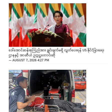
ဒေါ်အောင်ဆန်းစုကြည်အား ချွင်းချက်မရှိ လွှတ်ပေးရန် US နိုင်ငံခြားရေး
ဌာနနှင့် အာဆီယံ ဥက္ကဋ္ဌတောင်းဆို
—
AUGUST 7, 2026 4:27 PM