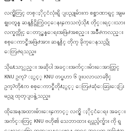
လက္ရွိတြင္ တစ္ႏိုင္ငံလုံးရွိ ျပည္သူမ်ားက စစ္အာဏာရွင္ အျမ
စ္ျပတ္ရန္ ဆန႔္က်င္တိုက္ပြဲဝင္ေနၾကသကဲ့သို႔ တိုင္းရင္းသား
လက္နက္ကိုင္ ေတာ္လွန္ေရးအဖြဲ႕အစည္း အခ်ိဳ႕ကလည္း
စစ္ေကာင္စီအဖြဲ႕အား ဆန႔္က်င္ တိုက္ ခိုက္ေနသည္ကို
ေတြ႕ရသည္။
သို႔ေသာ္လည္း အဆိုပါ အခင္းအက်င္းမ်ားေအာက္တြင္
KNU ဥကၠ႒ ႏွင့္ KNU တပ္မဟာ ၆ ဒူးပလာယာခ႐ိုင္
ဥကၠ႒တို႔က စစ္ေကာင္စီတို႔ႏွင့္ ေတြ႕ဆုံေဆြးေႏြး
မည္ဟု ထုတ္ျပန္ခဲ့သည္။
ထိုအေနအထားမ်ားေၾကာင့္ လက္ရွိ ႏိုင္ငံေရး အခင္း
အက်င္းတြင္ KNU ဗဟို၏ သေဘာထား ရပ္တည္ခ်က္မ်ား ကို ရွ