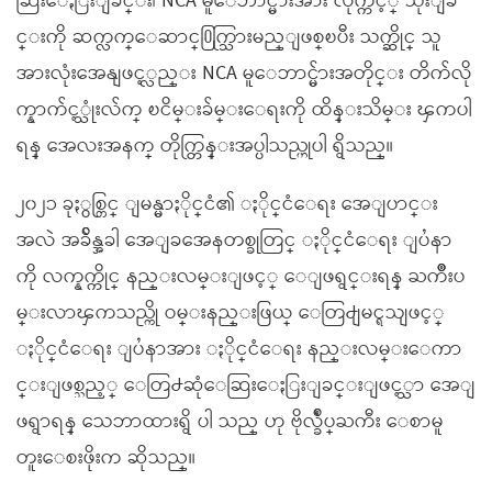
ဆြးေႏြးျခင္း၊ NCA မူေဘာင္မ်ားအား လိုက္က်င့္ သုံးျခ
င္းကို ဆက္လက္ေဆာင္႐ြက္သြားမည္ျဖစ္ၿပီး သက္ဆိုင္ သူ
အားလုံးအေနျဖင့္လည္း NCA မူေဘာင္မ်ားအတိုင္း တိက်လို
က္နာက်င့္သုံးလ်က္ ၿငိမ္းခ်မ္းေရးကို ထိန္းသိမ္း ၾကပါ
ရန္ အေလးအနက္ တိုက္တြန္းအပ္ပါသည္ဟုပါ ရွိသည္။
၂၀၂၁ ခုႏွစ္တြင္ ျမန္မာႏိုင္ငံ၏ ႏိုင္ငံေရး အေျပာင္း
အလဲ အခ်ိန္အခါ အေျခအေနတစ္ခုတြင္ ႏိုင္ငံေရး ျပႆနာ
ကို လက္နက္ကိုင္ နည္းလမ္းျဖင့္ ေျဖရွင္းရန္ ႀကိဳးပ
မ္းလာၾကသည္ကို ဝမ္းနည္းဖြယ္ ေတြ႕ျမင္ရသျဖင့္
ႏိုင္ငံေရး ျပႆနာအား ႏိုင္ငံေရး နည္းလမ္းေကာ
င္းျဖစ္သည့္ ေတြ႕ဆုံေဆြးေႏြးျခင္းျဖင့္သာ အေျ
ဖရွာရန္ သေဘာထားရွိ ပါ သည္ ဟု ဗိုလ္ခ်ဳပ္ႀကီး ေစာမူ
တူးေစးဖိုးက ဆိုသည္။