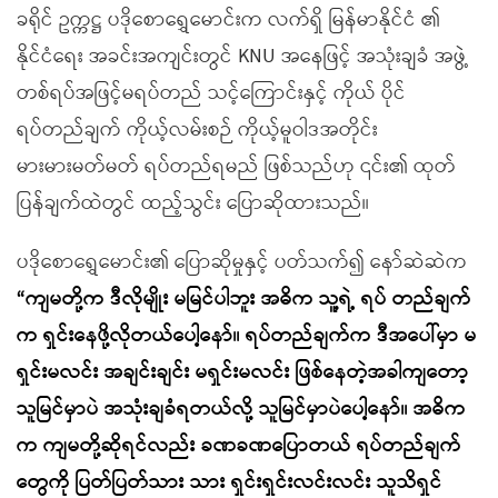
ခရိုင် ဥက္ကဋ္ဌ ပဒိုစောရွှေမောင်းက လက်ရှိ မြန်မာနိုင်ငံ ၏
နိုင်ငံရေး အခင်းအကျင်းတွင် KNU အနေဖြင့် အသုံးချခံ အဖွဲ့
တစ်ရပ်အဖြင့်မရပ်တည် သင့်ကြောင်းနှင့် ကိုယ် ပိုင်
ရပ်တည်ချက် ကိုယ့်လမ်းစဉ် ကိုယ့်မူဝါဒအတိုင်း
မားမားမတ်မတ် ရပ်တည်ရမည် ဖြစ်သည်ဟု ၎င်း၏ ထုတ်
ပြန်ချက်ထဲတွင် ထည့်သွင်း ပြောဆိုထားသည်။
ပဒိုစောရွှေမောင်း၏ ပြောဆိုမှုနှင့် ပတ်သက်၍ နော်ဆဲဆဲက
“ကျမတို့က ဒီလိုမျိုး မမြင်ပါဘူး အဓိက သူ့ရဲ့ ရပ် တည်ချက်
က ရှင်းနေဖို့လိုတယ်ပေါ့နော်။ ရပ်တည်ချက်က ဒီအပေါ်မှာ မ
ရှင်းမလင်း အချင်းချင်း မရှင်းမလင်း ဖြစ်နေတဲ့အခါကျတော့
သူမြင်မှာပဲ အသုံးချခံရတယ်လို့ သူမြင်မှာပဲပေါ့နော်။ အဓိက
က ကျမတို့ဆိုရင်လည်း ခဏခဏပြောတယ် ရပ်တည်ချက်
တွေကို ပြတ်ပြတ်သား သား ရှင်းရှင်းလင်းလင်း သူသိရှင်