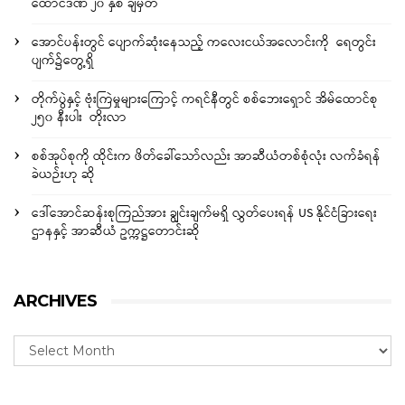
ထောင်ဒဏ် ၂၀ နှစ် ချမှတ်
အောင်ပန်းတွင် ပျောက်ဆုံးနေသည့် ကလေးငယ်အလောင်းကို ရေတွင်း
ပျက်၌တွေ့ရှိ
တိုက်ပွဲနှင့် ဗုံးကြဲမှုများကြောင့် ကရင်နီတွင် စစ်ဘေးရှောင် အိမ်ထောင်စု
၂၅၀ နီးပါး တိုးလာ
စစ်အုပ်စုကို ထိုင်းက ဖိတ်ခေါ်သော်လည်း အာဆီယံတစ်စုံလုံး လက်ခံရန်
ခဲယဉ်းဟု ဆို
ဒေါ်အောင်ဆန်းစုကြည်အား ချွင်းချက်မရှိ လွှတ်ပေးရန် US နိုင်ငံခြားရေး
ဌာနနှင့် အာဆီယံ ဥက္ကဋ္ဌတောင်းဆို
ARCHIVES