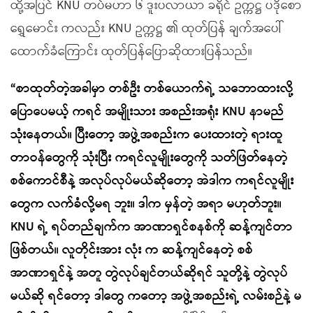
ထို့အပြင် KNU တပ်မဟာ ၆ ဒူးပလာယာ ခရိုင် ဥက္ကဋ္ဌ ပဒိုစော
ရွှေမောင်း ကလည်း KNU ဥက္ကဋ္ဌ ၏ ထုတ်ပြန် ချက်အပေါ်
ထောက်ခံကြောင်း ထုတ်ပြန်ပြောဆိုထားပြန်သည်။
“စာထုတ်တဲ့အခါမှာ တစ်ဦး တစ်ယောက်ရဲ့ သဘောထားလို့
ပြောပေမယ့် ကရင် အမျိုးသား အစည်းအရုံး KNU နာမည်
သုံးနေတယ်။ ပြီးတော့ အဖွဲ့အစည်းက ပေးထားတဲ့ ရားထူ
တာဝန်တွေကို သုံးပြီး ကရင်လူမျိုးတွေကို သတ်ဖြတ်နေတဲ့
စစ်ကောင်စီနဲ့ အလုပ်လုပ်မယ်ဆိုတော့ အဲဒါက ကရင်လူမျိုး
တွေက လက်ခံလို့မရ ဘူး။ ဒါက မှန်တဲ့ အရာ မဟုတ်ဘူး။
KNU ရဲ့ ရပ်တည်ချက်က အာဏာရှင်စနစ်ကို ဆန့်ကျင်တာ
ဖြစ်တယ်။ လူတိုင်းအား လုံး က ဆန့်ကျင်နေတဲ့ စစ်
အာဏာရှင်နဲ့ အတူ တွဲလုပ်ချင်တယ်ဆိုရင် သူတို့နဲ့ တွဲလုပ်
မယ်ဆို ရင်တော့ ဒါတွေ ကတော့ အဖွဲ့အစည်းရဲ့ လမ်းစဉ်နဲ့ မ