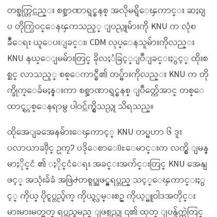
တစ္ဖက္တြင္လည္း စစ္အာဏာရွင္စနစ္ အလိုမရွိေၾကာင္း ဆႏၵျ
ပ တိုက္ပြဲဝင္ေနၾကသည့္ ျပည္သူမ်ားကို KNU က လုံၿ
ခဳံေရး ယူေပးျခင္း၊ CDM လုပ္ေနသူမ်ားကိုလည္း
KNU နယ္ေျမမ်ားတြင္ ခိုလႈံခြင့္ျပဳျခင္းႏွင့္ ထိုးစ
စ္ဆင္ လာသည့္ စစ္ေကာင္စီ၏ တပ္မ်ားကိုလည္း KNU က တို
က္ခိုက္ေခ်မႈန္းကာ စစ္အာဏာရွင္စနစ္ ျပဳတ္က်ေအာင္ တစ္ေ
ထာင့္တစ္ေနရာမွ ပါဝင္လ်က္ရွိသည္ဟု သိရသည္။
ထိုအေျခအေနမ်ားေၾကာင့္ KNU တပ္မဟာ ၆ ဒူး
ပလာယာခ႐ိုင္ ဥကၠ႒ ပဒိုေစာေ႐ႊေမာင္းက လက္ရွိ ျမန္
မာႏိုင္ငံ ၏ ႏိုင္ငံေရး အခင္းအက်င္းတြင္ KNU အေနျ
ဖင့္ အသုံးခ်ခံ အဖြဲ႕တစ္ရပ္အျဖင့္မရပ္တည္ သင့္ေၾကာင္းႏွ
င့္ ကိုယ္ ပိုင္ရပ္တည္ခ်က္ ကိုယ့္လမ္းစဥ္ ကိုယ့္မူဝါဒအတိုင္း
မားမားမတ္မတ္ ရပ္တည္ရမည္ ျဖစ္သည္ဟု ၎၏ ထုတ္ ျပန္ခ်က္ထဲတြင္