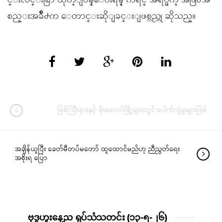
င္းလင္းစြာ ထုတ္ျပန္ေပးရန္ ကရင္ အရပ္ဖက္ အဖြဲ႕အ
စည္းအခ်ိဳ႕က ေတာင္းဆိုျခင္းျဖစ္သည္ဟု ဆိုသည္။
မြစ်ကြီးနားနှင့် မိုးမောက်မြို့များတွင် ပေါက်ကွဲမှုများဖြစ်
အချိန်ယူပြီး ခေတ်မီတပ်မတော် ထူထောင်မည်ဟု ညီညွတ်ရေး
အစိုးရ ပြော
ဗုဒ္ဓဟူးနေ့ည ရုပ်သံသတင်း (၁၃-၅-၂၆)