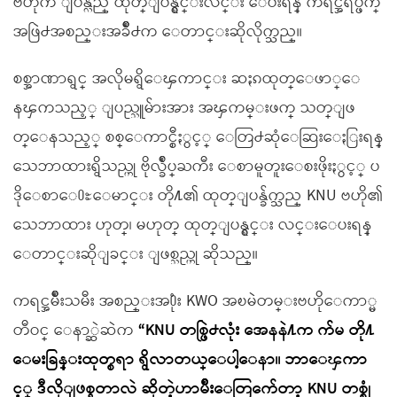
ဗဟိုက ျပန္လည္ ထုတ္ျပန္ရွင္းလင္း ေပးရန္ ကရင္အရပ္ဖက္
အဖြဲ႕အစည္းအခ်ိဳ႕က ေတာင္းဆိုလိုက္သည္။
စစ္အာဏာရွင္ အလိုမရွိေၾကာင္း ဆႏၵထုတ္ေဖာ္ေ
နၾကသည့္ ျပည္သူမ်ားအား အၾကမ္းဖက္ သတ္ျဖ
တ္ေနသည့္ စစ္ေကာင္စီႏွင့္ ေတြ႕ဆုံေဆြးေႏြးရန္
သေဘာထားရွိသည္ဟု ဗိုလ္ခ်ဳပ္ႀကီး ေစာမူတူးေစးဖိုးႏွင့္ ပ
ဒိုေစာေ႐ႊေမာင္း တို႔၏ ထုတ္ျပန္ခ်က္သည္ KNU ဗဟို၏
သေဘာထား ဟုတ္၊ မဟုတ္ ထုတ္ျပန္ရွင္း လင္းေပးရန္
ေတာင္းဆိုျခင္း ျဖစ္သည္ဟု ဆိုသည္။
ကရင္အမ်ိဳးသမီး အစည္းအ႐ုံး KWO အၿမဲတမ္းဗဟိုေကာ္မ
တီဝင္ ေနာ္ဆဲဆဲက
“KNU တစ္ဖြဲ႕လုံး အေနနဲ႔က က်မ တို႔
ေမးခြန္းထုတ္စရာ ရွိလာတယ္ေပါ့ေနာ။ ဘာေၾကာ
င့္ ဒီလိုျဖစ္ရတာလဲ ဆိုတဲ့ဟာမ်ိဳးေတြက်ေတာ့ KNU တစ္စုံ