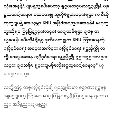
လုံးအေနနဲ႔ ျပန္လည္ၿပီးေတာ့ ရွင္းလင္းသင့္တယ္လို႔ ျမ
င္တယ္ေပါ့ေနာ။ ပထမတစ္ခု သူတို႔ရွင္းလင္းရမွာ က ဒီလို
ထုတ္ျပန္တဲ့အေပၚမွာ KNU အဖြဲ႕အစည္းအေနနဲ႔ မဟုတ္
ဘူးဆိုရင္ ပြင့္ပြင့္လင္းလင္း ေျပာခ်ရမွာ ျဖစ္ တ
ယ္ေပါ့။ ၿပီးလို႔ရွိရင္ ဒုတိယတစ္ခုက KNU သြားေနတဲ့
ႏိုင္ငံေရး အခင္းအက်င္း ႏိုင္ငံေရး ရပ္တည္ခ်က္ကို လ
က္ရွိ အေျခအေန ႏိုင္ငံေရး ရပ္တည္ခ်က္ကို ရွင္းရွင္းလင္း
လင္း ျပသဖို႔ ရွင္းျပဖို႔လိုအပ္တယ္ေပါ့ေနာ္”
ဟု
ေျပာသည္။
လက္ရွိတြင္ တစ္ႏိုင္ငံလုံးရွိ ျပည္သူမ်ားက စစ္အာဏာရွင္စနစ္
အျမစ္ျပတ္ သြားေအာင္ တြန္းလွန္တိုက္ပြဲဝင္ေန ၾကသ
ည့္ အခ်ိန္လည္းျဖစ္သည္။