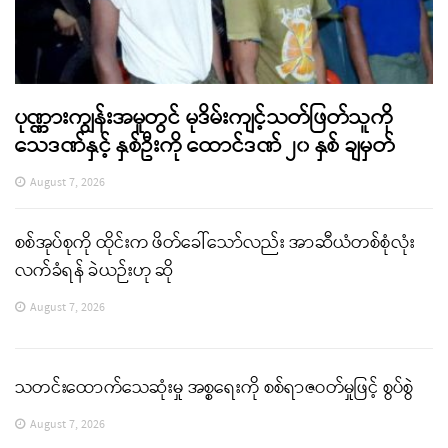
ပုဏ္ဏားကျွန်းအမှုတွင် မုဒိမ်းကျင့်သတ်ဖြတ်သူကို
သေဒဏ်နှင့် နှစ်ဦးကို ထောင်ဒဏ် ၂၀ နှစ် ချမှတ်
August 7, 2026
စစ်အုပ်စုကို ထိုင်းက ဖိတ်ခေါ်သော်လည်း အာဆီယံတစ်စုံလုံး
လက်ခံရန် ခဲယဉ်းဟု ဆို
August 7, 2026
သတင်းထောက်သေဆုံးမှု အစ္စရေးကို စစ်ရာဇဝတ်မှုဖြင့် စွပ်စွဲ
August 7, 2026