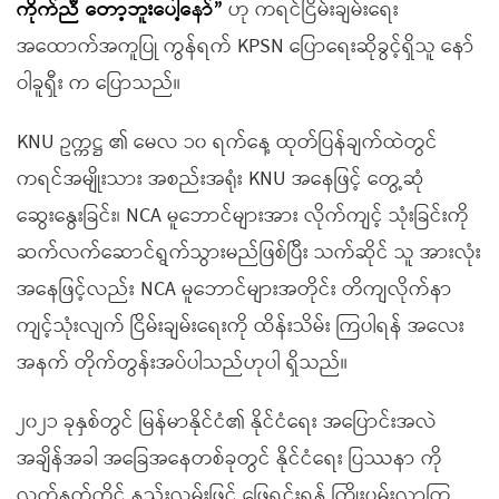
ကိုက်ညီ တော့ဘူးပေါ့နော်”
ဟု ကရင်ငြိမ်းချမ်းရေး
အထောက်အကူပြု ကွန်ရက် KPSN ပြောရေးဆိုခွင့်ရှိသူ နော်
ဝါခူရှီး က ပြောသည်။
KNU ဥက္ကဋ္ဌ ၏ မေလ ၁၀ ရက်နေ့ ထုတ်ပြန်ချက်ထဲတွင်
ကရင်အမျိုးသား အစည်းအရုံး KNU အနေဖြင့် တွေ့ဆုံ
ဆွေးနွေးခြင်း၊ NCA မူဘောင်များအား လိုက်ကျင့် သုံးခြင်းကို
ဆက်လက်ဆောင်ရွက်သွားမည်ဖြစ်ပြီး သက်ဆိုင် သူ အားလုံး
အနေဖြင့်လည်း NCA မူဘောင်များအတိုင်း တိကျလိုက်နာ
ကျင့်သုံးလျက် ငြိမ်းချမ်းရေးကို ထိန်းသိမ်း ကြပါရန် အလေး
အနက် တိုက်တွန်းအပ်ပါသည်ဟုပါ ရှိသည်။
၂၀၂၁ ခုနှစ်တွင် မြန်မာနိုင်ငံ၏ နိုင်ငံရေး အပြောင်းအလဲ
အချိန်အခါ အခြေအနေတစ်ခုတွင် နိုင်ငံရေး ပြဿနာ ကို
လက်နက်ကိုင် နည်းလမ်းဖြင့် ဖြေရှင်းရန် ကြိုးပမ်းလာကြ