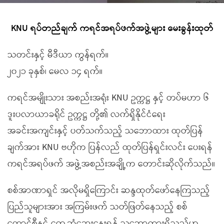
KNU ရပ်တည်ချက် ကရင်အရပ်ဖက်အဖွဲ့များ မေးခွန်းထုတ်
သတင်းနှင့် မီဒီယာ ကွန်ရက်။
၂၀၂၁ ခုနှစ်၊ မေလ ၁၄ ရက်။
ကရင်အမျိုးသား အစည်းအရုံး KNU ဥက္ကဋ္ဌ နှင့် တပ်မဟာ ၆
ဒူးပလာယာခရိုင် ဥက္ကဋ္ဌ တို့၏ လက်ရှိနိုင်ငံရေး
အခင်းအကျင်းနှင့် ပတ်သက်သည့် သဘောထား ထုတ်ပြန်
ချက်အား KNU ဗဟိုက ပြန်လည် ထုတ်ပြန်ရှင်းလင်း ပေးရန်
ကရင်အရပ်ဖက် အဖွဲ့အစည်းအချို့က တောင်းဆိုလိုက်သည်။
စစ်အာဏာရှင် အလိုမရှိကြောင်း ဆန္ဒထုတ်ဖော်နေကြသည့်
ပြည်သူများအား အကြမ်းဖက် သတ်ဖြတ်နေသည့် စစ်
ကောင်စီနှင့် တွေ့ဆုံဆွေးနွေးရန် သဘောထားရှိသည်ဟု