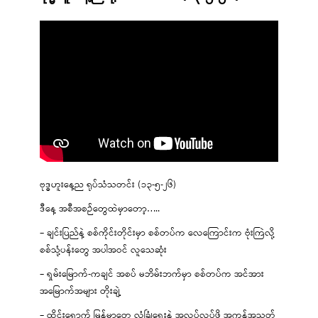
ဗုဒ္ဓဟူးနေ့ည ရုပ်သံသတင်း (၁၃-၅-၂၆)
ဒီနေ့ အစီအစဉ်တွေထဲမှာတော့…..
– ချင်းပြည်နဲ့ စစ်ကိုင်းတိုင်းမှာ စစ်တပ်က လေကြောင်းက ဗုံးကြဲလို့
စစ်သုံ့ပန်းတွေ အပါအဝင် လူသေဆုံး
– ရှမ်းမြောက်-ကချင် အစပ် မဘိမ်းဘက်မှာ စစ်တပ်က အင်အား
အမြောက်အများ တိုးချဲ့
– ထိုင်းရောက် မြန်မာတွေ လုံခြုံရေးနဲ့ အလုပ်လုပ်ဖို့ အကန့်အသတ်