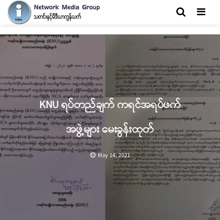
Men
KNU ရပ်တည်ချက် ကရင်အရပ်ဖက်
အဖွဲ့များ မေးခွန်းထုတ်
May 14, 2021