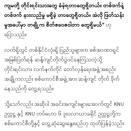
ကျမတို့ တိုင်းရင်းသားတွေ ခံခဲ့ရတာတွေရှိတယ်။ တစ်ဖက်နဲ့
တစ်ဖက် နားလည်မှု မရှိခဲ့ တာတွေရှိတယ်။ အဲလို ဖြတ်သန်း
မှုအပေါ်မှာ တချို့က စိတ်ဇဝေဇဝါတာ တွေရှိမယ်”
ဟု
ပြောသည်။
လက်ရှိတွင် တစ်နိုင်ငံလုံးရှိ ပြည်သူများက စစ်အာဏာရှင်
အမြစ်ပြတ်ရန် ဆန့်ကျင်တိုက်ပွဲဝင်နေကြသကဲ့သို့
တိုင်းရင်းသား လက်နက်ကိုင် တော်လှန်ရေးအဖွဲ့အစည်း
အချို့ကလည်း စစ်ကောင်စီအဖွဲ့အား ဆန့်ကျင် တိုက် ခိုက်
နေသည်ကို တွေ့ရသည်။
သို့သော်လည်း အဆိုပါ အခင်းအကျင်းများအောက်တွင် KNU
ဥက္ကဋ္ဌ နှင့် KNU တပ်မဟာ ၆ ဒူးပလာယာခရိုင် ဥက္ကဋ္ဌတို့က
စစ်ကောင်စီတို့နှင့် တွေ့ဆုံဆွေးနွေးမည်ဟု ထုတ်ပြန်ခဲ့သည်။