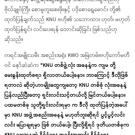
ဗိုလ်ချုပ်ကြီး စောမူတူးစေးဖိုးနှင့် ပဒိုစောရွှေမောင်း တို့၏
ထုတ်ပြန်ချက်သည် KNU ဗဟို၏ သဘောထား ဟုတ်၊ မဟုတ်
ထုတ်ပြန်ရှင်း လင်းပေးရန် တောင်းဆိုခြင်း ဖြစ်သည်ဟု
ဆိုသည်။
ကရင်အမျိုးသမီး အစည်းအရုံး KWO အမြဲတမ်းဗဟိုကော်မတီ
ဝင် နော်ဆဲဆဲက
“KNU တစ်ဖွဲ့လုံး အနေနဲ့က ကျမ တို့
မေးခွန်းထုတ်စရာ ရှိလာတယ်ပေါ့နော။ ဘာကြောင့် ဒီလိုဖြစ်
ရတာလဲ ဆိုတဲ့ဟာမျိုးတွေကျတော့ KNU တစ်စုံ လုံးအနေနဲ့
ပြန်လည်ပြီးတော့ ရှင်းလင်းသင့်တယ်လို့ မြင်တယ်ပေါ့နော။
ပထမတစ်ခု သူတို့ရှင်းလင်းရမှာ က ဒီလို ထုတ်ပြန်တဲ့အပေါ်
မှာ KNU အဖွဲ့အစည်းအနေနဲ့ မဟုတ်ဘူးဆိုရင် ပွင့်ပွင့်လင်း
လင်း ပြောချရမှာ ဖြစ် တယ်ပေါ့။ ပြီးလို့ရှိရင် ဒုတိယတစ်ခုက