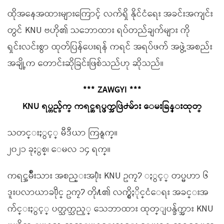
ထိုအနေအထားများကြောင့် လက်ရှိ နိုင်ငံရေး အခင်းအကျင်း
တွင် KNU ဗဟို၏ သဘောထား ရပ်တည်ချက်များ ကို
ရှင်းလင်းစွာ ထုတ်ပြန်ပေးရန် ကရင် အရပ်ဖက် အဖွဲ့အစည်း
အချို့က တောင်းဆိုခြင်းဖြစ်သည်ဟု ဆိုသည်။
*** ZAWGYI ***
KNU ရပ္တည္ခ်က္ ကရင္အရပ္ဖက္အဖြဲ႕မ်ား ေမးခြန္းထုတ္
သတင္းႏွင့္ မီဒီယာ ကြန္ရက္။
၂၀၂၁ ခုႏွစ္၊ ေမလ ၁၄ ရက္။
ကရင္အမ်ိဳးသား အစည္းအ႐ုံး KNU ဥကၠ႒ ႏွင့္ တပ္မဟာ ၆
ဒူးပလာယာခ႐ိုင္ ဥကၠ႒ တို႔၏ လက္ရွိႏိုင္ငံေရး အခင္းအ
က်င္းႏွင့္ ပတ္သက္သည့္ သေဘာထား ထုတ္ျပန္ခ်က္အား KNU