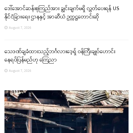
ဒေါ်အောင်ဆန်းစုကြည်အား ချွင်းချက်မရှိ လွှတ်ပေးရန် US
နိုင်ငံခြားရေး ဌာနနှင့် အာဆီယံ ဥက္ကဋ္ဌတောင်းဆို
August 7, 2026
သေဒဏ်ချခံထားသည့်ဘင်္ဂလားဒေ့ရှ် ဝန်ကြီးချုပ်ဟောင်း
နေရပ်ပြန်မည်ဟု ကြေညာ
August 7, 2026