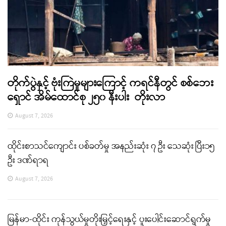
တိုက်ပွဲနှင့် ဗုံးကြဲမှုများကြောင့် ကရင်နီတွင် စစ်ဘေး
ရှောင် အိမ်ထောင်စု ၂၅၀ နီးပါး တိုးလာ
August 7, 2026
ထိုင်းစာသင်ကျောင်း ပစ်ခတ်မှု အနည်းဆုံး ၇ ဦး သေဆုံး ပြီး၁၅
ဦး ဒဏ်ရာရ
August 7, 2026
မြန်မာ-ထိုင်း ကုန်သွယ်မှုတိုးမြှင့်ရေးနှင့် ပူးပေါင်းဆောင်ရွက်မှု