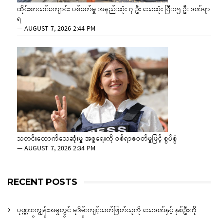
ထိုင်းစာသင်ကျောင်း ပစ်ခတ်မှု အနည်းဆုံး ၇ ဦး သေဆုံး ပြီး၁၅ ဦး ဒဏ်ရာ
ရ
—
AUGUST 7, 2026 2:44 PM
သတင်းထောက်သေဆုံးမှု အစ္စရေးကို စစ်ရာဇဝတ်မှုဖြင့် စွပ်စွဲ
—
AUGUST 7, 2026 2:34 PM
RECENT POSTS
ပုဏ္ဏားကျွန်းအမှုတွင် မုဒိမ်းကျင့်သတ်ဖြတ်သူကို သေဒဏ်နှင့် နှစ်ဦးကို