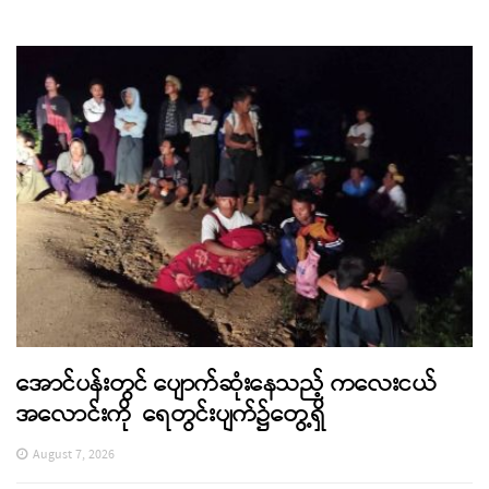
အောင်ပန်းတွင် ပျောက်ဆုံးနေသည့် ကလေးငယ်
အလောင်းကို ရေတွင်းပျက်၌တွေ့ရှိ
August 7, 2026