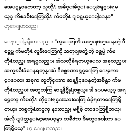
အေပၚမွာကေတာ့ သူတို႔ အခ်င္းခ်င္း ေျဖရွင္းရမ
ယ့္ ကိစၥမ်ိဳးေတြလို႔ က်မတို႔ ျမင္တယ္ေပါ့ေနာ”
ဟုေျပာသည္။
ေနာ္ဝါခူရွီးကလည္း
“လူေတြကို သတ္ျဖတ္ေနတဲ့ ဒီ
စစ္တပ္က က်မတို႔ လူမ်ိဳးေတြကို သတ္ျဖတ္ခဲ့တဲ့ စစ္တပ္ပဲ က်မ
တို႔လည္း အရင္ကလည္း အဲသလိုခံရတယ္ေလ အခုလည္း
ဆက္ၿပီးခံေနရတုန္းပဲ ဒီစစ္အာဏာရွင္ေတြ ေၾကာ
င့္ေလ။ အခုက လူတိုင္းက ဆန႔္က်င္ေနတဲ့အခ်ိန္မွာ က်မ
တို႔လည္း အတူတကြ ဆန႔္က်င္ဖို႔ျဖစ္တယ္။ ဒါ ေပမယ့္ အရ
င္ကေတာ့ က်မတို႔ တိုင္းရင္းသားေတြ ခံခဲ့ရတာေတြရွိ
တယ္။ တစ္ဖက္နဲ႔တစ္ဖက္ နားလည္မႈ မရွိခဲ့ တာေတြရွိတယ္။
အဲလို ျဖတ္သန္းမႈအေပၚမွာ တခ်ိဳ႕က စိတ္ဇေဝဇဝါတာ ေ
တြရွိမယ္”
ဟု ေျပာသည္။