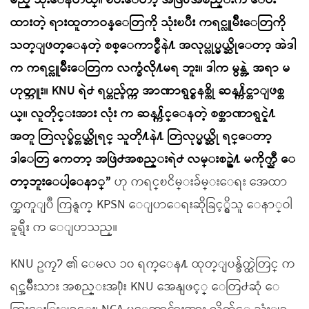
မည္ သုံးေနတယ္။ ၿပီးေတာ့ အဖြဲ႕အစည္းက ေပး
ထားတဲ့ ရားထူတာဝန္ေတြကို သုံးၿပီး ကရင္လူမ်ိဳးေတြကို
သတ္ျဖတ္ေနတဲ့ စစ္ေကာင္စီနဲ႔ အလုပ္လုပ္မယ္ဆိုေတာ့ အဲဒါ
က ကရင္လူမ်ိဳးေတြက လက္ခံလို႔မရ ဘူး။ ဒါက မွန္တဲ့ အရာ မ
ဟုတ္ဘူး။ KNU ရဲ႕ ရပ္တည္ခ်က္က အာဏာရွင္စနစ္ကို ဆန႔္က်င္တာျဖစ္တ
ယ္။ လူတိုင္းအား လုံး က ဆန႔္က်င္ေနတဲ့ စစ္အာဏာရွင္နဲ႔
အတူ တြဲလုပ္ခ်င္တယ္ဆိုရင္ သူတို႔နဲ႔ တြဲလုပ္မယ္ဆို ရင္ေတာ့
ဒါေတြ ကေတာ့ အဖြဲ႕အစည္းရဲ႕ လမ္းစဥ္နဲ႔ မကိုက္ညီ ေ
တာ့ဘူးေပါ့ေနာ္”
ဟု ကရင္ၿငိမ္းခ်မ္းေရး အေထာ
က္အကူျပဳ ကြန္ရက္ KPSN ေျပာေရးဆိုခြင့္ရွိသူ ေနာ္ဝါ
ခူရွီး က ေျပာသည္။
KNU ဥကၠ႒ ၏ ေမလ ၁၀ ရက္ေန႔ ထုတ္ျပန္ခ်က္ထဲတြင္ က
ရင္အမ်ိဳးသား အစည္းအ႐ုံး KNU အေနျဖင့္ ေတြ႕ဆုံ ေ