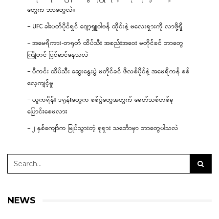
တွေက ဘာတွေလဲ။
– UFC ခါးပတ်ပိုင်ရှင် ဂျော့ရှူဝါဗန် ထိုင်းနဲ့ မလေးရှားကို လာဖို့ရှိ
– အမေရိကား-တရုတ် ထိပ်သီး အစည်းအဝေး မတိုင်ခင် ဘာတွေ
ကြိုတင် ပြင်ဆင်နေသလဲ
– ပီကင်း ထိပ်သီး ဆွေးနွေးပွဲ မတိုင်ခင် ဖိလစ်ပိုင်နဲ့ အမေရိကန် စစ်
လေ့ကျင့်မှု
– ယူကရိန်း ဒရုန်းတွေက စစ်ပွဲတွေအတွက် ခေတ်သစ်တစ်ခု
ပြောင်းစေမလား
– ၂ နှစ်ကျော်က မြုပ်သွားတဲ့ ရုရှား သင်္ဘောမှာ ဘာတွေပါသလဲ
NEWS