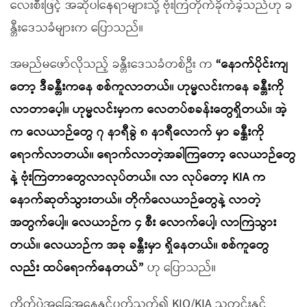
လေးစီးဖြင့် အဆိုပါနေရာများသို့ ဗုံးကြဲတိုက်ခိုက်ခဲ့သည်ဟု ခ
န္တီးဒေသခံများက ပြောသည်။
အမည်မဖော်လိုသည့် ခန္တီးဒေသခံတစ်ဦး က
“နောက်ပိုင်းကျ
တော့ ဒီခန္တီးကနေ စစ်ကူလာတယ်။ ဟုမ္မလင်းကနေ ခန္တီးကို
လာတာပေ့ါ။ ဟုမ္မလင်းမှာက လေတပ်စခန်းတွေရှိတယ်။ အဲ့
က လေယာဉ်တွေ ၇ နာရီခွဲ ၈ နာရီလောက် မှာ ခန္တှီးကို
ရောက်လာတယ်။ ရောက်လာတဲ့အခါကြတော့ လေယာဉ်တွေ
နဲ့ ဗုံးကြဲတာတွေလာလုပ်တယ်။ လာ လုပ်တော့ KIA က
နောက်ဆုတ်သွားတယ်။ တိုက်လေယာဉ်တွေနဲ့ လာတဲ့
အတွက်ပေါ့။ လေယာဉ်က ၄ စီး လောက်ပေါ့၊ လာကြဲသွား
တယ်။ လေယာဉ်က အခု ခန္တီးမှာ ရှိနေတယ်။ စစ်ကူတွေ
လည်း ထပ်ရောက်နေတယ်”
ဟု ပြောသည်။
တိုက်ပွဲအခြေအနေနှင့်ပတ်သက်၍ KIO/KIA သတင်းနှင့်