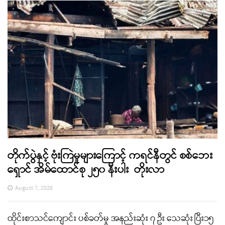
တိုက်ပွဲနှင့် ဗုံးကြဲမှုများကြောင့် ကရင်နီတွင် စစ်ဘေး
ရှောင် အိမ်ထောင်စု ၂၅၀ နီးပါး တိုးလာ
August 7, 2026
ထိုင်းစာသင်ကျောင်း ပစ်ခတ်မှု အနည်းဆုံး ၇ ဦး သေဆုံး ပြီး၁၅