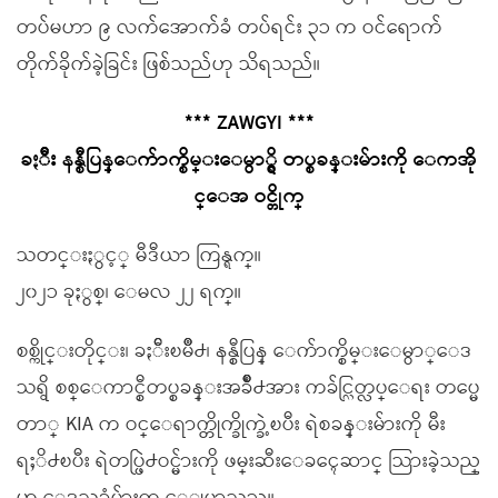
တပ်မဟာ ၉ လက်အောက်ခံ တပ်ရင်း ၃၁ က ဝင်ရောက်
တိုက်ခိုက်ခဲ့ခြင်း ဖြစ်သည်ဟု သိရသည်။
*** ZAWGYI ***
ခႏၲီး နန္စီပြန္ေက်ာက္စိမ္းေမွာ္ရွိ တပ္စခန္းမ်ားကို ေကအို
င္ေအ ဝင္တိုက္
သတင္းႏွင့္ မီဒီယာ ကြန္ရက္။
၂၀၂၁ ခုႏွစ္၊ ေမလ ၂၂ ရက္။
စစ္ကိုင္းတိုင္း၊ ခႏၲီးၿမိဳ႕၊ နန္စီပြန္ ေက်ာက္စိမ္းေမွာ္ေဒ
သရွိ စစ္ေကာင္စီတပ္စခန္းအခ်ိဳ႕အား ကခ်င္လြတ္လပ္ေရး တပ္မေ
တာ္ KIA က ဝင္ေရာက္တိုက္ခိုက္ခဲ့ၿပီး ရဲစခန္းမ်ားကို မီး
ရႈိ႕ၿပီး ရဲတပ္ဖြဲ႕ဝင္မ်ားကို ဖမ္းဆီးေခၚေဆာင္ သြားခဲ့သည္