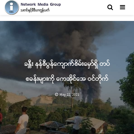
Men
ခန္တီး နန်စီပွန်ကျောက်စိမ်းမှော်ရှိ တပ်
စခန်းများကို ကေအိုင်အေ ဝင်တိုက်
May 22, 2021