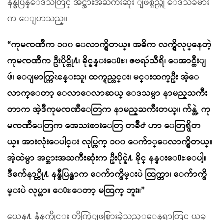
နန္စီပြန္ေဒသတြင္ အင္အားအႀကီးဆုံး ျဖစ္သည္ဟု ေဒသခံမ်ား
က ေျပာသည္။
“ကုမၸဏီက ၁၀၀ ေလာက္ရွိတယ္။ အဓိက လက္ရွိလုပ္ေနတဲ့
ကုမၸဏီက ဦးပိုင္တို႔၊ ခိုင္နန္းေ႐ႊ၊ ဇဗၺဴသီရိ၊ ေအာင္ထီးျ
ဖဴ၊ ေျမာက္ကြၽန္းသူ၊ ထက္ရည္လင္း၊ မင္းထက္ဦး အဲ့ေ
လာက္ေတာ့ ေလာေလာဆယ္ ေဒသမွာ နာမည္ႀကီး
တာက အဲ့ဒီကုမၸဏီေတြက နာမည္ႀကီးတယ္။ က်န္တဲ့ ကု
မၸဏီေတြက အေသးစားေတြ တခ်ိဳ႕ ဟာ ေတြရွိတ
ယ္။ အားလုံးေပါင္း လုပ္ကြက္ ၁၀၀ ေက်ာ္ေလာက္ရွိတယ္။
အဲ့ထဲမွာ အင္အားအႀကီးဆုံးက ဦးပိုင္နဲ႔ ခိုင္ နန္းေ႐ႊေပါ့။
ဒီက်ေနာ္တို႔ နန္စီပြန္မွာက ေက်ာက္စိမ္းပဲ ထြက္တာ၊ ေက်ာက္စိ
မ္းပဲ လုပ္တာ။ ေ႐ႊေတာ့ မထြက္ ဘူး။”
ယေန႔ နံနက္ပိုင္း တိုက္ပြဲျဖစ္ပြားခဲ့သည့္ေနရာတြင္ ယခု