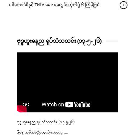
စစ်ကောင်စီနှင့် TNLA မေလအတွင်း တိုက်ပွဲ ၆ ကြိမ်ဖြစ်
ဗုဒ္ဓဟူးနေ့ည ရုပ်သံသတင်း (၁၃-၅-၂၆)
ဗုဒ္ဓဟူးနေ့ည ရုပ်သံသတင်း (၁၃-၅-၂၆)
ဒီနေ့ အစီအစဉ်တွေထဲမှာတော့…..