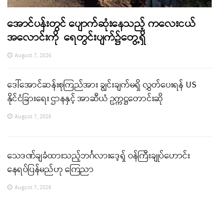
အောင်ပန်းတွင် ပျောက်ဆုံးနေသည့် ကလေးငယ်
အလောင်းကို ရေတွင်းပျက်၌တွေ့ရှိ
August 7, 2026
ဒေါ်အောင်ဆန်းစုကြည်အား ချွင်းချက်မရှိ လွှတ်ပေးရန် US
နိုင်ငံခြားရေး ဌာနနှင့် အာဆီယံ ဥက္ကဋ္ဌတောင်းဆို
August 7, 2026
သေဒဏ်ချခံထားသည့်ဘင်္ဂလားဒေ့ရှ် ဝန်ကြီးချုပ်ဟောင်း
နေရပ်ပြန်မည်ဟု ကြေညာ
August 7, 2026