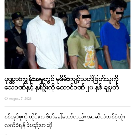
ပုဏ္ဏားကျွန်းအမှုတွင် မုဒိမ်းကျင့်သတ်ဖြတ်သူကို
သေဒဏ်နှင့် နှစ်ဦးကို ထောင်ဒဏ် ၂၀ နှစ် ချမှတ်
August 7, 2026
စစ်အုပ်စုကို ထိုင်းက ဖိတ်ခေါ်သော်လည်း အာဆီယံတစ်စုံလုံး
လက်ခံရန် ခဲယဉ်းဟု ဆို