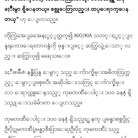
ခႏၲီးမွာ ရွိေနတယ္။ စစ္ကူေတြလည္း ထပ္ေရာက္ေန
တယ္”
ဟု ေျပာသည္။
တိုက္ပြဲအေျခအေနႏွင့္ပတ္သက္၍ KIO/KIA သတင္းႏွင့္ျပ
န္ၾကားေရးတာဝန္ခံကို ဖုန္းျဖင့္ ဆက္သြယ္ခဲ့ေသာ္ လ
ည္း ဆက္သြယ္၍ မရေသးေပ။
ခႏၲီးၿမိဳ႕၊ နန္စီပြန္ ေမွာ္ သည္ ေက်ာက္စိမ္းအဓိကထြက္သ
ည့္ ေမွာ္ျဖစ္ၿပီး အဆိုပါေဒသတြင္ ေက်ာက္စိမ္း
လာ ေရာက္တူးေနသည့္ ကုမၸဏီေပါင္း ၁၀၀ ခန႔္ ရွိ
သည္ဟု ေဒသခံမ်ားက ေျပာသည္။
ကုမၸဏီေပါင္း ၁၀၀ ခန႔္ ရွိသည့္အေနက္ ျမန္မာစစ္တပ္ပိုင္
ဦးပိုင္ကုမၸဏီ(ျမန္မာ့စီးပြားေရးဦးပိုင္ ကုမၸဏီ) သည္