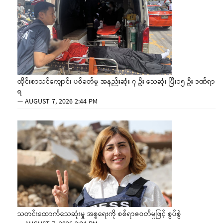
ထိုင်းစာသင်ကျောင်း ပစ်ခတ်မှု အနည်းဆုံး ၇ ဦး သေဆုံး ပြီး၁၅ ဦး ဒဏ်ရာ
ရ
—
AUGUST 7, 2026 2:44 PM
သတင်းထောက်သေဆုံးမှု အစ္စရေးကို စစ်ရာဇဝတ်မှုဖြင့် စွပ်စွဲ