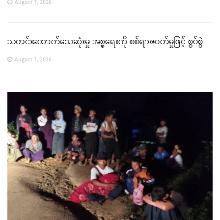
August 7, 2026
သတင်းထောက်သေဆုံးမှု အစ္စရေးကို စစ်ရာဇဝတ်မှုဖြင့် စွပ်စွဲ
August 7, 2026