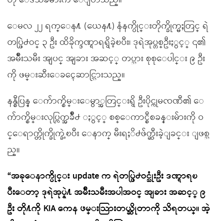
ဟု ေဒသခံမ်ားက ေျပာသည္။
ေမလ ၂၂ ရက္ေန႔ (ယေန႔) နံနက္ပိုင္းတိုက္ခိုက္မႈတြင္ ရဲ
တပ္ဖြဲ႕ဝင္ ၃ ဦး ထိခိုက္ဒဏ္ရာရရွိခဲ့ၿပီး၊ ဒုရဲအုပ္တစ္ဦးႏွင့္ ၎၏
အမ်ိဳးသမီး အျပင္ အျခား အဆင့္ တပ္သား စုစုေပါင္း ၉ ဦး
ကို ဖမ္းဆီးေခၚေဆာင္သြားသည္။
နန္စီပြန္ ေက်ာက္စိမ္းေမွာ္အတြင္းရွိ ဦးပိုင္ကုမၸဏီ၏ ေ
က်ာက္စိမ္းလုပ္ကြက္အခ်ိဳ႕ ႏွင့္ စစ္ေကာင္စီစခန္းမ်ားကို ဝ
င္ေရာက္တိုက္ခိုက္ခဲ့ၿပီး ေနာက္ မီးရႈိ႕ဖ်က္ဆီးခဲ့ျခင္း ျဖစ္သ
ည္။
“အခုေနာက္ပိုင္း update က ရဲတပ္ဖြဲ႕ဝင္သုံးဦး ဒဏ္ရာရၿ
ပီးေတာ့ ဒုရဲအုပ္နဲ႔ အမ်ိဳးသမီးအပါအဝင္ အျခား အဆင့္ ၉
ဦး တို႔ကို KIA ကေန ဖမ္းသြားတယ္ဆိုတာကို သိရတယ္။ အဲ့