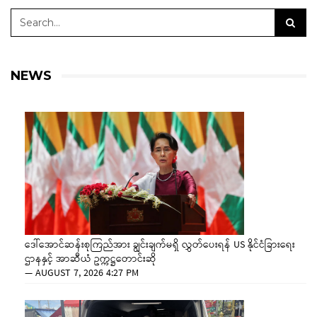
NEWS
ဒေါ်အောင်ဆန်းစုကြည်အား ချွင်းချက်မရှိ လွှတ်ပေးရန် US နိုင်ငံခြားရေး
ဌာနနှင့် အာဆီယံ ဥက္ကဋ္ဌတောင်းဆို
—
AUGUST 7, 2026 4:27 PM