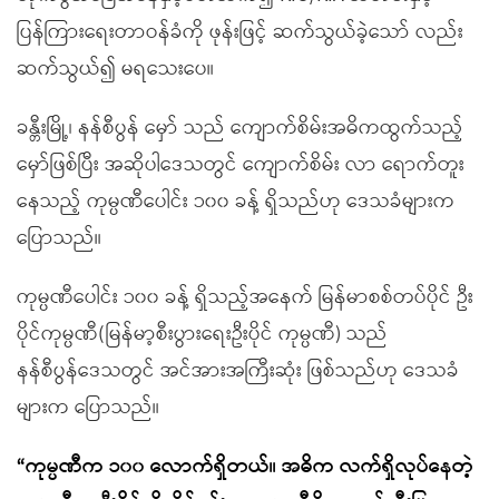
ပြန်ကြားရေးတာဝန်ခံကို ဖုန်းဖြင့် ဆက်သွယ်ခဲ့သော် လည်း
ဆက်သွယ်၍ မရသေးပေ။
ခန္တီးမြို့၊ နန်စီပွန် မှော် သည် ကျောက်စိမ်းအဓိကထွက်သည့်
မှော်ဖြစ်ပြီး အဆိုပါဒေသတွင် ကျောက်စိမ်း လာ ရောက်တူး
နေသည့် ကုမ္ပဏီပေါင်း ၁၀၀ ခန့် ရှိသည်ဟု ဒေသခံများက
ပြောသည်။
ကုမ္ပဏီပေါင်း ၁၀၀ ခန့် ရှိသည့်အနေက် မြန်မာစစ်တပ်ပိုင် ဦး
ပိုင်ကုမ္ပဏီ(မြန်မာ့စီးပွားရေးဦးပိုင် ကုမ္ပဏီ) သည်
နန်စီပွန်ဒေသတွင် အင်အားအကြီးဆုံး ဖြစ်သည်ဟု ဒေသခံ
များက ပြောသည်။
“ကုမ္ပဏီက ၁၀၀ လောက်ရှိတယ်။ အဓိက လက်ရှိလုပ်နေတဲ့