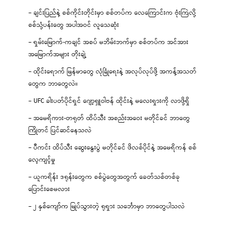
– ချင်းပြည်နဲ့ စစ်ကိုင်းတိုင်းမှာ စစ်တပ်က လေကြောင်းက ဗုံးကြဲလို့
စစ်သုံ့ပန်းတွေ အပါအဝင် လူသေဆုံး
– ရှမ်းမြောက်-ကချင် အစပ် မဘိမ်းဘက်မှာ စစ်တပ်က အင်အား
အမြောက်အများ တိုးချဲ့
– ထိုင်းရောက် မြန်မာတွေ လုံခြုံရေးနဲ့ အလုပ်လုပ်ဖို့ အကန့်အသတ်
တွေက ဘာတွေလဲ။
– UFC ခါးပတ်ပိုင်ရှင် ဂျော့ရှူဝါဗန် ထိုင်းနဲ့ မလေးရှားကို လာဖို့ရှိ
– အမေရိကား-တရုတ် ထိပ်သီး အစည်းအဝေး မတိုင်ခင် ဘာတွေ
ကြိုတင် ပြင်ဆင်နေသလဲ
– ပီကင်း ထိပ်သီး ဆွေးနွေးပွဲ မတိုင်ခင် ဖိလစ်ပိုင်နဲ့ အမေရိကန် စစ်
လေ့ကျင့်မှု
– ယူကရိန်း ဒရုန်းတွေက စစ်ပွဲတွေအတွက် ခေတ်သစ်တစ်ခု
ပြောင်းစေမလား
– ၂ နှစ်ကျော်က မြုပ်သွားတဲ့ ရုရှား သင်္ဘောမှာ ဘာတွေပါသလဲ