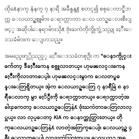
ထို႔ေနာက္ နံနက္ ၇ နာရီ အခ်ိန္ခန႔္က စတင္၍ စစ္ေကာင္စီဘ
က္က ေလယာဥ္စစ္ကူမ်ား ေရာက္လာကာ ေလ ယာဥ္ေလးစီးျ
ဖင့္ အဆိုပါေနရာမ်ားသို႔ ဗုံးႀကဲတိုက္ခိုက္ခဲ့သည္ဟု ခႏၲီးေ
ဒသခံမ်ားက ေျပာသည္။
အမည္မေဖာ္လိုသည့္ ခႏၲီးေဒသခံတစ္ဦး က
“ေနာက္ပိုင္း
က်ေတာ့ ဒီခႏၲီးကေန စစ္ကူလာတယ္။ ဟုမၼလင္းကေန
ခႏၲီးကိုလာတာေပ့ါ။ ဟုမၼလင္းမွာက ေလတပ္စခ
န္းေတြရွိတယ္။ အဲ့က ေလယာဥ္ေတြ ၇ နာရီခြဲ ၈ နာ
ရီေလာက္ မွာ ခႏၲွီးကို ေရာက္လာတယ္။ ေရာက္လာတဲ့အ
ခါၾကေတာ့ ေလယာဥ္ေတြနဲ႔ ဗုံးႀကဲတာေတြလာလု
ပ္တယ္။ လာ လုပ္ေတာ့ KIA က ေနာက္ဆုတ္သြားတယ္။ တို
က္ေလယာဥ္ေတြနဲ႔ လာတဲ့အတြက္ေပါ့။ ေလယာဥ္က ၄
စီး ေလာက္ေပါ့၊ လာႀကဲသြားတယ္။ ေလယာဥ္က အခု