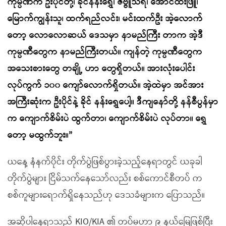
ကုမ္ပဏီက ဦးပိုင်တို့၊ ခိုင်နန်းရွှေ၊ ဇဗ္ဗူသီရိ၊ အောင်ထီးဖြူ၊
မြောက်ကျွန်းသူ၊ ထက်ရည်လင်း၊ မင်းထက်ဦး အဲ့လောက်
တော့ လောလောဆယ် ဒေသမှာ နာမည်ကြီး တာက အဲ့ဒီ
ကုမ္ပဏီတွေက နာမည်ကြီးတယ်။ ကျန်တဲ့ ကုမ္ပဏီတွေက
အသေးစားတွေ တချို့ ဟာ တွေရှိတယ်။ အားလုံးပေါင်း
လုပ်ကွက် ၁၀၀ ကျော်လောက်ရှိတယ်။ အဲ့ထဲမှာ အင်အား
အကြီးဆုံးက ဦးပိုင်နဲ့ ခိုင် နန်းရွှေပေါ့။ ဒီကျနော်တို့ နန်စီပွန်မှာ
က ကျောက်စိမ်းပဲ ထွက်တာ၊ ကျောက်စိမ်းပဲ လုပ်တာ။ ရွှေ
တော့ မထွက်ဘူး။”
ယနေ့ နံနက်ပိုင်း တိုက်ပွဲဖြစ်ပွားခဲ့သည့်နေရာတွင် ယခုခါ
တိုက်ပွဲများ ငြိမ်သက်နေသော်လည်း စစ်ကောင်စီတပ် က
စစ်ကူများရောက်ရှိနေသည်ဟု ဒေသခံများက ပြောသည်။
အဆိုပါနေရာသည် KIO/KIA ၏ တပ်မဟာ ၉ နယ်မြေဖြစ်ပြီး