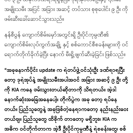
အမျိုးသမီး အပြင် အခြား အဆင့် တပ်သား စုစုပေါင်း ၉ ဦး ကို
ဖမ်းဆီးခေါ်ဆောင်သွားသည်။
နန်စီပွန် ကျောက်စိမ်းမှော်အတွင်းရှိ ဦးပိုင်ကုမ္ပဏီ၏
ကျောက်စိမ်းလုပ်ကွက်အချို့ နှင့် စစ်ကောင်စီစခန်းများကို ဝင်
ရောက်တိုက်ခိုက်ခဲ့ပြီး နောက် မီးရှို့ဖျက်ဆီးခဲ့ခြင်း ဖြစ်သည်။
“အခုနောက်ပိုင်း update က ရဲတပ်ဖွဲ့ဝင်သုံးဦး ဒဏ်ရာရပြီး
တော့ ဒုရဲအုပ်နဲ့ အမျိုးသမီးအပါအဝင် အခြား အဆင့် ၉ ဦး တို့
ကို KIA ကနေ ဖမ်းသွားတယ်ဆိုတာကို သိရတယ်။ အဲ့ဒါ
နောက်ဆုံးအခြေအနေပေါ့။ တိုက်ပွဲက အခု တော့ ရပ်နေ
တယ်။ ပြည်သူတွေနဲ့ အခုဖြစ်တဲ့နေရာကတော့ နည်းနည်းဝေး
တယ်ဗျ။ ပြည်သူတွေ ထိခိုက် တာတော့ မရှိဘူး။ KIA က
အဓိက ဝင်တိုက်တာက အဲ့ဒီ ဦးပိုင်ကုမ္ပဏီနဲ့ ရဲစခန်းတွေ၊ စစ်