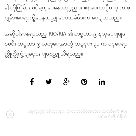
ခါ တိုက္ပြဲမ်ား ၿငိမ္သက္ေနေသာ္လည္း စစ္ေကာင္စီတပ္ က စ
စ္ကူမ်ားေရာက္ရွိေနသည္ဟု ေဒသခံမ်ားက ေျပာသည္။
အဆိုပါေနရာသည္ KIO/KIA ၏ တပ္မဟာ ၉ နယ္ေျမျဖ
စ္ၿပီး တပ္မဟာ ၉ လက္ေအာက္ခံ တပ္ရင္း ၃၁ က ဝင္ေရာ
က္တိုက္ခိုက္ခဲ့ျခင္း ျဖစ္သည္ဟု သိရသည္။
ရွှေကူတွင် စစ်သားများ တင်ဆောင်လာသော သင်္ဘောကို KIA
ပစ်ခတ်တိုက်ခိုက်