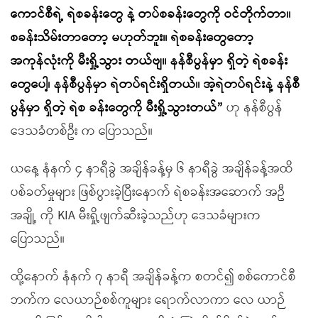
ကောင်စီရဲ့ ရဲစခန်းတွေ နဲ့ တပ်စခန်းတွေကို ဝင်တိုက်တာ။
စခန်းသိမ်းတာတော့ မဟုတ်ဘူး။ ရဲစခန်းတွေတော့
အကုန်လုံးကို မီးရှို့သွား တယ်ဗျ။ နန်စီပွန်မှာ ရှိတဲ့ ရဲစခန်း
တွေပေါ့၊ နန်စီပွန်မှာ ရဲတပ်ရင်းရှိတယ်။ အဲ့ရဲတပ်ရင်းနဲ့ နန်စီ
ပွန်မှာ ရှိတဲ့ ရဲစ ခန်းတွေကို မီးရှို့သွားတယ်”
ဟု နန်စီပွန်
ဒေသခံတစ်ဦး က ပြောသည်။
ယနေ့ နံနက် ၄ နာရီခွဲ အချိန်ခန့်မှ ၆ နာရီခွဲ အချိန်ခန့်အထိ
ပစ်ခတ်မှုများ ဖြစ်ပွားခဲ့ပြီးနောက် ရဲစခန်းအဆောက် အဦ
အချို့ ကို KIA မီးရှို့ဖျက်ဆီးခဲ့သည်ဟု ဒေသခံများက
ပြောသည်။
ထို့နောက် နံနက် ၇ နာရီ အချိန်ခန့်က စတင်၍ စစ်ကောင်စီ
ဘက်က လေယာဉ်စစ်ကူများ ရောက်လာကာ လေ ယာဉ်