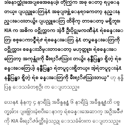
ဒါေနာက္ဆုံးအေျခအေနေပါ့။ တိုက္ပြဲက အခု ေတာ့ ရပ္ေန
တယ္။ ျပည္သူေတြနဲ႔ အခုျဖစ္တဲ့ေနရာကေတာ့ နည္းန
ည္းေဝးတယ္ဗ်။ ျပည္သူေတြ ထိခိုက္ တာေတာ့ မရွိဘူး။
KIA က အဓိက ဝင္တိုက္တာက အဲ့ဒီ ဦးပိုင္ကုမၸဏီနဲ႔ ရဲစခန္းေ
တြ၊ စစ္ေကာင္စီရဲ႕ ရဲစခန္းေတြ နဲ႔ တပ္စခန္းေတြကို
ဝင္တိုက္တာ။ စခန္းသိမ္းတာေတာ့ မဟုတ္ဘူး။ ရဲစခန္းေ
တြေတာ့ အကုန္လုံးကို မီးရႈိ႕သြား တယ္ဗ်။ နန္စီပြန္မွာ ရွိတဲ့ ရဲစ
ခန္းေတြေပါ့၊ နန္စီပြန္မွာ ရဲတပ္ရင္းရွိတယ္။ အဲ့ရဲတပ္ရင္းနဲ႔
နန္စီပြန္မွာ ရွိတဲ့ ရဲစ ခန္းေတြကို မီးရႈိ႕သြားတယ္”
ဟု နန္စီ
ပြန္ ေဒသခံတစ္ဦး က ေျပာသည္။
ယေန႔ နံနက္ ၄ နာရီခြဲ အခ်ိန္ခန႔္မွ ၆ နာရီခြဲ အခ်ိန္ခန႔္အထိ ပစ္ခ
တ္မႈမ်ား ျဖစ္ပြားခဲ့ၿပီးေနာက္ ရဲစခန္းအေဆာက္ အဦအခ်ိဳ႕
ကို KIA မီးရႈိ႕ဖ်က္ဆီးခဲ့သည္ဟု ေဒသခံမ်ားက ေျပာသည္။