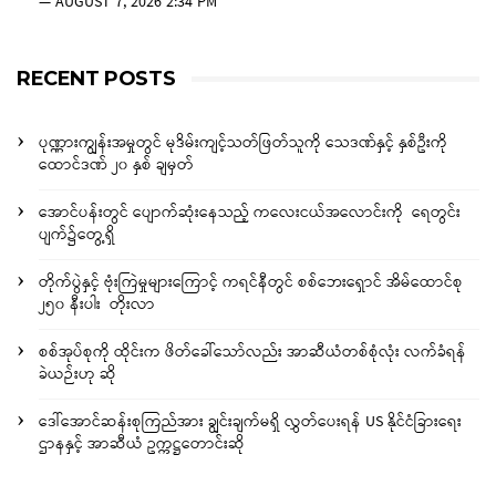
—
AUGUST 7, 2026 2:34 PM
RECENT POSTS
ပုဏ္ဏားကျွန်းအမှုတွင် မုဒိမ်းကျင့်သတ်ဖြတ်သူကို သေဒဏ်နှင့် နှစ်ဦးကို
ထောင်ဒဏ် ၂၀ နှစ် ချမှတ်
အောင်ပန်းတွင် ပျောက်ဆုံးနေသည့် ကလေးငယ်အလောင်းကို ရေတွင်း
ပျက်၌တွေ့ရှိ
တိုက်ပွဲနှင့် ဗုံးကြဲမှုများကြောင့် ကရင်နီတွင် စစ်ဘေးရှောင် အိမ်ထောင်စု
၂၅၀ နီးပါး တိုးလာ
စစ်အုပ်စုကို ထိုင်းက ဖိတ်ခေါ်သော်လည်း အာဆီယံတစ်စုံလုံး လက်ခံရန်
ခဲယဉ်းဟု ဆို
ဒေါ်အောင်ဆန်းစုကြည်အား ချွင်းချက်မရှိ လွှတ်ပေးရန် US နိုင်ငံခြားရေး
ဌာနနှင့် အာဆီယံ ဥက္ကဋ္ဌတောင်းဆို