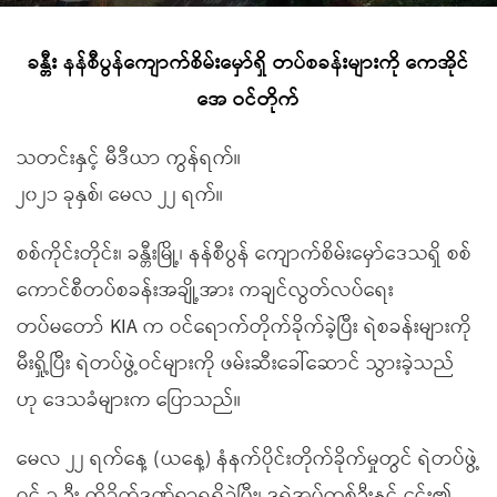
ခန္တီး နန်စီပွန်ကျောက်စိမ်းမှော်ရှိ တပ်စခန်းများကို ကေအိုင်
အေ ဝင်တိုက်
သတင်းနှင့် မီဒီယာ ကွန်ရက်။
၂၀၂၁ ခုနှစ်၊ မေလ ၂၂ ရက်။
စစ်ကိုင်းတိုင်း၊ ခန္တီးမြို့၊ နန်စီပွန် ကျောက်စိမ်းမှော်ဒေသရှိ စစ်
ကောင်စီတပ်စခန်းအချို့အား ကချင်လွတ်လပ်ရေး
တပ်မတော် KIA က ဝင်ရောက်တိုက်ခိုက်ခဲ့ပြီး ရဲစခန်းများကို
မီးရှို့ပြီး ရဲတပ်ဖွဲ့ဝင်များကို ဖမ်းဆီးခေါ်ဆောင် သွားခဲ့သည်
ဟု ဒေသခံများက ပြောသည်။
မေလ ၂၂ ရက်နေ့ (ယနေ့) နံနက်ပိုင်းတိုက်ခိုက်မှုတွင် ရဲတပ်ဖွဲ့
ဝင် ၃ ဦး ထိခိုက်ဒဏ်ရာရရှိခဲ့ပြီး၊ ဒုရဲအုပ်တစ်ဦးနှင့် ၎င်း၏