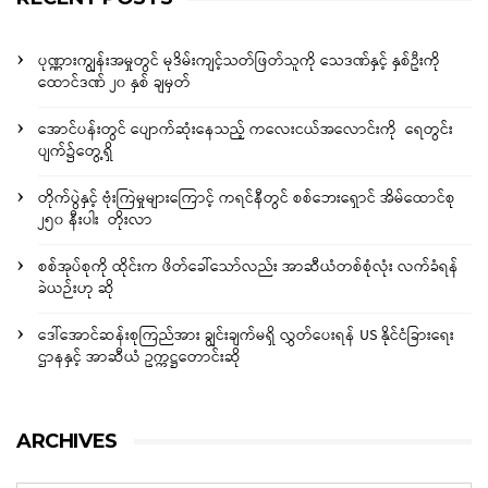
ပုဏ္ဏားကျွန်းအမှုတွင် မုဒိမ်းကျင့်သတ်ဖြတ်သူကို သေဒဏ်နှင့် နှစ်ဦးကို
ထောင်ဒဏ် ၂၀ နှစ် ချမှတ်
အောင်ပန်းတွင် ပျောက်ဆုံးနေသည့် ကလေးငယ်အလောင်းကို ရေတွင်း
ပျက်၌တွေ့ရှိ
တိုက်ပွဲနှင့် ဗုံးကြဲမှုများကြောင့် ကရင်နီတွင် စစ်ဘေးရှောင် အိမ်ထောင်စု
၂၅၀ နီးပါး တိုးလာ
စစ်အုပ်စုကို ထိုင်းက ဖိတ်ခေါ်သော်လည်း အာဆီယံတစ်စုံလုံး လက်ခံရန်
ခဲယဉ်းဟု ဆို
ဒေါ်အောင်ဆန်းစုကြည်အား ချွင်းချက်မရှိ လွှတ်ပေးရန် US နိုင်ငံခြားရေး
ဌာနနှင့် အာဆီယံ ဥက္ကဋ္ဌတောင်းဆို
ARCHIVES