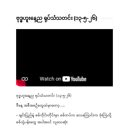
ဗုဒ္ဓဟူးနေ့ည ရုပ်သံသတင်း (၁၃-၅-၂၆)
ဗုဒ္ဓဟူးနေ့ည ရုပ်သံသတင်း (၁၃-၅-၂၆)
ဒီနေ့ အစီအစဉ်တွေထဲမှာတော့…..
– ချင်းပြည်နဲ့ စစ်ကိုင်းတိုင်းမှာ စစ်တပ်က လေကြောင်းက ဗုံးကြဲလို့
စစ်သုံ့ပန်းတွေ အပါအဝင် လူသေဆုံး