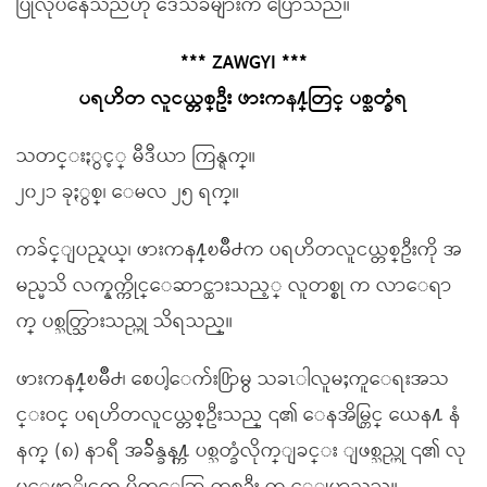
ပြုလုပ်နေသည်ဟု ဒေသခံများက ပြောသည်။
*** ZAWGYI ***
ပရဟိတ လူငယ္တစ္ဦး ဖားကန႔္တြင္ ပစ္သတ္ခံရ
သတင္းႏွင့္ မီဒီယာ ကြန္ရက္။
၂၀၂၁ ခုႏွစ္၊ ေမလ ၂၅ ရက္။
ကခ်င္ျပည္နယ္၊ ဖားကန႔္ၿမိဳ႕က ပရဟိတလူငယ္တစ္ဦးကို အ
မည္မသိ လက္နက္ကိုင္ေဆာင္ထားသည့္ လူတစ္စု က လာေရာ
က္ ပစ္သတ္သြားသည္ဟု သိရသည္။
ဖားကန႔္ၿမိဳ႕၊ စေပါ့ေက်း႐ြာမွ သခၤါလူမႈကူေရးအသ
င္းဝင္ ပရဟိတလူငယ္တစ္ဦးသည္ ၎၏ ေနအိမ္တြင္ ယေန႔ နံ
နက္ (၈) နာရီ အခ်ိန္ခန႔္က ပစ္သတ္ခံလိုက္ျခင္း ျဖစ္သည္ဟု ၎၏ လု