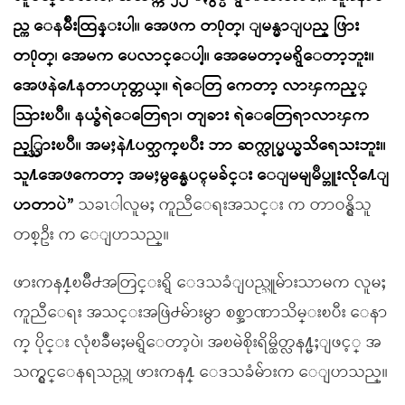
ည္က ေနမ်ိဳးထြန္းပါ။ အေဖက တ႐ုတ္၊ ျမန္မာျပည္ ဖြား
တ႐ုတ္၊ အေမက ပေလာင္ေပါ့။ အေမေတာ့မရွိေတာ့ဘူး။
အေဖနဲ႔ေနတာဟုတ္တယ္။ ရဲေတြ ကေတာ့ လာၾကည့္
သြားၿပီ။ နယ္ခံရဲေတြေရာ၊ တျခား ရဲေတြေရာလာၾက
ည့္သြားၿပီ။ အမႈနဲ႔ပတ္သက္ၿပီး ဘာ ဆက္လုပ္မယ္မသိရေသးဘူး။
သူ႔အေဖကေတာ့ အမႈမွန္မေပၚမခ်င္း ေျမမျမဳပ္ဘူးလို႔ေျ
ပာတာပဲ”
သခၤါလူမႈ ကူညီေရးအသင္း က တာဝန္ရွိသူ
တစ္ဦး က ေျပာသည္။
ဖားကန႔္ၿမိဳ႕အတြင္းရွိ ေဒသခံျပည္သူမ်ားသာမက လူမႈ
ကူညီေရး အသင္းအဖြဲ႕မ်ားမွာ စစ္အာဏာသိမ္းၿပီး ေနာ
က္ ပိုင္း လုံၿခဳံမႈမရွိေတာ့ပဲ၊ အၿမဲစိုးရိမ္ထိတ္လန႔္မႈျဖင့္ အ
သက္ရွင္ေနရသည္ဟု ဖားကန႔္ ေဒသခံမ်ားက ေျပာသည္။