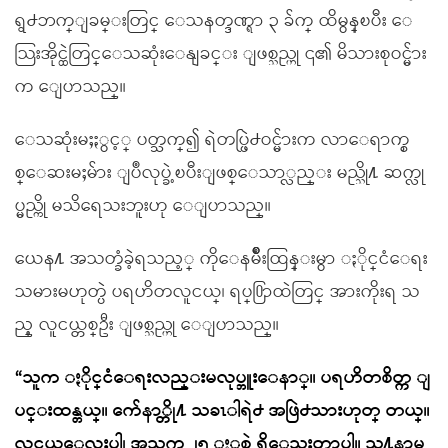
ရွ႕ဘက္ျခမ္းတြင္ ေသနတ္ဒဏ္ရာ ၃ ခ်က္ ထိမွန္ၿပီး ေ
သြးအိုင္ထဲတြင္ေသဆုံးေနျခင္း ျဖစ္သည္ဟု ၎၏ မိသားစုဝင္မ်ား
က ေျပာသည္။
ေသဆုံးမႈႏွင့္ ပတ္သက္၍ ရဲတပ္ဖြဲ႕ဝင္မ်ားက လာေရာက္စ
စ္ေဆးမႈမ်ား ျပဳလုပ္ခဲ့ၿပီးျဖစ္ေသာ္လည္း မည္သို႔ ဆက္လု
ပ္မည္ကို မသိရေသးဘူးဟု ေျပာသည္။
ယေန႔ အသတ္ခံခဲ့ရသည့္ ကိုေနမ်ိဳးထြန္းမွာ ႏိုင္ငံေရး
သမားမဟုတ္ပဲ ပရဟိတလူငယ္၊ ရပ္႐ြာထဲတြင္ အားကိုးရ သ
ည့္ လူငယ္တစ္ဦး ျဖစ္သည္ဟု ေျပာသည္။
“သူက ႏိုင္ငံေရးလည္းမလုပ္ဘူးေနာ္။ ပရဟိတစိတ္က ျ
ပင္းထန္တယ္။ က်ေနာ္တို႔ သခၤါရဲ႕ အဖြဲ႕သားဟုတ္ တယ္။
လူငယ္ေလးပါ၊ အသက္က ၂၅ ႏွစ္ပဲ ရွိေသးတာပါ။ သူ႔နာမ