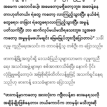
အမေက ပလောင်ပေါ့။ အမေတော့မရှိတော့ဘူး။ အဖေနဲ့နေ
တာဟုတ်တယ်။ ရဲတွေ ကတော့ လာကြည့်သွားပြီ။ နယ်ခံရဲ
တွေရော၊ တခြား ရဲတွေရောလာကြည့်သွားပြီ။ အမှုနဲ့
ပတ်သက်ပြီး ဘာ ဆက်လုပ်မယ်မသိရသေးဘူး။ သူ့အဖေ
ကတော့ အမှုမှန်မပေါ်မချင်း မြေမမြုပ်ဘူးလို့ပြောတာပဲ”
သင်္ခါ
လူမှု ကူညီရေးအသင်း က တာဝန်ရှိသူ တစ်ဦး က ပြောသည်။
ဖားကန့်မြို့အတွင်းရှိ ဒေသခံပြည်သူများသာမက လူမှုကူညီ
ရေး အသင်းအဖွဲ့များမှာ စစ်အာဏာသိမ်းပြီး နောက် ပိုင်း
လုံခြုံမှုမရှိတော့ပဲ၊ အမြဲစိုးရိမ်ထိတ်လန့်မှုဖြင့် အသက်ရှင်နေရ
သည်ဟု ဖားကန့် ဒေသခံများက ပြောသည်။
“ဖားကန့်မှာကတော့ အားလုံးက ကျီးလန့်စာ စားနေရသလို
အချိန်မျိုးဖြစ်နေတာ။ ဘယ်ကောင်က ဘာမှန်း မသိဘူးဆို