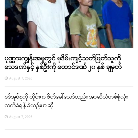
ပုဏ္ဏားကျွန်းအမှုတွင် မုဒိမ်းကျင့်သတ်ဖြတ်သူကို
သေဒဏ်နှင့် နှစ်ဦးကို ထောင်ဒဏ် ၂၀ နှစ် ချမှတ်
August 7, 2026
စစ်အုပ်စုကို ထိုင်းက ဖိတ်ခေါ်သော်လည်း အာဆီယံတစ်စုံလုံး
လက်ခံရန် ခဲယဉ်းဟု ဆို
August 7, 2026