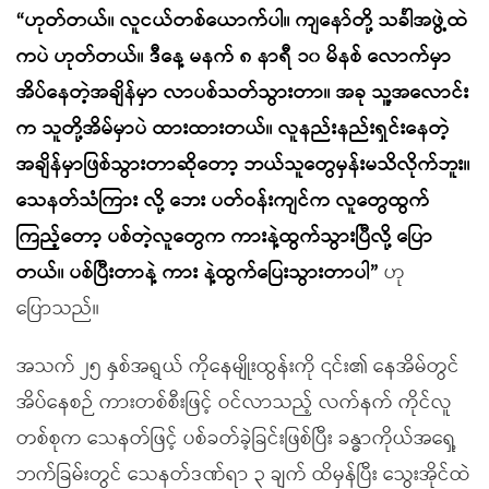
“ဟုတ်တယ်။ လူငယ်တစ်ယောက်ပါ။ ကျနော်တို့ သင်္ခါအဖွဲ့ထဲ
ကပဲ ဟုတ်တယ်။ ဒီနေ့ မနက် ၈ နာရီ ၁၀ မိနစ် လောက်မှာ
အိပ်နေတဲ့အချိန်မှာ လာပစ်သတ်သွားတာ။ အခု သူ့အလောင်း
က သူတို့အိမ်မှာပဲ ထားထားတယ်။ လူနည်းနည်းရှင်းနေတဲ့
အချိန်မှာဖြစ်သွားတာဆိုတော့ ဘယ်သူတွေမှန်းမသိလိုက်ဘူး။
သေနတ်သံကြား လို့ ဘေး ပတ်ဝန်းကျင်က လူတွေထွက်
ကြည့်တော့ ပစ်တဲ့လူတွေက ကားနဲ့ထွက်သွားပြီလို့ ပြော
တယ်။ ပစ်ပြီးတာနဲ့ ကား နဲ့ထွက်ပြေးသွားတာပါ”
ဟု
ပြောသည်။
အသက် ၂၅ နှစ်အရွယ် ကိုနေမျိုးထွန်းကို ၎င်း၏ နေအိမ်တွင်
အိပ်နေစဉ် ကားတစ်စီးဖြင့် ဝင်လာသည့် လက်နက် ကိုင်လူ
တစ်စုက သေနတ်ဖြင့် ပစ်ခတ်ခဲ့ခြင်းဖြစ်ပြီး ခန္ဓာကိုယ်အရှေ့
ဘက်ခြမ်းတွင် သေနတ်ဒဏ်ရာ ၃ ချက် ထိမှန်ပြီး သွေးအိုင်ထဲ