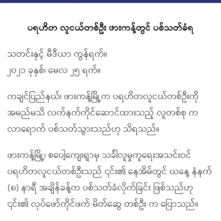
ပရဟိတ လူငယ်တစ်ဦး ဖားကန့်တွင် ပစ်သတ်ခံရ
သတင်းနှင့် မီဒီယာ ကွန်ရက်။
၂၀၂၁ ခုနှစ်၊ မေလ ၂၅ ရက်။
ကချင်ပြည်နယ်၊ ဖားကန့်မြို့က ပရဟိတလူငယ်တစ်ဦးကို
အမည်မသိ လက်နက်ကိုင်ဆောင်ထားသည့် လူတစ်စု က
လာရောက် ပစ်သတ်သွားသည်ဟု သိရသည်။
ဖားကန့်မြို့၊ စပေါ့ကျေးရွာမှ သင်္ခါလူမှုကူရေးအသင်းဝင်
ပရဟိတလူငယ်တစ်ဦးသည် ၎င်း၏ နေအိမ်တွင် ယနေ့ နံနက်
(၈) နာရီ အချိန်ခန့်က ပစ်သတ်ခံလိုက်ခြင်း ဖြစ်သည်ဟု
၎င်း၏ လုပ်ဖော်ကိုင်ဖက် မိတ်ဆွေ တစ်ဦး က ပြောသည်။