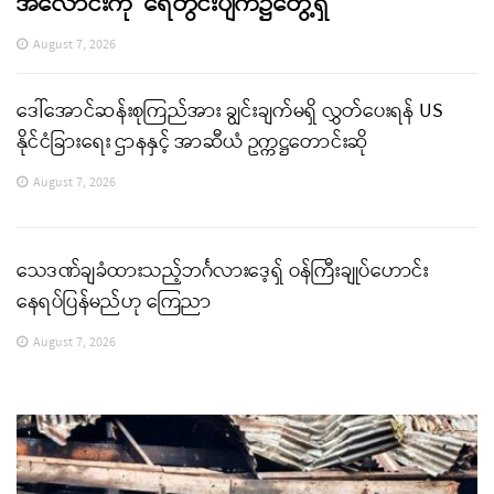
အလောင်းကို ရေတွင်းပျက်၌တွေ့ရှိ
August 7, 2026
ဒေါ်အောင်ဆန်းစုကြည်အား ချွင်းချက်မရှိ လွှတ်ပေးရန် US
နိုင်ငံခြားရေး ဌာနနှင့် အာဆီယံ ဥက္ကဋ္ဌတောင်းဆို
August 7, 2026
သေဒဏ်ချခံထားသည့်ဘင်္ဂလားဒေ့ရှ် ဝန်ကြီးချုပ်ဟောင်း
နေရပ်ပြန်မည်ဟု ကြေညာ
August 7, 2026