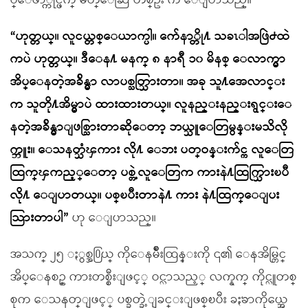
ပ္ေဖာ္ကိုင္ဖက္ မိတ္ေဆြ တစ္ဦး က ေျပာသည္။
“ဟုတ္တယ္။ လူငယ္တစ္ေယာက္ပါ။ က်ေနာ္တို႔ သခၤါအဖြဲ႕ထဲ
ကပဲ ဟုတ္တယ္။ ဒီေန႔ မနက္ ၈ နာရီ ၁၀ မိနစ္ ေလာက္မွာ
အိပ္ေနတဲ့အခ်ိန္မွာ လာပစ္သတ္သြားတာ။ အခု သူ႔အေလာင္း
က သူတို႔အိမ္မွာပဲ ထားထားတယ္။ လူနည္းနည္းရွင္းေ
နတဲ့အခ်ိန္မွာျဖစ္သြားတာဆိုေတာ့ ဘယ္သူေတြမွန္းမသိလို
က္ဘူး။ ေသနတ္သံၾကား လို႔ ေဘး ပတ္ဝန္းက်င္က လူေတြ
ထြက္ၾကည့္ေတာ့ ပစ္တဲ့လူေတြက ကားနဲ႔ထြက္သြားၿပီ
လို႔ ေျပာတယ္။ ပစ္ၿပီးတာနဲ႔ ကား နဲ႔ထြက္ေျပး
သြားတာပါ”
ဟု ေျပာသည္။
အသက္ ၂၅ ႏွစ္အ႐ြယ္ ကိုေနမ်ိဳးထြန္းကို ၎၏ ေနအိမ္တြင္
အိပ္ေနစဥ္ ကားတစ္စီးျဖင့္ ဝင္လာသည့္ လက္နက္ ကိုင္လူတစ္
စုက ေသနတ္ျဖင့္ ပစ္ခတ္ခဲ့ျခင္းျဖစ္ၿပီး ခႏၶာကိုယ္အေ