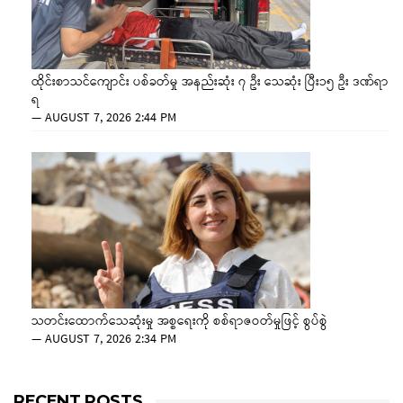
ထိုင်းစာသင်ကျောင်း ပစ်ခတ်မှု အနည်းဆုံး ၇ ဦး သေဆုံး ပြီး၁၅ ဦး ဒဏ်ရာ
ရ
—
AUGUST 7, 2026 2:44 PM
သတင်းထောက်သေဆုံးမှု အစ္စရေးကို စစ်ရာဇဝတ်မှုဖြင့် စွပ်စွဲ
—
AUGUST 7, 2026 2:34 PM
RECENT POSTS