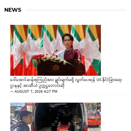
NEWS
ဒေါ်အောင်ဆန်းစုကြည်အား ချွင်းချက်မရှိ လွှတ်ပေးရန် US နိုင်ငံခြားရေး
ဌာနနှင့် အာဆီယံ ဥက္ကဋ္ဌတောင်းဆို
—
AUGUST 7, 2026 4:27 PM