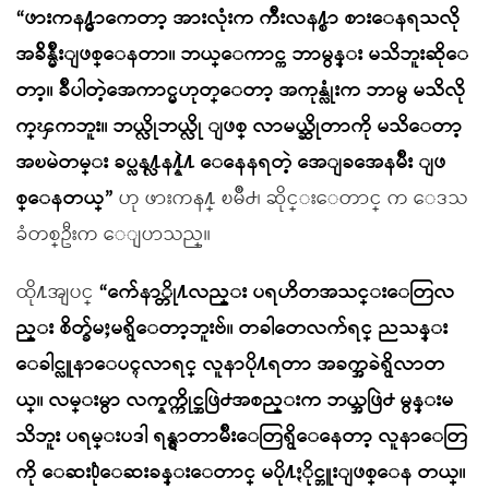
“ဖားကန႔္မွာကေတာ့ အားလုံးက က်ီးလန႔္စာ စားေနရသလို
အခ်ိန္မ်ိဳးျဖစ္ေနတာ။ ဘယ္ေကာင္က ဘာမွန္း မသိဘူးဆိုေ
တာ့။ ခ်ိဳပါတဲ့အေကာင္မဟုတ္ေတာ့ အကုန္လုံးက ဘာမွ မသိလို
က္ၾကဘူး။ ဘယ္လိုဘယ္လို ျဖစ္ လာမယ္ဆိုတာကို မသိေတာ့
အၿမဲတမ္း ခပ္လန႔္လန႔္နဲ႔ ေနေနရတဲ့ အေျခအေနမ်ိဳး ျဖ
စ္ေနတယ္”
ဟု ဖားကန႔္ ၿမိဳ႕၊ ဆိုင္းေတာင္ က ေဒသ
ခံတစ္ဦးက ေျပာသည္။
ထို႔အျပင္
“က်ေနာ္တို႔လည္း ပရဟိတအသင္းေတြလ
ည္း စိတ္ခ်မႈမရွိေတာ့ဘူးဗ်။ တခါတေလက်ရင္ ညသန္း
ေခါင္လူနာေပၚလာရင္ လူနာပို႔ရတာ အခက္အခဲရွိလာတ
ယ္။ လမ္းမွာ လက္နက္ကိုင္အဖြဲ႕အစည္းက ဘယ္အဖြဲ႕ မွန္းမ
သိဘူး ပရမ္းပဒါ ရန္ရွာတာမ်ိဳးေတြရွိေနေတာ့ လူနာေတြ
ကို ေဆး႐ုံေဆးခန္းေတာင္ မပို႔ႏိုင္ဘူးျဖစ္ေန တယ္။