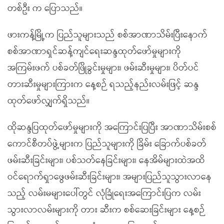
တစ်ဦး က ပြောသည်။
ဖားကန့်မြို့က ပြည်သူများသည် စစ်အာဏာသိမ်းပြီးနောက်
စစ်အာဏာရှင်ဆန့်ကျင်ရေးဆန္ဒထုတ်ဖော်မှုများကို
အကြမ်းဖက် ပစ်ခတ်ဖြိုခွင်းမှုများ၊ ဖမ်းဆီးမှုများ၊ ပိတ်ပင်
တားဆီးမှုများကြားက နေ့စဉ် ရသည့်နည်းလမ်းဖြင့် ဆန္ဒ
ထုတ်ဖော်လျှက်ရှိသည်။
ထိုဆန္ဒပြထုတ်ဖော်မှုများကို အကြောင်းပြပြီး အာဏာသိမ်းစစ်
ကောင်စီတပ်ဖွဲ့များက ပြည်သူများကို ခြိမ်း ခြောက်ပစ်ခတ်
ဖမ်းဆီးခြင်းများ၊ ပစ်သတ်နေခြင်းများ၊ နေအိမ်များထဲအထိ
ဝင်ရောက်ရှာဖွေဖမ်းဆီးခြင်းများ၊ အများပြည်သူသွားလာနေ
သည့် လမ်းမများပေါ်တွင် လုံခြုံရေးအကြောင်းပြက လမ်း
သွားလာလမ်းများကို တား ဆီးက စစ်ဆေးခြင်းများ နေ့စဉ်