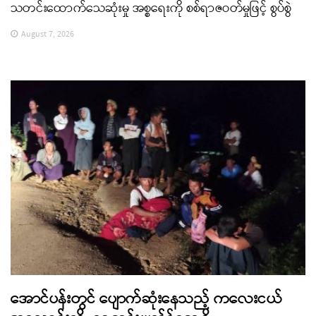
သတင်းထောက်သေဆုံးမှု အစ္စရေးကို စစ်ရာဇဝတ်မှုဖြင့် စွပ်စွဲ
August 7, 2026
အောင်ပန်းတွင် ပျောက်ဆုံးနေသည့် ကလေးငယ်