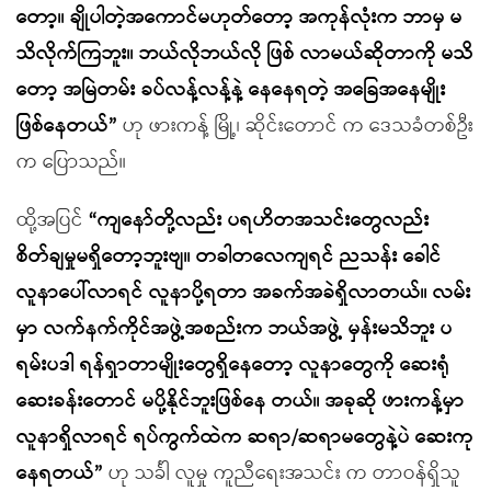
တော့။ ချိုပါတဲ့အကောင်မဟုတ်တော့ အကုန်လုံးက ဘာမှ မ
သိလိုက်ကြဘူး။ ဘယ်လိုဘယ်လို ဖြစ် လာမယ်ဆိုတာကို မသိ
တော့ အမြဲတမ်း ခပ်လန့်လန့်နဲ့ နေနေရတဲ့ အခြေအနေမျိုး
ဖြစ်နေတယ်”
ဟု ဖားကန့် မြို့၊ ဆိုင်းတောင် က ဒေသခံတစ်ဦး
က ပြောသည်။
ထို့အပြင်
“ကျနော်တို့လည်း ပရဟိတအသင်းတွေလည်း
စိတ်ချမှုမရှိတော့ဘူးဗျ။ တခါတလေကျရင် ညသန်း ခေါင်
လူနာပေါ်လာရင် လူနာပို့ရတာ အခက်အခဲရှိလာတယ်။ လမ်း
မှာ လက်နက်ကိုင်အဖွဲ့အစည်းက ဘယ်အဖွဲ့ မှန်းမသိဘူး ပ
ရမ်းပဒါ ရန်ရှာတာမျိုးတွေရှိနေတော့ လူနာတွေကို ဆေးရုံ
ဆေးခန်းတောင် မပို့နိုင်ဘူးဖြစ်နေ တယ်။ အခုဆို ဖားကန့်မှာ
လူနာရှိလာရင် ရပ်ကွက်ထဲက ဆရာ/ဆရာမတွေနဲ့ပဲ ဆေးကု
နေရတယ်”
ဟု သင်္ခါ လူမှု ကူညီရေးအသင်း က တာဝန်ရှိသူ