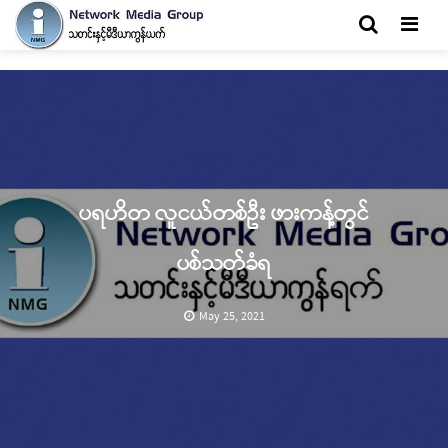
Men
ပရဟိတ လူငယ်တစ်ဦး ဖားကန့်တွင်
ပစ်သတ်ခံရ
May 25, 2021