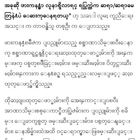
အခုဆို ဖားကန႔္မွာ လူနာရွိလာရင္ ရပ္ကြက္ထဲက ဆရာ/ဆရာမေ
တြနဲ႔ပဲ ေဆးကုေနရတယ္”
ဟု သခၤါ လူမႈ ကူညီေရး
အသင္း က တာဝန္ရွိသူ တစ္ဦး က ေျပာသည္။
ဖားကန႔္ၿမိဳ႕က ျပည္သူမ်ားသည္ စစ္အာဏာသိမ္းၿပီးေနာ
က္ စစ္အာဏာရွင္ဆန႔္က်င္ေရးဆႏၵထုတ္ေဖာ္မႈမ်ားကို အၾက
မ္းဖက္ ပစ္ခတ္ၿဖိဳခြင္းမႈမ်ား၊ ဖမ္းဆီးမႈမ်ား၊ ပိတ္ပင္တားဆီး
မႈမ်ားၾကားက ေန႔စဥ္ ရသည့္နည္းလမ္းျဖင့္ ဆႏၵ
ထုတ္ေဖာ္လွ်က္ရွိသည္။
ထိုဆႏၵျပထုတ္ေဖာ္မႈမ်ားကို အေၾကာင္းျပၿပီး
အာဏာသိမ္းစစ္ေကာင္စီတပ္ဖြဲ႕မ်ားက ျပည္သူမ်ားကို ၿခိ
မ္း ေျခာက္ပစ္ခတ္ ဖမ္းဆီးျခင္းမ်ား၊ ပစ္သတ္ေနျခင္း
မ်ား၊ ေနအိမ္မ်ားထဲအထိ ဝင္ေရာက္ရွာေဖြဖမ္းဆီးျခင္း