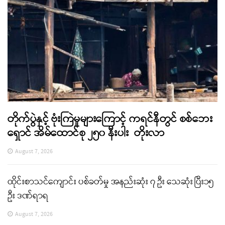
တိုက်ပွဲနှင့် ဗုံးကြဲမှုများကြောင့် ကရင်နီတွင် စစ်ဘေး
ရှောင် အိမ်ထောင်စု ၂၅၀ နီးပါး တိုးလာ
August 7, 2026
ထိုင်းစာသင်ကျောင်း ပစ်ခတ်မှု အနည်းဆုံး ၇ ဦး သေဆုံး ပြီး၁၅
ဦး ဒဏ်ရာရ
August 7, 2026