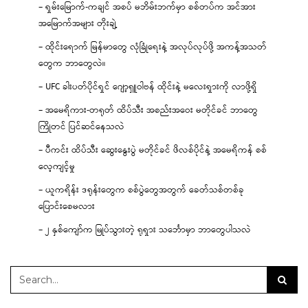
– ရှမ်းမြောက်-ကချင် အစပ် မဘိမ်းဘက်မှာ စစ်တပ်က အင်အား
အမြောက်အများ တိုးချဲ့
– ထိုင်းရောက် မြန်မာတွေ လုံခြုံရေးနဲ့ အလုပ်လုပ်ဖို့ အကန့်အသတ်
တွေက ဘာတွေလဲ။
– UFC ခါးပတ်ပိုင်ရှင် ဂျော့ရှူဝါဗန် ထိုင်းနဲ့ မလေးရှားကို လာဖို့ရှိ
– အမေရိကား-တရုတ် ထိပ်သီး အစည်းအဝေး မတိုင်ခင် ဘာတွေ
ကြိုတင် ပြင်ဆင်နေသလဲ
– ပီကင်း ထိပ်သီး ဆွေးနွေးပွဲ မတိုင်ခင် ဖိလစ်ပိုင်နဲ့ အမေရိကန် စစ်
လေ့ကျင့်မှု
– ယူကရိန်း ဒရုန်းတွေက စစ်ပွဲတွေအတွက် ခေတ်သစ်တစ်ခု
ပြောင်းစေမလား
– ၂ နှစ်ကျော်က မြုပ်သွားတဲ့ ရုရှား သင်္ဘောမှာ ဘာတွေပါသလဲ