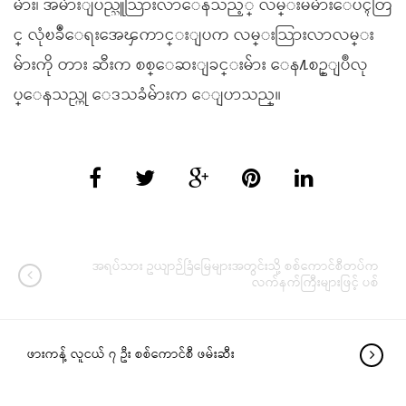
မ်ား၊ အမ်ားျပည္သူသြားလာေနသည့္ လမ္းမမ်ားေပၚတြ
င္ လုံၿခဳံေရးအေၾကာင္းျပက လမ္းသြားလာလမ္း
မ်ားကို တား ဆီးက စစ္ေဆးျခင္းမ်ား ေန႔စဥ္ျပဳလု
ပ္ေနသည္ဟု ေဒသခံမ်ားက ေျပာသည္။
အရပ်သား ဥယျာဉ်ခြံမြေများအတွင်းသို့ စစ်ကောင်စီတပ်က
လက်နက်ကြီးများဖြင့် ပစ်
ဖားကန့် လူငယ် ၇ ဦး စစ်ကောင်စီ ဖမ်းဆီး