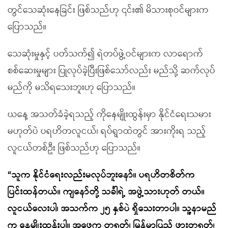
တွင်သေဆုံးနေခြင်း ဖြစ်သည်ဟု ၎င်း၏ မိသားစုဝင်များက
ပြောသည်။
သေဆုံးမှုနှင့် ပတ်သက်၍ ရဲတပ်ဖွဲ့ဝင်များက လာရောက်
စစ်ဆေးမှုများ ပြုလုပ်ခဲ့ပြီးဖြစ်သော်လည်း မည်သို့ ဆက်လုပ်
မည်ကို မသိရသေးဘူးဟု ပြောသည်။
ယနေ့ အသတ်ခံခဲ့ရသည့် ကိုနေမျိုးထွန်းမှာ နိုင်ငံရေးသမား
မဟုတ်ပဲ ပရဟိတလူငယ်၊ ရပ်ရွာထဲတွင် အားကိုးရ သည့်
လူငယ်တစ်ဦး ဖြစ်သည်ဟု ပြောသည်။
“သူက နိုင်ငံရေးလည်းမလုပ်ဘူးနော်။ ပရဟိတစိတ်က
ပြင်းထန်တယ်။ ကျနော်တို့ သင်္ခါရဲ့ အဖွဲ့သားဟုတ် တယ်။
လူငယ်လေးပါ၊ အသက်က ၂၅ နှစ်ပဲ ရှိသေးတာပါ။ သူ့နာမည်
က နေမျိုးထွန်းပါ။ အဖေက တရုတ်၊ မြန်မာပြည် ဖွားတရုတ်၊