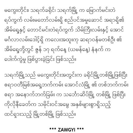
မကွေးတိုင်း၊ သရက်ခရိုင်၊ သရက်မြို့ က မြောက်မင်းတဲ
ရပ်ကွက် လမ်းမတော်လမ်းရှိ စည်ပင်အမှုဆောင် အရာရှိ၏
အိမ်ရှေ့နှင့် တောင်မင်းတဲရပ်ကွက် သိမ်ကြီးလမ်းနှင့် အောင်
မင်္ဂလာလမ်းဒေါင့်ရှိ ကလေးအထူးကု ဆရာဝန်မတစ်ဦး ၏
အိမ်ရှေ့တို့တွင် ဇွန် ၁၇ ရက်နေ့ (ယမန်နေ့) နံနက် က
ပေါက်ကွဲမှု ဖြစ်ပွားခဲ့ခြင်း ဖြစ်သည်။
သရက်မြို့သည် မကွေးတိုင်းအတွင်းက ခရိုင်မြို့တစ်မြို့ဖြစ်ပြီး
ဧရာဝတီမြစ်အရှေ့ဘက်ကမ်း အောင်လံမြို့ ၏ တစ်ဘက်ကမ်း
ဧရာ အနောက်ဘက်ခြမ်း က သင်္ဘောဆိပ်မြို့ တစ်မြို့ ဖြစ်ပြီး
ကိုလိုနီခေတ်က သမိုင်းဝင်အမွေ အနှစ်များစွာရှိသည့်
ထင်ရှားသည့် မြို့တစ်မြို့ ဖြစ်သည်။
*** ZAWGYI ***