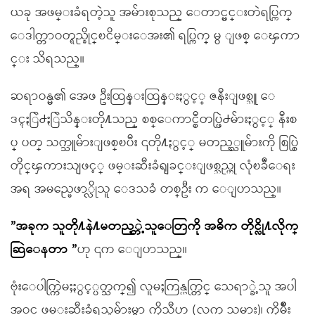
ယခု အဖမ္းခံရတဲ့သူ အမ်ားစုသည္ ေတာင္မင္းတဲရပ္ကြက္
ေဒါက္တာဝတ္ရည္ခိုင္ၿငိမ္းေအး၏ ရပ္ကြက္ မွ ျဖစ္ ေၾကာ
င္း သိရသည္။
ဆရာဝန္မ၏ အေဖ ဦးထြန္းထြန္းႏွင့္ ဇနီးျဖစ္သူ ေ
ဒၚႏြဲ႕ႏြဲသိန္းတို႔သည္ စစ္ေကာင္စီတပ္ဖြဲ႕မ်ားႏွင့္ နီးစ
ပ္ ပတ္ သက္သူမ်ားျဖစ္ၿပီး ၎တို႔ႏွင့္ မတည့္သူမ်ားကို စြပ္စြဲ
တိုင္ၾကားသျဖင့္ ဖမ္းဆီးခံရျခင္းျဖစ္သည္ဟု လုံၿခဳံေရး
အရ အမည္မေဖာ္လိုသူ ေဒသခံ တစ္ဦး က ေျပာသည္။
”အခုက သူတို႔နဲ႔မတည့္တဲ့သူေတြကို အဓိက တိုင္လို႔လိုက္
ဆြဲေနတာ ”
ဟု ၎က ေျပာသည္။
ဗုံးေပါက္ကြဲမႈႏွင့္ပတ္သက္၍ လူမႈကြန္ယက္တြင္ သေရာ္ခဲ့သူ အပါ
အဝင္ ဖမ္းဆီးခံရသူမ်ားမွာ ကိုသီဟ (လက္ သမား)၊ ကိုမ်ိဳး