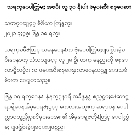
သရက္ေပါက္ကြဲမႈ အၿပီး လူ ၃၀ နီးပါး ဖမ္းဆီး စစ္ေဆး
သတင္းႏွင့္ မီဒီယာ ကြန္ရက္။
၂၀၂၁ ခုႏွစ္၊ ဇြန္လ ၁၈ ရက္။
သရက္ၿမိဳ႕တြင္ ယမန္ေန႔က ဗုံးေပါက္ကြဲမႈျဖစ္ပြားခဲ့ၿ
ပီးေနာက္ သံသယျဖင့္ လူ ၂၈ ဦး ထက္ မနည္းကို စစ္ေ
ကာင္စီတပ္မ်ား က ဖမ္းဆီးစစ္ေၾကာေနသည္ဟု ေဒသခံ
မ်ားက ေျပာသည္။
ဇြန္လ ၁၇ ရက္ေန႔ နံနက္၃နာရီ အခ်ိန္ခန႔္က စည္ပင္အမႈ႕ေဆာင္အ
ရာရွိေနအိမ္ေရွ႕ႏွင့္ ကေလးအထူးကု ဆရာဝန္ ေဒါ
က္တာဝတ္ရည္ခိုင္ၿငိမ္းေအး ၏ အိမ္ေရွ႕တို႔တြင္ ေပါက္ကြဲ
မႈ ျဖစ္ပြားခဲ့ျခင္းျဖစ္သည္။