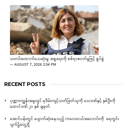
သတင်းထောက်သေဆုံးမှု အစ္စရေးကို စစ်ရာဇဝတ်မှုဖြင့် စွပ်စွဲ
—
AUGUST 7, 2026 2:34 PM
RECENT POSTS
ပုဏ္ဏားကျွန်းအမှုတွင် မုဒိမ်းကျင့်သတ်ဖြတ်သူကို သေဒဏ်နှင့် နှစ်ဦးကို
ထောင်ဒဏ် ၂၀ နှစ် ချမှတ်
အောင်ပန်းတွင် ပျောက်ဆုံးနေသည့် ကလေးငယ်အလောင်းကို ရေတွင်း
ပျက်၌တွေ့ရှိ