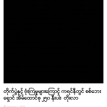
တိုက်ပွဲနှင့် ဗုံးကြဲမှုများကြောင့် ကရင်နီတွင် စစ်ဘေး
ရှောင် အိမ်ထောင်စု ၂၅၀ နီးပါး တိုးလာ
August 7, 2026