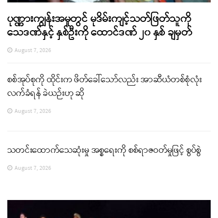
ပုဏ္ဏားကျွန်းအမှုတွင် မုဒိမ်းကျင့်သတ်ဖြတ်သူကို
သေဒဏ်နှင့် နှစ်ဦးကို ထောင်ဒဏ် ၂၀ နှစ် ချမှတ်
August 7, 2026
စစ်အုပ်စုကို ထိုင်းက ဖိတ်ခေါ်သော်လည်း အာဆီယံတစ်စုံလုံး
လက်ခံရန် ခဲယဉ်းဟု ဆို
August 7, 2026
သတင်းထောက်သေဆုံးမှု အစ္စရေးကို စစ်ရာဇဝတ်မှုဖြင့် စွပ်စွဲ
August 7, 2026