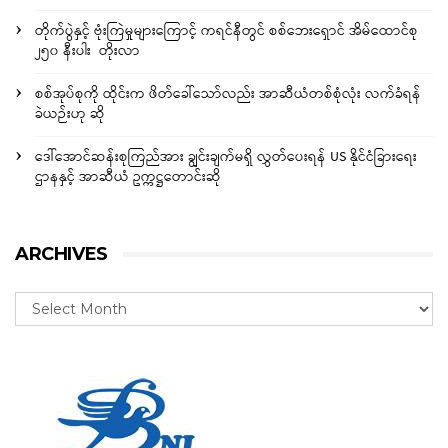
တိုက်ပွဲနှင့် ဗုံးကြဲမှုများကြောင့် ကရင်နီတွင် စစ်ဘေးရှောင် အိမ်ထောင်စု
၂၅၀ နီးပါး တိုးလာ
စစ်အုပ်စုကို ထိုင်းက ဖိတ်ခေါ်သော်လည်း အာဆီယံတစ်စုံလုံး လက်ခံရန်
ခဲယဉ်းဟု ဆို
ဒေါ်အောင်ဆန်းစုကြည်အား ချွင်းချက်မရှိ လွှတ်ပေးရန် US နိုင်ငံခြားရေး
ဌာနနှင့် အာဆီယံ ဥက္ကဋ္ဌတောင်းဆို
ARCHIVES