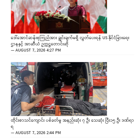
ဒေါ်အောင်ဆန်းစုကြည်အား ချွင်းချက်မရှိ လွှတ်ပေးရန် US နိုင်ငံခြားရေး
ဌာနနှင့် အာဆီယံ ဥက္ကဋ္ဌတောင်းဆို
—
AUGUST 7, 2026 4:27 PM
ထိုင်းစာသင်ကျောင်း ပစ်ခတ်မှု အနည်းဆုံး ၇ ဦး သေဆုံး ပြီး၁၅ ဦး ဒဏ်ရာ
ရ
—
AUGUST 7, 2026 2:44 PM