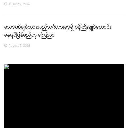
August 7, 2026
သေဒဏ်ချခံထားသည့်ဘင်္ဂလားဒေ့ရှ် ဝန်ကြီးချုပ်ဟောင်း
နေရပ်ပြန်မည်ဟု ကြေညာ
August 7, 2026