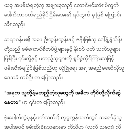
ယခု အဖမ်းခံရတဲ့သူ အများစုသည် တောင်မင်းတဲရပ်ကွက်
ဒေါက်တာဝတ်ရည်ခိုင်ငြိမ်းအေး၏ ရပ်ကွက် မှ ဖြစ် ကြောင်း
သိရသည်။
ဆရာဝန်မ၏ အဖေ ဦးထွန်းထွန်းနှင့် ဇနီးဖြစ်သူ ဒေါ်နွဲ့နွဲသိန်း
တို့သည် စစ်ကောင်စီတပ်ဖွဲ့များနှင့် နီးစပ် ပတ် သက်သူများ
ဖြစ်ပြီး ၎င်းတို့နှင့် မတည့်သူများကို စွပ်စွဲတိုင်ကြားသဖြင့်
ဖမ်းဆီးခံရခြင်းဖြစ်သည်ဟု လုံခြုံရေး အရ အမည်မဖော်လိုသူ
ဒေသခံ တစ်ဦး က ပြောသည်။
”အခုက သူတို့နဲ့မတည့်တဲ့သူတွေကို အဓိက တိုင်လို့လိုက်ဆွဲ
နေတာ”
ဟု ၎င်းက ပြောသည်။
ဗုံးပေါက်ကွဲမှုနှင့်ပတ်သက်၍ လူမှုကွန်ယက်တွင် သရော်ခဲ့သူ
အပါအဝင် ဖမ်းဆီးခံရသူများမှာ ကိုသီဟ (လက် သမား)၊ ကို