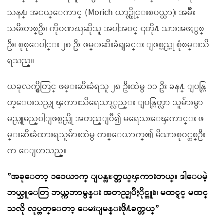
သန႔္၊ အငယ္ေကာင္ (Morich ယာဥ္လိုင္းစပယ္ယာ)၊ အမ်ိဳး
သမီးတစ္ဦး၊ ကိုဝဏၰဆိုသူ အပါအဝင္ ၎တို႔ သားအဖႏွစ္
ဦး၊ စုစုေပါင္း ၂၈ ဦး ဖမ္းဆီးခံရျခင္း ျဖစ္သည္ဟု စုံစမ္းသိ
ရသည္။
ယခုလက္ရွိတြင္ ဖမ္းဆီးခံရသူ ၂၈ ဦးထဲမွ ၁၁ ဦး ခန႔္ ျပန္လြ
တ္ေပးသည္ဟု ၾကားသိရေသာ္လည္း ျပန္လြတ္လာ သူမ်ားမွာ
မည္သူမည္ဝါျဖစ္သည္ကို အတည္ျပဳ၍ မရေသးေၾကာင္း ဖ
မ္းဆီးခံထားရသူမ်ားထဲမွ တစ္ေယာက္၏ မိသားစုဝင္တစ္ဦး
က ေျပာသည္။
”အခုေတာ့ ၁၁ေယာက္ ျပန္လႊတ္တယ္ၾကားတယ္။ ဒါေပမဲ့
ဘယ္သူေတြ ဘယ္ကဘာမွန္း အတည္မျပဳႏိုင္ဘူး။ မထင္ရင္ မထင္
သလို လုပ္တတ္ေတာ့ ေမးျမန္းဖို႔ခက္တယ္”