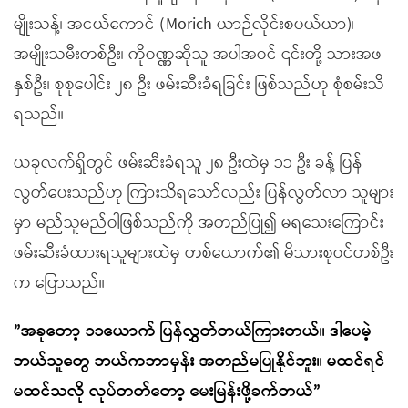
မျိုးသန့်၊ အငယ်ကောင် (Morich ယာဉ်လိုင်းစပယ်ယာ)၊
အမျိုးသမီးတစ်ဦး၊ ကိုဝဏ္ဏဆိုသူ အပါအဝင် ၎င်းတို့ သားအဖ
နှစ်ဦး၊ စုစုပေါင်း ၂၈ ဦး ဖမ်းဆီးခံရခြင်း ဖြစ်သည်ဟု စုံစမ်းသိ
ရသည်။
ယခုလက်ရှိတွင် ဖမ်းဆီးခံရသူ ၂၈ ဦးထဲမှ ၁၁ ဦး ခန့် ပြန်
လွတ်ပေးသည်ဟု ကြားသိရသော်လည်း ပြန်လွတ်လာ သူများ
မှာ မည်သူမည်ဝါဖြစ်သည်ကို အတည်ပြု၍ မရသေးကြောင်း
ဖမ်းဆီးခံထားရသူများထဲမှ တစ်ယောက်၏ မိသားစုဝင်တစ်ဦး
က ပြောသည်။
”အခုတော့ ၁၁ယောက် ပြန်လွှတ်တယ်ကြားတယ်။ ဒါပေမဲ့
ဘယ်သူတွေ ဘယ်ကဘာမှန်း အတည်မပြုနိုင်ဘူး။ မထင်ရင်
မထင်သလို လုပ်တတ်တော့ မေးမြန်းဖို့ခက်တယ်”