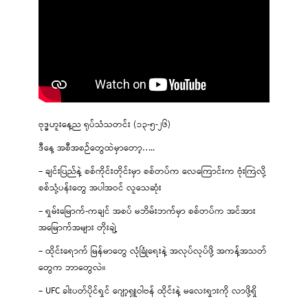
ဗုဒ္ဓဟူးနေ့ည ရုပ်သံသတင်း (၁၃-၅-၂၆)
ဒီနေ့ အစီအစဉ်တွေထဲမှာတော့…..
– ချင်းပြည်နဲ့ စစ်ကိုင်းတိုင်းမှာ စစ်တပ်က လေကြောင်းက ဗုံးကြဲလို့
စစ်သုံ့ပန်းတွေ အပါအဝင် လူသေဆုံး
– ရှမ်းမြောက်-ကချင် အစပ် မဘိမ်းဘက်မှာ စစ်တပ်က အင်အား
အမြောက်အများ တိုးချဲ့
– ထိုင်းရောက် မြန်မာတွေ လုံခြုံရေးနဲ့ အလုပ်လုပ်ဖို့ အကန့်အသတ်
တွေက ဘာတွေလဲ။
– UFC ခါးပတ်ပိုင်ရှင် ဂျော့ရှူဝါဗန် ထိုင်းနဲ့ မလေးရှားကို လာဖို့ရှိ