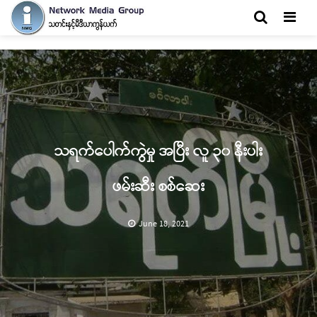
Men
သရက်ပေါက်ကွဲမှု အပြီး လူ ၃၀ နီးပါး
ဖမ်းဆီး စစ်ဆေး
June 18, 2021