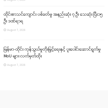
ထိုင်းစာသင်ကျောင်း ပစ်ခတ်မှု အနည်းဆုံး ၇ ဦး သေဆုံး ပြီး၁၅
ဦး ဒဏ်ရာရ
August 7, 2026
မြန်မာ-ထိုင်း ကုန်သွယ်မှုတိုးမြှင့်ရေးနှင့် ပူးပေါင်းဆောင်ရွက်မှု
MoU များ လက်မှတ်ထိုး
August 7, 2026