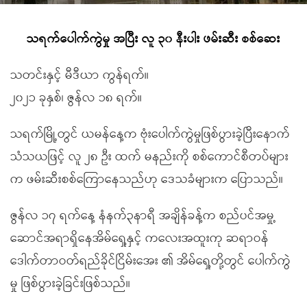
သရက်ပေါက်ကွဲမှု အပြီး လူ ၃၀ နီးပါး ဖမ်းဆီး စစ်ဆေး
သတင်းနှင့် မီဒီယာ ကွန်ရက်။
၂၀၂၁ ခုနှစ်၊ ဇွန်လ ၁၈ ရက်။
သရက်မြို့တွင် ယမန်နေ့က ဗုံးပေါက်ကွဲမှုဖြစ်ပွားခဲ့ပြီးနောက်
သံသယဖြင့် လူ ၂၈ ဦး ထက် မနည်းကို စစ်ကောင်စီတပ်များ
က ဖမ်းဆီးစစ်ကြောနေသည်ဟု ဒေသခံများက ပြောသည်။
ဇွန်လ ၁၇ ရက်နေ့ နံနက်၃နာရီ အချိန်ခန့်က စည်ပင်အမှု့
ဆောင်အရာရှိနေအိမ်ရှေ့နှင့် ကလေးအထူးကု ဆရာဝန်
ဒေါက်တာဝတ်ရည်ခိုင်ငြိမ်းအေး ၏ အိမ်ရှေ့တို့တွင် ပေါက်ကွဲ
မှု ဖြစ်ပွားခဲ့ခြင်းဖြစ်သည်။