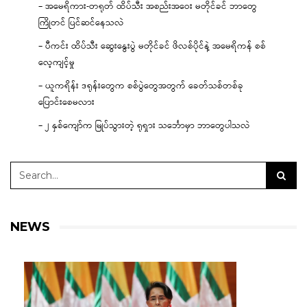
– အမေရိကား-တရုတ် ထိပ်သီး အစည်းအဝေး မတိုင်ခင် ဘာတွေ
ကြိုတင် ပြင်ဆင်နေသလဲ
– ပီကင်း ထိပ်သီး ဆွေးနွေးပွဲ မတိုင်ခင် ဖိလစ်ပိုင်နဲ့ အမေရိကန် စစ်
လေ့ကျင့်မှု
– ယူကရိန်း ဒရုန်းတွေက စစ်ပွဲတွေအတွက် ခေတ်သစ်တစ်ခု
ပြောင်းစေမလား
– ၂ နှစ်ကျော်က မြုပ်သွားတဲ့ ရုရှား သင်္ဘောမှာ ဘာတွေပါသလဲ
NEWS