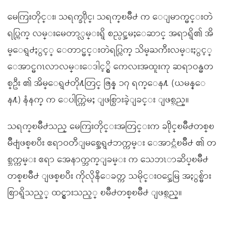
မေကြးတိုင္း၊ သရက္ခ႐ိုင္၊ သရက္ၿမိဳ႕ က ေျမာက္မင္းတဲ
ရပ္ကြက္ လမ္းမေတာ္လမ္းရွိ စည္ပင္အမႈေဆာင္ အရာရွိ၏ အိ
မ္ေရွ႕ႏွင့္ ေတာင္မင္းတဲရပ္ကြက္ သိမ္ႀကီးလမ္းႏွင့္
ေအာင္မဂၤလာလမ္းေဒါင့္ရွိ ကေလးအထူးကု ဆရာဝန္မတ
စ္ဦး ၏ အိမ္ေရွ႕တို႔တြင္ ဇြန္ ၁၇ ရက္ေန႔ (ယမန္ေ
န႔) နံနက္ က ေပါက္ကြဲမႈ ျဖစ္ပြားခဲ့ျခင္း ျဖစ္သည္။
သရက္ၿမိဳ႕သည္ မေကြးတိုင္းအတြင္းက ခ႐ိုင္ၿမိဳ႕တစ္ၿ
မိဳ႕ျဖစ္ၿပီး ဧရာဝတီျမစ္အေရွ႕ဘက္ကမ္း ေအာင္လံၿမိဳ႕ ၏ တ
စ္ဘက္ကမ္း ဧရာ အေနာက္ဘက္ျခမ္း က သေဘၤာဆိပ္ၿမိဳ႕
တစ္ၿမိဳ႕ ျဖစ္ၿပီး ကိုလိုနီေခတ္က သမိုင္းဝင္အေမြ အႏွစ္မ်ား
စြာရွိသည့္ ထင္ရွားသည့္ ၿမိဳ႕တစ္ၿမိဳ႕ ျဖစ္သည္။