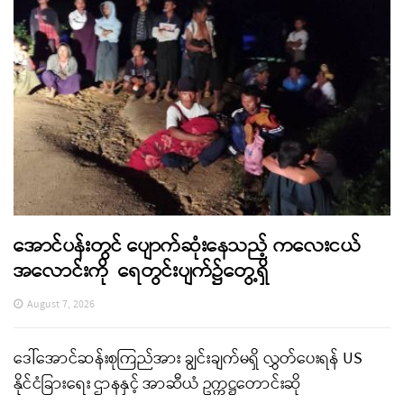
အောင်ပန်းတွင် ပျောက်ဆုံးနေသည့် ကလေးငယ်
အလောင်းကို ရေတွင်းပျက်၌တွေ့ရှိ
August 7, 2026
ဒေါ်အောင်ဆန်းစုကြည်အား ချွင်းချက်မရှိ လွှတ်ပေးရန် US
နိုင်ငံခြားရေး ဌာနနှင့် အာဆီယံ ဥက္ကဋ္ဌတောင်းဆို