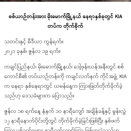
စစ်ယာဉ်တန်းအား မိုးမောက်မြို့နယ် နေရာနှစ်ခုတွင် KIA
တပ်က တိုက်ခိုက်
သတင်းနှင့် မီဒီယာ ကွန်ရက်။
၂၀၂၁ ခုနှစ်၊ ဇွန်လ ၁၉ ရက်။
ကချင်ပြည်နယ်၊ မိုးမောက်မြို့နယ်၊ ဒေါ့ဖုန်းယန်အနီးတွင် စစ်
ကောင်စီ၏ တပ်ယာဉ်တန်းကို ကချင်လက်နက် ကိုင်အဖွဲ့ KIA
က နေရာ နှစ်နေရာတွင် ယမန်နေ့က ကြားဖြတ်တိုက်ခိုက်ခဲ့
သည်ဟု ဒေသခံများက ပြောသည်။
ဇွန်လ ၁၈ ရက်နေ့ နံနက် ၁၀ နာရီကျော် အချိန်ခန့်နှင့် မွန်းလွှဲ
၁၂ နာရီနောက်ပိုင်းတို့တွင် တိုက်ခိုက်ခဲ့ခြင်းဖြစ်ပြီး နှစ်ဖက်
ကြား ပစ်ခတ်မှုများ နာရီဝက်ကျော်ကြာ ဖြစ်ပွားခဲ့သည်ဟု