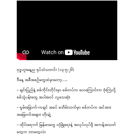
ဗုဒ္ဓဟူးနေ့ည ရုပ်သံသတင်း (၁၃-၅-၂၆)
ဒီနေ့ အစီအစဉ်တွေထဲမှာတော့…..
– ချင်းပြည်နဲ့ စစ်ကိုင်းတိုင်းမှာ စစ်တပ်က လေကြောင်းက ဗုံးကြဲလို့
စစ်သုံ့ပန်းတွေ အပါအဝင် လူသေဆုံး
– ရှမ်းမြောက်-ကချင် အစပ် မဘိမ်းဘက်မှာ စစ်တပ်က အင်အား
အမြောက်အများ တိုးချဲ့
– ထိုင်းရောက် မြန်မာတွေ လုံခြုံရေးနဲ့ အလုပ်လုပ်ဖို့ အကန့်အသတ်
တွေက ဘာတွေလဲ။