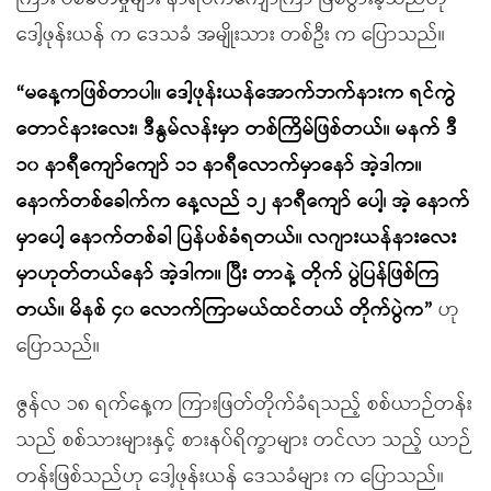
ဒေါ့ဖုန်းယန် က ဒေသခံ အမျိုးသား တစ်ဦး က ပြောသည်။
“မနေ့ကဖြစ်တာပါ။ ဒေါ့ဖုန်းယန်အောက်ဘက်နားက ရင်ကွဲ
တောင်နားလေး၊ ဒီနွမ်လန်းမှာ တစ်ကြိမ်ဖြစ်တယ်။ မနက် ဒီ
၁၀ နာရီကျော်ကျော် ၁၁ နာရီလောက်မှာနော် အဲ့ဒါက။
နောက်တစ်ခေါက်က နေ့လည် ၁၂ နာရီကျော် ပေါ့၊ အဲ့ နောက်
မှာပေါ့ နောက်တစ်ခါ ပြန်ပစ်ခံရတယ်။ လဂျားယန်နားလေး
မှာဟုတ်တယ်နော် အဲ့ဒါက။ ပြီး တာနဲ့ တိုက် ပွဲပြန်ဖြစ်ကြ
တယ်။ မိနစ် ၄၀ လောက်ကြာမယ်ထင်တယ် တိုက်ပွဲက”
ဟု
ပြောသည်။
ဇွန်လ ၁၈ ရက်နေ့က ကြားဖြတ်တိုက်ခံရသည့် စစ်ယာဉ်တန်း
သည် စစ်သားများနှင့် စားနပ်ရိက္ခာများ တင်လာ သည့် ယာဉ်
တန်းဖြစ်သည်ဟု ဒေါ့ဖုန်းယန် ဒေသခံများ က ပြောသည်။