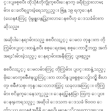
င္းျဖစ္ၿပီး ထိုသို႔တိုက္ခိုက္ၿပီးေနာက္ ခရီးသြားလာမႈ
မ်ား ေခတၱရပ္နားခဲ့ရေသာ္လည္း ဇြန္လ ၁၉ ရက္ေန႔
(ယေန႔)တြင္ ပုံမွန္ျပန္လည္သြားလာေနၿပီဟု ေဒသခံမ်ားက
ဆိုသည္။
အဆိုပါေနရာမ်ားသည္ ဧၿပီလႏွင့္ ေမလ တုန္းက တို
က္ပြဲမ်ားျပင္းထန္ခဲ့ၿပီး စစ္ေရးအရ စစ္ေကာင္စီဘက္က အက်
အရႈံးမ်ားခဲ့သည့္ ေနရာမ်ားအနီးတြင္ ျဖစ္သည္။
ဧၿပီလႏွင့္ ေမလမ်ားတြင္ တိုက္ပြဲမ်ား ျပင္းထန္ခဲ့သည့္
မိုးေမာက္ၿမိဳ႕နယ္အတြင္းက တာပိန္ျဖစ္တစ္ေလွ်ာက္ရွိ စီးဟ
တ္၊ ၿမိဳ႕သစ္၊ ကုန္းေလာဘက္တြင္ ယခုလအတြင္း တိုက္ပြဲ
မ်ား ၿငိမ္သက္ေနေသာ္လည္း ေနရပ္စြန႔္ခြာ ထြက္ ေျပး
ေနၾကရသည့္ အဆိုပါ ေဒသက ေဒသခံ ၆၀၀၀ ေ
က်ာ္မွယ ယေန႔အခ်ိန္ထိ ေနရပ္ကို မျပန္ႏိုင္ၾကေသးေပ။