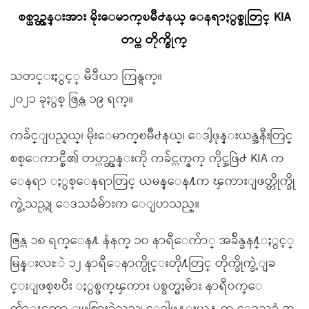
စစ္ယာဥ္တန္းအား မိုးေမာက္ၿမိဳ႕နယ္ ေနရာႏွစ္ခုတြင္ KIA
တပ္က တိုက္ခိုက္
သတင္းႏွင့္ မီဒီယာ ကြန္ရက္။
၂၀၂၁ ခုႏွစ္ ဇြန္လ ၁၉ ရက္။
ကခ်င္ျပည္နယ္၊ မိုးေမာက္ၿမိဳ႕နယ္၊ ေဒါ့ဖုန္းယန္အနီးတြင္
စစ္ေကာင္စီ၏ တပ္ယာဥ္တန္းကို ကခ်င္လက္နက္ ကိုင္အဖြဲ႕ KIA က
ေနရာ ႏွစ္ေနရာတြင္ ယမန္ေန႔က ၾကားျဖတ္တိုက္ခို
က္ခဲ့သည္ဟု ေဒသခံမ်ားက ေျပာသည္။
ဇြန္လ ၁၈ ရက္ေန႔ နံနက္ ၁၀ နာရီေက်ာ္ အခ်ိန္ခန႔္ႏွင့္
မြန္းလႊဲ ၁၂ နာရီေနာက္ပိုင္းတို႔တြင္ တိုက္ခိုက္ခဲ့ျခ
င္းျဖစ္ၿပီး ႏွစ္ဖက္ၾကား ပစ္ခတ္မႈမ်ား နာရီဝက္ေ