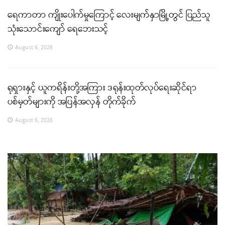
ရေကာတာ ကျိုးပေါက်မှုကြောင့် လေးမျက်နှာမြို့တွင် ပြည်သူ
သုံးသောင်းကျော် ရေဘေးသင့်
August 6, 2026
ရုရှားနှင့် ယူကရိန်းတို့အကြား ဒရုန်းထုတ်လုပ်ရေးဆိုင်ရာ
ပစ်မှတ်များကို အပြန်အလှန် တိုက်ခိုက်
August 6, 2026