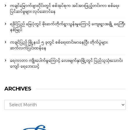
ကချင်မြောက်ဖျားပိုင်းတွင် စစ်အုပ်စုက အင်အားဖြည့်တင်းကာ စစ်ရေး
ပြင်ဆင်မှုများ လုပ်ဆောင်နေ
ရခိုင်ပြည် မြေပုံတွင် မိုးဆက်တိုက်ရွာသွန်းမှုကြောင့် ကျေးရွာအချို့ ရေကြီး
နစ်မြုပ်
ကချင်ပြည် မြို့နယ် ၅ ခုတွင် စစ်ရေးတင်းမာနေပြီး တိုက်ပွဲများ
ဆက်လက်ပြင်းထန်နေ
ရေကာတာ ကျိုးပေါက်မှုကြောင့် လေးမျက်နှာမြို့တွင် ပြည်သူသုံးသောင်း
ကျော် ရေဘေးသင့်
ARCHIVES