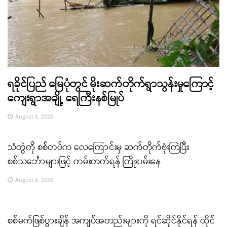
ရခိုင်ပြည် မြေပုံတွင် မိုးဆက်တိုက်ရွာသွန်းမှုကြောင့်
ကျေးရွာအချို့ ရေကြီးနစ်မြုပ်
August 6, 2026
သံတွဲကို စစ်တပ်က လေကြောင်းမှ ဆက်တိုက်ဗုံးကြဲပြီး
စစ်သင်္ဘောများဖြင့် ကမ်းတက်ရန် ကြိုးပမ်းနေ
August 6, 2026
စစ်မက်ဖြစ်ပွားချိန် အကျပ်အတည်းများကို ရင်ဆိုင်နိုင်ရန် ထိုင်