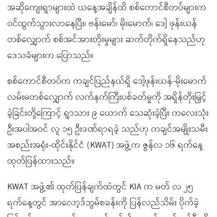
အဆိုကျေးရွာများထဲ ယနေ့အချိန်ထိ စစ်ကောင်စီတပ်များက
ဝင်ထွက်သွားလာနေပြီး၊ ဗန်းမော်၊ မိုးမောက်၊ ဒေါ့ ဖုန်းယန်
တစ်လျှောက် စစ်အင်အားတိုးမှုများ ဆက်တိုက်ရှိနေသည်ဟု
ဒေသခံများက ပြောသည်။
စစ်ကောင်စီတပ်က ကချင်ပြည်နယ်ရှိ ဒေါ့ဖုန်းယန်-မိုးမောက်
လမ်းမတစ်လျှောက် လက်နက်ကြီးပစ်ခတ်မှုကို အရှိန်တိုးမြှင့်
ခဲ့ခြင်းတို့ကြောင့် ရွာသား ၉ ယောက် သေဆုံးခဲ့ပြီး ကလေးသုံး
ဦးအပါအဝင် လူ ၁၅ ဦးဒဏ်ရာရခဲ့ သည်ဟု ကချင်အမျိုးသမီး
အစည်းအရုံး-ထိုင်းနိုင်ငံ (KWAT) အဖွဲ့က ဇွန်လ ၁၆ ရက်နေ့
ထုတ်ပြန်ထားသည်။
KWAT အဖွဲ့၏ ထုတ်ပြန်ချက်ထဲတွင် KIA က မတ် လ ၂၅
ရက်နေ့တွင် အာလော့ဒ်ဘွမ်စခန်းကို ပြန်လည်သိမ်း ပိုက်ခဲ့