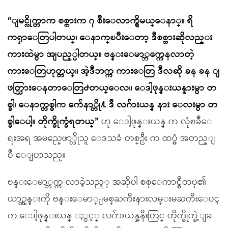
“ျမင္လိုက္တာက စစ္ကားက ၇ စီးေလာက္ရွိမယ္ေနာ္။ ရိ
ကၡာေတြပါတယ္၊ ေနာက္ၿပီးေတာ့ ဒီစစ္သားဆိုလည္း
ကားထဲမွာ အျပည့္ပါတယ္။ ဗန္းေမာ္ဘက္ကေနလာတဲ့
ကားေတြဟုတ္တယ္။ အဲ့ဒီဘက္က ကားေတြ ဒီလဆို ခန ခန ျ
ဖတ္သြားေနတာေတြ႕တယ္ေလ။ ေဒါ့ဖုန္းယန္နားမွာ တ
စ္ခါ၊ ေနာက္တစ္ခါက က်ေနာ္တို႔ ဒီ လဂ်ားယန္ နား ေလးမွာ တ
စ္ခါေပါ့။ တိုက္ခိုက္ခံရတယ္”
ဟု ေဒါ့ဖုန္းယန္ က လုံၿခဳံေ
ရးအရ အမည္မေဖာ္လိုသူ ေဒသခံ တစ္ဦး က ထပ္မံ အတည္ျ
ပဳ ေျပာသည္။
ဗန္းေမာ္ဘက္က လာခဲ့သည့္ အဆိုပါ စစ္ေကာင္စီတပ္၏
ယာဥ္တန္းကို ဗန္းေမာ္-ျမစ္ႀကီးနားလမ္းမႀကီးေပၚ
က ေဒါ့ဖုန္းယန္ ႏွင့္ လဂ်ားယန္အနီးတြင္ တိုက္ခိုက္ခဲ့ျခ