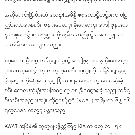
အဆိုေက်း႐ြာမ်ားထဲ ယေန႔အခ်ိန္ထိ စစ္ေကာင္စီတပ္မ်ားက ဝင္ထြ
က္သြားလာေနၿပီး၊ ဗန္းေမာ္၊ မိုးေမာက္၊ ေဒါ့ ဖုန္းယ
န္ တစ္ေလွ်ာက္ စစ္အင္အားတိုးမႈမ်ား ဆက္တိုက္ရွိေနသည္ဟု ေ
ဒသခံမ်ားက ေျပာသည္။
စစ္ေကာင္စီတပ္က ကခ်င္ျပည္နယ္ရွိ ေဒါ့ဖုန္းယန္-မိုးေမာက္လ
မ္းမတစ္ေလွ်ာက္ လက္နက္ႀကီးပစ္ခတ္မႈကို အရွိန္တိုးျမႇင့္
ခဲ့ျခင္းတို႔ေၾကာင့္ ႐ြာသား ၉ ေယာက္ ေသဆုံးခဲ့
ၿပီး ကေလးသုံးဦးအပါအဝင္ လူ ၁၅ ဦးဒဏ္ရာရခဲ့ သည္ဟု ကခ်င္အ
မ်ိဳးသမီးအစည္းအ႐ုံး-ထိုင္းႏိုင္ငံ (KWAT) အဖြဲ႕က ဇြန္လ ၁၆
ရက္ေန႔ ထုတ္ျပန္ထားသည္။
KWAT အဖြဲ႕၏ ထုတ္ျပန္ခ်က္ထဲတြင္ KIA က မတ္ လ ၂၅ ရ