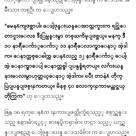
က်ာ္ၾကာ ျဖစ္ပြားခဲ့သည္ဟု ေဒါ့ဖုန္းယန္ က ေဒသခံ အ
မ်ိဳးသား တစ္ဦး က ေျပာသည္။
“မေန႔ကျဖစ္တာပါ။ ေဒါ့ဖုန္းယန္ေအာက္ဘက္နားက ရင္ကြဲေ
တာင္နားေလး၊ ဒီႏြမ္လန္းမွာ တစ္ႀကိမ္ျဖစ္တယ္။ မနက္ ဒီ
၁၀ နာရီေက်ာ္ေက်ာ္ ၁၁ နာရီေလာက္မွာေနာ္ အဲ့ဒါ
က။ ေနာက္တစ္ေခါက္က ေန႔လည္ ၁၂ နာရီေက်ာ္ ေပါ့၊
အဲ့ ေနာက္မွာေပါ့ ေနာက္တစ္ခါ ျပန္ပစ္ခံရတယ္။ လဂ်ားယန္
နားေလးမွာဟုတ္တယ္ေနာ္ အဲ့ဒါက။ ၿပီး တာနဲ႔ တိုက္
ပြဲျပန္ျဖစ္ၾကတယ္။ မိနစ္ ၄၀ ေလာက္ၾကာမယ္ထင္တယ္
တိုက္ပြဲက”
ဟု ေျပာသည္။
ဇြန္လ ၁၈ ရက္ေန႔က ၾကားျဖတ္တိုက္ခံရသည့္ စစ္ယာဥ္တန္း
သည္ စစ္သားမ်ားႏွင့္ စားနပ္ရိကၡာမ်ား တင္လာ သည့္ ယာဥ္တ
န္းျဖစ္သည္ဟု ေဒါ့ဖုန္းယန္ ေဒသခံမ်ား က ေျပာသည္။