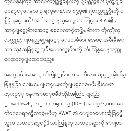
က္ေန႔တြင္ အာေလာ့ဒ္ဘြမ္စခန္းကို ျပန္လည္သိမ္း ပိုက္ခဲ့ျခ
င္းႏွင့္ေမလ ၃ ရက္ေန႔က စစ္တပ္၏ ရဟတ္ယာဥ္တစ္စီးကို ပ
စ္ခ်ခဲ့ျခင္းတို႔အပါအဝင္ နယ္ေျမအတြင္း KIA ၏ ေ
အာင္ျမင္မႈမ်ားအေပၚ စစ္ေကာင္စီတပ္ဖြဲ႕မ်ားက တိုက္႐ိုက္
လက္တုန႔္ ျပန္သည့္အေနျဖင့္ ေဒသခံမ်ား အေပၚ အမ်ိဳးမ်ိဳးေ
သာ လူ႔အခြင့္အေရးခ်ိဳးေဖာက္မႈမ်ားကို က်ဴးလြန္ေနသည္ဟု
ေထာက္ျပထားသည္။
အရပ္သားမ်ားအေပၚ တိုက္ခိုက္မႈမ်ားက ႀကီးမားသည့္ အိုးအိမ္
စြန႔္ခြာ ေ႐ႊ႕ေျပာင္းမႈကိုျဖစ္ေစၿပီး မိုးေမာ
က္ႏွင့္ ဗန္းေမာ္ၿမိဳ႕တို႔အတြင္ ျပည္တြ
င္းေ႐ႊ႕ေျပာင္းဒုကၡသည္ (IDPs) အသစ္ ၆,၀၀၀ ေ
က်ာ္ေရာက္ရွိလာခဲ့ၿပီဟု KWAT ၏ ေျပာေရးဆိုခြင့္ရွိ
သူက သတင္းႏွင့္မီဒီယာကြန္ရက္ သတင္းဌာကို ေျပာ