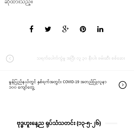
ဆိုထားသည္။
သရက်ပေါက်ကွဲမှု အပြီး လူ ၃၀ နီးပါး ဖမ်းဆီး စစ်ဆေး
မွန်ပြည်နယ်တွင် နှစ်ရက်အတွင်း COVID-19 အတည်ပြုလူနာ
၁၀၀ ကျော်တွေ့
ဗုဒ္ဓဟူးနေ့ည ရုပ်သံသတင်း (၁၃-၅-၂၆)