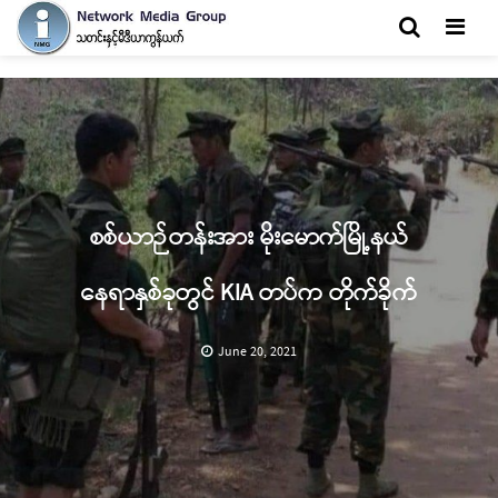
Men
စစ်ယာဉ်တန်းအား မိုးမောက်မြို့နယ်
နေရာနှစ်ခုတွင် KIA တပ်က တိုက်ခိုက်
June 20, 2021