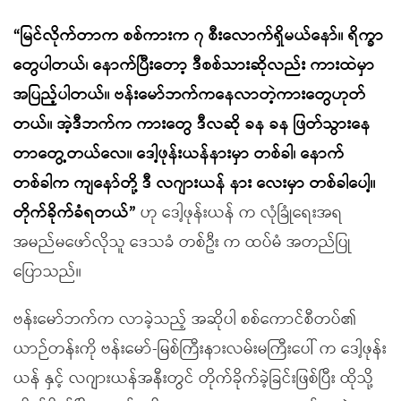
“မြင်လိုက်တာက စစ်ကားက ၇ စီးလောက်ရှိမယ်နော်။ ရိက္ခာ
တွေပါတယ်၊ နောက်ပြီးတော့ ဒီစစ်သားဆိုလည်း ကားထဲမှာ
အပြည့်ပါတယ်။ ဗန်းမော်ဘက်ကနေလာတဲ့ကားတွေဟုတ်
တယ်။ အဲ့ဒီဘက်က ကားတွေ ဒီလဆို ခန ခန ဖြတ်သွားနေ
တာတွေ့တယ်လေ။ ဒေါ့ဖုန်းယန်နားမှာ တစ်ခါ၊ နောက်
တစ်ခါက ကျနော်တို့ ဒီ လဂျားယန် နား လေးမှာ တစ်ခါပေါ့။
တိုက်ခိုက်ခံရတယ်”
ဟု ဒေါ့ဖုန်းယန် က လုံခြုံရေးအရ
အမည်မဖော်လိုသူ ဒေသခံ တစ်ဦး က ထပ်မံ အတည်ပြု
ပြောသည်။
ဗန်းမော်ဘက်က လာခဲ့သည့် အဆိုပါ စစ်ကောင်စီတပ်၏
ယာဉ်တန်းကို ဗန်းမော်-မြစ်ကြီးနားလမ်းမကြီးပေါ် က ဒေါ့ဖုန်း
ယန် နှင့် လဂျားယန်အနီးတွင် တိုက်ခိုက်ခဲ့ခြင်းဖြစ်ပြီး ထိုသို့