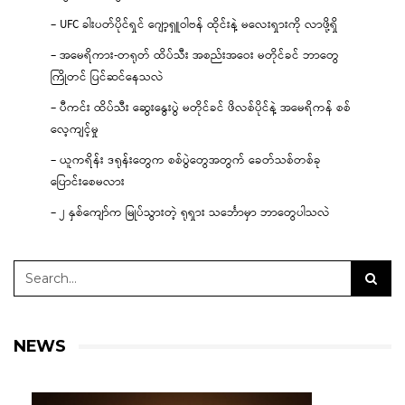
– UFC ခါးပတ်ပိုင်ရှင် ဂျော့ရှူဝါဗန် ထိုင်းနဲ့ မလေးရှားကို လာဖို့ရှိ
– အမေရိကား-တရုတ် ထိပ်သီး အစည်းအဝေး မတိုင်ခင် ဘာတွေ
ကြိုတင် ပြင်ဆင်နေသလဲ
– ပီကင်း ထိပ်သီး ဆွေးနွေးပွဲ မတိုင်ခင် ဖိလစ်ပိုင်နဲ့ အမေရိကန် စစ်
လေ့ကျင့်မှု
– ယူကရိန်း ဒရုန်းတွေက စစ်ပွဲတွေအတွက် ခေတ်သစ်တစ်ခု
ပြောင်းစေမလား
– ၂ နှစ်ကျော်က မြုပ်သွားတဲ့ ရုရှား သင်္ဘောမှာ ဘာတွေပါသလဲ
NEWS