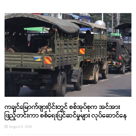
ကချင်မြောက်ဖျားပိုင်းတွင် စစ်အုပ်စုက အင်အား
ဖြည့်တင်းကာ စစ်ရေးပြင်ဆင်မှုများ လုပ်ဆောင်နေ
August 6, 2026