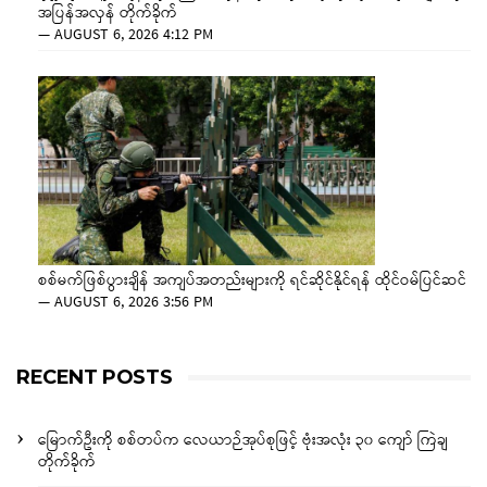
အပြန်အလှန် တိုက်ခိုက်
—
AUGUST 6, 2026 4:12 PM
စစ်မက်ဖြစ်ပွားချိန် အကျပ်အတည်းများကို ရင်ဆိုင်နိုင်ရန် ထိုင်ဝမ်ပြင်ဆင်
—
AUGUST 6, 2026 3:56 PM
RECENT POSTS
မြောက်ဦးကို စစ်တပ်က လေယာဉ်အုပ်စုဖြင့် ဗုံးအလုံး ၃၀ ကျော် ကြဲချ
တိုက်ခိုက်