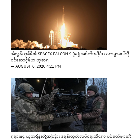
အီလွန်မာ့စ်ခ်၏ SPACEX FALCON 9 ဒုံးပျံ အစိတ်အပိုင်း လကမ္ဘာပေါ်သို့
ဝင်ဆောင့်မိဟု ယူဆရ
—
AUGUST 6, 2026 4:21 PM
ရုရှားနှင့် ယူကရိန်းတို့အကြား ဒရုန်းထုတ်လုပ်ရေးဆိုင်ရာ ပစ်မှတ်များကို