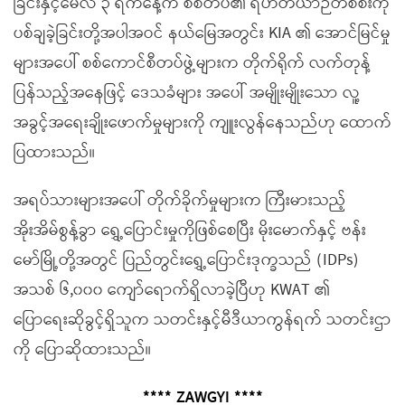
ခြင်းနှင့်မေလ ၃ ရက်နေ့က စစ်တပ်၏ ရဟတ်ယာဉ်တစ်စီးကို
ပစ်ချခဲ့ခြင်းတို့အပါအဝင် နယ်မြေအတွင်း KIA ၏ အောင်မြင်မှု
များအပေါ် စစ်ကောင်စီတပ်ဖွဲ့များက တိုက်ရိုက် လက်တုန့်
ပြန်သည့်အနေဖြင့် ဒေသခံများ အပေါ် အမျိုးမျိုးသော လူ့
အခွင့်အရေးချိုးဖောက်မှုများကို ကျူးလွန်နေသည်ဟု ထောက်
ပြထားသည်။
အရပ်သားများအပေါ် တိုက်ခိုက်မှုများက ကြီးမားသည့်
အိုးအိမ်စွန့်ခွာ ရွှေ့ပြောင်းမှုကိုဖြစ်စေပြီး မိုးမောက်နှင့် ဗန်း
မော်မြို့တို့အတွင် ပြည်တွင်းရွှေ့ပြောင်းဒုက္ခသည် (IDPs)
အသစ် ၆,၀၀၀ ကျော်ရောက်ရှိလာခဲ့ပြီဟု KWAT ၏
ပြောရေးဆိုခွင့်ရှိသူက သတင်းနှင့်မီဒီယာကွန်ရက် သတင်းဌာ
ကို ပြောဆိုထားသည်။
**** ZAWGYI ****