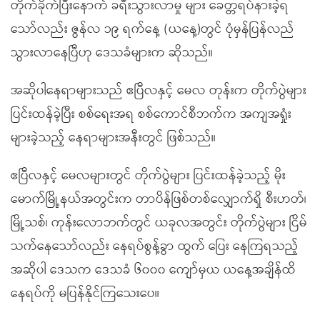
တိုက်ခိုက်ပြီးနောက် ခရီးသွားလာမှု များ ခေတ္တရပ်နားခဲ့ရ
သော်လည်း ဇွန်လ ၁၉ ရက်နေ့ (ယနေ့)တွင် ပုံမှန်ပြန်လည်
သွားလာနေပြီဟု ဒေသခံများက ဆိုသည်။
အဆိုပါနေရာများသည် ဧပြီလနှင့် မေလ တုန်းက တိုက်ပွဲများ
ပြင်းထန်ခဲ့ပြီး စစ်ရေးအရ စစ်ကောင်စီဘက်က အကျအရှုံး
များခဲ့သည့် နေရာများအနီးတွင် ဖြစ်သည်။
ဧပြီလနှင့် မေလများတွင် တိုက်ပွဲများ ပြင်းထန်ခဲ့သည့် မိုး
မောက်မြို့နယ်အတွင်းက တာပိန်ဖြစ်တစ်လျှောက်ရှိ စီးဟတ်၊
မြို့သစ်၊ ကုန်းလောဘက်တွင် ယခုလအတွင်း တိုက်ပွဲများ ငြိမ်
သက်နေသော်လည်း နေရပ်စွန့်ခွာ ထွက် ပြေး နေကြရသည့်
အဆိုပါ ဒေသက ဒေသခံ ၆၀၀၀ ကျော်မှယ ယနေ့အချိန်ထိ
နေရပ်ကို မပြန်နိုင်ကြသေးပေ။