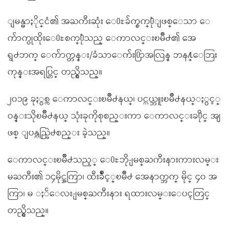
ျမန္မာႏိုင္ငံ၏ အႀကီးဆုံး ေ႐ႊခ်က္စက္႐ုံျဖစ္ေသာ ေ
က်ာက္ပုထိုးေ႐ႊစက္႐ုံသည္ ေကာလင္းၿမိဳ႕၏ အေ
ရွ႕ဘက္ ေက်ာက္တန္း/ခံသာေက်း႐ြာအလြန္ ဘန႔္ေဘြး
ကုန္းအရပ္တြင္ တည္ရွိသည္။
၂၀၁၉ ခုႏွစ္က ေကာလင္းၿမိဳ႕နယ္၊ ပင္လယ္ဘူးၿမိဳ႕နယ္ႏွင့္
ဝန္းသိုၿမိဳ႕နယ္ သုံးခုကိုစုစည္းကာ ေကာလင္းခ႐ိုင္ အျ
ဖစ္ ျပန္လည္ဖြဲ႕စည္း ခဲ့သည္။
ေကာလင္းၿမိဳ႕သည့္ ေ႐ႊဘို-ျမစ္ႀကီးနားကားလမ္း
မႀကီး၏ ၁၄မိုင္အကြာ၊ ထီးခ်ိဳင့္ၿမိဳ႕ အေနာက္ဘက္ မိုင္ ၄၀ အ
ကြာ၊ မ ႏၲေလး-ျမစ္ႀကီးနား ရထားလမ္းေပၚတြင္
တည္ရွိသည္။