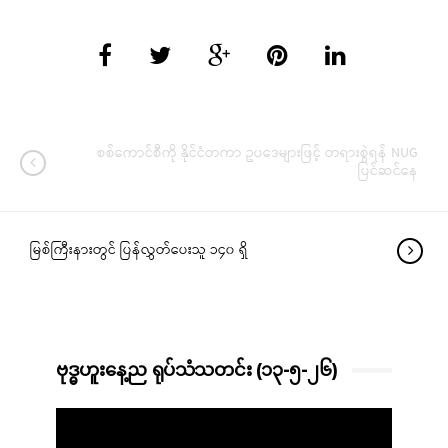
စစ်ကောင်စီကို နိုင်ငံတကာ ဥပဒေများဖြင့် တရားစွဲရန် NUG
ပြင်ဆင်နေ
မြစ်ကြီးနားတွင် ပြန်လွှတ်ပေးသူ ၁၄၀ ရှိ
ဗုဒ္ဓဟူးနေ့ည ရုပ်သံသတင်း (၁၃-၅-၂၆)