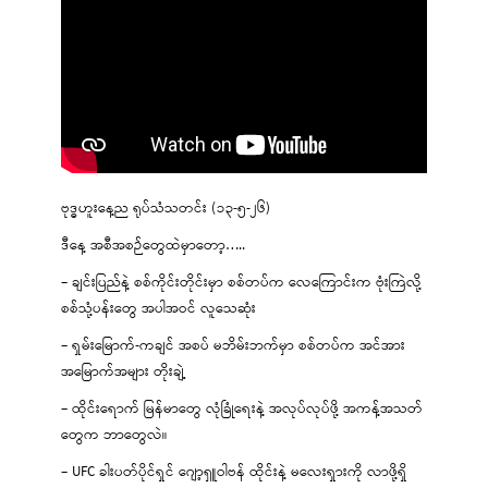
ဗုဒ္ဓဟူးနေ့ည ရုပ်သံသတင်း (၁၃-၅-၂၆)
ဒီနေ့ အစီအစဉ်တွေထဲမှာတော့…..
– ချင်းပြည်နဲ့ စစ်ကိုင်းတိုင်းမှာ စစ်တပ်က လေကြောင်းက ဗုံးကြဲလို့
စစ်သုံ့ပန်းတွေ အပါအဝင် လူသေဆုံး
– ရှမ်းမြောက်-ကချင် အစပ် မဘိမ်းဘက်မှာ စစ်တပ်က အင်အား
အမြောက်အများ တိုးချဲ့
– ထိုင်းရောက် မြန်မာတွေ လုံခြုံရေးနဲ့ အလုပ်လုပ်ဖို့ အကန့်အသတ်
တွေက ဘာတွေလဲ။
– UFC ခါးပတ်ပိုင်ရှင် ဂျော့ရှူဝါဗန် ထိုင်းနဲ့ မလေးရှားကို လာဖို့ရှိ