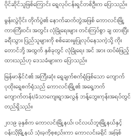
ပိုင်ဆိုင်သူဖြစ်ကြောင်း ရွှေလုပ်ငန်းရှင်တစ်ဦးက ပြောသည်။
မွန်းလွဲပိုင်း တိုက်ပွဲ၏ နောက်ဆက်တွဲအဖြစ် ကောလင်းမြို့
ကားကြီးဝင်း အတွင်း လုံခြုံရေးများ တင်းကြပ်စွာ ချ ထားပြီး
ခရီးသွား ပြည်သူများကို စစ်ဆေးမှုပြုလုပ်နေသကဲ့သို့ ကိုး
တောင်ဘို့ အထွက် နှစ်ခုတွင် လုံခြုံရေး အင် အား ထပ်မံဖြည့်
ထားသည်ဟု ဒေသခံများက ပြောသည်။
မြန်မာနိုင်ငံ၏ အကြီးဆုံး ရွှေချက်စက်ရုံဖြစ်သော ကျောက်
ပုထိုးရွှေစက်ရုံသည် ကောလင်းမြို့၏ အရှေ့ဘက်
ကျောက်တန်း/ခံသာကျေးရွာအလွန် ဘန့်ဘွေးကုန်းအရပ်တွင်
တည်ရှိသည်။
၂၀၁၉ ခုနှစ်က ကောလင်းမြို့နယ်၊ ပင်လယ်ဘူးမြို့နယ်နှင့်
ဝန်းသိုမြို့နယ် သုံးခုကိုစုစည်းကာ ကောလင်းခရိုင် အဖြစ်