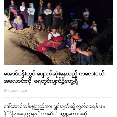
အောင်ပန်းတွင် ပျောက်ဆုံးနေသည့် ကလေးငယ်
အလောင်းကို ရေတွင်းပျက်၌တွေ့ရှိ
August 7, 2026
ဒေါ်အောင်ဆန်းစုကြည်အား ချွင်းချက်မရှိ လွှတ်ပေးရန် US
နိုင်ငံခြားရေး ဌာနနှင့် အာဆီယံ ဥက္ကဋ္ဌတောင်းဆို