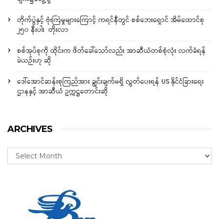
တိုက်ပွဲနှင့် ဗုံးကြဲမှုများကြောင့် ကရင်နီတွင် စစ်ဘေးရှောင် အိမ်ထောင်စု
၂၅၀ နီးပါး တိုးလာ
စစ်အုပ်စုကို ထိုင်းက ဖိတ်ခေါ်သော်လည်း အာဆီယံတစ်စုံလုံး လက်ခံရန်
ခဲယဉ်းဟု ဆို
ဒေါ်အောင်ဆန်းစုကြည်အား ချွင်းချက်မရှိ လွှတ်ပေးရန် US နိုင်ငံခြားရေး
ဌာနနှင့် အာဆီယံ ဥက္ကဋ္ဌတောင်းဆို
ARCHIVES