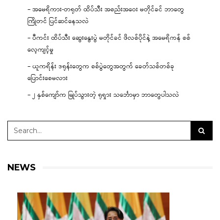
– အမေရိကား-တရုတ် ထိပ်သီး အစည်းအဝေး မတိုင်ခင် ဘာတွေ
ကြိုတင် ပြင်ဆင်နေသလဲ
– ပီကင်း ထိပ်သီး ဆွေးနွေးပွဲ မတိုင်ခင် ဖိလစ်ပိုင်နဲ့ အမေရိကန် စစ်
လေ့ကျင့်မှု
– ယူကရိန်း ဒရုန်းတွေက စစ်ပွဲတွေအတွက် ခေတ်သစ်တစ်ခု
ပြောင်းစေမလား
– ၂ နှစ်ကျော်က မြုပ်သွားတဲ့ ရုရှား သင်္ဘောမှာ ဘာတွေပါသလဲ
NEWS