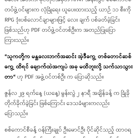
တပ်ဖွဲ့ဝင်များက လုံခြုံရေး ယူပေးထားသည့် ယာဉ် ၁၁ စီးကို
RPG ဒုံးပစ်လောင်ချာများဖြင့် လေး ချက် ပစ်ခတ်ခဲ့ခြင်း
ဖြစ်သည်ဟု PDF တပ်ဖွဲ့ဝင်တစ်ဦးက အတည်ပြုပြော
ကြားသည်။
“သူကတို့က မန္တလေးဘက်အဆင်း အဲ့ဒီကွေ့ တစ်တောင်ဆစ်
ကွေ့ ထိရင် ချောက်ထဲအကျပဲ အခု မထိဘူးလို့ သက်သာသွား
တာ“
ဟု PDF အဖွဲ့ဝင်တစ်ဦး က ပြောဆိုသည်။
ဇွန်လ ၂၉ ရက်နေ့ (ယနေ့) မွန်းလွဲ ၂ နာရီ အချိန်ခန့် က ခြုံခို
တိုက်ခိုက်ခဲ့ခြင်း ဖြစ်ကြောင်း ဒေသခံများကလည်း
ပြောသည်။
စစ်ကောင်စီခန့် ဝန်ကြီးချုပ် ဦးမောင်ဦး ပိုင်ဆိုင်သည့် ထာဝရ