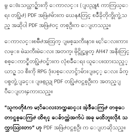
မွ ေ႐ႊသယ္ယာဥ္မ်ားကို ေကာလင္း (ျပည္သူ႔ ကာကြယ္ေ
ရး တပ္ဖြဲ႕) PDF အဖြဲ႕မ်ားက ယေန႔တြင္ ၿခဳံခိုတိုက္ခိုက္ခဲ့သ
ည္ အဆိုပါ PDF အဖြဲ႕ဝင္ တစ္ဦးက ေျပာသည္။
ေကာလင္းၿမိဳ႕အထြက္ ျမစ္ႀကီးနား၊ မႏၲေလးကား
လမ္း၊ မဲႀကီးမဲေလး အတက္၊ မိုင္တိုင္အမွတ္ AH47 အနီးတြင္
စစ္ေကာင္စီတပ္ဖြဲ႕ဝင္မ်ားက လုံၿခဳံေရး ယူေပးထားသည့္
ယာဥ္ ၁၁ စီးကို RPG ဒုံးပစ္ေလာင္ခ်ာမ်ားျဖင့္ ေလး ခ်က္
ပစ္ခတ္ခဲ့ျခင္း ျဖစ္သည္ဟု PDF တပ္ဖြဲ႕ဝင္တစ္ဦးက အတည္ျ
ပဳေျပာၾကားသည္။
“သူကတို႔က မႏၲေလးဘက္အဆင္း အဲ့ဒီေကြ႕ တစ္ေ
တာင္ဆစ္ေကြ႕ ထိရင္ ေခ်ာက္ထဲအက်ပဲ အခု မထိဘူးလို႔ သ
က္သာသြားတာ“ ဟု
PDF အဖြဲ႕ဝင္တစ္ဦး က ေျပာဆိုသည္။