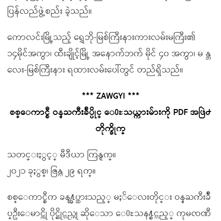
ပြန်လည်ဖွဲ့စည်း ခဲ့သည်။
ကောလင်းမြို့သည့် ရွှေဘို-မြစ်ကြီးနားကားလမ်းမကြီး၏
၁၄မိုင်အကွာ၊ ထီးချိုင့်မြို့ အနောက်ဘက် မိုင် ၄၀ အကွာ၊ မ န္တ
လေး-မြစ်ကြီးနား ရထားလမ်းပေါ်တွင် တည်ရှိသည်။
*** ZAWGYI ***
စစ္ေကာင္စီ ဝန္ႀကီးခ်ဳပ္ပိုင္ ေ႐ႊသယ္ကားမ်ားကို PDF အဖြဲ႕
တိုက္ခိုက္
သတင္းႏွင့္ မီဒီယာ ကြန္ရက္။
၂၀၂၁ ခုႏွစ္၊ ဇြန္လ ၂၉ ရက္။
စစ္ေကာင္စီက ခန႔္အပ္ထားသည့္ မႏၲေလးတိုင္း ဝန္ႀကီးခ်ဳ
ပ္ဦးေမာင္ကို ပိုင္ဆိုင္သည္ဟု ဆိုေသာ ေ႐ႊသန႔္စင္သည့္ ကုမၸဏီ