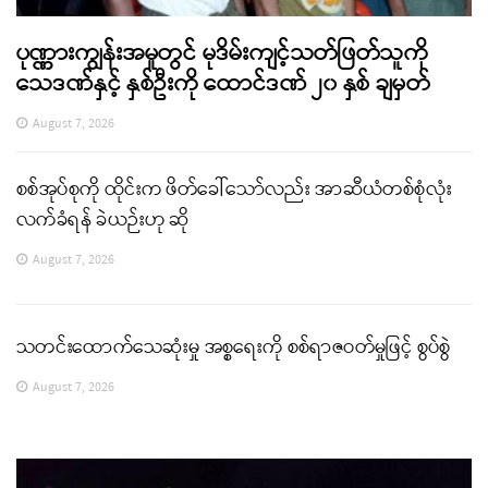
ပုဏ္ဏားကျွန်းအမှုတွင် မုဒိမ်းကျင့်သတ်ဖြတ်သူကို
သေဒဏ်နှင့် နှစ်ဦးကို ထောင်ဒဏ် ၂၀ နှစ် ချမှတ်
August 7, 2026
စစ်အုပ်စုကို ထိုင်းက ဖိတ်ခေါ်သော်လည်း အာဆီယံတစ်စုံလုံး
လက်ခံရန် ခဲယဉ်းဟု ဆို
August 7, 2026
သတင်းထောက်သေဆုံးမှု အစ္စရေးကို စစ်ရာဇဝတ်မှုဖြင့် စွပ်စွဲ
August 7, 2026