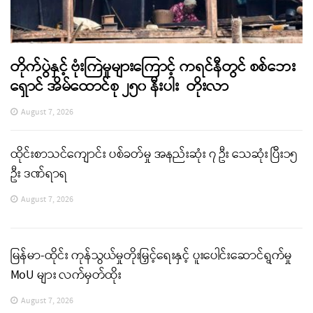
တိုက်ပွဲနှင့် ဗုံးကြဲမှုများကြောင့် ကရင်နီတွင် စစ်ဘေး
ရှောင် အိမ်ထောင်စု ၂၅၀ နီးပါး တိုးလာ
August 7, 2026
ထိုင်းစာသင်ကျောင်း ပစ်ခတ်မှု အနည်းဆုံး ၇ ဦး သေဆုံး ပြီး၁၅
ဦး ဒဏ်ရာရ
August 7, 2026
မြန်မာ-ထိုင်း ကုန်သွယ်မှုတိုးမြှင့်ရေးနှင့် ပူးပေါင်းဆောင်ရွက်မှု
MoU များ လက်မှတ်ထိုး
August 7, 2026