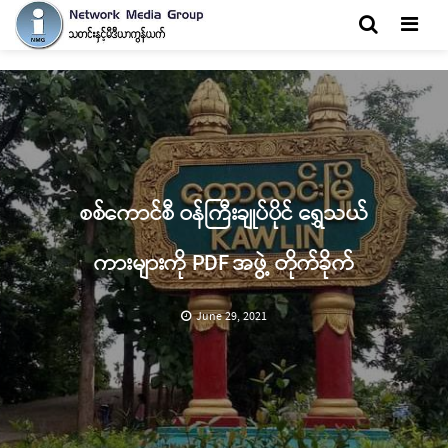
Men
စစ်ကောင်စီ ဝန်ကြီးချုပ်ပိုင် ရွှေသယ်
ကားများကို PDF အဖွဲ့ တိုက်ခိုက်
June 29, 2021