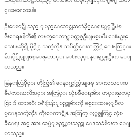
သယ္ေဆာင္လာသည့္ ေ႐ႊမ်ား ထိခိုက္ျခင္း ရွိမရွိ သတ
င္းမရေသးပါ။
ဦးေမာင္ကို သည္ ျပည္ေထာင္စုႀကံခိုင္ေရးႏွင့္ဖြံ႕ၿ
ဖိဳးေရးပါတီ၏ လႊတ္ေတာ္အမတ္တစ္ဦးျဖစ္ၿပီး ေ႐ႊဥၾ
သေ႐ႊဆိုင္ကို ပိုင္ဆိုင္ သကဲ့လို႔ သပိတ္က်င္းဘက္တြင္လဲ ေ႐ႊတြင္း
မ်ားပိုင္ဆိုင္သူျဖစ္ေၾကာင္း ေ႐ႊလုပ္ငန္းရွင္တစ္ဦးက ေျ
ပာသည္။
မြန္းလြဲပိုင္း တိုက္ပြဲ၏ ေနာက္ဆက္တြဲအျဖစ္ ေကာလင္းၿ
မိဳ႕ကားႀကီးဝင္း အတြင္း လုံၿခဳံေရးမ်ား တင္းၾကပ္
စြာ ခ် ထားၿပီး ခရီးသြား ျပည္သူမ်ားကို စစ္ေဆးမႈျပဳလု
ပ္ေနသကဲ့သို႔ ကိုးေတာင္ဘို႔ အထြက္ ႏွစ္ခုတြင္ လုံၿ
ခဳံေရး အင္ အား ထပ္မံျဖည့္ထားသည္ဟု ေဒသခံမ်ားက ေျ
ပာသည္။