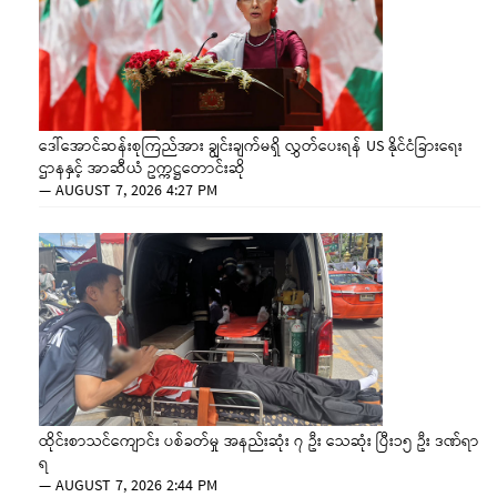
ဒေါ်အောင်ဆန်းစုကြည်အား ချွင်းချက်မရှိ လွှတ်ပေးရန် US နိုင်ငံခြားရေး
ဌာနနှင့် အာဆီယံ ဥက္ကဋ္ဌတောင်းဆို
—
AUGUST 7, 2026 4:27 PM
ထိုင်းစာသင်ကျောင်း ပစ်ခတ်မှု အနည်းဆုံး ၇ ဦး သေဆုံး ပြီး၁၅ ဦး ဒဏ်ရာ
ရ
—
AUGUST 7, 2026 2:44 PM