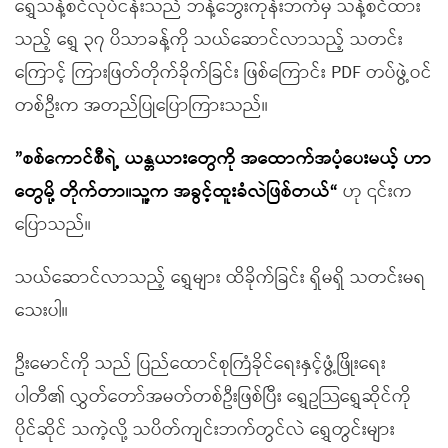
ရွှေသန့်စင်လုပ်ငန်းသည် ဘန့်ဘွေးကုန်းဘက်မှ သန့်စင်ထား
သည့် ရွှေ ၃၇ ပိသာခန့်ကို သယ်ဆောင်လာသည့် သတင်း
ကြောင့် ကြားဖြတ်တိုက်ခိုက်ခြင်း ဖြစ်ကြောင်း PDF တပ်ဖွဲ့ဝင်
တစ်ဦးက အတည်ပြုပြောကြားသည်။
”စစ်ကောင်စီရဲ့ ယန္တယားတွေကို အထောက်အပံ့ပေးမယ့် ဟာ
တွေမို့ တိုက်တာ။သူ့က အခွင့်ထူးခံလဲဖြစ်တယ်“
ဟု ၎င်းက
ပြောသည်။
သယ်ဆောင်လာသည့် ရွှေများ ထိခိုက်ခြင်း ရှိမရှိ သတင်းမရ
သေးပါ။
ဦးမောင်ကို သည် ပြည်ထောင်စုကြံခိုင်ရေးနှင့်ဖွံ့ဖြိုးရေး
ပါတီ၏ လွှတ်တော်အမတ်တစ်ဦးဖြစ်ပြီး ရွှေဥသြရွှေဆိုင်ကို
ပိုင်ဆိုင် သကဲ့လို့ သပိတ်ကျင်းဘက်တွင်လဲ ရွှေတွင်းများ