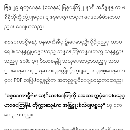
ဇြန္လ ၂၉ ရက္ေန႔ (ယေန႔) မြန္းလြဲ ၂ နာရီ အခ်ိန္ခန႔္ က ၿ
ခဳံခိုတိုက္ခိုက္ခဲ့ျခင္း ျဖစ္ေၾကာင္း ေဒသခံမ်ားကလ
ည္း ေျပာသည္။
စစ္ေကာင္စီခန႔္ ဝန္ႀကီးခ်ဳပ္ ဦးေမာင္ဦး ပိုင္ဆိုင္သည့္ ထာဝ
ရေ႐ႊသန႔္စင္လုပ္ငန္းသည္ ဘန္႔ေဘြးကုန္းဘက္မွ သန႔္စင္ထား
သည့္ ေ႐ႊ ၃၇ ပိသာခန႔္ကို သယ္ေဆာင္လာသည့္ သတ
င္းေၾကာင့္ ၾကားျဖတ္တိုက္ခိုက္ျခင္း ျဖစ္ေၾကာ
င္း PDF တပ္ဖြဲ႕ဝင္တစ္ဦးက အတည္ျပဳေျပာၾကားသည္။
”စစ္ေကာင္စီရဲ႕ ယႏၲယားေတြကို အေထာက္အပံ့ေပးမယ့္
ဟာေတြမို႔ တိုက္တာ။သူ႔က အခြင့္ထူးခံလဲျဖစ္တယ္“
ဟု ၎က
ေျပာသည္။