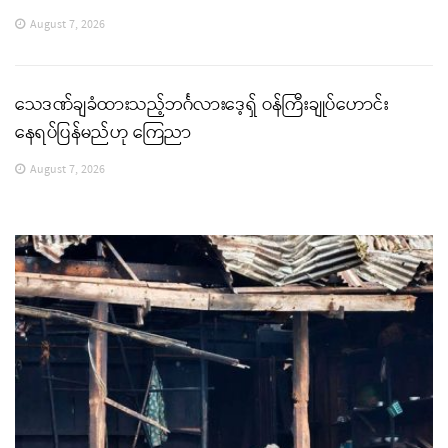
August 7, 2026
သေဒဏ်ချခံထားသည့်ဘင်္ဂလားဒေ့ရှ် ဝန်ကြီးချုပ်ဟောင်း
နေရပ်ပြန်မည်ဟု ကြေညာ
August 7, 2026