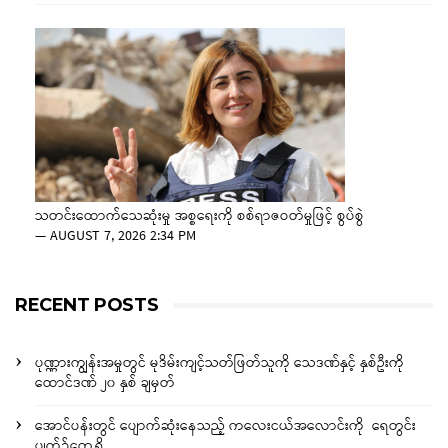
သတင်းထောက်သေဆုံးမှု အစ္စရေးကို စစ်ရာဇဝတ်မှုဖြင့် စွပ်စွဲ
—
AUGUST 7, 2026 2:34 PM
RECENT POSTS
ပုဏ္ဏားကျွန်းအမှုတွင် မုဒိမ်းကျင့်သတ်ဖြတ်သူကို သေဒဏ်နှင့် နှစ်ဦးကို
ထောင်ဒဏ် ၂၀ နှစ် ချမှတ်
အောင်ပန်းတွင် ပျောက်ဆုံးနေသည့် ကလေးငယ်အလောင်းကို ရေတွင်း
ပျက်၌တွေ့ရှိ