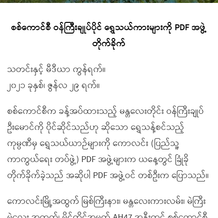
စစ်ကောင်စီ ဝန်ကြီးချုပ်ပိုင် ရွှေသယ်ကားများကို PDF အဖွဲ့
တိုက်ခိုက်
သတင်းနှင့် မီဒီယာ ကွန်ရက်။
၂၀၂၁ ခုနှစ်၊ ဇွန်လ ၂၉ ရက်။
စစ်ကောင်စီက ခန့်အပ်ထားသည့် မန္တလေးတိုင်း ဝန်ကြီးချုပ်
ဦးမောင်ကို ပိုင်ဆိုင်သည်ဟု ဆိုသော ရွှေသန့်စင်သည့်
ကုမ္ပဏီမှ ရွှေသယ်ယာဉ်များကို ကောလင်း (ပြည်သူ့
ကာကွယ်ရေး တပ်ဖွဲ့) PDF အဖွဲ့များက ယနေ့တွင် ခြုံခို
တိုက်ခိုက်ခဲ့သည် အဆိုပါ PDF အဖွဲ့ဝင် တစ်ဦးက ပြောသည်။
ကောလင်းမြို့အထွက် မြစ်ကြီးနား၊ မန္တလေးကားလမ်း၊ မဲကြီး
မဲလေး အတက်၊ မိုင်တိုင်အမှတ် AH47 အနီးတွင် စစ်ကောင်စီ