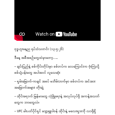
ဗုဒ္ဓဟူးနေ့ည ရုပ်သံသတင်း (၁၃-၅-၂၆)
ဒီနေ့ အစီအစဉ်တွေထဲမှာတော့…..
– ချင်းပြည်နဲ့ စစ်ကိုင်းတိုင်းမှာ စစ်တပ်က လေကြောင်းက ဗုံးကြဲလို့
စစ်သုံ့ပန်းတွေ အပါအဝင် လူသေဆုံး
– ရှမ်းမြောက်-ကချင် အစပ် မဘိမ်းဘက်မှာ စစ်တပ်က အင်အား
အမြောက်အများ တိုးချဲ့
– ထိုင်းရောက် မြန်မာတွေ လုံခြုံရေးနဲ့ အလုပ်လုပ်ဖို့ အကန့်အသတ်
တွေက ဘာတွေလဲ။
– UFC ခါးပတ်ပိုင်ရှင် ဂျော့ရှူဝါဗန် ထိုင်းနဲ့ မလေးရှားကို လာဖို့ရှိ