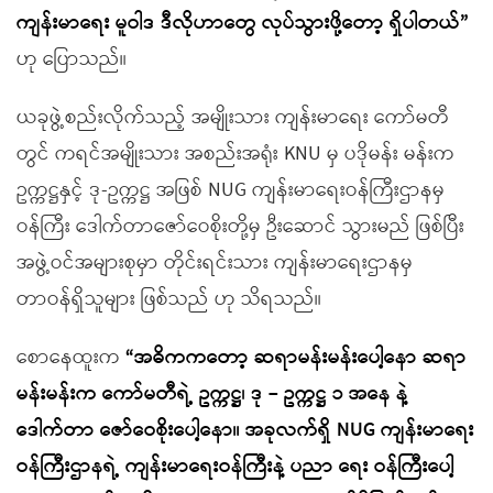
ကျန်းမာရေး မူဝါဒ ဒီလိုဟာတွေ လုပ်သွားဖို့တော့ ရှိပါတယ်”
ဟု ပြောသည်။
ယခုဖွဲ့စည်းလိုက်သည့် အမျိုးသား ကျန်းမာရေး ကော်မတီ
တွင် ကရင်အမျိုးသား အစည်းအရုံး KNU မှ ပဒိုမန်း မန်းက
ဥက္ကဋ္ဌနှင့် ဒု-ဥက္ကဋ္ဌ အဖြစ် NUG ကျန်းမာရေးဝန်ကြီးဌာနမှ
ဝန်ကြီး ဒေါက်တာဇော်ဝေစိုးတို့မှ ဦးဆောင် သွားမည် ဖြစ်ပြီး
အဖွဲ့ဝင်အများစုမှာ တိုင်းရင်းသား ကျန်းမာရေးဌာနမှ
တာဝန်ရှိသူများ ဖြစ်သည် ဟု သိရသည်။
စောနေထူးက
“အဓိကကတော့ ဆရာမန်းမန်းပေါ့နော ဆရာ
မန်းမန်းက ကော်မတီရဲ့ ဥက္ကဋ္ဌ၊ ဒု – ဥက္ကဋ္ဌ ၁ အနေ နဲ့
ဒေါက်တာ ဇော်ဝေစိုးပေါ့နော။ အခုလက်ရှိ NUG ကျန်းမာရေး
ဝန်ကြီးဌာနရဲ့ ကျန်းမာရေးဝန်ကြီးနဲ့ ပညာ ရေး ဝန်ကြီးပေါ့