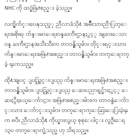
NHC ကို ထပ္မံဖြဲ႕စည္း ခဲ့သည္။
လက္ရွိက်င္းပေနသည့္ ညီလာခံသို႔ အမ်ိဳးသားညီၫြတ္ေ
ရးအစိုးရ၊ က်န္းမာေရးဝန္ႀကီးဌာနႏွင့္ အျခားေသာ
ဝန္ ႀကီးဌာနအသီးသီးက တာဝန္ရွိသူမ်ား တိုင္းရင္းသား
က်န္းမာေရးအဖြဲ႕အစည္း တာဝန္ရွိသူမ်ား တက္ေရာက္
ခဲ့ ၾကသည္။
ထို႔အျပင္ ျပည္တြင္းျပည္ပ က်န္းမာေရးအဖြဲ႕အစည္း
တာဝန္ရွိသူမ်ား၊ ျပည္တြင္းျပည္ပ ေဆးပညာရွင္မ်ားႏွင့္ ေ
ဆးႏွီးႏႊယ္ေက်ာင္သား အဖြဲ႕အစည္းမ်ားက တာဝန္ခံေက်ာ
င္းသား ေက်ာင္းသူမ်ား တက္ေရာက္ေဆြးေႏြးခဲ့ၾ
က ၿပီး ညီလာခံသို႔ ကိုယ္စားလွယ္ စုစုေပါင္း လူဦးေရ
၁၃၀ တက္ေရာက္ခဲ့သည္ ဟု သိရသည္။