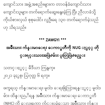
ကျောင်သား အဖွဲ့အစည်းများက တာဝန်ခံကျောင်းသား
ကျောင်းသူများ တက်ရောက်ဆွေးနွေးခဲ့ကြ ပြီး ညီလာခံသို့
ကိုယ်စားလှယ် စုစုပေါင်း လူဦးရေ ၁၃၀ တက်ရောက်ခဲ့သည်
ဟု သိရသည်။
*** ZAWGYI ***
အမ်ိဳးသား က်န္းမာေရး ေကာ္မတီကို NUG ႏွင့္ တို
င္းရင္းသားအဖြဲ႕မ်ား ပူးတြဲဖြဲ႕စည္း
သတင္းႏွင့္ မီဒီယာ ကြန္ရက္။
၂၀၂၁ ခုႏွစ္၊ ဩဂုတ္လ ၆ ရက္။
ဖက္ဒရယ္ က်န္းမာေရး မူဝါဒ ေရးစြဲသြားရန္ႏွင့္ မူဝါဒ
မ်ား ထိန္းညႇိရန္ အမ်ိဳးသား က်န္းမာေရး ေကာ္မတီ
(NHC) ကို ေလးရက္တာ က်င္းပခဲ့ေသာ အမ်ိဳးသား က်န္း