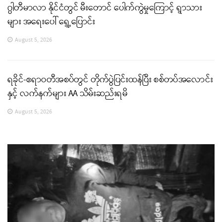
ဂွါတီမာလာ နိုင်ငံတွင် မီးတောင် ပေါက်ကွဲမှုကြောင့် ရွာသား
များ အရေးပေါ် ရွှေ့ပြောင်း
August 5, 2026
ရခိုင်-ဧရာဝတီအစပ်တွင် တိုက်ပွဲပြင်းထန်ပြီး စစ်တပ်အလောင်း
နှင့် လက်နက်များ AA သိမ်းဆည်းရမိ
August 5, 2026