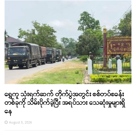
ရွှေကူ သုံးရက်ဆက် တိုက်ပွဲအတွင်း စစ်တပ်စခန်း
တစ်ခုကို သိမ်းပိုက်ခဲ့ပြီး အရပ်သား သေဆုံးမှုများရှိ
နေ
August 5, 2026