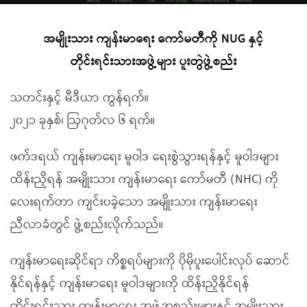
အမျိုးသား ကျန်းမာရေး ကော်မတီကို NUG နှင့်
တိုင်းရင်းသားအဖွဲ့များ ပူးတွဲဖွဲ့စည်း
သတင်းနှင့် မီဒီယာ ကွန်ရက်။
၂၀၂၁ ခုနှစ်၊ ဩဂုတ်လ ၆ ရက်။
ဖက်ဒရယ် ကျန်းမာရေး မူဝါဒ ရေးစွဲသွားရန်နှင့် မူဝါဒများ
ထိန်းညှိရန် အမျိုးသား ကျန်းမာရေး ကော်မတီ (NHC) ကို
လေးရက်တာ ကျင်းပခဲ့သော အမျိုးသား ကျန်းမာရေး
ညီလာခံတွင် ဖွဲ့စည်းလိုက်သည်။
ကျန်းမာရေးဆိုင်ရာ ကိစ္စရပ်များကို ပိုမိုပူးပေါင်းလုပ် ဆောင်
နိုင်ရန်နှင့် ကျန်းမာရေး မူဝါဒများကို ထိန်းညှိနိုင်ရန်
တိုင်းရင်းသား ကျန်းမာရေး အဖွဲ့အစည်းများနှင့် အမျိုးသား