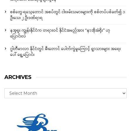
စစ်တွေ-ရသေ့တောင် အစပ်တွင် ငါးဖမ်းသမားများကို စစ်တပ်ပစ်ခတ်၍ ၁
ဦးသေ၊ ၂ ဦးဒဏ်ရာရ
နအူရူး ကျွန်းနိုင်ငံက တရားဝင် နိုင်ငံအမည်အား “နာအိုအဲရိုး” ဟု
ပြောင်းလဲ
ဂွါတီမာလာ နိုင်ငံတွင် မီးတောင် ပေါက်ကွဲမှုကြောင့် ရွာသားများ အရေး
ပေါ် ရွှေ့ပြောင်း
ARCHIVES