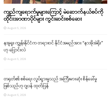
ကျည်ကျရောက်မှုများကြောင့် မဲဆောက်နယ်စပ်ကို
ထိုင်းအာဏာပိုင်များ ကွင်းဆင်းစစ်ဆေး
August 5, 2026
နအူရူး ကျွန်းနိုင်ငံက တရားဝင် နိုင်ငံအမည်အား “နာအိုအဲရိုး”
ဟု ပြောင်းလဲ
August 5, 2026
တရုတ်၏ စစ်ရေး လှုပ်ရှားမှုသည် အကြီးမားဆုံး စိန်ခေါ်မှု
ဖြစ်သည်ဟု ဂျပန် ထုတ်ပြန်
August 5, 2026