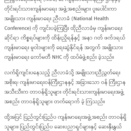
တိုင်းရင်းသားကျန်းမာရေး အဖွဲ့အစည်းများ ပူးပေါင်းကာ
အမျိုးသား ကျန်းမာရေး ညီလာခံ (National Health
Conference) ကို ကျင်းပခဲ့ကြပြီး ထိုညီလာခံမှ ကျန်းမာရေး
ဆိုင်ရာ ကိစ္စရပ်များကို ထိန်းညှိရန်နှင့် အနာ ဂတ် ဖက်ဒရယ်
ကျန်းမာရေး မူဝါဒများကို ရေးဆွဲနိုင်ရန် အတွက် အမျိုးသား
ကျန်းမာရေး ကော်မတီ NHC ကို ထပ်မံဖွဲ့စည်း ခဲ့သည်။
လက်ရှိကျင်းပနေသည့် ညီလာခံသို့ အမျိုးသားညီညွတ်ရေး
အစိုးရ၊ ကျန်းမာရေးဝန်ကြီးဌာနနှင့် အခြားသော ဝန် ကြီးဌာန
အသီးသီးက တာဝန်ရှိသူများ တိုင်းရင်းသားကျန်းမာရေးအဖွဲ့
အစည်း တာဝန်ရှိသူများ တက်ရောက် ခဲ့ ကြသည်။
ထို့အပြင် ပြည်တွင်းပြည်ပ ကျန်းမာရေးအဖွဲ့အစည်း တာဝန်ရှိ
သူများ၊ ပြည်တွင်းပြည်ပ ဆေးပညာရှင်များနှင့် ဆေးနှီးနွှယ်