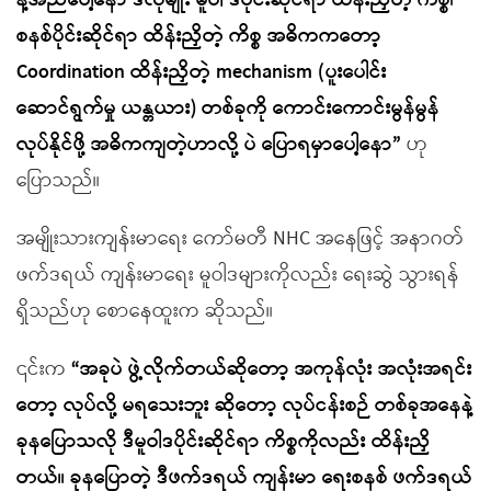
နဲ့အညီပေါ့နော ဒီလိုမျိုး မူဝါ ဒပိုင်းဆိုင်ရာ ထိန်းညှိတဲ့ ကိစ္စ၊
စနစ်ပိုင်းဆိုင်ရာ ထိန်းညှိတဲ့ ကိစ္စ အဓိကကတော့
Coordination ထိန်းညှိတဲ့ mechanism (ပူးပေါင်း
ဆောင်ရွက်မှု ယန္တယား) တစ်ခုကို ကောင်းကောင်းမွန်မွန်
လုပ်နိုင်ဖို့ အဓိကကျတဲ့ဟာလို့ ပဲ ပြောရမှာပေါ့နော”
ဟု
ပြောသည်။
အမျိုးသားကျန်းမာရေး ကော်မတီ NHC အနေဖြင့် အနာဂတ်
ဖက်ဒရယ် ကျန်းမာရေး မူဝါဒများကိုလည်း ရေးဆွဲ သွားရန်
ရှိသည်ဟု စောနေထူးက ဆိုသည်။
၎င်းက
“အခုပဲ ဖွဲ့လိုက်တယ်ဆိုတော့ အကုန်လုံး အလုံးအရင်း
တော့ လုပ်လို့ မရသေးဘူး ဆိုတော့ လုပ်ငန်းစဉ် တစ်ခုအနေနဲ့
ခုနပြောသလို ဒီမူဝါဒပိုင်းဆိုင်ရာ ကိစ္စကိုလည်း ထိန်းညှိ
တယ်။ ခုနပြောတဲ့ ဒီဖက်ဒရယ် ကျန်းမာ ရေးစနစ် ဖက်ဒရယ်