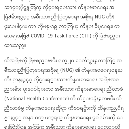
ဆာင္ႏိုင္ရန္အတြက္ တိုင္းရင္းသား က်န္းမာေရး အ
ဖြဲ႕မ်ားႏွင့္ အမ်ိဳးသား ညီၫြတ္ေရး အစိုးရ NUG တို႔
ပူးေပါင္း ကာ ကိုဗစ္-၁၉ ကာကြယ္ ထိန္း ခ်ဳပ္ေရး၊ ကု
သေရးအဖြဲ႕ COVID- 19 Task Force (CTF) ကို ဖြဲ႕စည္း
ထားသည္။
ထိုအဖြဲ႕ကို ဖြဲ႕စည္းၿပီး ရက္ ၂၀ ေက်ာ္အၾကာတြင္ အ
မ်ိဳးသားညီၫြတ္ေရးအစိုးရ (NUG) ၏ က်န္းမာေရးဝန္ႀ
ကီး ဌာနႏွင့္ တိုင္းရင္းသားက်န္းမာေရး အဖြဲ႕အစ
ည္းမ်ား ပူးေပါင္းကာ အမ်ိဳးသား က်န္းမာေရး ညီလာခံ
(National Health Conference) ကို က်င္းပခဲ့ၾကၿပီး ထို
ညီလာခံမွ က်န္းမာေရးဆိုင္ရာ ကိစၥရပ္မ်ားကို ထိန္းညႇိရ
န္ႏွင့္ အနာ ဂတ္ ဖက္ဒရယ္ က်န္းမာေရး မူဝါဒမ်ားကို ေ
ရးဆြဲႏိုင္ရန္ အတြက္ အမ်ိဳးသား က်န္းမာေရး ေကာ္မတီ