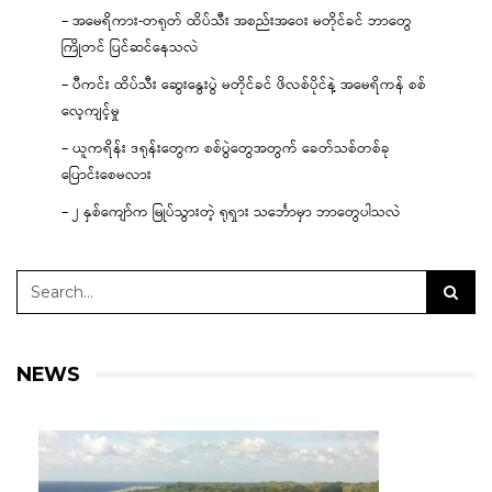
– အမေရိကား-တရုတ် ထိပ်သီး အစည်းအဝေး မတိုင်ခင် ဘာတွေ
ကြိုတင် ပြင်ဆင်နေသလဲ
– ပီကင်း ထိပ်သီး ဆွေးနွေးပွဲ မတိုင်ခင် ဖိလစ်ပိုင်နဲ့ အမေရိကန် စစ်
လေ့ကျင့်မှု
– ယူကရိန်း ဒရုန်းတွေက စစ်ပွဲတွေအတွက် ခေတ်သစ်တစ်ခု
ပြောင်းစေမလား
– ၂ နှစ်ကျော်က မြုပ်သွားတဲ့ ရုရှား သင်္ဘောမှာ ဘာတွေပါသလဲ
NEWS