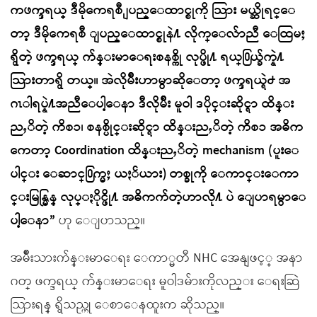
ကဖက္ဒရယ္ ဒီမိုကေရစီ ျပည္ေထာင္စုကို သြား မယ္ဆိုရင္ေ
တာ့ ဒီမိုကေရစီ ျပည္ေထာင္စုနဲ႔ လိုက္ေလ်ာညီ ေထြမႈ
ရွိတဲ့ ဖက္ဒရယ္ က်န္းမာေရးစနစ္ကို လုပ္ဖို႔ ရယ္႐ြယ္ခ်က္နဲ႔
သြားတာရွိ တယ္။ အဲလိုမ်ိဳးဟာမွာဆိုေတာ့ ဖက္ဒရယ္ရဲ႕ အ
ဂၤါရပ္နဲ႔အညီေပါ့ေနာ ဒီလိုမ်ိဳး မူဝါ ဒပိုင္းဆိုင္ရာ ထိန္း
ညႇိတဲ့ ကိစၥ၊ စနစ္ပိုင္းဆိုင္ရာ ထိန္းညႇိတဲ့ ကိစၥ အဓိက
ကေတာ့ Coordination ထိန္းညႇိတဲ့ mechanism (ပူးေ
ပါင္း ေဆာင္႐ြက္မႈ ယႏၲယား) တစ္ခုကို ေကာင္းေကာ
င္းမြန္မြန္ လုပ္ႏိုင္ဖို႔ အဓိကက်တဲ့ဟာလို႔ ပဲ ေျပာရမွာေ
ပါ့ေနာ”
ဟု ေျပာသည္။
အမ်ိဳးသားက်န္းမာေရး ေကာ္မတီ NHC အေနျဖင့္ အနာ
ဂတ္ ဖက္ဒရယ္ က်န္းမာေရး မူဝါဒမ်ားကိုလည္း ေရးဆြဲ
သြားရန္ ရွိသည္ဟု ေစာေနထူးက ဆိုသည္။