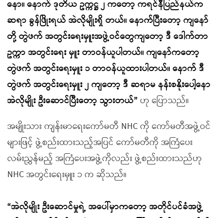
နော။ နောက် ဒုတိယ ဥက္ကဋ္ဌ ၂ ကတော့ ကရင်နီပြည်နယ်က
ဆရာ ခွန်ဖြိုးရယ် အဲလိုမျိုးရှိ တယ်။ နောက်ပြီးတော့ ကျနော်
တို့ တွဲဖက် အတွင်းရေးမှူးအဖွဲ့ဝင်တွေကျတော့ ဒီ ဒေါက်တာ
ဥက္ကာ အတွင်းရေး မှူး တာဝန်ယူပါတယ်။ ကျနော်ကတော့
တွဲဖက် အတွင်းရေးမှူး ၁ တာဝန်ယူထားပါတယ်။ နောက် ဒီ
တွဲဖက် အတွင်းရေးမှူး ၂ ကျတော့ ဒီ ဆရာမ နန်းစနိုးပေါ့နော
အဲလိုမျိုး ဦးဆောင်ပြီးတော့ သွားတယ်”
ဟု ပြောသည်။
အမျိုးသား ကျန်းမာရေးကော်မတီ NHC ကို ကော်မတီအဖွဲ့ဝင်
များဖြင့် ဖွဲ့စည်းထားသည့်အပြင် ကော်မတီကို အကြံပေး
လမ်းညွှန်မည့် အကြံပေးအဖွဲ့ကိုလည်း ဖွဲ့စည်းထားသည်ဟု
NHC အတွင်းရေးမှူး ၁ က ဆိုသည်။
“အဲလိုမျိုး ဦးဆောင်မှုရဲ့ အပေါ်မှာကတော့ အတိုင်ပင်ခံအဖွဲ့