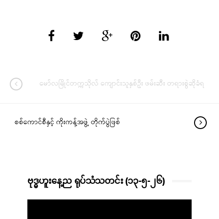
မော်လမြိုင်တက္ကသိုလ် ကျောင်းသူနှစ်ဦး ဖမ်းဆီး တရားစွဲဆိုခံရ
စစ်ကောင်စီနှင့် ကိုးကန့်အဖွဲ့ တိုက်ပွဲဖြစ်
ဗုဒ္ဓဟူးနေ့ည ရုပ်သံသတင်း (၁၃-၅-၂၆)