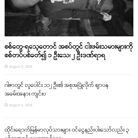
စစ်တွေ-ရသေ့တောင် အစပ်တွင် ငါးဖမ်းသမားများကို
စစ်တပ်ပစ်ခတ်၍ ၁ ဦးသေ၊ ၂ ဦးဒဏ်ရာရ
August 5, 2026
ဂါဇာတွင် လူပေါင်း ၁၁၂ ဦး၏ အစုအပြုံလိုက် ဈာပန
အခမ်းအနား ကျင်းပ
August 5, 2026
ထိုင်းရောက်မြန်မာလုပ်သားများ ဝင်ငွေနည်းပါးသော်လည်း ၃