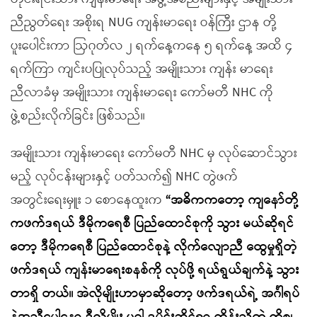
ညီညွတ်ရေး အစိုးရ NUG ကျန်းမာရေး ဝန်ကြီး ဌာန တို့
ပူးပေါင်းကာ ဩဂုတ်လ ၂ ရက်နေ့ကနေ ၅ ရက်နေ့ အထိ ၄
ရက်ကြာ ကျင်းပပြုလုပ်သည့် အမျိုးသား ကျန်း မာရေး
ညီလာခံမှ အမျိုးသား ကျန်းမာရေး ကော်မတီ NHC ကို
ဖွဲ့စည်းလိုက်ခြင်း ဖြစ်သည်။
အမျိုးသား ကျန်းမာရေး ကော်မတီ NHC မှ လုပ်ဆောင်သွား
မည့် လုပ်ငန်းများနှင့် ပတ်သက်၍ NHC တွဲဖက်
အတွင်းရေးမှူး ၁ စောနေထူးက
“အဓိကကတော့ ကျနော်တို့
ကဖက်ဒရယ် ဒီမိုကရေစီ ပြည်ထောင်စုကို သွား မယ်ဆိုရင်
တော့ ဒီမိုကရေစီ ပြည်ထောင်စုနဲ့ လိုက်လျောညီ ထွေမှုရှိတဲ့
ဖက်ဒရယ် ကျန်းမာရေးစနစ်ကို လုပ်ဖို့ ရယ်ရွယ်ချက်နဲ့ သွား
တာရှိ တယ်။ အဲလိုမျိုးဟာမှာဆိုတော့ ဖက်ဒရယ်ရဲ့ အင်္ဂါရပ်