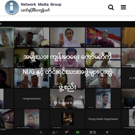
Men
အမျိုးသား ကျန်းမာရေး ကော်မတီကို
NUG နှင့် တိုင်းရင်းသားအဖွဲ့များ ပူးတွဲ
ဖွဲ့စည်း
August 6, 2021