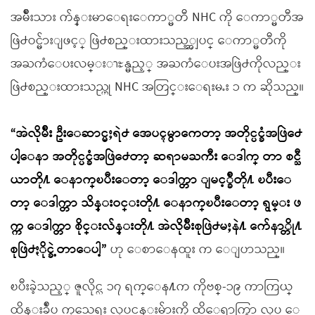
အမ်ိဳးသား က်န္းမာေရးေကာ္မတီ NHC ကို ေကာ္မတီအ
ဖြဲ႕ဝင္မ်ားျဖင့္ ဖြဲ႕စည္းထားသည့္အျပင္ ေကာ္မတီကို
အႀကံေပးလမ္းၫႊန္မည့္ အႀကံေပးအဖြဲ႕ကိုလည္း
ဖြဲ႕စည္းထားသည္ဟု NHC အတြင္းေရးမႉး ၁ က ဆိုသည္။
“အဲလိုမ်ိဳး ဦးေဆာင္မႈရဲ႕ အေပၚမွာကေတာ့ အတိုင္ပင္ခံအဖြဲ႕ေ
ပါ့ေနာ အတိုင္ပင္ခံအဖြဲ႕ေတာ့ ဆရာမႀကီး ေဒါက္ တာ စင္သီ
ယာတို႔ ေနာက္ၿပီးေတာ့ ေဒါက္တာ ျမင့္ခ်ိဳတို႔ ၿပီးေ
တာ့ ေဒါက္တာ သိန္းဝင္းတို႔ ေနာက္ၿပီးေတာ့ ရွမ္း ဖ
က္က ေဒါက္တာ စိုင္းလ်န္းတို႔ အဲလိုမ်ိဳးစုဖြဲ႕မႈနဲ႔ က်ေနာ္တို႔
စုဖြဲ႕ႏိုင္ခဲ့တာေပါ့”
ဟု ေစာေနထူး က ေျပာသည္။
ၿပီးခဲ့သည့္ ဇူလိုင္လ ၁၇ ရက္ေန႔က ကိုဗစ္-၁၉ ကာကြယ္
ထိန္းခ်ဳပ္ ကုသေရး လုပ္ငန္းမ်ားကို ထိေရာက္စြာ လုပ္ ေ