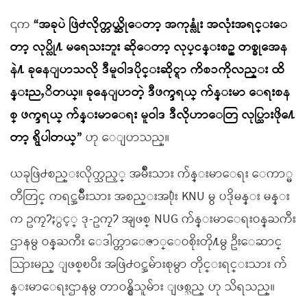
၎က
“အခုပဲ ဖြဲ႕လိုက္တယ္ဆိုေတာ့ အကုန္လုံး အလုံးအရင္းေ
တာ့ လုပ္လို႔ မရေသးဘူး ဆိုေတာ့ လုပ္ငန္းစဥ္ တစ္ခုအေန
နဲ႔ ခုနေျပာသလို ဒီမူဝါဒပိုင္းဆိုင္ရာ ကိစၥကိုလည္း ထိ
န္းညႇိတယ္။ ခုနေျပာတဲ့ ဒီဖက္ဒရယ္ က်န္းမာ ေရးစန
စ္ ဖက္ဒရယ္ က်န္းမာေရး မူဝါဒ ဒီလိုဟာေတြ လုပ္သြားဖို႔ေ
တာ့ ရွိပါတယ္”
ဟု ေျပာသည္။
ယခုဖြဲ႕စည္းလိုက္သည့္ အမ်ိဳးသား က်န္းမာေရး ေကာ္မ
တီတြင္ ကရင္အမ်ိဳးသား အစည္းအ႐ုံး KNU မွ ပဒိုမန္း မန္း
က ဥကၠ႒ႏွင့္ ဒု-ဥကၠ႒ အျဖစ္ NUG က်န္းမာေရးဝန္ႀကီး
ဌာနမွ ဝန္ႀကီး ေဒါက္တာေဇာ္ေဝစိုးတို႔မွ ဦးေဆာင္
သြားမည္ ျဖစ္ၿပီး အဖြဲ႕ဝင္အမ်ားစုမွာ တိုင္းရင္းသား က်
န္းမာေရးဌာနမွ တာဝန္ရွိသူမ်ား ျဖစ္သည္ ဟု သိရသည္။