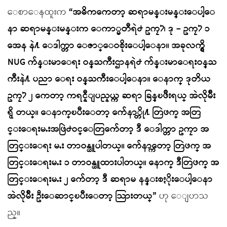
ေစာေနထူးက
“အဓိကကေတာ့ ဆရာမန္းမန္းေပါ့ေ
နာ ဆရာမန္းမန္းက ေကာ္မတီရဲ႕ ဥကၠ႒၊ ဒု – ဥကၠ႒ ၁
အေန နဲ႔ ေဒါက္တာ ေဇာ္ေဝစိုးေပါ့ေနာ။ အခုလက္ရွိ
NUG က်န္းမာေရး ဝန္ႀကီးဌာနရဲ႕ က်န္းမာေရးဝန္ႀ
ကီးနဲ႔ ပညာ ေရး ဝန္ႀကီးေပါ့ေနာ။ ေနာက္ ဒုတိယ
ဥကၠ႒ ၂ ကေတာ့ ကရင္နီျပည္နယ္က ဆရာ ခြန္ၿဖိဳးရယ္ အဲလိုမ်ိဳး
ရွိ တယ္။ ေနာက္ၿပီးေတာ့ က်ေနာ္တို႔ တြဲဖက္ အတြ
င္းေရးမႉးအဖြဲ႕ဝင္ေတြက်ေတာ့ ဒီ ေဒါက္တာ ဥကၠာ အ
တြင္းေရး မႉး တာဝန္ယူပါတယ္။ က်ေနာ္ကေတာ့ တြဲဖက္ အ
တြင္းေရးမႉး ၁ တာဝန္ယူထားပါတယ္။ ေနာက္ ဒီတြဲဖက္ အ
တြင္းေရးမႉး ၂ က်ေတာ့ ဒီ ဆရာမ နန္းစႏိုးေပါ့ေနာ
အဲလိုမ်ိဳး ဦးေဆာင္ၿပီးေတာ့ သြားတယ္”
ဟု ေျပာသ
ည္။