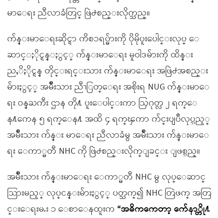
မာေရး ညီလာခံတြင္ ဖြဲ႕စည္းလိုက္သည္။
က်န္းမာေရးဆိုင္ရာ ကိစၥရပ္မ်ားကို ပိုမိုပူးေပါင္းလုပ္ ေ
ဆာင္ႏိုင္ရန္ႏွင့္ က်န္းမာေရး မူဝါဒမ်ားကို ထိန္း
ညႇိႏိုင္ရန္ တိုင္းရင္းသား က်န္းမာေရး အဖြဲ႕အစည္း
မ်ားႏွင့္ အမ်ိဳးသား ညီၫြတ္ေရး အစိုးရ NUG က်န္းမာေ
ရး ဝန္ႀကီး ဌာန တို႔ ပူးေပါင္းကာ ဩဂုတ္လ ၂ ရက္ေ
န႔ကေန ၅ ရက္ေန႔ အထိ ၄ ရက္ၾကာ က်င္းပျပဳလုပ္သည့္
အမ်ိဳးသား က်န္း မာေရး ညီလာခံမွ အမ်ိဳးသား က်န္းမာေ
ရး ေကာ္မတီ NHC ကို ဖြဲ႕စည္းလိုက္ျခင္း ျဖစ္သည္။
အမ်ိဳးသား က်န္းမာေရး ေကာ္မတီ NHC မွ လုပ္ေဆာင္
သြားမည့္ လုပ္ငန္းမ်ားႏွင့္ ပတ္သက္၍ NHC တြဲဖက္ အတြ
င္းေရးမႉး ၁ ေစာေနထူးက
“အဓိကကေတာ့ က်ေနာ္တို႔