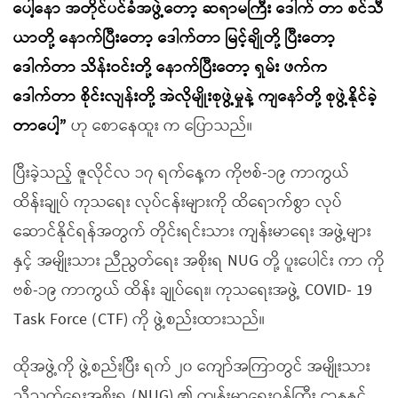
ပေါ့နော အတိုင်ပင်ခံအဖွဲ့တော့ ဆရာမကြီး ဒေါက် တာ စင်သီ
ယာတို့ နောက်ပြီးတော့ ဒေါက်တာ မြင့်ချိုတို့ ပြီးတော့
ဒေါက်တာ သိန်းဝင်းတို့ နောက်ပြီးတော့ ရှမ်း ဖက်က
ဒေါက်တာ စိုင်းလျန်းတို့ အဲလိုမျိုးစုဖွဲ့မှုနဲ့ ကျနော်တို့ စုဖွဲ့နိုင်ခဲ့
တာပေါ့”
ဟု စောနေထူး က ပြောသည်။
ပြီးခဲ့သည့် ဇူလိုင်လ ၁၇ ရက်နေ့က ကိုဗစ်-၁၉ ကာကွယ်
ထိန်းချုပ် ကုသရေး လုပ်ငန်းများကို ထိရောက်စွာ လုပ်
ဆောင်နိုင်ရန်အတွက် တိုင်းရင်းသား ကျန်းမာရေး အဖွဲ့များ
နှင့် အမျိုးသား ညီညွတ်ရေး အစိုးရ NUG တို့ ပူးပေါင်း ကာ ကို
ဗစ်-၁၉ ကာကွယ် ထိန်း ချုပ်ရေး၊ ကုသရေးအဖွဲ့ COVID- 19
Task Force (CTF) ကို ဖွဲ့စည်းထားသည်။
ထိုအဖွဲ့ကို ဖွဲ့စည်းပြီး ရက် ၂၀ ကျော်အကြာတွင် အမျိုးသား
ညီညွတ်ရေးအစိုးရ (NUG) ၏ ကျန်းမာရေးဝန်ကြီး ဌာနနှင့်