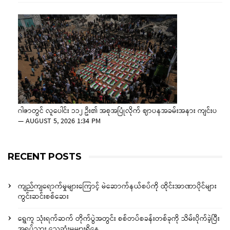
ဂါဇာတွင် လူပေါင်း ၁၁၂ ဦး၏ အစုအပြုံလိုက် ဈာပနအခမ်းအနား ကျင်းပ
—
AUGUST 5, 2026 1:34 PM
RECENT POSTS
ကျည်ကျရောက်မှုများကြောင့် မဲဆောက်နယ်စပ်ကို ထိုင်းအာဏာပိုင်များ
ကွင်းဆင်းစစ်ဆေး
ရွှေကူ သုံးရက်ဆက် တိုက်ပွဲအတွင်း စစ်တပ်စခန်းတစ်ခုကို သိမ်းပိုက်ခဲ့ပြီး
အရပ်သား သေဆုံးမှုများရှိနေ