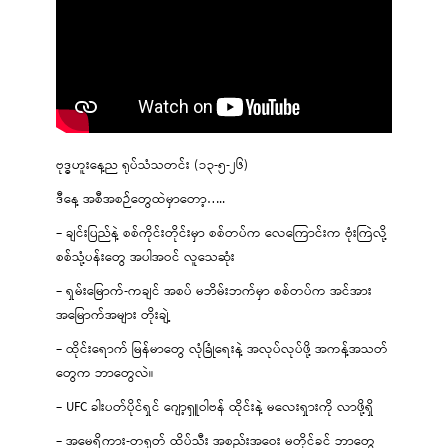
ဗုဒ္ဓဟူးနေ့ည ရုပ်သံသတင်း (၁၃-၅-၂၆)
ဒီနေ့ အစီအစဉ်တွေထဲမှာတော့…..
– ချင်းပြည်နဲ့ စစ်ကိုင်းတိုင်းမှာ စစ်တပ်က လေကြောင်းက ဗုံးကြဲလို့
စစ်သုံ့ပန်းတွေ အပါအဝင် လူသေဆုံး
– ရှမ်းမြောက်-ကချင် အစပ် မဘိမ်းဘက်မှာ စစ်တပ်က အင်အား
အမြောက်အများ တိုးချဲ့
– ထိုင်းရောက် မြန်မာတွေ လုံခြုံရေးနဲ့ အလုပ်လုပ်ဖို့ အကန့်အသတ်
တွေက ဘာတွေလဲ။
– UFC ခါးပတ်ပိုင်ရှင် ဂျော့ရှူဝါဗန် ထိုင်းနဲ့ မလေးရှားကို လာဖို့ရှိ
– အမေရိကား-တရုတ် ထိပ်သီး အစည်းအဝေး မတိုင်ခင် ဘာတွေ