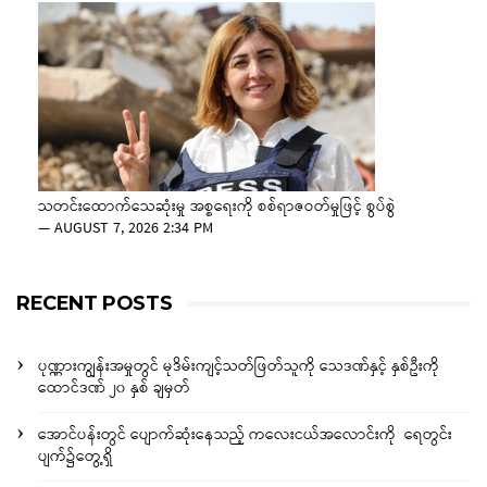
သတင်းထောက်သေဆုံးမှု အစ္စရေးကို စစ်ရာဇဝတ်မှုဖြင့် စွပ်စွဲ
—
AUGUST 7, 2026 2:34 PM
RECENT POSTS
ပုဏ္ဏားကျွန်းအမှုတွင် မုဒိမ်းကျင့်သတ်ဖြတ်သူကို သေဒဏ်နှင့် နှစ်ဦးကို
ထောင်ဒဏ် ၂၀ နှစ် ချမှတ်
အောင်ပန်းတွင် ပျောက်ဆုံးနေသည့် ကလေးငယ်အလောင်းကို ရေတွင်း
ပျက်၌တွေ့ရှိ