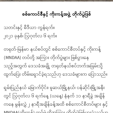
စစ်ကောင်စီနှင့် ကိုးကန့်အဖွဲ့ တိုက်ပွဲဖြစ်
သတင်းနှင့် မီဒီယာ ကွန်ရက်။
၂၀၂၁ ခုနှစ်၊ ဩဂုတ်လ ၆ ရက်။
တရုတ်-မြန်မာ နယ်စပ်တွင် စစ်ကောင်စီတပ်နှင့် ကိုးကန့်
(MNDAA) တပ်တို့ အကြား တိုက်ပွဲများ ဖြစ်ပွားနေ
သည့်အတွက် ဒေသခံအချို့ တရုတ်နယ်စပ်ဘက်အခြမ်းသို့
ထွက်ပြေး တိမ်းရှောင်ခဲ့ရသည်ဟု ဒေသခံများက ပြောသည်။
ရှမ်းပြည်နယ် မြောက်ပိုင်း၊ မူဆယ်မြို့နယ်၊ ပန်ဆိုင်းမြို့အနီး
တွင် ဩဂုတ်လ ၆ ရက်နေ့ (ယနေ့) နံနက် ၁၁ နာရီခွဲ အချိန်
ကနေ မွန်းလွှဲ ၂ နာရီအချိန်ခန့်အထိ စစ်ကောင်စီတပ်များ နှင့်
MNDAA(ကိုးကန့်) တပ်ဖွဲ့တို့အကြား တိုက်ပွဲဖြစ်ပွားခဲ့သည်ဟု