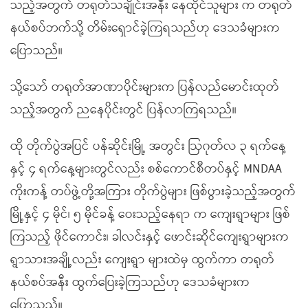
သည့်အတွက် တရုတ်သချိုင်းအနီး နေထိုင်သူများ က တရုတ်
နယ်စပ်ဘက်သို့ တိမ်းရှောင်ခဲ့ကြရသည်ဟု ဒေသခံများက
ပြောသည်။
သို့သော် တရုတ်အာဏာပိုင်းများက ပြန်လည်မောင်းထုတ်
သည့်အတွက် ညနေပိုင်းတွင် ပြန်လာကြရသည်။
ထို တိုက်ပွဲအပြင် ပန်ဆိုင်းမြို့ အတွင်း ဩဂုတ်လ ၃ ရက်နေ့
နှင့် ၄ ရက်နေ့များတွင်လည်း စစ်ကောင်စီတပ်နှင့် MNDAA
ကိုးကန့် တပ်ဖွဲ့တို့အကြား တိုက်ပွဲများ ဖြစ်ပွားခဲ့သည့်အတွက်
မြို့နှင့် ၄ မိုင်၊ ၅ မိုင်ခန့် ဝေးသည့်နေရာ က ကျေးရွာများ ဖြစ်
ကြသည့် ဖိုင်ကောင်း၊ ခါလင်းနှင့် ဖောင်းဆိုင်ကျေးရွာများက
ရွာသားအချို့လည်း ကျေးရွာ များထဲမှ ထွက်ကာ တရုတ်
နယ်စပ်အနီး ထွက်ပြေးခဲ့ကြသည်ဟု ဒေသခံများက
ပြောသည်။