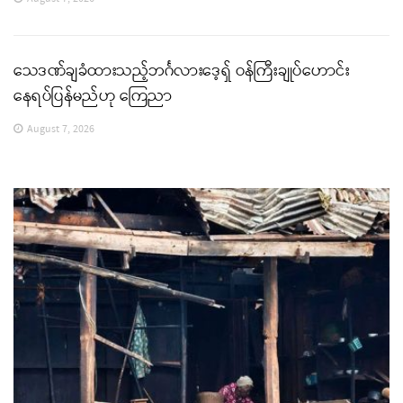
သေဒဏ်ချခံထားသည့်ဘင်္ဂလားဒေ့ရှ် ဝန်ကြီးချုပ်ဟောင်း
နေရပ်ပြန်မည်ဟု ကြေညာ
August 7, 2026