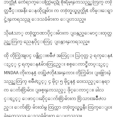
ဘက္သို႔ က်ေရာက္ေပါက္ကြဲမည္ကို စိုးရိမ္ၾကသည့္အတြက္ တ႐ု
တ္သခ်ိဳင္းအနီး ေနထိုင္သူမ်ား က တ႐ုတ္နယ္စပ္ဘက္သို႔ တိမ္းေရွာ
င္ခဲ့ၾကရသည္ဟု ေဒသခံမ်ားက ေျပာသည္။
သို႔ေသာ္ တ႐ုတ္အာဏာပိုင္းမ်ားက ျပန္လည္ေမာင္းထုတ္သ
ည့္အတြက္ ညေနပိုင္းတြင္ ျပန္လာၾကရသည္။
ထို တိုက္ပြဲအျပင္ ပန္ဆိုင္းၿမိဳ႕ အတြင္း ဩဂုတ္လ ၃ ရက္ေန႔
ႏွင့္ ၄ ရက္ေန႔မ်ားတြင္လည္း စစ္ေကာင္စီတပ္ႏွင့္
MNDAA ကိုးကန႔္ တပ္ဖြဲ႕တို႔အၾကား တိုက္ပြဲမ်ား ျဖစ္ပြားခဲ့
သည့္အတြက္ ၿမိဳ႕ႏွင့္ ၄ မိုင္၊ ၅ မိုင္ခန႔္ ေဝးသည့္ေနရာ
က ေက်း႐ြာမ်ား ျဖစ္ၾကသည့္ ဖိုင္ေကာင္း၊ ခါလ
င္းႏွင့္ ေဖာင္းဆိုင္ေက်း႐ြာမ်ားက ႐ြာသားအခ်ိဳ႕လ
ည္း ေက်း႐ြာ မ်ားထဲမွ ထြက္ကာ တ႐ုတ္နယ္စပ္အနီး ထြက္ေျပး
ခဲ့ၾကသည္ဟု ေဒသခံမ်ားက ေျပာသည္။