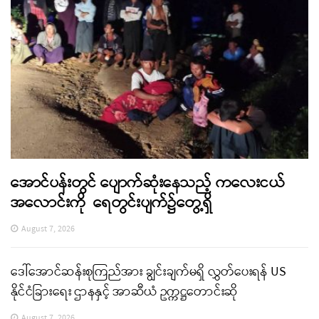
အောင်ပန်းတွင် ပျောက်ဆုံးနေသည့် ကလေးငယ်
အလောင်းကို ရေတွင်းပျက်၌တွေ့ရှိ
August 7, 2026
ဒေါ်အောင်ဆန်းစုကြည်အား ချွင်းချက်မရှိ လွှတ်ပေးရန် US
နိုင်ငံခြားရေး ဌာနနှင့် အာဆီယံ ဥက္ကဋ္ဌတောင်းဆို
August 7, 2026