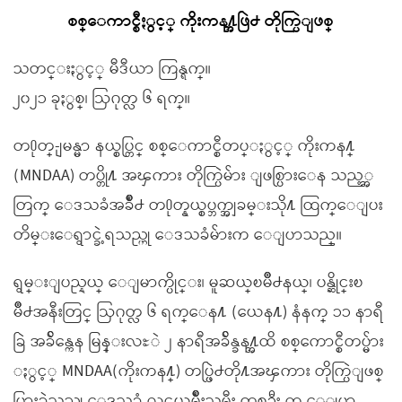
စစ္ေကာင္စီႏွင့္ ကိုးကန႔္အဖြဲ႕ တိုက္ပြဲျဖစ္
သတင္းႏွင့္ မီဒီယာ ကြန္ရက္။
၂၀၂၁ ခုႏွစ္၊ ဩဂုတ္လ ၆ ရက္။
တ႐ုတ္-ျမန္မာ နယ္စပ္တြင္ စစ္ေကာင္စီတပ္ႏွင့္ ကိုးကန႔္
(MNDAA) တပ္တို႔ အၾကား တိုက္ပြဲမ်ား ျဖစ္ပြားေန သည့္အ
တြက္ ေဒသခံအခ်ိဳ႕ တ႐ုတ္နယ္စပ္ဘက္အျခမ္းသို႔ ထြက္ေျပး
တိမ္းေရွာင္ခဲ့ရသည္ဟု ေဒသခံမ်ားက ေျပာသည္။
ရွမ္းျပည္နယ္ ေျမာက္ပိုင္း၊ မူဆယ္ၿမိဳ႕နယ္၊ ပန္ဆိုင္းၿ
မိဳ႕အနီးတြင္ ဩဂုတ္လ ၆ ရက္ေန႔ (ယေန႔) နံနက္ ၁၁ နာရီ
ခြဲ အခ်ိန္ကေန မြန္းလႊဲ ၂ နာရီအခ်ိန္ခန႔္အထိ စစ္ေကာင္စီတပ္မ်ား
ႏွင့္ MNDAA(ကိုးကန႔္) တပ္ဖြဲ႕တို႔အၾကား တိုက္ပြဲျဖစ္
ပြားခဲ့သည္ဟု ေဒသခံ လူငယ္အမ်ိဳးသမီး တစ္ဦး က ေျပာ