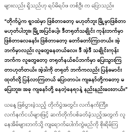
များလည်း ရှိသည်ဟု ရပ်မိရပ်ဖ တစ်ဦး က ပြောသည်။
“တိုက်ပွဲက ရွာထဲမှာ ဖြစ်တာတော့ မဟုတ်ဘူး မြို့မှာဖြစ်တာ
မဟုတ်ပါဘူး။ မြို့အပြင်ပေါ့။ ဒီတရုတ်သချိုင်း ကုန်းဘက်မှာ
ဖြစ်တာလေနော်။ ဖြစ်တာတော့ တော်တော်ကြာတယ်။ အဲ့
ဘက်မှာလည်း လူတွေနေတယ်လေ။ ဒီ အဲ့ဒီ သချိုင်းကုန်း
ဘက်က လူတွေတော့ တရုတ်နယ်စပ်ဘက်မှာ ပြေးသွားကြ
တာဟုတ်တယ်။ အဲ့ဒါကို တရုတ် ဘက်ကလည်း ပြန်မောင်း
ထုတ်လို့ ပြန်လာကြတယ် ပြောတာပဲ။ ကျနော်တို့ကတော့ မ
ပြေးဘူး။ အခု ကျနော်တို့ နေတဲ့နေရာနဲ့ နည်းနည်းဝေးတယ်။”
ယနေ့ ဖြစ်ပွားခဲ့သည့် တိုက်ပွဲအတွင်း လက်နက်ကြီး၊
လက်နက်ငယ်များဖြင့် ဆက်တိုက်ပစ်ခတ်ခဲ့သည့်အတွက် လူ
နေအိမ်များဘက်သို့ ကျရောက်ပေါက်ကွဲမည်ကို စိုးရိမ်ကြ