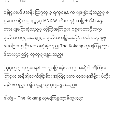
ပန္ဆိုင္းၿမိဳ႕အနီး ဩဂုတ္ ၃ ရက္ေန႔ က ျဖစ္ပြားခဲ့သည့္ စ
စ္ေကာင္စီတပ္ႏွင့္ MNDAA ကိုးကန႔္ တပ္ဖြဲ႕တို႔အၾ
ကား ျဖစ္ပြားခဲ့သည့္ တိုက္ပြဲအတြင္း စစ္ေကာင္စီဘက္က
ဒုတိယတပ္ရင္းမႉးႏွင့္ ဒုတိယတပ္ခြဲမႉးတို႔ အပါအဝင္ စုစု
ေပါင္း ၅ ဦး ေသဆုံးခဲ့သည္ဟု The Kokang လူမႈကြန္ရက္စာ
မ်က္ႏွာတြင္ ထုတ္ျပန္ထားသည္။
ဩဂုတ္ ၃ ရက္ေန႔ က ျဖစ္ပြားခဲ့သည့္ အဆိုပါ တိုက္ပြဲအ
တြင္း အနီးရွိေက်း႐ြာမ်ား အတြင္းက လူေနအိမ္မ်ား ပ်က္စီး
မႈမ်ားလည္း ရွိသည္ဟု ထုတ္ျပန္ထားသည္။
ဓါတ္ပုံ – The Kokang လူမႈကြန္ရက္စာမ်က္ႏွာ