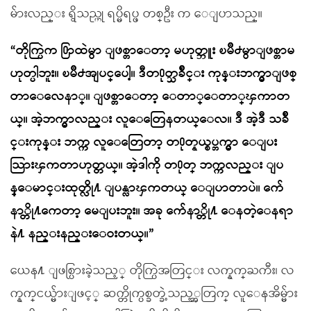
မ်ားလည္း ရွိသည္ဟု ရပ္မိရပ္ဖ တစ္ဦး က ေျပာသည္။
“တိုက္ပြဲက ႐ြာထဲမွာ ျဖစ္တာေတာ့ မဟုတ္ဘူး ၿမိဳ႕မွာျဖစ္တာမ
ဟုတ္ပါဘူး။ ၿမိဳ႕အျပင္ေပါ့။ ဒီတ႐ုတ္သခ်ိဳင္း ကုန္းဘက္မွာျဖစ္
တာေလေနာ္။ ျဖစ္တာေတာ့ ေတာ္ေတာ္ၾကာတ
ယ္။ အဲ့ဘက္မွာလည္း လူေတြေနတယ္ေလ။ ဒီ အဲ့ဒီ သခ်ိဳ
င္းကုန္း ဘက္က လူေတြေတာ့ တ႐ုတ္နယ္စပ္ဘက္မွာ ေျပး
သြားၾကတာဟုတ္တယ္။ အဲ့ဒါကို တ႐ုတ္ ဘက္ကလည္း ျပ
န္ေမာင္းထုတ္လို႔ ျပန္လာၾကတယ္ ေျပာတာပဲ။ က်ေ
နာ္တို႔ကေတာ့ မေျပးဘူး။ အခု က်ေနာ္တို႔ ေနတဲ့ေနရာ
နဲ႔ နည္းနည္းေဝးတယ္။”
ယေန႔ ျဖစ္ပြားခဲ့သည့္ တိုက္ပြဲအတြင္း လက္နက္ႀကီး၊ လ
က္နက္ငယ္မ်ားျဖင့္ ဆက္တိုက္ပစ္ခတ္ခဲ့သည့္အတြက္ လူေနအိမ္မ်ား