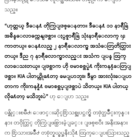
သည္။
“ဟုတ္တယ္ ဒီေန႔ တိုက္ပြဲျဖစ္ေနတာ။ ဒီေန႔ ၁၁ နာရီခြဲ
အခ်ိန္ေလာက္ကေနျဖစ္တာ။ ႏွစ္နာရီခြဲ သုံးနာရီေလာက္ ၾ
ကာတယ္။ ေန႔လည္ ၂ နာရီေလာက္မွ အသံေတြတိတ္သြား
တယ္။ ဒီည ၇ နာရီေလာက္မွာလည္း အသံက ျပန္ ထြက္
လာေသးတယ္။ ျဖစ္တာက ဟို ဗမာစစ္တပ္နဲ႔ ကိုးကန႔္ေတြျ
ဖစ္တာ။ KIA ပါတယ္လို႔ေတာ့ မေျပာဘူး။ ဒီမွာ အားလုံးေျပာ
တာက ကိုးကန႔္နဲ႔ ဗမာစစ္တပ္ျဖစ္တာပဲ သိတယ္။ KIA ပါတယ္
လို႔ေတာ့ မသိဘူးပဲ”
ဟု ေျပာ သည္။
ပန္ဆိုင္းၿမိဳ႕၊ ေဖာင္းဆိုင္႐ြာသစ္အျပင္ဘက္ရွိ တ႐ုတ္သခ်ိဳင္းကုန္း
နား တဝိုက္တြင္ တိုက္ပြဲျဖစ္ပြားခဲ့ျခင္း ျဖစ္ၿပီး အနီးအနား
က ႐ြာသားအခ်ိဳ႕ တ႐ုတ္နယ္စပ္အနီးသို႔ ထြက္ေျပးသြားသည္