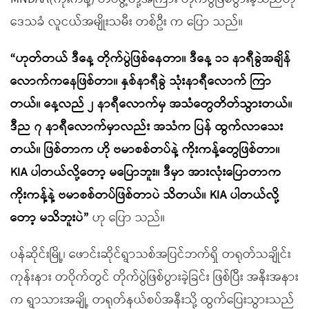
ဒေသခံ လူငယ်အမျိုးသမီး တစ်ဦး က ပြော သည်။
“ဟုတ်တယ် ဒီနေ့ တိုက်ပွဲဖြစ်နေတာ။ ဒီနေ့ ၁၁ နာရီခွဲအချိန်
လောက်ကနေဖြစ်တာ။ နှစ်နာရီခွဲ သုံးနာရီလောက် ကြာ
တယ်။ နေ့လည် ၂ နာရီလောက်မှ အသံတွေတိတ်သွားတယ်။
ဒီည ၇ နာရီလောက်မှာလည်း အသံက ပြန် ထွက်လာသေး
တယ်။ ဖြစ်တာက ဟို ဗမာစစ်တပ်နဲ့ ကိုးကန့်တွေဖြစ်တာ။
KIA ပါတယ်လို့တော့ မပြောဘူး။ ဒီမှာ အားလုံးပြောတာက
ကိုးကန့်နဲ့ ဗမာစစ်တပ်ဖြစ်တာပဲ သိတယ်။ KIA ပါတယ်လို့
တော့ မသိဘူးပဲ”
ဟု ပြော သည်။
ပန်ဆိုင်းမြို့၊ ဖောင်းဆိုင်ရွာသစ်အပြင်ဘက်ရှိ တရုတ်သချိုင်း
ကုန်းနား တဝိုက်တွင် တိုက်ပွဲဖြစ်ပွားခဲ့ခြင်း ဖြစ်ပြီး အနီးအနား
က ရွာသားအချို့ တရုတ်နယ်စပ်အနီးသို့ ထွက်ပြေးသွားသည်