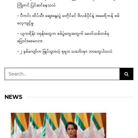
ကြိုတင် ပြင်ဆင်နေသလဲ
– ပီကင်း ထိပ်သီး ဆွေးနွေးပွဲ မတိုင်ခင် ဖိလစ်ပိုင်နဲ့ အမေရိကန် စစ်
လေ့ကျင့်မှု
– ယူကရိန်း ဒရုန်းတွေက စစ်ပွဲတွေအတွက် ခေတ်သစ်တစ်ခု
ပြောင်းစေမလား
– ၂ နှစ်ကျော်က မြုပ်သွားတဲ့ ရုရှား သင်္ဘောမှာ ဘာတွေပါသလဲ
NEWS