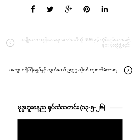
အမျိုးသား ကျန်းမာရေး ကော်မတီကို NUG နှင့် တိုင်းရင်းသားအဖွဲ့
များ ပူးတွဲဖွဲ့စည်း
မကွေး ဝန်ကြီးချုပ်နှင့် လွှတ်တော် ဥက္ကဌ ကိုဗစ် ကူးစက်ခံထားရ
ဗုဒ္ဓဟူးနေ့ည ရုပ်သံသတင်း (၁၃-၅-၂၆)