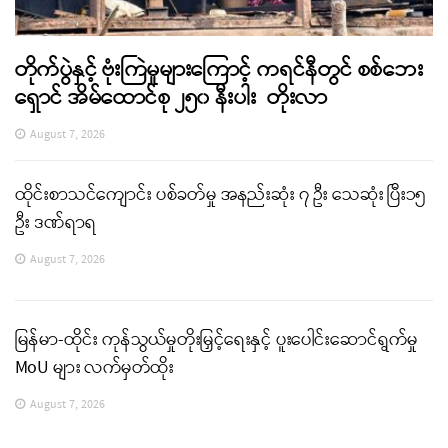
တိုက်ပွဲနှင့် ဗုံးကြဲမှုများကြောင့် ကရင်နီတွင် စစ်ဘေး
ရှောင် အိမ်ထောင်စု ၂၅၀ နီးပါး တိုးလာ
August 7, 2026
ထိုင်းစာသင်ကျောင်း ပစ်ခတ်မှု အနည်းဆုံး ၇ ဦး သေဆုံး ပြီး၁၅
ဦး ဒဏ်ရာရ
August 7, 2026
မြန်မာ-ထိုင်း ကုန်သွယ်မှုတိုးမြှင့်ရေးနှင့် ပူးပေါင်းဆောင်ရွက်မှု
MoU များ လက်မှတ်ထိုး
August 7, 2026