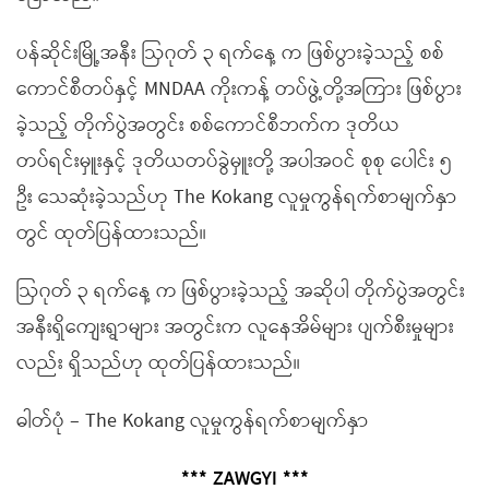
ပန်ဆိုင်းမြို့အနီး ဩဂုတ် ၃ ရက်နေ့ က ဖြစ်ပွားခဲ့သည့် စစ်
ကောင်စီတပ်နှင့် MNDAA ကိုးကန့် တပ်ဖွဲ့တို့အကြား ဖြစ်ပွား
ခဲ့သည့် တိုက်ပွဲအတွင်း စစ်ကောင်စီဘက်က ဒုတိယ
တပ်ရင်းမှူးနှင့် ဒုတိယတပ်ခွဲမှူးတို့ အပါအဝင် စုစု ပေါင်း ၅
ဦး သေဆုံးခဲ့သည်ဟု The Kokang လူမှုကွန်ရက်စာမျက်နှာ
တွင် ထုတ်ပြန်ထားသည်။
ဩဂုတ် ၃ ရက်နေ့ က ဖြစ်ပွားခဲ့သည့် အဆိုပါ တိုက်ပွဲအတွင်း
အနီးရှိကျေးရွာများ အတွင်းက လူနေအိမ်များ ပျက်စီးမှုများ
လည်း ရှိသည်ဟု ထုတ်ပြန်ထားသည်။
ဓါတ်ပုံ – The Kokang လူမှုကွန်ရက်စာမျက်နှာ
*** ZAWGYI ***