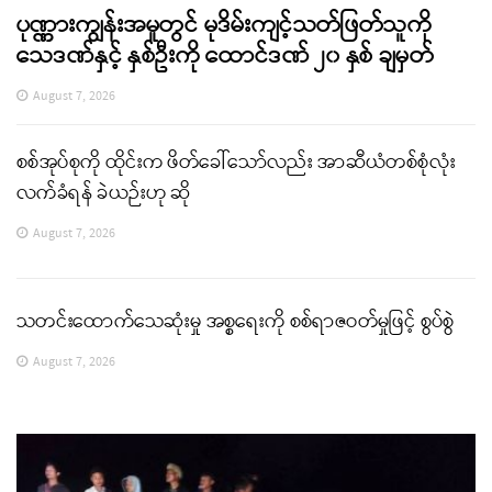
ပုဏ္ဏားကျွန်းအမှုတွင် မုဒိမ်းကျင့်သတ်ဖြတ်သူကို
သေဒဏ်နှင့် နှစ်ဦးကို ထောင်ဒဏ် ၂၀ နှစ် ချမှတ်
August 7, 2026
စစ်အုပ်စုကို ထိုင်းက ဖိတ်ခေါ်သော်လည်း အာဆီယံတစ်စုံလုံး
လက်ခံရန် ခဲယဉ်းဟု ဆို
August 7, 2026
သတင်းထောက်သေဆုံးမှု အစ္စရေးကို စစ်ရာဇဝတ်မှုဖြင့် စွပ်စွဲ
August 7, 2026