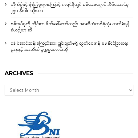
တိုက်ပွဲနှင့် ဗုံးကြဲမှုများကြောင့် ကရင်နီတွင် စစ်ဘေးရှောင် အိမ်ထောင်စု
၂၅၀ နီးပါး တိုးလာ
စစ်အုပ်စုကို ထိုင်းက ဖိတ်ခေါ်သော်လည်း အာဆီယံတစ်စုံလုံး လက်ခံရန်
ခဲယဉ်းဟု ဆို
ဒေါ်အောင်ဆန်းစုကြည်အား ချွင်းချက်မရှိ လွှတ်ပေးရန် US နိုင်ငံခြားရေး
ဌာနနှင့် အာဆီယံ ဥက္ကဋ္ဌတောင်းဆို
ARCHIVES