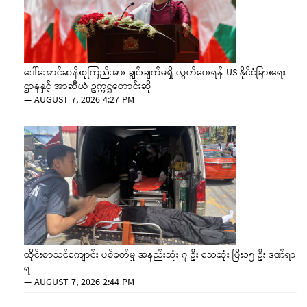
ဒေါ်အောင်ဆန်းစုကြည်အား ချွင်းချက်မရှိ လွှတ်ပေးရန် US နိုင်ငံခြားရေး
ဌာနနှင့် အာဆီယံ ဥက္ကဋ္ဌတောင်းဆို
—
AUGUST 7, 2026 4:27 PM
ထိုင်းစာသင်ကျောင်း ပစ်ခတ်မှု အနည်းဆုံး ၇ ဦး သေဆုံး ပြီး၁၅ ဦး ဒဏ်ရာ
ရ
—
AUGUST 7, 2026 2:44 PM