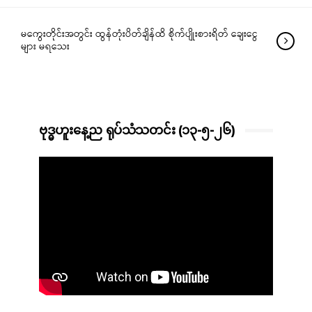
မကွေးတိုင်းအတွင်း ထွန်တုံးပိတ်ချိန်ထိ စိုက်ပျိုးစားရိတ် ချေးငွေ
များ မရသေး
ဗုဒ္ဓဟူးနေ့ည ရုပ်သံသတင်း (၁၃-၅-၂၆)