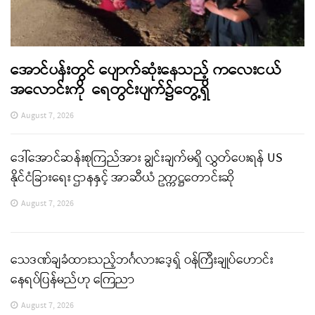
အောင်ပန်းတွင် ပျောက်ဆုံးနေသည့် ကလေးငယ်
အလောင်းကို ရေတွင်းပျက်၌တွေ့ရှိ
August 7, 2026
ဒေါ်အောင်ဆန်းစုကြည်အား ချွင်းချက်မရှိ လွှတ်ပေးရန် US
နိုင်ငံခြားရေး ဌာနနှင့် အာဆီယံ ဥက္ကဋ္ဌတောင်းဆို
August 7, 2026
သေဒဏ်ချခံထားသည့်ဘင်္ဂလားဒေ့ရှ် ဝန်ကြီးချုပ်ဟောင်း
နေရပ်ပြန်မည်ဟု ကြေညာ
August 7, 2026