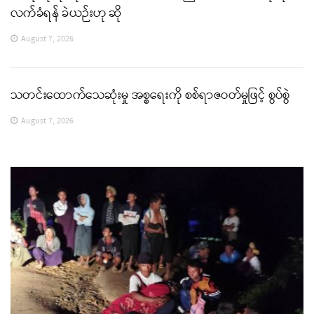
လက်ခံရန် ခဲယဉ်းဟု ဆို
August 7, 2026
သတင်းထောက်သေဆုံးမှု အစ္စရေးကို စစ်ရာဇဝတ်မှုဖြင့် စွပ်စွဲ
August 7, 2026