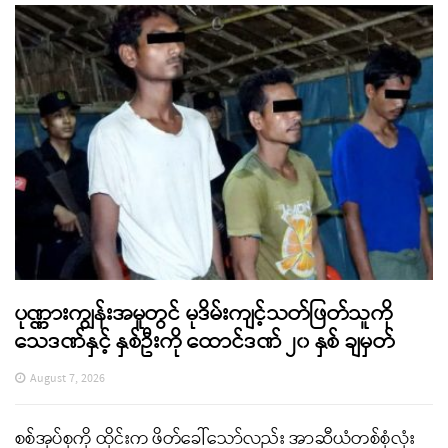
ပုဏ္ဏားကျွန်းအမှုတွင် မုဒိမ်းကျင့်သတ်ဖြတ်သူကို
သေဒဏ်နှင့် နှစ်ဦးကို ထောင်ဒဏ် ၂၀ နှစ် ချမှတ်
August 7, 2026
စစ်အုပ်စုကို ထိုင်းက ဖိတ်ခေါ်သော်လည်း အာဆီယံတစ်စုံလုံး