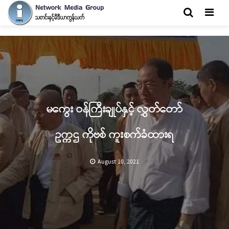
Men
မကွေး ဝန်ကြီးချုပ်နှင့် လွှတ်တော်
ဥက္ကဌ ကိုဗစ် ကူးစက်ခံထားရ
August 10, 2021