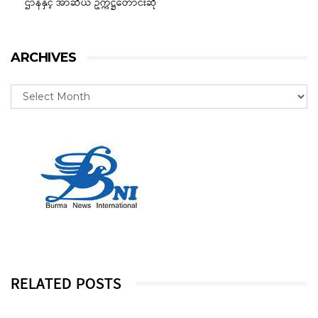
ဌာနနှင့် အာဆီယံ ဥက္ကဋ္ဌတောင်းဆို
ARCHIVES
RELATED POSTS