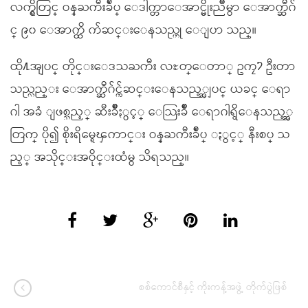
လက္ရွိတြင္ ဝန္ႀကီးခ်ဳပ္ ေဒါက္တာေအာင္မိုးညိဳမွာ ေအာက္ဆီဂ်
င္ ၉၀ ေအာက္ထိ က်ဆင္းေနသည္ဟု ေျပာ သည္။
ထို႔အျပင္ တိုင္းေဒသႀကီး လႊတ္ေတာ္ ဥကၠ႒ ဦးတာ
သည္လည္း ေအာက္ဆီဂ်င္က်ဆင္းေနသည့္အျပင္ ယခင္ ေရာ
ဂါ အခံ ျဖစ္သည့္ ဆီးခ်ိဳႏွင့္ ေသြးခ်ိဳ ေရာဂါရွိေနသည့္အ
တြက္ ပို၍ စိုးရိမ္ရေၾကာင္း ဝန္ႀကီးခ်ဳပ္ ႏွင့္ နီးစပ္ သ
ည့္ အသိုင္းအဝိုင္းထံမွ သိရသည္။
စစ်ကောင်စီနှင့် ကိုးကန့်အဖွဲ့ တိုက်ပွဲဖြစ်