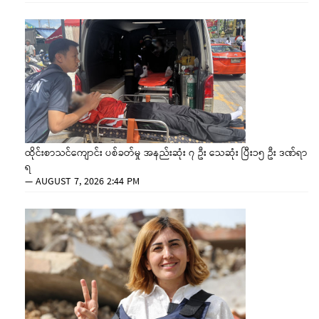
ထိုင်းစာသင်ကျောင်း ပစ်ခတ်မှု အနည်းဆုံး ၇ ဦး သေဆုံး ပြီး၁၅ ဦး ဒဏ်ရာ
ရ
—
AUGUST 7, 2026 2:44 PM