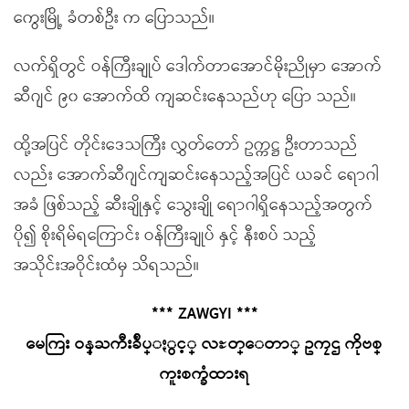
ကွေးမြို့ ခံတစ်ဦး က ပြောသည်။
လက်ရှိတွင် ဝန်ကြီးချုပ် ဒေါက်တာအောင်မိုးညိုမှာ အောက်
ဆီဂျင် ၉၀ အောက်ထိ ကျဆင်းနေသည်ဟု ပြော သည်။
ထို့အပြင် တိုင်းဒေသကြီး လွှတ်တော် ဥက္ကဋ္ဌ ဦးတာသည်
လည်း အောက်ဆီဂျင်ကျဆင်းနေသည့်အပြင် ယခင် ရောဂါ
အခံ ဖြစ်သည့် ဆီးချိုနှင့် သွေးချို ရောဂါရှိနေသည့်အတွက်
ပို၍ စိုးရိမ်ရကြောင်း ဝန်ကြီးချုပ် နှင့် နီးစပ် သည့်
အသိုင်းအဝိုင်းထံမှ သိရသည်။
*** ZAWGYI ***
မေကြး ဝန္ႀကီးခ်ဳပ္ႏွင့္ လႊတ္ေတာ္ ဥကၠဌ ကိုဗစ္
ကူးစက္ခံထားရ