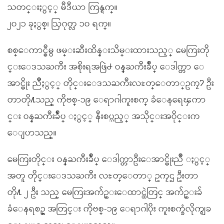
သတင္းႏွင့္ မီဒီယာ ကြန္ရက္။
၂၀၂၁ ခုႏွစ္၊ ဩဂုတ္လ ၁၀ ရက္။
စစ္ေကာင္စီမွ ဖမ္းဆီးထိန္းသိမ္းထားသည့္ မေကြးတို
င္းေဒသႀကီး အစိုးရအဖြဲ႕ ဝန္ႀကီးခ်ဳပ္ ေဒါက္တာ ေ
အာင္မိုး ညိဳႏွင့္ တိုင္းေဒသႀကီးလႊတ္ေတာ္ဥကၠ႒ ဦး
တာတို႔သည္ ကိုဗစ္-၁၉ ေရာဂါကူးစက္ ခံေနရေၾကာ
င္း ဝန္ႀကီးခ်ဳပ္ ႏွင့္ နီးစပ္သည့္ အသိုင္းအဝိုင္းက
ေျပာသည္။
မေကြးတိုင္း ဝန္ႀကီးခ်ဳပ္ ေဒါက္တာဦးေအာင္မိုးညိဳ ႏွင့္
အတူ တိုင္းေဒသႀကီး လႊတ္ေတာ္ ဥကၠဌ ဦးတာ
တို႔ ၂ ဦး သည္ မေကြးအက်ဥ္းေထာင္ထဲတြင္ အက်ဥ္းခ်
ခံေနရစဥ္ အတြင္း ကိုဗစ္-၁၉ ေရာဂါပိုး ကူးစက္ခံလိုက္ရျခ