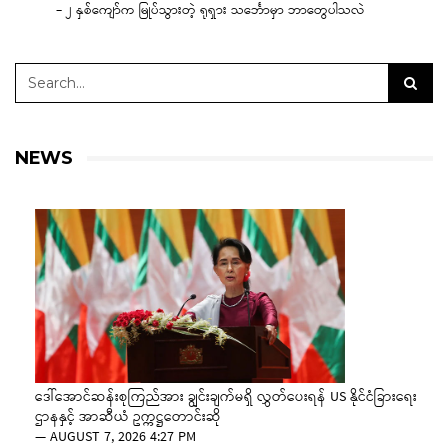
– ၂ နှစ်ကျော်က မြုပ်သွားတဲ့ ရုရှား သင်္ဘောမှာ ဘာတွေပါသလဲ
NEWS
ဒေါ်အောင်ဆန်းစုကြည်အား ချွင်းချက်မရှိ လွှတ်ပေးရန် US နိုင်ငံခြားရေး
ဌာနနှင့် အာဆီယံ ဥက္ကဋ္ဌတောင်းဆို
—
AUGUST 7, 2026 4:27 PM