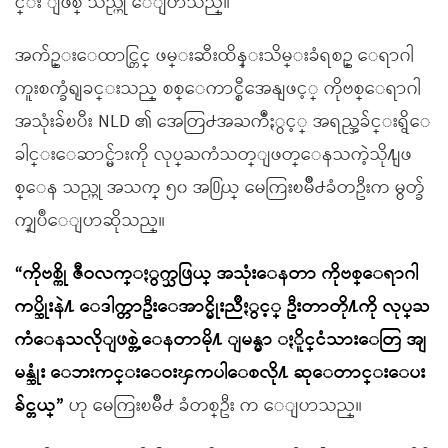
င္း ျဖစ္ သည္ဟု ေျပာသည္။
အက်ဥ္းေထာင္တြင္ ဖမ္းဆီးထိန္းသိမ္းခံရစဥ္ ေရာဂါ
ကူးစက္ခံရျခင္းသည္ စစ္ေကာင္စီအေနျဖင့္ ကိုဗစ္ေရာဂါ
အသုံးခ်ၿပီး NLD ၏ အေတြ႕အႀကဳံႏွင့္ အရည္အခ်င္းရွိေ
ခါင္းေဆာင္မ်ားကို လုပ္ႀကံသတ္ျဖတ္ေနသကဲ့သို႔ျဖ
စ္ေန သည္ဟု အသက္ ၅၀ အ႐ြယ္ မေကြးၿမိဳ႕ခံတဦးက မွတ္ခ်
က္ျပဳေျပာဆိုသည္။
“ကိုဗစ္ကို ဇီဝလက္ႏွက္သဖြယ္ အသုံးေနတာ ကိုဗစ္ေရာဂါ
ကပ္ဆိုးနဲ႔ ေဒါက္တာဦးေအာင္မိုးညိဳႏွင့္ ဦးတာတို႔ကို လုပ္ႀ
ကံေနသလိုျဖစ္တဲ့ေနတာမို႔ ျမန္မာ ႏိူင္ငံသားေတြ အျ
မန္ဆုံး ေဘးကင္းေဝးၾကပါေစလို႔ ဆုေတာင္းေပး
ခ်င္တယ္”
ဟု မေကြးၿမိဳ႕ ခံတစ္ဦး က ေျပာသည္။