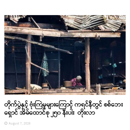
တိုက်ပွဲနှင့် ဗုံးကြဲမှုများကြောင့် ကရင်နီတွင် စစ်ဘေး
ရှောင် အိမ်ထောင်စု ၂၅၀ နီးပါး တိုးလာ
August 7, 2026