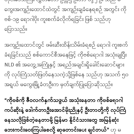
ကွေးအကျဉ်းထောင်ထဲတွင် အကျဉ်းချခံနေရစဉ် အတွင်း ကို
ဗစ်-၁၉ ရောဂါပိုး ကူးစက်ခံလိုက်ရခြင်း ဖြစ် သည်ဟု
ပြောသည်။
အကျဉ်းထောင်တွင် ဖမ်းဆီးထိန်းသိမ်းခံရစဉ် ရောဂါ ကူးစက်
ခံရခြင်းသည် စစ်ကောင်စီအနေဖြင့် ကိုဗစ်ရောဂါ အသုံးချပြီး
NLD ၏ အတွေ့အကြုံနှင့် အရည်အချင်းရှိခေါင်းဆောင်များ
ကို လုပ်ကြံသတ်ဖြတ်နေသကဲ့သို့ဖြစ်နေ သည်ဟု အသက် ၅၀
အရွယ် မကွေးမြို့ခံတဦးက မှတ်ချက်ပြုပြောဆိုသည်။
“ကိုဗစ်ကို ဇီဝလက်နှက်သဖွယ် အသုံးနေတာ ကိုဗစ်ရောဂါ
ကပ်ဆိုးနဲ့ ဒေါက်တာဦးအောင်မိုးညိုနှင့် ဦးတာတို့ကို လုပ်ကြံ
နေသလိုဖြစ်တဲ့နေတာမို့ မြန်မာ နိူင်ငံသားတွေ အမြန်ဆုံး
ဘေးကင်းဝေးကြပါစေလို့ ဆုတောင်းပေး ချင်တယ်”
ဟု မ