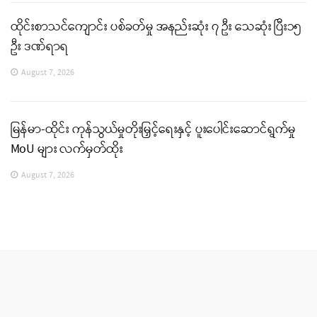
ထိုင်းစာသင်ကျောင်း ပစ်ခတ်မှု အနည်းဆုံး ၇ ဦး သေဆုံး ပြီး၁၅
ဦး ဒဏ်ရာရ
August 7, 2026
မြန်မာ-ထိုင်း ကုန်သွယ်မှုတိုးမြှင့်ရေးနှင့် ပူးပေါင်းဆောင်ရွက်မှု
MoU များ လက်မှတ်ထိုး
August 7, 2026