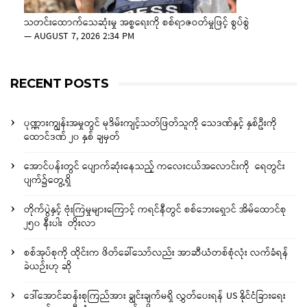
သတင်းထောက်သေဆုံးမှု အစ္စရေးကို စစ်ရာဇဝတ်မှုဖြင့် စွပ်စွဲ
—
AUGUST 7, 2026 2:34 PM
RECENT POSTS
ပုဏ္ဏားကျွန်းအမှုတွင် မုဒိမ်းကျင့်သတ်ဖြတ်သူကို သေဒဏ်နှင့် နှစ်ဦးကို
ထောင်ဒဏ် ၂၀ နှစ် ချမှတ်
အောင်ပန်းတွင် ပျောက်ဆုံးနေသည့် ကလေးငယ်အလောင်းကို ရေတွင်း
ပျက်၌တွေ့ရှိ
တိုက်ပွဲနှင့် ဗုံးကြဲမှုများကြောင့် ကရင်နီတွင် စစ်ဘေးရှောင် အိမ်ထောင်စု
၂၅၀ နီးပါး တိုးလာ
စစ်အုပ်စုကို ထိုင်းက ဖိတ်ခေါ်သော်လည်း အာဆီယံတစ်စုံလုံး လက်ခံရန်
ခဲယဉ်းဟု ဆို
ဒေါ်အောင်ဆန်းစုကြည်အား ချွင်းချက်မရှိ လွှတ်ပေးရန် US နိုင်ငံခြားရေး