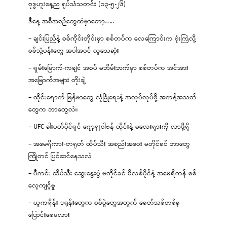
ဗုဒ္ဓဟူးနေ့ည ရုပ်သံသတင်း (၁၃-၅-၂၆)
ဒီနေ့ အစီအစဉ်တွေထဲမှာတော့…..
– ချင်းပြည်နဲ့ စစ်ကိုင်းတိုင်းမှာ စစ်တပ်က လေကြောင်းက ဗုံးကြဲလို့
စစ်သုံ့ပန်းတွေ အပါအဝင် လူသေဆုံး
– ရှမ်းမြောက်-ကချင် အစပ် မဘိမ်းဘက်မှာ စစ်တပ်က အင်အား
အမြောက်အများ တိုးချဲ့
– ထိုင်းရောက် မြန်မာတွေ လုံခြုံရေးနဲ့ အလုပ်လုပ်ဖို့ အကန့်အသတ်
တွေက ဘာတွေလဲ။
– UFC ခါးပတ်ပိုင်ရှင် ဂျော့ရှူဝါဗန် ထိုင်းနဲ့ မလေးရှားကို လာဖို့ရှိ
– အမေရိကား-တရုတ် ထိပ်သီး အစည်းအဝေး မတိုင်ခင် ဘာတွေ
ကြိုတင် ပြင်ဆင်နေသလဲ
– ပီကင်း ထိပ်သီး ဆွေးနွေးပွဲ မတိုင်ခင် ဖိလစ်ပိုင်နဲ့ အမေရိကန် စစ်
လေ့ကျင့်မှု
– ယူကရိန်း ဒရုန်းတွေက စစ်ပွဲတွေအတွက် ခေတ်သစ်တစ်ခု
ပြောင်းစေမလား