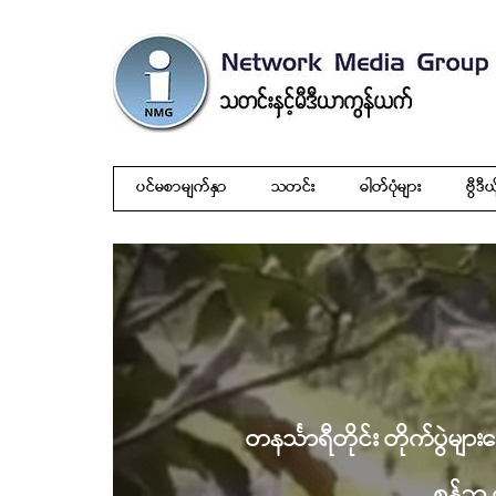
ပင်မစာမျက်နှာ
သတင်း
ဓါတ်ပုံများ
ဗွီဒီယ
တနင်္သာရီတိုင်း တိုက်ပွဲမျာ
စွန့်ခ