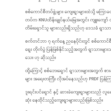
စစ်ကောင်စီတပ်ဖွဲ့များ ကျေးရွာများထဲသို့ မကြာခ
တပ်က KNUထိန်းချုပ်နယ်မြေအတွင်း ကျူးကျော် ဝင်ရ
တိမ်းရှောင်သူ များလည်းရှိသည်ဟု ဒေသခံ ရွာသ
စက်တင်ဘာ ၇ ရက်နေ့ ညနေပိုင်းတွင် စစ်ကောင်စီ
ရွေး တိုက်ပွဲ ပြန်ဖြစ်နိုင်သည့်အတွက် ရွာသားများ
သေး ဟု ဆိုသည်။
ထို့ကြောင့် စစ်ဘေးရှောင် ရွာသားများအတွက် စာ
များ အရေးတကြီး လိုအပ်နေသည်ဟု PRDF ပြန်
ဒူးရင်းပင်ရှောင် နှင့် ဆားခဲကျေးရွာများသည် လူနေ
ဆုံး နေထိုင်သည့်ကျေးရွာများလည်းဖြစ်သည်။