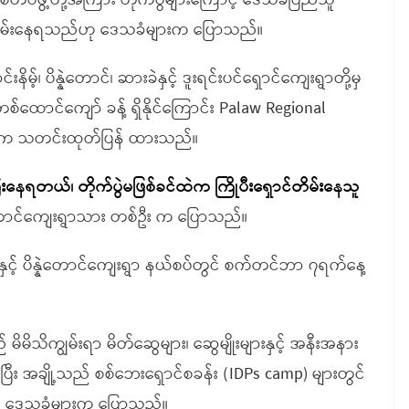
စီတပ်ဖွဲ့တို့အကြား တိုက်ပွဲများကြောင့် ဒေသခံပြည်သူ
်တိမ်းနေရသည်ဟု ဒေသခံများက ပြောသည်။
နိမ့်၊ ပိန္နဲတောင်၊ ဆားခဲနှင့် ဒူးရင်းပင်ရှောင်ကျေးရွာတို့မှ
စ်ထောင်ကျော် ခန့် ရှိနိုင်ကြောင်း Palaw Regional
ခံ က သတင်းထုတ်ပြန် ထားသည်။
းနေရတယ်၊ တိုက်ပွဲမဖြစ်ခင်ထဲက ကြိုပီးရှောင်တိမ်းနေသူ
တောင်ကျေးရွာသား တစ်ဦး က ပြောသည်။
ွာနှင့် ပိန္နဲတောင်ကျေးရွာ နယ်စပ်တွင် စက်တင်ဘာ ၇ရက်နေ့
် မိမိသိကျွမ်းရာ မိတ်ဆွေများ၊ ဆွေမျိုးများနှင့် အနီးအနား
ြီး အချို့သည် စစ်ဘေးရှောင်စခန်း (IDPs camp) များတွင်
ွာက ဒေသခံများက ပြောသည်။