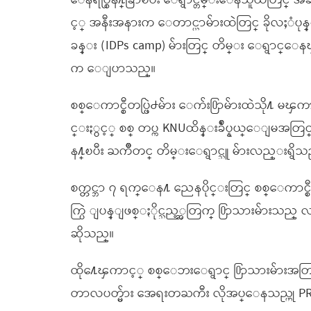
ေနရပ္စြန႔္ခြာၿပီး ေရွာင္တိမ္းေနသူထဲတြင္ အခ်
င့္ အနီးအနားက ေတာင္ယာမ်ားထဲတြင္ ခိုလႈ
ခန္း (IDPs camp) မ်ားတြင္ တိမ္း ေရွာင
က ေျပာသည္။
စစ္ေကာင္စီတပ္ဖြဲ႕မ်ား ေက်း႐ြာမ်ားထဲသို႔ 
င္းႏွင့္ စစ္ တပ္က KNUထိန္းခ်ဳပ္နယ္ေျမအတြင္
န႔္ၿပီး ႀကိဳတင္ တိမ္းေရွာင္သူ မ်ားလည္းရ
စက္တင္ဘာ ၇ ရက္ေန႔ ညေနပိုင္းတြင္ စစ္ေကာင္စီတပ္ဖ
က္ပြဲ ျပန္ျဖစ္ႏိုင္သည့္အတြက္ ႐ြာသားမ်ားသည္ လ
ဆိုသည္။
ထို႔ေၾကာင့္ စစ္ေဘးေရွာင္ ႐ြာသားမ်ားအတြက
တာလပတ္မ်ား အေရးတႀကီး လိုအပ္ေနသည္ဟု 