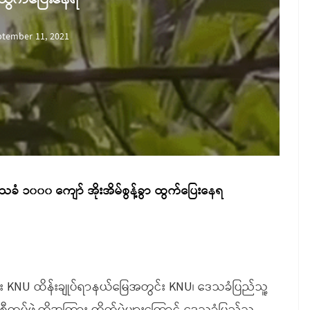
ptember 11, 2021
ဒေသခံ ၁၀၀၀ ကျော် အိုးအိမ်စွန့်ခွာ ထွက်ပြေးနေရ
့အနီး KNU ထိန်းချုပ်ရာနယ်မြေအတွင်း KNU၊ ဒေသခံပြည်သူ့