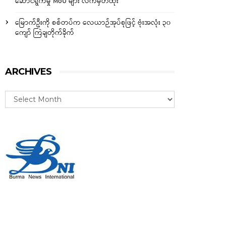
ဆောင်ရွက်မှု MoU များ လက်မှတ်ထိုး
မြောက်ဦးကို စစ်တပ်က လေယာဉ်အုပ်စုဖြင့် ဗုံးအလုံး ၃၀
ကျော် ကြဲချတိုက်ခိုက်
ARCHIVES