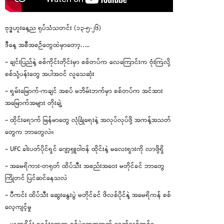
ဗုဒ္ဓဟူးနေ့ည ရုပ်သံသတင်း (၁၃-၅-၂၆)
ဒီနေ့ အစီအစဉ်တွေထဲမှာတော့…..
– ချင်းပြည်နဲ့ စစ်ကိုင်းတိုင်းမှာ စစ်တပ်က လေကြောင်းက ဗုံးကြဲလို့
စစ်သုံ့ပန်းတွေ အပါအဝင် လူသေဆုံး
– ရှမ်းမြောက်-ကချင် အစပ် မဘိမ်းဘက်မှာ စစ်တပ်က အင်အား
အမြောက်အများ တိုးချဲ့
– ထိုင်းရောက် မြန်မာတွေ လုံခြုံရေးနဲ့ အလုပ်လုပ်ဖို့ အကန့်အသတ်
တွေက ဘာတွေလဲ။
– UFC ခါးပတ်ပိုင်ရှင် ဂျော့ရှူဝါဗန် ထိုင်းနဲ့ မလေးရှားကို လာဖို့ရှိ
– အမေရိကား-တရုတ် ထိပ်သီး အစည်းအဝေး မတိုင်ခင် ဘာတွေ
ကြိုတင် ပြင်ဆင်နေသလဲ
– ပီကင်း ထိပ်သီး ဆွေးနွေးပွဲ မတိုင်ခင် ဖိလစ်ပိုင်နဲ့ အမေရိကန် စစ်
လေ့ကျင့်မှု