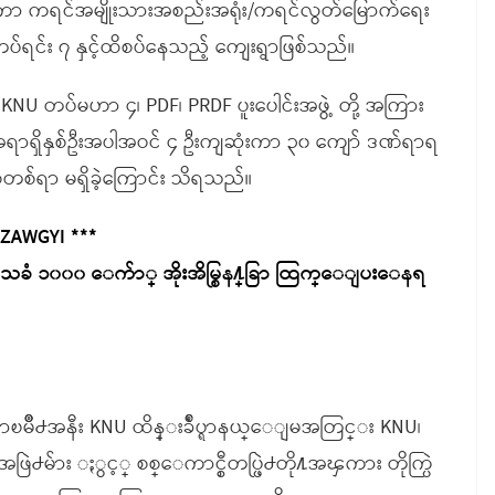
် ရှိကာ ကရင်အမျိုးသားအစည်းအရုံး/ကရင်လွတ်မြောက်ရေး
်ရင်း ၇ နှင့်ထိစပ်နေသည့် ကျေးရွာဖြစ်သည်။
U တပ်မဟာ ၄၊ PDF၊ PRDF ပူးပေါင်းအဖွဲ့ တို့ အကြား
က အရာရှိနှစ်ဦးအပါအဝင် ၄ ဦးကျဆုံးကာ ၃၀ ကျော် ဒဏ်ရာရ
ုံတစ်ရာ မရှိခဲ့ကြောင်း သိရသည်။
 ZAWGYI ***
သခံ ၁၀၀၀ ေက်ာ္ အိုးအိမ္စြန႔္ခြာ ထြက္ေျပးေနရ
ၿမိဳ႕အနီး KNU ထိန္းခ်ဳပ္ရာနယ္ေျမအတြင္း KNU၊
မ်ား ႏွင့္ စစ္ေကာင္စီတပ္ဖြဲ႕တို႔အၾကား တိုက္ပြဲ