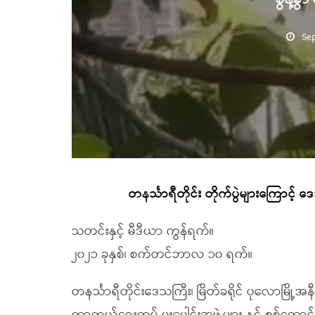
Se
တနင်္သာရီတိုင်း တိုက်ပွဲများကြောင့် 
သတင်းနှင့် မီဒီယာ ကွန်ရက်။
၂၀၂၁ ခုနှစ်၊ စက်တင်ဘာလ ၁၀ ရက်။
တနင်္သာရီတိုင်းဒေသကြီး၊ မြိတ်ခရိုင် ပုလောမြို