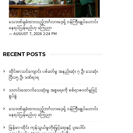
သေဒဏ်ချခံထားသည့်ဘင်္ဂလားဒေ့ရှ် ဝန်ကြီးချုပ်ဟောင်း
နေရပ်ပြန်မည်ဟု ကြေညာ
—
AUGUST 7, 2026 2:24 PM
RECENT POSTS
ထိုင်းစာသင်ကျောင်း ပစ်ခတ်မှု အနည်းဆုံး ၇ ဦး သေဆုံး
ပြီး၁၅ ဦး ဒဏ်ရာရ
သတင်းထောက်သေဆုံးမှု အစ္စရေးကို စစ်ရာဇဝတ်မှုဖြင့်
စွပ်စွဲ
သေဒဏ်ချခံထားသည့်ဘင်္ဂလားဒေ့ရှ် ဝန်ကြီးချုပ်ဟောင်း
နေရပ်ပြန်မည်ဟု ကြေညာ
မြန်မာ-ထိုင်း ကုန်သွယ်မှုတိုးမြှင့်ရေးနှင့် ပူးပေါင်း