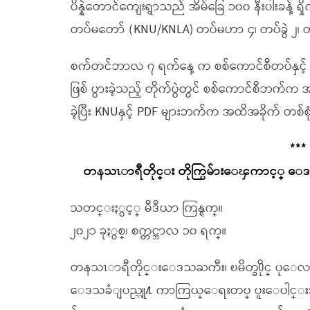
ပိန္နဲတောင်ကျေးရွာသည် အိမ်ခြေ ၁၀၀ နီးပါးခန့
တပ်မတော် (KNU/KNLA) တပ်မဟာ ၄၊ တပ်ခွဲ ၂၊ တပ
စက်တင်ဘာလ ၇ ရက်နေ့ က စစ်ကောင်စီတပ်နှင့် KN
ဖြစ် ပွားခဲ့သည့် တိုက်ပွဲတွင် စစ်ကောင်စီဘက်
ခဲ့ပြီး KNUနှင့် PDF များဘက်က အထိအခိုက် တစ်စ
***
တနသၤာရီတိုင္း တိုက္ပြဲမ်ားေၾကာင့္ ေဒ
သတင္းႏွင့္ မီဒီယာ ကြန္ရက္။
၂၀၂၁ ခုႏွစ္၊ စက္တင္ဘာလ ၁၀ ရက္။
တနသၤာရီတိုင္းေဒသႀကီး၊ ၿမိတ္ခ႐ိုင္ ပုေလာ
ေဒသခံျပည္သူ႔ ကာကြယ္ေရးတပ္ ပူးေပါင္းအဖြဲ႕