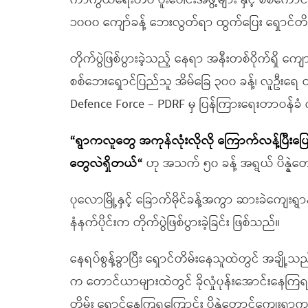
ကာကွယ်ရေးတပ် ပူးပေါင်းအဖွဲ့များ နှင့် စစ်ကောင်
၁၀၀၀ ကျော်ခန့် ဘေးလွတ်ရာ ထွက်ပြေး ရှောင
တိုက်ပွဲဖြစ်ပွားခဲ့သည့် နေရာ အနီးတစ်ဝိုက်ရှိ ကျောင်း
စစ်ဘေးရှောင်ပြည်သူ အိမ်ခြေ ၃၀၀ ခန့်၊ လူဦးရေ တ
Defence Force – PDRF မှ ပြန်ကြားရေးတာဝန်
“ရွာကလူတွေ အကုန်လုံးလိုလို ကြောက်လန့်ပြီးပြေ
တွေလဲရှိတယ်“
ဟု အသက် ၅၀ ခန့် အရွယ် ပိန္နဲ
ပုလောမြို့နှင့် ခြောက်မိုင်ခန့်အကွာ ဆားခဲကျေးရ
နံနက်ပိုင်းက တိုက်ပွဲဖြစ်ပွားခဲ့ခြင်း ဖြစ်သည်။
နေရပ်စွန့်ခွာပြီး ရှောင်တိမ်းနေသူထဲတွင် အချို့သည
က တောင်ယာများထဲတွင် ခိုလှုံပုန်းအောင်းနေကြရပ
တိမ်း ရှောင်နေကြရကြောင်း ပိန္နဲတောင်ကျေးရ