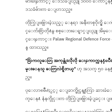
မ်ားေၾကာင့္ ေဒသခံျပည္သူ ၁၀၀၀ ေက်ာ္ခန
ဒသခံမ်ားက ေျပာသည္။
တိုက္ပြဲျဖစ္ပြားခဲ့သည့္ ေနရာ အနီးတစ္ဝိုက္ရွိ 
င္ေက်း႐ြာတို႔မွ စစ္ေဘးေရွာင္ျပည္သူ အိမ္
င္ေၾကာင္း Palaw Regional Defence Forc
န္ ထားသည္။
“႐ြာကလူေတြ အကုန္လုံးလိုလို ေၾကာက္လန႔္ၿပီးေျ
မ္းေနသူ ေတြလဲရွိတယ္“
ဟု အသက္ ၅၀ ခန႔
ည္။
ပုေလာၿမိဳ႕ႏွင့္ ေျခာက္မိုင္ခန႔္အကြာ ဆားခဲေက်
က္ေန႔ နံနက္ပိုင္းက တိုက္ပြဲျဖစ္ပြားခဲ့ျခင္း ျဖ