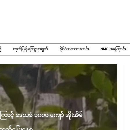
ို
ထုတ်ပြန်ကြေညာချက်
နိုင်ငံတကာသတင်း
NMG အကြောင်း
းကြောင့် ဒေသခံ ၁၀၀၀ ကျော် အိုးအိမ်
ွာ ထွက်ပြေးနေရ