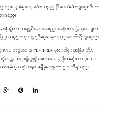
သည္ လူေနအိမ္ေျခမ်ားသည့္ ႐ြာႀကီးမ်ားျဖစ္ၿပီး က
းျဖစ္သည္။
န႔္ ရွိကာ ကရင္အမ်ိဳးသားအစည္းအ႐ုံး/ကရင္လြတ္ေျမာ
ဲ ၂၊ တပ္ရင္း ၇ ႏွင့္ထိစပ္ေနသည့္ ေက်း႐ြာျဖစ္သည္။
KNU တပ္မဟာ ၄၊ PDF၊ PRDF ပူးေပါင္းအဖြဲ႕ တို႔
ာင္စီဘက္က အရာရွိႏွစ္ဦးအပါအဝင္ ၄ ဦးက်ဆုံးကာ ၃၀ ေ
ထိအခိုက္ တစ္စုံတစ္ရာ မရွိခဲ့ေၾကာင္း သိရသည္။