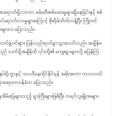
ဏရောက်ရှိလာကာ ဖမ်းဆီးစစ်ဆေးမှုများရှိနေခြင်းနှင့် စစ်
ောက်လာမှုများကြောင့် စိုးရိမ်ထိတ်လန့်ပြီး ကြိုတင်
ားများက ပြောသည်။
တပ်ဖွဲ့ဝင်များ ပြန်လည်ဆုတ်ခွာသွားသော်လည်း အချိန်မ
သည် လက်ရှိအချိန်ထိ ၎င်းတို့၏ ကျေးရွာများသို့ မပြန်ကြ
းနပ်ရိက္ခာနှင့် ယာယီနေထိုင်နိုင်ရန် အမိုးအကာ တာလပတ်
ကြားရေးတာဝန်ခံက ပြောသည်။
အိမ်ခြေများသည့် ရွာကြီးများဖြစ်ပြီး ကရင်လူမျိုးအများ