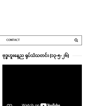
CONTACT
ဗုဒ္ဓဟူးနေ့ည ရုပ်သံသတင်း (၁၃-၅-၂၆)