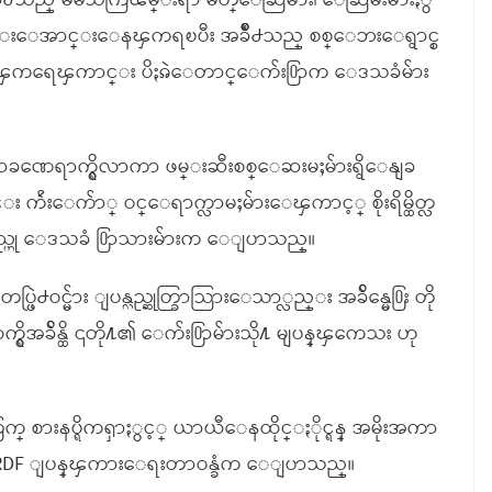
ိဳ႕သည္ မိမိသိကြၽမ္းရာ မိတ္ေဆြမ်ား၊ ေဆြမ်ိဳးမ်ားႏွ
ံပုန္းေအာင္းေနၾကရၿပီး အခ်ိဳ႕သည္ စစ္ေဘးေရွာင္စ
္ေနၾကရေၾကာင္း ပိႏၷဲေတာင္ေက်း႐ြာက ေဒသခံမ်ား
မၾကာခဏေရာက္ရွိလာကာ ဖမ္းဆီးစစ္ေဆးမႈမ်ားရွိေနျခ
း က်ဴးေက်ာ္ ဝင္ေရာက္လာမႈမ်ားေၾကာင့္ စိုးရိမ္ထိတ္လ
ွိသည္ဟု ေဒသခံ ႐ြာသားမ်ားက ေျပာသည္။
ြဲ႕ဝင္မ်ား ျပန္လည္ဆုတ္ခြာသြားေသာ္လည္း အခ်ိန္မေ႐ြး တို
က္ရွိအခ်ိန္ထိ ၎တို႔၏ ေက်း႐ြာမ်ားသို႔ မျပန္ၾကေသး ဟု
္ စားနပ္ရိကၡာႏွင့္ ယာယီေနထိုင္ႏိုင္ရန္ အမိုးအကာ
PRDF ျပန္ၾကားေရးတာဝန္ခံက ေျပာသည္။