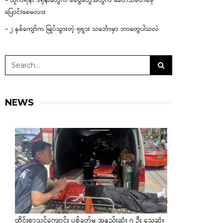
– ယူကရိန်း ဒရုန်းတွေက စစ်ပွဲတွေအတွက် ခေတ်သစ်တစ်ခု
ပြောင်းစေမလား
– ၂ နှစ်ကျော်က မြုပ်သွားတဲ့ ရုရှား သင်္ဘောမှာ ဘာတွေပါသလဲ
NEWS
ထိုင်းစာသင်ကျောင်း ပစ်ခတ်မှု အနည်းဆုံး ၇ ဦး သေဆုံး