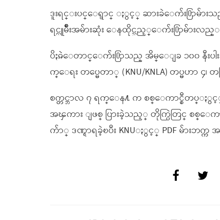
ဒူးရင္းပင္ေရွာင္ ႏွင့္ ဆားခဲေက်း႐ြာမ်ား
ရင္လူမ်ိဳးအမ်ားဆုံး ေနထိုင္သည့္ေက်း႐ြာမ်ားလည္
ပိႏၷဲေတာင္ေက်း႐ြာသည္ အိမ္ေျခ ၁၀၀ နီးပါးခ
က္ေရး တပ္မေတာ္ (KNU/KNLA) တပ္မဟာ ၄၊ တပ္ခြ
စက္တင္ဘာလ ၇ ရက္ေန႔ က စစ္ေကာင္စီတပ္ႏွင့္ 
အၾကား ျဖစ္ ပြားခဲ့သည့္ တိုက္ပြဲတြင္ စစ္ေက
က်ာ္ ဒဏ္ရာရခဲ့ၿပီး KNUႏွင့္ PDF မ်ားဘက္က အ