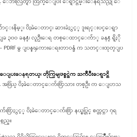
႔္ ေဘးလြတ္ရာ ထြက္ေျပး ေရွာင္တိမ္းေနရသည္ဟု ေ
ေက်ာင္းနိမ့္၊ ပိႏၷဲေတာင္၊ ဆားခဲႏွင့္ ဒူးရင္းပင္ေရွာ
ေျခ ၃၀၀ ခန႔္၊ လူဦးေရ တစ္ေထာင္ေက်ာ္ ခန႔္ ရွိႏို
e – PDRF မွ ျပန္ၾကားေရးတာဝန္ခံ က သတင္းထုတ္ျပ
ပးေနရတယ္၊ တိုက္ပြဲမျဖစ္ခင္ထဲက ႀကိဳပီးေရွာင္တိ
္ အ႐ြယ္ ပိႏၷဲေတာင္ေက်း႐ြာသား တစ္ဦး က ေျပာသ
း႐ြာႏွင့္ ပိႏၷဲေတာင္ေက်း႐ြာ နယ္စပ္တြင္ စက္တင္ဘာ ၇ရ
စ္သည္။