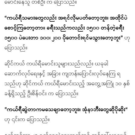
မောင်းနေသူ တစ်ဦး က ပြောသည်။
“ကယ်ရီသမားတွေလည်း အရင်လိုမပတ်တော့ဘူး။ အထိုင်ပဲ
စောင့်ကြတော့တာ။ ခရီးသည်ကလည်း ၁၅၀၀ တန်တဲ့ခရီး
၁၅၀၀ ပဲပေးတာ ၁၀၀၊ ၂၀၀ ပိုတောင်းရင်မသွားတော့ဘူး”
ဟု
ပြောသည်။
ဆိုင်ကယ် ကယ်ရီမောင်းသူများသည်လည်း ယခုခါ
ဆောက်လုပ်ရေးနှင့် အခြား ကျဘန်းပြောင်းလုပ်နေကြ ရ
သည်ဟု ဆိုင်ကယ် ကယ်ရီမောင်းသည့် အတွေ့အကြုံ ၁၀ နှစ်
ခန့်ရှိသည့် ဦးစိန်ဝင်း က ပြောသည်။
”ကယ်ရီဆွဲတာကမသေချာတော့ဘူး။ အုံနာဘီးတွေဆိုပိုဆိုး“
ဟု ၎င်းက ပြောသည်။