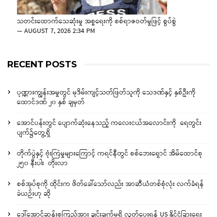
သတင်းထောက်သေဆုံးမှု အစ္စရေးကို စစ်ရာဇဝတ်မှုဖြင့် စွပ်စွဲ
—
AUGUST 7, 2026 2:34 PM
RECENT POSTS
ပုဏ္ဏားကျွန်းအမှုတွင် မုဒိမ်းကျင့်သတ်ဖြတ်သူကို သေဒဏ်နှင့် နှစ်ဦးကို
ထောင်ဒဏ် ၂၀ နှစ် ချမှတ်
အောင်ပန်းတွင် ပျောက်ဆုံးနေသည့် ကလေးငယ်အလောင်းကို ရေတွင်း
ပျက်၌တွေ့ရှိ
တိုက်ပွဲနှင့် ဗုံးကြဲမှုများကြောင့် ကရင်နီတွင် စစ်ဘေးရှောင် အိမ်ထောင်စု
၂၅၀ နီးပါး တိုးလာ
စစ်အုပ်စုကို ထိုင်းက ဖိတ်ခေါ်သော်လည်း အာဆီယံတစ်စုံလုံး လက်ခံရန်
ခဲယဉ်းဟု ဆို
ဒေါ်အောင်ဆန်းစုကြည်အား ချွင်းချက်မရှိ လွှတ်ပေးရန် US နိုင်ငံခြားရေး