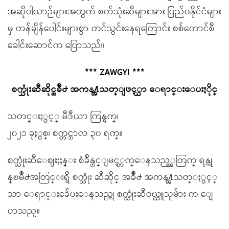
အဆိုပါယာဉ်များအတွက် စက်သုံးဆီများအား ပြည်ပနိုင်ငံများ
မှ တန်ချိန်ပေါင်းများစွာ တင်သွင်းနေရကြောင်း စစ်ကောင်စီ
ခေါင်းဆောင်က ပြောသည်။
*** ZAWGYI ***
စက္သုံးဆီဆိုင္အခ်ိဳ႕ အကန႔္အသတ္ျဖင့္သာ ေရာင္းေပးႏိုင္
သတင္းႏွင့္ မီဒီယာ ကြန္ရက္၊
၂၀၂၁ ခုႏွစ္၊ စက္တင္ဘာလ ၃၀ ရက္။
စက္သုံးဆီေဈးႏႈန္း စံခ်ိန္တင္ျမင့္တက္ေနသည့္အတြက္ ရန္ကု
န္ၿမိဳ႕အတြင္းရွိ စက္သုံး ဆီဆိုင္ အခ်ိဳ႕ အကန႔္အသတ္ႏွင့္
သာ ေရာင္းခ်ေပးေနသည္ဟု စက္သုံးဆီဝယ္ယူသူမ်ား က ေျ
ပာသည္။