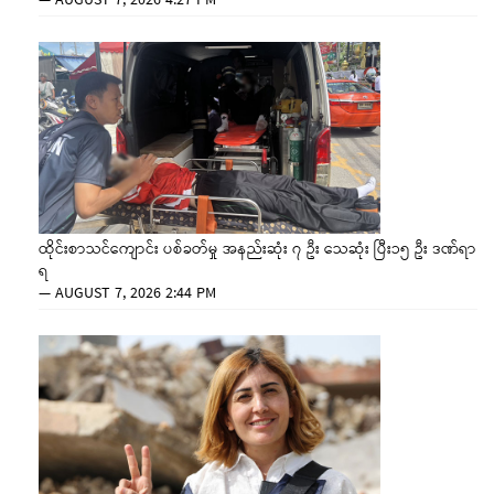
—
AUGUST 7, 2026 4:27 PM
ထိုင်းစာသင်ကျောင်း ပစ်ခတ်မှု အနည်းဆုံး ၇ ဦး သေဆုံး ပြီး၁၅ ဦး ဒဏ်ရာ
ရ
—
AUGUST 7, 2026 2:44 PM