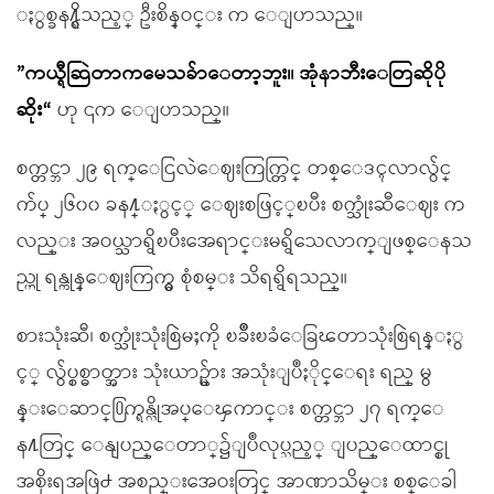
ႏွစ္ခန႔္ရွိသည့္ ဦးစိန္ဝင္း က ေျပာသည္။
”ကယ္ရီဆြဲတာကမေသခ်ာေတာ့ဘူး။ အုံနာဘီးေတြဆိုပို
ဆိုး“
ဟု ၎က ေျပာသည္။
စက္တင္ဘာ ၂၉ ရက္ေငြလဲေဈးကြက္တြင္ တစ္ေဒၚလာလွ်င္
က်ပ္ ၂၆၀၀ ခန႔္ႏွင့္ ေဈးစဖြင့္ၿပီး စက္သုံးဆီေဈး က
လည္း အဝယ္သာရွိၿပီးအေရာင္းမရွိသေလာက္ျဖစ္ေနသ
ည္ဟု ရန္ကုန္ေဈးကြက္မွ စုံစမ္း သိရရွိရသည္။
စားသုံးဆီ၊ စက္သုံးသုံးစြဲမႈကို ၿခိဳးၿခံေခြၽတာသုံးစြဲရန္ႏွ
င့္ လွ်ပ္စစ္ဓာတ္အား သုံးယာဥ္မ်ား အသုံးျပဳႏိုင္ေရး ရည္ မွ
န္းေဆာင္႐ြက္ရန္လိုအပ္ေၾကာင္း စက္တင္ဘာ ၂၇ ရက္ေ
န႔တြင္ ေနျပည္ေတာ္၌ျပဳလုပ္သည့္ ျပည္ေထာင္စု
အစိုးရအဖြဲ႕ အစည္းအေဝးတြင္ အာဏာသိမ္း စစ္ေခါ