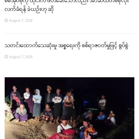
စစ်အုပ်စုကို ထိုင်းက ဖိတ်ခေါ်သော်လည်း အာဆီယံတစ်စုံလုံး
လက်ခံရန် ခဲယဉ်းဟု ဆို
August 7, 2026
သတင်းထောက်သေဆုံးမှု အစ္စရေးကို စစ်ရာဇဝတ်မှုဖြင့် စွပ်စွဲ
August 7, 2026