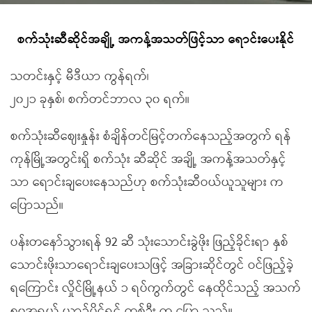
စက်သုံးဆီဆိုင်အချို့ အကန့်အသတ်ဖြင့်သာ ရောင်းပေးနိုင်
သတင်းနှင့် မီဒီယာ ကွန်ရက်၊
၂၀၂၁ ခုနှစ်၊ စက်တင်ဘာလ ၃၀ ရက်။
စက်သုံးဆီဈေးနှုန်း စံချိန်တင်မြင့်တက်နေသည့်အတွက် ရန်
ကုန်မြို့အတွင်းရှိ စက်သုံး ဆီဆိုင် အချို့ အကန့်အသတ်နှင့်
သာ ရောင်းချပေးနေသည်ဟု စက်သုံးဆီဝယ်ယူသူများ က
ပြောသည်။
ပန်းတနော်သွားရန် 92 ဆီ သုံးသောင်းခွဲဖိုး ဖြည့်ခိုင်းရာ နှစ်
သောင်းဖိုးသာရောင်းချပေးသဖြင့် အခြားဆိုင်တွင် ဝင်ဖြည့်ခဲ့
ရကြောင်း လှိုင်မြို့နယ် ၁ ရပ်ကွက်တွင် နေထိုင်သည့် အသက်
၅၀အရွယ် ယာဉ်ပိုင်ရှင် တစ်ဦး က ပြော သည်။