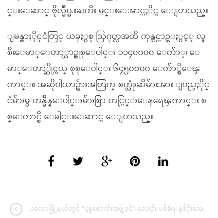
င္းေဆာင္ ဗိုလ္ခ်ဳပ္မႉးႀကီး မင္းေအာင္လႈိင္က ေျပာသည္။
ျမန္မာႏိုင္ငံတြင္ ယခုႏွစ္ ဩဂုတ္လအထိ ကုန္တင္ယာဥ္ႏွင့္ လူ
စီးေမာ္ေတာ္ယာဥ္စုစုေပါင္း ၁၁၄၀၀၀၀ ေက်ာ္၊ ေ
မာ္ေတာ္ဆိုင္ကယ္ စုစုေပါင္း ၆၄၅၀၀၀၀ ေက်ာ္ရွိေၾ
ကာင္း၊ အဆိုပါယာဥ္မ်ားအတြက္ စက္သုံးဆီမ်ားအား ျပည္ပႏိုင္
ငံမ်ားမွ တန္ခ်ိန္ေပါင္းမ်ားစြာ တင္သြင္းေနရေၾကာင္း စ
စ္ေကာင္စီ ေခါင္းေဆာင္က ေျပာသည္။
ပုလောမြို့နယ်တွင် “ပျူစောထီးအဖွဲ့ဝင်” လေးဦး ပစ်ခံရ၊ နှစ်ဦးသေ