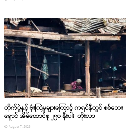
တိုက်ပွဲနှင့် ဗုံးကြဲမှုများကြောင့် ကရင်နီတွင် စစ်ဘေး
ရှောင် အိမ်ထောင်စု ၂၅၀ နီးပါး တိုးလာ
August 7, 2026