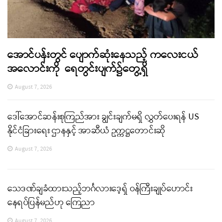
အောင်ပန်းတွင် ပျောက်ဆုံးနေသည့် ကလေးငယ်
အလောင်းကို ရေတွင်းပျက်၌တွေ့ရှိ
August 7, 2026
ဒေါ်အောင်ဆန်းစုကြည်အား ချွင်းချက်မရှိ လွှတ်ပေးရန် US
နိုင်ငံခြားရေး ဌာနနှင့် အာဆီယံ ဥက္ကဋ္ဌတောင်းဆို
August 7, 2026
သေဒဏ်ချခံထားသည့်ဘင်္ဂလားဒေ့ရှ် ဝန်ကြီးချုပ်ဟောင်း
နေရပ်ပြန်မည်ဟု ကြေညာ
August 7, 2026