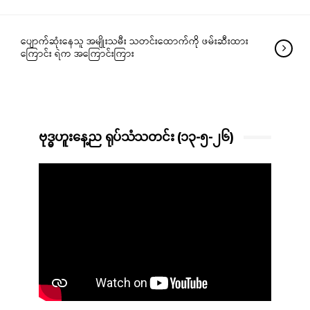
ပျောက်ဆုံးနေသူ အမျိုးသမီး သတင်းထောက်ကို ဖမ်းဆီးထား
ကြောင်း ရဲက အကြောင်းကြား
ဗုဒ္ဓဟူးနေ့ည ရုပ်သံသတင်း (၁၃-၅-၂၆)