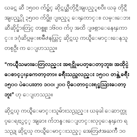
ယခင္က ဆီ ၁၅၀၀ က်ပ္လွ်င္ ဆိုင္ကယ္ဆီတိုင္ကီအျပည့္ရၿပီး ယခု တိုင္ကီ
အျပည့္ကို ၃၅၀၀ က်ပ္ဖိုး ျဖည့္ရ ေၾကာင္း၊ လမ္းေဘး
ဆီဆိုင္မ်ားတြင္ တစ္ဗူး ၁၆၀၀ က်ပ္ အထိ ျဖစ္လာေနေၾကာ
င္း ဒဂုံဆိပ္ကမ္းၿမိဳ႕နယ္တြင္ ဆိုင္ကယ္ ကယ္ရီေမာင္းေနသူ
တစ္ဦး က ေျပာသည္။
“ကယ္ရီသမားေတြလည္း အရင္လိုမပတ္ေတာ့ဘူး။ အထိုင္ပဲ
ေစာင့္ၾကေတာ့တာ။ ခရီးသည္ကလည္း ၁၅၀၀ တန္တဲ့ခရီး
၁၅၀၀ ပဲေပးတာ ၁၀၀၊ ၂၀၀ ပိုေတာင္းရင္မသြားေတာ့
ဘူး”
ဟု ေျပာသည္။
ဆိုင္ကယ္ ကယ္ရီေမာင္းသူမ်ားသည္လည္း ယခုခါ ေဆာက္လု
ပ္ေရးႏွင့္ အျခား က်ဘန္းေျပာင္းလုပ္ေနၾက ရ
သည္ဟု ဆိုင္ကယ္ ကယ္ရီေမာင္းသည့္ အေတြ႕အႀကဳံ ၁၀