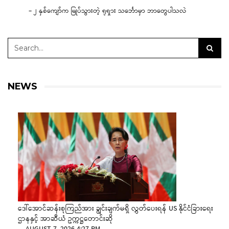
– ၂ နှစ်ကျော်က မြုပ်သွားတဲ့ ရုရှား သင်္ဘောမှာ ဘာတွေပါသလဲ
NEWS
ဒေါ်အောင်ဆန်းစုကြည်အား ချွင်းချက်မရှိ လွှတ်ပေးရန် US နိုင်ငံခြားရေး
ဌာနနှင့် အာဆီယံ ဥက္ကဋ္ဌတောင်းဆို