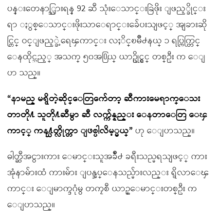
ပန္းတေနာ္သြားရန္ 92 ဆီ သုံးေသာင္းခြဲဖိုး ျဖည့္ခိုင္း
ရာ ႏွစ္ေသာင္းဖိုးသာေရာင္းခ်ေပးသျဖင့္ အျခားဆို
င္တြင္ ဝင္ျဖည့္ခဲ့ရေၾကာင္း လႈိင္ၿမိဳ႕နယ္ ၁ ရပ္ကြက္တြင္
ေနထိုင္သည့္ အသက္ ၅၀အ႐ြယ္ ယာဥ္ပိုင္ရွင္ တစ္ဦး က ေျ
ပာ သည္။
“နာမည္ မရွိတဲ့ဆိုင္ေတြက်ေတာ့ ဆီကားမေရာက္ေသး
တာတို႔ သူတို႔ဆီမွာ ဆီ လက္က်န္နည္း ေနတာေတြ ေၾ
ကာင့္ ကန႔္သတ္လိုက္တာ ျဖစ္ပါလိမ့္မယ္”
ဟု ေျပာသည္။
ဓါတ္ဆီအငွားကား ေမာင္းသူအခ်ိဳ႕ ခရီးသည္မရသျဖင့္ ကား
အုံနာမ်ားထံ ကားမ်ား ျပန္အပ္ေနသည္မ်ားလည္း ရွိလာေၾ
ကာင္း ေျမာက္ဒဂုံမွ တကၠစီ ယာဥ္ေမာင္းတစ္ဦး က
ေျပာသည္။