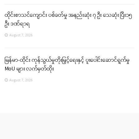
ထိုင်းစာသင်ကျောင်း ပစ်ခတ်မှု အနည်းဆုံး ၇ ဦး သေဆုံး ပြီး၁၅
ဦး ဒဏ်ရာရ
August 7, 2026
မြန်မာ-ထိုင်း ကုန်သွယ်မှုတိုးမြှင့်ရေးနှင့် ပူးပေါင်းဆောင်ရွက်မှု
MoU များ လက်မှတ်ထိုး
August 7, 2026