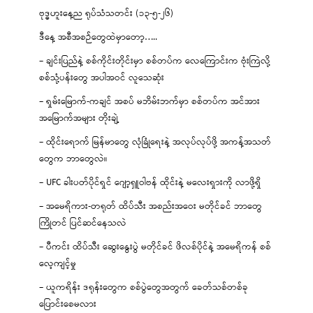
ဗုဒ္ဓဟူးနေ့ည ရုပ်သံသတင်း (၁၃-၅-၂၆)
ဒီနေ့ အစီအစဉ်တွေထဲမှာတော့…..
– ချင်းပြည်နဲ့ စစ်ကိုင်းတိုင်းမှာ စစ်တပ်က လေကြောင်းက ဗုံးကြဲလို့
စစ်သုံ့ပန်းတွေ အပါအဝင် လူသေဆုံး
– ရှမ်းမြောက်-ကချင် အစပ် မဘိမ်းဘက်မှာ စစ်တပ်က အင်အား
အမြောက်အများ တိုးချဲ့
– ထိုင်းရောက် မြန်မာတွေ လုံခြုံရေးနဲ့ အလုပ်လုပ်ဖို့ အကန့်အသတ်
တွေက ဘာတွေလဲ။
– UFC ခါးပတ်ပိုင်ရှင် ဂျော့ရှူဝါဗန် ထိုင်းနဲ့ မလေးရှားကို လာဖို့ရှိ
– အမေရိကား-တရုတ် ထိပ်သီး အစည်းအဝေး မတိုင်ခင် ဘာတွေ
ကြိုတင် ပြင်ဆင်နေသလဲ
– ပီကင်း ထိပ်သီး ဆွေးနွေးပွဲ မတိုင်ခင် ဖိလစ်ပိုင်နဲ့ အမေရိကန် စစ်
လေ့ကျင့်မှု
– ယူကရိန်း ဒရုန်းတွေက စစ်ပွဲတွေအတွက် ခေတ်သစ်တစ်ခု
ပြောင်းစေမလား