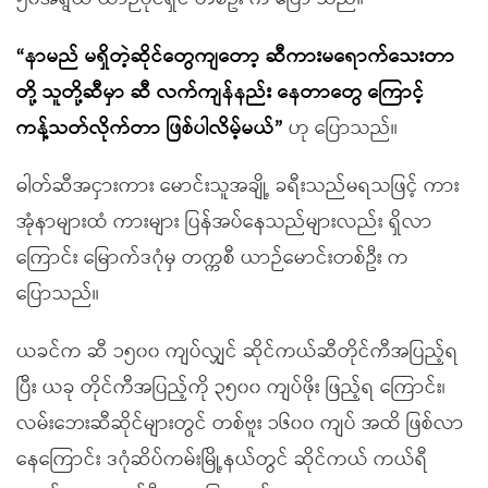
“နာမည် မရှိတဲ့ဆိုင်တွေကျတော့ ဆီကားမရောက်သေးတာ
တို့ သူတို့ဆီမှာ ဆီ လက်ကျန်နည်း နေတာတွေ ကြောင့်
ကန့်သတ်လိုက်တာ ဖြစ်ပါလိမ့်မယ်”
ဟု ပြောသည်။
ဓါတ်ဆီအငှားကား မောင်းသူအချို့ ခရီးသည်မရသဖြင့် ကား
အုံနာများထံ ကားများ ပြန်အပ်နေသည်များလည်း ရှိလာ
ကြောင်း မြောက်ဒဂုံမှ တက္ကစီ ယာဉ်မောင်းတစ်ဦး က
ပြောသည်။
ယခင်က ဆီ ၁၅၀၀ ကျပ်လျှင် ဆိုင်ကယ်ဆီတိုင်ကီအပြည့်ရ
ပြီး ယခု တိုင်ကီအပြည့်ကို ၃၅၀၀ ကျပ်ဖိုး ဖြည့်ရ ကြောင်း၊
လမ်းဘေးဆီဆိုင်များတွင် တစ်ဗူး ၁၆၀၀ ကျပ် အထိ ဖြစ်လာ
နေကြောင်း ဒဂုံဆိပ်ကမ်းမြို့နယ်တွင် ဆိုင်ကယ် ကယ်ရီ