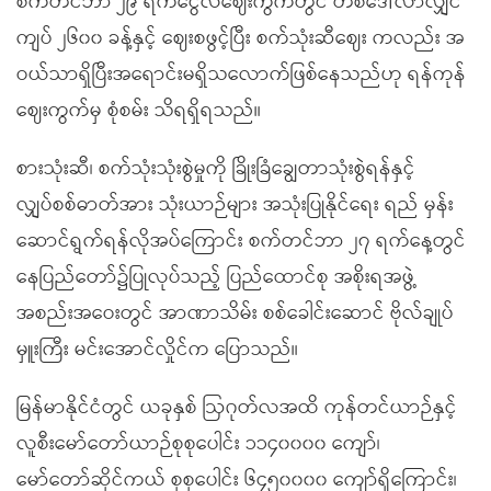
စက်တင်ဘာ ၂၉ ရက်ငွေလဲဈေးကွက်တွင် တစ်ဒေါ်လာလျှင်
ကျပ် ၂၆၀၀ ခန့်နှင့် ဈေးစဖွင့်ပြီး စက်သုံးဆီဈေး ကလည်း အ
ဝယ်သာရှိပြီးအရောင်းမရှိသလောက်ဖြစ်နေသည်ဟု ရန်ကုန်
ဈေးကွက်မှ စုံစမ်း သိရရှိရသည်။
စားသုံးဆီ၊ စက်သုံးသုံးစွဲမှုကို ခြိုးခြံချွေတာသုံးစွဲရန်နှင့်
လျှပ်စစ်ဓာတ်အား သုံးယာဉ်များ အသုံးပြုနိုင်ရေး ရည် မှန်း
ဆောင်ရွက်ရန်လိုအပ်ကြောင်း စက်တင်ဘာ ၂၇ ရက်နေ့တွင်
နေပြည်တော်၌ပြုလုပ်သည့် ပြည်ထောင်စု အစိုးရအဖွဲ့
အစည်းအဝေးတွင် အာဏာသိမ်း စစ်ခေါင်းဆောင် ဗိုလ်ချုပ်
မှူးကြီး မင်းအောင်လှိုင်က ပြောသည်။
မြန်မာနိုင်ငံတွင် ယခုနှစ် ဩဂုတ်လအထိ ကုန်တင်ယာဉ်နှင့်
လူစီးမော်တော်ယာဉ်စုစုပေါင်း ၁၁၄၀၀၀၀ ကျော်၊
မော်တော်ဆိုင်ကယ် စုစုပေါင်း ၆၄၅၀၀၀၀ ကျော်ရှိကြောင်း၊