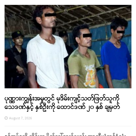
ပုဏ္ဏားကျွန်းအမှုတွင် မုဒိမ်းကျင့်သတ်ဖြတ်သူကို
သေဒဏ်နှင့် နှစ်ဦးကို ထောင်ဒဏ် ၂၀ နှစ် ချမှတ်
August 7, 2026