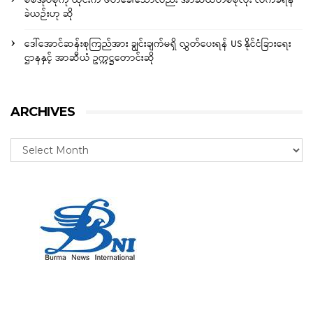
စစ်အုပ်စုကို ထိုင်းက ဖိတ်ခေါ်သော်လည်း အာဆီယံတစ်စုံလုံး လက်ခံရန်
ခဲယဉ်းဟု ဆို
ဒေါ်အောင်ဆန်းစုကြည်အား ချွင်းချက်မရှိ လွှတ်ပေးရန် US နိုင်ငံခြားရေး
ဌာနနှင့် အာဆီယံ ဥက္ကဋ္ဌတောင်းဆို
ARCHIVES