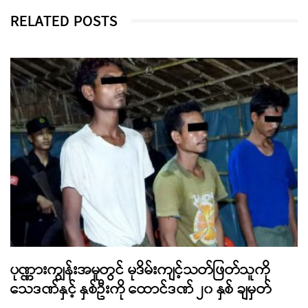
RELATED POSTS
ပုဏ္ဏားကျွန်းအမှုတွင် မုဒိမ်းကျင့်သတ်ဖြတ်သူကို
သေဒဏ်နှင့် နှစ်ဦးကို ထောင်ဒဏ် ၂၀ နှစ် ချမှတ်