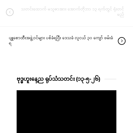
သတင်းထောက် မသူဇာအား အောက်တိုဘာ ၁၃ ရက်တွင် ရုံးတင်
မည်
ပျူစောထီးအဖွဲ့ဝင်များ ပစ်ခံရပြီး ဒေသခံ လူငယ် ၃၀ ကျော် ဖမ်းခံ
ရ
ဗုဒ္ဓဟူးနေ့ည ရုပ်သံသတင်း (၁၃-၅-၂၆)