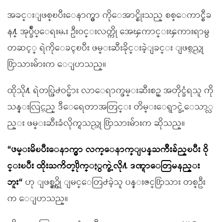
အခင္းျဖစ္ၿပီးေနာက္မွာ ကိုေအာင္စိုးသည္ စစ္ေကာင္စီခ
န႔္ အုပ္ခ်ဳပ္ေရးမႉး ဦးဝင္းလတ္ကို အေၾကာင္းၾကားရာမွ
တဆင့္ ရဲကိုေခၚၿပီး ဖမ္းဆီးခိုင္းခဲ့ျခင္း ျဖစ္သည္ဟု
႐ြာသားမ်ားက ေျပာသည္။
ထိုသို႔ ရဲတပ္ဖြဲ႕ဝင္မ်ား လာေရာက္ဖမ္းဆီးစဥ္ အတိုင္ခံရသူ ကို
သန္းလြင္သည္ ဒီေရေတာအတြင္း တိမ္းေရွာင္ခဲ့ေသာ္လ
ည္း ဖမ္းဆီးခံလိုက္ရသည္ဟု ႐ြာသားမ်ားက ဆိုသည္။
“ဖမ္းမိၿပီးေနာက္မွာ လက္ေနာက္ျပန္ႀကိဳးခ်ည္ၿပီး ဝို
င္းၿပီး ထိုးႀကိတ္႐ိုက္ႏွက္ခဲ့လို႔ ဒဏ္ရာေတြမနည္း
ဘူး“
ဟု ျဖစ္စဥ္ကို ျမင္ေတြ႕ခဲ့သူ ပန္းဇင္႐ြာသား တစ္ဦး
က ေျပာသည္။