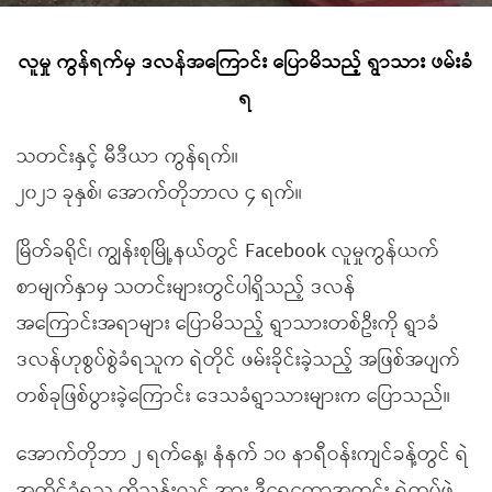
လူမှု ကွန်ရက်မှ ဒလန်အကြောင်း ပြောမိသည့် ရွာသား ဖမ်းခံ
ရ
သတင်းနှင့် မီဒီယာ ကွန်ရက်။
၂၀၂၁ ခုနှစ်၊ အောက်တိုဘာလ ၄ ရက်။
မြိတ်ခရိုင်၊ ကျွန်းစုမြို့နယ်တွင် Facebook လူမှုကွန်ယက်
စာမျက်နှာမှ သတင်းများတွင်ပါရှိသည့် ဒလန်
အကြောင်းအရာများ ပြောမိသည့် ရွာသားတစ်ဦးကို ရွာခံ
ဒလန်ဟုစွပ်စွဲခံရသူက ရဲတိုင် ဖမ်းခိုင်းခဲ့သည့် အဖြစ်အပျက်
တစ်ခုဖြစ်ပွားခဲ့ကြောင်း ဒေသခံရွာသားများက ပြောသည်။
အောက်တိုဘာ ၂ ရက်နေ့၊ နံနက် ၁၀ နာရီဝန်းကျင်ခန့်တွင် ရဲ
အတိုင်ခံရသူ ကိုသန်းလွင် အား ဒီရေတောအတွင်း ရဲတပ်ဖွဲ့