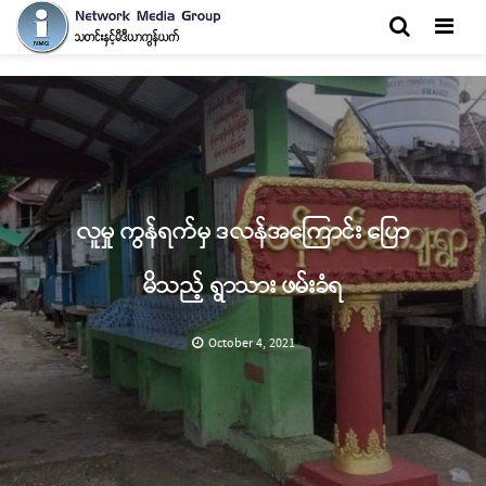
Men
လူမှု ကွန်ရက်မှ ဒလန်အကြောင်း ပြော
မိသည့် ရွာသား ဖမ်းခံရ
October 4, 2021