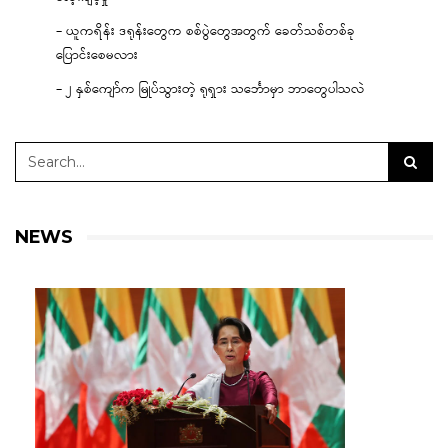
– ယူကရိန်း ဒရုန်းတွေက စစ်ပွဲတွေအတွက် ခေတ်သစ်တစ်ခု
ပြောင်းစေမလား
– ၂ နှစ်ကျော်က မြုပ်သွားတဲ့ ရုရှား သင်္ဘောမှာ ဘာတွေပါသလဲ
NEWS