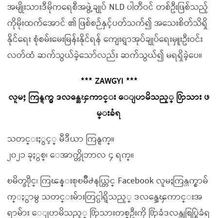
အမျိုးသားဒီမိုကရေစီအဖွဲ့ချုပ် NLD ပါတီဝင် တစ်ဦးဖြစ်သည့်
ကိုမိုးထက်အောင် ၏ ဖြစ်စဉ်နှင့်ပတ်သက်၍ အသေးစိတ်သိရှိ
နိုင်ရေး စုံစမ်းမေးမြန်းနိုင်ရန် ကျေးရွာအုပ်ချုပ်ရေးမှူးဦးဝင်း
လတ်ထံ ဆက်သွယ်ခဲ့သော်လည်း ဆက်သွယ်၍ မရရှိခဲ့ပေ။
*** ZAWGYI ***
လူမႈ ကြန္ရက္မွ ဒလန္အေၾကာင္း ေျပာမိသည့္ ႐ြာသား ဖ
မ္းခံရ
သတင္းႏွင့္ မီဒီယာ ကြန္ရက္။
၂၀၂၁ ခုႏွစ္၊ ေအာက္တိုဘာလ ၄ ရက္။
ၿမိတ္ခ႐ိုင္၊ ကြၽန္းစုၿမိဳ႕နယ္တြင္ Facebook လူမႈကြန္ယက္စာမ်
က္ႏွာမွ သတင္းမ်ားတြင္ပါရွိသည့္ ဒလန္အေၾကာင္းအ
ရာမ်ား ေျပာမိသည့္ ႐ြာသားတစ္ဦးကို ႐ြာခံဒလန္ဟုစြပ္စြဲခံရ