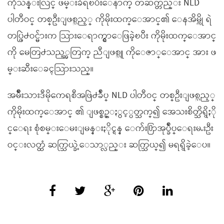
ကိုသန္းလြင္ ဖမ္းခံရၿပီးေနာက္ တဆက္တည္း NLD
ပါတီဝင္ တစ္ဦးျဖစ္သည့္ ကိုမိုးထက္ေအာင္၏ ေနအိမ္ကို ရဲ
တပ္ဖြဲ႕ဝင္မ်ားက သြားေရာက္ရွာေဖြခဲ့ၿပီး ကိုမိုးထက္ေအာင္
ကို မေတြ႕သည့္အတြက္ ညီျဖစ္သူ ကိုေဇာ္ေအာင္ အား ဖ
မ္းဆီးေခၚသြားသည္။
အမ်ိဳးသားဒီမိုကေရစီအဖြဲ႕ခ်ဳပ္ NLD ပါတီဝင္ တစ္ဦးျဖစ္သည့္
ကိုမိုးထက္ေအာင္ ၏ ျဖစ္စဥ္ႏွင့္ပတ္သက္၍ အေသးစိတ္သိရွိႏို
င္ေရး စုံစမ္းေမးျမန္းႏိုင္ရန္ ေက်း႐ြာအုပ္ခ်ဳပ္ေရးမႉးဦး
ဝင္းလတ္ထံ ဆက္သြယ္ခဲ့ေသာ္လည္း ဆက္သြယ္၍ မရရွိခဲ့ေပ။