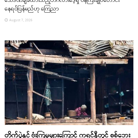
သေဒဏ်ချခံထားသည့်ဘင်္ဂလားဒေ့ရှ် ဝန်ကြီးချုပ်ဟောင်း
နေရပ်ပြန်မည်ဟု ကြေညာ
August 7, 2026
တိုက်ပွဲနှင့် ဗုံးကြဲမှုများကြောင့် ကရင်နီတွင် စစ်ဘေး