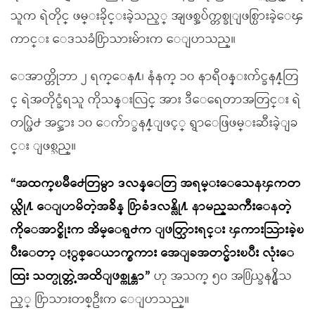
သူက ရဲတိုင္ ဖမ္းခိုင္းခဲ့သည့္ အျဖစ္အပ်က္တစ္ခုျဖစ္ပြားခဲ့ေၾ
ကာင္း ေဒသခံ႐ြာသားမ်ားက ေျပာသည္။
ေအာက္တိုဘာ ၂ ရက္ေန႔၊ နံနက္ ၁၀ နာရီဝန္းက်င္ခန႔္တြ
င္ ရဲအတိုင္ခံရသူ ကိုသန္းလြင္ အား ဒီေရေတာအတြင္း ရဲ
တပ္ဖြဲ႕ အင္အား ၁၀ ေက်ာ္ခန႔္ျဖင့္ ရွာေဖြဖမ္းဆီးခဲ့ျခ
င္း ျဖစ္သည္။
“အထက္ၿမိဳ႕ေတြမွာ ဒလန္ေတြ အရမ္းေသေနၾကတ
ယ္လို႔ ေျပာမိတဲ့အခ်ိန္ ႐ြာခံဒလန္လို႔ နာမည္ႀကီးေနတဲ့
ကိုေအာင္စိုးက အိမ္ေရွ႕က ျဖတ္သြားရင္း ၾကားသြားခဲ့ၿ
ပီးေတာ့ ႏွစ္ေယာက္စကား အေျခအတင္မ်ားၿပီး လုံးေ
ထြး သတ္ပုတ္တဲ့အထိျဖစ္ကုန္တာ”
ဟု အသက္ ၅၀ အ႐ြယ္ခန႔္ရွိသ
ည့္ ႐ြာသားတစ္ဦးက ေျပာသည္။