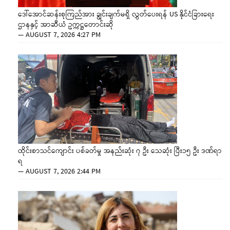
ဒေါ်အောင်ဆန်းစုကြည်အား ချွင်းချက်မရှိ လွှတ်ပေးရန် US နိုင်ငံခြားရေး
ဌာနနှင့် အာဆီယံ ဥက္ကဋ္ဌတောင်းဆို
—
AUGUST 7, 2026 4:27 PM
ထိုင်းစာသင်ကျောင်း ပစ်ခတ်မှု အနည်းဆုံး ၇ ဦး သေဆုံး ပြီး၁၅ ဦး ဒဏ်ရာ
ရ
—
AUGUST 7, 2026 2:44 PM