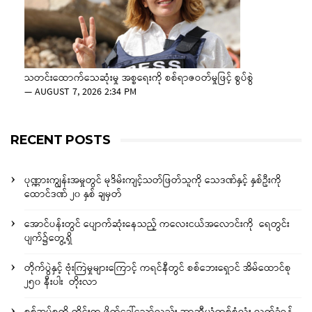
သတင်းထောက်သေဆုံးမှု အစ္စရေးကို စစ်ရာဇဝတ်မှုဖြင့် စွပ်စွဲ
—
AUGUST 7, 2026 2:34 PM
RECENT POSTS
ပုဏ္ဏားကျွန်းအမှုတွင် မုဒိမ်းကျင့်သတ်ဖြတ်သူကို သေဒဏ်နှင့် နှစ်ဦးကို
ထောင်ဒဏ် ၂၀ နှစ် ချမှတ်
အောင်ပန်းတွင် ပျောက်ဆုံးနေသည့် ကလေးငယ်အလောင်းကို ရေတွင်း
ပျက်၌တွေ့ရှိ
တိုက်ပွဲနှင့် ဗုံးကြဲမှုများကြောင့် ကရင်နီတွင် စစ်ဘေးရှောင် အိမ်ထောင်စု
၂၅၀ နီးပါး တိုးလာ