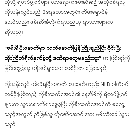
ထိုသို့ ရဲတပ်ဖွဲ့ဝင်များ လာရောက်ဖမ်းဆီးစဉ် အတိုင်ခံရသူ
ကိုသန်းလွင်သည် ဒီရေတောအတွင်း တိမ်းရှောင်ခဲ့
သော်လည်း ဖမ်းဆီးခံလိုက်ရသည်ဟု ရွာသားများက
ဆိုသည်။
“ဖမ်းမိပြီးနောက်မှာ လက်နောက်ပြန်ကြိုးချည်ပြီး ဝိုင်းပြီး
ထိုးကြိတ်ရိုက်နှက်ခဲ့လို့ ဒဏ်ရာတွေမနည်းဘူး“
ဟု ဖြစ်စဉ်ကို
မြင်တွေ့ခဲ့သူ ပန်းဇင်ရွာသား တစ်ဦးက ပြောသည်။
ကိုသန်းလွင် ဖမ်းခံရပြီးနောက် တဆက်တည်း NLD ပါတီဝင်
တစ်ဦးဖြစ်သည့် ကိုမိုးထက်အောင်၏ နေအိမ်ကို ရဲတပ်ဖွဲ့ဝင်
များက သွားရောက်ရှာဖွေခဲ့ပြီး ကိုမိုးထက်အောင်ကို မတွေ့
သည့်အတွက် ညီဖြစ်သူ ကိုဇော်အောင် အား ဖမ်းဆီးခေါ်သွား
သည်။