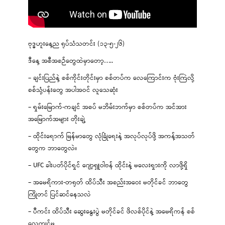
ဗုဒ္ဓဟူးနေ့ည ရုပ်သံသတင်း (၁၃-၅-၂၆)
ဒီနေ့ အစီအစဉ်တွေထဲမှာတော့…..
– ချင်းပြည်နဲ့ စစ်ကိုင်းတိုင်းမှာ စစ်တပ်က လေကြောင်းက ဗုံးကြဲလို့
စစ်သုံ့ပန်းတွေ အပါအဝင် လူသေဆုံး
– ရှမ်းမြောက်-ကချင် အစပ် မဘိမ်းဘက်မှာ စစ်တပ်က အင်အား
အမြောက်အများ တိုးချဲ့
– ထိုင်းရောက် မြန်မာတွေ လုံခြုံရေးနဲ့ အလုပ်လုပ်ဖို့ အကန့်အသတ်
တွေက ဘာတွေလဲ။
– UFC ခါးပတ်ပိုင်ရှင် ဂျော့ရှူဝါဗန် ထိုင်းနဲ့ မလေးရှားကို လာဖို့ရှိ
– အမေရိကား-တရုတ် ထိပ်သီး အစည်းအဝေး မတိုင်ခင် ဘာတွေ
ကြိုတင် ပြင်ဆင်နေသလဲ
– ပီကင်း ထိပ်သီး ဆွေးနွေးပွဲ မတိုင်ခင် ဖိလစ်ပိုင်နဲ့ အမေရိကန် စစ်
လေ့ကျင့်မှု