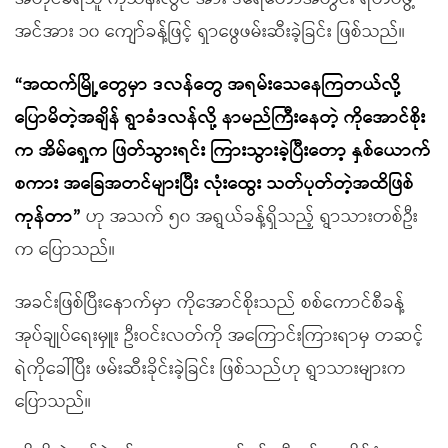
အင်အား ၁၀ ကျော်ခန့်ဖြင့် ရှာဖွေဖမ်းဆီးခဲ့ခြင်း ဖြစ်သည်။
“အထက်မြို့တွေမှာ ဒလန်တွေ အရမ်းသေနေကြတယ်လို့
ပြောမိတဲ့အချိန် ရွာခံဒလန်လို့ နာမည်ကြီးနေတဲ့ ကိုအောင်စိုး
က အိမ်ရှေ့က ဖြတ်သွားရင်း ကြားသွားခဲ့ပြီးတော့ နှစ်ယောက်
စကား အခြေအတင်များပြီး လုံးထွေး သတ်ပုတ်တဲ့အထိဖြစ်
ကုန်တာ”
ဟု အသက် ၅၀ အရွယ်ခန့်ရှိသည့် ရွာသားတစ်ဦး
က ပြောသည်။
အခင်းဖြစ်ပြီးနောက်မှာ ကိုအောင်စိုးသည် စစ်ကောင်စီခန့်
အုပ်ချုပ်ရေးမှူး ဦးဝင်းလတ်ကို အကြောင်းကြားရာမှ တဆင့်
ရဲကိုခေါ်ပြီး ဖမ်းဆီးခိုင်းခဲ့ခြင်း ဖြစ်သည်ဟု ရွာသားများက
ပြောသည်။