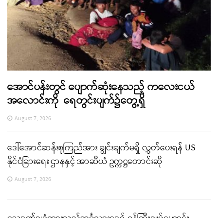
အောင်ပန်းတွင် ပျောက်ဆုံးနေသည့် ကလေးငယ်
အလောင်းကို ရေတွင်းပျက်၌တွေ့ရှိ
August 7, 2026
ဒေါ်အောင်ဆန်းစုကြည်အား ချွင်းချက်မရှိ လွှတ်ပေးရန် US
နိုင်ငံခြားရေး ဌာနနှင့် အာဆီယံ ဥက္ကဋ္ဌတောင်းဆို
August 7, 2026