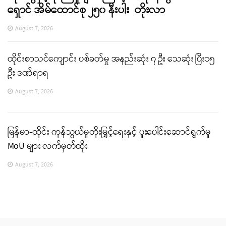
ရှောင် အိမ်ထောင်စု ၂၅၀ နီးပါး တိုးလာ
August 7, 2026
ထိုင်းစာသင်ကျောင်း ပစ်ခတ်မှု အနည်းဆုံး ၇ ဦး သေဆုံး ပြီး၁၅
ဦး ဒဏ်ရာရ
August 7, 2026
မြန်မာ-ထိုင်း ကုန်သွယ်မှုတိုးမြှင့်ရေးနှင့် ပူးပေါင်းဆောင်ရွက်မှု
MoU များ လက်မှတ်ထိုး
August 7, 2026