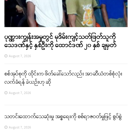
ပုဏ္ဏားကျွန်းအမှုတွင် မုဒိမ်းကျင့်သတ်ဖြတ်သူကို
သေဒဏ်နှင့် နှစ်ဦးကို ထောင်ဒဏ် ၂၀ နှစ် ချမှတ်
August 7, 2026
စစ်အုပ်စုကို ထိုင်းက ဖိတ်ခေါ်သော်လည်း အာဆီယံတစ်စုံလုံး
လက်ခံရန် ခဲယဉ်းဟု ဆို
August 7, 2026
သတင်းထောက်သေဆုံးမှု အစ္စရေးကို စစ်ရာဇဝတ်မှုဖြင့် စွပ်စွဲ
August 7, 2026