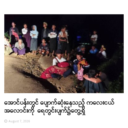
အောင်ပန်းတွင် ပျောက်ဆုံးနေသည့် ကလေးငယ်
အလောင်းကို ရေတွင်းပျက်၌တွေ့ရှိ
August 7, 2026