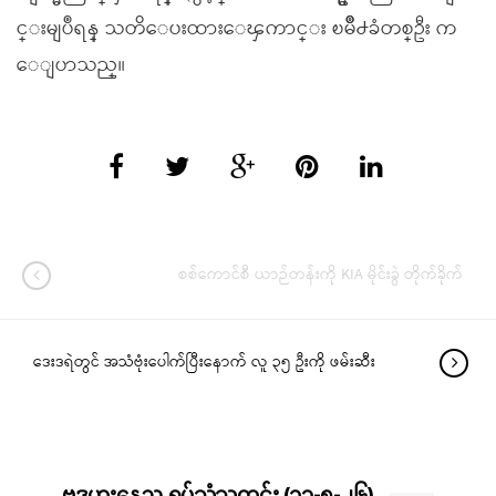
င္းမျပဳရန္ သတိေပးထားေၾကာင္း ၿမိဳ႕ခံတစ္ဦး က
ေျပာသည္။
စစ်ကောင်စီ ယာဉ်တန်းကို KIA မိုင်းခွဲ တိုက်ခိုက်
ဒေးဒရဲတွင် အသံဗုံးပေါက်ပြီးနောက် လူ ၃၅ ဦးကို ဖမ်းဆီး
ဗုဒ္ဓဟူးနေ့ည ရုပ်သံသတင်း (၁၃-၅-၂၆)