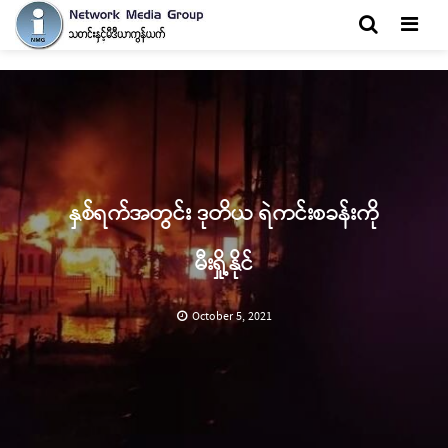
Men
နှစ်ရက်အတွင်း ဒုတိယ ရဲကင်းစခန်းကို
မီးရှို့နိုင်
October 5, 2021