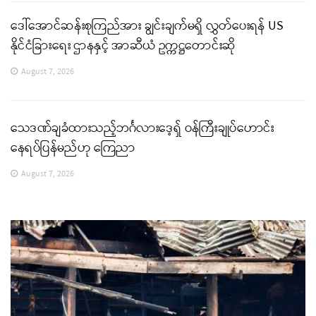
ဒေါ်အောင်ဆန်းစုကြည်အား ချွင်းချက်မရှိ လွှတ်ပေးရန် US
နိုင်ငံခြားရေး ဌာနနှင့် အာဆီယံ ဥက္ကဋ္ဌတောင်းဆို
August 7, 2026
သေဒဏ်ချခံထားသည့်ဘင်္ဂလားဒေ့ရှ် ဝန်ကြီးချုပ်ဟောင်း
နေရပ်ပြန်မည်ဟု ကြေညာ
August 7, 2026