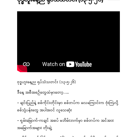
ဗုဒ္ဓဟူးနေ့ည ရုပ်သံသတင်း (၁၃-၅-၂၆)
ဒီနေ့ အစီအစဉ်တွေထဲမှာတော့…..
– ချင်းပြည်နဲ့ စစ်ကိုင်းတိုင်းမှာ စစ်တပ်က လေကြောင်းက ဗုံးကြဲလို့
စစ်သုံ့ပန်းတွေ အပါအဝင် လူသေဆုံး
– ရှမ်းမြောက်-ကချင် အစပ် မဘိမ်းဘက်မှာ စစ်တပ်က အင်အား
အမြောက်အများ တိုးချဲ့