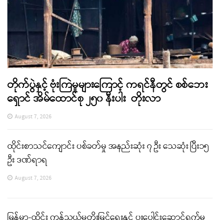
တိုက်ပွဲနှင့် ဗုံးကြဲမှုများကြောင့် ကရင်နီတွင် စစ်ဘေး
ရှောင် အိမ်ထောင်စု ၂၅၀ နီးပါး တိုးလာ
August 7, 2026
ထိုင်းစာသင်ကျောင်း ပစ်ခတ်မှု အနည်းဆုံး ၇ ဦး သေဆုံး ပြီး၁၅
ဦး ဒဏ်ရာရ
August 7, 2026
မြန်မာ-ထိုင်း ကုန်သွယ်မှုတိုးမြှင့်ရေးနှင့် ပူးပေါင်းဆောင်ရွက်မှု