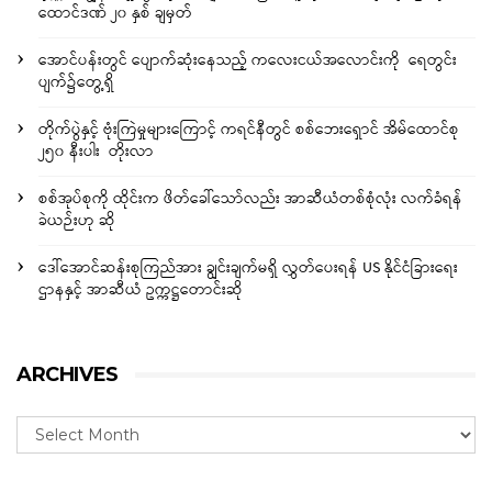
ထောင်ဒဏ် ၂၀ နှစ် ချမှတ်
အောင်ပန်းတွင် ပျောက်ဆုံးနေသည့် ကလေးငယ်အလောင်းကို ရေတွင်း
ပျက်၌တွေ့ရှိ
တိုက်ပွဲနှင့် ဗုံးကြဲမှုများကြောင့် ကရင်နီတွင် စစ်ဘေးရှောင် အိမ်ထောင်စု
၂၅၀ နီးပါး တိုးလာ
စစ်အုပ်စုကို ထိုင်းက ဖိတ်ခေါ်သော်လည်း အာဆီယံတစ်စုံလုံး လက်ခံရန်
ခဲယဉ်းဟု ဆို
ဒေါ်အောင်ဆန်းစုကြည်အား ချွင်းချက်မရှိ လွှတ်ပေးရန် US နိုင်ငံခြားရေး
ဌာနနှင့် အာဆီယံ ဥက္ကဋ္ဌတောင်းဆို
ARCHIVES