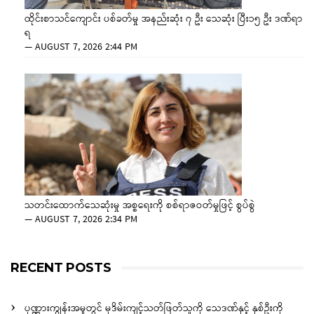
ထိုင်းစာသင်ကျောင်း ပစ်ခတ်မှု အနည်းဆုံး ၇ ဦး သေဆုံး ပြီး၁၅ ဦး ဒဏ်ရာ
ရ
—
AUGUST 7, 2026 2:44 PM
သတင်းထောက်သေဆုံးမှု အစ္စရေးကို စစ်ရာဇဝတ်မှုဖြင့် စွပ်စွဲ
—
AUGUST 7, 2026 2:34 PM
RECENT POSTS
ပုဏ္ဏားကျွန်းအမှုတွင် မုဒိမ်းကျင့်သတ်ဖြတ်သူကို သေဒဏ်နှင့် နှစ်ဦးကို