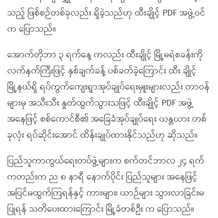
သည့် ဖြစ်စဉ်တစ်ခုလည်း ရှိခဲ့သည်ဟု ထီးချိုင့် PDF အဖွဲ့ဝင်
က ပြောသည်။
အောက်တိုဘာ ၃ ရက်နေ့ ကလည်း ထီးချိုင့် မြို့မရဲစခန်းကို
လက်နက်ကြီးဖြင့် နှစ်ချက်ခန့် ပစ်ခတ်ခဲ့ကြောင်း ထီး ချိုင့်
မြို့နယ်ရှိ ရပ်ကွက်ကျေးရွာအုပ်ချုပ်ရေးမှူးများလည်း တာဝန်
များမှ အသီးသီး နှုတ်ထွက်သွားသဖြင့် ထီးချိုင့် PDF အဖွဲ့
အနေဖြင့် စစ်ကောင်စီ၏ အခြေခံအုပ်ချုပ်ရေး ယန္တယား တစ်
ခုလုံး ရပ်ဆိုင်းအောင် ထိန်းချုပ်ထားနိုင်သည်ဟု ဆိုသည်။
ပြည်သူကာကွယ်ရေးတပ်ဖွဲ့များက စက်တင်ဘာလ ၂၄ ရက်
ကတည်းက ည ၈ နာရီ နောက်ပိုင်း ပြည်သူများ အနေဖြင့်
အပြင်မထွက်ကြရန်နှင့် ကားများ၊ ယာဉ်များ သွားလာခြင်းမ
ပြုရန် သတိပေးထားကြောင်း မြို့ခံတစ်ဦး က ပြောသည်။