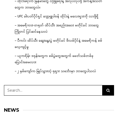
– ထိုင်းရောက် မြန်မာတွေ လုံခြုံရေးနဲ့ အလုပ်လုပ်ဖို့ အကန့်အသတ်
တွေက ဘာတွေလဲ။
– UFC ခါးပတ်ပိုင်ရှင် ဂျော့ရှူဝါဗန် ထိုင်းနဲ့ မလေးရှားကို လာဖို့ရှိ
– အမေရိကား-တရုတ် ထိပ်သီး အစည်းအဝေး မတိုင်ခင် ဘာတွေ
ကြိုတင် ပြင်ဆင်နေသလဲ
– ပီကင်း ထိပ်သီး ဆွေးနွေးပွဲ မတိုင်ခင် ဖိလစ်ပိုင်နဲ့ အမေရိကန် စစ်
လေ့ကျင့်မှု
– ယူကရိန်း ဒရုန်းတွေက စစ်ပွဲတွေအတွက် ခေတ်သစ်တစ်ခု
ပြောင်းစေမလား
– ၂ နှစ်ကျော်က မြုပ်သွားတဲ့ ရုရှား သင်္ဘောမှာ ဘာတွေပါသလဲ
NEWS