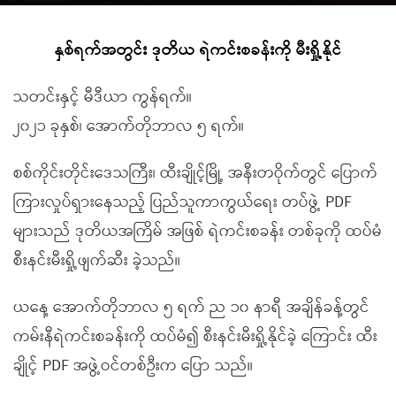
နှစ်ရက်အတွင်း ဒုတိယ ရဲကင်းစခန်းကို မီးရှို့နိုင်
သတင်းနှင့် မီဒီယာ ကွန်ရက်။
၂၀၂၁ ခုနှစ်၊ အောက်တိုဘာလ ၅ ရက်။
စစ်ကိုင်းတိုင်းဒေသကြီး၊ ထီးချိုင့်မြို့ အနီးတဝိုက်တွင် ပြောက်
ကြားလှုပ်ရှားနေသည့် ပြည်သူကာကွယ်ရေး တပ်ဖွဲ့ PDF
များသည် ဒုတိယအကြိမ် အဖြစ် ရဲကင်းစခန်း တစ်ခုကို ထပ်မံ
စီးနင်းမီးရှို့ဖျက်ဆီး ခဲ့သည်။
ယနေ့ အောက်တိုဘာလ ၅ ရက် ည ၁၀ နာရီ အချိန်ခန့်တွင်
ကမ်းနီရဲကင်းစခန်းကို ထပ်မံ၍ စီးနင်းမီးရှို့နိုင်ခဲ့ ကြောင်း ထီး
ချိုင့် PDF အဖွဲ့ဝင်တစ်ဦးက ပြော သည်။