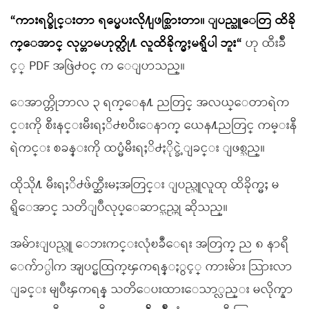
“ကားရပ္ခိုင္းတာ ရပ္မေပးလို႔ျဖစ္သြားတာ။ ျပည္သူေတြ ထိခို
က္ေအာင္ လုပ္တာမဟုတ္လို႔ လူထိခိုက္မႈမရွိပါ ဘူး“
ဟု ထီးခ်ိဳ
င့္ PDF အဖြဲ႕ဝင္ က ေျပာသည္။
ေအာက္တိုဘာလ ၃ ရက္ေန႔ ညတြင္ အလယ္ေတာရဲက
င္းကို စီးနင္းမီးရႈိ႕ၿပီးေနာက္ ယေန႔ညတြင္ ကမ္းနီ
ရဲကင္း စခန္းကို ထပ္မံမီးရႈိ႕ႏိုင္ခဲ့ျခင္း ျဖစ္သည္။
ထိုသို႔ မီးရႈိ႕ဖ်က္ဆီးမႈအတြင္း ျပည္သူလူထု ထိခိုက္မႈ မ
ရွိေအာင္ သတိျပဳလုပ္ေဆာင္သည္ဟု ဆိုသည္။
အမ်ားျပည္သူ ေဘးကင္းလုံၿခဳံေရး အတြက္ ည ၈ နာရီ
ေက်ာ္ပါက အျပင္မထြက္ၾကရန္ႏွင့္ ကားမ်ား သြားလာ
ျခင္း မျပဳၾကရန္ သတိေပးထားေသာ္လည္း မလိုက္နာ