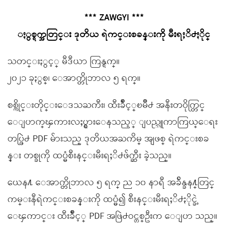
*** ZAWGYI ***
ႏွစ္ရက္အတြင္း ဒုတိယ ရဲကင္းစခန္းကို မီးရႈိ႕ႏိုင္
သတင္းႏွင့္ မီဒီယာ ကြန္ရက္။
၂၀၂၁ ခုႏွစ္၊ ေအာက္တိုဘာလ ၅ ရက္။
စစ္ကိုင္းတိုင္းေဒသႀကီး၊ ထီးခ်ိဳင့္ၿမိဳ႕ အနီးတဝိုက္တြင္
ေျပာက္ၾကားလႈပ္ရွားေနသည့္ ျပည္သူကာကြယ္ေရး
တပ္ဖြဲ႕ PDF မ်ားသည္ ဒုတိယအႀကိမ္ အျဖစ္ ရဲကင္းစခ
န္း တစ္ခုကို ထပ္မံစီးနင္းမီးရႈိ႕ဖ်က္ဆီး ခဲ့သည္။
ယေန႔ ေအာက္တိုဘာလ ၅ ရက္ ည ၁၀ နာရီ အခ်ိန္ခန႔္တြင္
ကမ္းနီရဲကင္းစခန္းကို ထပ္မံ၍ စီးနင္းမီးရႈိ႕ႏိုင္ခဲ့
ေၾကာင္း ထီးခ်ိဳင့္ PDF အဖြဲ႕ဝင္တစ္ဦးက ေျပာ သည္။