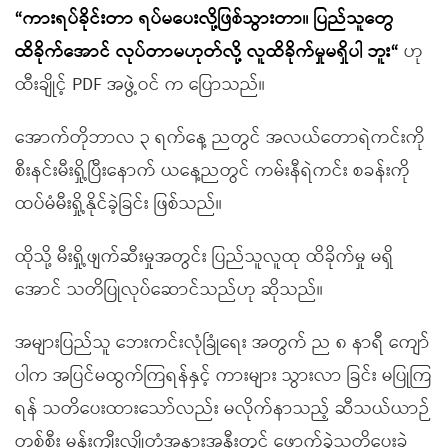
“ကားရပ်ခိုင်းတာ ရပ်မပေးလို့ဖြစ်သွားတာ။ ပြည်သူတွေ
ထိခိုက်အောင် လုပ်တာမဟုတ်လို့ လူထိခိုက်မှုမရှိပါ ဘူး“
ဟု
ထီးချိုင့် PDF အဖွဲ့ဝင် က ပြောသည်။
အောက်တိုဘာလ ၃ ရက်နေ့ ညတွင် အလယ်တောရဲကင်းကို
စီးနင်းမီးရှို့ပြီးနောက် ယနေ့ညတွင် ကမ်းနီရဲကင်း စခန်းကို
ထပ်မံမီးရှို့နိုင်ခဲ့ခြင်း ဖြစ်သည်။
ထိုသို့ မီးရှို့ဖျက်ဆီးမှုအတွင်း ပြည်သူလူထု ထိခိုက်မှု မရှိ
အောင် သတိပြုလုပ်ဆောင်သည်ဟု ဆိုသည်။
အများပြည်သူ ဘေးကင်းလုံခြုံရေး အတွက် ည ၈ နာရီ ကျော်
ပါက အပြင်မထွက်ကြရန်နှင့် ကားများ သွားလာ ခြင်း မပြုကြ
ရန် သတိပေးထားသော်လည်း မလိုက်နာသည့် ဆီသယ်ယာဉ်
တစ်စီး မန်းကျီးလျှိုတံအနားအနီးတွင် ဖောက်ခွဲသတိပေးခဲ့