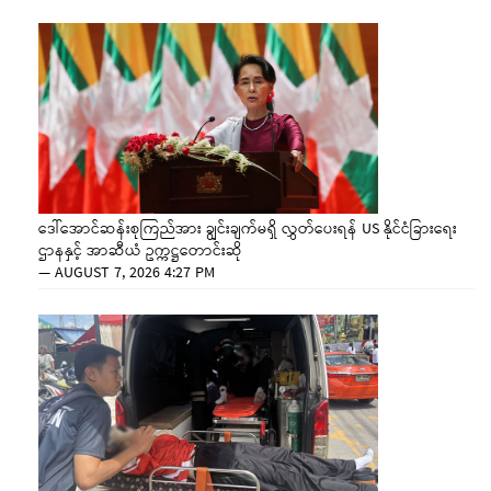
ဒေါ်အောင်ဆန်းစုကြည်အား ချွင်းချက်မရှိ လွှတ်ပေးရန် US နိုင်ငံခြားရေး
ဌာနနှင့် အာဆီယံ ဥက္ကဋ္ဌတောင်းဆို
—
AUGUST 7, 2026 4:27 PM