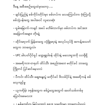
ဒီနေ့ အစီအစဉ်တွေထဲမှာတော့…..
– ချင်းပြည်နဲ့ စစ်ကိုင်းတိုင်းမှာ စစ်တပ်က လေကြောင်းက ဗုံးကြဲလို့
စစ်သုံ့ပန်းတွေ အပါအဝင် လူသေဆုံး
– ရှမ်းမြောက်-ကချင် အစပ် မဘိမ်းဘက်မှာ စစ်တပ်က အင်အား
အမြောက်အများ တိုးချဲ့
– ထိုင်းရောက် မြန်မာတွေ လုံခြုံရေးနဲ့ အလုပ်လုပ်ဖို့ အကန့်အသတ်
တွေက ဘာတွေလဲ။
– UFC ခါးပတ်ပိုင်ရှင် ဂျော့ရှူဝါဗန် ထိုင်းနဲ့ မလေးရှားကို လာဖို့ရှိ
– အမေရိကား-တရုတ် ထိပ်သီး အစည်းအဝေး မတိုင်ခင် ဘာတွေ
ကြိုတင် ပြင်ဆင်နေသလဲ
– ပီကင်း ထိပ်သီး ဆွေးနွေးပွဲ မတိုင်ခင် ဖိလစ်ပိုင်နဲ့ အမေရိကန် စစ်
လေ့ကျင့်မှု
– ယူကရိန်း ဒရုန်းတွေက စစ်ပွဲတွေအတွက် ခေတ်သစ်တစ်ခု
ပြောင်းစေမလား
– ၂ နှစ်ကျော်က မြုပ်သွားတဲ့ ရုရှား သင်္ဘောမှာ ဘာတွေပါသလဲ