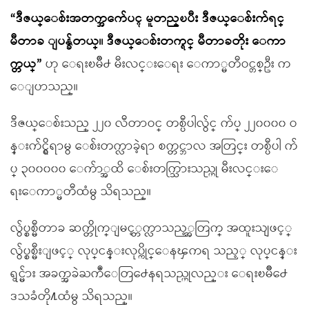
“ဒီဇယ္ေစ်းအတက္အက်ေပၚ မူတည္ၿပီး ဒီဇယ္ေစ်းက်ရင္
မီတာခ ျပန္ခ်တယ္။ ဒီဇယ္ေစ်းတက္ရင္ မီတာခတိုး ေကာ
က္တယ္”
ဟု ေရးၿမိဳ႕ မီးလင္းေရး ေကာ္မတီဝင္တစ္ဦး က
ေျပာသည္။
ဒီဇယ္ေစ်းသည္ ၂၂၀ လီတာဝင္ တစ္ပီပါလွ်င္ က်ပ္ ၂၂၀၀၀၀ ဝ
န္းက်င္ရွိရာမွ ေစ်းတက္လာခဲ့ရာ စက္တင္ဘာလ အတြင္း တစ္ပီပါ က်
ပ္ ၃၀၀၀၀၀ ေက်ာ္အထိ ေစ်းတက္သြားသည္ဟု မီးလင္းေ
ရးေကာ္မတီထံမွ သိရသည္။
လွ်ပ္စစ္မီတာခ ဆက္တိုက္ျမင့္တက္လာသည့္အတြက္ အထူးသျဖင့္
လွ်ပ္စစ္မီးျဖင့္ လုပ္ငန္းလုပ္ကိုင္ေနၾကရ သည့္ လုပ္ငန္း
ရွင္မ်ား အခက္အခဲႀကဳံေတြ႕ေနရသည္ဟုလည္း ေရးၿမိဳ႕ေ
ဒသခံတို႔ထံမွ သိရသည္။