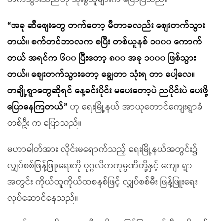
“အခု ဆီစျေးတွေ တက်တော့ မီတာခလည်း စျေးတက်သွား
တယ်။ စက်တင်ဘာလက စပြီး တစ်ယူနစ် ၁၀၀၀ ကောက်
တယ် အရင်က ၆၀၀ ပြီးတော့ ၈၀၀ အခု ၁၀၀၀ ဖြစ်သွား
တယ်။ စျေးတက်သွားတော့ ချွေတာ သုံးရ တာ ပေါ့လေ။
တချို့ရွာတွေဆိုရင် နေ့ခင်းပိုင်း မပေးတော့ပဲ ညပိုင်းပဲ ပေးဖို့
ပြောနေကြတယ်”
ဟု ရေးမြို့နယ် အာယုတောင်ကျေးရွာခံ
တစ်ဦး က ပြောသည်။
မဟာဓါတ်အား လိုင်းမရောက်သည့် ရေးမြို့နယ်အတွင်း၌
လျှပ်စစ်ဖြန့်ဖြူးရေးကို ပုဂ္ဂလိကကုမ္ပဏီတို့နှင့် ကျေး ရွာ
အတွင်း ကိုယ်ထူကိုယ်ထစနစ်ဖြင့် လျှပ်စစ်မီး ဖြန့်ဖြူးရေး
လုပ်ဆောင်နေသည်။