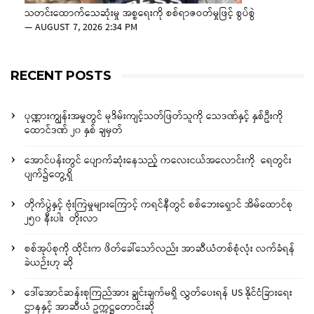
သတင်းထောက်သေဆုံးမှု အစ္စရေးကို စစ်ရာဇဝတ်မှုဖြင့် စွပ်စွဲ
—
AUGUST 7, 2026 2:34 PM
RECENT POSTS
ပုဏ္ဏားကျွန်းအမှုတွင် မုဒိမ်းကျင့်သတ်ဖြတ်သူကို သေဒဏ်နှင့် နှစ်ဦးကို
ထောင်ဒဏ် ၂၀ နှစ် ချမှတ်
အောင်ပန်းတွင် ပျောက်ဆုံးနေသည့် ကလေးငယ်အလောင်းကို ရေတွင်း
ပျက်၌တွေ့ရှိ
တိုက်ပွဲနှင့် ဗုံးကြဲမှုများကြောင့် ကရင်နီတွင် စစ်ဘေးရှောင် အိမ်ထောင်စု
၂၅၀ နီးပါး တိုးလာ
စစ်အုပ်စုကို ထိုင်းက ဖိတ်ခေါ်သော်လည်း အာဆီယံတစ်စုံလုံး လက်ခံရန်
ခဲယဉ်းဟု ဆို
ဒေါ်အောင်ဆန်းစုကြည်အား ချွင်းချက်မရှိ လွှတ်ပေးရန် US နိုင်ငံခြားရေး
ဌာနနှင့် အာဆီယံ ဥက္ကဋ္ဌတောင်းဆို