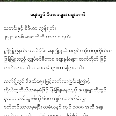
ရေးတွင် မီတာခများ ဈေးတက်
သတင်းနှင့် မီဒီယာ ကွန်ရက်။
၂၀၂၁ ခုနှစ်၊ အောက်တိုဘာလ ၈ ရက်။
မွန်ပြည်နယ်တောင်ပိုင်း၊ ရေးမြို့နယ်အတွင်း ကိုယ်ထူကိုယ်ထ
ဖြန့်ဖြူးသည့် လျှပ်စစ်မီတာခ စျေးနှုန်းများ ဆက်တိုက် မြင့်
တက်လာသည်ဟု ဒေသခံ များက ပြောသည်။
လက်ရှိတွင် ဒီဇယ်စျေး မြင့်တက်လာခြင်းကြောင့်
ကိုယ်ထူကိုယ်ထစနစ်ဖြင့် ဖြန့်ဖြူးနေသည့် ကျေးရွာတို့တွင်
မူလက တစ်ယူနစ်ကို ၆၀၀ ကျပ် ကောက်ခံရမှ
စက်တင်ဘာလမှစပြီး တစ်ယူနစ် ကျပ် ၁၀၀၀ အထိ စျေး
တက်သွားသည်ဟု သုံးစွဲသူများက ပြောပြသည်။