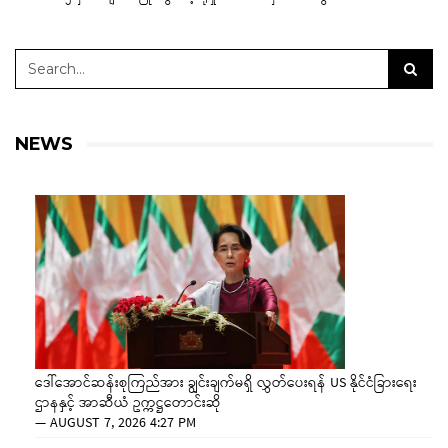
NEWS
ဒေါ်အောင်ဆန်းစုကြည်အား ချွင်းချက်မရှိ လွှတ်ပေးရန် US နိုင်ငံခြားရေး
ဌာနနှင့် အာဆီယံ ဥက္ကဋ္ဌတောင်းဆို
—
AUGUST 7, 2026 4:27 PM