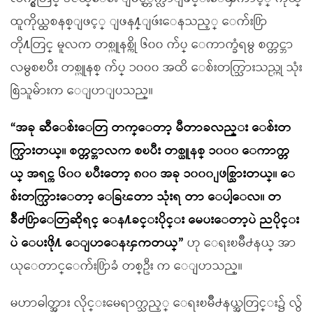
ထူကိုယ္ထစနစ္ျဖင့္ ျဖန႔္ျဖဴးေနသည့္ ေက်း႐ြာ
တို႔တြင္ မူလက တစ္ယူနစ္ကို ၆၀၀ က်ပ္ ေကာက္ခံရမွ စက္တင္ဘာ
လမွစၿပီး တစ္ယူနစ္ က်ပ္ ၁၀၀၀ အထိ ေစ်းတက္သြားသည္ဟု သုံး
စြဲသူမ်ားက ေျပာျပသည္။
“အခု ဆီေစ်းေတြ တက္ေတာ့ မီတာခလည္း ေစ်းတ
က္သြားတယ္။ စက္တင္ဘာလက စၿပီး တစ္ယူနစ္ ၁၀၀၀ ေကာက္တ
ယ္ အရင္က ၆၀၀ ၿပီးေတာ့ ၈၀၀ အခု ၁၀၀၀ ျဖစ္သြားတယ္။ ေ
စ်းတက္သြားေတာ့ ေခြၽတာ သုံးရ တာ ေပါ့ေလ။ တ
ခ်ိဳ႕႐ြာေတြဆိုရင္ ေန႔ခင္းပိုင္း မေပးေတာ့ပဲ ညပိုင္း
ပဲ ေပးဖို႔ ေျပာေနၾကတယ္”
ဟု ေရးၿမိဳ႕နယ္ အာ
ယုေတာင္ေက်း႐ြာခံ တစ္ဦး က ေျပာသည္။
မဟာဓါတ္အား လိုင္းမေရာက္သည့္ ေရးၿမိဳ႕နယ္အတြင္း၌ လွ်