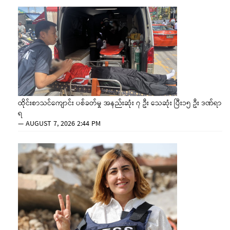
ထိုင်းစာသင်ကျောင်း ပစ်ခတ်မှု အနည်းဆုံး ၇ ဦး သေဆုံး ပြီး၁၅ ဦး ဒဏ်ရာ
ရ
—
AUGUST 7, 2026 2:44 PM