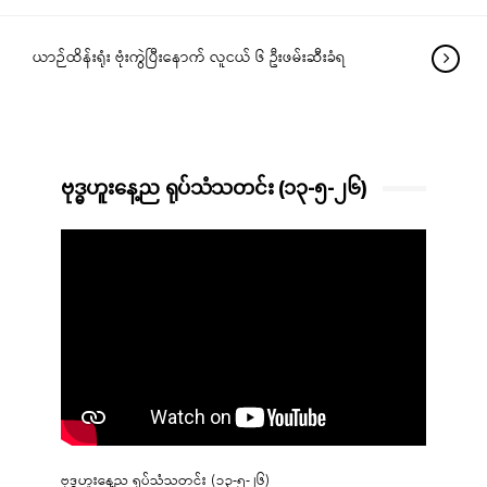
ယာဉ်ထိန်းရုံး ဗုံးကွဲပြီးနောက် လူငယ် ၆ ဦးဖမ်းဆီးခံရ
ဗုဒ္ဓဟူးနေ့ည ရုပ်သံသတင်း (၁၃-၅-၂၆)
ဗုဒ္ဓဟူးနေ့ည ရုပ်သံသတင်း (၁၃-၅-၂၆)