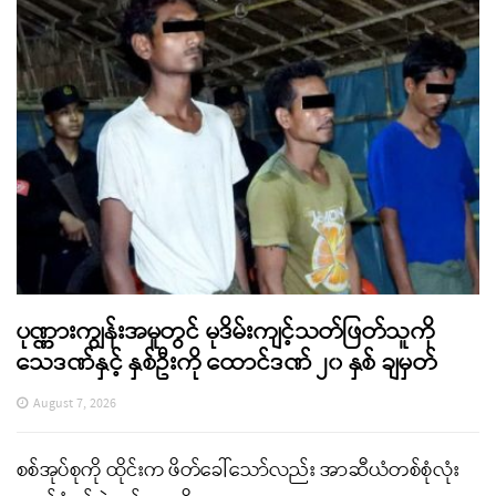
ပုဏ္ဏားကျွန်းအမှုတွင် မုဒိမ်းကျင့်သတ်ဖြတ်သူကို
သေဒဏ်နှင့် နှစ်ဦးကို ထောင်ဒဏ် ၂၀ နှစ် ချမှတ်
August 7, 2026
စစ်အုပ်စုကို ထိုင်းက ဖိတ်ခေါ်သော်လည်း အာဆီယံတစ်စုံလုံး