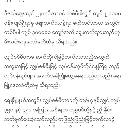
ဒီဇယ်စျေးသည် ၂၂၀ လီတာဝင် တစ်ပီပါလျှင် ကျပ် ၂၂၀၀၀၀
ဝန်းကျင်ရှိရာမှ စျေးတက်လာခဲ့ရာ စက်တင်ဘာလ အတွင်း
တစ်ပီပါ ကျပ် ၃၀၀၀၀၀ ကျော်အထိ စျေးတက်သွားသည်ဟု
မီးလင်းရေးကော်မတီထံမှ သိရသည်။
လျှပ်စစ်မီတာခ ဆက်တိုက်မြင့်တက်လာသည့်အတွက်
အထူးသဖြင့် လျှပ်စစ်မီးဖြင့် လုပ်ငန်းလုပ်ကိုင်နေကြရ သည့်
လုပ်ငန်းရှင်များ အခက်အခဲကြုံတွေ့နေရသည်ဟုလည်း ရေး
မြို့ဒေသခံတို့ထံမှ သိရသည်။
ရေးမြို့နယ်အတွင်း လျှပ်စစ်မီတာခကို တစ်ယူနစ်လျှင် ကျပ်
၃၅၀ နှင့် ၄၅၀ အကြား အစိုးရက ကုမ္ပဏီတို့နှင့် ညှိ နှိုင်း
သတ်မှတ်ပေးခဲ့သော်လည်း တဖြည်းဖြည်းမြင့်တက်လာခဲ့