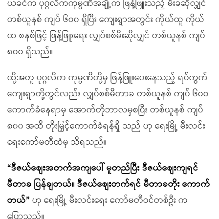
ယခင်က ပုဂ္ဂလိကကုမ္ပဏီအချို့က ဖြန့်ဖြူးသည့် မီးခဆိုလျှင်
တစ်ယူနစ် ကျပ် ၆၀၀ ရှိပြီး ကျေးရွာအတွင်း ကိုယ်ထူ ကိုယ်
ထ စနစ်ဖြင့် ဖြန့်ဖြူးရေး လျှပ်စစ်မီးဆိုလျှင် တစ်ယူနစ် ကျပ်
၈၀၀ ရှိသည်။
ထို့အတူ ပုဂ္ဂလိက ကုမ္ပဏီတို့မှ ဖြန့်ဖြူးပေးနေသည့် ရပ်ကွက်
ကျေးရွာတို့တွင်လည်း လျှပ်စစ်မီတာခ တစ်ယူနစ် ကျပ် ၆၀၀
ကောက်ခံနေရာမှ အောက်တိုဘာလမှစပြီး တစ်ယူနစ် ကျပ်
၈၀၀ အထိ တိုးမြှင့်ကောက်ခံရန်ရှိ သည် ဟု ရေးမြို့ မီးလင်း
ရေးကော်မတီထံမှ သိရသည်။
“ဒီဇယ်စျေးအတက်အကျပေါ် မူတည်ပြီး ဒီဇယ်စျေးကျရင်
မီတာခ ပြန်ချတယ်။ ဒီဇယ်စျေးတက်ရင် မီတာခတိုး ကောက်
တယ်”
ဟု ရေးမြို့ မီးလင်းရေး ကော်မတီဝင်တစ်ဦး က
ပြောသည်။