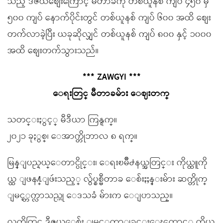
သည့် ဒိဇယ်စျေးကြောင့် မီတာခကို တစ်ယူနစ် ကျပ် ၄၅၀ မှ
၅၀၀ ကျပ် နောက်ပိုင်းတွင် တစ်ယူနစ် ကျပ် ၆၀၀ အထိ စျေး
တက်လာခဲ့ပြီး ယခုဆိုလျှင် တစ်ယူနစ် ကျပ် ၈၀၀ နှင့် ၁၀၀၀
အထိ စျေးတက်သွားသည်။
*** ZAWGYI ***
ေရးတြင္ မီတာခမ်ား ေဈးတက္
သတင္းႏွင့္ မီဒီယာ ကြန္ရက္။
၂၀၂၁ ခုႏွစ္၊ ေအာက္တိုဘာလ ၈ ရက္။
မြန္ျပည္နယ္ေတာင္ပိုင္း၊ ေရးၿမိဳ႕နယ္အတြင္း ကိုယ္ထူကို
ယ္ထ ျဖန႔္ျဖဴးသည့္ လွ်ပ္စစ္မီတာခ ေစ်းႏႈန္းမ်ား ဆက္တိုက္
ျမင့္တက္လာသည္ဟု ေဒသခံ မ်ားက ေျပာသည္။
လက္ရွိတြင္ ဒီဇယ္ေစ်း ျမင့္တက္လာျခင္းေၾကာင့္ ကိုယ္