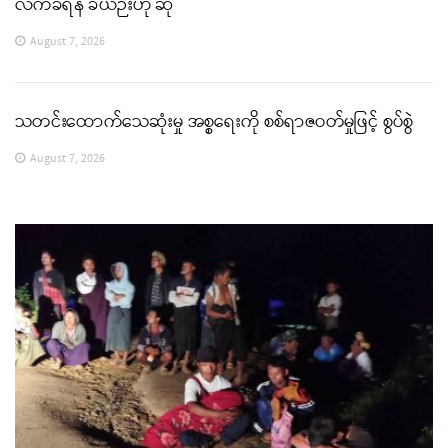
လက်ခံရန် ခဲယဉ်းဟု ဆို
August 7, 2026
သတင်းထောက်သေဆုံးမှု အစ္စရေးကို စစ်ရာဇဝတ်မှုဖြင့် စွပ်စွဲ
August 7, 2026