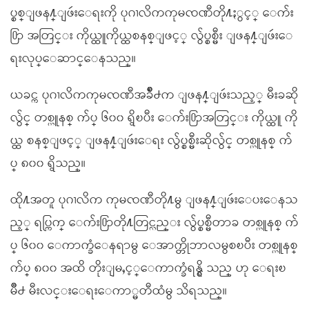
ပ္စစ္ျဖန႔္ျဖဴးေရးကို ပုဂၢလိကကုမၸဏီတို႔ႏွင့္ ေက်း
႐ြာ အတြင္း ကိုယ္ထူကိုယ္ထစနစ္ျဖင့္ လွ်ပ္စစ္မီး ျဖန႔္ျဖဴးေ
ရးလုပ္ေဆာင္ေနသည္။
ယခင္က ပုဂၢလိကကုမၸဏီအခ်ိဳ႕က ျဖန႔္ျဖဴးသည့္ မီးခဆို
လွ်င္ တစ္ယူနစ္ က်ပ္ ၆၀၀ ရွိၿပီး ေက်း႐ြာအတြင္း ကိုယ္ထူ ကို
ယ္ထ စနစ္ျဖင့္ ျဖန႔္ျဖဴးေရး လွ်ပ္စစ္မီးဆိုလွ်င္ တစ္ယူနစ္ က်
ပ္ ၈၀၀ ရွိသည္။
ထို႔အတူ ပုဂၢလိက ကုမၸဏီတို႔မွ ျဖန႔္ျဖဴးေပးေနသ
ည့္ ရပ္ကြက္ ေက်း႐ြာတို႔တြင္လည္း လွ်ပ္စစ္မီတာခ တစ္ယူနစ္ က်
ပ္ ၆၀၀ ေကာက္ခံေနရာမွ ေအာက္တိုဘာလမွစၿပီး တစ္ယူနစ္
က်ပ္ ၈၀၀ အထိ တိုးျမႇင့္ေကာက္ခံရန္ရွိ သည္ ဟု ေရးၿ
မိဳ႕ မီးလင္းေရးေကာ္မတီထံမွ သိရသည္။