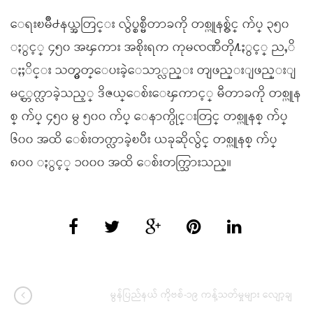
ေရးၿမိဳ႕နယ္အတြင္း လွ်ပ္စစ္မီတာခကို တစ္ယူနစ္လွ်င္ က်ပ္ ၃၅၀
ႏွင့္ ၄၅၀ အၾကား အစိုးရက ကုမၸဏီတို႔ႏွင့္ ညႇိ
ႏႈိင္း သတ္မွတ္ေပးခဲ့ေသာ္လည္း တျဖည္းျဖည္းျ
မင့္တက္လာခဲ့သည့္ ဒိဇယ္ေစ်းေၾကာင့္ မီတာခကို တစ္ယူန
စ္ က်ပ္ ၄၅၀ မွ ၅၀၀ က်ပ္ ေနာက္ပိုင္းတြင္ တစ္ယူနစ္ က်ပ္
၆၀၀ အထိ ေစ်းတက္လာခဲ့ၿပီး ယခုဆိုလွ်င္ တစ္ယူနစ္ က်ပ္
၈၀၀ ႏွင့္ ၁၀၀၀ အထိ ေစ်းတက္သြားသည္။
မွန်ပြည်နယ် ကိုဗစ်-၁၉ ကန့်သတ်မှုများ လျော့ချ