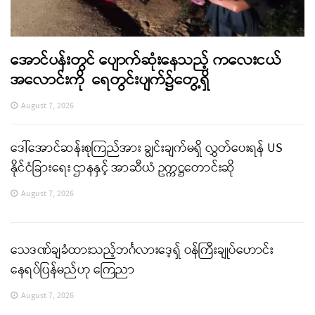
အောင်ပန်းတွင် ပျောက်ဆုံးနေသည့် ကလေးငယ်
အလောင်းကို ရေတွင်းပျက်၌တွေ့ရှိ
August 7, 2026
ဒေါ်အောင်ဆန်းစုကြည်အား ချွင်းချက်မရှိ လွှတ်ပေးရန် US
နိုင်ငံခြားရေး ဌာနနှင့် အာဆီယံ ဥက္ကဋ္ဌတောင်းဆို
August 7, 2026
သေဒဏ်ချခံထားသည့်ဘင်္ဂလားဒေ့ရှ် ဝန်ကြီးချုပ်ဟောင်း
နေရပ်ပြန်မည်ဟု ကြေညာ
August 7, 2026