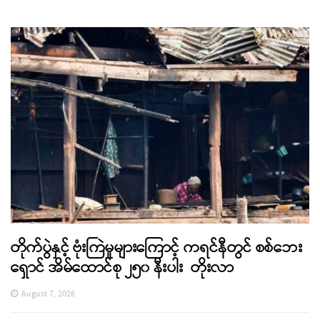
တိုက်ပွဲနှင့် ဗုံးကြဲမှုများကြောင့် ကရင်နီတွင် စစ်ဘေး
ရှောင် အိမ်ထောင်စု ၂၅၀ နီးပါး တိုးလာ
August 7, 2026