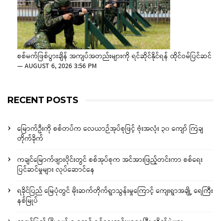
စစ်မက်ဖြစ်ပွားချိန် အကျပ်အတည်းများကို ရင်ဆိုင်နိုင်ရန် ထိုင်ဝမ်ပြင်ဆင်
—
AUGUST 6, 2026 3:56 PM
RECENT POSTS
မြောက်ဦးကို စစ်တပ်က လေယာဉ်အုပ်စုဖြင့် ဗုံးအလုံး ၃၀ ကျော် ကြဲချ
တိုက်ခိုက်
ကချင်မြောက်ဖျားပိုင်းတွင် စစ်အုပ်စုက အင်အားဖြည့်တင်းကာ စစ်ရေး
ပြင်ဆင်မှုများ လုပ်ဆောင်နေ
ရခိုင်ပြည် မြေပုံတွင် မိုးဆက်တိုက်ရွာသွန်းမှုကြောင့် ကျေးရွာအချို့ ရေကြီး
နစ်မြုပ်