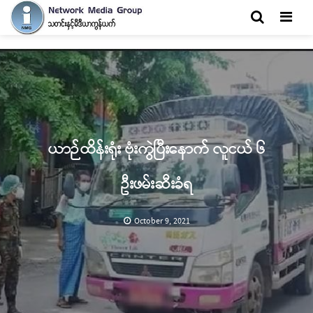
Men
ယာဉ်ထိန်းရုံး ဗုံးကွဲပြီးနောက် လူငယ် ၆
ဦးဖမ်းဆီးခံရ
October 9, 2021