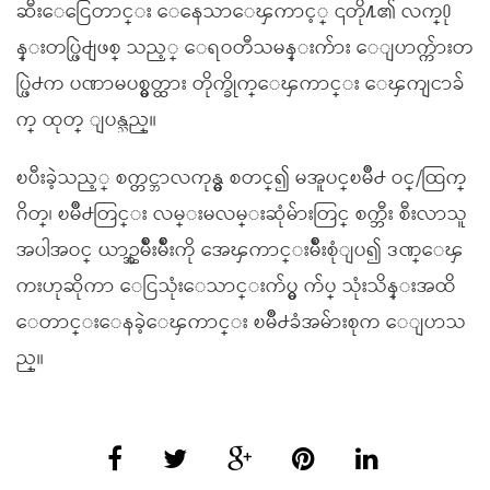
ဆီးေငြေတာင္း ေနေသာေၾကာင့္ ၎တို႔၏ လက္႐ု
န္းတပ္ဖြဲ႕ျဖစ္ သည့္ ေရဝတီသမန္းက်ား ေျပာက္က်ားတ
ပ္ဖြဲ႕က ပဏာမပစ္မွတ္ထား တိုက္ခိုက္ေၾကာင္း ေၾကျငာခ်
က္ ထုတ္ ျပန္သည္။
ၿပီးခဲ့သည့္ စက္တင္ဘာလကုန္မွ စတင္၍ မအူပင္ၿမိဳ႕ ဝင္/ထြက္
ဂိတ္၊ ၿမိဳ႕တြင္း လမ္းမလမ္းဆုံမ်ားတြင္ စက္ဘီး စီးလာသူ
အပါအဝင္ ယာဥ္အမ်ိဳးမ်ိဳးကို အေၾကာင္းမ်ိဳးစုံျပ၍ ဒဏ္ေၾ
ကးဟုဆိုကာ ေငြသုံးေသာင္းက်ပ္မွ က်ပ္ သုံးသိန္းအထိ
ေတာင္းေနခဲ့ေၾကာင္း ၿမိဳ႕ခံအမ်ားစုက ေျပာသ
ည္။