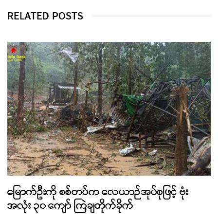
RELATED POSTS
မြောက်ဦးကို စစ်တပ်က လေယာဉ်အုပ်စုဖြင့် ဗုံး
အလုံး ၃၀ ကျော် ကြဲချတိုက်ခိုက်