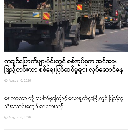
ကချင်မြောက်ဖျားပိုင်းတွင် စစ်အုပ်စုက အင်အား
ဖြည့်တင်းကာ စစ်ရေးပြင်ဆင်မှုများ လုပ်ဆောင်နေ
August 6, 2026
ရေကာတာ ကျိုးပေါက်မှုကြောင့် လေးမျက်နှာမြို့တွင် ပြည်သူ
သုံးသောင်းကျော် ရေဘေးသင့်
August 6, 2026