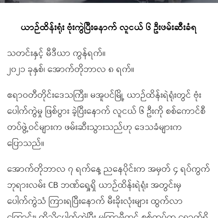
ယာဉ်ထိန်းရုံး ဗုံးကွဲပြီးနောက် လူငယ် ၆ ဦးဖမ်းဆီးခံရ
သတင်းနှင့် မီဒီယာ ကွန်ရက်။
၂၀၂၁ ခုနှစ်၊ အောက်တိုဘာလ ၈ ရက်။
ဧရာဝတီတိုင်းဒေသကြီး၊ မအူပင်မြို့ ယာဉ်ထိန်းရဲရုံးတွင် ဗုံး
ပေါက်ကွဲမှု ဖြစ်ပွား ခဲ့ပြီးနောက် လူငယ် ၆ ဦးကို စစ်ကောင်စီ
တပ်ဖွဲ့ဝင်များက ဖမ်းဆီးသွားသည်ဟု ဒေသခံများက
ပြောသည်။
အောက်တိုဘာလ ၇ ရက်နေ့ ညနေပိုင်းက အမှတ် ၄ ရပ်ကွက်
ဘုရားလမ်း CB ဘဏ်ရှေ့ရှိ ယာဉ်ထိန်းရဲရုံး အတွင်းမှ
ပေါက်ကွဲသံ ကြားရပြီးနောက် မီးခိုးလုံးများ ထွက်လာ
ကြောင်း၊ ထိုသို့ပေါက်ကွဲပြီး မကြာမီတွင် စစ်တပ်က ရောက်ရှိ