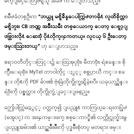
မ်က္ျမင္ေတြ႕ရွိသူ အခ်ိဳ႕ က ေျပာသည္။
ၿမိဳ႕ခံတစ္ဦးက
“ဘယ္သူ မရွိခ်ိန္ေပါက္ကြဲ႕တာမို႔ လူထိခိုက္တာ
မရွိဘူး။ CB ဘဏ္က အမ်ိဳးသမီး တစ္ေယာက္ ေတာ့ ေရွာ့ျ
ဖစ္သြားလို႔ ေဆး႐ုံ ပို႔လိုက္ၾကတယ္။ လူငယ္ ၆ ဦးေတာ့
ဖမ္းသြားတယ္”
ဟု ေျပာသည္။
ဧရာဝတီတိုင္းတြင္း၌ ေထြအုပ္႐ုံး၊ မီတာ႐ုံး၊ ရဲစခန္း၊ စို
က္ပ်ိဳးေရး႐ုံး၊ MyTel တာဝါတိုင္ ႏွင့္ စစ္တပ္ယာယီ ကင္း စခ
န္း တို႔ကို PDF မ်ား၏ ဗုံးခြဲတိုက္ခိုက္မႈရွိခဲ့ၿပီး ယခုယာဥ္ထိန္း
ရဲ႐ုံးကို ပစ္မွတ္ထား တိုက္ခိုက္ခဲ့ျခင္းျဖစ္သည္။
ဤေပါက္ကြဲမႈႏွင့္ ပတ္သက္၍ ျပည္သူ႔ ကာကြယ္ေရးတပ္ဖြဲ႕
(မအူပင္) က အၾကမ္းဖက္ စစ္ေကာင္စီ၏ လက္ကိုင္ဒုတ္မ်ားမွ
ျပည္သူအမ်ား၏ ယာဥ္အမ်ိဳးမ်ိဳးကို ပုဒ္မမ်ိဳးစုံတပ္ မတရား ဖမ္း