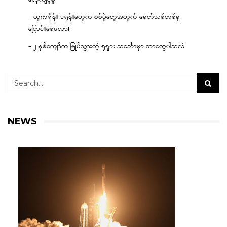
– ယူကရိန်း ဒရုန်းတွေက စစ်ပွဲတွေအတွက် ခေတ်သစ်တစ်ခု
ပြောင်းစေမလား
– ၂ နှစ်ကျော်က မြုပ်သွားတဲ့ ရုရှား သင်္ဘောမှာ ဘာတွေပါသလဲ
NEWS