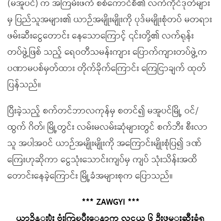
(မအူပင်) က အကြမ်းဖက် စစ်ကောင်စီ၏ လက်ကိုင်ဒုတ်များ
မှ ပြည်သူအများ၏ ယာဉ်အမျိုးမျိုးကို ပုဒ်မမျိုးစုံတပ် မတရား
ဖမ်းဆီးငွေတောင်း နေသောကြောင့် ၎င်းတို့၏ လက်ရုန်း
တပ်ဖွဲ့ဖြစ် သည့် ရေဝတီသမန်းကျား ပြောက်ကျားတပ်ဖွဲ့က
ပဏာမပစ်မှတ်ထား တိုက်ခိုက်ကြောင်း ကြေငြာချက် ထုတ်
ပြန်သည်။
ပြီးခဲ့သည့် စက်တင်ဘာလကုန်မှ စတင်၍ မအူပင်မြို့ ဝင်/
ထွက် ဂိတ်၊ မြို့တွင်း လမ်းမလမ်းဆုံများတွင် စက်ဘီး စီးလာ
သူ အပါအဝင် ယာဉ်အမျိုးမျိုးကို အကြောင်းမျိုးစုံပြ၍ ဒဏ်
ကြေးဟုဆိုကာ ငွေသုံးသောင်းကျပ်မှ ကျပ် သုံးသိန်းအထိ
တောင်းနေခဲ့ကြောင်း မြို့ခံအများစုက ပြောသည်။
*** ZAWGYI ***
ယာဥ္ထိန္း႐ုံး ဗုံးကြဲၿပီးေနာက္ လူငယ္ ၆ ဦးဖမ္းဆီးခံရ