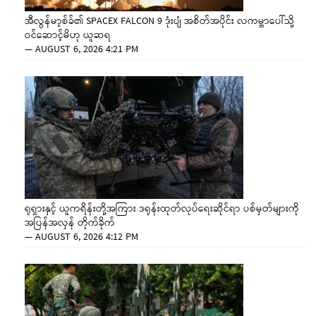
အီလွန်မာ့စ်ခ်၏ SPACEX FALCON 9 ဒုံးပျံ အစိတ်အပိုင်း လကမ္ဘာပေါ်သို့
ဝင်ဆောင့်မိဟု ယူဆရ
—
AUGUST 6, 2026 4:21 PM
ရုရှားနှင့် ယူကရိန်းတို့အကြား ဒရုန်းထုတ်လုပ်ရေးဆိုင်ရာ ပစ်မှတ်များကို
အပြန်အလှန် တိုက်ခိုက်
—
AUGUST 6, 2026 4:12 PM