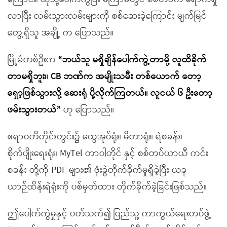
လာပြီး လမ်းသွားလမ်းများကို စစ်ဆေးခဲ့ကြောင်း မျက်မြင်
တွေ့ရှိသူ အချို့ က ပြောသည်။
မြို့ခံတစ်ဦးက
“ဘယ်သူ မရှိချိန်ပေါက်ကွဲ့တာမို့ လူထိခိုက်
တာမရှိဘူး။ CB ဘဏ်က အမျိုးသမီး တစ်ယောက် တော့
ရှော့ဖြစ်သွားလို့ ဆေးရုံ ပို့လိုက်ကြတယ်။ လူငယ် ၆ ဦးတော့
ဖမ်းသွားတယ်”
ဟု ပြောသည်။
ဧရာဝတီတိုင်းတွင်း၌ ထွေအုပ်ရုံး၊ မီတာရုံး၊ ရဲစခန်း၊
စိုက်ပျိုးရေးရုံး၊ MyTel တာဝါတိုင် နှင့် စစ်တပ်ယာယီ ကင်း
စခန်း တို့ကို PDF များ၏ ဗုံးခွဲတိုက်ခိုက်မှုရှိခဲ့ပြီး ယခု
ယာဉ်ထိန်းရဲရုံးကို ပစ်မှတ်ထား တိုက်ခိုက်ခဲ့ခြင်းဖြစ်သည်။
ဤပေါက်ကွဲမှုနှင့် ပတ်သက်၍ ပြည်သူ့ ကာကွယ်ရေးတပ်ဖွဲ့