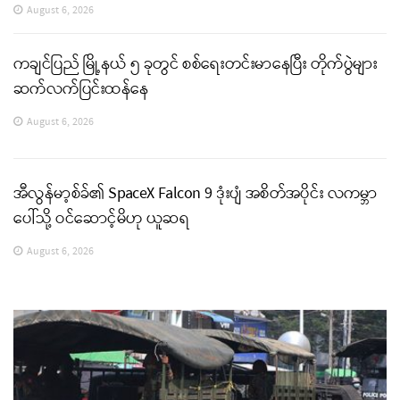
August 6, 2026
ကချင်ပြည် မြို့နယ် ၅ ခုတွင် စစ်ရေးတင်းမာနေပြီး တိုက်ပွဲများ
ဆက်လက်ပြင်းထန်နေ
August 6, 2026
အီလွန်မာ့စ်ခ်၏ SpaceX Falcon 9 ဒုံးပျံ အစိတ်အပိုင်း လကမ္ဘာ
ပေါ်သို့ ဝင်ဆောင့်မိဟု ယူဆရ
August 6, 2026