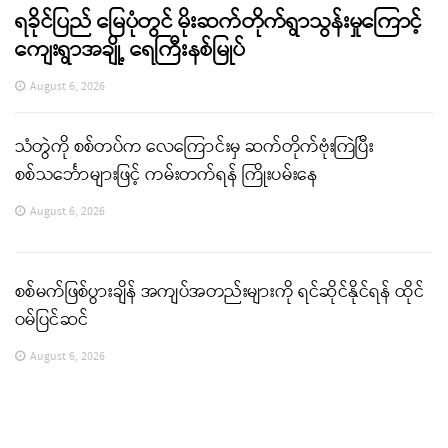
ရခိုင်ပြည် မြေပုံတွင် မိုးဆက်တိုက်ရွာသွန်းမှုကြောင့်
ကျေးရွာအချို့ ရေကြီးနစ်မြုပ်
August 6, 2026
သံတွဲကို စစ်တပ်က လေကြောင်းမှ ဆက်တိုက်ဗုံးကြဲပြီး
စစ်သင်္ဘောများဖြင့် ကမ်းတက်ရန် ကြိုးပမ်းနေ
August 6, 2026
စစ်မက်ဖြစ်ပွားချိန် အကျပ်အတည်းများကို ရင်ဆိုင်နိုင်ရန် ထိုင်
ဝမ်ပြင်ဆင်
August 6, 2026