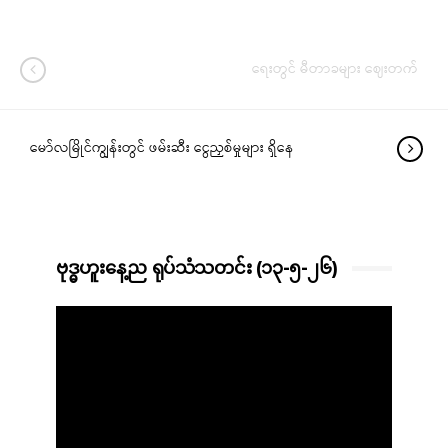
ရေးတွင် မီတာခများ ဈေးတက်
မော်လမြိုင်ကျွန်းတွင် ဖမ်းဆီး ငွေညှစ်မှုများ ရှိနေ
ဗုဒ္ဓဟူးနေ့ည ရုပ်သံသတင်း (၁၃-၅-၂၆)