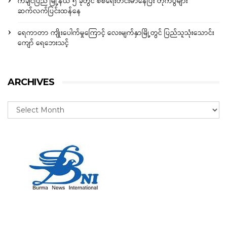
ကချင်ပြည် မြို့နယ် ၅ ခုတွင် စစ်ရေးတင်းမာနေပြီး တိုက်ပွဲများ
ဆက်လက်ပြင်းထန်နေ
ရေကာတာ ကျိုးပေါက်မှုကြောင့် လေးမျက်နှာမြို့တွင် ပြည်သူသုံးသောင်း
ကျော် ရေဘေးသင့်
ARCHIVES