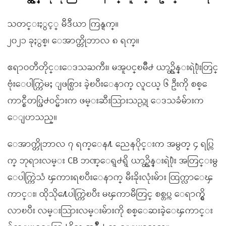
သတင္းႏွင့္ မီဒီယာ ကြန္ရက္။
၂၀၂၁ ခုႏွစ္၊ ေအာက္တိုဘာလ ၈ ရက္။
ဧရာဝတီတိုင္းေဒသႀကီး၊ မအူပင္ၿမိဳ႕ ယာဥ္ထိန္းရဲ႐ုံးတြင္
ဗုံးေပါက္ကြဲမႈ ျဖစ္ပြား ခဲ့ၿပီးေနာက္ လူငယ္ ၆ ဦးကို စစ္ေ
ကာင္စီတပ္ဖြဲ႕ဝင္မ်ားက ဖမ္းဆီးသြားသည္ဟု ေဒသခံမ်ားက
ေျပာသည္။
ေအာက္တိုဘာလ ၇ ရက္ေန႔ ညေနပိုင္းက အမွတ္ ၄ ရပ္ကြ
က္ ဘုရားလမ္း CB ဘဏ္ေရွ႕ရွိ ယာဥ္ထိန္းရဲ႐ုံး အတြင္းမွ
ေပါက္ကြဲသံ ၾကားရၿပီးေနာက္ မီးခိုးလုံးမ်ား ထြက္လာေၾ
ကာင္း၊ ထိုသို႔ေပါက္ကြဲၿပီး မၾကာမီတြင္ စစ္တပ္က ေရာက္ရွိ
လာၿပီး လမ္းသြားလမ္းမ်ားကို စစ္ေဆးခဲ့ေၾကာင္း