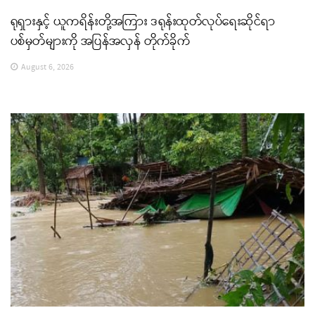
ရုရှားနှင့် ယူကရိန်းတို့အကြား ဒရုန်းထုတ်လုပ်ရေးဆိုင်ရာ
ပစ်မှတ်များကို အပြန်အလှန် တိုက်ခိုက်
August 6, 2026