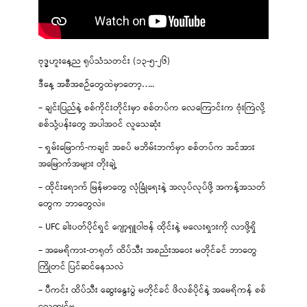
ဗုဒ္ဓဟူးနေ့ည ရုပ်သံသတင်း (၁၃-၅-၂၆)
ဒီနေ့ အစီအစဉ်တွေထဲမှာတော့…..
– ချင်းပြည်နဲ့ စစ်ကိုင်းတိုင်းမှာ စစ်တပ်က လေကြောင်းက ဗုံးကြဲလို့
စစ်သုံ့ပန်းတွေ အပါအဝင် လူသေဆုံး
– ရှမ်းမြောက်-ကချင် အစပ် မဘိမ်းဘက်မှာ စစ်တပ်က အင်အား
အမြောက်အများ တိုးချဲ့
– ထိုင်းရောက် မြန်မာတွေ လုံခြုံရေးနဲ့ အလုပ်လုပ်ဖို့ အကန့်အသတ်
တွေက ဘာတွေလဲ။
– UFC ခါးပတ်ပိုင်ရှင် ဂျော့ရှူဝါဗန် ထိုင်းနဲ့ မလေးရှားကို လာဖို့ရှိ
– အမေရိကား-တရုတ် ထိပ်သီး အစည်းအဝေး မတိုင်ခင် ဘာတွေ
ကြိုတင် ပြင်ဆင်နေသလဲ
– ပီကင်း ထိပ်သီး ဆွေးနွေးပွဲ မတိုင်ခင် ဖိလစ်ပိုင်နဲ့ အမေရိကန် စစ်
လေ့ကျင့်မှု