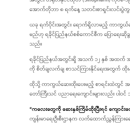
အတွင်း တရုတ်နိုင်ငံထုတ် (Sinopharm) ကိုဗစ်-
အောက်တိုဘာ ၈ ရက်နေ့ သတင်းစာရှင်းလင်းပွဲတ
ယခု ရက်ပိုင်းအတွင်း ရောက်ရှိလာမည့် ကာကွယ်ဆေ
မည်ဟု ရခိုင်ပြည်နယ်စစ်ကောင်စီက ပြောရေးဆိုခွင့
သည်။
ရခိုင်ပြည်နယ်အတွင်းရှိ အသက် ၁၂ နှစ် အထက် အ
ကို စိတ်ချလက်ချ စာသင်ကြားနိုင်ရေးအတွက် ထို
ထိုသို့ ကာကွယ်ဆေးထိုးပေးမည့် စာရင်းထဲတွင် အစ
တော်ကြီးသင် ပညာရေးကျောင်းများလည်း ပါဝင်
“ကလေးတွေကို ဆေးနှစ်ကြိမ်ထိုးပြီးရင် ကျောင်းတ
ကျန်းမာရေးဦးစီးဌာနက လက်ထောက်ညွှန်ကြားရေးမှ