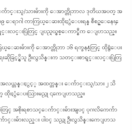
ေက်ာင္းသူ/သားမ်ားကို ေအာက္တိုဘာလ ဒုတိယအပတ္ အ
ဗစ္-၁၉ ေရာဂါ ကာကြယ္ေဆးထိုးႏွံေပးရန္ စီစဥ္ေနေၾ
္းလင္းပြဲတြင္ ျပည္နယ္စစ္ေကာင္စီက ေျပာသည္။
္ေဆးမ်ားကို ေအာက္တိုဘာ ၁၆ ရက္ခန႔္တြင္ ထိုးႏွံေပး
ရးဆိုခြင့္ရွိသူ ဦးလွသိန္းက သတင္းစာရွင္းလင္းပြဲတြ
္ အလယ္တန္းႏွင့္ အထက္တန္း ေက်ာင္းသူ/သား ၂ သိ
တြက္ ထိုးႏွံေပးသြားမည္ဟု ၎ကေျပာသည္။
ြင္ အစိုးရစာသင္ေက်ာင္းမ်ားအျပင္ ပုဂၢလိကေက်ာ
ာင္းမ်ားလည္း ပါဝင္ သည္ဟု ဦးလွသိန္းကေျပာသ