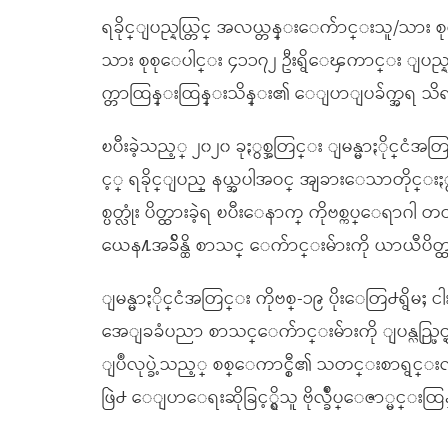
ရခိုင္ျပည္နယ္တြင္ အလယ္တန္းေက်ာင္းသူ/သား 
သား စုစုေပါင္း ၄၁၁၇၂ ဦးရွိေၾကာင္း ျပည္နယ
က္တာထြန္းထြန္းသိန္း၏ ေျပာျပခ်က္အရ သိ
ၿပီးခဲ့သည့္ ၂၀၂၀ ခုႏွစ္အတြင္း ျမန္မာႏိုင္
င့္ ရခိုင္ျပည္ နယ္အပါအဝင္ အျခားေသာတိုင္း
စ္ပတ္လုံး ပိတ္ထားခဲ့ရ ၿပီးေနာက္ ကိုဗစ္ကပ္ေရ
ယေန႔အခ်ိန္ထိ စာသင္ ေက်ာင္းမ်ားကို ယာယီပိတ္
ျမန္မာႏိုင္ငံအတြင္း ကိုဗစ္-၁၉ ပိုးေတြ႕ရွိမႈ
အေျခခံပညာ စာသင္ေက်ာင္းမ်ားကို ျပန္လည္ဖြ
ျပဳလုပ္ခဲ့သည့္ စစ္ေကာင္စီ၏ သတင္းစာရွင
ဖြဲ႕ ေျပာေရးဆိုခြင့္ရွိသူ ဗိုလ္ခ်ဳပ္ေဇာ္မင