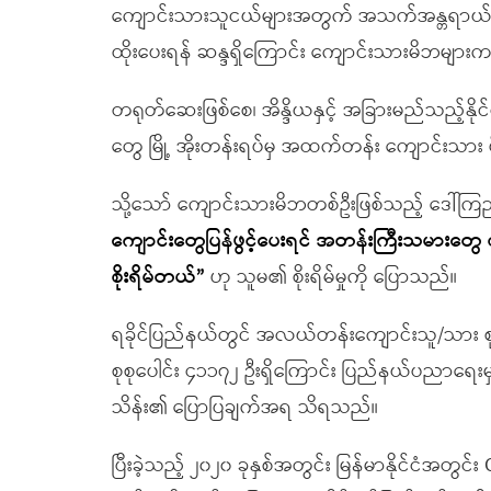
ကျောင်းသားသူငယ်များအတွက် အသက်အန္တရာယ် တစ
ထိုးပေးရန် ဆန္ဒရှိကြောင်း ကျောင်းသားမိဘမျာ
တရုတ်ဆေးဖြစ်စေ၊ အိန္ဒိယနှင့် အခြားမည်သည့်နိုင
တွေ မြို့ အိုးတန်းရပ်မှ အထက်တန်း ကျောင်းသ
သို့သော် ကျောင်းသားမိဘတစ်ဦးဖြစ်သည့် ဒေါ
ကျောင်းတွေပြန်ဖွင့်ပေးရင် အတန်းကြီးသမားတွေ စ
စိုးရိမ်တယ်”
ဟု သူမ၏ စိုးရိမ်မှုကို ပြောသည်။
ရခိုင်ပြည်နယ်တွင် အလယ်တန်းကျောင်းသူ/သား စု
စုစုပေါင်း ၄၁၁၇၂ ဦးရှိကြောင်း ပြည်နယ်ပညာရေးမှူ
သိန်း၏ ပြောပြချက်အရ သိရသည်။
ပြီးခဲ့သည့် ၂၀၂၀ ခုနှစ်အတွင်း မြန်မာနိုင်ငံအတွင်