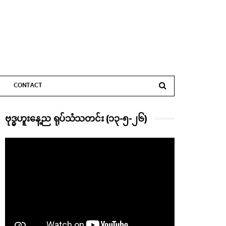
CONTACT
ဗုဒ္ဓဟူးနေ့ည ရုပ်သံသတင်း (၁၃-၅-၂၆)