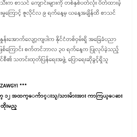
ီးက စာသင် ကျောင်းများကို တစ်နှစ်ပတ်လုံး ပိတ်ထားခဲ့
းမှုကြောင့် ဇူလိုင်လ ၉ ရက်နေ့မှ ယနေ့အချိန်ထိ စာသင်
ာခိုင်နှုန်းအောက်လျော့ကျပါက နိုင်ငံတစ်ဝှမ်းရှိ အခြေခံပညာ
် ဖြစ်ကြောင်း စက်တင်ဘာလ ၃၀ ရက်နေ့က ပြုလုပ်ခဲ့သည့်
စီ၏ သတင်းထုတ်ပြန်ရေးအဖွဲ့ ပြောရေးဆိုခွင့်ရှိသူ
 ZAWGYI ***
ရးအတြက္ ၁၂ အထက္ေက်ာင္းသူ/သားမ်ားအား ကာကြယ္ေဆး
ထိုးမည္