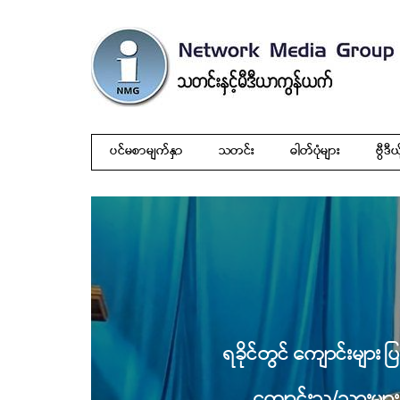
ပင်မစာမျက်နှာ
သတင်း
ဓါတ်ပုံများ
ဗွီဒီယ
ရခိုင်တွင် ကျောင်းများ 
ကျောင်းသူ/သားမျ