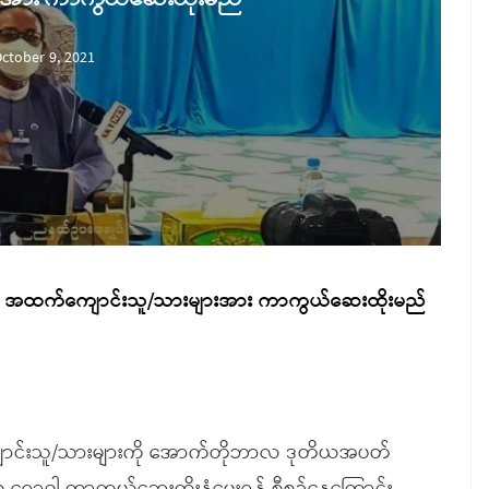
ctober 9, 2021
တွက် ၁၂ အထက်ကျောင်းသူ/သားများအား ကာကွယ်ဆေးထိုးမည်
ျောင်းသူ/သားများကို အောက်တိုဘာလ ဒုတိယအပတ်