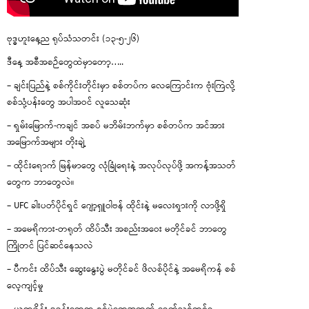
ဗုဒ္ဓဟူးနေ့ည ရုပ်သံသတင်း (၁၃-၅-၂၆)
ဒီနေ့ အစီအစဉ်တွေထဲမှာတော့…..
– ချင်းပြည်နဲ့ စစ်ကိုင်းတိုင်းမှာ စစ်တပ်က လေကြောင်းက ဗုံးကြဲလို့
စစ်သုံ့ပန်းတွေ အပါအဝင် လူသေဆုံး
– ရှမ်းမြောက်-ကချင် အစပ် မဘိမ်းဘက်မှာ စစ်တပ်က အင်အား
အမြောက်အများ တိုးချဲ့
– ထိုင်းရောက် မြန်မာတွေ လုံခြုံရေးနဲ့ အလုပ်လုပ်ဖို့ အကန့်အသတ်
တွေက ဘာတွေလဲ။
– UFC ခါးပတ်ပိုင်ရှင် ဂျော့ရှူဝါဗန် ထိုင်းနဲ့ မလေးရှားကို လာဖို့ရှိ
– အမေရိကား-တရုတ် ထိပ်သီး အစည်းအဝေး မတိုင်ခင် ဘာတွေ
ကြိုတင် ပြင်ဆင်နေသလဲ
– ပီကင်း ထိပ်သီး ဆွေးနွေးပွဲ မတိုင်ခင် ဖိလစ်ပိုင်နဲ့ အမေရိကန် စစ်
လေ့ကျင့်မှု