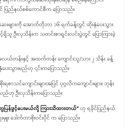
၁၉ ရောဂါ ကာကွယ်ဆေးထိုးနှံပေးရန် စီစဉ်နေကြောင်း
ွင် ပြည်နယ်စစ်ကောင်စီက ပြောသည်။
းများကို အောက်တိုဘာ ၁၆ ရက်ခန့်တွင် ထိုးနှံပေးသွား
်ရှိသူ ဦးလှသိန်းက သတင်းစာရှင်းလင်းပွဲတွင် ပြောကြားခဲ့
လယ်တန်းနှင့် အထက်တန်း ကျောင်းသူ/သား ၂ သိန်း ခန့်
းနှံပေးသွားမည်ဟု ၎င်းကပြောသည်။
ိုးရစာသင်ကျောင်းများအပြင် ပုဂ္ဂလိကကျောင်းများ၊ ဘုန်း
 သည်ဟု ဦးလှသိန်းကပြောသည်။
ွေပြန်ဖွင့်ပေးမယ်လို့ ကြားသိထားတယ်“
ဟု ရခိုင်ပြည်နယ်
ူး ဒေါက်တာစိုးဝင်းပိုင် က ပြောသည်။