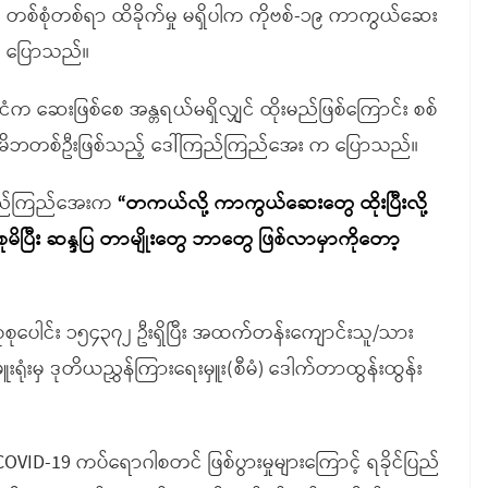
်စုံတစ်ရာ ထိခိုက်မှု မရှိပါက ကိုဗစ်-၁၉ ကာကွယ်ဆေး
းက ပြောသည်။
်ငံက ဆေးဖြစ်စေ အန္တရယ်မရှိလျှင် ထိုးမည်ဖြစ်ကြောင်း စစ်
ား မိဘတစ်ဦးဖြစ်သည့် ဒေါ်ကြည်ကြည်အေး က ပြောသည်။
်ကြည်ကြည်အေးက
“တကယ်လို့ ကာကွယ်ဆေးတွေ ထိုးပြီးလို့
ုမိပြီး ဆန္ဒပြ တာမျိုးတွေ ဘာတွေ ဖြစ်လာမှာကိုတော့
စုပေါင်း ၁၅၄၃၇၂ ဦးရှိပြီး အထက်တန်းကျောင်းသူ/သား
းရုံးမှ ဒုတိယညွှန်ကြားရေးမှူး(စီမံ) ဒေါက်တာထွန်းထွန်း
း COVID-19 ကပ်ရောဂါစတင် ဖြစ်ပွားမှုများကြောင့် ရခိုင်ပြည်