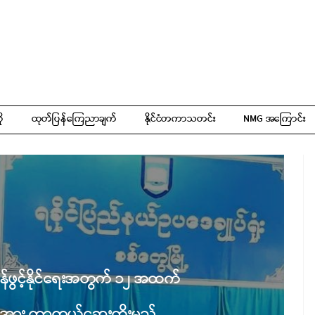
ို
ထုတ်ပြန်ကြေညာချက်
နိုင်ငံတကာသတင်း
NMG အကြောင်း
ပြန်ဖွင့်နိုင်ရေးအတွက် ၁၂ အထက်
ားအား ကာကွယ်ဆေးထိုးမည်