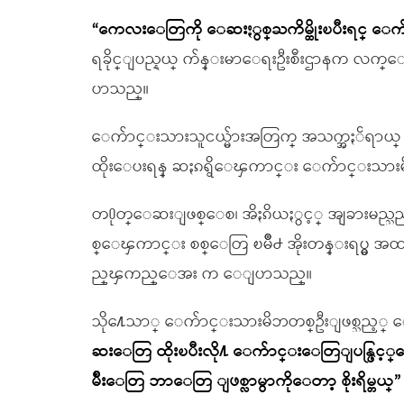
“ကေလးေတြကို ေဆးႏွစ္ႀကိမ္ထိုးၿပီးရင္ ေ
ရခိုင္ျပည္နယ္ က်န္းမာေရးဦးစီးဌာနက လက္
ပာသည္။
ေက်ာင္းသားသူငယ္မ်ားအတြက္ အသက္အႏၲရာယ္ တစ္
ထိုးေပးရန္ ဆႏၵရွိေၾကာင္း ေက်ာင္းသာ
တ႐ုတ္ေဆးျဖစ္ေစ၊ အိႏၵိယႏွင့္ အျခားမည္သည
စ္ေၾကာင္း စစ္ေတြ ၿမိဳ႕ အိုးတန္းရပ္မွ 
ည္ၾကည္ေအး က ေျပာသည္။
သို႔ေသာ္ ေက်ာင္းသားမိဘတစ္ဦးျဖစ္
ဆးေတြ ထိုးၿပီးလို႔ ေက်ာင္းေတြျပန္ဖြင့
မ်ိဳးေတြ ဘာေတြ ျဖစ္လာမွာကိုေတာ့ စိုးရိမ္တယ္”