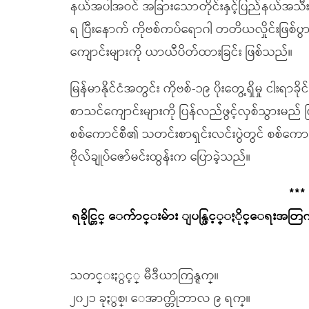
နယ်အပါအဝင် အခြားသောတိုင်းနှင့်ပြည်နယ်အသီးသ
ရ ပြီးနောက် ကိုဗစ်ကပ်ရောဂါ တတိယလှိုင်းဖြစ်ပွာ
ကျောင်းများကို ယာယီပိတ်ထားခြင်း ဖြစ်သည်။
မြန်မာနိုင်ငံအတွင်း ကိုဗစ်-၁၉ ပိုးတွေ့ရှိမှု ငါးရ
စာသင်ကျောင်းများကို ပြန်လည်ဖွင့်လှစ်သွားမည
စစ်ကောင်စီ၏ သတင်းစာရှင်းလင်းပွဲတွင် စစ်ကောင်
ဗိုလ်ချုပ်ဇော်မင်းထွန်းက ပြောခဲ့သည်။
***
ရခိုင္တြင္ ေက်ာင္းမ်ား ျပန္ဖြင့္ႏိုင္ေ
သတင္းႏွင့္ မီဒီယာကြန္ရက္။
၂၀၂၁ ခုႏွစ္၊ ေအာက္တိုဘာလ ၉ ရက္။