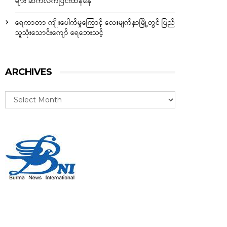
များ ဆက်လက်ပြင်းထန်နေ
ရေကာတာ ကျိုးပေါက်မှုကြောင့် လေးမျက်နှာမြို့တွင် ပြည်
သူသုံးသောင်းကျော် ရေဘေးသင့်
ARCHIVES