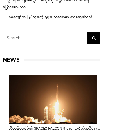
– ယူကရိန်း ဒရုန်းတွေက စစ်ပွဲတွေအတွက် ခေတ်သစ်တစ်ခု
ပြောင်းစေမလား
– ၂ နှစ်ကျော်က မြုပ်သွားတဲ့ ရုရှား သင်္ဘောမှာ ဘာတွေပါသလဲ
NEWS
အီလွန်မာ့စ်ခ်၏ SPACEX FALCON 9 ဒုံးပျံ အစိတ်အပိုင်း လ