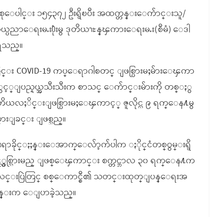
စုစုေပါင္း ၁၅၄၃၇၂ ဦးရွိၿပီး အထက္တန္းေက်ာင္းသူ/
္ပညာေရးမႉး႐ုံးမွ ဒုတိယၫႊန္ၾကားေရးမႉး(စီမံ) ေဒါ
ရသည္။
ငံအတြင္း COVID-19 ကပ္ေရာဂါစတင္ ျဖစ္ပြားမႈမ်ားေၾကာ
ႏွင့္ျပည္နယ္အသီးသီးက စာသင္ ေက်ာင္းမ်ားကို တစ္ႏွ
ာဂါ တတိယလႈိင္းျဖစ္ပြားမႈေၾကာင့္ ဇူလိုင္လ ၉ ရက္ေန႔မွ
ထားျခင္း ျဖစ္သည္။
 ငါးရာခိုင္ႏႈန္းေအာက္ေလ်ာ့က်ပါက ႏိုင္ငံတစ္ဝွမ္းရွိ
င့္လွစ္သြားမည္ ျဖစ္ေၾကာင္း စက္တင္ဘာလ ၃၀ ရက္ေန႔က
္းလင္းပြဲတြင္ စစ္ေကာင္စီ၏ သတင္းထုတ္ျပန္ေရးအ
္းထြန္းက ေျပာခဲ့သည္။