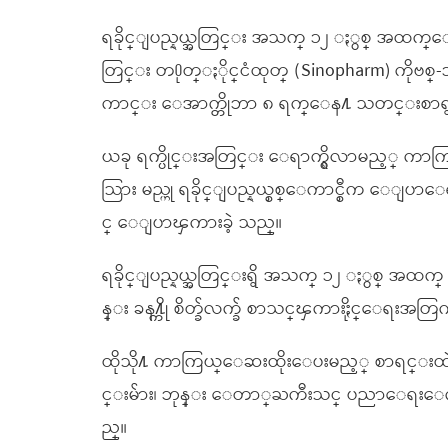
ရခိုင္ျပည္နယ္အတြင္း အသက္ ၁၂ ႏွစ္ အထက္
တြင္း တ႐ုတ္ႏိုင္ငံထုတ္ (Sinopharm) ကို
ကာင္း ေအာက္တိုဘာ ၈ ရက္ေန႔ သတင္းစာရွင
ယခု ရက္ပိုင္းအတြင္း ေရာက္ရွိလာမည့္ ကာကြယ
သြား မည္ဟု ရခိုင္ျပည္နယ္စစ္ေကာင္စီက ေျပာေ
င္ ေျပာၾကားခဲ့ သည္။
ရခိုင္ျပည္နယ္အတြင္းရွိ အသက္ ၁၂ ႏွစ္ အထက
န္း ခန႔္ကို စိတ္ခ်လက္ခ် စာသင္ၾကားႏိုင္ေရးအ
ထိုသို႔ ကာကြယ္ေဆးထိုးေပးမည့္ စာရင္းထဲတ
င္းမ်ား၊ ဘုန္း ေတာ္ႀကီးသင္ ပညာေရးေက်
ည္။