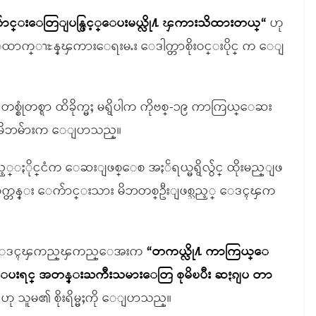
က်ာင္းေတြျပန္ဖြင့္ေပးမယ္လို႔ ၾကားသိထားတယ္“
ဟု
ေထာက္ၫႊန္ၾကားေရးမႉး ေဒါက္တာစိုးဝင္းပိုင္ က ေျ
စုံတစ္ရာ ထိခိုက္မႈ မရွိပါက ကိုဗစ္-၁၉ ကာကြယ္ေဆး
းမိဘမ်ားက ေျပာသည္။
့္ႏိုင္ငံက ေဆးျဖစ္ေစ အႏၲရယ္မရွိလွ်င္ ထိုးမည္ျဖ
အထက္တန္း ေက်ာင္းသား မိဘတစ္ဦးျဖစ္သည့္ ေဒၚၾက
သည့္ ေဒၚၾကည္ၾကည္ေအးက
“တကယ္လို႔ ကာကြယ္ေ
္ေပးရင္ အတန္းႀကီးသမားေတြ စုမိၿပီး ဆႏၵျပ တာ
ဟု သူမ၏ စိုးရိမ္မႈကို ေျပာသည္။