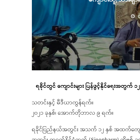
O
ရခိုင်တွင် ကျောင်းများ ပြန်ဖွင့်နိုင်ရေးအ
သတင်းနှင့် မီဒီယာကွန်ရက်။
၂၀၂၁ ခုနှစ်၊ အောက်တိုဘာလ ၉ ရက်။
ရခိုင်ပြည်နယ်အတွင်း အသက် ၁၂ နှစ် အထက်က