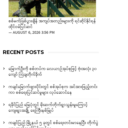
စစ်မက်ဖြစ်ပွားချိန် အကျပ်အတည်းများကို ရင်ဆိုင်နိုင်ရန်
ထိုင်ဝမ်ပြင်ဆင်
—
AUGUST 6, 2026 3:56 PM
RECENT POSTS
မြောက်ဦးကို စစ်တပ်က လေယာဉ်အုပ်စုဖြင့် ဗုံးအလုံး ၃၀
ကျော် ကြဲချတိုက်ခိုက်
ကချင်မြောက်ဖျားပိုင်းတွင် စစ်အုပ်စုက အင်အားဖြည့်တင်း
ကာ စစ်ရေးပြင်ဆင်မှုများ လုပ်ဆောင်နေ
ရခိုင်ပြည် မြေပုံတွင် မိုးဆက်တိုက်ရွာသွန်းမှုကြောင့်
ကျေးရွာအချို့ ရေကြီးနစ်မြုပ်
ကချင်ပြည် မြို့နယ် ၅ ခုတွင် စစ်ရေးတင်းမာနေပြီး တိုက်ပွဲ